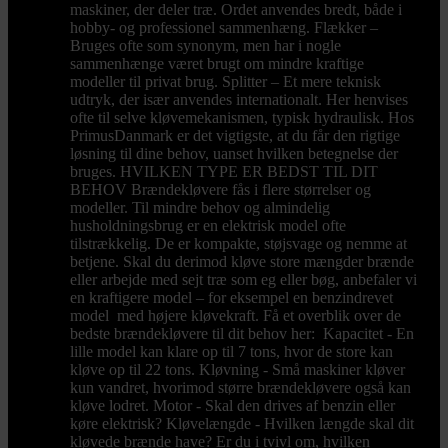
maskiner, der deler træ. Ordet anvendes bredt, både i
hobby- og professionel sammenhæng. Flækker –
Bruges ofte som synonym, men har i nogle
sammenhænge været brugt om mindre kraftige
modeller til privat brug. Splitter – Et mere teknisk
udtryk, der især anvendes internationalt. Her henvises
ofte til selve kløvemekanismen, typisk hydraulisk. Hos
PrimusDanmark er det vigtigste, at du får den rigtige
løsning til dine behov, uanset hvilken betegnelse der
bruges. HVILKEN TYPE ER BEDST TIL DIT
BEHOV Brændekløvere fås i flere størrelser og
modeller. Til mindre behov og almindelig
husholdningsbrug er en elektrisk model ofte
tilstrækkelig. De er kompakte, støjsvage og nemme at
betjene. Skal du derimod kløve store mængder brænde
eller arbejde med sejt træ som eg eller bøg, anbefaler vi
en kraftigere model – for eksempel en benzindrevet
model med højere kløvekraft. Få et overblik over de
bedste brændekløvere til dit behov her: Kapacitet - En
lille model kan klare op til 7 tons, hvor de store kan
kløve op til 22 tons. Kløvning - Små maskiner kløver
kun vandret, hvorimod større brændekløvere også kan
kløve lodret. Motor - Skal den drives af benzin eller
køre elektrisk? Kløvelængde - Hvilken længde skal dit
kløvede brænde have? Er du i tvivl om, hvilken