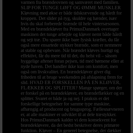
varmen fra brændeovnen og samværet med familien.
SLIP FOR TUNGE LØFT OG ØMME MUSKLER
Kløvning med økse er både tidskrævende og hårdt for
kroppen. Det slider på ryg, skuldre og hænder, især
hvis du skal forberede brænde til hele vintersæsonen.
Med en brændekløver fra PrimusDanmark overtager
maskinen det tunge arbejde og kløver nemt både hårdt
og sejt træ. Du sparer ikke bare fysisk kræfter, du får
også mere ensartede stykker brænde, som er nemmere
at stable og opbevare. Når brændet kløves hurtigt og
effektivt, får du mere tid til det, du helst vil – såsom
hyggelige aftener foran pejsen, tid med børnene eller at
nyde haven. Det handler ikke kun om komfort, men
også om livskvalitet. En brændekløver giver dig
friheden til at bruge weekenden på afslapning frem for
slid. HVAD ER FORSKELLEN PÅ EN KLØVER,
FLÆKKER OG SPLITTER? Mange spørger, om der
er forskel på en brændekløver, en brændeflækker og en
splitter. Svaret er både ja og nej. I praksis er det
forskellige betegnelser for samme type maskine,
afhængig af producent og brugssprog. Fællesnævneren
er, at alle maskiner er udviklet til at dele træstykker.
Hos PrimusDanmark kalder vi dem konsekvent for
brændekløvere, da det bedst beskriver deres primære
funktion. Kløver – En generel betegnelse, der dækker