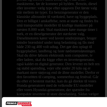
maskinerne, før de kommer på hylden. Benzin, diesel
eller inverter: vælg type efter opgaven Det første valg
står mellem tre typer. En benzingenerator er den
klassiske allrounder til værksted, have og byggeplads.
Den er billigst i anskaffelse, nem at starte og findes fra
små transportable modeller til kraftige maskiner på
næsten 8.000 watt. Skal maskinen køre mange timer i
træk, er en dieselgenerator det stærkeste valg.
Dieselmotoren kører ved lavere omdrejninger, bruger
mindre brændstof under tung belastning og fås med
både 230 og 400 volt udtag. Det gør den oplagt til
byggepladser, landbrug og faste nødstrømsløsninger.
Skal du drive følsom elektronik som computere, tv
eller ladere, skal du kigge efter en invertergenerator,
også kaldet en digital generator. Den leverer en helt ren
og stabil spænding, vejer ofte under 20 kilo og er
markant mere støjsvag end de åbne modeller. Derfor er
den favoritten til camping, sommerhus og festival. Går
du efter et bestemt mærke, kan du gå direkte til vores
Honda-generatorer med de velkendte EU-modeller
eller vores Hyundai-generatorer, der spænder fra
kompakte invertere til store dieselanlæg. Sådan vælger
du den rigtige størrelse Størrelsen måles i watt, og
regnestykket er vigtigere end de fleste tror. Kig på
typepladen på de apparater, du vil tilslutte, og læg