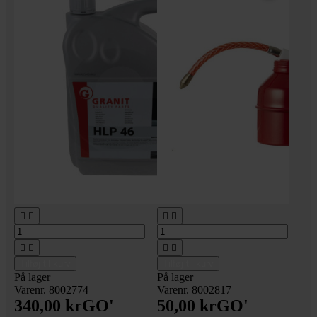








Tilføj til kurv
Tilføj til kurv
På lager
På lager
Varenr. 8002774
Varenr. 8002817
340,00 kr
GO'
50,00 kr
GO'