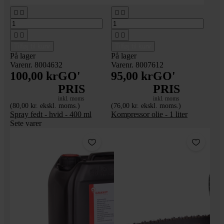








Tilføj til kurv
Tilføj til kurv
På lager
På lager
Varenr. 8004632
Varenr. 8007612
100,00 kr
GO'
95,00 kr
GO'
PRIS
PRIS
inkl. moms
inkl. moms
(80,00 kr. ekskl. moms.)
(76,00 kr. ekskl. moms.)
Spray fedt - hvid - 400 ml
Kompressor olie - 1 liter
Sete varer