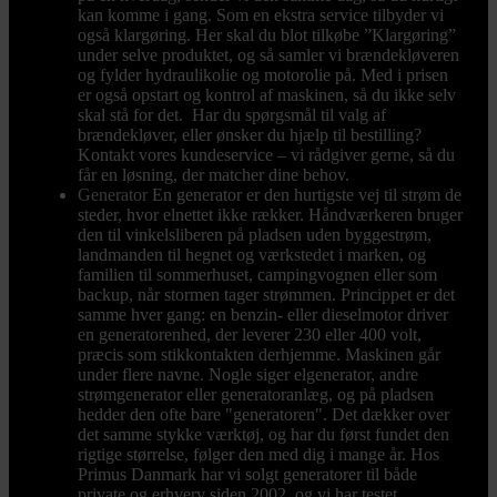
kan komme i gang. Som en ekstra service tilbyder vi
også klargøring. Her skal du blot tilkøbe ”Klargøring”
under selve produktet, og så samler vi brændekløveren
og fylder hydraulikolie og motorolie på. Med i prisen
er også opstart og kontrol af maskinen, så du ikke selv
skal stå for det. Har du spørgsmål til valg af
brændekløver, eller ønsker du hjælp til bestilling?
Kontakt vores kundeservice – vi rådgiver gerne, så du
får en løsning, der matcher dine behov.
Generator
En generator er den hurtigste vej til strøm de
steder, hvor elnettet ikke rækker. Håndværkeren bruger
den til vinkelsliberen på pladsen uden byggestrøm,
landmanden til hegnet og værkstedet i marken, og
familien til sommerhuset, campingvognen eller som
backup, når stormen tager strømmen. Princippet er det
samme hver gang: en benzin- eller dieselmotor driver
en generatorenhed, der leverer 230 eller 400 volt,
præcis som stikkontakten derhjemme. Maskinen går
under flere navne. Nogle siger elgenerator, andre
strømgenerator eller generatoranlæg, og på pladsen
hedder den ofte bare "generatoren". Det dækker over
det samme stykke værktøj, og har du først fundet den
rigtige størrelse, følger den med dig i mange år. Hos
Primus Danmark har vi solgt generatorer til både
private og erhverv siden 2002, og vi har testet