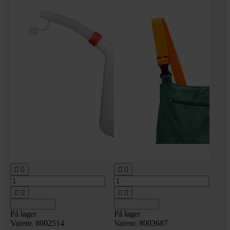








Tilføj til kurv
Tilføj til kurv
På lager
På lager
Varenr. 8002514
Varenr. 8003687