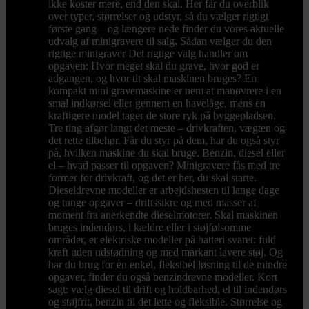
ikke koster mere, end den skal. Her får du overblik
over typer, størrelser og udstyr, så du vælger rigtigt
første gang – og længere nede finder du vores aktuelle
udvalg af minigravere til salg. Sådan vælger du den
rigtige minigraver Det rigtige valg handler om
opgaven: Hvor meget skal du grave, hvor god er
adgangen, og hvor tit skal maskinen bruges? En
kompakt mini gravemaskine er nem at manøvrere i en
smal indkørsel eller gennem en havelåge, mens en
kraftigere model tager de store ryk på byggepladsen.
Tre ting afgør langt det meste – drivkraften, vægten og
det rette tilbehør. Får du styr på dem, har du også styr
på, hvilken maskine du skal bruge. Benzin, diesel eller
el – hvad passer til opgaven? Minigravere fås med tre
former for drivkraft, og det er her, du skal starte.
Dieseldrevne modeller er arbejdshesten til lange dage
og tunge opgaver – driftssikre og med masser af
moment fra anerkendte dieselmotorer. Skal maskinen
bruges indendørs, i kældre eller i støjfølsomme
områder, er elektriske modeller på batteri svaret: fuld
kraft uden udstødning og med markant lavere støj. Og
har du brug for en enkel, fleksibel løsning til de mindre
opgaver, finder du også benzindrevne modeller. Kort
sagt: vælg diesel til drift og holdbarhed, el til indendørs
og støjfrit, benzin til det lette og fleksible. Størrelse og