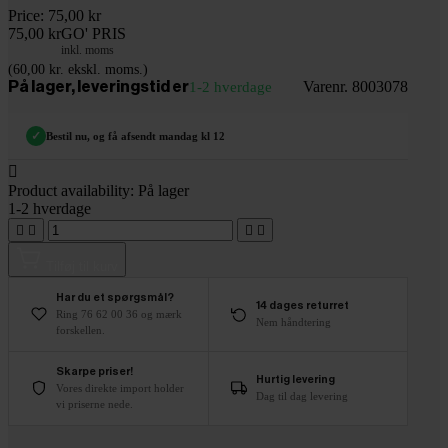
Price:
75,00 kr
75,00 kr
GO' PRIS
inkl. moms
(60,00 kr. ekskl. moms.)
Varenr. 8003078
På lager, leveringstid er
1-2 hverdage
✓
Bestil nu, og få afsendt mandag kl 12

Product availability:
På lager
1-2 hverdage




Tilføj til kurv
Har du et spørgsmål?
14 dages returret
Ring 76 62 00 36 og mærk
Nem håndtering
forskellen.
Skarpe priser!
Hurtig levering
Vores direkte import holder
Dag til dag levering
vi priserne nede.