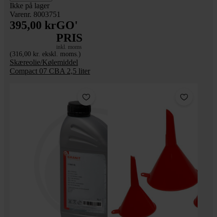
Ikke på lager
Varenr. 8003751
395,00 kr
GO'
PRIS
inkl. moms
(316,00 kr. ekskl. moms.)
Skæreolie/Kølemiddel
Compact 07 CBA 2,5 liter