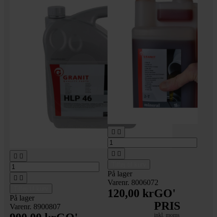






Tilføj til kurv
På lager


Varenr. 8006072
Tilføj til kurv
120,00 kr
GO'
På lager
PRIS
Varenr. 8900807
inkl. moms