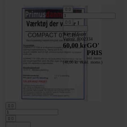




Tilføj til kurv
Ikke på lager
Varenr. 8002334
60,00 kr
GO'
PRIS
inkl. moms
(48,00 kr. ekskl. moms.)
Syrefri cykelolie




Tilføj til kurv