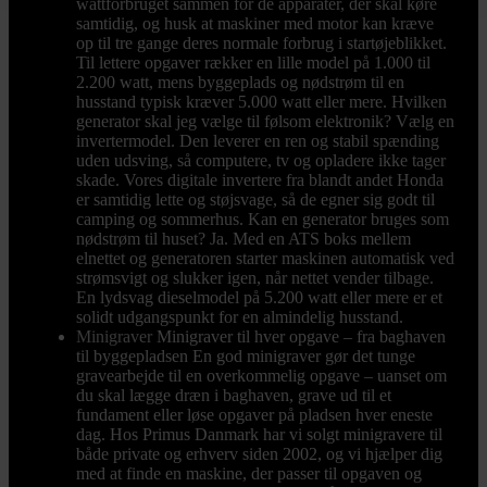
wattforbruget sammen for de apparater, der skal køre
samtidig, og husk at maskiner med motor kan kræve
op til tre gange deres normale forbrug i startøjeblikket.
Til lettere opgaver rækker en lille model på 1.000 til
2.200 watt, mens byggeplads og nødstrøm til en
husstand typisk kræver 5.000 watt eller mere. Hvilken
generator skal jeg vælge til følsom elektronik? Vælg en
invertermodel. Den leverer en ren og stabil spænding
uden udsving, så computere, tv og opladere ikke tager
skade. Vores digitale invertere fra blandt andet Honda
er samtidig lette og støjsvage, så de egner sig godt til
camping og sommerhus. Kan en generator bruges som
nødstrøm til huset? Ja. Med en ATS boks mellem
elnettet og generatoren starter maskinen automatisk ved
strømsvigt og slukker igen, når nettet vender tilbage.
En lydsvag dieselmodel på 5.200 watt eller mere er et
solidt udgangspunkt for en almindelig husstand.
Minigraver
Minigraver til hver opgave – fra baghaven
til byggepladsen En god minigraver gør det tunge
gravearbejde til en overkommelig opgave – uanset om
du skal lægge dræn i baghaven, grave ud til et
fundament eller løse opgaver på pladsen hver eneste
dag. Hos Primus Danmark har vi solgt minigravere til
både private og erhverv siden 2002, og vi hjælper dig
med at finde en maskine, der passer til opgaven og