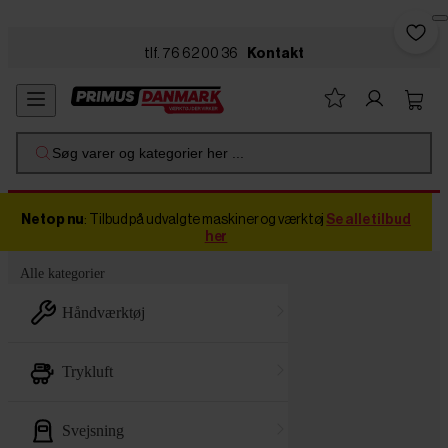
Skip to main content
tlf. 76 62 00 36
Kontakt
Søg varer og kategorier her ...
Netop nu
: Tilbud på udvalgte maskiner og værktøj
Se alle tilbud
her
Alle kategorier
håndværktøj
trykluft
svejsning