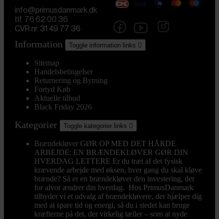
info@primusdanmark.dk
tlf. 76 62 00 36
CVR nr. 31 49 77 36
Information
Toggle information links

Sitemap
Handelsbetingelser
Returnering og Bytning
Fortyd Køb
Aktuelle tilbud
Black Friday 2026
Kategorier
Toggle kategorier links

Brændekløver
GØR OP MED DET HÅRDE
ARBEJDE: EN BRÆNDEKLØVER GØR DIN
HVERDAG LETTERE Er du træt af det fysisk
krævende arbejde med øksen, hver gang du skal kløve
brænde? Så er en brændekløver den investering, der
for alvor ændrer din hverdag. Hos PrimusDanmark
tilbyder vi et udvalg af brændekløvere, der hjælper dig
med at spare tid og energi, så du i stedet kan bruge
kræfterne på det, der virkelig tæller – som at nyde