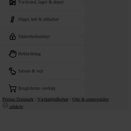
værksted, lager & depot
stiger, løft & stilladser
sikkerhedsudstyr
beklædning
sæson & vejr
brugt/demo værktøj
Primus Danmark
Værktøjstilbehør
Olie & smøremidler
udskriv