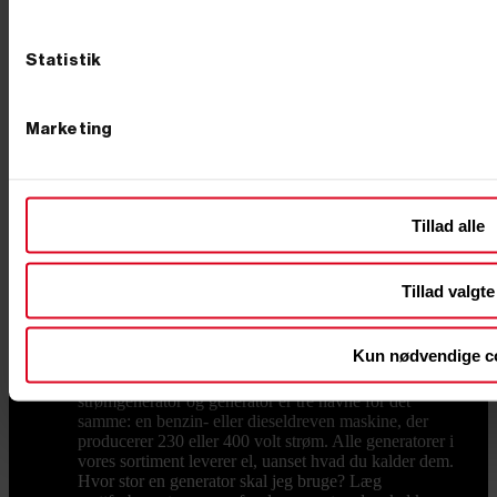
virksomheden mod strømsvigt, kan generatoren kobles
til en ATS boks, der automatisk starter maskinen, når
nettet falder ud. Du kan også vælge et komplet
Statistik
nødstrømsanlæg, hvor generator og automatik er tænkt
sammen fra start. Til den løbende drift finder du
batterier, ladekabler, filtre og reservedele i vores udvalg
af generatortilbehør, så din maskine er klar, hver gang
Marketing
du får brug for den. Køb din generator hos Primus
Danmark Primus Danmark er en dansk-ejet
virksomhed med fysisk butik i Børkop, hvor du kan se
generatorerne i vareudstillingen, før du beslutter dig. Vi
importerer direkte fra fabrikanterne, så du får kvalitet til
Tillad alle
fornuftige priser, og alt ligger på eget lager: bestiller du
på hverdage inden kl. 12.00, sender vi som
udgangspunkt samme dag. Har du spørgsmål til valg af
Tillad valgte
model, størrelse eller nødstrøm, sidder vores danske
kundeservice klar med rådgivning før købet. Ring til os
på 76 62 00 36 eller kig forbi butikken. Ofte stillede
Kun nødvendige c
spørgsmål om generatorer Hvad er forskellen på en
generator og en elgenerator? Ingen. Elgenerator,
strømgenerator og generator er tre navne for det
samme: en benzin- eller dieseldreven maskine, der
producerer 230 eller 400 volt strøm. Alle generatorer i
vores sortiment leverer el, uanset hvad du kalder dem.
Hvor stor en generator skal jeg bruge? Læg