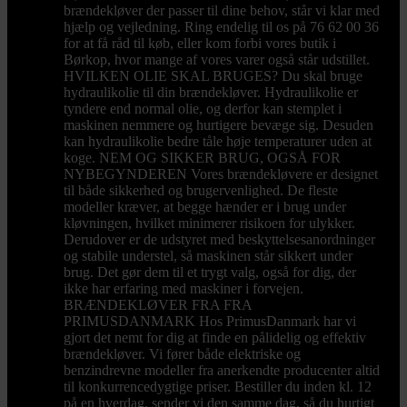
brændekløver der passer til dine behov, står vi klar med
hjælp og vejledning. Ring endelig til os på 76 62 00 36
for at få råd til køb, eller kom forbi vores butik i
Børkop, hvor mange af vores varer også står udstillet.
HVILKEN OLIE SKAL BRUGES? Du skal bruge
hydraulikolie til din brændekløver. Hydraulikolie er
tyndere end normal olie, og derfor kan stemplet i
maskinen nemmere og hurtigere bevæge sig. Desuden
kan hydraulikolie bedre tåle høje temperaturer uden at
koge. NEM OG SIKKER BRUG, OGSÅ FOR
NYBEGYNDEREN Vores brændekløvere er designet
til både sikkerhed og brugervenlighed. De fleste
modeller kræver, at begge hænder er i brug under
kløvningen, hvilket minimerer risikoen for ulykker.
Derudover er de udstyret med beskyttelsesanordninger
og stabile understel, så maskinen står sikkert under
brug. Det gør dem til et trygt valg, også for dig, der
ikke har erfaring med maskiner i forvejen.
BRÆNDEKLØVER FRA FRA
PRIMUSDANMARK Hos PrimusDanmark har vi
gjort det nemt for dig at finde en pålidelig og effektiv
brændekløver. Vi fører både elektriske og
benzindrevne modeller fra anerkendte producenter altid
til konkurrencedygtige priser. Bestiller du inden kl. 12
på en hverdag, sender vi den samme dag, så du hurtigt