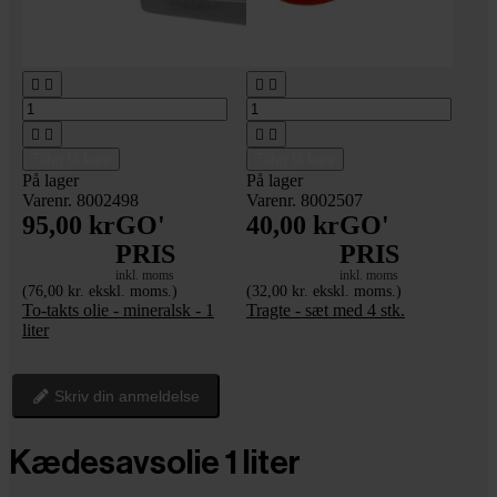








Tilføj til kurv
Tilføj til kurv
På lager
På lager
Varenr. 8002498
Varenr. 8002507
95,00 kr
GO'
40,00 kr
GO'
PRIS
PRIS
inkl. moms
inkl. moms
(76,00 kr. ekskl. moms.)
(32,00 kr. ekskl. moms.)
To-takts olie - mineralsk - 1
Tragte - sæt med 4 stk.
liter
Skriv din anmeldelse
Kædesavsolie 1 liter