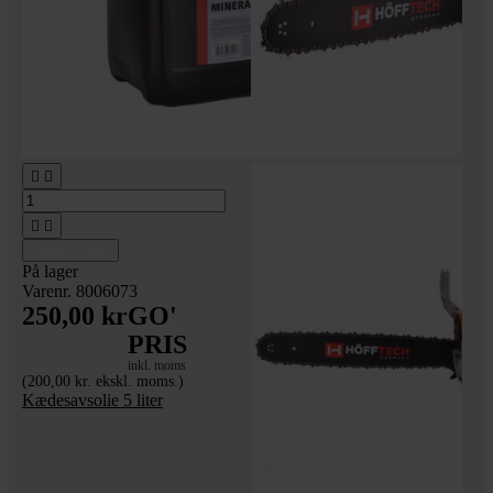




Tilføj til kurv
På lager
Varenr. 8006073
250,00 kr
GO'
PRIS
inkl. moms
(200,00 kr. ekskl. moms.)
Kædesavsolie 5 liter