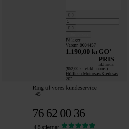




Tilføj til kurv
På lager
Varenr. 8004457
1.190,00 kr
GO'
PRIS
inkl. moms
(952,00 kr. ekskl. moms.)
Höfftech Motorsav/Kædesav
20"
Ring til vores kundeservice
+45
76 62 00 36
4.8 stjerner