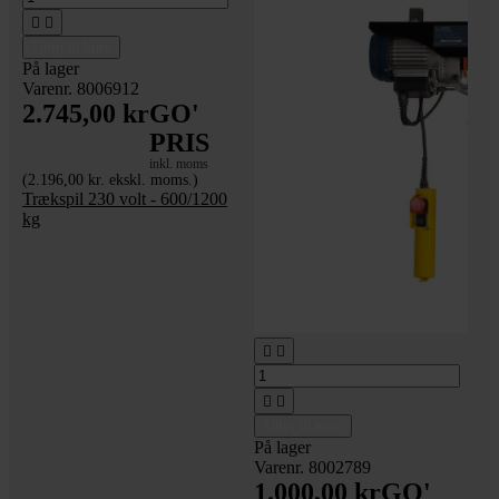


Tilføj til kurv
På lager
Varenr. 8006912
2.745,00 kr
GO'
PRIS
inkl. moms
(2.196,00 kr. ekskl. moms.)
Trækspil 230 volt - 600/1200
kg




Tilføj til kurv
På lager
Varenr. 8002789
1.000,00 kr
GO'