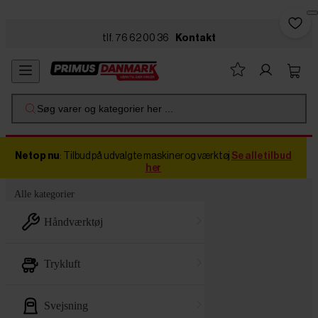
Skip to main content
tlf. 76 62 00 36
Kontakt
Søg varer og kategorier her ...
Netop nu
: Tilbud på udvalgte maskiner og værktøj
Se alle tilbud
her
Alle kategorier
håndværktøj
trykluft
svejsning