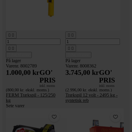








Tilføj til kurv
Tilføj til kurv
På lager
På lager
Varenr. 8002789
Varenr. 8008362
1.000,00 kr
GO'
3.745,00 kr
GO'
PRIS
PRIS
inkl. moms
inkl. moms
(800,00 kr. ekskl. moms.)
(2.996,00 kr. ekskl. moms.)
FERM Trækspil - 125/250
Trækspil 12 volt - 2495 kg -
kg
syntetisk reb
Sete varer