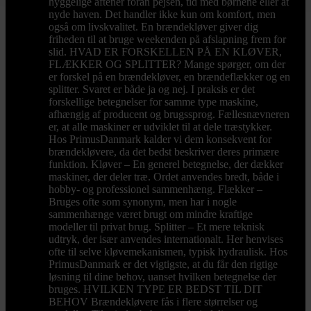
hyggelige aftener foran pejsen, tid med børnene eller at
nyde haven. Det handler ikke kun om komfort, men
også om livskvalitet. En brændekløver giver dig
friheden til at bruge weekenden på afslapning frem for
slid. HVAD ER FORSKELLEN PÅ EN KLØVER,
FLÆKKER OG SPLITTER? Mange spørger, om der
er forskel på en brændekløver, en brændeflækker og en
splitter. Svaret er både ja og nej. I praksis er det
forskellige betegnelser for samme type maskine,
afhængig af producent og brugssprog. Fællesnævneren
er, at alle maskiner er udviklet til at dele træstykker.
Hos PrimusDanmark kalder vi dem konsekvent for
brændekløvere, da det bedst beskriver deres primære
funktion. Kløver – En generel betegnelse, der dækker
maskiner, der deler træ. Ordet anvendes bredt, både i
hobby- og professionel sammenhæng. Flækker –
Bruges ofte som synonym, men har i nogle
sammenhænge været brugt om mindre kraftige
modeller til privat brug. Splitter – Et mere teknisk
udtryk, der især anvendes internationalt. Her henvises
ofte til selve kløvemekanismen, typisk hydraulisk. Hos
PrimusDanmark er det vigtigste, at du får den rigtige
løsning til dine behov, uanset hvilken betegnelse der
bruges. HVILKEN TYPE ER BEDST TIL DIT
BEHOV Brændekløvere fås i flere størrelser og