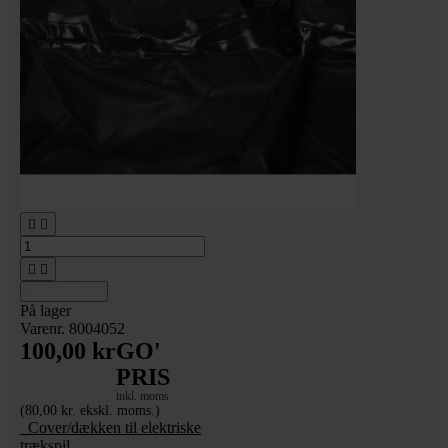




Tilføj til kurv
På lager
Varenr. 8004052
100,00 kr
GO'
PRIS
inkl. moms
(80,00 kr. ekskl. moms.)
_Cover/dækken til elektriske
trækspil