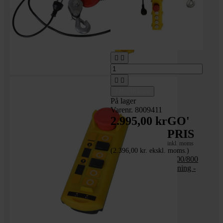




Tilføj til kurv
På lager
Varenr. 8009411
2.995,00 kr
GO'
PRIS
inkl. moms
(2.396,00 kr. ekskl. moms.)
Trækspil 230 volt - 400/800
kg - trådløs fjernbetjening -
18 meter wire