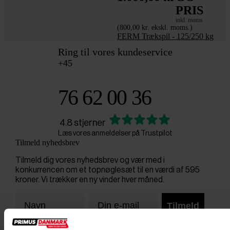
PRIS
inkl. moms
(800,00 kr. ekskl. moms.)
FERM Trækspil - 125/250 kg
Ring til vores kundeservice
+45
76 62 00 36
4.8 stjerner
Læs vores anmeldelser på Trustpilot
Tilmeld nyhedsbrev
Tilmeld dig vores nyhedsbrev og vær med i
konkurrencen om et topnøglesæt til en værdi af 595
kroner. Vi trækker en ny vinder hver måned.
Tilmeld
Ved tilmelding gives samtykke til at modtage markedsføring via e-