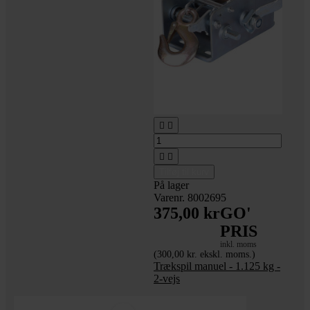




Tilføj til kurv
På lager
Varenr. 8002695
375,00 kr
GO'
PRIS
inkl. moms
(300,00 kr. ekskl. moms.)
Trækspil manuel - 1.125 kg -
2-vejs