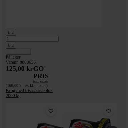




Tilføj til kurv
På lager
Varenr. 8003636
125,00 kr
GO'
PRIS
inkl. moms
(100,00 kr. ekskl. moms.)
Krog med trisse/kasteblok
2000 kg