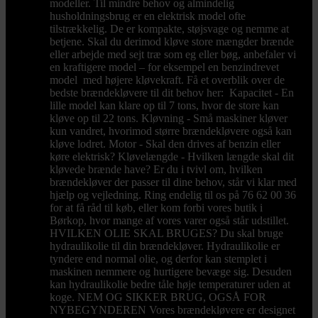
modeller. Til mindre behov og almindelig
husholdningsbrug er en elektrisk model ofte
tilstrækkelig. De er kompakte, støjsvage og nemme at
betjene. Skal du derimod kløve store mængder brænde
eller arbejde med sejt træ som eg eller bøg, anbefaler vi
en kraftigere model – for eksempel en benzindrevet
model med højere kløvekraft. Få et overblik over de
bedste brændekløvere til dit behov her: Kapacitet - En
lille model kan klare op til 7 tons, hvor de store kan
kløve op til 22 tons. Kløvning - Små maskiner kløver
kun vandret, hvorimod større brændekløvere også kan
kløve lodret. Motor - Skal den drives af benzin eller
køre elektrisk? Kløvelængde - Hvilken længde skal dit
kløvede brænde have? Er du i tvivl om, hvilken
brændekløver der passer til dine behov, står vi klar med
hjælp og vejledning. Ring endelig til os på 76 62 00 36
for at få råd til køb, eller kom forbi vores butik i
Børkop, hvor mange af vores varer også står udstillet.
HVILKEN OLIE SKAL BRUGES? Du skal bruge
hydraulikolie til din brændekløver. Hydraulikolie er
tyndere end normal olie, og derfor kan stemplet i
maskinen nemmere og hurtigere bevæge sig. Desuden
kan hydraulikolie bedre tåle høje temperaturer uden at
koge. NEM OG SIKKER BRUG, OGSÅ FOR
NYBEGYNDEREN Vores brændekløvere er designet