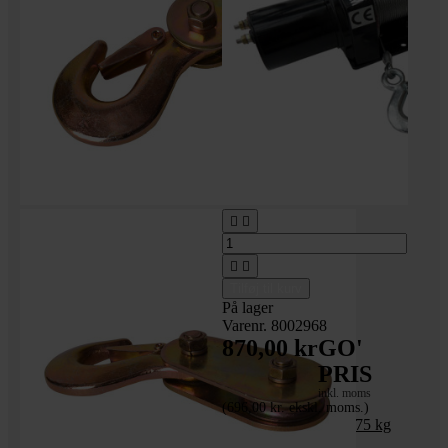




Tilføj til kurv
På lager
Varenr. 8002968
870,00 kr
GO'
PRIS
inkl. moms
(696,00 kr. ekskl. moms.)
Trækspil - 12 volt - 675 kg