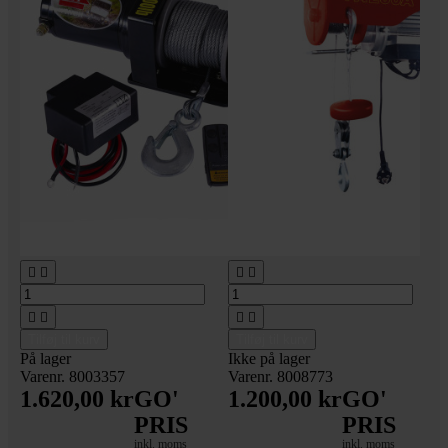








Tilføj til kurv
Tilføj til kurv
På lager
Ikke på lager
Varenr. 8003357
Varenr. 8008773
1.620,00 kr
GO'
1.200,00 kr
GO'
PRIS
PRIS
inkl. moms
inkl. moms