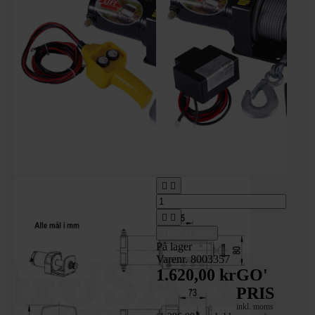




Tilføj til kurv
På lager
Varenr. 8003357
1.620,00 kr
GO'
PRIS
inkl. moms