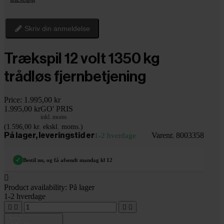
Skriv din anmeldelse
Trækspil 12 volt 1350 kg
trådløs fjernbetjening
Price:
1.995,00 kr
1.995,00 kr
GO' PRIS
inkl. moms
(1.596,00 kr. ekskl. moms.)
Varenr. 8003358
På lager, leveringstid er
1-2 hverdage
✓
Bestil nu, og få afsendt mandag kl 12

Product availability:
På lager
1-2 hverdage



