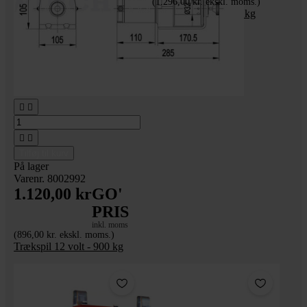
(1.296,00 kr. ekskl. moms.)
Trækspil 12 volt 900 kg
trådløs fjernbetjening




Tilføj til kurv
På lager
Varenr. 8002992
1.120,00 kr
GO'
PRIS
inkl. moms
(896,00 kr. ekskl. moms.)
Trækspil 12 volt - 900 kg