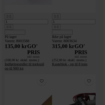








Tilføj til kurv
Tilføj til kurv
På lager
Ikke på lager
Varenr. 8003588
Varenr. 8003634
135,00 kr
GO'
315,00 kr
GO'
PRIS
PRIS
inkl. moms
inkl. moms
(108,00 kr. ekskl. moms.)
(252,00 kr. ekskl. moms.)
Indføringsruller til trækspil
Kasteblok - op til 8 tons
op til 900 kg