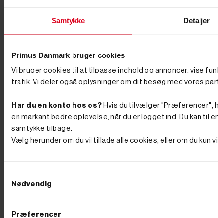
mail jf. vores persondatapolitik. Du kan til enhver tid trække dit
samtykke tilbage.
Samtykke
Detaljer
Primus Danmark bruger cookies
Primus Danmark
Åbningstider
Butik
Vi bruger cookies til at tilpasse indhold og annoncer, vise fu
trafik. Vi deler også oplysninger om dit besøg med vores par
Industrivej 51
Man-Tors. 8:00-16:00
7080 Børkop
Har du en konto hos os?
Hvis du tilvælger "Præferencer", hu
Fredag 8:00-14:30
en markant bedre oplevelse, når du er logget ind. Du kan til en
samtykke tilbage.
info@primusdanmark.dk
tlf. 76 62 00 36
Vælg herunder om du vil tillade alle cookies, eller om du kun 
CVR nr. 31 49 77 36
Information
Toggle information links

Samtykkevalg
Sitemap
Nødvendig
Handelsbetingelser
Returnering og Bytning
Fortyd Køb
Præferencer
Aktuelle tilbud