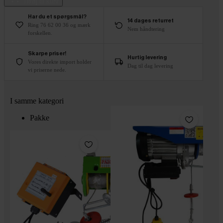
Tilføj til kurv
Har du et spørgsmål?
14 dages returret
Ring 76 62 00 36 og mærk
Nem håndtering
forskellen.
Skarpe priser!
Hurtig levering
Vores direkte import holder
Dag til dag levering
vi priserne nede.
I samme kategori
Pakke