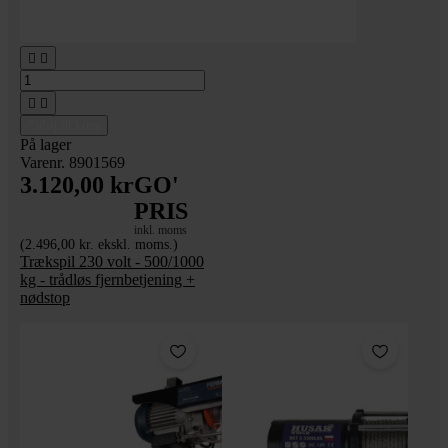




Tilføj til kurv
På lager
Varenr. 8901569
3.120,00 kr
GO'
PRIS
inkl. moms
(2.496,00 kr. ekskl. moms.)
Trækspil 230 volt - 500/1000
kg - trådløs fjernbetjening +
nødstop