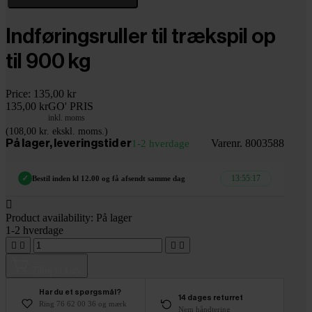
Indføringsruller til trækspil op
til 900 kg
Price:
135,00 kr
135,00 kr
GO' PRIS
inkl. moms
(108,00 kr. ekskl. moms.)
Varenr. 8003588
På lager, leveringstid er
1-2 hverdage
13:55:16
✓
Bestil inden kl 12.00 og få afsendt samme dag

Product availability:
På lager
1-2 hverdage




Tilføj til kurv
Har du et spørgsmål?
14 dages returret
Ring 76 62 00 36 og mærk
Nem håndtering