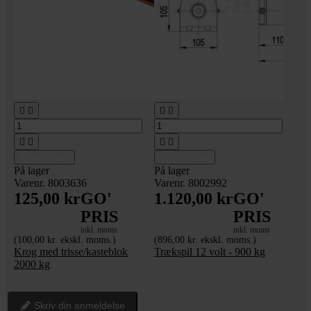








Tilføj til kurv
Tilføj til kurv
På lager
På lager
Varenr. 8003636
Varenr. 8002992
125,00 kr
GO'
1.120,00 kr
GO'
PRIS
PRIS
inkl. moms
inkl. moms
(100,00 kr. ekskl. moms.)
(896,00 kr. ekskl. moms.)
Krog med trisse/kasteblok
Trækspil 12 volt - 900 kg
2000 kg
Skriv din anmeldelse