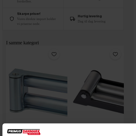
forskellen.
Skarpe priser!
Hurtig levering
Vores direkte import holder
Dag til dag levering
vi priserne nede.
I samme kategori