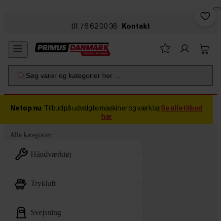
Skip to main content
tlf. 76 62 00 36
Kontakt
Søg varer og kategorier her ...
Netop nu
: Tilbud på udvalgte maskiner og værktøj
Se alle tilbud
her
Alle kategorier
håndværktøj
trykluft
svejsning