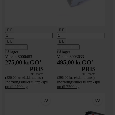








Tilføj til kurv
Tilføj til kurv
På lager
På lager
Varenr. 8006483
Varenr. 8003633
275,00 kr
GO'
495,00 kr
GO'
PRIS
PRIS
inkl. moms
inkl. moms
(220,00 kr. ekskl. moms.)
(396,00 kr. ekskl. moms.)
Indføringsruller til trækspil
Indføringsruller til trækspil
op til 2700 kg
op til 7500 kg