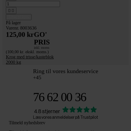


Tilføj til kurv
På lager
Varenr. 8003636
125,00 kr
GO'
PRIS
inkl. moms
(100,00 kr. ekskl. moms.)
Krog med trisse/kasteblok
2000 kg
Ring til vores kundeservice
+45
76 62 00 36
4.8 stjerner
Læs vores anmeldelser på Trustpilot
Tilmeld nyhedsbrev