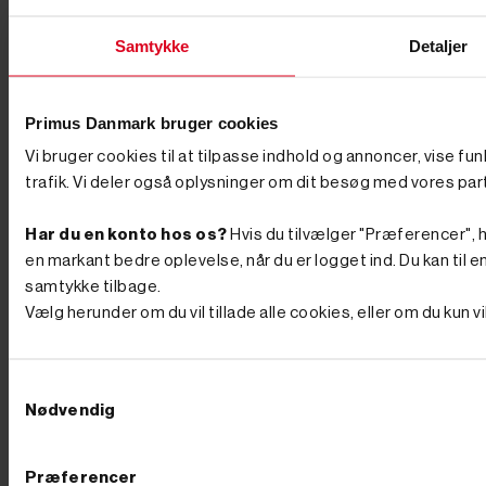
Samtykke
Detaljer
Primus Danmark bruger cookies
Vi bruger cookies til at tilpasse indhold og annoncer, vise fu
trafik. Vi deler også oplysninger om dit besøg med vores par
Har du en konto hos os?
Hvis du tilvælger "Præferencer", hu
en markant bedre oplevelse, når du er logget ind. Du kan til en
samtykke tilbage.
Vælg herunder om du vil tillade alle cookies, eller om du kun 
Samtykkevalg
Nødvendig








Præferencer