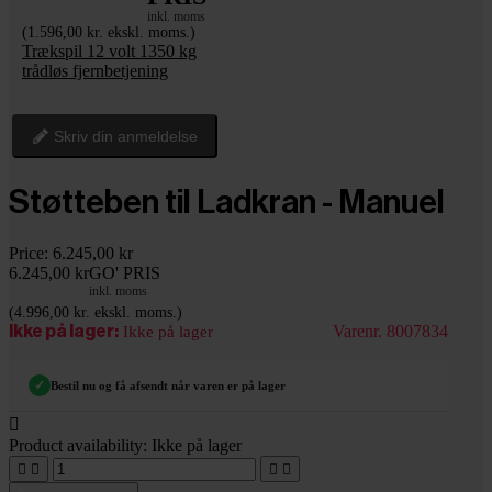
inkl. moms
(1.596,00 kr. ekskl. moms.)
Trækspil 12 volt 1350 kg
trådløs fjernbetjening
Skriv din anmeldelse
Støtteben til Ladkran - Manuel
Price:
6.245,00 kr
6.245,00 kr
GO' PRIS
inkl. moms
(4.996,00 kr. ekskl. moms.)
Varenr. 8007834
Ikke på lager:
Ikke på lager
✓
Bestil nu og få afsendt når varen er på lager

Product availability:
Ikke på lager



