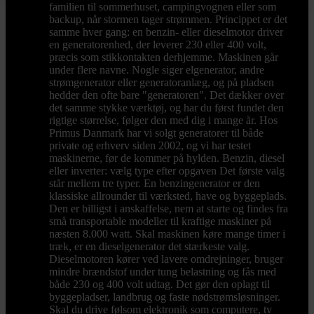
familien til sommerhuset, campingvognen eller som
backup, når stormen tager strømmen. Princippet er det
samme hver gang: en benzin- eller dieselmotor driver
en generatorenhed, der leverer 230 eller 400 volt,
præcis som stikkontakten derhjemme. Maskinen går
under flere navne. Nogle siger elgenerator, andre
strømgenerator eller generatoranlæg, og på pladsen
hedder den ofte bare "generatoren". Det dækker over
det samme stykke værktøj, og har du først fundet den
rigtige størrelse, følger den med dig i mange år. Hos
Primus Danmark har vi solgt generatorer til både
private og erhverv siden 2002, og vi har testet
maskinerne, før de kommer på hylden. Benzin, diesel
eller inverter: vælg type efter opgaven Det første valg
står mellem tre typer. En benzingenerator er den
klassiske allrounder til værksted, have og byggeplads.
Den er billigst i anskaffelse, nem at starte og findes fra
små transportable modeller til kraftige maskiner på
næsten 8.000 watt. Skal maskinen køre mange timer i
træk, er en dieselgenerator det stærkeste valg.
Dieselmotoren kører ved lavere omdrejninger, bruger
mindre brændstof under tung belastning og fås med
både 230 og 400 volt udtag. Det gør den oplagt til
byggepladser, landbrug og faste nødstrømsløsninger.
Skal du drive følsom elektronik som computere, tv