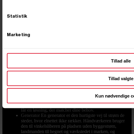
kløvningen, hvilket minimerer risikoen for ulykker.
Derudover er de udstyret med beskyttelsesanordninger
og stabile understel, så maskinen står sikkert under
Statistik
brug. Det gør dem til et trygt valg, også for dig, der
ikke har erfaring med maskiner i forvejen.
BRÆNDEKLØVER FRA FRA
PRIMUSDANMARK Hos PrimusDanmark har vi
Marketing
gjort det nemt for dig at finde en pålidelig og effektiv
brændekløver. Vi fører både elektriske og
benzindrevne modeller fra anerkendte producenter altid
til konkurrencedygtige priser. Bestiller du inden kl. 12
Tillad alle
på en hverdag, sender vi den samme dag, så du hurtigt
kan komme i gang. Som en ekstra service tilbyder vi
også klargøring. Her skal du blot tilkøbe ”Klargøring”
under selve produktet, og så samler vi brændekløveren
Tillad valgte
og fylder hydraulikolie og motorolie på. Med i prisen
er også opstart og kontrol af maskinen, så du ikke selv
skal stå for det. Har du spørgsmål til valg af
Kun nødvendige c
brændekløver, eller ønsker du hjælp til bestilling?
Kontakt vores kundeservice – vi rådgiver gerne, så du
får en løsning, der matcher dine behov.
Generator
En generator er den hurtigste vej til strøm de
steder, hvor elnettet ikke rækker. Håndværkeren bruger
den til vinkelsliberen på pladsen uden byggestrøm,
landmanden til hegnet og værkstedet i marken, og