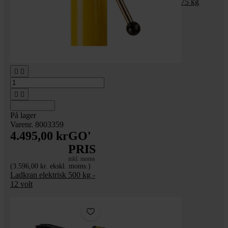
Trækspil - 12 volt - 675 kg




Tilføj til kurv
På lager
Varenr. 8003359
4.495,00 kr
GO'
PRIS
inkl. moms
(3.596,00 kr. ekskl. moms.)
Ladkran elektrisk 500 kg -
12 volt