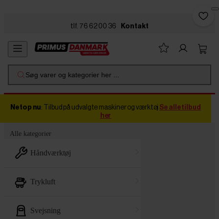
Skip to main content
tlf. 76 62 00 36
Kontakt
Søg varer og kategorier her ...
Netop nu
: Tilbud på udvalgte maskiner og værktøj
Se alle tilbud
her
Alle kategorier
håndværktøj
trykluft
svejsning