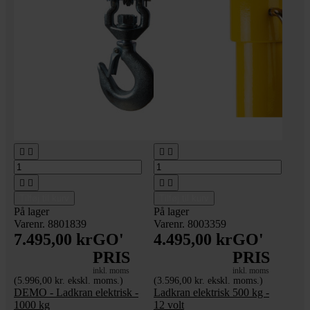








Tilføj til kurv
Tilføj til kurv
På lager
På lager
Varenr. 8801839
Varenr. 8003359
7.495,00 kr
GO'
4.495,00 kr
GO'
PRIS
PRIS
inkl. moms
inkl. moms
(5.996,00 kr. ekskl. moms.)
(3.596,00 kr. ekskl. moms.)
DEMO - Ladkran elektrisk -
Ladkran elektrisk 500 kg -
1000 kg
12 volt