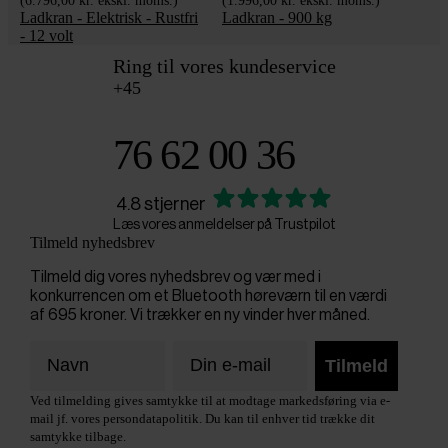
(6.796,00 kr. ekskl. moms.)
(1.996,00 kr. ekskl. moms.)
Ladkran - Elektrisk - Rustfri
Ladkran - 900 kg
- 12 volt
Ring til vores kundeservice
+45
76 62 00 36
4.8 stjerner
Læs vores anmeldelser på Trustpilot
Tilmeld nyhedsbrev
Tilmeld dig vores nyhedsbrev og vær med i
konkurrencen om et Bluetooth høreværn til en værdi
af 695 kroner. Vi trækker en ny vinder hver måned.
Tilmeld
Ved tilmelding gives samtykke til at modtage markedsføring via e-
mail jf. vores persondatapolitik. Du kan til enhver tid trække dit
samtykke tilbage.