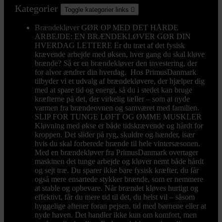
Kategorier
Toggle kategorier links

Brændekløver
GØR OP MED DET HÅRDE
ARBEJDE: EN BRÆNDEKLØVER GØR DIN
HVERDAG LETTERE Er du træt af det fysisk
krævende arbejde med øksen, hver gang du skal kløve
brænde? Så er en brændekløver den investering, der
for alvor ændrer din hverdag. Hos PrimusDanmark
tilbyder vi et udvalg af brændekløvere, der hjælper dig
med at spare tid og energi, så du i stedet kan bruge
kræfterne på det, der virkelig tæller – som at nyde
varmen fra brændeovnen og samværet med familien.
SLIP FOR TUNGE LØFT OG ØMME MUSKLER
Kløvning med økse er både tidskrævende og hårdt for
kroppen. Det slider på ryg, skuldre og hænder, især
hvis du skal forberede brænde til hele vintersæsonen.
Med en brændekløver fra PrimusDanmark overtager
maskinen det tunge arbejde og kløver nemt både hårdt
og sejt træ. Du sparer ikke bare fysisk kræfter, du får
også mere ensartede stykker brænde, som er nemmere
at stable og opbevare. Når brændet kløves hurtigt og
effektivt, får du mere tid til det, du helst vil – såsom
hyggelige aftener foran pejsen, tid med børnene eller at
nyde haven. Det handler ikke kun om komfort, men