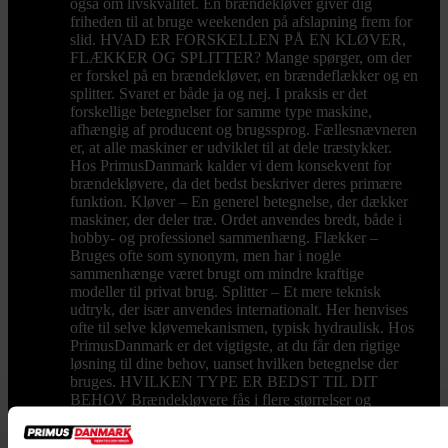
også om livskvalitet. En brændekløver giver dig
friheden til at bruge weekenden på afslapning frem for
slid. HVAD ER FORSKELLEN PÅ EN KLØVER,
FLÆKKER OG SPLITTER? Mange spørger, om der
er forskel på en brændekløver, en brændeflækker og en
splitter. Svaret er både ja og nej. I praksis er det
forskellige betegnelser for samme type maskine,
afhængig af producent og brugssprog. Fællesnævneren
er, at alle maskiner er udviklet til at dele træstykker.
Hos PrimusDanmark kalder vi dem konsekvent for
brændekløvere, da det bedst beskriver deres primære
funktion. Kløver – En generel betegnelse, der dækker
maskiner, der deler træ. Ordet anvendes bredt, både i
hobby- og professionel sammenhæng. Flækker –
Bruges ofte som synonym, men har i nogle
sammenhænge været brugt om mindre kraftige
modeller til privat brug. Splitter – Et mere teknisk
udtryk, der især anvendes internationalt. Her henvises
ofte til selve kløvemekanismen, typisk hydraulisk. Hos
PrimusDanmark er det vigtigste, at du får den rigtige
løsning til dine behov, uanset hvilken betegnelse der
bruges. HVILKEN TYPE ER BEDST TIL DIT
BEHOV Brændekløvere fås i flere størrelser og
modeller. Til mindre behov og almindelig
husholdningsbrug er en elektrisk model ofte