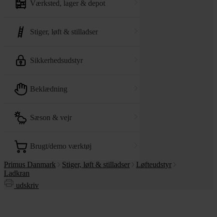
værksted, lager & depot
stiger, løft & stilladser
sikkerhedsudstyr
beklædning
sæson & vejr
brugt/demo værktøj
Primus Danmark
Stiger, løft & stilladser
Løfteudstyr
Ladkran
udskriv