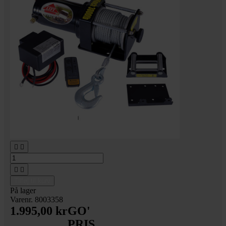




Tilføj til kurv
På lager
Varenr. 8003358
1.995,00 kr
GO'
PRIS