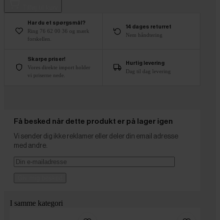
Tilføj til kurv
Har du et spørgsmål?
14 dages returret
Ring 76 62 00 36 og mærk
Nem håndtering
forskellen.
Skarpe priser!
Hurtig levering
Vores direkte import holder
Dag til dag levering
vi priserne nede.
Få besked når dette produkt er på lager igen
Vi sender dig ikke reklamer eller deler din email adresse
med andre.
Giv mig besked
I samme kategori