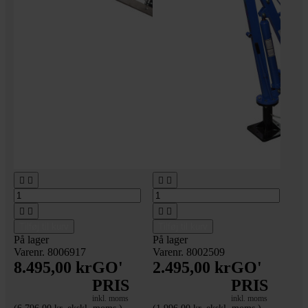








Tilføj til kurv
Tilføj til kurv
På lager
På lager
Varenr. 8006917
Varenr. 8002509
8.495,00 kr
GO'
2.495,00 kr
GO'
PRIS
PRIS
inkl. moms
inkl. moms