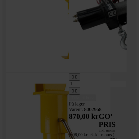




Tilføj til kurv
På lager
Varenr. 8002968
870,00 kr
GO'
PRIS
inkl. moms
(696,00 kr. ekskl. moms.)