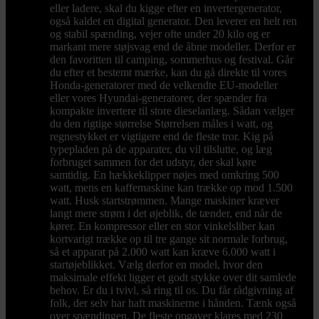
eller ladere, skal du kigge efter en invertergenerator,
også kaldet en digital generator. Den leverer en helt ren
og stabil spænding, vejer ofte under 20 kilo og er
markant mere støjsvag end de åbne modeller. Derfor er
den favoritten til camping, sommerhus og festival. Går
du efter et bestemt mærke, kan du gå direkte til vores
Honda-generatorer med de velkendte EU-modeller
eller vores Hyundai-generatorer, der spænder fra
kompakte invertere til store dieselanlæg. Sådan vælger
du den rigtige størrelse Størrelsen måles i watt, og
regnestykket er vigtigere end de fleste tror. Kig på
typepladen på de apparater, du vil tilslutte, og læg
forbruget sammen for det udstyr, der skal køre
samtidig. En hækkeklipper nøjes med omkring 500
watt, mens en kaffemaskine kan trække op mod 1.500
watt. Husk startstrømmen. Mange maskiner kræver
langt mere strøm i det øjeblik, de tænder, end når de
kører. En kompressor eller en stor vinkelsliber kan
kortvarigt trække op til tre gange sit normale forbrug,
så et apparat på 2.000 watt kan kræve 6.000 watt i
startøjeblikket. Vælg derfor en model, hvor den
maksimale effekt ligger et godt stykke over dit samlede
behov. Er du i tvivl, så ring til os. Du får rådgivning af
folk, der selv har haft maskinerne i hånden. Tænk også
over spændingen. De fleste opgaver klares med 230