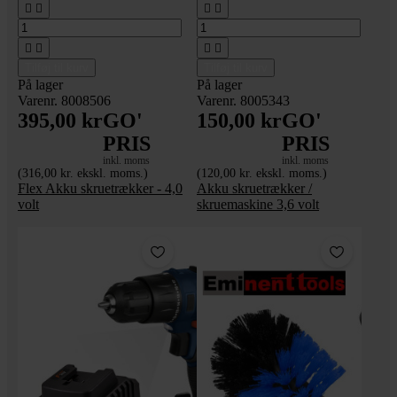








Tilføj til kurv
Tilføj til kurv
På lager
På lager
Varenr. 8008506
Varenr. 8005343
395,00 kr
GO'
150,00 kr
GO'
PRIS
PRIS
inkl. moms
inkl. moms
(316,00 kr. ekskl. moms.)
(120,00 kr. ekskl. moms.)
Flex Akku skruetrækker - 4,0
Akku skruetrækker /
volt
skruemaskine 3,6 volt