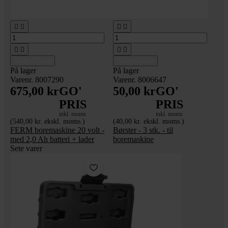








Tilføj til kurv
Tilføj til kurv
På lager
På lager
Varenr. 8007290
Varenr. 8006647
675,00 kr
GO'
50,00 kr
GO'
PRIS
PRIS
inkl. moms
inkl. moms
(540,00 kr. ekskl. moms.)
(40,00 kr. ekskl. moms.)
FERM boremaskine 20 volt -
Børster - 3 stk. - til
med 2,0 Ah batteri + lader
boremaskine
Sete varer