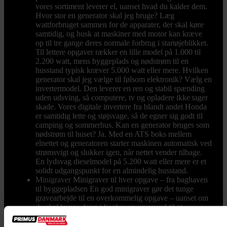
vores sortiment leverer el, uanset hvad du kalder dem.
Hvor stor en generator skal jeg bruge? Læg
wattforbruget sammen for de apparater, der skal køre
samtidig, og husk at maskiner med motor kan kræve
op til tre gange deres normale forbrug i startøjeblikket.
Til lettere opgaver rækker en lille model på 1.000 til
2.200 watt, mens byggeplads og nødstrøm til en
husstand typisk kræver 5.000 watt eller mere. Hvilken
generator skal jeg vælge til følsom elektronik? Vælg en
invertermodel. Den leverer en ren og stabil spænding
uden udsving, så computere, tv og opladere ikke tager
skade. Vores digitale invertere fra blandt andet Honda
er samtidig lette og støjsvage, så de egner sig godt til
camping og sommerhus. Kan en generator bruges som
nødstrøm til huset? Ja. Med en ATS boks mellem
elnettet og generatoren starter maskinen automatisk ved
strømsvigt og slukker igen, når nettet vender tilbage.
En lydsvag dieselmodel på 5.200 watt eller mere er et
solidt udgangspunkt for en almindelig husstand.
Minigraver
Minigraver til hver opgave – fra baghaven
til byggepladsen En god minigraver gør det tunge
gravearbejde til en overkommelig opgave – uanset om
du skal lægge dræn i baghaven, grave ud til et
fundament eller løse opgaver på pladsen hver eneste
dag. Hos Primus Danmark har vi solgt minigravere til