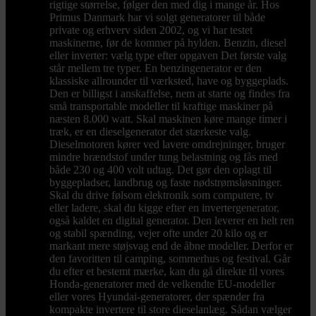
rigtige størrelse, følger den med dig i mange år. Hos
Primus Danmark har vi solgt generatorer til både
private og erhverv siden 2002, og vi har testet
maskinerne, før de kommer på hylden. Benzin, diesel
eller inverter: vælg type efter opgaven Det første valg
står mellem tre typer. En benzingenerator er den
klassiske allrounder til værksted, have og byggeplads.
Den er billigst i anskaffelse, nem at starte og findes fra
små transportable modeller til kraftige maskiner på
næsten 8.000 watt. Skal maskinen køre mange timer i
træk, er en dieselgenerator det stærkeste valg.
Dieselmotoren kører ved lavere omdrejninger, bruger
mindre brændstof under tung belastning og fås med
både 230 og 400 volt udtag. Det gør den oplagt til
byggepladser, landbrug og faste nødstrømsløsninger.
Skal du drive følsom elektronik som computere, tv
eller ladere, skal du kigge efter en invertergenerator,
også kaldet en digital generator. Den leverer en helt ren
og stabil spænding, vejer ofte under 20 kilo og er
markant mere støjsvag end de åbne modeller. Derfor er
den favoritten til camping, sommerhus og festival. Går
du efter et bestemt mærke, kan du gå direkte til vores
Honda-generatorer med de velkendte EU-modeller
eller vores Hyundai-generatorer, der spænder fra
kompakte invertere til store dieselanlæg. Sådan vælger