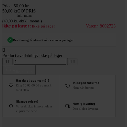
Price:
50,00 kr
50,00 kr
GO' PRIS
inkl. moms
(40,00 kr. ekskl. moms.)
Varenr. 8002723
Ikke på lager:
Ikke på lager
✓
Bestil nu og få afsendt når varen er på lager

Product availability:
Ikke på lager




Tilføj til kurv
Har du et spørgsmål?
14 dages returret
Ring 76 62 00 36 og mærk
Nem håndtering
forskellen.
Skarpe priser!
Hurtig levering
Vores direkte import holder
Dag til dag levering
vi priserne nede.