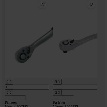








Tilføj til kurv
Tilføj til kurv
På lager
På lager
Varenr. 8002831
Varenr. 8002832