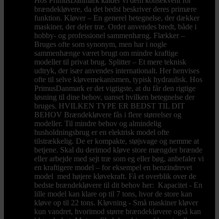
Hos PrimusDanmark kalder vi dem konsekvent for
brændekløvere, da det bedst beskriver deres primære
funktion. Kløver – En generel betegnelse, der dækker
maskiner, der deler træ. Ordet anvendes bredt, både i
hobby- og professionel sammenhæng. Flækker –
Bruges ofte som synonym, men har i nogle
sammenhænge været brugt om mindre kraftige
modeller til privat brug. Splitter – Et mere teknisk
udtryk, der især anvendes internationalt. Her henvises
ofte til selve kløvemekanismen, typisk hydraulisk. Hos
PrimusDanmark er det vigtigste, at du får den rigtige
løsning til dine behov, uanset hvilken betegnelse der
bruges. HVILKEN TYPE ER BEDST TIL DIT
BEHOV Brændekløvere fås i flere størrelser og
modeller. Til mindre behov og almindelig
husholdningsbrug er en elektrisk model ofte
tilstrækkelig. De er kompakte, støjsvage og nemme at
betjene. Skal du derimod kløve store mængder brænde
eller arbejde med sejt træ som eg eller bøg, anbefaler vi
en kraftigere model – for eksempel en benzindrevet
model med højere kløvekraft. Få et overblik over de
bedste brændekløvere til dit behov her: Kapacitet - En
lille model kan klare op til 7 tons, hvor de store kan
kløve op til 22 tons. Kløvning - Små maskiner kløver
kun vandret, hvorimod større brændekløvere også kan