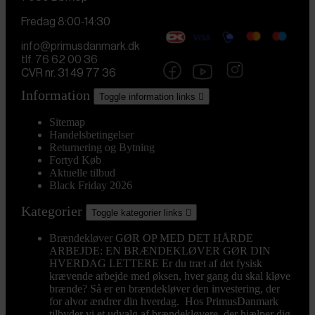
Fredag 8:00-14:30
info@primusdanmark.dk
tlf. 76 62 00 36
CVR nr. 31 49 77 36
Information
Toggle information links

Sitemap
Handelsbetingelser
Returnering og Bytning
Fortyd Køb
Aktuelle tilbud
Black Friday 2026
Kategorier
Toggle kategorier links

Brændekløver
GØR OP MED DET HÅRDE
ARBEJDE: EN BRÆNDEKLØVER GØR DIN
HVERDAG LETTERE Er du træt af det fysisk
krævende arbejde med øksen, hver gang du skal kløve
brænde? Så er en brændekløver den investering, der
for alvor ændrer din hverdag. Hos PrimusDanmark
tilbyder vi et udvalg af brændekløvere, der hjælper dig