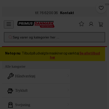
Skip to main content
tlf. 76 62 00 36
Kontakt
Søg varer og kategorier her ...
Netop nu
: Tilbud på udvalgte maskiner og værktøj
Se alle tilbud
her
Alle kategorier
håndværktøj
trykluft
svejsning