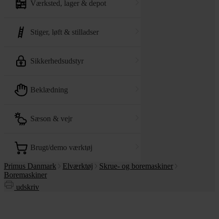
værksted, lager & depot
stiger, løft & stilladser
sikkerhedsudstyr
beklædning
sæson & vejr
brugt/demo værktøj
Primus Danmark
Elværktøj
Skrue- og boremaskiner
Boremaskiner
udskriv