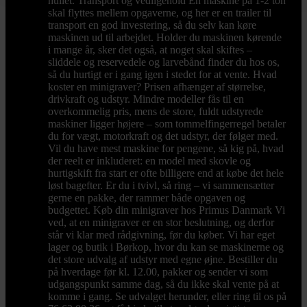
hullet. Transport og vedligehold En maskine på 1-2 ton
skal flyttes mellem opgaverne, og her er en trailer til
transport en god investering, så du selv kan køre
maskinen ud til arbejdet. Holder du maskinen kørende
i mange år, sker det også, at noget skal skiftes –
sliddele og reservedele og larvebånd finder du hos os,
så du hurtigt er i gang igen i stedet for at vente. Hvad
koster en minigraver? Prisen afhænger af størrelse,
drivkraft og udstyr. Mindre modeller fås til en
overkommelig pris, mens de store, fuldt udstyrede
maskiner ligger højere – som tommelfingerregel betaler
du for vægt, motorkraft og det udstyr, der følger med.
Vil du have mest maskine for pengene, så kig på, hvad
der reelt er inkluderet: en model med skovle og
hurtigskift fra start er ofte billigere end at købe det hele
løst bagefter. Er du i tvivl, så ring – vi sammensætter
gerne en pakke, der rammer både opgaven og
budgettet. Køb din minigraver hos Primus Danmark Vi
ved, at en minigraver er en stor beslutning, og derfor
står vi klar med rådgivning, før du køber. Vi har eget
lager og butik i Børkop, hvor du kan se maskinerne og
det store udvalg af udstyr med egne øjne. Bestiller du
på hverdage før kl. 12.00, pakker og sender vi som
udgangspunkt samme dag, så du ikke skal vente på at
komme i gang. Se udvalget herunder, eller ring til os på