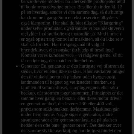
benzindrevne modeller fra anerkendte producenter altid
til konkurrencedygtige priser. Bestiller du inden kl. 12
på en hverdag, sender vi den samme dag, så du hurtigt
kan komme i gang. Som en ekstra service tilbyder vi
også klargøring. Her skal du blot tilkøbe ”Klargøring”
under selve produktet, og så samler vi brændekløveren
og fylder hydraulikolie og motorolie på. Med i prisen
er også opstart og kontrol af maskinen, så du ikke selv
skal stå for det. Har du spørgsmål til valg af
brændekløver, eller ønsker du hjælp til bestilling?
Kontakt vores kundeservice – vi rådgiver gerne, så du
får en løsning, der matcher dine behov.
Generator
En generator er den hurtigste vej til strøm de
steder, hvor elnettet ikke rækker. Håndværkeren bruger
den til vinkelsliberen på pladsen uden byggestrøm,
landmanden til hegnet og værkstedet i marken, og
familien til sommerhuset, campingvognen eller som
backup, når stormen tager strømmen. Princippet er det
samme hver gang: en benzin- eller dieselmotor driver
en generatorenhed, der leverer 230 eller 400 volt,
præcis som stikkontakten derhjemme. Maskinen går
under flere navne. Nogle siger elgenerator, andre
strømgenerator eller generatoranlæg, og på pladsen
hedder den ofte bare "generatoren". Det dækker over
det samme stykke værktøj, og har du først fundet den