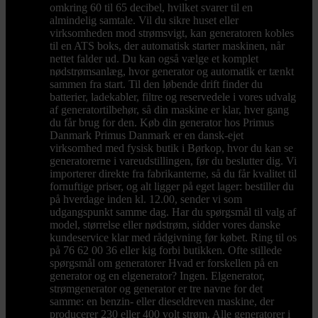
omkring 60 til 65 decibel, hvilket svarer til en
almindelig samtale. Vil du sikre huset eller
virksomheden mod strømsvigt, kan generatoren kobles
til en ATS boks, der automatisk starter maskinen, når
nettet falder ud. Du kan også vælge et komplet
nødstrømsanlæg, hvor generator og automatik er tænkt
sammen fra start. Til den løbende drift finder du
batterier, ladekabler, filtre og reservedele i vores udvalg
af generatortilbehør, så din maskine er klar, hver gang
du får brug for den. Køb din generator hos Primus
Danmark Primus Danmark er en dansk-ejet
virksomhed med fysisk butik i Børkop, hvor du kan se
generatorerne i vareudstillingen, før du beslutter dig. Vi
importerer direkte fra fabrikanterne, så du får kvalitet til
fornuftige priser, og alt ligger på eget lager: bestiller du
på hverdage inden kl. 12.00, sender vi som
udgangspunkt samme dag. Har du spørgsmål til valg af
model, størrelse eller nødstrøm, sidder vores danske
kundeservice klar med rådgivning før købet. Ring til os
på 76 62 00 36 eller kig forbi butikken. Ofte stillede
spørgsmål om generatorer Hvad er forskellen på en
generator og en elgenerator? Ingen. Elgenerator,
strømgenerator og generator er tre navne for det
samme: en benzin- eller dieseldreven maskine, der
producerer 230 eller 400 volt strøm. Alle generatorer i