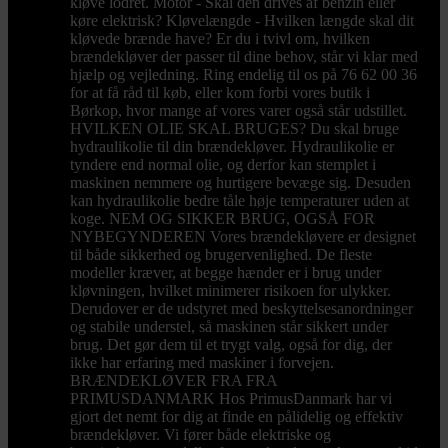
kløve lodret. Motor - Skal den drives af benzin eller
køre elektrisk? Kløvelængde - Hvilken længde skal dit
kløvede brænde have? Er du i tvivl om, hvilken
brændekløver der passer til dine behov, står vi klar med
hjælp og vejledning. Ring endelig til os på 76 62 00 36
for at få råd til køb, eller kom forbi vores butik i
Børkop, hvor mange af vores varer også står udstillet.
HVILKEN OLIE SKAL BRUGES? Du skal bruge
hydraulikolie til din brændekløver. Hydraulikolie er
tyndere end normal olie, og derfor kan stemplet i
maskinen nemmere og hurtigere bevæge sig. Desuden
kan hydraulikolie bedre tåle høje temperaturer uden at
koge. NEM OG SIKKER BRUG, OGSÅ FOR
NYBEGYNDEREN Vores brændekløvere er designet
til både sikkerhed og brugervenlighed. De fleste
modeller kræver, at begge hænder er i brug under
kløvningen, hvilket minimerer risikoen for ulykker.
Derudover er de udstyret med beskyttelsesanordninger
og stabile understel, så maskinen står sikkert under
brug. Det gør dem til et trygt valg, også for dig, der
ikke har erfaring med maskiner i forvejen.
BRÆNDEKLØVER FRA FRA
PRIMUSDANMARK Hos PrimusDanmark har vi
gjort det nemt for dig at finde en pålidelig og effektiv
brændekløver. Vi fører både elektriske og