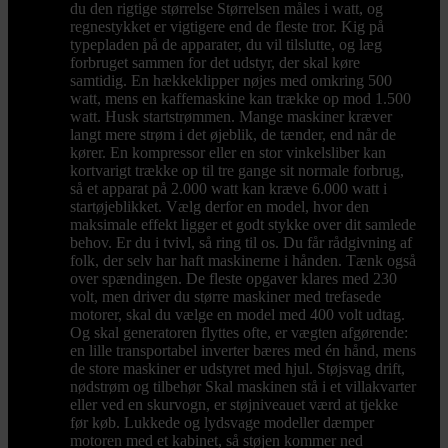
du den rigtige størrelse Størrelsen måles i watt, og
regnestykket er vigtigere end de fleste tror. Kig på
typepladen på de apparater, du vil tilslutte, og læg
forbruget sammen for det udstyr, der skal køre
samtidig. En hækkeklipper nøjes med omkring 500
watt, mens en kaffemaskine kan trække op mod 1.500
watt. Husk startstrømmen. Mange maskiner kræver
langt mere strøm i det øjeblik, de tænder, end når de
kører. En kompressor eller en stor vinkelsliber kan
kortvarigt trække op til tre gange sit normale forbrug,
så et apparat på 2.000 watt kan kræve 6.000 watt i
startøjeblikket. Vælg derfor en model, hvor den
maksimale effekt ligger et godt stykke over dit samlede
behov. Er du i tvivl, så ring til os. Du får rådgivning af
folk, der selv har haft maskinerne i hånden. Tænk også
over spændingen. De fleste opgaver klares med 230
volt, men driver du større maskiner med trefasede
motorer, skal du vælge en model med 400 volt udtag.
Og skal generatoren flyttes ofte, er vægten afgørende:
en lille transportabel inverter bæres med én hånd, mens
de store maskiner er udstyret med hjul. Støjsvag drift,
nødstrøm og tilbehør Skal maskinen stå i et villakvarter
eller ved en skurvogn, er støjniveauet værd at tjekke
før køb. Lukkede og lydsvage modeller dæmper
motoren med et kabinet, så støjen kommer ned