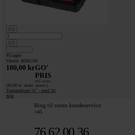




Tilføj til kurv
På lager
Varenr. 8006330
100,00 kr
GO'
PRIS
inkl. moms
(80,00 kr. ekskl. moms.)
Topnøglesæt ¼" - med 26
dele
Ring til vores kundeservice
+45
76 62 00 36