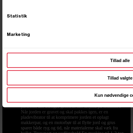
sagt: vælg diesel til drift og holdbarhed, el til indendørs
og støjfrit, benzin til det lette og fleksible. Størrelse og
vægt – fra kompakt til kraftig Minigravere spænder fra
Statistik
små maskiner omkring 500 kg til modeller på op mod
2 ton. Skal du bare grave i egen have, kan du klare dig
med en lille minigraver – nogle helt små modeller har
Marketing
endda ben som en "edderkop", så de kommer ind, hvor
pladsen er trang. Skal du arbejde professionelt, er en
maskine på larvebånd fra omkring 1 ton og opefter det
rigtige valg, og langt de fleste opgaver kan løses med
maskiner under 2 ton. Leder du efter en mini
Tillad alle
rendegraver eller en af de mindre gravemaskiner til
både grave- og læsseopgaver, hjælper vi dig gerne med
at ramme den rigtige vægtklasse til netop dit behov.
Tillad valgte
Tilbehør og udstyr, der gør arbejdet nemmere En
minigraver er kun så god som det, du monterer på den.
Med det rette tilbehør som skovle, pælebor og skovklo
Kun nødvendige c
forvandler du maskinen til et komplet anlægsværktøj –
fra smalle graveskovle og tilteskovle til hydraulisk
pælebor, der trænger gennem stiv lerjord på sekunder.
Når jorden er gravet og skal pakkes igen, er en
pladevibrator til at komprimere jorden et oplagt
makkerpar, og en motorbør til at flytte jord og grus
sparer både ryg og tid, når materialerne skal væk fra