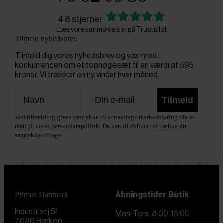
4.8 stjerner
Læs vores anmeldelser på Trustpilot
Tilmeld nyhedsbrev
Tilmeld dig vores nyhedsbrev og vær med i
konkurrencen om et topnøglesæt til en værdi af 595
kroner. Vi trækker en ny vinder hver måned.
Tilmeld
Ved tilmelding gives samtykke til at modtage markedsføring via e-
mail jf. vores persondatapolitik. Du kan til enhver tid trække dit
samtykke tilbage.
Primus Danmark
Åbningstider
Butik
Industrivej 51
Man-Tors. 8:00-16:00
7080 Børkop