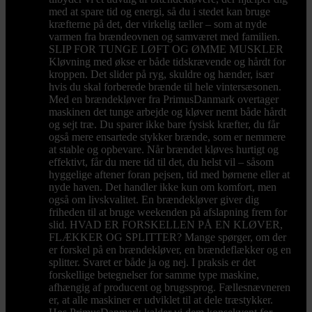
med at spare tid og energi, så du i stedet kan bruge
kræfterne på det, der virkelig tæller – som at nyde
varmen fra brændeovnen og samværet med familien.
SLIP FOR TUNGE LØFT OG ØMME MUSKLER
Kløvning med økse er både tidskrævende og hårdt for
kroppen. Det slider på ryg, skuldre og hænder, især
hvis du skal forberede brænde til hele vintersæsonen.
Med en brændekløver fra PrimusDanmark overtager
maskinen det tunge arbejde og kløver nemt både hårdt
og sejt træ. Du sparer ikke bare fysisk kræfter, du får
også mere ensartede stykker brænde, som er nemmere
at stable og opbevare. Når brændet kløves hurtigt og
effektivt, får du mere tid til det, du helst vil – såsom
hyggelige aftener foran pejsen, tid med børnene eller at
nyde haven. Det handler ikke kun om komfort, men
også om livskvalitet. En brændekløver giver dig
friheden til at bruge weekenden på afslapning frem for
slid. HVAD ER FORSKELLEN PÅ EN KLØVER,
FLÆKKER OG SPLITTER? Mange spørger, om der
er forskel på en brændekløver, en brændeflækker og en
splitter. Svaret er både ja og nej. I praksis er det
forskellige betegnelser for samme type maskine,
afhængig af producent og brugssprog. Fællesnævneren
er, at alle maskiner er udviklet til at dele træstykker.