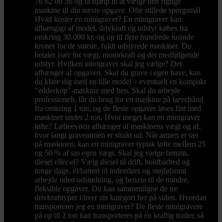
76 62 00 36 og få hjælp til at vælge den rigtige
maskine til din næste opgave. Ofte stillede spørgsmål
Hvad koster en minigraver? En minigraver kan
afhængigt af model, drivkraft og udstyr købes fra
omkring 30.000 kr. og op til flere hundrede tusinde
kroner for de største, fuldt udstyrede maskiner. Du
betaler især for vægt, motorkraft og det medfølgende
udstyr. Hvilken minigraver skal jeg vælge? Det
afhænger af opgaven. Skal du grave i egen have, kan
du klare dig med en lille model – eventuelt en kompakt
"edderkop"-maskine med ben. Skal du arbejde
professionelt, får du brug for en maskine på larvebånd
fra omkring 1 ton, og de fleste opgaver løses fint med
maskiner under 2 ton. Hvor meget kan en minigraver
løfte? Løfteevnen afhænger af maskinens vægt og af,
hvor langt gravearmen er strakt ud. Når armen er tæt
på maskinen, kan en minigraver typisk løfte mellem 25
og 50 % af sin egen vægt. Skal jeg vælge benzin,
diesel eller el? Vælg diesel til drift, holdbarhed og
tunge dage, el/batteri til indendørs og støjfølsomt
arbejde uden udstødning, og benzin til de mindre,
fleksible opgaver. Du kan sammenligne de tre
drivkrafttyper i hver sin kategori her på siden. Hvordan
transporterer jeg en minigraver? De fleste minigravere
på op til 2 ton kan transporteres på en kraftig trailer, så