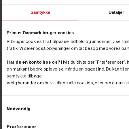
både private og erhverv siden 2002, og vi hjælper dig
med at finde en maskine, der passer til opgaven og
Samtykke
Detaljer
ikke koster mere, end den skal. Her får du overblik
over typer, størrelser og udstyr, så du vælger rigtigt
første gang – og længere nede finder du vores aktuelle
udvalg af minigravere til salg. Sådan vælger du den
Primus Danmark bruger cookies
rigtige minigraver Det rigtige valg handler om
opgaven: Hvor meget skal du grave, hvor god er
Vi bruger cookies til at tilpasse indhold og annoncer, vise fu
adgangen, og hvor tit skal maskinen bruges? En
trafik. Vi deler også oplysninger om dit besøg med vores par
kompakt mini gravemaskine er nem at manøvrere i en
smal indkørsel eller gennem en havelåge, mens en
kraftigere model tager de store ryk på byggepladsen.
Har du en konto hos os?
Hvis du tilvælger "Præferencer", hu
Tre ting afgør langt det meste – drivkraften, vægten og
en markant bedre oplevelse, når du er logget ind. Du kan til en
det rette tilbehør. Får du styr på dem, har du også styr
samtykke tilbage.
på, hvilken maskine du skal bruge. Benzin, diesel eller
el – hvad passer til opgaven? Minigravere fås med tre
Vælg herunder om du vil tillade alle cookies, eller om du kun 
former for drivkraft, og det er her, du skal starte.
Dieseldrevne modeller er arbejdshesten til lange dage
og tunge opgaver – driftssikre og med masser af
moment fra anerkendte dieselmotorer. Skal maskinen
Samtykkevalg
bruges indendørs, i kældre eller i støjfølsomme
Nødvendig
områder, er elektriske modeller på batteri svaret: fuld
kraft uden udstødning og med markant lavere støj. Og
har du brug for en enkel, fleksibel løsning til de mindre
Præferencer
opgaver, finder du også benzindrevne modeller. Kort