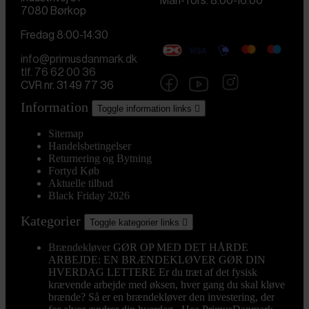
Man-Tors. 8:00-16:00
7080 Børkop
Fredag 8:00-14:30
info@primusdanmark.dk
tlf. 76 62 00 36
CVR nr. 31 49 77 36
Information
Toggle information links

Sitemap
Handelsbetingelser
Returnering og Bytning
Fortyd Køb
Aktuelle tilbud
Black Friday 2026
Kategorier
Toggle kategorier links

Brændekløver
GØR OP MED DET HÅRDE
ARBEJDE: EN BRÆNDEKLØVER GØR DIN
HVERDAG LETTERE Er du træt af det fysisk
krævende arbejde med øksen, hver gang du skal kløve
brænde? Så er en brændekløver den investering, der