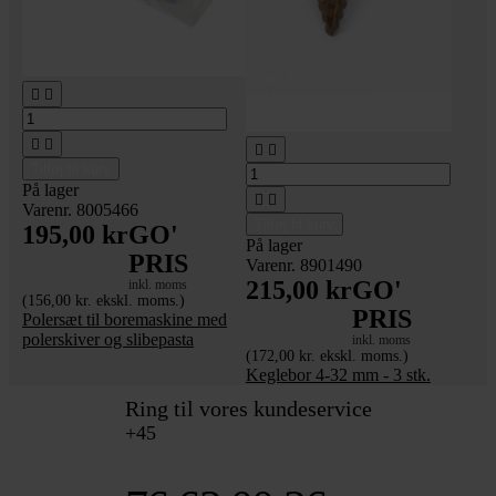






Tilføj til kurv
På lager


Varenr. 8005466
Tilføj til kurv
195,00 kr
GO'
På lager
PRIS
Varenr. 8901490
215,00 kr
GO'
inkl. moms
(156,00 kr. ekskl. moms.)
PRIS
Polersæt til boremaskine med
polerskiver og slibepasta
inkl. moms
(172,00 kr. ekskl. moms.)
Keglebor 4-32 mm - 3 stk.
Ring til vores kundeservice
+45