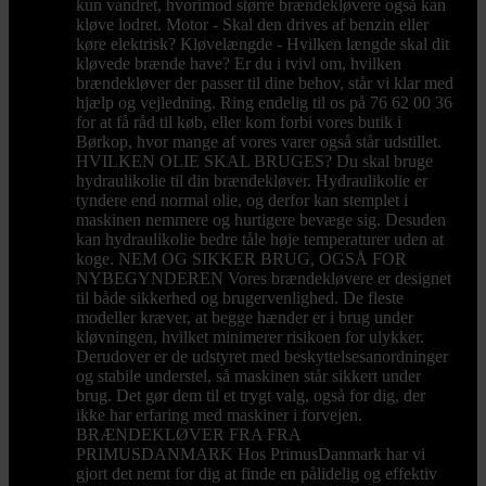
kun vandret, hvorimod større brændekløvere også kan
kløve lodret. Motor - Skal den drives af benzin eller
køre elektrisk? Kløvelængde - Hvilken længde skal dit
kløvede brænde have? Er du i tvivl om, hvilken
brændekløver der passer til dine behov, står vi klar med
hjælp og vejledning. Ring endelig til os på 76 62 00 36
for at få råd til køb, eller kom forbi vores butik i
Børkop, hvor mange af vores varer også står udstillet.
HVILKEN OLIE SKAL BRUGES? Du skal bruge
hydraulikolie til din brændekløver. Hydraulikolie er
tyndere end normal olie, og derfor kan stemplet i
maskinen nemmere og hurtigere bevæge sig. Desuden
kan hydraulikolie bedre tåle høje temperaturer uden at
koge. NEM OG SIKKER BRUG, OGSÅ FOR
NYBEGYNDEREN Vores brændekløvere er designet
til både sikkerhed og brugervenlighed. De fleste
modeller kræver, at begge hænder er i brug under
kløvningen, hvilket minimerer risikoen for ulykker.
Derudover er de udstyret med beskyttelsesanordninger
og stabile understel, så maskinen står sikkert under
brug. Det gør dem til et trygt valg, også for dig, der
ikke har erfaring med maskiner i forvejen.
BRÆNDEKLØVER FRA FRA
PRIMUSDANMARK Hos PrimusDanmark har vi
gjort det nemt for dig at finde en pålidelig og effektiv