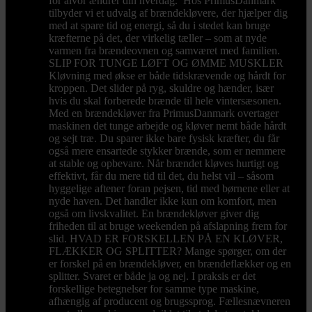
for alvor ændrer din hverdag. Hos PrimusDanmark
tilbyder vi et udvalg af brændekløvere, der hjælper dig
med at spare tid og energi, så du i stedet kan bruge
kræfterne på det, der virkelig tæller – som at nyde
varmen fra brændeovnen og samværet med familien.
SLIP FOR TUNGE LØFT OG ØMME MUSKLER
Kløvning med økse er både tidskrævende og hårdt for
kroppen. Det slider på ryg, skuldre og hænder, især
hvis du skal forberede brænde til hele vintersæsonen.
Med en brændekløver fra PrimusDanmark overtager
maskinen det tunge arbejde og kløver nemt både hårdt
og sejt træ. Du sparer ikke bare fysisk kræfter, du får
også mere ensartede stykker brænde, som er nemmere
at stable og opbevare. Når brændet kløves hurtigt og
effektivt, får du mere tid til det, du helst vil – såsom
hyggelige aftener foran pejsen, tid med børnene eller at
nyde haven. Det handler ikke kun om komfort, men
også om livskvalitet. En brændekløver giver dig
friheden til at bruge weekenden på afslapning frem for
slid. HVAD ER FORSKELLEN PÅ EN KLØVER,
FLÆKKER OG SPLITTER? Mange spørger, om der
er forskel på en brændekløver, en brændeflækker og en
splitter. Svaret er både ja og nej. I praksis er det
forskellige betegnelser for samme type maskine,
afhængig af producent og brugssprog. Fællesnævneren