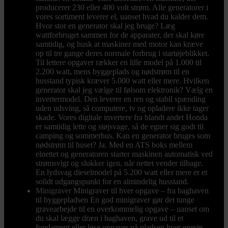
producerer 230 eller 400 volt strøm. Alle generatorer i
vores sortiment leverer el, uanset hvad du kalder dem.
Hvor stor en generator skal jeg bruge? Læg
wattforbruget sammen for de apparater, der skal køre
samtidig, og husk at maskiner med motor kan kræve
op til tre gange deres normale forbrug i startøjeblikket.
Til lettere opgaver rækker en lille model på 1.000 til
2.200 watt, mens byggeplads og nødstrøm til en
husstand typisk kræver 5.000 watt eller mere. Hvilken
generator skal jeg vælge til følsom elektronik? Vælg en
invertermodel. Den leverer en ren og stabil spænding
uden udsving, så computere, tv og opladere ikke tager
skade. Vores digitale invertere fra blandt andet Honda
er samtidig lette og støjsvage, så de egner sig godt til
camping og sommerhus. Kan en generator bruges som
nødstrøm til huset? Ja. Med en ATS boks mellem
elnettet og generatoren starter maskinen automatisk ved
strømsvigt og slukker igen, når nettet vender tilbage.
En lydsvag dieselmodel på 5.200 watt eller mere er et
solidt udgangspunkt for en almindelig husstand.
Minigraver
Minigraver til hver opgave – fra baghaven
til byggepladsen En god minigraver gør det tunge
gravearbejde til en overkommelig opgave – uanset om
du skal lægge dræn i baghaven, grave ud til et
fundament eller løse opgaver på pladsen hver eneste