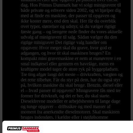
dag. Hos Primus Danmark har vi solgt minigravere til
både private og erhverv siden 2002, og vi hjælper dig
med at finde en maskine, der passer til opgaven og
ikke koster mere, end den skal. Her får du overblik
over typer, størrelser og udstyr, så du vælger rigtigt
første gang – og længere nede finder du vores aktuelle
udvalg af minigravere til salg. Sådan vælger du den
rigtige minigraver Det rigtige valg handler om
opgaven: Hvor meget skal du grave, hvor god er
adgangen, og hvor tit skal maskinen bruges? En
kompakt mini gravemaskine er nem at manøvrere i en
smal indkørsel eller gennem en havelåge, mens en
kraftigere model tager de store ryk på byggepladsen.
Tre ting afgør langt det meste – drivkraften, vægten og
det rette tilbehør. Får du styr på dem, har du også styr
på, hvilken maskine du skal bruge. Benzin, diesel eller
el – hvad passer til opgaven? Minigravere fås med tre
former for drivkraft, og det er her, du skal starte.
Dieseldrevne modeller er arbejdshesten til lange dage
og tunge opgaver – driftssikre og med masser af
moment fra anerkendte dieselmotorer. Skal maskinen
bruges indendørs, i kældre eller i støjfølsomme
områder, er elektriske modeller på batteri svaret: fuld
kraft uden udstødning og med markant lavere støj. Og