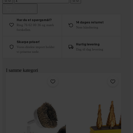




Tilføj til kurv
Har du et spørgsmål?
14 dages returret
Ring 76 62 00 36 og mærk
Nem håndtering
forskellen.
Skarpe priser!
Hurtig levering
Vores direkte import holder
Dag til dag levering
vi priserne nede.
I samme kategori