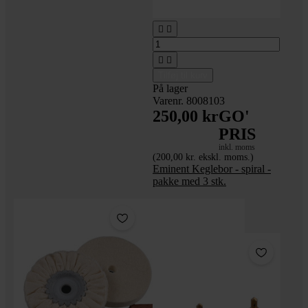




Tilføj til kurv
På lager
Varenr. 8008103
250,00 kr
GO'
PRIS
inkl. moms
(200,00 kr. ekskl. moms.)
Eminent Keglebor - spiral -
pakke med 3 stk.
Pakke