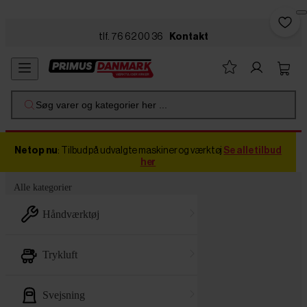
Skip to main content
tlf. 76 62 00 36
Kontakt
Søg varer og kategorier her ...
Netop nu
: Tilbud på udvalgte maskiner og værktøj
Se alle tilbud
her
Alle kategorier
håndværktøj
trykluft
svejsning