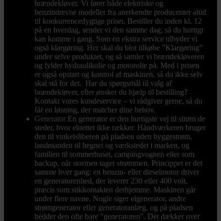
brændekløver. Vi fører både elektriske og
benzindrevne modeller fra anerkendte producenter altid
til konkurrencedygtige priser. Bestiller du inden kl. 12
på en hverdag, sender vi den samme dag, så du hurtigt
kan komme i gang. Som en ekstra service tilbyder vi
også klargøring. Her skal du blot tilkøbe ”Klargøring”
under selve produktet, og så samler vi brændekløveren
og fylder hydraulikolie og motorolie på. Med i prisen
er også opstart og kontrol af maskinen, så du ikke selv
skal stå for det. Har du spørgsmål til valg af
brændekløver, eller ønsker du hjælp til bestilling?
Kontakt vores kundeservice – vi rådgiver gerne, så du
får en løsning, der matcher dine behov.
Generator
En generator er den hurtigste vej til strøm de
steder, hvor elnettet ikke rækker. Håndværkeren bruger
den til vinkelsliberen på pladsen uden byggestrøm,
landmanden til hegnet og værkstedet i marken, og
familien til sommerhuset, campingvognen eller som
backup, når stormen tager strømmen. Princippet er det
samme hver gang: en benzin- eller dieselmotor driver
en generatorenhed, der leverer 230 eller 400 volt,
præcis som stikkontakten derhjemme. Maskinen går
under flere navne. Nogle siger elgenerator, andre
strømgenerator eller generatoranlæg, og på pladsen
hedder den ofte bare "generatoren". Det dækker over