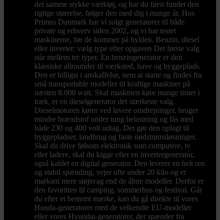
det samme stykke værktøj, og har du først fundet den
rigtige størrelse, følger den med dig i mange år. Hos
Primus Danmark har vi solgt generatorer til både
private og erhverv siden 2002, og vi har testet
maskinerne, før de kommer på hylden. Benzin, diesel
eller inverter: vælg type efter opgaven Det første valg
står mellem tre typer. En benzingenerator er den
klassiske allrounder til værksted, have og byggeplads.
Den er billigst i anskaffelse, nem at starte og findes fra
små transportable modeller til kraftige maskiner på
næsten 8.000 watt. Skal maskinen køre mange timer i
træk, er en dieselgenerator det stærkeste valg.
Dieselmotoren kører ved lavere omdrejninger, bruger
mindre brændstof under tung belastning og fås med
både 230 og 400 volt udtag. Det gør den oplagt til
byggepladser, landbrug og faste nødstrømsløsninger.
Skal du drive følsom elektronik som computere, tv
eller ladere, skal du kigge efter en invertergenerator,
også kaldet en digital generator. Den leverer en helt ren
og stabil spænding, vejer ofte under 20 kilo og er
markant mere støjsvag end de åbne modeller. Derfor er
den favoritten til camping, sommerhus og festival. Går
du efter et bestemt mærke, kan du gå direkte til vores
Honda-generatorer med de velkendte EU-modeller
eller vores Hyundai-generatorer, der spænder fra