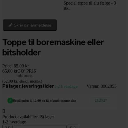
Special toppe til alu fælge - 3
stk.
Skriv din anmeldelse
Toppe til boremaskine eller
bitsholder
Price:
65,00 kr
65,00 kr
GO' PRIS
inkl. moms
(52,00 kr. ekskl. moms.)
Varenr. 8002855
På lager, leveringstid er
1-2 hverdage
23:29:26
✓
Bestil inden kl 12.00 og få afsendt samme dag

Product availability:
På lager
1-2 hverdage