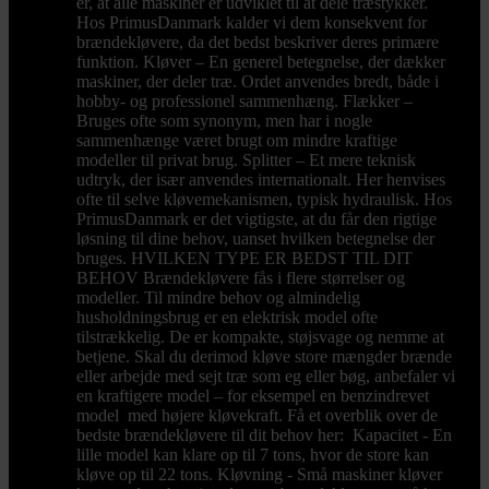
er, at alle maskiner er udviklet til at dele træstykker.
Hos PrimusDanmark kalder vi dem konsekvent for
brændekløvere, da det bedst beskriver deres primære
funktion. Kløver – En generel betegnelse, der dækker
maskiner, der deler træ. Ordet anvendes bredt, både i
hobby- og professionel sammenhæng. Flækker –
Bruges ofte som synonym, men har i nogle
sammenhænge været brugt om mindre kraftige
modeller til privat brug. Splitter – Et mere teknisk
udtryk, der især anvendes internationalt. Her henvises
ofte til selve kløvemekanismen, typisk hydraulisk. Hos
PrimusDanmark er det vigtigste, at du får den rigtige
løsning til dine behov, uanset hvilken betegnelse der
bruges. HVILKEN TYPE ER BEDST TIL DIT
BEHOV Brændekløvere fås i flere størrelser og
modeller. Til mindre behov og almindelig
husholdningsbrug er en elektrisk model ofte
tilstrækkelig. De er kompakte, støjsvage og nemme at
betjene. Skal du derimod kløve store mængder brænde
eller arbejde med sejt træ som eg eller bøg, anbefaler vi
en kraftigere model – for eksempel en benzindrevet
model med højere kløvekraft. Få et overblik over de
bedste brændekløvere til dit behov her: Kapacitet - En
lille model kan klare op til 7 tons, hvor de store kan
kløve op til 22 tons. Kløvning - Små maskiner kløver