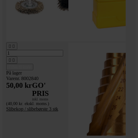




Tilføj til kurv
På lager
Varenr. 8002840
50,00 kr
GO'
PRIS
inkl. moms
(40,00 kr. ekskl. moms.)
Slibekop / slibebørste 3 stk