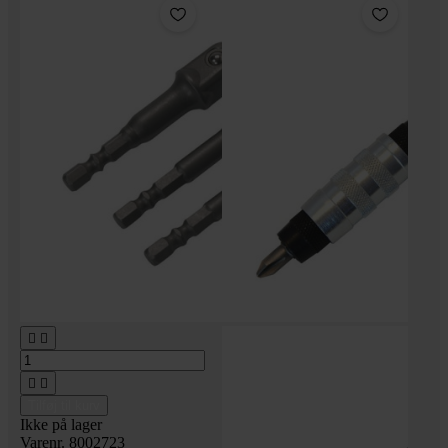




Tilføj til kurv
Ikke på lager
Varenr. 8002723