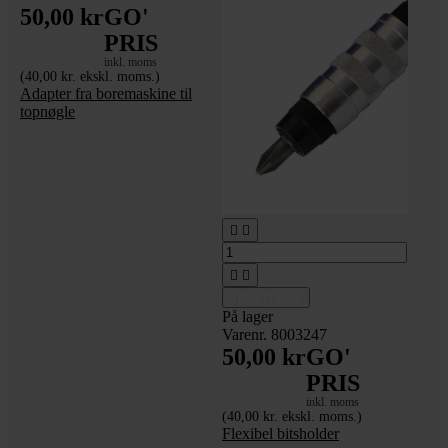
50,00 kr
GO'
PRIS
inkl. moms
(40,00 kr. ekskl. moms.)
Adapter fra boremaskine til
topnøgle




Tilføj til kurv
På lager
Varenr. 8003247
50,00 kr
GO'
PRIS
inkl. moms
(40,00 kr. ekskl. moms.)
Flexibel bitsholder