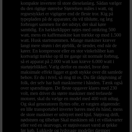
kompakte invertere til store dieselanlæg. Sådan vælger
du den rigtige størrelse Størrelsen måles i watt, og
regnestykket er vigtigere end de fleste tror. Kig på
typepladen på de apparater, du vil tilslutte, og læg
forbruget sammen for det udstyr, der skal køre
samtidig. En hækkeklipper nøjes med omkring 500
watt, mens en kaffemaskine kan trække op mod 1.500
watt. Husk startstrømmen. Mange maskiner kræver
langt mere strøm i det øjeblik, de tænder, end når de
kører. En kompressor eller en stor vinkelsliber kan
kortvarigt trække op til tre gange sit normale forbrug,
så et apparat på 2.000 watt kan kræve 6.000 watt i
startøjeblikket. Vælg derfor en model, hvor den
maksimale effekt ligger et godt stykke over dit samlede
behov. Er du i tvivl, så ring til os. Du får rådgivning af
folk, der selv har haft maskinerne i hånden. Tænk også
over spændingen. De fleste opgaver klares med 230
volt, men driver du større maskiner med trefasede
motorer, skal du vælge en model med 400 volt udtag.
Og skal generatoren flyttes ofte, er vægten afgørende:
en lille transportabel inverter bæres med én hånd, mens
de store maskiner er udstyret med hjul. Støjsvag drift,
nødstrøm og tilbehør Skal maskinen stå i et villakvarter
eller ved en skurvogn, er støjniveauet værd at tjekke
før køb. Lukkede og lydsvage modeller dæmper