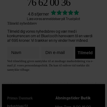
76 62 00 36
4.8 stjerner
Læs vores anmeldelser på Trustpilot
Tilmeld nyhedsbrev
Tilmeld dig vores nyhedsbrev og vær med i
konkurrencen om et Bluetooth høreværn til en værdi
af 695 kroner. Vi trækker en ny vinder hver måned.
Tilmeld
Ved tilmelding gives samtykke til at modtage markedsføring via e-
mail jf. vores persondatapolitik. Du kan til enhver tid trække dit
samtykke tilbage.
Primus Danmark
Åbningstider
Butik
Industrivej 51