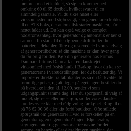
motoren med et kabinet, så støjen kommer ned
omkring 60 til 65 decibel, hvilket svarer til en
almindelig samtale. Vil du sikre huset eller
virksomheden mod strømsvigt, kan generatoren kobles
til en ATS boks, der automatisk starter maskinen, når
nettet falder ud. Du kan også vælge et komplet
nødstrømsanlæg, hvor generator og automatik er tænkt
sammen fra start. Til den løbende drift finder du
batterier, ladekabler, filtre og reservedele i vores udvalg
af generatortilbehør, så din maskine er klar, hver gang
du får brug for den. Køb din generator hos Primus
Danmark Primus Danmark er en dansk-ejet
virksomhed med fysisk butik i Børkop, hvor du kan se
generatorerne i vareudstillingen, før du beslutter dig. Vi
importerer direkte fra fabrikanterne, så du får kvalitet til
fornuftige priser, og alt ligger på eget lager: bestiller du
på hverdage inden kl. 12.00, sender vi som
udgangspunkt samme dag. Har du spørgsmål til valg af
model, størrelse eller nødstrøm, sidder vores danske
kundeservice klar med rådgivning før købet. Ring til os
på 76 62 00 36 eller kig forbi butikken. Ofte stillede
spørgsmål om generatorer Hvad er forskellen på en
generator og en elgenerator? Ingen. Elgenerator,
strømgenerator og generator er tre navne for det
samme: en benzin- eller dieseldreven maskine, der