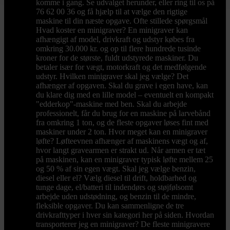
komme i gang. Se udvalget herunder, eller ring til os på
76 62 00 36 og få hjælp til at vælge den rigtige
maskine til din næste opgave. Ofte stillede spørgsmål
Hvad koster en minigraver? En minigraver kan
afhængigt af model, drivkraft og udstyr købes fra
omkring 30.000 kr. og op til flere hundrede tusinde
kroner for de største, fuldt udstyrede maskiner. Du
betaler især for vægt, motorkraft og det medfølgende
udstyr. Hvilken minigraver skal jeg vælge? Det
afhænger af opgaven. Skal du grave i egen have, kan
du klare dig med en lille model – eventuelt en kompakt
"edderkop"-maskine med ben. Skal du arbejde
professionelt, får du brug for en maskine på larvebånd
fra omkring 1 ton, og de fleste opgaver løses fint med
maskiner under 2 ton. Hvor meget kan en minigraver
løfte? Løfteevnen afhænger af maskinens vægt og af,
hvor langt gravearmen er strakt ud. Når armen er tæt
på maskinen, kan en minigraver typisk løfte mellem 25
og 50 % af sin egen vægt. Skal jeg vælge benzin,
diesel eller el? Vælg diesel til drift, holdbarhed og
tunge dage, el/batteri til indendørs og støjfølsomt
arbejde uden udstødning, og benzin til de mindre,
fleksible opgaver. Du kan sammenligne de tre
drivkrafttyper i hver sin kategori her på siden. Hvordan
transporterer jeg en minigraver? De fleste minigravere