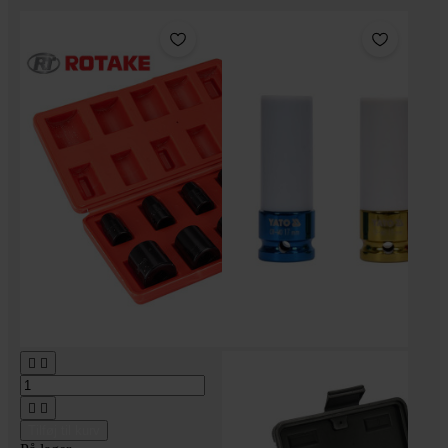




Tilføj til kurv