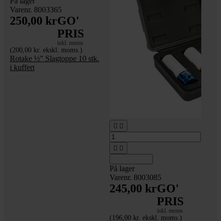
På lager
Varenr. 8003365
250,00 kr
GO'
PRIS
inkl. moms
(200,00 kr. ekskl. moms.)
Rotake ½" Slagtoppe 10 stk.
i kuffert




Tilføj til kurv
På lager
Varenr. 8003085
245,00 kr
GO'
PRIS
inkl. moms
(196,00 kr. ekskl. moms.)