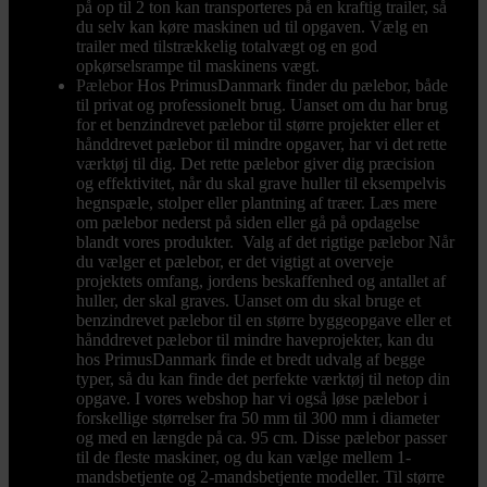
på op til 2 ton kan transporteres på en kraftig trailer, så
du selv kan køre maskinen ud til opgaven. Vælg en
trailer med tilstrækkelig totalvægt og en god
opkørselsrampe til maskinens vægt.
Pælebor
Hos PrimusDanmark finder du pælebor, både
til privat og professionelt brug. Uanset om du har brug
for et benzindrevet pælebor til større projekter eller et
hånddrevet pælebor til mindre opgaver, har vi det rette
værktøj til dig. Det rette pælebor giver dig præcision
og effektivitet, når du skal grave huller til eksempelvis
hegnspæle, stolper eller plantning af træer. Læs mere
om pælebor nederst på siden eller gå på opdagelse
blandt vores produkter. Valg af det rigtige pælebor Når
du vælger et pælebor, er det vigtigt at overveje
projektets omfang, jordens beskaffenhed og antallet af
huller, der skal graves. Uanset om du skal bruge et
benzindrevet pælebor til en større byggeopgave eller et
hånddrevet pælebor til mindre haveprojekter, kan du
hos PrimusDanmark finde et bredt udvalg af begge
typer, så du kan finde det perfekte værktøj til netop din
opgave. I vores webshop har vi også løse pælebor i
forskellige størrelser fra 50 mm til 300 mm i diameter
og med en længde på ca. 95 cm. Disse pælebor passer
til de fleste maskiner, og du kan vælge mellem 1-
mandsbetjente og 2-mandsbetjente modeller. Til større