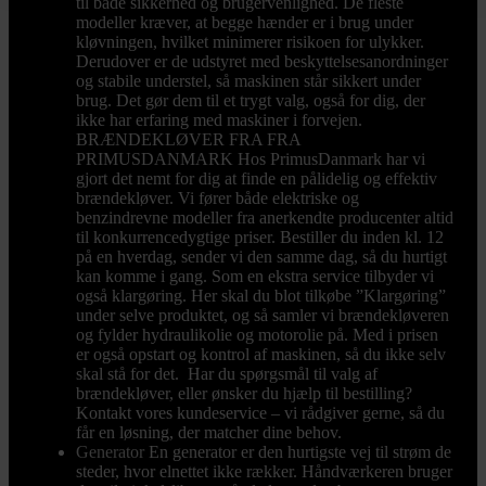
til både sikkerhed og brugervenlighed. De fleste
modeller kræver, at begge hænder er i brug under
kløvningen, hvilket minimerer risikoen for ulykker.
Derudover er de udstyret med beskyttelsesanordninger
og stabile understel, så maskinen står sikkert under
brug. Det gør dem til et trygt valg, også for dig, der
ikke har erfaring med maskiner i forvejen.
BRÆNDEKLØVER FRA FRA
PRIMUSDANMARK Hos PrimusDanmark har vi
gjort det nemt for dig at finde en pålidelig og effektiv
brændekløver. Vi fører både elektriske og
benzindrevne modeller fra anerkendte producenter altid
til konkurrencedygtige priser. Bestiller du inden kl. 12
på en hverdag, sender vi den samme dag, så du hurtigt
kan komme i gang. Som en ekstra service tilbyder vi
også klargøring. Her skal du blot tilkøbe ”Klargøring”
under selve produktet, og så samler vi brændekløveren
og fylder hydraulikolie og motorolie på. Med i prisen
er også opstart og kontrol af maskinen, så du ikke selv
skal stå for det. Har du spørgsmål til valg af
brændekløver, eller ønsker du hjælp til bestilling?
Kontakt vores kundeservice – vi rådgiver gerne, så du
får en løsning, der matcher dine behov.
Generator
En generator er den hurtigste vej til strøm de
steder, hvor elnettet ikke rækker. Håndværkeren bruger