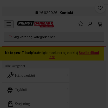
Skip to main content
tlf. 76 62 00 36
Kontakt
Søg varer og kategorier her ...
Netop nu
: Tilbud på udvalgte maskiner og værktøj
Se alle tilbud
her
Alle kategorier
håndværktøj
trykluft
svejsning