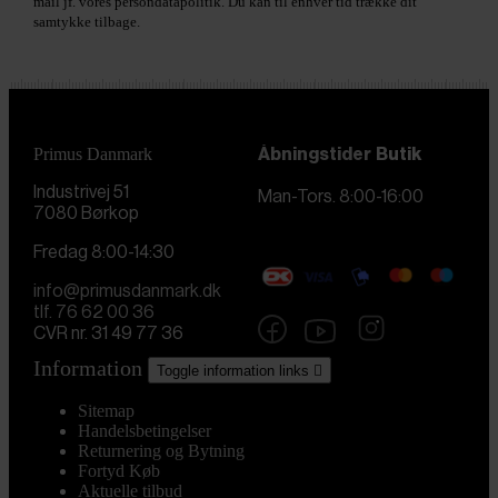
mail jf. vores persondatapolitik. Du kan til enhver tid trække dit
samtykke tilbage.
Primus Danmark
Åbningstider
Butik
Industrivej 51
Man-Tors. 8:00-16:00
7080 Børkop
Fredag 8:00-14:30
info@primusdanmark.dk
tlf. 76 62 00 36
CVR nr. 31 49 77 36
Information
Toggle information links

Sitemap
Handelsbetingelser
Returnering og Bytning
Fortyd Køb
Aktuelle tilbud