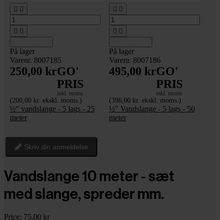








Tilføj til kurv
Tilføj til kurv
På lager
På lager
Varenr. 8007185
Varenr. 8007186
250,00 kr
GO'
495,00 kr
GO'
PRIS
PRIS
inkl. moms
inkl. moms
(200,00 kr. ekskl. moms.)
(396,00 kr. ekskl. moms.)
½" vandslange - 5 lags - 25
½" Vandslange - 5 lags - 50
meter
meter
Skriv din anmeldelse
Vandslange 10 meter - sæt
med slange, spreder mm.
Price:
75,00 kr