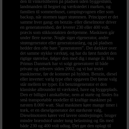
den til vinkelsliberen på pladsen uden byggestrøm,
landmanden til hegnet og værkstedet i marken, og
familien til sommerhuset, campingvognen eller som
backup, når stormen tager strømmen. Princippet er det
samme hver gang: en benzin- eller dieselmotor driver
en generatorenhed, der leverer 230 eller 400 volt,
præcis som stikkontakten derhjemme. Maskinen går
under flere navne. Nogle siger elgenerator, andre
strømgenerator eller generatoranlæg, og på pladsen
hedder den ofte bare "generatoren". Det dækker over
det samme stykke værktøj, og har du først fundet den
rigtige størrelse, følger den med dig i mange år. Hos
Primus Danmark har vi solgt generatorer til både
private og erhverv siden 2002, og vi har testet
maskinerne, før de kommer på hylden. Benzin, diesel
eller inverter: vælg type efter opgaven Det første valg
står mellem tre typer. En benzingenerator er den
klassiske allrounder til værksted, have og byggeplads.
Den er billigst i anskaffelse, nem at starte og findes fra
små transportable modeller til kraftige maskiner på
næsten 8.000 watt. Skal maskinen køre mange timer i
træk, er en dieselgenerator det stærkeste valg.
Dieselmotoren kører ved lavere omdrejninger, bruger
mindre brændstof under tung belastning og fås med
både 230 og 400 volt udtag. Det gør den oplagt til