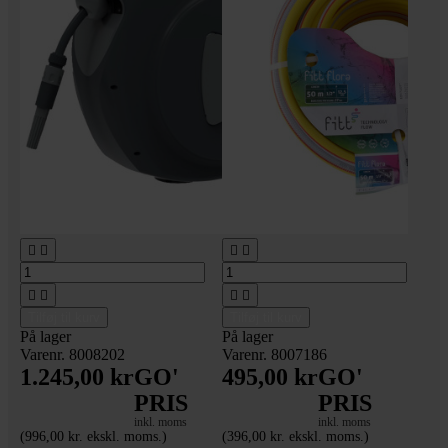








Tilføj til kurv
Tilføj til kurv
På lager
På lager
Varenr. 8008202
Varenr. 8007186
1.245,00 kr
GO'
495,00 kr
GO'
PRIS
PRIS
inkl. moms
inkl. moms
(996,00 kr. ekskl. moms.)
(396,00 kr. ekskl. moms.)