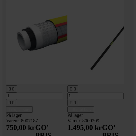








Tilføj til kurv
Tilføj til kurv
På lager
På lager
Varenr. 8007187
Varenr. 8009209
750,00 kr
GO'
1.495,00 kr
GO'
PRIS
PRIS