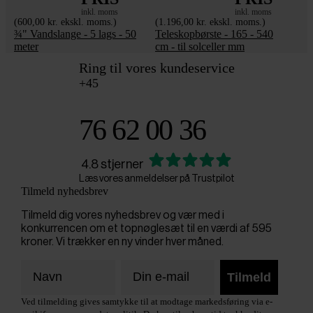
inkl. moms
inkl. moms
(600,00 kr. ekskl. moms.)
(1.196,00 kr. ekskl. moms.)
¾" Vandslange - 5 lags - 50
Teleskopbørste - 165 - 540
meter
cm - til solceller mm
Ring til vores kundeservice
+45
76 62 00 36
4.8 stjerner
Læs vores anmeldelser på Trustpilot
Tilmeld nyhedsbrev
Tilmeld dig vores nyhedsbrev og vær med i
konkurrencen om et topnøglesæt til en værdi af 595
kroner. Vi trækker en ny vinder hver måned.
Tilmeld
Ved tilmelding gives samtykke til at modtage markedsføring via e-