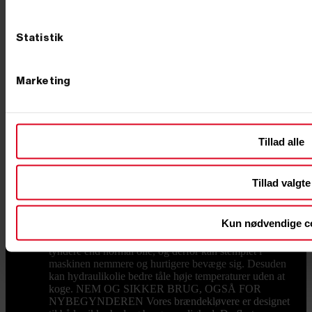
modeller. Til mindre behov og almindelig
husholdningsbrug er en elektrisk model ofte
tilstrækkelig. De er kompakte, støjsvage og nemme at
Statistik
betjene. Skal du derimod kløve store mængder brænde
eller arbejde med sejt træ som eg eller bøg, anbefaler vi
en kraftigere model – for eksempel en benzindrevet
model med højere kløvekraft. Få et overblik over de
Marketing
bedste brændekløvere til dit behov her: Kapacitet - En
lille model kan klare op til 7 tons, hvor de store kan
kløve op til 22 tons. Kløvning - Små maskiner kløver
kun vandret, hvorimod større brændekløvere også kan
kløve lodret. Motor - Skal den drives af benzin eller
Tillad alle
køre elektrisk? Kløvelængde - Hvilken længde skal dit
kløvede brænde have? Er du i tvivl om, hvilken
brændekløver der passer til dine behov, står vi klar med
Tillad valgte
hjælp og vejledning. Ring endelig til os på 76 62 00 36
for at få råd til køb, eller kom forbi vores butik i
Børkop, hvor mange af vores varer også står udstillet.
Kun nødvendige c
HVILKEN OLIE SKAL BRUGES? Du skal bruge
hydraulikolie til din brændekløver. Hydraulikolie er
tyndere end normal olie, og derfor kan stemplet i
maskinen nemmere og hurtigere bevæge sig. Desuden
kan hydraulikolie bedre tåle høje temperaturer uden at
koge. NEM OG SIKKER BRUG, OGSÅ FOR
NYBEGYNDEREN Vores brændekløvere er designet