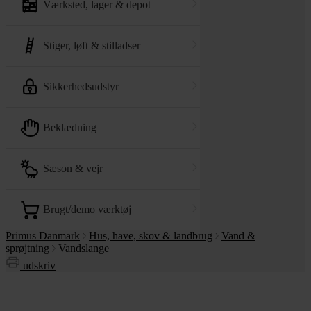
værksted, lager & depot
stiger, løft & stilladser
sikkerhedsudstyr
beklædning
sæson & vejr
brugt/demo værktøj
Primus Danmark
Hus, have, skov & landbrug
Vand &
sprøjtning
Vandslange
udskriv