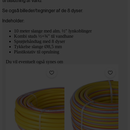
til tilslutning af vand.
Se også billeder/tegninger af de 8 dyser.
Indeholder:
10 meter slange med alm. ½" lynkoblinger
Kombi studs ½+¾" til vandhane
Sprøjtehåndtag med 8 dyser
Tykkelse slange Ø8,5 mm
Plastikstativ til oprulning
Du vil eventuelt også synes om