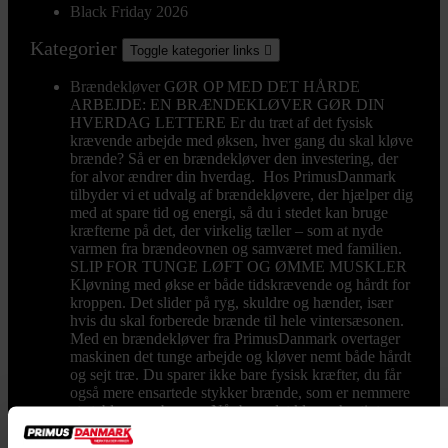
Black Friday 2026
Kategorier
Toggle kategorier links

Brændekløver
GØR OP MED DET HÅRDE
ARBEJDE: EN BRÆNDEKLØVER GØR DIN
HVERDAG LETTERE Er du træt af det fysisk
krævende arbejde med øksen, hver gang du skal kløve
brænde? Så er en brændekløver den investering, der
for alvor ændrer din hverdag. Hos PrimusDanmark
tilbyder vi et udvalg af brændekløvere, der hjælper dig
med at spare tid og energi, så du i stedet kan bruge
kræfterne på det, der virkelig tæller – som at nyde
varmen fra brændeovnen og samværet med familien.
SLIP FOR TUNGE LØFT OG ØMME MUSKLER
Kløvning med økse er både tidskrævende og hårdt for
kroppen. Det slider på ryg, skuldre og hænder, især
hvis du skal forberede brænde til hele vintersæsonen.
Med en brændekløver fra PrimusDanmark overtager
maskinen det tunge arbejde og kløver nemt både hårdt
og sejt træ. Du sparer ikke bare fysisk kræfter, du får
også mere ensartede stykker brænde, som er nemmere
at stable og opbevare. Når brændet kløves hurtigt og
effektivt, får du mere tid til det, du helst vil – såsom
hyggelige aftener foran pejsen, tid med børnene eller at