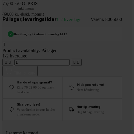
75,00 kr
GO' PRIS
inkl. moms
(60,00 kr. ekskl. moms.)
Varenr. 8005660
På lager, leveringstid er
1-2 hverdage
✓
Bestil nu, og få afsendt mandag kl 12

Product availability:
På lager
1-2 hverdage




Tilføj til kurv
Har du et spørgsmål?
14 dages returret
Ring 76 62 00 36 og mærk
Nem håndtering
forskellen.
Skarpe priser!
Hurtig levering
Vores direkte import holder
Dag til dag levering
vi priserne nede.
I samme kategori