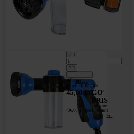




Tilføj til kurv
På lager
Varenr. 8009745
45,00 kr
GO'
PRIS
inkl. moms
(36,00 kr. ekskl. moms.)
Koblingssæt til ½" + ¾"
vandslange