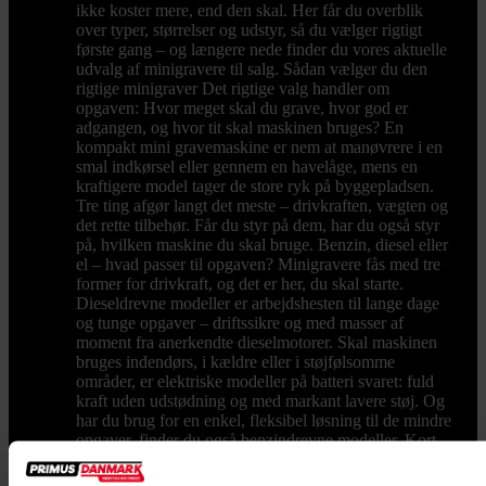
ikke koster mere, end den skal. Her får du overblik
over typer, størrelser og udstyr, så du vælger rigtigt
første gang – og længere nede finder du vores aktuelle
udvalg af minigravere til salg. Sådan vælger du den
rigtige minigraver Det rigtige valg handler om
opgaven: Hvor meget skal du grave, hvor god er
adgangen, og hvor tit skal maskinen bruges? En
kompakt mini gravemaskine er nem at manøvrere i en
smal indkørsel eller gennem en havelåge, mens en
kraftigere model tager de store ryk på byggepladsen.
Tre ting afgør langt det meste – drivkraften, vægten og
det rette tilbehør. Får du styr på dem, har du også styr
på, hvilken maskine du skal bruge. Benzin, diesel eller
el – hvad passer til opgaven? Minigravere fås med tre
former for drivkraft, og det er her, du skal starte.
Dieseldrevne modeller er arbejdshesten til lange dage
og tunge opgaver – driftssikre og med masser af
moment fra anerkendte dieselmotorer. Skal maskinen
bruges indendørs, i kældre eller i støjfølsomme
områder, er elektriske modeller på batteri svaret: fuld
kraft uden udstødning og med markant lavere støj. Og
har du brug for en enkel, fleksibel løsning til de mindre
opgaver, finder du også benzindrevne modeller. Kort
sagt: vælg diesel til drift og holdbarhed, el til indendørs
og støjfrit, benzin til det lette og fleksible. Størrelse og