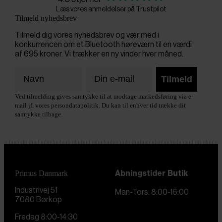
Læs vores anmeldelser på Trustpilot
Tilmeld nyhedsbrev
Tilmeld dig vores nyhedsbrev og vær med i
konkurrencen om et Bluetooth høreværn til en værdi
af 695 kroner. Vi trækker en ny vinder hver måned.
Tilmeld
Ved tilmelding gives samtykke til at modtage markedsføring via e-
mail jf. vores persondatapolitik. Du kan til enhver tid trække dit
samtykke tilbage.
Primus Danmark
Åbningstider
Butik
Industrivej 51
Man-Tors. 8:00-16:00
7080 Børkop
Fredag 8:00-14:30