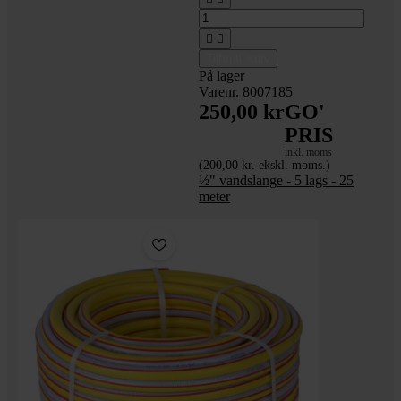


Tilføj til kurv
På lager
Varenr. 8007185
250,00 kr
GO'
PRIS
inkl. moms
(200,00 kr. ekskl. moms.)
½" vandslange - 5 lags - 25
meter