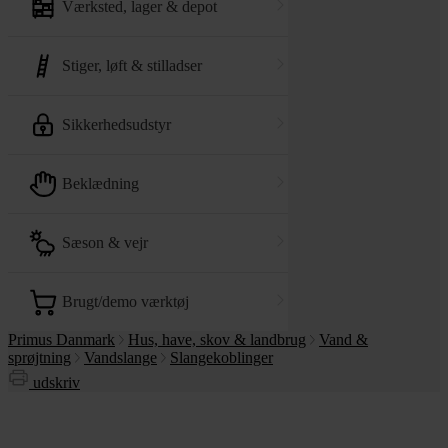
værksted, lager & depot
stiger, løft & stilladser
sikkerhedsudstyr
beklædning
sæson & vejr
brugt/demo værktøj
Primus Danmark
Hus, have, skov & landbrug
Vand &
sprøjtning
Vandslange
Slangekoblinger
udskriv