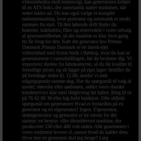
virksomheden mod strømsvigt, kan generatoren kobles
til en ATS boks, der automatisk starter maskinen, når
nettet falder ud. Du kan også vælge et komplet
nødstrømsanlæg, hvor generator og automatik er tænkt
sammen fra start. Til den løbende drift finder du
batterier, ladekabler, filtre og reservedele i vores udvalg
af generatortilbehør, så din maskine er klar, hver gang
du får brug for den. Køb din generator hos Primus
Danmark Primus Danmark er en dansk-ejet
virksomhed med fysisk butik i Børkop, hvor du kan se
generatorerne i vareudstillingen, før du beslutter dig. Vi
importerer direkte fra fabrikanterne, så du får kvalitet til
fornuftige priser, og alt ligger på eget lager: bestiller du
på hverdage inden kl. 12.00, sender vi som
udgangspunkt samme dag. Har du spørgsmål til valg af
model, størrelse eller nødstrøm, sidder vores danske
kundeservice klar med rådgivning før købet. Ring til os
på 76 62 00 36 eller kig forbi butikken. Ofte stillede
spørgsmål om generatorer Hvad er forskellen på en
generator og en elgenerator? Ingen. Elgenerator,
strømgenerator og generator er tre navne for det
samme: en benzin- eller dieseldreven maskine, der
producerer 230 eller 400 volt strøm. Alle generatorer i
vores sortiment leverer el, uanset hvad du kalder dem.
Hvor stor en generator skal jeg bruge? Læg