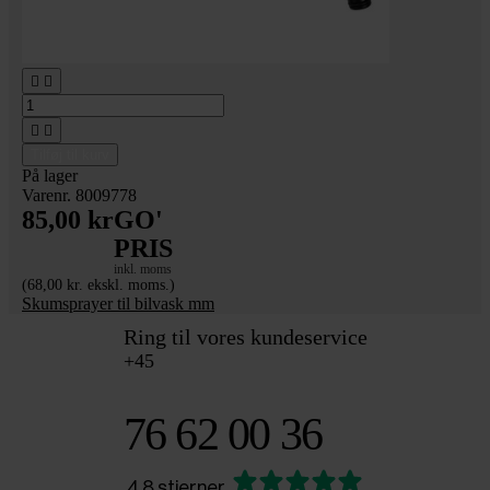




Tilføj til kurv
På lager
Varenr. 8009778
85,00 kr
GO'
PRIS
inkl. moms
(68,00 kr. ekskl. moms.)
Skumsprayer til bilvask mm
Ring til vores kundeservice
+45
76 62 00 36
4.8 stjerner