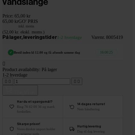
vandslange
Price:
65,00 kr
65,00 kr
GO' PRIS
inkl. moms
(52,00 kr. ekskl. moms.)
Varenr. 8005419
På lager, leveringstid er
1-2 hverdage
16:00:24
✓
Bestil inden kl 12.00 og få afsendt samme dag

Product availability:
På lager
1-2 hverdage




Tilføj til kurv
Har du et spørgsmål?
14 dages returret
Ring 76 62 00 36 og mærk
Nem håndtering
forskellen.
Skarpe priser!
Hurtig levering
Vores direkte import holder
Dag til dag levering
vi priserne nede.