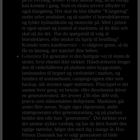
kan komme i gang. Som en ekstra service tilbyder vi
også klargøring. Her skal du blot tilkøbe ”Klargøring”
under selve produktet, og så samler vi brændekløveren
og fylder hydraulikolie og motorolie på. Med i prisen
er også opstart og kontrol af maskinen, så du ikke selv
skal stå for det. Har du spørgsmål til valg af
brændekløver, eller ønsker du hjælp til bestilling?
Kontakt vores kundeservice – vi rådgiver gerne, så du
får en løsning, der matcher dine behov.
Generator
En generator er den hurtigste vej til strøm de
steder, hvor elnettet ikke rækker. Håndværkeren bruger
den til vinkelsliberen på pladsen uden byggestrøm,
landmanden til hegnet og værkstedet i marken, og
familien til sommerhuset, campingvognen eller som
backup, når stormen tager strømmen. Princippet er det
samme hver gang: en benzin- eller dieselmotor driver
en generatorenhed, der leverer 230 eller 400 volt,
præcis som stikkontakten derhjemme. Maskinen går
under flere navne. Nogle siger elgenerator, andre
strømgenerator eller generatoranlæg, og på pladsen
hedder den ofte bare "generatoren". Det dækker over
det samme stykke værktøj, og har du først fundet den
rigtige størrelse, følger den med dig i mange år. Hos
Primus Danmark har vi solgt generatorer til både