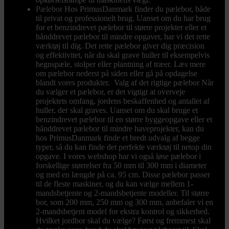
Pælebor
Hos PrimusDanmark finder du pælebor, både
til privat og professionelt brug. Uanset om du har brug
for et benzindrevet pælebor til større projekter eller et
hånddrevet pælebor til mindre opgaver, har vi det rette
værktøj til dig. Det rette pælebor giver dig præcision
og effektivitet, når du skal grave huller til eksempelvis
hegnspæle, stolper eller plantning af træer. Læs mere
om pælebor nederst på siden eller gå på opdagelse
blandt vores produkter. Valg af det rigtige pælebor Når
du vælger et pælebor, er det vigtigt at overveje
projektets omfang, jordens beskaffenhed og antallet af
huller, der skal graves. Uanset om du skal bruge et
benzindrevet pælebor til en større byggeopgave eller et
hånddrevet pælebor til mindre haveprojekter, kan du
hos PrimusDanmark finde et bredt udvalg af begge
typer, så du kan finde det perfekte værktøj til netop din
opgave. I vores webshop har vi også løse pælebor i
forskellige størrelser fra 50 mm til 300 mm i diameter
og med en længde på ca. 95 cm. Disse pælebor passer
til de fleste maskiner, og du kan vælge mellem 1-
mandsbetjente og 2-mandsbetjente modeller. Til større
bor, som 200 mm, 250 mm og 300 mm, anbefaler vi en
2-mandsbetjent model for ekstra kontrol og sikkerhed.
Hvilket jordbor skal du vælge? Først og fremmest skal