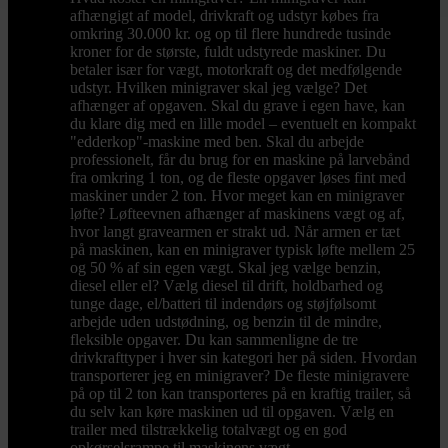
afhængigt af model, drivkraft og udstyr købes fra
omkring 30.000 kr. og op til flere hundrede tusinde
kroner for de største, fuldt udstyrede maskiner. Du
betaler især for vægt, motorkraft og det medfølgende
udstyr. Hvilken minigraver skal jeg vælge? Det
afhænger af opgaven. Skal du grave i egen have, kan
du klare dig med en lille model – eventuelt en kompakt
"edderkop"-maskine med ben. Skal du arbejde
professionelt, får du brug for en maskine på larvebånd
fra omkring 1 ton, og de fleste opgaver løses fint med
maskiner under 2 ton. Hvor meget kan en minigraver
løfte? Løfteevnen afhænger af maskinens vægt og af,
hvor langt gravearmen er strakt ud. Når armen er tæt
på maskinen, kan en minigraver typisk løfte mellem 25
og 50 % af sin egen vægt. Skal jeg vælge benzin,
diesel eller el? Vælg diesel til drift, holdbarhed og
tunge dage, el/batteri til indendørs og støjfølsomt
arbejde uden udstødning, og benzin til de mindre,
fleksible opgaver. Du kan sammenligne de tre
drivkrafttyper i hver sin kategori her på siden. Hvordan
transporterer jeg en minigraver? De fleste minigravere
på op til 2 ton kan transporteres på en kraftig trailer, så
du selv kan køre maskinen ud til opgaven. Vælg en
trailer med tilstrækkelig totalvægt og en god
opkørselsrampe til maskinens vægt.