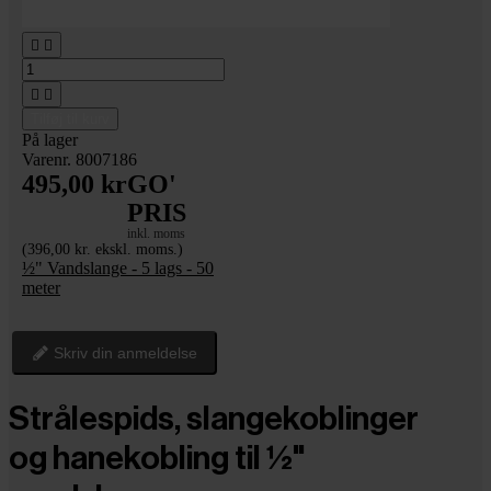




Tilføj til kurv
På lager
Varenr. 8007186
495,00 kr
GO'
PRIS
inkl. moms
(396,00 kr. ekskl. moms.)
½" Vandslange - 5 lags - 50
meter
Skriv din anmeldelse
Strålespids, slangekoblinger
og hanekobling til ½"