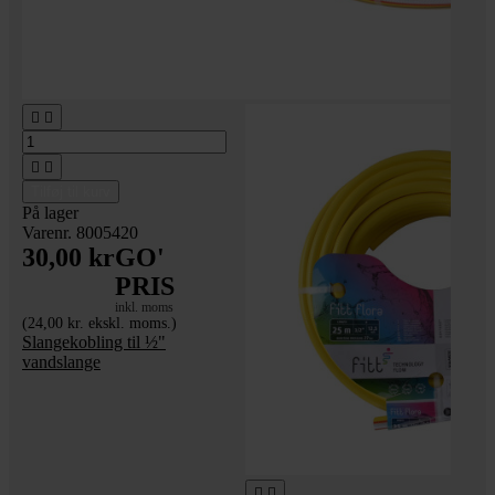




Tilføj til kurv
På lager
Varenr. 8005420
30,00 kr
GO'
PRIS
inkl. moms
(24,00 kr. ekskl. moms.)
Slangekobling til ½"
vandslange

