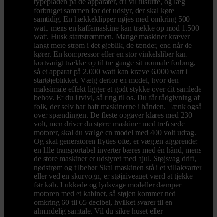
typepladen på de apparater, du vil tilslutte, og læg
forbruget sammen for det udstyr, der skal køre
samtidig. En hækkeklipper nøjes med omkring 500
watt, mens en kaffemaskine kan trække op mod 1.500
watt. Husk startstrømmen. Mange maskiner kræver
langt mere strøm i det øjeblik, de tænder, end når de
kører. En kompressor eller en stor vinkelsliber kan
kortvarigt trække op til tre gange sit normale forbrug,
så et apparat på 2.000 watt kan kræve 6.000 watt i
startøjeblikket. Vælg derfor en model, hvor den
maksimale effekt ligger et godt stykke over dit samlede
behov. Er du i tvivl, så ring til os. Du får rådgivning af
folk, der selv har haft maskinerne i hånden. Tænk også
over spændingen. De fleste opgaver klares med 230
volt, men driver du større maskiner med trefasede
motorer, skal du vælge en model med 400 volt udtag.
Og skal generatoren flyttes ofte, er vægten afgørende:
en lille transportabel inverter bæres med én hånd, mens
de store maskiner er udstyret med hjul. Støjsvag drift,
nødstrøm og tilbehør Skal maskinen stå i et villakvarter
eller ved en skurvogn, er støjniveauet værd at tjekke
før køb. Lukkede og lydsvage modeller dæmper
motoren med et kabinet, så støjen kommer ned
omkring 60 til 65 decibel, hvilket svarer til en
almindelig samtale. Vil du sikre huset eller