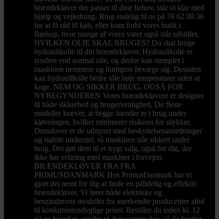
brændekløver der passer til dine behov, står vi klar med
hjælp og vejledning. Ring endelig til os på 76 62 00 36
for at få råd til køb, eller kom forbi vores butik i
Børkop, hvor mange af vores varer også står udstillet.
HVILKEN OLIE SKAL BRUGES? Du skal bruge
hydraulikolie til din brændekløver. Hydraulikolie er
tyndere end normal olie, og derfor kan stemplet i
maskinen nemmere og hurtigere bevæge sig. Desuden
kan hydraulikolie bedre tåle høje temperaturer uden at
koge. NEM OG SIKKER BRUG, OGSÅ FOR
NYBEGYNDEREN Vores brændekløvere er designet
til både sikkerhed og brugervenlighed. De fleste
modeller kræver, at begge hænder er i brug under
kløvningen, hvilket minimerer risikoen for ulykker.
Derudover er de udstyret med beskyttelsesanordninger
og stabile understel, så maskinen står sikkert under
brug. Det gør dem til et trygt valg, også for dig, der
ikke har erfaring med maskiner i forvejen.
BRÆNDEKLØVER FRA FRA
PRIMUSDANMARK Hos PrimusDanmark har vi
gjort det nemt for dig at finde en pålidelig og effektiv
brændekløver. Vi fører både elektriske og
benzindrevne modeller fra anerkendte producenter altid
til konkurrencedygtige priser. Bestiller du inden kl. 12
på en hverdag, sender vi den samme dag, så du hurtigt