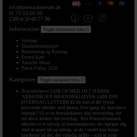
info@primusdanmark.dk
tlf. 76 62 00 36
CVR nr. 31 49 77 36
Information
Toggle information links

Sitemap
Handelsbetingelser
Returnering og Bytning
Fortyd Køb
Aktuelle tilbud
Black Friday 2026
Kategorier
Toggle kategorier links

Brændekløver
GØR OP MED DET HÅRDE
ARBEJDE: EN BRÆNDEKLØVER GØR DIN
HVERDAG LETTERE Er du træt af det fysisk
krævende arbejde med øksen, hver gang du skal kløve
brænde? Så er en brændekløver den investering, der
for alvor ændrer din hverdag. Hos PrimusDanmark
tilbyder vi et udvalg af brændekløvere, der hjælper dig
med at spare tid og energi, så du i stedet kan bruge
kræfterne på det, der virkelig tæller – som at nyde