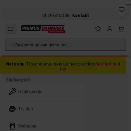
Skip to main content
tlf. 76 62 00 36
Kontakt
Søg varer og kategorier her ...
Netop nu
: Tilbud på udvalgte maskiner og værktøj
Se alle tilbud
her
Alle kategorier
håndværktøj
trykluft
svejsning