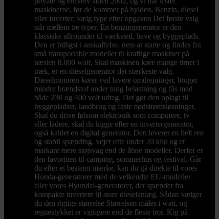
private og erhverv siden 2002, og vi har testet
maskinerne, før de kommer på hylden. Benzin, diesel
eller inverter: vælg type efter opgaven Det første valg
står mellem tre typer. En benzingenerator er den
klassiske allrounder til værksted, have og byggeplads.
Den er billigst i anskaffelse, nem at starte og findes fra
små transportable modeller til kraftige maskiner på
næsten 8.000 watt. Skal maskinen køre mange timer i
træk, er en dieselgenerator det stærkeste valg.
Dieselmotoren kører ved lavere omdrejninger, bruger
mindre brændstof under tung belastning og fås med
både 230 og 400 volt udtag. Det gør den oplagt til
byggepladser, landbrug og faste nødstrømsløsninger.
Skal du drive følsom elektronik som computere, tv
eller ladere, skal du kigge efter en invertergenerator,
også kaldet en digital generator. Den leverer en helt ren
og stabil spænding, vejer ofte under 20 kilo og er
markant mere støjsvag end de åbne modeller. Derfor er
den favoritten til camping, sommerhus og festival. Går
du efter et bestemt mærke, kan du gå direkte til vores
Honda-generatorer med de velkendte EU-modeller
eller vores Hyundai-generatorer, der spænder fra
kompakte invertere til store dieselanlæg. Sådan vælger
du den rigtige størrelse Størrelsen måles i watt, og
regnestykket er vigtigere end de fleste tror. Kig på