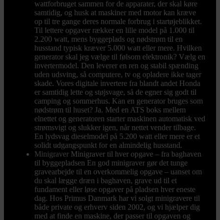
wattforbruget sammen for de apparater, der skal køre
samtidig, og husk at maskiner med motor kan kræve
op til tre gange deres normale forbrug i startøjeblikket.
Til lettere opgaver rækker en lille model på 1.000 til
2.200 watt, mens byggeplads og nødstrøm til en
husstand typisk kræver 5.000 watt eller mere. Hvilken
generator skal jeg vælge til følsom elektronik? Vælg en
invertermodel. Den leverer en ren og stabil spænding
uden udsving, så computere, tv og opladere ikke tager
skade. Vores digitale invertere fra blandt andet Honda
er samtidig lette og støjsvage, så de egner sig godt til
camping og sommerhus. Kan en generator bruges som
nødstrøm til huset? Ja. Med en ATS boks mellem
elnettet og generatoren starter maskinen automatisk ved
strømsvigt og slukker igen, når nettet vender tilbage.
En lydsvag dieselmodel på 5.200 watt eller mere er et
solidt udgangspunkt for en almindelig husstand.
Minigraver
Minigraver til hver opgave – fra baghaven
til byggepladsen En god minigraver gør det tunge
gravearbejde til en overkommelig opgave – uanset om
du skal lægge dræn i baghaven, grave ud til et
fundament eller løse opgaver på pladsen hver eneste
dag. Hos Primus Danmark har vi solgt minigravere til
både private og erhverv siden 2002, og vi hjælper dig
med at finde en maskine, der passer til opgaven og