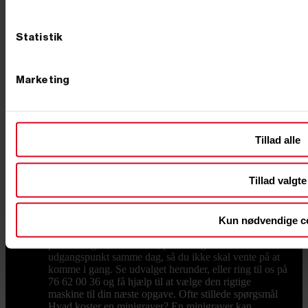
maskinen ud til arbejdet. Holder du maskinen kørende
i mange år, sker det også, at noget skal skiftes –
sliddele og reservedele og larvebånd finder du hos os,
Statistik
så du hurtigt er i gang igen i stedet for at vente. Hvad
koster en minigraver? Prisen afhænger af størrelse,
drivkraft og udstyr. Mindre modeller fås til en
Marketing
overkommelig pris, mens de store, fuldt udstyrede
maskiner ligger højere – som tommelfingerregel betaler
du for vægt, motorkraft og det udstyr, der følger med.
Vil du have mest maskine for pengene, så kig på, hvad
der reelt er inkluderet: en model med skovle og
Tillad alle
hurtigskift fra start er ofte billigere end at købe det hele
løst bagefter. Er du i tvivl, så ring – vi sammensætter
gerne en pakke, der rammer både opgaven og
Tillad valgte
budgettet. Køb din minigraver hos Primus Danmark Vi
ved, at en minigraver er en stor beslutning, og derfor
står vi klar med rådgivning, før du køber. Vi har eget
lager og butik i Børkop, hvor du kan se maskinerne og
Kun nødvendige c
det store udvalg af udstyr med egne øjne. Bestiller du
på hverdage før kl. 12.00, pakker og sender vi som
udgangspunkt samme dag, så du ikke skal vente på at
komme i gang. Se udvalget herunder, eller ring til os på
76 62 00 36 og få hjælp til at vælge den rigtige
maskine til din næste opgave. Ofte stillede spørgsmål
Hvad koster en minigraver? En minigraver kan