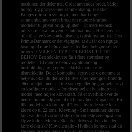
maskiner, der deler træ. Ordet anvendes bredt, både i
hobby- og professionel sammenhæng. Flækker –
Bruges ofte som synonym, men har i nogle
sammenhænge været brugt om mindre kraftige
modeller til privat brug. Splitter – Et mere teknisk
udtryk, der især anvendes internationalt. Her henvises
ofte til selve kløvemekanismen, typisk hydraulisk. Hos
PrimusDanmark er det vigtigste, at du får den rigtige
løsning til dine behov, uanset hvilken betegnelse der
bruges. HVILKEN TYPE ER BEDST TIL DIT
BEHOV Brændekløvere fås i flere størrelser og
modeller. Til mindre behov og almindelig
husholdningsbrug er en elektrisk model ofte
tilstrækkelig. De er kompakte, støjsvage og nemme at
betjene. Skal du derimod kløve store mængder brænde
eller arbejde med sejt træ som eg eller bøg, anbefaler vi
en kraftigere model – for eksempel en benzindrevet
model med højere kløvekraft. Få et overblik over de
bedste brændekløvere til dit behov her: Kapacitet - En
lille model kan klare op til 7 tons, hvor de store kan
kløve op til 22 tons. Kløvning - Små maskiner kløver
kun vandret, hvorimod større brændekløvere også kan
kløve lodret. Motor - Skal den drives af benzin eller
køre elektrisk? Kløvelængde - Hvilken længde skal dit
kløvede brænde have? Er du i tvivl om, hvilken