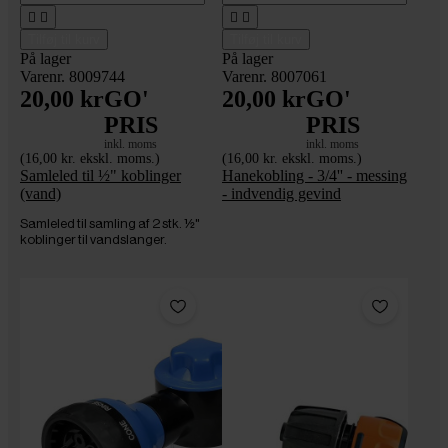




Tilføj til kurv
Tilføj til kurv
På lager
På lager
Varenr. 8009744
Varenr. 8007061
20,00 kr
GO'
20,00 kr
GO'
PRIS
PRIS
inkl. moms
inkl. moms
(16,00 kr. ekskl. moms.)
(16,00 kr. ekskl. moms.)
Samleled til ½" koblinger
Hanekobling - 3/4'' - messing
(vand)
- indvendig gevind
Samleled til samling af 2 stk. ½"
koblinger til vandslanger.