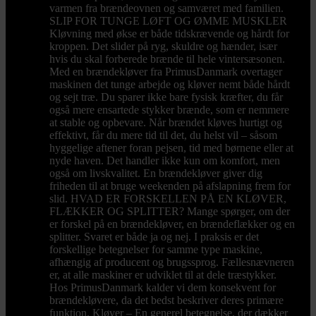
varmen fra brændeovnen og samværet med familien.
SLIP FOR TUNGE LØFT OG ØMME MUSKLER
Kløvning med økse er både tidskrævende og hårdt for
kroppen. Det slider på ryg, skuldre og hænder, især
hvis du skal forberede brænde til hele vintersæsonen.
Med en brændekløver fra PrimusDanmark overtager
maskinen det tunge arbejde og kløver nemt både hårdt
og sejt træ. Du sparer ikke bare fysisk kræfter, du får
også mere ensartede stykker brænde, som er nemmere
at stable og opbevare. Når brændet kløves hurtigt og
effektivt, får du mere tid til det, du helst vil – såsom
hyggelige aftener foran pejsen, tid med børnene eller at
nyde haven. Det handler ikke kun om komfort, men
også om livskvalitet. En brændekløver giver dig
friheden til at bruge weekenden på afslapning frem for
slid. HVAD ER FORSKELLEN PÅ EN KLØVER,
FLÆKKER OG SPLITTER? Mange spørger, om der
er forskel på en brændekløver, en brændeflækker og en
splitter. Svaret er både ja og nej. I praksis er det
forskellige betegnelser for samme type maskine,
afhængig af producent og brugssprog. Fællesnævneren
er, at alle maskiner er udviklet til at dele træstykker.
Hos PrimusDanmark kalder vi dem konsekvent for
brændekløvere, da det bedst beskriver deres primære
funktion. Kløver – En generel betegnelse, der dækker