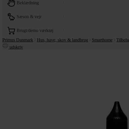
beklædning
sæson & vejr
brugt/demo værktøj
Primus Danmark
Hus, have, skov & landbrug
Smarthome
Tilbeh
udskriv