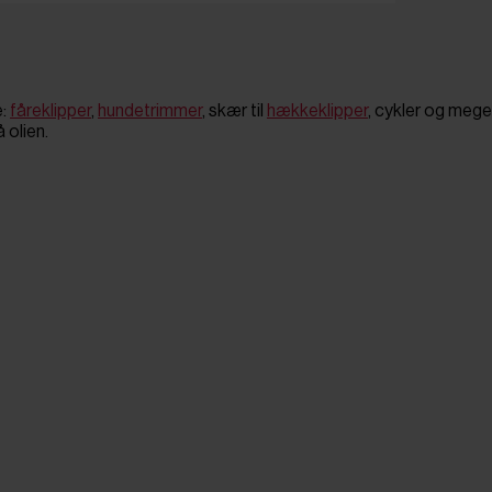
e:
fåreklipper
,
hundetrimmer
, skær til
hækkeklipper
, cykler og meget
 olien.