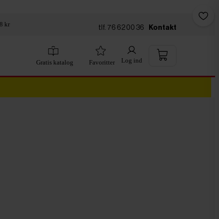
8 kr
tlf. 76 62 00 36
Kontakt
Log ind
Gratis katalog
Favoritter