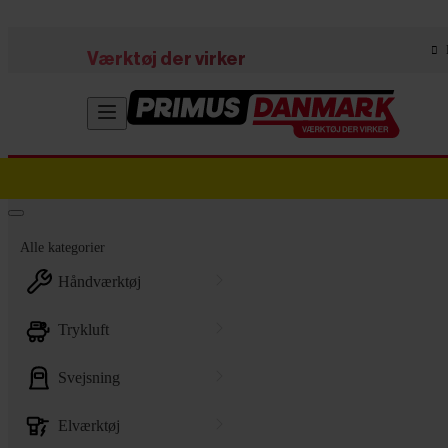
Skip to main content
Værktøj der virker
Alle kategorier
håndværktøj
trykluft
svejsning
elværktøj