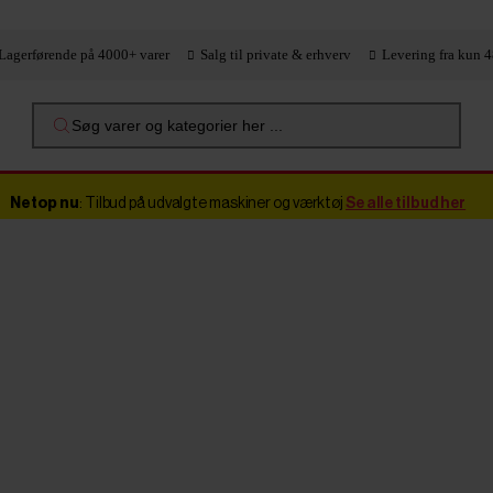
Lagerførende på 4000+ varer
Salg til private & erhverv
Levering fra kun 4
Søg varer og kategorier her ...
Netop nu
: Tilbud på udvalgte maskiner og værktøj
Se alle tilbud her