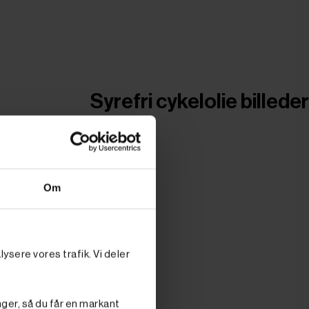
Syrefri cykelolie billeder
Om
ysere vores trafik. Vi deler
nger, så du får en markant