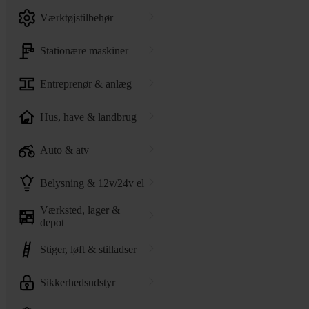
værktøjstilbehør
stationære maskiner
entreprenør & anlæg
hus, have & landbrug
auto & atv
belysning & 12v/24v el
værksted, lager &
depot
stiger, løft & stilladser
sikkerhedsudstyr