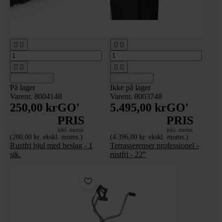








Tilføj til kurv
Tilføj til kurv
På lager
Ikke på lager
Varenr. 8004148
Varenr. 8003748
250,00 kr
GO'
5.495,00 kr
GO'
PRIS
PRIS
inkl. moms
inkl. moms
(200,00 kr. ekskl. moms.)
(4.396,00 kr. ekskl. moms.)
Rustfri hjul med beslag - 1
Terrasserenser professionel -
stk.
rustfri - 22"