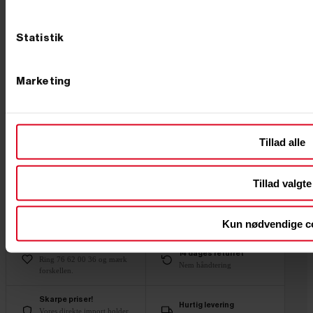
Terrasserenser/terrassevasker
Statistik
Price:
3.620,00 kr
3.620,00 kr
GO' PRIS
inkl. moms
Marketing
(2.896,00 kr. ekskl. moms.)
Varenr. 8003362
På lager, leveringstid er
1-2 hverdage
✓
Bestil nu, og få afsendt mandag kl 12
Tillad alle

Product availability:
Sidste elementer på lager
Tillad valgte
1-2 hverdage




Kun nødvendige c
Tilføj til kurv
Har du et spørgsmål?
14 dages returret
Ring 76 62 00 36 og mærk
Nem håndtering
forskellen.
Skarpe priser!
Hurtig levering
Vores direkte import holder