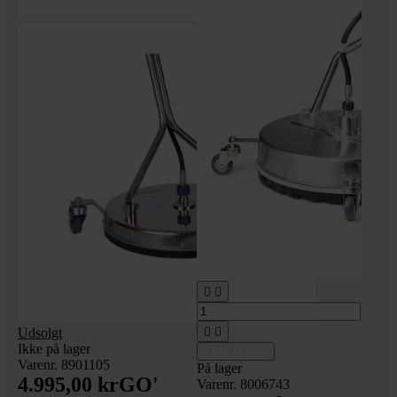


Udsolgt


Ikke på lager
Tilføj til kurv
Varenr. 8901105
På lager
4.995,00 kr
GO'
Varenr. 8006743