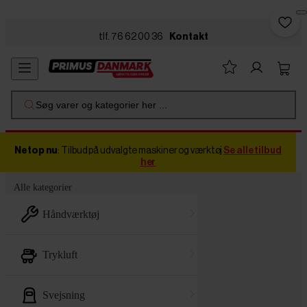
Skip to main content
tlf. 76 62 00 36
Kontakt
Søg varer og kategorier her ...
Netop nu
: Tilbud på udvalgte maskiner og værktøj
Se alle tilbud
her
Alle kategorier
håndværktøj
trykluft
svejsning