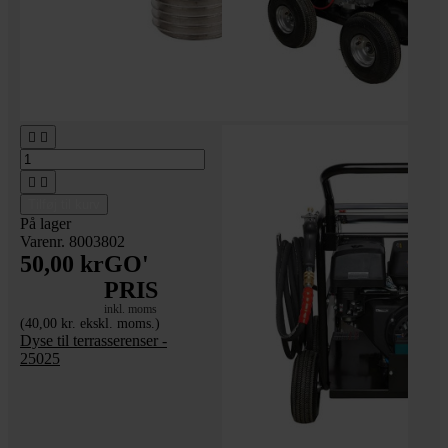




Tilføj til kurv
På lager
Varenr. 8003802
50,00 kr
GO'
PRIS
inkl. moms
(40,00 kr. ekskl. moms.)
Dyse til terrasserenser -
25025