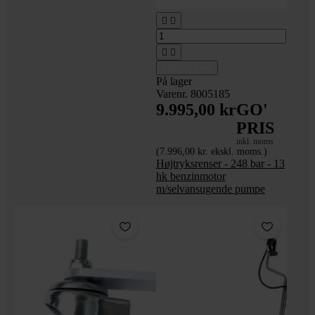




Tilføj til kurv
På lager
Varenr. 8005185
9.995,00 kr
GO'
PRIS
inkl. moms
(7.996,00 kr. ekskl. moms.)
Højtryksrenser - 248 bar - 13
hk benzinmotor
m/selvansugende pumpe