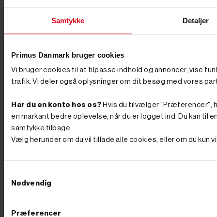
Samtykke
Detaljer
Primus Danmark bruger cookies


Vi bruger cookies til at tilpasse indhold og annoncer, vise fu
trafik. Vi deler også oplysninger om dit besøg med vores par


Tilføj til kurv
Har du en konto hos os?
Hvis du tilvælger "Præferencer", hu
På lager
Varenr. 8005971
en markant bedre oplevelse, når du er logget ind. Du kan til en
2.995,00 kr
GO'
samtykke tilbage.
PRIS
Vælg herunder om du vil tillade alle cookies, eller om du kun 
inkl. moms
(2.396,00 kr. ekskl. moms.)
Terrasserenser/terrassevasker
20"
Samtykkevalg
Nødvendig
Skriv din anmeldelse
Præferencer