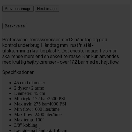
Previous image
Next image
Beskrivelse
Professionel terrasserenser med 2 håndtag og god
kontrol under brug. Håndtag mm i rustfri stål -
afskærmning i kraftig plastik. Det eneste rigtige, hvis man
skal rense mere end en enkelt terrasse. Kan kun anvendes
med kraftig højtryksrenser - over 172 bar med et højt flow.
Specifikationer:
45 cm i diameter
2 dyser / 2 arme
Diameter: 45 cm
Min tryk: 172 bar/2500 PSI
Max tryk: 275 bar/4000 PSI
Min flow: 600 liter/time
Max flow: 2400 liter/time
Max temp. 100°
3/8" kobling
Længde på håndtag: 150 cm