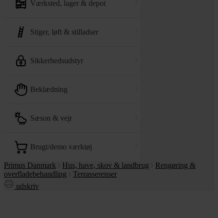
værksted, lager & depot
stiger, løft & stilladser
sikkerhedsudstyr
beklædning
sæson & vejr
brugt/demo værktøj
Primus Danmark
Hus, have, skov & landbrug
Rengøring &
overfladebehandling
Terrasserenser
udskriv