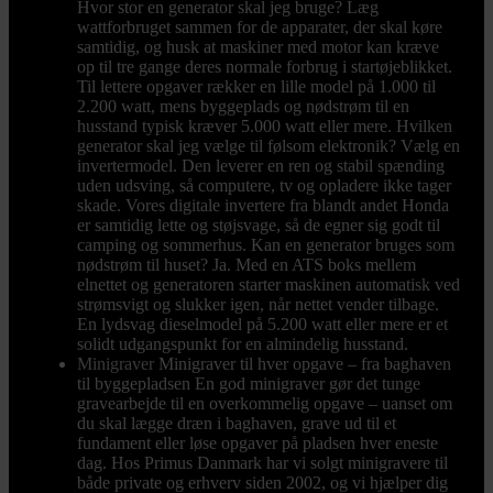
Hvor stor en generator skal jeg bruge? Læg
wattforbruget sammen for de apparater, der skal køre
samtidig, og husk at maskiner med motor kan kræve
op til tre gange deres normale forbrug i startøjeblikket.
Til lettere opgaver rækker en lille model på 1.000 til
2.200 watt, mens byggeplads og nødstrøm til en
husstand typisk kræver 5.000 watt eller mere. Hvilken
generator skal jeg vælge til følsom elektronik? Vælg en
invertermodel. Den leverer en ren og stabil spænding
uden udsving, så computere, tv og opladere ikke tager
skade. Vores digitale invertere fra blandt andet Honda
er samtidig lette og støjsvage, så de egner sig godt til
camping og sommerhus. Kan en generator bruges som
nødstrøm til huset? Ja. Med en ATS boks mellem
elnettet og generatoren starter maskinen automatisk ved
strømsvigt og slukker igen, når nettet vender tilbage.
En lydsvag dieselmodel på 5.200 watt eller mere er et
solidt udgangspunkt for en almindelig husstand.
Minigraver
Minigraver til hver opgave – fra baghaven
til byggepladsen En god minigraver gør det tunge
gravearbejde til en overkommelig opgave – uanset om
du skal lægge dræn i baghaven, grave ud til et
fundament eller løse opgaver på pladsen hver eneste
dag. Hos Primus Danmark har vi solgt minigravere til
både private og erhverv siden 2002, og vi hjælper dig