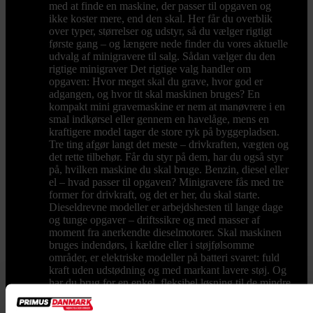
med at finde en maskine, der passer til opgaven og
ikke koster mere, end den skal. Her får du overblik
over typer, størrelser og udstyr, så du vælger rigtigt
første gang – og længere nede finder du vores aktuelle
udvalg af minigravere til salg. Sådan vælger du den
rigtige minigraver Det rigtige valg handler om
opgaven: Hvor meget skal du grave, hvor god er
adgangen, og hvor tit skal maskinen bruges? En
kompakt mini gravemaskine er nem at manøvrere i en
smal indkørsel eller gennem en havelåge, mens en
kraftigere model tager de store ryk på byggepladsen.
Tre ting afgør langt det meste – drivkraften, vægten og
det rette tilbehør. Får du styr på dem, har du også styr
på, hvilken maskine du skal bruge. Benzin, diesel eller
el – hvad passer til opgaven? Minigravere fås med tre
former for drivkraft, og det er her, du skal starte.
Dieseldrevne modeller er arbejdshesten til lange dage
og tunge opgaver – driftssikre og med masser af
moment fra anerkendte dieselmotorer. Skal maskinen
bruges indendørs, i kældre eller i støjfølsomme
områder, er elektriske modeller på batteri svaret: fuld
kraft uden udstødning og med markant lavere støj. Og
har du brug for en enkel, fleksibel løsning til de mindre
opgaver, finder du også benzindrevne modeller. Kort
sagt: vælg diesel til drift og holdbarhed, el til indendørs