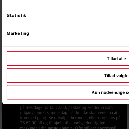
transport en god investering, så du selv kan køre
maskinen ud til arbejdet. Holder du maskinen kørende
i mange år, sker det også, at noget skal skiftes –
Statistik
sliddele og reservedele og larvebånd finder du hos os,
så du hurtigt er i gang igen i stedet for at vente. Hvad
koster en minigraver? Prisen afhænger af størrelse,
Marketing
drivkraft og udstyr. Mindre modeller fås til en
overkommelig pris, mens de store, fuldt udstyrede
maskiner ligger højere – som tommelfingerregel betaler
du for vægt, motorkraft og det udstyr, der følger med.
Vil du have mest maskine for pengene, så kig på, hvad
Tillad alle
der reelt er inkluderet: en model med skovle og
hurtigskift fra start er ofte billigere end at købe det hele
løst bagefter. Er du i tvivl, så ring – vi sammensætter
Tillad valgte
gerne en pakke, der rammer både opgaven og
budgettet. Køb din minigraver hos Primus Danmark Vi
ved, at en minigraver er en stor beslutning, og derfor
står vi klar med rådgivning, før du køber. Vi har eget
Kun nødvendige c
lager og butik i Børkop, hvor du kan se maskinerne og
det store udvalg af udstyr med egne øjne. Bestiller du
på hverdage før kl. 12.00, pakker og sender vi som
udgangspunkt samme dag, så du ikke skal vente på at
komme i gang. Se udvalget herunder, eller ring til os på
76 62 00 36 og få hjælp til at vælge den rigtige
maskine til din næste opgave. Ofte stillede spørgsmål