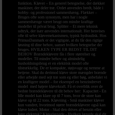
funktion. Kløver – En generel betegnelse, der dækker
maskiner, der deler træ. Ordet anvendes bredt, både i
hobby- og professionel sammenhæng. Flækker –
Bruges ofte som synonym, men har i nogle
sammenhænge været brugt om mindre kraftige
modeller til privat brug. Splitter – Et mere teknisk
udtryk, der især anvendes internationalt. Her henvises
ofte til selve kløvemekanismen, typisk hydraulisk. Hos
PrimusDanmark er det vigtigste, at du får den rigtige
løsning til dine behov, uanset hvilken betegnelse der
bruges. HVILKEN TYPE ER BEDST TIL DIT
BEHOV Brændekløvere fås i flere størrelser og
modeller. Til mindre behov og almindelig
husholdningsbrug er en elektrisk model ofte
tilstrækkelig. De er kompakte, støjsvage og nemme at
betjene. Skal du derimod kløve store mængder brænde
eller arbejde med sejt træ som eg eller bøg, anbefaler vi
en kraftigere model – for eksempel en benzindrevet
model med højere kløvekraft. Få et overblik over de
bedste brændekløvere til dit behov her: Kapacitet - En
lille model kan klare op til 7 tons, hvor de store kan
kløve op til 22 tons. Kløvning - Små maskiner kløver
kun vandret, hvorimod større brændekløvere også kan
kløve lodret. Motor - Skal den drives af benzin eller
køre elektrisk? Kløvelængde - Hvilken længde skal dit