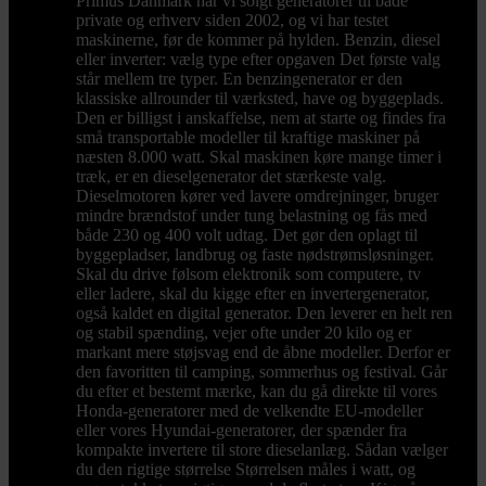
Primus Danmark har vi solgt generatorer til både
private og erhverv siden 2002, og vi har testet
maskinerne, før de kommer på hylden. Benzin, diesel
eller inverter: vælg type efter opgaven Det første valg
står mellem tre typer. En benzingenerator er den
klassiske allrounder til værksted, have og byggeplads.
Den er billigst i anskaffelse, nem at starte og findes fra
små transportable modeller til kraftige maskiner på
næsten 8.000 watt. Skal maskinen køre mange timer i
træk, er en dieselgenerator det stærkeste valg.
Dieselmotoren kører ved lavere omdrejninger, bruger
mindre brændstof under tung belastning og fås med
både 230 og 400 volt udtag. Det gør den oplagt til
byggepladser, landbrug og faste nødstrømsløsninger.
Skal du drive følsom elektronik som computere, tv
eller ladere, skal du kigge efter en invertergenerator,
også kaldet en digital generator. Den leverer en helt ren
og stabil spænding, vejer ofte under 20 kilo og er
markant mere støjsvag end de åbne modeller. Derfor er
den favoritten til camping, sommerhus og festival. Går
du efter et bestemt mærke, kan du gå direkte til vores
Honda-generatorer med de velkendte EU-modeller
eller vores Hyundai-generatorer, der spænder fra
kompakte invertere til store dieselanlæg. Sådan vælger
du den rigtige størrelse Størrelsen måles i watt, og