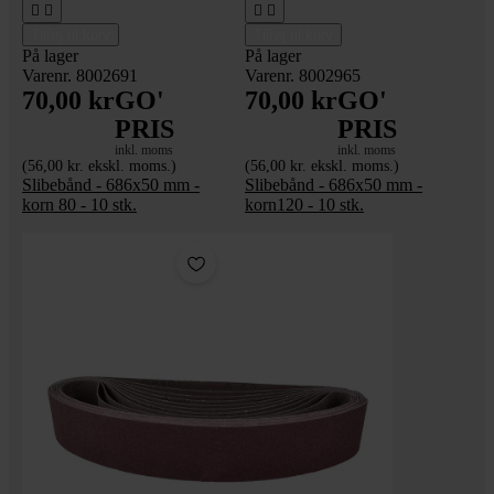




Tilføj til kurv
Tilføj til kurv
På lager
På lager
Varenr. 8002691
Varenr. 8002965
70,00 kr
GO'
70,00 kr
GO'
PRIS
PRIS
inkl. moms
inkl. moms
(56,00 kr. ekskl. moms.)
(56,00 kr. ekskl. moms.)
Slibebånd - 686x50 mm -
Slibebånd - 686x50 mm -
korn 80 - 10 stk.
korn120 - 10 stk.