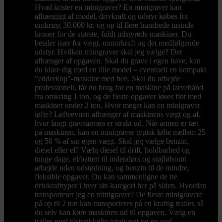
Hvad koster en minigraver? En minigraver kan
afhængigt af model, drivkraft og udstyr købes fra
omkring 30.000 kr. og op til flere hundrede tusinde
kroner for de største, fuldt udstyrede maskiner. Du
betaler især for vægt, motorkraft og det medfølgende
udstyr. Hvilken minigraver skal jeg vælge? Det
afhænger af opgaven. Skal du grave i egen have, kan
du klare dig med en lille model – eventuelt en kompakt
"edderkop"-maskine med ben. Skal du arbejde
professionelt, får du brug for en maskine på larvebånd
fra omkring 1 ton, og de fleste opgaver løses fint med
maskiner under 2 ton. Hvor meget kan en minigraver
løfte? Løfteevnen afhænger af maskinens vægt og af,
hvor langt gravearmen er strakt ud. Når armen er tæt
på maskinen, kan en minigraver typisk løfte mellem 25
og 50 % af sin egen vægt. Skal jeg vælge benzin,
diesel eller el? Vælg diesel til drift, holdbarhed og
tunge dage, el/batteri til indendørs og støjfølsomt
arbejde uden udstødning, og benzin til de mindre,
fleksible opgaver. Du kan sammenligne de tre
drivkrafttyper i hver sin kategori her på siden. Hvordan
transporterer jeg en minigraver? De fleste minigravere
på op til 2 ton kan transporteres på en kraftig trailer, så
du selv kan køre maskinen ud til opgaven. Vælg en
trailer med tilstrækkelig totalvægt og en god