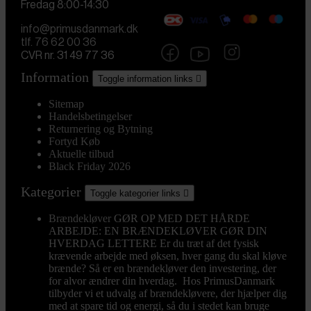
Fredag 8:00-14:30
info@primusdanmark.dk
tlf. 76 62 00 36
CVR nr. 31 49 77 36
Information
Toggle information links

Sitemap
Handelsbetingelser
Returnering og Bytning
Fortyd Køb
Aktuelle tilbud
Black Friday 2026
Kategorier
Toggle kategorier links

Brændekløver
GØR OP MED DET HÅRDE
ARBEJDE: EN BRÆNDEKLØVER GØR DIN
HVERDAG LETTERE Er du træt af det fysisk
krævende arbejde med øksen, hver gang du skal kløve
brænde? Så er en brændekløver den investering, der
for alvor ændrer din hverdag. Hos PrimusDanmark
tilbyder vi et udvalg af brændekløvere, der hjælper dig
med at spare tid og energi, så du i stedet kan bruge