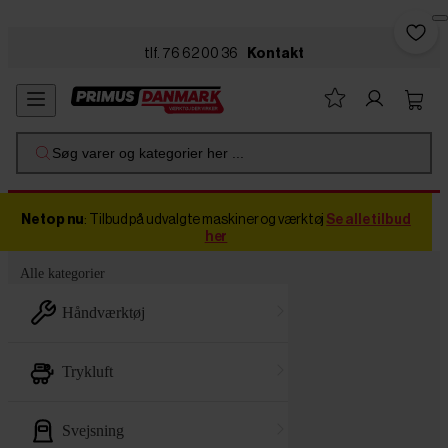
Skip to main content
tlf. 76 62 00 36
Kontakt
Søg varer og kategorier her ...
Netop nu
: Tilbud på udvalgte maskiner og værktøj
Se alle tilbud
her
Alle kategorier
håndværktøj
trykluft
svejsning