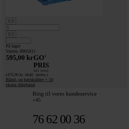




Tilføj til kurv
På lager
Varenr. 8901811
595,00 kr
GO'
PRIS
inkl. moms
(476,00 kr. ekskl. moms.)
Bånd- og bænksliber + 10
ekstra slibebånd
Ring til vores kundeservice
+45
76 62 00 36