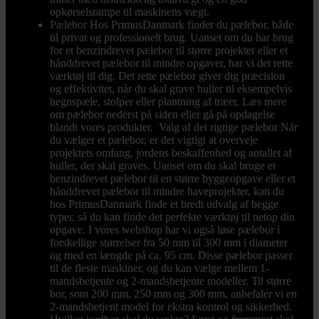
opkørselsrampe til maskinens vægt.
Pælebor
Hos PrimusDanmark finder du pælebor, både
til privat og professionelt brug. Uanset om du har brug
for et benzindrevet pælebor til større projekter eller et
hånddrevet pælebor til mindre opgaver, har vi det rette
værktøj til dig. Det rette pælebor giver dig præcision
og effektivitet, når du skal grave huller til eksempelvis
hegnspæle, stolper eller plantning af træer. Læs mere
om pælebor nederst på siden eller gå på opdagelse
blandt vores produkter. Valg af det rigtige pælebor Når
du vælger et pælebor, er det vigtigt at overveje
projektets omfang, jordens beskaffenhed og antallet af
huller, der skal graves. Uanset om du skal bruge et
benzindrevet pælebor til en større byggeopgave eller et
hånddrevet pælebor til mindre haveprojekter, kan du
hos PrimusDanmark finde et bredt udvalg af begge
typer, så du kan finde det perfekte værktøj til netop din
opgave. I vores webshop har vi også løse pælebor i
forskellige størrelser fra 50 mm til 300 mm i diameter
og med en længde på ca. 95 cm. Disse pælebor passer
til de fleste maskiner, og du kan vælge mellem 1-
mandsbetjente og 2-mandsbetjente modeller. Til større
bor, som 200 mm, 250 mm og 300 mm, anbefaler vi en
2-mandsbetjent model for ekstra kontrol og sikkerhed.