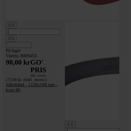




Tilføj til kurv
På lager
Varenr. 8009453
90,00 kr
GO'
PRIS
inkl. moms
(72,00 kr. ekskl. moms.)
Slibebånd - 1220x100 mm -
korn 80

