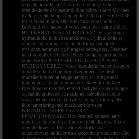
kløvede brænde have? Er du i tvivl om, hvilken
brændekløver der passer til dine behov, står vi klar med
hjælp og vejledning. Ring endelig til os på 76 62 00 36
for at få råd til køb, eller kom forbi vores butik i
Børkop, hvor mange af vores varer også står udstillet.
HVILKEN OLIE SKAL BRUGES? Du skal bruge
hydraulikolie til din brændekløver. Hydraulikolie er
tyndere end normal olie, og derfor kan stemplet i
maskinen nemmere og hurtigere bevæge sig. Desuden
kan hydraulikolie bedre tåle høje temperaturer uden at
koge. NEM OG SIKKER BRUG, OGSÅ FOR
NYBEGYNDEREN Vores brændekløvere er designet
til både sikkerhed og brugervenlighed. De fleste
modeller kræver, at begge hænder er i brug under
kløvningen, hvilket minimerer risikoen for ulykker.
Derudover er de udstyret med beskyttelsesanordninger
og stabile understel, så maskinen står sikkert under
brug. Det gør dem til et trygt valg, også for dig, der
ikke har erfaring med maskiner i forvejen.
BRÆNDEKLØVER FRA FRA
PRIMUSDANMARK Hos PrimusDanmark har vi
gjort det nemt for dig at finde en pålidelig og effektiv
brændekløver. Vi fører både elektriske og
benzindrevne modeller fra anerkendte producenter altid
til konkurrencedygtige priser. Bestiller du inden kl. 12