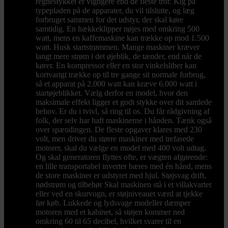
regnestykket er vigtigere end de fleste tror. Kig på
typepladen på de apparater, du vil tilslutte, og læg
forbruget sammen for det udstyr, der skal køre
samtidig. En hækkeklipper nøjes med omkring 500
watt, mens en kaffemaskine kan trække op mod 1.500
watt. Husk startstrømmen. Mange maskiner kræver
langt mere strøm i det øjeblik, de tænder, end når de
kører. En kompressor eller en stor vinkelsliber kan
kortvarigt trække op til tre gange sit normale forbrug,
så et apparat på 2.000 watt kan kræve 6.000 watt i
startøjeblikket. Vælg derfor en model, hvor den
maksimale effekt ligger et godt stykke over dit samlede
behov. Er du i tvivl, så ring til os. Du får rådgivning af
folk, der selv har haft maskinerne i hånden. Tænk også
over spændingen. De fleste opgaver klares med 230
volt, men driver du større maskiner med trefasede
motorer, skal du vælge en model med 400 volt udtag.
Og skal generatoren flyttes ofte, er vægten afgørende:
en lille transportabel inverter bæres med én hånd, mens
de store maskiner er udstyret med hjul. Støjsvag drift,
nødstrøm og tilbehør Skal maskinen stå i et villakvarter
eller ved en skurvogn, er støjniveauet værd at tjekke
før køb. Lukkede og lydsvage modeller dæmper
motoren med et kabinet, så støjen kommer ned
omkring 60 til 65 decibel, hvilket svarer til en