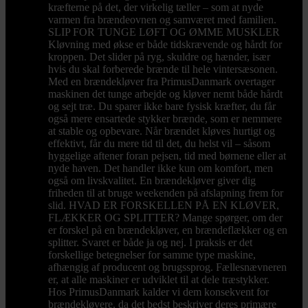
kræfterne på det, der virkelig tæller – som at nyde
varmen fra brændeovnen og samværet med familien.
SLIP FOR TUNGE LØFT OG ØMME MUSKLER
Kløvning med økse er både tidskrævende og hårdt for
kroppen. Det slider på ryg, skuldre og hænder, især
hvis du skal forberede brænde til hele vintersæsonen.
Med en brændekløver fra PrimusDanmark overtager
maskinen det tunge arbejde og kløver nemt både hårdt
og sejt træ. Du sparer ikke bare fysisk kræfter, du får
også mere ensartede stykker brænde, som er nemmere
at stable og opbevare. Når brændet kløves hurtigt og
effektivt, får du mere tid til det, du helst vil – såsom
hyggelige aftener foran pejsen, tid med børnene eller at
nyde haven. Det handler ikke kun om komfort, men
også om livskvalitet. En brændekløver giver dig
friheden til at bruge weekenden på afslapning frem for
slid. HVAD ER FORSKELLEN PÅ EN KLØVER,
FLÆKKER OG SPLITTER? Mange spørger, om der
er forskel på en brændekløver, en brændeflækker og en
splitter. Svaret er både ja og nej. I praksis er det
forskellige betegnelser for samme type maskine,
afhængig af producent og brugssprog. Fællesnævneren
er, at alle maskiner er udviklet til at dele træstykker.
Hos PrimusDanmark kalder vi dem konsekvent for
brændekløvere, da det bedst beskriver deres primære