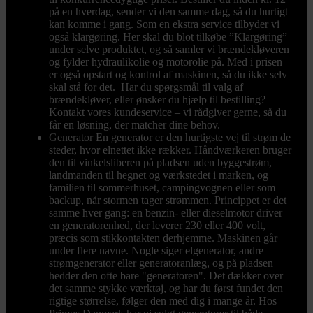
på en hverdag, sender vi den samme dag, så du hurtigt
kan komme i gang. Som en ekstra service tilbyder vi
også klargøring. Her skal du blot tilkøbe ”Klargøring”
under selve produktet, og så samler vi brændekløveren
og fylder hydraulikolie og motorolie på. Med i prisen
er også opstart og kontrol af maskinen, så du ikke selv
skal stå for det. Har du spørgsmål til valg af
brændekløver, eller ønsker du hjælp til bestilling?
Kontakt vores kundeservice – vi rådgiver gerne, så du
får en løsning, der matcher dine behov.
Generator
En generator er den hurtigste vej til strøm de
steder, hvor elnettet ikke rækker. Håndværkeren bruger
den til vinkelsliberen på pladsen uden byggestrøm,
landmanden til hegnet og værkstedet i marken, og
familien til sommerhuset, campingvognen eller som
backup, når stormen tager strømmen. Princippet er det
samme hver gang: en benzin- eller dieselmotor driver
en generatorenhed, der leverer 230 eller 400 volt,
præcis som stikkontakten derhjemme. Maskinen går
under flere navne. Nogle siger elgenerator, andre
strømgenerator eller generatoranlæg, og på pladsen
hedder den ofte bare "generatoren". Det dækker over
det samme stykke værktøj, og har du først fundet den
rigtige størrelse, følger den med dig i mange år. Hos