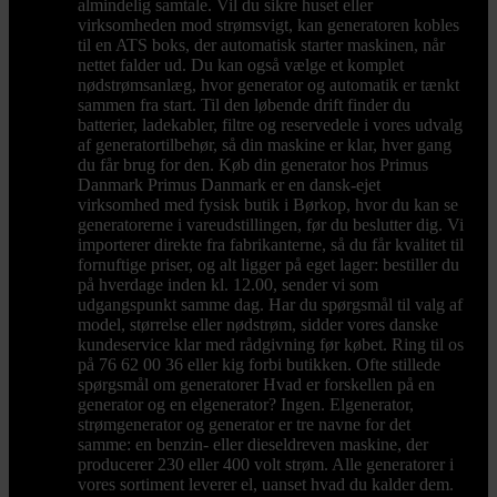
almindelig samtale. Vil du sikre huset eller
virksomheden mod strømsvigt, kan generatoren kobles
til en ATS boks, der automatisk starter maskinen, når
nettet falder ud. Du kan også vælge et komplet
nødstrømsanlæg, hvor generator og automatik er tænkt
sammen fra start. Til den løbende drift finder du
batterier, ladekabler, filtre og reservedele i vores udvalg
af generatortilbehør, så din maskine er klar, hver gang
du får brug for den. Køb din generator hos Primus
Danmark Primus Danmark er en dansk-ejet
virksomhed med fysisk butik i Børkop, hvor du kan se
generatorerne i vareudstillingen, før du beslutter dig. Vi
importerer direkte fra fabrikanterne, så du får kvalitet til
fornuftige priser, og alt ligger på eget lager: bestiller du
på hverdage inden kl. 12.00, sender vi som
udgangspunkt samme dag. Har du spørgsmål til valg af
model, størrelse eller nødstrøm, sidder vores danske
kundeservice klar med rådgivning før købet. Ring til os
på 76 62 00 36 eller kig forbi butikken. Ofte stillede
spørgsmål om generatorer Hvad er forskellen på en
generator og en elgenerator? Ingen. Elgenerator,
strømgenerator og generator er tre navne for det
samme: en benzin- eller dieseldreven maskine, der
producerer 230 eller 400 volt strøm. Alle generatorer i
vores sortiment leverer el, uanset hvad du kalder dem.