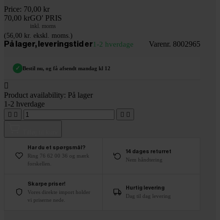
Price:
70,00 kr
70,00 kr
GO' PRIS
inkl. moms
(56,00 kr. ekskl. moms.)
Varenr. 8002965
På lager, leveringstid er
1-2 hverdage
✓
Bestil nu, og få afsendt mandag kl 12

Product availability:
På lager
1-2 hverdage




Tilføj til kurv
Har du et spørgsmål?
14 dages returret
Ring 76 62 00 36 og mærk
Nem håndtering
forskellen.
Skarpe priser!
Hurtig levering
Vores direkte import holder
Dag til dag levering
vi priserne nede.