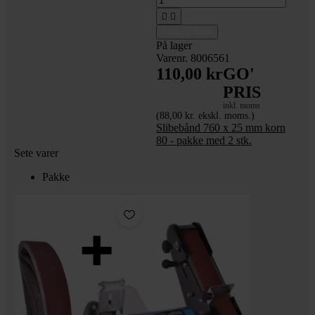


Tilføj til kurv
På lager
Varenr. 8006561
110,00 kr
GO'
PRIS
inkl. moms
(88,00 kr. ekskl. moms.)
Slibebånd 760 x 25 mm korn
80 - pakke med 2 stk.
Sete varer
Pakke