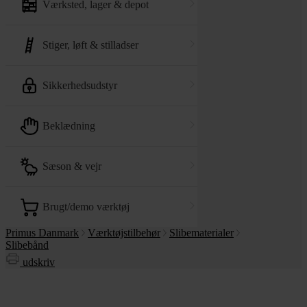
værksted, lager & depot
stiger, løft & stilladser
sikkerhedsudstyr
beklædning
sæson & vejr
brugt/demo værktøj
Primus Danmark
Værktøjstilbehør
Slibematerialer
Slibebånd
udskriv