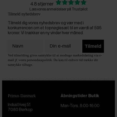
4.8 stjerner
Læs vores anmeldelser på Trustpilot
Tilmeld nyhedsbrev
Tilmeld dig vores nyhedsbrev og vær med i
konkurrencen om et topnøglesæt til en værdi af 595
kroner. Vi trækker en ny vinder hver måned.
Tilmeld
Ved tilmelding gives samtykke til at modtage markedsføring via e-
mail jf. vores persondatapolitik. Du kan til enhver tid trække dit
samtykke tilbage.
Primus Danmark
Åbningstider
Butik
Industrivej 51
Man-Tors. 8:00-16:00
7080 Børkop