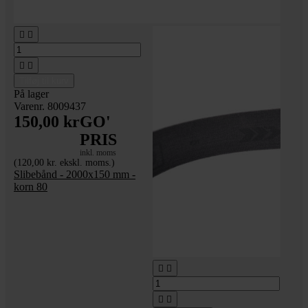




Tilføj til kurv
På lager
Varenr. 8009437
150,00 kr
GO'
PRIS
inkl. moms
(120,00 kr. ekskl. moms.)
Slibebånd - 2000x150 mm -
korn 80



