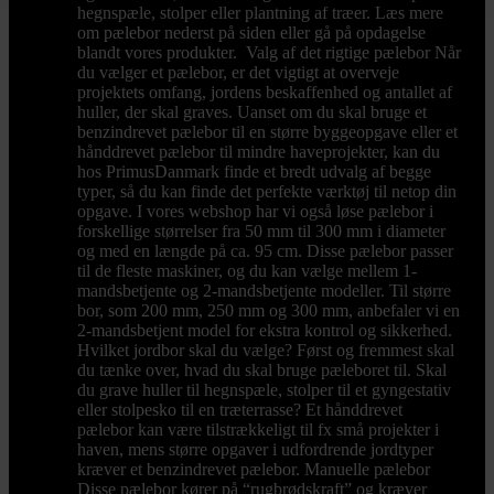
hegnspæle, stolper eller plantning af træer. Læs mere
om pælebor nederst på siden eller gå på opdagelse
blandt vores produkter. Valg af det rigtige pælebor Når
du vælger et pælebor, er det vigtigt at overveje
projektets omfang, jordens beskaffenhed og antallet af
huller, der skal graves. Uanset om du skal bruge et
benzindrevet pælebor til en større byggeopgave eller et
hånddrevet pælebor til mindre haveprojekter, kan du
hos PrimusDanmark finde et bredt udvalg af begge
typer, så du kan finde det perfekte værktøj til netop din
opgave. I vores webshop har vi også løse pælebor i
forskellige størrelser fra 50 mm til 300 mm i diameter
og med en længde på ca. 95 cm. Disse pælebor passer
til de fleste maskiner, og du kan vælge mellem 1-
mandsbetjente og 2-mandsbetjente modeller. Til større
bor, som 200 mm, 250 mm og 300 mm, anbefaler vi en
2-mandsbetjent model for ekstra kontrol og sikkerhed.
Hvilket jordbor skal du vælge? Først og fremmest skal
du tænke over, hvad du skal bruge pæleboret til. Skal
du grave huller til hegnspæle, stolper til et gyngestativ
eller stolpesko til en træterrasse? Et hånddrevet
pælebor kan være tilstrækkeligt til fx små projekter i
haven, mens større opgaver i udfordrende jordtyper
kræver et benzindrevet pælebor. Manuelle pælebor
Disse pælebor kører på “rugbrødskraft” og kræver