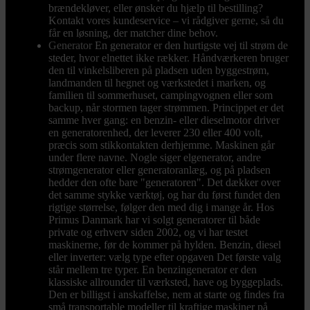
brændekløver, eller ønsker du hjælp til bestilling?
Kontakt vores kundeservice – vi rådgiver gerne, så du
får en løsning, der matcher dine behov.
Generator
En generator er den hurtigste vej til strøm de
steder, hvor elnettet ikke rækker. Håndværkeren bruger
den til vinkelsliberen på pladsen uden byggestrøm,
landmanden til hegnet og værkstedet i marken, og
familien til sommerhuset, campingvognen eller som
backup, når stormen tager strømmen. Princippet er det
samme hver gang: en benzin- eller dieselmotor driver
en generatorenhed, der leverer 230 eller 400 volt,
præcis som stikkontakten derhjemme. Maskinen går
under flere navne. Nogle siger elgenerator, andre
strømgenerator eller generatoranlæg, og på pladsen
hedder den ofte bare "generatoren". Det dækker over
det samme stykke værktøj, og har du først fundet den
rigtige størrelse, følger den med dig i mange år. Hos
Primus Danmark har vi solgt generatorer til både
private og erhverv siden 2002, og vi har testet
maskinerne, før de kommer på hylden. Benzin, diesel
eller inverter: vælg type efter opgaven Det første valg
står mellem tre typer. En benzingenerator er den
klassiske allrounder til værksted, have og byggeplads.
Den er billigst i anskaffelse, nem at starte og findes fra
små transportable modeller til kraftige maskiner på