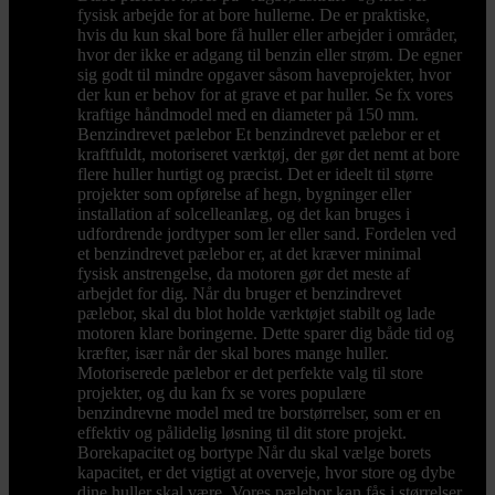
fysisk arbejde for at bore hullerne. De er praktiske,
hvis du kun skal bore få huller eller arbejder i områder,
hvor der ikke er adgang til benzin eller strøm. De egner
sig godt til mindre opgaver såsom haveprojekter, hvor
der kun er behov for at grave et par huller. Se fx vores
kraftige håndmodel med en diameter på 150 mm.
Benzindrevet pælebor Et benzindrevet pælebor er et
kraftfuldt, motoriseret værktøj, der gør det nemt at bore
flere huller hurtigt og præcist. Det er ideelt til større
projekter som opførelse af hegn, bygninger eller
installation af solcelleanlæg, og det kan bruges i
udfordrende jordtyper som ler eller sand. Fordelen ved
et benzindrevet pælebor er, at det kræver minimal
fysisk anstrengelse, da motoren gør det meste af
arbejdet for dig. Når du bruger et benzindrevet
pælebor, skal du blot holde værktøjet stabilt og lade
motoren klare boringerne. Dette sparer dig både tid og
kræfter, især når der skal bores mange huller.
Motoriserede pælebor er det perfekte valg til store
projekter, og du kan fx se vores populære
benzindrevne model med tre borstørrelser, som er en
effektiv og pålidelig løsning til dit store projekt.
Borekapacitet og bortype Når du skal vælge borets
kapacitet, er det vigtigt at overveje, hvor store og dybe
dine huller skal være. Vores pælebor kan fås i størrelser