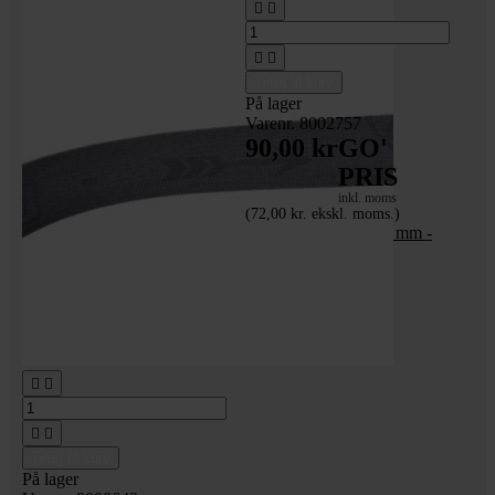




Tilføj til kurv
På lager
Varenr. 8002757
90,00 kr
GO'
PRIS
inkl. moms
(72,00 kr. ekskl. moms.)
Slibebånd - 2000x75 mm -
korn 120




Tilføj til kurv
På lager