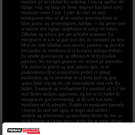
maskine på larvebånd fra omkring 1 ton og opefter det
rigtige valg, og langt de fleste opgaver kan løses med
maskiner under 2 ton. Leder du efter en mini
rendegraver eller en af de mindre gravemaskiner til
både grave- og læsseopgaver, hjælper vi dig gerne med
at ramme den rigtige vægtklasse til netop dit behov.
Tilbehør og udstyr, der gør arbejdet nemmere En
minigraver er kun så god som det, du monterer på den.
Med det rette tilbehør som skovle, pælebor og skovklo
forvandler du maskinen til et komplet anlægsværktøj –
fra smalle graveskovle og tilteskovle til hydraulisk
pælebor, der trænger gennem stiv lerjord på sekunder.
Når jorden er gravet og skal pakkes igen, er en
pladevibrator til at komprimere jorden et oplagt
makkerpar, og en motorbør til at flytte jord og grus
sparer både ryg og tid, når materialerne skal væk fra
hullet. Transport og vedligehold En maskine på 1-2 ton
skal flyttes mellem opgaverne, og her er en trailer til
transport en god investering, så du selv kan køre
maskinen ud til arbejdet. Holder du maskinen kørende
i mange år, sker det også, at noget skal skiftes –
sliddele og reservedele og larvebånd finder du hos os,
så du hurtigt er i gang igen i stedet for at vente. Hvad
koster en minigraver? Prisen afhænger af størrelse,
drivkraft og udstyr. Mindre modeller fås til en