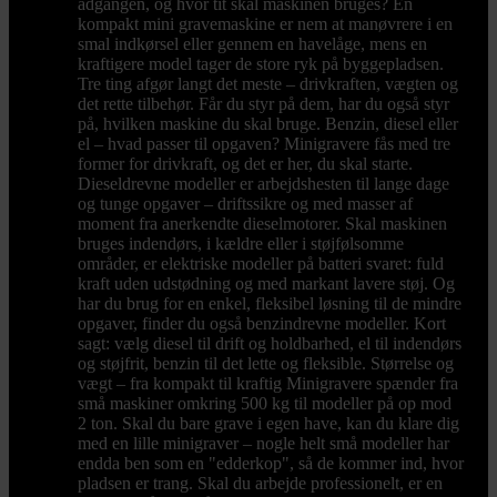
adgangen, og hvor tit skal maskinen bruges? En
kompakt mini gravemaskine er nem at manøvrere i en
smal indkørsel eller gennem en havelåge, mens en
kraftigere model tager de store ryk på byggepladsen.
Tre ting afgør langt det meste – drivkraften, vægten og
det rette tilbehør. Får du styr på dem, har du også styr
på, hvilken maskine du skal bruge. Benzin, diesel eller
el – hvad passer til opgaven? Minigravere fås med tre
former for drivkraft, og det er her, du skal starte.
Dieseldrevne modeller er arbejdshesten til lange dage
og tunge opgaver – driftssikre og med masser af
moment fra anerkendte dieselmotorer. Skal maskinen
bruges indendørs, i kældre eller i støjfølsomme
områder, er elektriske modeller på batteri svaret: fuld
kraft uden udstødning og med markant lavere støj. Og
har du brug for en enkel, fleksibel løsning til de mindre
opgaver, finder du også benzindrevne modeller. Kort
sagt: vælg diesel til drift og holdbarhed, el til indendørs
og støjfrit, benzin til det lette og fleksible. Størrelse og
vægt – fra kompakt til kraftig Minigravere spænder fra
små maskiner omkring 500 kg til modeller på op mod
2 ton. Skal du bare grave i egen have, kan du klare dig
med en lille minigraver – nogle helt små modeller har
endda ben som en "edderkop", så de kommer ind, hvor
pladsen er trang. Skal du arbejde professionelt, er en