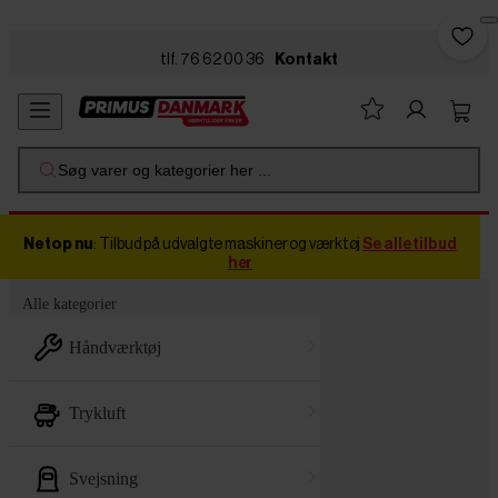
Skip to main content
tlf. 76 62 00 36
Kontakt
Søg varer og kategorier her ...
Netop nu
: Tilbud på udvalgte maskiner og værktøj
Se alle tilbud
her
Alle kategorier
håndværktøj
trykluft
svejsning