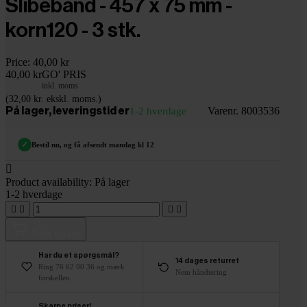
Slibebånd - 457 x 75 mm -
korn120 - 3 stk.
Price:
40,00 kr
40,00 kr
GO' PRIS
inkl. moms
(32,00 kr. ekskl. moms.)
Varenr. 8003536
På lager, leveringstid er
1-2 hverdage
✓
Bestil nu, og få afsendt mandag kl 12

Product availability:
På lager
1-2 hverdage




Tilføj til kurv
Har du et spørgsmål?
14 dages returret
Ring 76 62 00 36 og mærk
Nem håndtering
forskellen.
Skarpe priser!