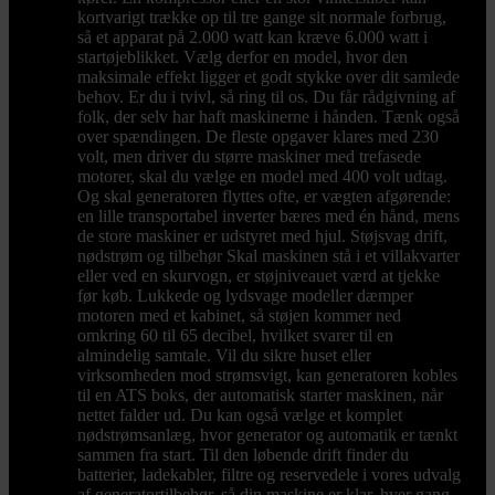
kortvarigt trække op til tre gange sit normale forbrug,
så et apparat på 2.000 watt kan kræve 6.000 watt i
startøjeblikket. Vælg derfor en model, hvor den
maksimale effekt ligger et godt stykke over dit samlede
behov. Er du i tvivl, så ring til os. Du får rådgivning af
folk, der selv har haft maskinerne i hånden. Tænk også
over spændingen. De fleste opgaver klares med 230
volt, men driver du større maskiner med trefasede
motorer, skal du vælge en model med 400 volt udtag.
Og skal generatoren flyttes ofte, er vægten afgørende:
en lille transportabel inverter bæres med én hånd, mens
de store maskiner er udstyret med hjul. Støjsvag drift,
nødstrøm og tilbehør Skal maskinen stå i et villakvarter
eller ved en skurvogn, er støjniveauet værd at tjekke
før køb. Lukkede og lydsvage modeller dæmper
motoren med et kabinet, så støjen kommer ned
omkring 60 til 65 decibel, hvilket svarer til en
almindelig samtale. Vil du sikre huset eller
virksomheden mod strømsvigt, kan generatoren kobles
til en ATS boks, der automatisk starter maskinen, når
nettet falder ud. Du kan også vælge et komplet
nødstrømsanlæg, hvor generator og automatik er tænkt
sammen fra start. Til den løbende drift finder du
batterier, ladekabler, filtre og reservedele i vores udvalg
af generatortilbehør, så din maskine er klar, hver gang