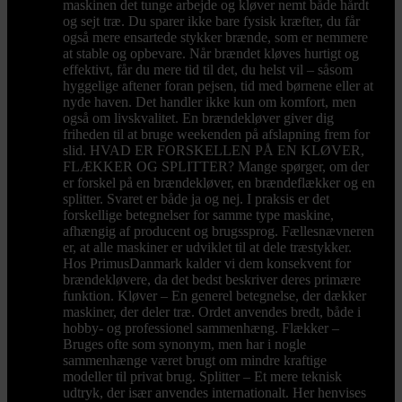
maskinen det tunge arbejde og kløver nemt både hårdt
og sejt træ. Du sparer ikke bare fysisk kræfter, du får
også mere ensartede stykker brænde, som er nemmere
at stable og opbevare. Når brændet kløves hurtigt og
effektivt, får du mere tid til det, du helst vil – såsom
hyggelige aftener foran pejsen, tid med børnene eller at
nyde haven. Det handler ikke kun om komfort, men
også om livskvalitet. En brændekløver giver dig
friheden til at bruge weekenden på afslapning frem for
slid. HVAD ER FORSKELLEN PÅ EN KLØVER,
FLÆKKER OG SPLITTER? Mange spørger, om der
er forskel på en brændekløver, en brændeflækker og en
splitter. Svaret er både ja og nej. I praksis er det
forskellige betegnelser for samme type maskine,
afhængig af producent og brugssprog. Fællesnævneren
er, at alle maskiner er udviklet til at dele træstykker.
Hos PrimusDanmark kalder vi dem konsekvent for
brændekløvere, da det bedst beskriver deres primære
funktion. Kløver – En generel betegnelse, der dækker
maskiner, der deler træ. Ordet anvendes bredt, både i
hobby- og professionel sammenhæng. Flækker –
Bruges ofte som synonym, men har i nogle
sammenhænge været brugt om mindre kraftige
modeller til privat brug. Splitter – Et mere teknisk
udtryk, der især anvendes internationalt. Her henvises