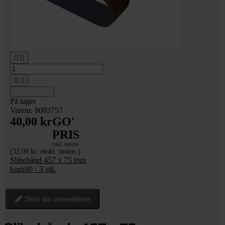




Tilføj til kurv
På lager
Varenr. 8003757
40,00 kr
GO'
PRIS
inkl. moms
(32,00 kr. ekskl. moms.)
Slibebånd 457 x 75 mm
korn80 - 3 stk.
Skriv din anmeldelse