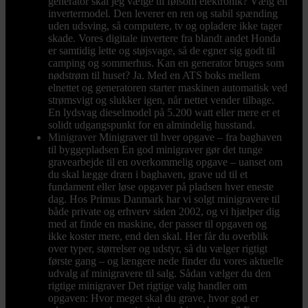
generator skal jeg vælge til følsom elektronik? Vælg en
invertermodel. Den leverer en ren og stabil spænding
uden udsving, så computere, tv og opladere ikke tager
skade. Vores digitale invertere fra blandt andet Honda
er samtidig lette og støjsvage, så de egner sig godt til
camping og sommerhus. Kan en generator bruges som
nødstrøm til huset? Ja. Med en ATS boks mellem
elnettet og generatoren starter maskinen automatisk ved
strømsvigt og slukker igen, når nettet vender tilbage.
En lydsvag dieselmodel på 5.200 watt eller mere er et
solidt udgangspunkt for en almindelig husstand.
Minigraver
Minigraver til hver opgave – fra baghaven
til byggepladsen En god minigraver gør det tunge
gravearbejde til en overkommelig opgave – uanset om
du skal lægge dræn i baghaven, grave ud til et
fundament eller løse opgaver på pladsen hver eneste
dag. Hos Primus Danmark har vi solgt minigravere til
både private og erhverv siden 2002, og vi hjælper dig
med at finde en maskine, der passer til opgaven og
ikke koster mere, end den skal. Her får du overblik
over typer, størrelser og udstyr, så du vælger rigtigt
første gang – og længere nede finder du vores aktuelle
udvalg af minigravere til salg. Sådan vælger du den
rigtige minigraver Det rigtige valg handler om
opgaven: Hvor meget skal du grave, hvor god er