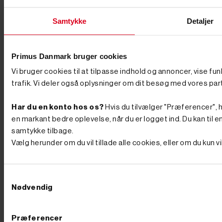
overkommelig pris, mens de store, fuldt udstyrede
maskiner ligger højere – som tommelfingerregel betaler
Samtykke
Detaljer
du for vægt, motorkraft og det udstyr, der følger med.
Vil du have mest maskine for pengene, så kig på, hvad
der reelt er inkluderet: en model med skovle og
hurtigskift fra start er ofte billigere end at købe det hele
Primus Danmark bruger cookies
løst bagefter. Er du i tvivl, så ring – vi sammensætter
gerne en pakke, der rammer både opgaven og
Vi bruger cookies til at tilpasse indhold og annoncer, vise fu
budgettet. Køb din minigraver hos Primus Danmark Vi
trafik. Vi deler også oplysninger om dit besøg med vores par
ved, at en minigraver er en stor beslutning, og derfor
står vi klar med rådgivning, før du køber. Vi har eget
lager og butik i Børkop, hvor du kan se maskinerne og
Har du en konto hos os?
Hvis du tilvælger "Præferencer", hu
det store udvalg af udstyr med egne øjne. Bestiller du
en markant bedre oplevelse, når du er logget ind. Du kan til en
på hverdage før kl. 12.00, pakker og sender vi som
udgangspunkt samme dag, så du ikke skal vente på at
samtykke tilbage.
komme i gang. Se udvalget herunder, eller ring til os på
Vælg herunder om du vil tillade alle cookies, eller om du kun 
76 62 00 36 og få hjælp til at vælge den rigtige
maskine til din næste opgave. Ofte stillede spørgsmål
Hvad koster en minigraver? En minigraver kan
afhængigt af model, drivkraft og udstyr købes fra
Samtykkevalg
omkring 30.000 kr. og op til flere hundrede tusinde
Nødvendig
kroner for de største, fuldt udstyrede maskiner. Du
betaler især for vægt, motorkraft og det medfølgende
udstyr. Hvilken minigraver skal jeg vælge? Det
afhænger af opgaven. Skal du grave i egen have, kan
Præferencer