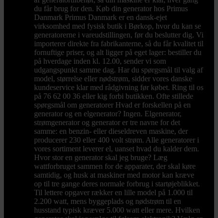
du får brug for den. Køb din generator hos Primus
Danmark Primus Danmark er en dansk-ejet
virksomhed med fysisk butik i Børkop, hvor du kan se
generatorerne i vareudstillingen, før du beslutter dig. Vi
importerer direkte fra fabrikanterne, så du får kvalitet til
fornuftige priser, og alt ligger på eget lager: bestiller du
på hverdage inden kl. 12.00, sender vi som
udgangspunkt samme dag. Har du spørgsmål til valg af
model, størrelse eller nødstrøm, sidder vores danske
kundeservice klar med rådgivning før købet. Ring til os
på 76 62 00 36 eller kig forbi butikken. Ofte stillede
spørgsmål om generatorer Hvad er forskellen på en
generator og en elgenerator? Ingen. Elgenerator,
strømgenerator og generator er tre navne for det
samme: en benzin- eller dieseldreven maskine, der
producerer 230 eller 400 volt strøm. Alle generatorer i
vores sortiment leverer el, uanset hvad du kalder dem.
Hvor stor en generator skal jeg bruge? Læg
wattforbruget sammen for de apparater, der skal køre
samtidig, og husk at maskiner med motor kan kræve
op til tre gange deres normale forbrug i startøjeblikket.
Til lettere opgaver rækker en lille model på 1.000 til
2.200 watt, mens byggeplads og nødstrøm til en
husstand typisk kræver 5.000 watt eller mere. Hvilken