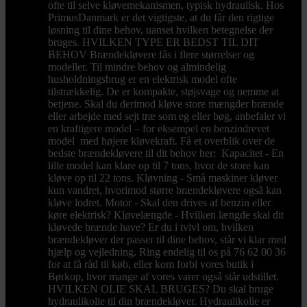
ofte til selve kløvemekanismen, typisk hydraulisk. Hos
PrimusDanmark er det vigtigste, at du får den rigtige
løsning til dine behov, uanset hvilken betegnelse der
bruges. HVILKEN TYPE ER BEDST TIL DIT
BEHOV Brændekløvere fås i flere størrelser og
modeller. Til mindre behov og almindelig
husholdningsbrug er en elektrisk model ofte
tilstrækkelig. De er kompakte, støjsvage og nemme at
betjene. Skal du derimod kløve store mængder brænde
eller arbejde med sejt træ som eg eller bøg, anbefaler vi
en kraftigere model – for eksempel en benzindrevet
model med højere kløvekraft. Få et overblik over de
bedste brændekløvere til dit behov her: Kapacitet - En
lille model kan klare op til 7 tons, hvor de store kan
kløve op til 22 tons. Kløvning - Små maskiner kløver
kun vandret, hvorimod større brændekløvere også kan
kløve lodret. Motor - Skal den drives af benzin eller
køre elektrisk? Kløvelængde - Hvilken længde skal dit
kløvede brænde have? Er du i tvivl om, hvilken
brændekløver der passer til dine behov, står vi klar med
hjælp og vejledning. Ring endelig til os på 76 62 00 36
for at få råd til køb, eller kom forbi vores butik i
Børkop, hvor mange af vores varer også står udstillet.
HVILKEN OLIE SKAL BRUGES? Du skal bruge
hydraulikolie til din brændekløver. Hydraulikolie er