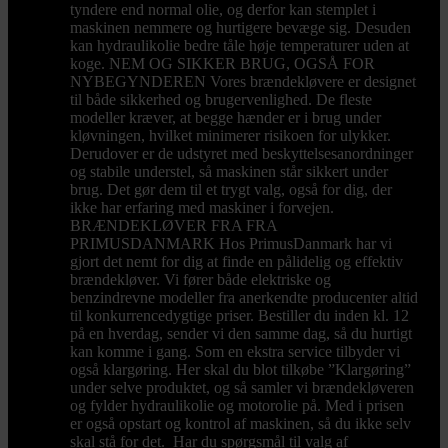
tyndere end normal olie, og derfor kan stemplet i
maskinen nemmere og hurtigere bevæge sig. Desuden
kan hydraulikolie bedre tåle høje temperaturer uden at
koge. NEM OG SIKKER BRUG, OGSÅ FOR
NYBEGYNDEREN Vores brændekløvere er designet
til både sikkerhed og brugervenlighed. De fleste
modeller kræver, at begge hænder er i brug under
kløvningen, hvilket minimerer risikoen for ulykker.
Derudover er de udstyret med beskyttelsesanordninger
og stabile understel, så maskinen står sikkert under
brug. Det gør dem til et trygt valg, også for dig, der
ikke har erfaring med maskiner i forvejen.
BRÆNDEKLØVER FRA FRA
PRIMUSDANMARK Hos PrimusDanmark har vi
gjort det nemt for dig at finde en pålidelig og effektiv
brændekløver. Vi fører både elektriske og
benzindrevne modeller fra anerkendte producenter altid
til konkurrencedygtige priser. Bestiller du inden kl. 12
på en hverdag, sender vi den samme dag, så du hurtigt
kan komme i gang. Som en ekstra service tilbyder vi
også klargøring. Her skal du blot tilkøbe ”Klargøring”
under selve produktet, og så samler vi brændekløveren
og fylder hydraulikolie og motorolie på. Med i prisen
er også opstart og kontrol af maskinen, så du ikke selv
skal stå for det. Har du spørgsmål til valg af