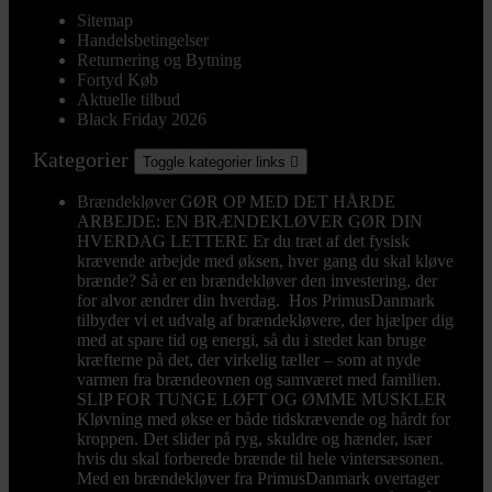
Sitemap
Handelsbetingelser
Returnering og Bytning
Fortyd Køb
Aktuelle tilbud
Black Friday 2026
Kategorier
Toggle kategorier links

Brændekløver
GØR OP MED DET HÅRDE
ARBEJDE: EN BRÆNDEKLØVER GØR DIN
HVERDAG LETTERE Er du træt af det fysisk
krævende arbejde med øksen, hver gang du skal kløve
brænde? Så er en brændekløver den investering, der
for alvor ændrer din hverdag. Hos PrimusDanmark
tilbyder vi et udvalg af brændekløvere, der hjælper dig
med at spare tid og energi, så du i stedet kan bruge
kræfterne på det, der virkelig tæller – som at nyde
varmen fra brændeovnen og samværet med familien.
SLIP FOR TUNGE LØFT OG ØMME MUSKLER
Kløvning med økse er både tidskrævende og hårdt for
kroppen. Det slider på ryg, skuldre og hænder, især
hvis du skal forberede brænde til hele vintersæsonen.
Med en brændekløver fra PrimusDanmark overtager