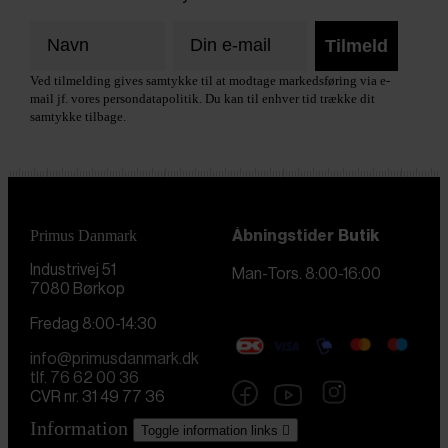
Tilmeld
Ved tilmelding gives samtykke til at modtage markedsføring via e-
mail jf. vores persondatapolitik. Du kan til enhver tid trække dit
samtykke tilbage.
Primus Danmark
Åbningstider
Butik
Industrivej 51
Man-Tors. 8:00-16:00
7080 Børkop
Fredag 8:00-14:30
info@primusdanmark.dk
tlf. 76 62 00 36
CVR nr. 31 49 77 36
Information
Toggle information links
