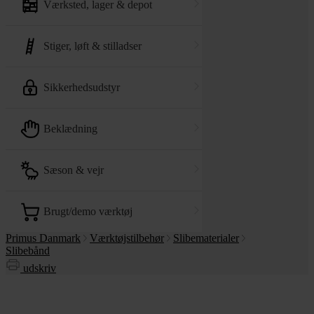
værksted, lager & depot
stiger, løft & stilladser
sikkerhedsudstyr
beklædning
sæson & vejr
brugt/demo værktøj
Primus Danmark
Værktøjstilbehør
Slibematerialer
Slibebånd
udskriv