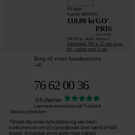
Tilføj til kurv
På lager
Varenr. 8006561
110,00 kr
GO'
PRIS
inkl. moms
(88,00 kr. ekskl. moms.)
Slibebånd 760 x 25 mm korn
80 - pakke med 2 stk.
Ring til vores kundeservice
+45
76 62 00 36
4.8 stjerner
Læs vores anmeldelser på Trustpilot
Tilmeld nyhedsbrev
Tilmeld dig vores nyhedsbrev og vær med i
konkurrencen om et topnøglesæt til en værdi af 595
kroner. Vi trækker en ny vinder hver måned.