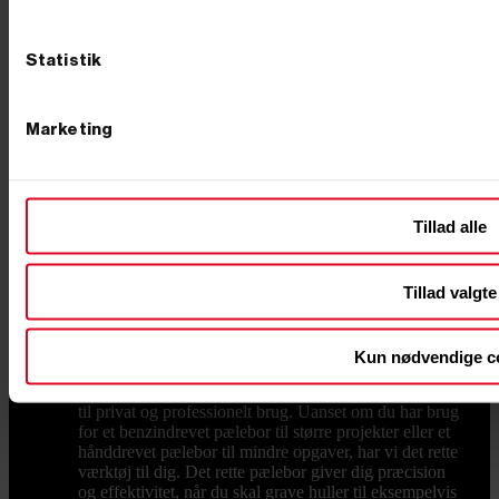
du klare dig med en lille model – eventuelt en kompakt
"edderkop"-maskine med ben. Skal du arbejde
professionelt, får du brug for en maskine på larvebånd
Statistik
fra omkring 1 ton, og de fleste opgaver løses fint med
maskiner under 2 ton. Hvor meget kan en minigraver
løfte? Løfteevnen afhænger af maskinens vægt og af,
Marketing
hvor langt gravearmen er strakt ud. Når armen er tæt
på maskinen, kan en minigraver typisk løfte mellem 25
og 50 % af sin egen vægt. Skal jeg vælge benzin,
diesel eller el? Vælg diesel til drift, holdbarhed og
tunge dage, el/batteri til indendørs og støjfølsomt
Tillad alle
arbejde uden udstødning, og benzin til de mindre,
fleksible opgaver. Du kan sammenligne de tre
drivkrafttyper i hver sin kategori her på siden. Hvordan
Tillad valgte
transporterer jeg en minigraver? De fleste minigravere
på op til 2 ton kan transporteres på en kraftig trailer, så
du selv kan køre maskinen ud til opgaven. Vælg en
trailer med tilstrækkelig totalvægt og en god
Kun nødvendige c
opkørselsrampe til maskinens vægt.
Pælebor
Hos PrimusDanmark finder du pælebor, både
til privat og professionelt brug. Uanset om du har brug
for et benzindrevet pælebor til større projekter eller et
hånddrevet pælebor til mindre opgaver, har vi det rette
værktøj til dig. Det rette pælebor giver dig præcision
og effektivitet, når du skal grave huller til eksempelvis