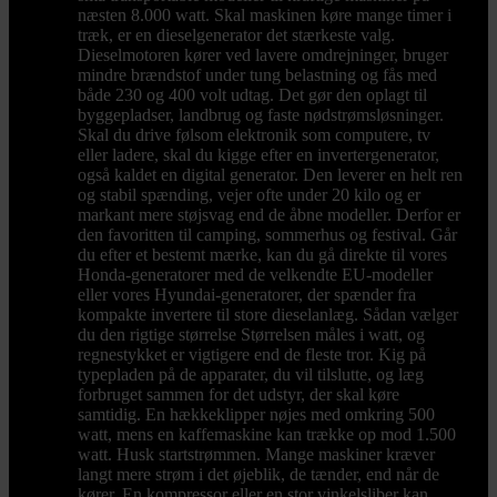
næsten 8.000 watt. Skal maskinen køre mange timer i
træk, er en dieselgenerator det stærkeste valg.
Dieselmotoren kører ved lavere omdrejninger, bruger
mindre brændstof under tung belastning og fås med
både 230 og 400 volt udtag. Det gør den oplagt til
byggepladser, landbrug og faste nødstrømsløsninger.
Skal du drive følsom elektronik som computere, tv
eller ladere, skal du kigge efter en invertergenerator,
også kaldet en digital generator. Den leverer en helt ren
og stabil spænding, vejer ofte under 20 kilo og er
markant mere støjsvag end de åbne modeller. Derfor er
den favoritten til camping, sommerhus og festival. Går
du efter et bestemt mærke, kan du gå direkte til vores
Honda-generatorer med de velkendte EU-modeller
eller vores Hyundai-generatorer, der spænder fra
kompakte invertere til store dieselanlæg. Sådan vælger
du den rigtige størrelse Størrelsen måles i watt, og
regnestykket er vigtigere end de fleste tror. Kig på
typepladen på de apparater, du vil tilslutte, og læg
forbruget sammen for det udstyr, der skal køre
samtidig. En hækkeklipper nøjes med omkring 500
watt, mens en kaffemaskine kan trække op mod 1.500
watt. Husk startstrømmen. Mange maskiner kræver
langt mere strøm i det øjeblik, de tænder, end når de
kører. En kompressor eller en stor vinkelsliber kan