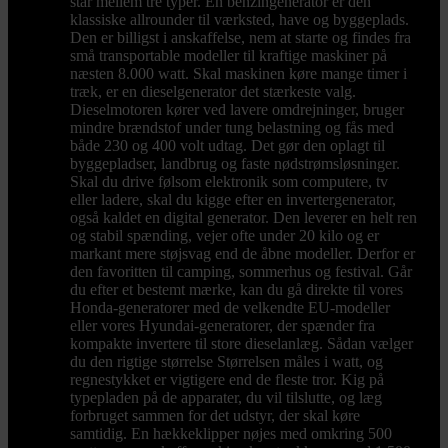
står mellem tre typer. En benzingenerator er den
klassiske allrounder til værksted, have og byggeplads.
Den er billigst i anskaffelse, nem at starte og findes fra
små transportable modeller til kraftige maskiner på
næsten 8.000 watt. Skal maskinen køre mange timer i
træk, er en dieselgenerator det stærkeste valg.
Dieselmotoren kører ved lavere omdrejninger, bruger
mindre brændstof under tung belastning og fås med
både 230 og 400 volt udtag. Det gør den oplagt til
byggepladser, landbrug og faste nødstrømsløsninger.
Skal du drive følsom elektronik som computere, tv
eller ladere, skal du kigge efter en invertergenerator,
også kaldet en digital generator. Den leverer en helt ren
og stabil spænding, vejer ofte under 20 kilo og er
markant mere støjsvag end de åbne modeller. Derfor er
den favoritten til camping, sommerhus og festival. Går
du efter et bestemt mærke, kan du gå direkte til vores
Honda-generatorer med de velkendte EU-modeller
eller vores Hyundai-generatorer, der spænder fra
kompakte invertere til store dieselanlæg. Sådan vælger
du den rigtige størrelse Størrelsen måles i watt, og
regnestykket er vigtigere end de fleste tror. Kig på
typepladen på de apparater, du vil tilslutte, og læg
forbruget sammen for det udstyr, der skal køre
samtidig. En hækkeklipper nøjes med omkring 500