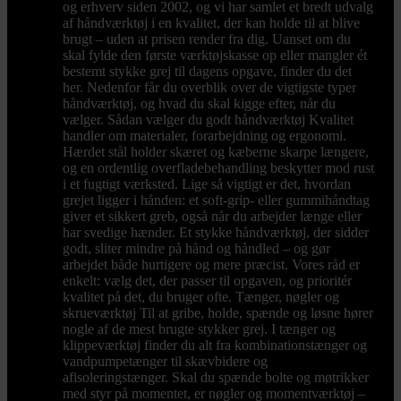
og erhverv siden 2002, og vi har samlet et bredt udvalg
af håndværktøj i en kvalitet, der kan holde til at blive
brugt – uden at prisen render fra dig. Uanset om du
skal fylde den første værktøjskasse op eller mangler ét
bestemt stykke grej til dagens opgave, finder du det
her. Nedenfor får du overblik over de vigtigste typer
håndværktøj, og hvad du skal kigge efter, når du
vælger. Sådan vælger du godt håndværktøj Kvalitet
handler om materialer, forarbejdning og ergonomi.
Hærdet stål holder skæret og kæberne skarpe længere,
og en ordentlig overfladebehandling beskytter mod rust
i et fugtigt værksted. Lige så vigtigt er det, hvordan
grejet ligger i hånden: et soft-grip- eller gummihåndtag
giver et sikkert greb, også når du arbejder længe eller
har svedige hænder. Et stykke håndværktøj, der sidder
godt, sliter mindre på hånd og håndled – og gør
arbejdet både hurtigere og mere præcist. Vores råd er
enkelt: vælg det, der passer til opgaven, og prioritér
kvalitet på det, du bruger ofte. Tænger, nøgler og
skrueværktøj Til at gribe, holde, spænde og løsne hører
nogle af de mest brugte stykker grej. I tænger og
klippeværktøj finder du alt fra kombinationstænger og
vandpumpetænger til skævbidere og
afisoleringstænger. Skal du spænde bolte og møtrikker
med styr på momentet, er nøgler og momentværktøj –