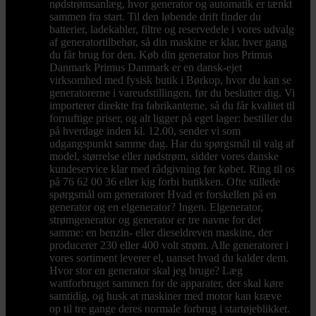
nødstrømsanlæg, hvor generator og automatik er tænkt
sammen fra start. Til den løbende drift finder du
batterier, ladekabler, filtre og reservedele i vores udvalg
af generatortilbehør, så din maskine er klar, hver gang
du får brug for den. Køb din generator hos Primus
Danmark Primus Danmark er en dansk-ejet
virksomhed med fysisk butik i Børkop, hvor du kan se
generatorerne i vareudstillingen, før du beslutter dig. Vi
importerer direkte fra fabrikanterne, så du får kvalitet til
fornuftige priser, og alt ligger på eget lager: bestiller du
på hverdage inden kl. 12.00, sender vi som
udgangspunkt samme dag. Har du spørgsmål til valg af
model, størrelse eller nødstrøm, sidder vores danske
kundeservice klar med rådgivning før købet. Ring til os
på 76 62 00 36 eller kig forbi butikken. Ofte stillede
spørgsmål om generatorer Hvad er forskellen på en
generator og en elgenerator? Ingen. Elgenerator,
strømgenerator og generator er tre navne for det
samme: en benzin- eller dieseldreven maskine, der
producerer 230 eller 400 volt strøm. Alle generatorer i
vores sortiment leverer el, uanset hvad du kalder dem.
Hvor stor en generator skal jeg bruge? Læg
wattforbruget sammen for de apparater, der skal køre
samtidig, og husk at maskiner med motor kan kræve
op til tre gange deres normale forbrug i startøjeblikket.