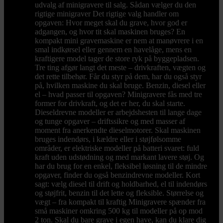
udvalg af minigravere til salg. Sådan vælger du den
rigtige minigraver Det rigtige valg handler om
opgaven: Hvor meget skal du grave, hvor god er
adgangen, og hvor tit skal maskinen bruges? En
kompakt mini gravemaskine er nem at manøvrere i en
smal indkørsel eller gennem en havelåge, mens en
kraftigere model tager de store ryk på byggepladsen.
Tre ting afgør langt det meste – drivkraften, vægten og
det rette tilbehør. Får du styr på dem, har du også styr
på, hvilken maskine du skal bruge. Benzin, diesel eller
el – hvad passer til opgaven? Minigravere fås med tre
former for drivkraft, og det er her, du skal starte.
Dieseldrevne modeller er arbejdshesten til lange dage
og tunge opgaver – driftssikre og med masser af
moment fra anerkendte dieselmotorer. Skal maskinen
bruges indendørs, i kældre eller i støjfølsomme
områder, er elektriske modeller på batteri svaret: fuld
kraft uden udstødning og med markant lavere støj. Og
har du brug for en enkel, fleksibel løsning til de mindre
opgaver, finder du også benzindrevne modeller. Kort
sagt: vælg diesel til drift og holdbarhed, el til indendørs
og støjfrit, benzin til det lette og fleksible. Størrelse og
vægt – fra kompakt til kraftig Minigravere spænder fra
små maskiner omkring 500 kg til modeller på op mod
2 ton. Skal du bare grave i egen have, kan du klare dig