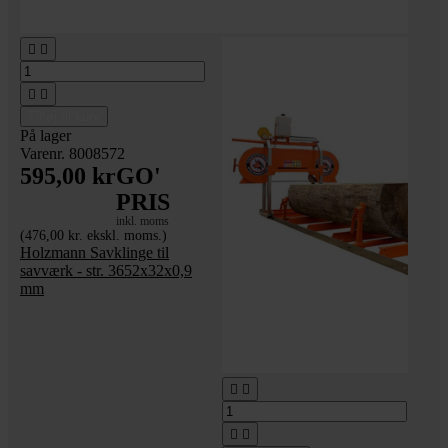




Tilføj til kurv
På lager
Varenr. 8008572
595,00 kr
GO'
PRIS
inkl. moms
(476,00 kr. ekskl. moms.)
Holzmann Savklinge til
savværk - str. 3652x32x0,9
mm



