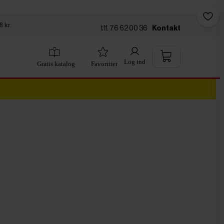
8 kr
tlf. 76 62 00 36
Kontakt
Log ind
Gratis katalog
Favoritter