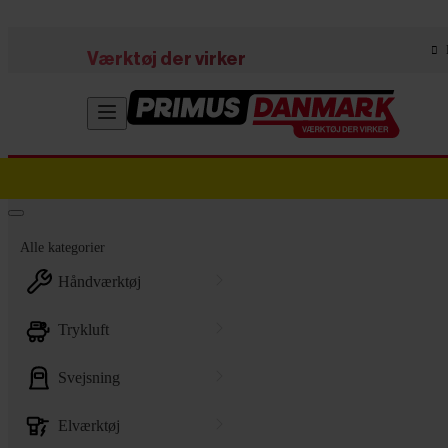
Skip to main content
Værktøj der virker
Alle kategorier
håndværktøj
trykluft
svejsning
elværktøj