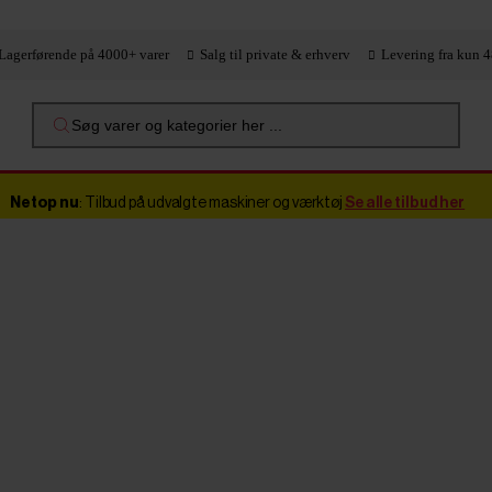
Lagerførende på 4000+ varer
Salg til private & erhverv
Levering fra kun 4
Søg varer og kategorier her ...
Netop nu
: Tilbud på udvalgte maskiner og værktøj
Se alle tilbud her