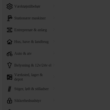
værktøjstilbehør
stationære maskiner
entreprenør & anlæg
hus, have & landbrug
auto & atv
belysning & 12v/24v el
værksted, lager &
depot
stiger, løft & stilladser
sikkerhedsudstyr