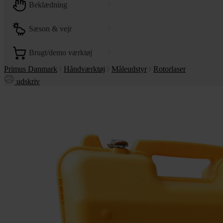
beklædning
sæson & vejr
brugt/demo værktøj
Primus Danmark
Håndværktøj
Måleudstyr
Rotorlaser
udskriv