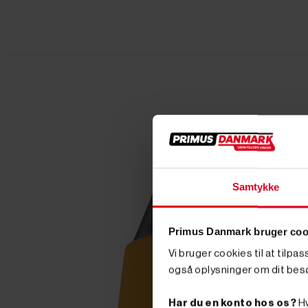
Samtykke
Primus Danmark bruger coo
Vi bruger cookies til at tilpa
også oplysninger om dit bes
Har du en konto hos os?
Hv