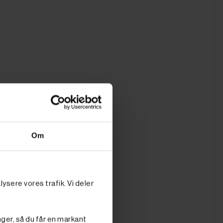
Om
ysere vores trafik. Vi deler
nger, så du får en markant