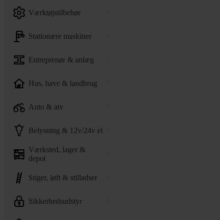
værktøjstilbehør
stationære maskiner
entreprenør & anlæg
hus, have & landbrug
auto & atv
belysning & 12v/24v el
værksted, lager &
depot
stiger, løft & stilladser
sikkerhedsudstyr