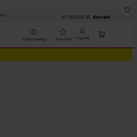
8 kr
tlf. 76 62 00 36
Kontakt
Log ind
Gratis katalog
Favoritter