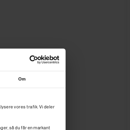
Om
ysere vores trafik. Vi deler
nger, så du får en markant