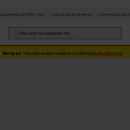
Lagerførende på 4000+ varer
Salg til private & erhverv
Levering fra kun 4
Søg varer og kategorier her ...
Netop nu
: Tilbud på udvalgte maskiner og værktøj
Se alle tilbud her