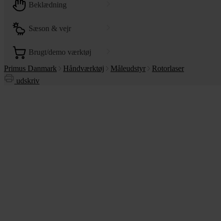
beklædning
sæson & vejr
brugt/demo værktøj
Primus Danmark
Håndværktøj
Måleudstyr
Rotorlaser
udskriv