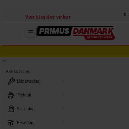
Skip to main content
Værktøj der virker
Alle kategorier
håndværktøj
trykluft
svejsning
elværktøj