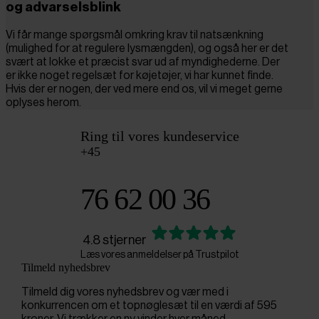
og advarselsblink
Vi får mange spørgsmål omkring krav til natsænkning
(mulighed for at regulere lysmængden), og også her er det
svært at lokke et præcist svar ud af myndighederne. Der
er ikke noget regelsæt for køjetøjer, vi har kunnet finde.
Hvis der er nogen, der ved mere end os, vil vi meget gerne
oplyses herom.
Ring til vores kundeservice
+45
76 62 00 36
4.8 stjerner
Læs vores anmeldelser på Trustpilot
Tilmeld nyhedsbrev
Tilmeld dig vores nyhedsbrev og vær med i
konkurrencen om et topnøglesæt til en værdi af 595
kroner. Vi trækker en ny vinder hver måned.