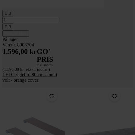




Tilføj til kurv
På lager
Varenr. 8003704
1.596,00 kr
GO'
PRIS
inkl. moms
(1.596,00 kr. ekskl. moms.)
LED Lygtebro 80 cm - multi
volt - orange cover