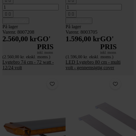








Tilføj til kurv
Tilføj til kurv
På lager
På lager
Varenr. 8007208
Varenr. 8003705
2.560,00 kr
GO'
1.596,00 kr
GO'
PRIS
PRIS
inkl. moms
inkl. moms
(2.560,00 kr. ekskl. moms.)
(1.596,00 kr. ekskl. moms.)
Lygtebro 74 cm - 72 watt -
LED Lygtebro 80 cm - multi
12/24 volt
volt - gennemsigtig cover