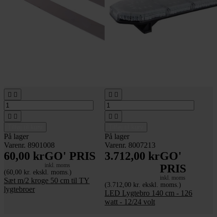








Tilføj til kurv
Tilføj til kurv
På lager
På lager
Varenr. 8901008
Varenr. 8007213
60,00 kr
GO' PRIS
3.712,00 kr
GO'
inkl. moms
PRIS
(60,00 kr. ekskl. moms.)
inkl. moms
Sæt m/2 kroge 50 cm til TY
(3.712,00 kr. ekskl. moms.)
lygtebroer
LED Lygtebro 140 cm - 126
watt - 12/24 volt