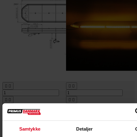








Tilføj til kurv
Tilføj til kurv
På lager
På lager
Varenr. 8008923
Varenr. 8008661
2.995,00 kr
GO'
2.095,00 kr
GO'
Samtykke
Detaljer
PRIS
PRIS