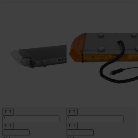








Tilføj til kurv
Tilføj til kurv