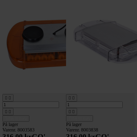








Tilføj til kurv
Tilføj til kurv
På lager
På lager
Varenr. 8003583
Varenr. 8003838
316,00 kr
GO'
316,00 kr
GO'