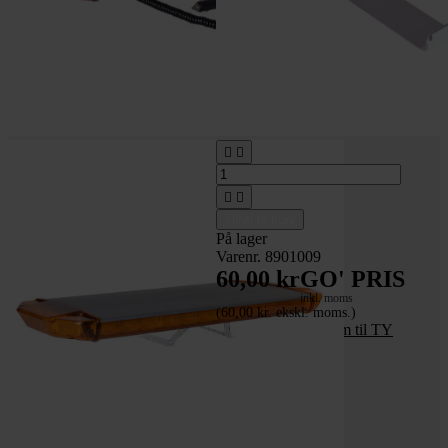




Tilføj til kurv
På lager
Varenr. 8901009
60,00 kr
GO' PRIS
inkl. moms
(60,00 kr. ekskl. moms.)
Sæt m/2 kroge 34 cm til TY
lygtebroer