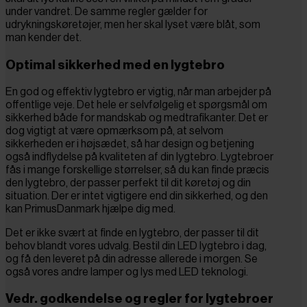
under vandret. De samme regler gælder for
udrykningskøretøjer, men her skal lyset være blåt, som
man kender det.
Optimal sikkerhed med en lygtebro
En god og effektiv lygtebro er vigtig, når man arbejder på
offentlige veje. Det hele er selvfølgelig et spørgsmål om
sikkerhed både for mandskab og medtrafikanter. Det er
dog vigtigt at være opmærksom på, at selvom
sikkerheden er i højsædet, så har design og betjening
også indflydelse på kvaliteten af din lygtebro. Lygtebroer
fås i mange forskellige størrelser, så du kan finde præcis
den lygtebro, der passer perfekt til dit køretøj og din
situation. Der er intet vigtigere end din sikkerhed, og den
kan PrimusDanmark hjælpe dig med.
Det er ikke svært at finde en lygtebro, der passer til dit
behov blandt vores udvalg. Bestil din LED lygtebro i dag,
og få den leveret på din adresse allerede i morgen. Se
også vores andre lamper og lys med LED teknologi.
Vedr. godkendelse og regler for lygtebroer