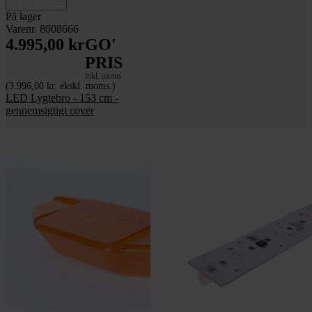
Tilføj til kurv
På lager
Varenr. 8008666
4.995,00 kr
GO'
PRIS
inkl. moms
(3.996,00 kr. ekskl. moms.)
LED Lygtebro - 153 cm -
gennemsigtigt cover