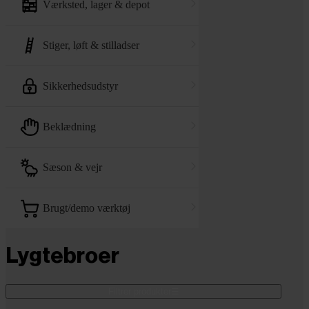
værksted, lager & depot
stiger, løft & stilladser
sikkerhedsudstyr
beklædning
sæson & vejr
brugt/demo værktøj
Lygtebroer
Filtrer produkter