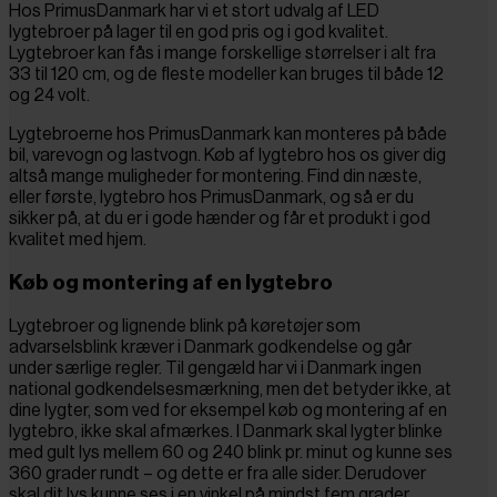
Hos PrimusDanmark har vi et stort udvalg af LED
lygtebroer på lager til en god pris og i god kvalitet.
Lygtebroer kan fås i mange forskellige størrelser i alt fra
33 til 120 cm, og de fleste modeller kan bruges til både 12
og 24 volt.
Lygtebroerne hos PrimusDanmark kan monteres på både
bil, varevogn og lastvogn. Køb af lygtebro hos os giver dig
altså mange muligheder for montering. Find din næste,
eller første, lygtebro hos PrimusDanmark, og så er du
sikker på, at du er i gode hænder og får et produkt i god
kvalitet med hjem.
Køb og montering af en lygtebro
Lygtebroer og lignende blink på køretøjer som
advarselsblink kræver i Danmark godkendelse og går
under særlige regler. Til gengæld har vi i Danmark ingen
national godkendelsesmærkning, men det betyder ikke, at
dine lygter, som ved for eksempel køb og montering af en
lygtebro, ikke skal afmærkes. I Danmark skal lygter blinke
med gult lys mellem 60 og 240 blink pr. minut og kunne ses
360 grader rundt – og dette er fra alle sider. Derudover
skal dit lys kunne ses i en vinkel på mindst fem grader