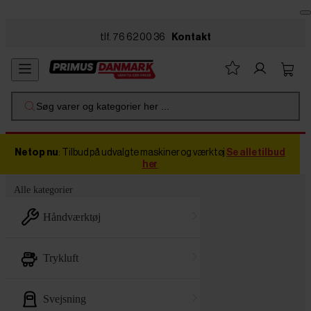
Skip to main content
tlf. 76 62 00 36
Kontakt
Søg varer og kategorier her ...
Netop nu
: Tilbud på udvalgte maskiner og værktøj
Se alle tilbud
her
Alle kategorier
håndværktøj
trykluft
svejsning