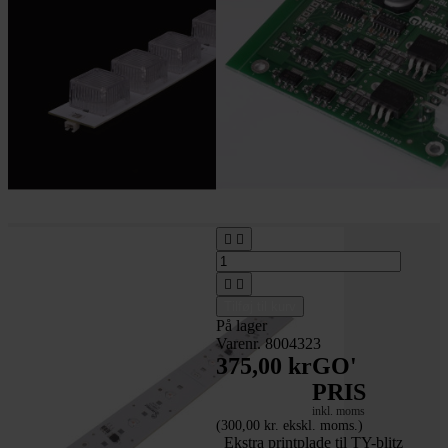




Tilføj til kurv
På lager
Varenr. 8004323
375,00 kr
GO'
PRIS
inkl. moms
(300,00 kr. ekskl. moms.)
_Ekstra printplade til TY-blitz