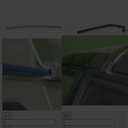



