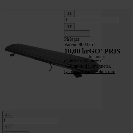




Tilføj til kurv
På lager
Varenr. 8003351
10,00 kr
GO' PRIS
inkl. moms
(8,00 kr. ekskl. moms.)
_Gummifod til magneter,
lysbom, advarselsblink mm



