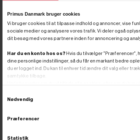
inkl. moms
inkl. moms
(2.396,00 kr. ekskl. moms.)
(1.676,00 kr. ekskl. moms.)
ATLAS LED Lygtebro 115
LED Lygtebro - 61 cm -
Primus Danmark bruger cookies
cm - 75 watt - 12/24 volt -
gennemsigtigt cover
Natsænkning
Vi bruger cookies til at tilpasse indhold og annoncer, vise fun
sociale medier og analysere vores trafik. Vi deler også oply
dit besøg med vores partnere inden for annoncering og anal
Har du en konto hos os?
Hvis du tilvælger "Præferencer", h
dine personlige indstillinger, så du får en markant bedre ople
du er logget ind. Du kan til enhver tid ændre dit valg eller træ
samtykke tilbage.
Vælg herunder om du vil tillade alle cookies, eller om du kun v
teknisk nødvendige.
Samtykkevalg
Nødvendig
Præferencer
Statistik