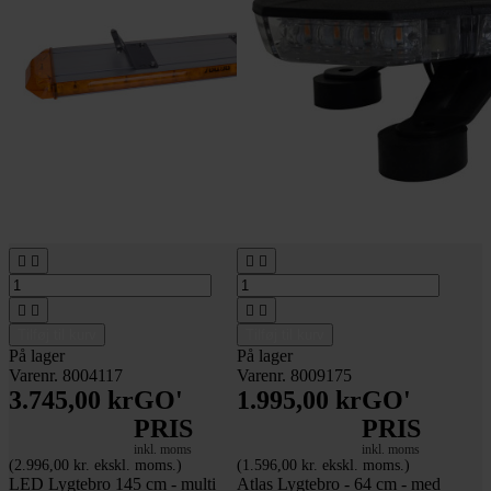








Tilføj til kurv
Tilføj til kurv
På lager
På lager
Varenr. 8004117
Varenr. 8009175
3.745,00 kr
GO'
1.995,00 kr
GO'
PRIS
PRIS
inkl. moms
inkl. moms
(2.996,00 kr. ekskl. moms.)
(1.596,00 kr. ekskl. moms.)
LED Lygtebro 145 cm - multi
Atlas Lygtebro - 64 cm - med