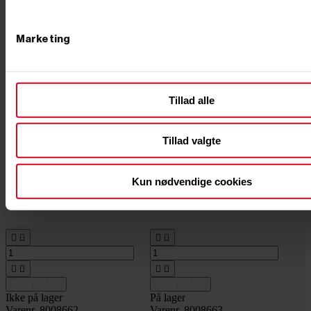
Marketing
Tillad alle
Tillad valgte
Kun nødvendige cookies








Tilføj til kurv
Tilføj til kurv
Ikke på lager
På lager
Varenr. 8008662
Varenr. 8008663