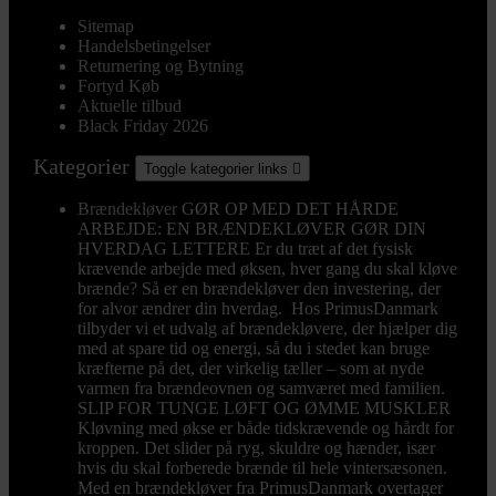
Sitemap
Handelsbetingelser
Returnering og Bytning
Fortyd Køb
Aktuelle tilbud
Black Friday 2026
Kategorier
Toggle kategorier links

Brændekløver
GØR OP MED DET HÅRDE
ARBEJDE: EN BRÆNDEKLØVER GØR DIN
HVERDAG LETTERE Er du træt af det fysisk
krævende arbejde med øksen, hver gang du skal kløve
brænde? Så er en brændekløver den investering, der
for alvor ændrer din hverdag. Hos PrimusDanmark
tilbyder vi et udvalg af brændekløvere, der hjælper dig
med at spare tid og energi, så du i stedet kan bruge
kræfterne på det, der virkelig tæller – som at nyde
varmen fra brændeovnen og samværet med familien.
SLIP FOR TUNGE LØFT OG ØMME MUSKLER
Kløvning med økse er både tidskrævende og hårdt for
kroppen. Det slider på ryg, skuldre og hænder, især
hvis du skal forberede brænde til hele vintersæsonen.
Med en brændekløver fra PrimusDanmark overtager