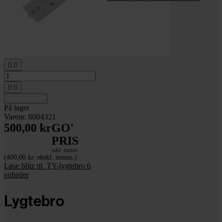




Tilføj til kurv
På lager
Varenr. 8004321
500,00 kr
GO'
PRIS
inkl. moms
(400,00 kr. ekskl. moms.)
Løse blitz til_TY-lygtebro 6
enheder
Lygtebro