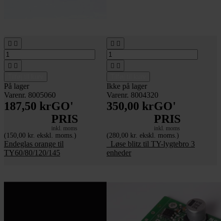








Tilføj til kurv
Tilføj til kurv
På lager
Ikke på lager
Varenr. 8005060
Varenr. 8004320
187,50 kr
GO'
350,00 kr
GO'
PRIS
PRIS
inkl. moms
inkl. moms
(150,00 kr. ekskl. moms.)
(280,00 kr. ekskl. moms.)
Endeglas orange til
_Løse blitz til TY-lygtebro 3
TY60/80/120/145
enheder