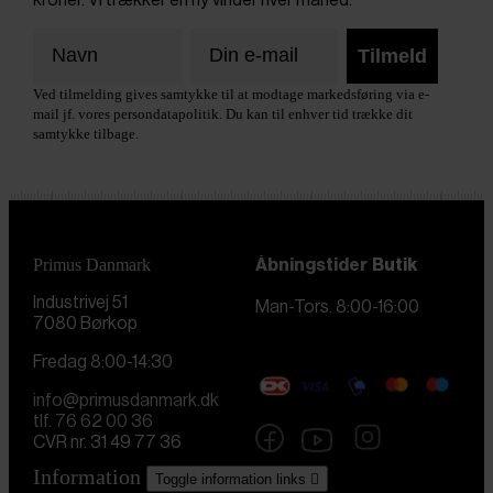
Tilmeld
Ved tilmelding gives samtykke til at modtage markedsføring via e-
mail jf. vores persondatapolitik. Du kan til enhver tid trække dit
samtykke tilbage.
Primus Danmark
Åbningstider
Butik
Industrivej 51
Man-Tors. 8:00-16:00
7080 Børkop
Fredag 8:00-14:30
info@primusdanmark.dk
tlf. 76 62 00 36
CVR nr. 31 49 77 36
Information
Toggle information links
