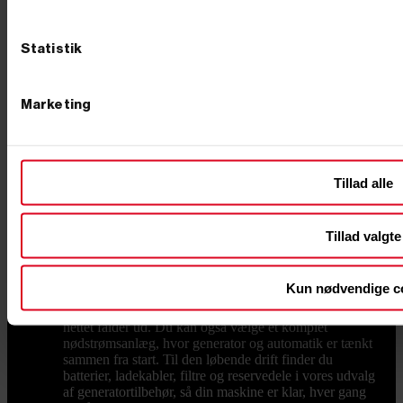
kortvarigt trække op til tre gange sit normale forbrug,
så et apparat på 2.000 watt kan kræve 6.000 watt i
startøjeblikket. Vælg derfor en model, hvor den
Statistik
maksimale effekt ligger et godt stykke over dit samlede
behov. Er du i tvivl, så ring til os. Du får rådgivning af
folk, der selv har haft maskinerne i hånden. Tænk også
over spændingen. De fleste opgaver klares med 230
Marketing
volt, men driver du større maskiner med trefasede
motorer, skal du vælge en model med 400 volt udtag.
Og skal generatoren flyttes ofte, er vægten afgørende:
en lille transportabel inverter bæres med én hånd, mens
de store maskiner er udstyret med hjul. Støjsvag drift,
Tillad alle
nødstrøm og tilbehør Skal maskinen stå i et villakvarter
eller ved en skurvogn, er støjniveauet værd at tjekke
før køb. Lukkede og lydsvage modeller dæmper
Tillad valgte
motoren med et kabinet, så støjen kommer ned
omkring 60 til 65 decibel, hvilket svarer til en
almindelig samtale. Vil du sikre huset eller
Kun nødvendige c
virksomheden mod strømsvigt, kan generatoren kobles
til en ATS boks, der automatisk starter maskinen, når
nettet falder ud. Du kan også vælge et komplet
nødstrømsanlæg, hvor generator og automatik er tænkt
sammen fra start. Til den løbende drift finder du
batterier, ladekabler, filtre og reservedele i vores udvalg
af generatortilbehør, så din maskine er klar, hver gang