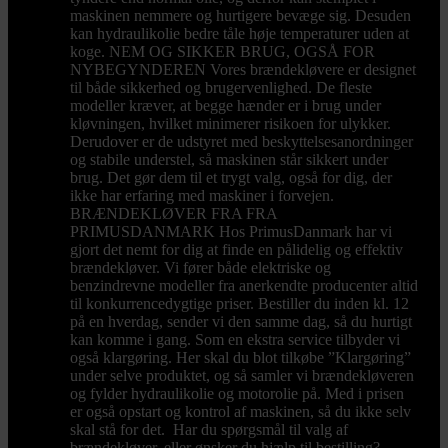
maskinen nemmere og hurtigere bevæge sig. Desuden
kan hydraulikolie bedre tåle høje temperaturer uden at
koge. NEM OG SIKKER BRUG, OGSÅ FOR
NYBEGYNDEREN Vores brændekløvere er designet
til både sikkerhed og brugervenlighed. De fleste
modeller kræver, at begge hænder er i brug under
kløvningen, hvilket minimerer risikoen for ulykker.
Derudover er de udstyret med beskyttelsesanordninger
og stabile understel, så maskinen står sikkert under
brug. Det gør dem til et trygt valg, også for dig, der
ikke har erfaring med maskiner i forvejen.
BRÆNDEKLØVER FRA FRA
PRIMUSDANMARK Hos PrimusDanmark har vi
gjort det nemt for dig at finde en pålidelig og effektiv
brændekløver. Vi fører både elektriske og
benzindrevne modeller fra anerkendte producenter altid
til konkurrencedygtige priser. Bestiller du inden kl. 12
på en hverdag, sender vi den samme dag, så du hurtigt
kan komme i gang. Som en ekstra service tilbyder vi
også klargøring. Her skal du blot tilkøbe ”Klargøring”
under selve produktet, og så samler vi brændekløveren
og fylder hydraulikolie og motorolie på. Med i prisen
er også opstart og kontrol af maskinen, så du ikke selv
skal stå for det. Har du spørgsmål til valg af
brændekløver, eller ønsker du hjælp til bestilling?