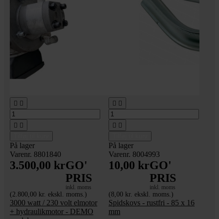








Tilføj til kurv
Tilføj til kurv
På lager
På lager
Varenr. 8801840
Varenr. 8004993
3.500,00 kr
GO'
10,00 kr
GO'
PRIS
PRIS
inkl. moms
inkl. moms
(2.800,00 kr. ekskl. moms.)
(8,00 kr. ekskl. moms.)
3000 watt / 230 volt elmotor
Spidskovs - rustfri - 85 x 16
+ hydraulikmotor - DEMO
mm