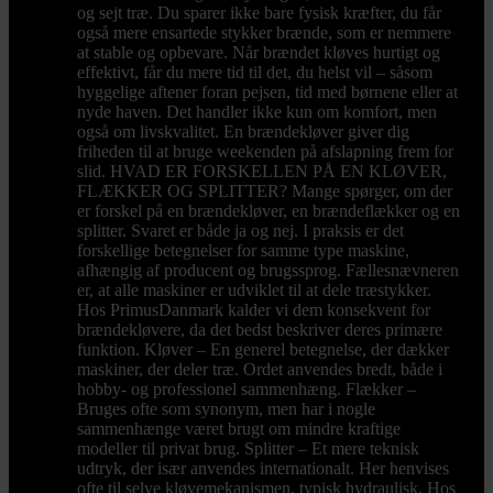
og sejt træ. Du sparer ikke bare fysisk kræfter, du får
også mere ensartede stykker brænde, som er nemmere
at stable og opbevare. Når brændet kløves hurtigt og
effektivt, får du mere tid til det, du helst vil – såsom
hyggelige aftener foran pejsen, tid med børnene eller at
nyde haven. Det handler ikke kun om komfort, men
også om livskvalitet. En brændekløver giver dig
friheden til at bruge weekenden på afslapning frem for
slid. HVAD ER FORSKELLEN PÅ EN KLØVER,
FLÆKKER OG SPLITTER? Mange spørger, om der
er forskel på en brændekløver, en brændeflækker og en
splitter. Svaret er både ja og nej. I praksis er det
forskellige betegnelser for samme type maskine,
afhængig af producent og brugssprog. Fællesnævneren
er, at alle maskiner er udviklet til at dele træstykker.
Hos PrimusDanmark kalder vi dem konsekvent for
brændekløvere, da det bedst beskriver deres primære
funktion. Kløver – En generel betegnelse, der dækker
maskiner, der deler træ. Ordet anvendes bredt, både i
hobby- og professionel sammenhæng. Flækker –
Bruges ofte som synonym, men har i nogle
sammenhænge været brugt om mindre kraftige
modeller til privat brug. Splitter – Et mere teknisk
udtryk, der især anvendes internationalt. Her henvises
ofte til selve kløvemekanismen, typisk hydraulisk. Hos