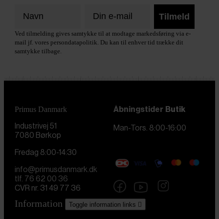
Tilmeld
Ved tilmelding gives samtykke til at modtage markedsføring via e-
mail jf. vores persondatapolitik. Du kan til enhver tid trække dit
samtykke tilbage.
Primus Danmark
Åbningstider
Butik
Industrivej 51
Man-Tors. 8:00-16:00
7080 Børkop
Fredag 8:00-14:30
info@primusdanmark.dk
tlf. 76 62 00 36
CVR nr. 31 49 77 36
Information
Toggle information links
