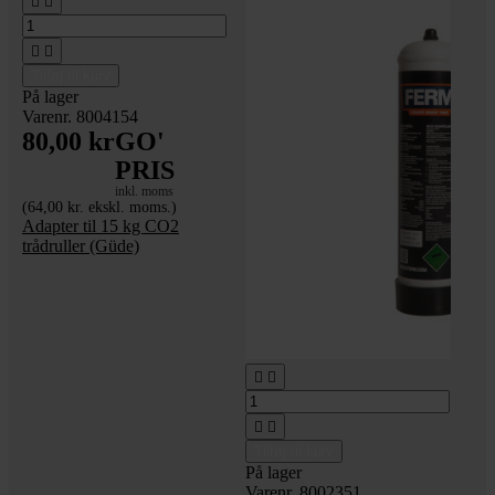




Tilføj til kurv
På lager
Varenr. 8004154
80,00 kr
GO'
PRIS
inkl. moms
(64,00 kr. ekskl. moms.)
Adapter til 15 kg CO2
trådruller (Güde)




Tilføj til kurv
På lager
Varenr. 8002351