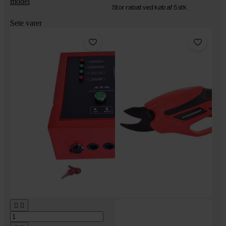
model
Stor rabat ved køb af 5 stk.
Sete varer

