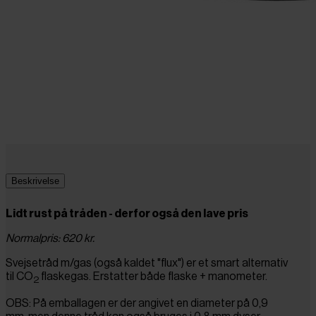
Beskrivelse
Lidt rust på tråden - derfor også den lave pris
Normalpris: 620 kr.
Svejsetråd m/gas (også kaldet "flux") er et smart alternativ
til CO
flaskegas. Erstatter både flaske + manometer.
2
OBS: På emballagen er der angivet en diameter på 0,9