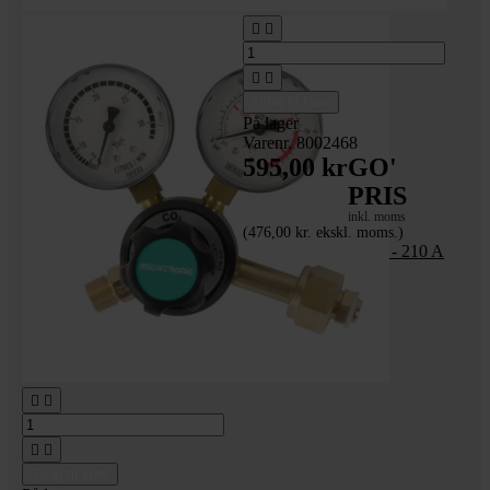




Tilføj til kurv
På lager
Varenr. 8002468
595,00 kr
GO'
PRIS
inkl. moms
(476,00 kr. ekskl. moms.)
Svejseslange 3 meter - 210 A




Tilføj til kurv