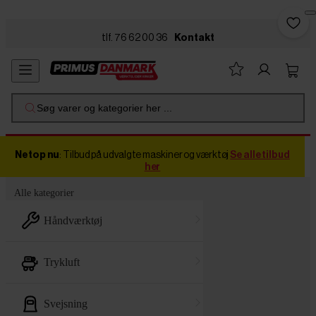
Skip to main content
tlf. 76 62 00 36
Kontakt
Søg varer og kategorier her ...
Netop nu
: Tilbud på udvalgte maskiner og værktøj
Se alle tilbud
her
Alle kategorier
håndværktøj
trykluft
svejsning