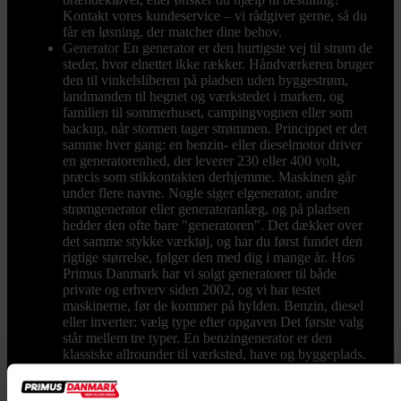
Kontakt vores kundeservice – vi rådgiver gerne, så du
får en løsning, der matcher dine behov.
Generator
En generator er den hurtigste vej til strøm de
steder, hvor elnettet ikke rækker. Håndværkeren bruger
den til vinkelsliberen på pladsen uden byggestrøm,
landmanden til hegnet og værkstedet i marken, og
familien til sommerhuset, campingvognen eller som
backup, når stormen tager strømmen. Princippet er det
samme hver gang: en benzin- eller dieselmotor driver
en generatorenhed, der leverer 230 eller 400 volt,
præcis som stikkontakten derhjemme. Maskinen går
under flere navne. Nogle siger elgenerator, andre
strømgenerator eller generatoranlæg, og på pladsen
hedder den ofte bare "generatoren". Det dækker over
det samme stykke værktøj, og har du først fundet den
rigtige størrelse, følger den med dig i mange år. Hos
Primus Danmark har vi solgt generatorer til både
private og erhverv siden 2002, og vi har testet
maskinerne, før de kommer på hylden. Benzin, diesel
eller inverter: vælg type efter opgaven Det første valg
står mellem tre typer. En benzingenerator er den
klassiske allrounder til værksted, have og byggeplads.
Den er billigst i anskaffelse, nem at starte og findes fra
små transportable modeller til kraftige maskiner på