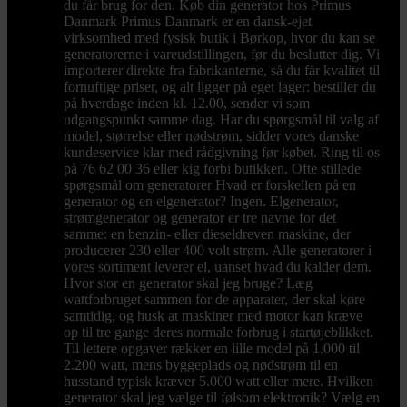
du får brug for den. Køb din generator hos Primus
Danmark Primus Danmark er en dansk-ejet
virksomhed med fysisk butik i Børkop, hvor du kan se
generatorerne i vareudstillingen, før du beslutter dig. Vi
importerer direkte fra fabrikanterne, så du får kvalitet til
fornuftige priser, og alt ligger på eget lager: bestiller du
på hverdage inden kl. 12.00, sender vi som
udgangspunkt samme dag. Har du spørgsmål til valg af
model, størrelse eller nødstrøm, sidder vores danske
kundeservice klar med rådgivning før købet. Ring til os
på 76 62 00 36 eller kig forbi butikken. Ofte stillede
spørgsmål om generatorer Hvad er forskellen på en
generator og en elgenerator? Ingen. Elgenerator,
strømgenerator og generator er tre navne for det
samme: en benzin- eller dieseldreven maskine, der
producerer 230 eller 400 volt strøm. Alle generatorer i
vores sortiment leverer el, uanset hvad du kalder dem.
Hvor stor en generator skal jeg bruge? Læg
wattforbruget sammen for de apparater, der skal køre
samtidig, og husk at maskiner med motor kan kræve
op til tre gange deres normale forbrug i startøjeblikket.
Til lettere opgaver rækker en lille model på 1.000 til
2.200 watt, mens byggeplads og nødstrøm til en
husstand typisk kræver 5.000 watt eller mere. Hvilken
generator skal jeg vælge til følsom elektronik? Vælg en