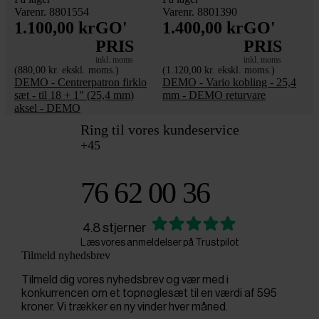
Varenr. 8801554
Varenr. 8801390
1.100,00 kr
GO'
1.400,00 kr
GO'
PRIS
PRIS
inkl. moms
inkl. moms
(880,00 kr. ekskl. moms.)
(1.120,00 kr. ekskl. moms.)
DEMO - Centrerpatron firklo
DEMO - Vario kobling - 25,4
sæt - til 18 + 1" (25,4 mm)
mm - DEMO returvare
aksel - DEMO
Ring til vores kundeservice
+45
76 62 00 36
4.8 stjerner
Læs vores anmeldelser på Trustpilot
Tilmeld nyhedsbrev
Tilmeld dig vores nyhedsbrev og vær med i
konkurrencen om et topnøglesæt til en værdi af 595
kroner. Vi trækker en ny vinder hver måned.