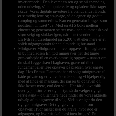
invertermodel. Den leverer en ren og stabil spænding
uden udsving, så computere, tv og opladere ikke tager
skade. Vores digitale invertere fra blandt andet Honda
er samtidig lette og støjsvage, så de egner sig godt til
camping og sommerhus. Kan en generator bruges som
nødstrøm til huset? Ja. Med en ATS boks mellem
elnettet og generatoren starter maskinen automatisk ved
strømsvigt og slukker igen, når nettet vender tilbage.
En lydsvag dieselmodel på 5.200 watt eller mere er et
solidt udgangspunkt for en almindelig husstand.
Minigraver
Minigraver til hver opgave – fra baghaven
til byggepladsen En god minigraver gør det tunge
gravearbejde til en overkommelig opgave – uanset om
du skal lægge dræn i baghaven, grave ud til et
fundament eller løse opgaver på pladsen hver eneste
dag. Hos Primus Danmark har vi solgt minigravere til
både private og erhverv siden 2002, og vi hjælper dig
med at finde en maskine, der passer til opgaven og
ikke koster mere, end den skal. Her får du overblik
over typer, størrelser og udstyr, så du vælger rigtigt
første gang – og længere nede finder du vores aktuelle
udvalg af minigravere til salg. Sådan vælger du den
rigtige minigraver Det rigtige valg handler om
opgaven: Hvor meget skal du grave, hvor god er
adgangen, og hvor tit skal maskinen bruges? En