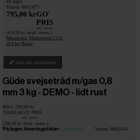
På lager
Varenr. 8002475
795,00 kr
GO'
PRIS
inkl. moms
(636,00 kr. ekskl. moms.)
Migatronic Manometer CO2
til 6 kg flaske
Skriv din anmeldelse
Güde svejsetråd m/gas 0,8
mm 3 kg - DEMO - lidt rust
Price:
250,00 kr
250,00 kr
GO' PRIS
inkl. moms
(200,00 kr. ekskl. moms.)
Varenr. 8002434
På lager, leveringstid er
1-2 hverdage