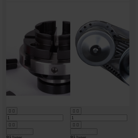








Tilføj til kurv
Tilføj til kurv
På lager
På lager