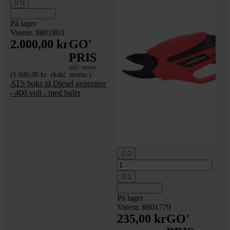


Tilføj til kurv
På lager
Varenr. 8801803
2.000,00 kr
GO'
PRIS
inkl. moms
(1.600,00 kr. ekskl. moms.)
ATS boks til Diesel generator
- 400 volt - med buler




Tilføj til kurv
På lager
Varenr. 8801779
235,00 kr
GO'