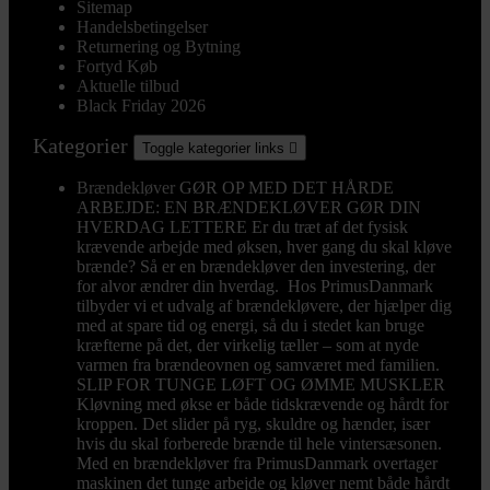
Sitemap
Handelsbetingelser
Returnering og Bytning
Fortyd Køb
Aktuelle tilbud
Black Friday 2026
Kategorier
Toggle kategorier links

Brændekløver
GØR OP MED DET HÅRDE
ARBEJDE: EN BRÆNDEKLØVER GØR DIN
HVERDAG LETTERE Er du træt af det fysisk
krævende arbejde med øksen, hver gang du skal kløve
brænde? Så er en brændekløver den investering, der
for alvor ændrer din hverdag. Hos PrimusDanmark
tilbyder vi et udvalg af brændekløvere, der hjælper dig
med at spare tid og energi, så du i stedet kan bruge
kræfterne på det, der virkelig tæller – som at nyde
varmen fra brændeovnen og samværet med familien.
SLIP FOR TUNGE LØFT OG ØMME MUSKLER
Kløvning med økse er både tidskrævende og hårdt for
kroppen. Det slider på ryg, skuldre og hænder, især
hvis du skal forberede brænde til hele vintersæsonen.
Med en brændekløver fra PrimusDanmark overtager
maskinen det tunge arbejde og kløver nemt både hårdt