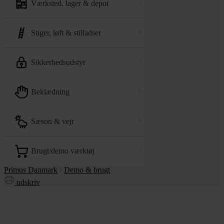
værksted, lager & depot
stiger, løft & stilladser
sikkerhedsudstyr
beklædning
sæson & vejr
brugt/demo værktøj
Primus Danmark
Demo & brugt
udskriv