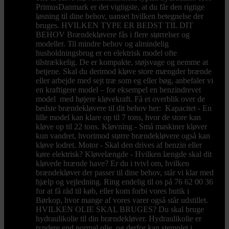
PrimusDanmark er det vigtigste, at du får den rigtige
løsning til dine behov, uanset hvilken betegnelse der
bruges. HVILKEN TYPE ER BEDST TIL DIT
BEHOV Brændekløvere fås i flere størrelser og
modeller. Til mindre behov og almindelig
husholdningsbrug er en elektrisk model ofte
tilstrækkelig. De er kompakte, støjsvage og nemme at
betjene. Skal du derimod kløve store mængder brænde
eller arbejde med sejt træ som eg eller bøg, anbefaler vi
en kraftigere model – for eksempel en benzindrevet
model med højere kløvekraft. Få et overblik over de
bedste brændekløvere til dit behov her: Kapacitet - En
lille model kan klare op til 7 tons, hvor de store kan
kløve op til 22 tons. Kløvning - Små maskiner kløver
kun vandret, hvorimod større brændekløvere også kan
kløve lodret. Motor - Skal den drives af benzin eller
køre elektrisk? Kløvelængde - Hvilken længde skal dit
kløvede brænde have? Er du i tvivl om, hvilken
brændekløver der passer til dine behov, står vi klar med
hjælp og vejledning. Ring endelig til os på 76 62 00 36
for at få råd til køb, eller kom forbi vores butik i
Børkop, hvor mange af vores varer også står udstillet.
HVILKEN OLIE SKAL BRUGES? Du skal bruge
hydraulikolie til din brændekløver. Hydraulikolie er
tyndere end normal olie, og derfor kan stemplet i