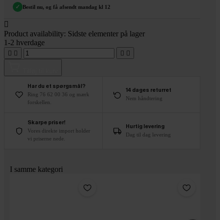
✓
Bestil nu, og få afsendt mandag kl 12

Product availability:
Sidste elementer på lager
1-2 hverdage




Tilføj til kurv
Har du et spørgsmål?
14 dages returret
Ring 76 62 00 36 og mærk
Nem håndtering
forskellen.
Skarpe priser!
Hurtig levering
Vores direkte import holder
Dag til dag levering
vi priserne nede.
I samme kategori