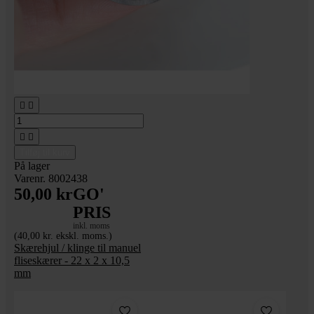




Tilføj til kurv
På lager
Varenr. 8002438
50,00 kr
GO'
PRIS
inkl. moms
(40,00 kr. ekskl. moms.)
Skærehjul / klinge til manuel
fliseskærer - 22 x 2 x 10,5
mm