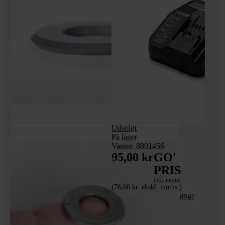
Udsolgt
På lager
Varenr. 8801456
95,00 kr
GO'
PRIS
inkl. moms
(76,00 kr. ekskl. moms.)
Einhell lader til X-Change
serien - demo