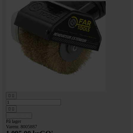




Tilføj til kurv
På lager
Varenr. 8005887