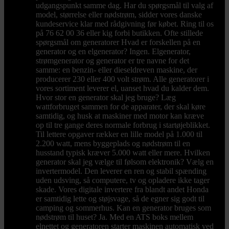
udgangspunkt samme dag. Har du spørgsmål til valg af
model, størrelse eller nødstrøm, sidder vores danske
kundeservice klar med rådgivning før købet. Ring til os
på 76 62 00 36 eller kig forbi butikken. Ofte stillede
spørgsmål om generatorer Hvad er forskellen på en
generator og en elgenerator? Ingen. Elgenerator,
strømgenerator og generator er tre navne for det
samme: en benzin- eller dieseldreven maskine, der
producerer 230 eller 400 volt strøm. Alle generatorer i
vores sortiment leverer el, uanset hvad du kalder dem.
Hvor stor en generator skal jeg bruge? Læg
wattforbruget sammen for de apparater, der skal køre
samtidig, og husk at maskiner med motor kan kræve
op til tre gange deres normale forbrug i startøjeblikket.
Til lettere opgaver rækker en lille model på 1.000 til
2.200 watt, mens byggeplads og nødstrøm til en
husstand typisk kræver 5.000 watt eller mere. Hvilken
generator skal jeg vælge til følsom elektronik? Vælg en
invertermodel. Den leverer en ren og stabil spænding
uden udsving, så computere, tv og opladere ikke tager
skade. Vores digitale invertere fra blandt andet Honda
er samtidig lette og støjsvage, så de egner sig godt til
camping og sommerhus. Kan en generator bruges som
nødstrøm til huset? Ja. Med en ATS boks mellem
elnettet og generatoren starter maskinen automatisk ved