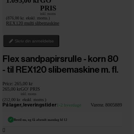
1.095,00 kr
GO'
PRIS
inkl. moms
(876,00 kr. ekskl. moms.)
REX120 multi slibemaskine
Skriv din anmeldelse
Flex sandpapirsrulle - korn 80
- til REX120 slibemaskine m. fl.
Price:
265,00 kr
265,00 kr
GO' PRIS
inkl. moms
(212,00 kr. ekskl. moms.)
Varenr. 8005889
På lager, leveringstid er
1-2 hverdage
✓
Bestil nu, og få afsendt mandag kl 12
