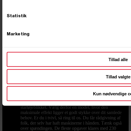
eller ladere, skal du kigge efter en invertergenerator,
også kaldet en digital generator. Den leverer en helt ren
og stabil spænding, vejer ofte under 20 kilo og er
Statistik
markant mere støjsvag end de åbne modeller. Derfor er
den favoritten til camping, sommerhus og festival. Går
du efter et bestemt mærke, kan du gå direkte til vores
Honda-generatorer med de velkendte EU-modeller
Marketing
eller vores Hyundai-generatorer, der spænder fra
kompakte invertere til store dieselanlæg. Sådan vælger
du den rigtige størrelse Størrelsen måles i watt, og
regnestykket er vigtigere end de fleste tror. Kig på
Tillad alle
typepladen på de apparater, du vil tilslutte, og læg
forbruget sammen for det udstyr, der skal køre
samtidig. En hækkeklipper nøjes med omkring 500
watt, mens en kaffemaskine kan trække op mod 1.500
Tillad valgte
watt. Husk startstrømmen. Mange maskiner kræver
langt mere strøm i det øjeblik, de tænder, end når de
kører. En kompressor eller en stor vinkelsliber kan
Kun nødvendige c
kortvarigt trække op til tre gange sit normale forbrug,
så et apparat på 2.000 watt kan kræve 6.000 watt i
startøjeblikket. Vælg derfor en model, hvor den
maksimale effekt ligger et godt stykke over dit samlede
behov. Er du i tvivl, så ring til os. Du får rådgivning af
folk, der selv har haft maskinerne i hånden. Tænk også
over spændingen. De fleste opgaver klares med 230