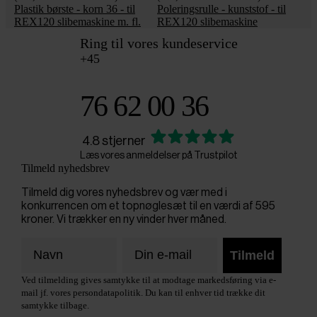
Plastik børste - korn 36 - til
Poleringsrulle - kunststof - til
REX120 slibemaskine m. fl.
REX120 slibemaskine
Ring til vores kundeservice
+45
76 62 00 36
4.8 stjerner
Læs vores anmeldelser på Trustpilot
Tilmeld nyhedsbrev
Tilmeld dig vores nyhedsbrev og vær med i
konkurrencen om et topnøglesæt til en værdi af 595
kroner. Vi trækker en ny vinder hver måned.
Tilmeld
Ved tilmelding gives samtykke til at modtage markedsføring via e-
mail jf. vores persondatapolitik. Du kan til enhver tid trække dit
samtykke tilbage.