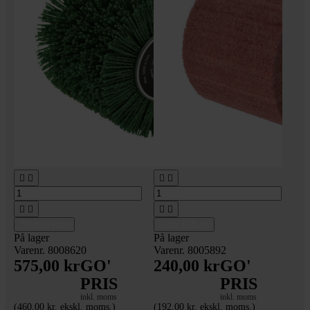








Tilføj til kurv
Tilføj til kurv
På lager
På lager
Varenr. 8008620
Varenr. 8005892
575,00 kr
GO'
240,00 kr
GO'
PRIS
PRIS
inkl. moms
inkl. moms
(460,00 kr. ekskl. moms.)
(192,00 kr. ekskl. moms.)