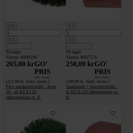








Tilføj til kurv
Tilføj til kurv
På lager
På lager
Varenr. 8008190
Varenr. 8007176
265,00 kr
GO'
250,00 kr
GO'
PRIS
PRIS
inkl. moms
inkl. moms
(212,00 kr. ekskl. moms.)
(200,00 kr. ekskl. moms.)
Flex sandpapirsrulle - korn
Sandpapir + kunststofrulle -
36 - til REX120
til REX120 slibemaskine m.
slibemaskine m. fl.
fl.