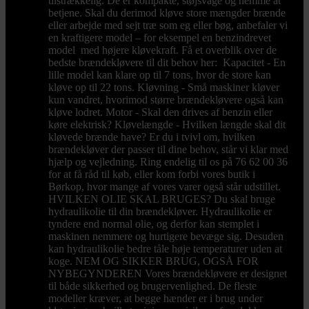
tilstrækkelig. De er kompakte, støjsvage og nemme at
betjene. Skal du derimod kløve store mængder brænde
eller arbejde med sejt træ som eg eller bøg, anbefaler vi
en kraftigere model – for eksempel en benzindrevet
model med højere kløvekraft. Få et overblik over de
bedste brændekløvere til dit behov her: Kapacitet - En
lille model kan klare op til 7 tons, hvor de store kan
kløve op til 22 tons. Kløvning - Små maskiner kløver
kun vandret, hvorimod større brændekløvere også kan
kløve lodret. Motor - Skal den drives af benzin eller
køre elektrisk? Kløvelængde - Hvilken længde skal dit
kløvede brænde have? Er du i tvivl om, hvilken
brændekløver der passer til dine behov, står vi klar med
hjælp og vejledning. Ring endelig til os på 76 62 00 36
for at få råd til køb, eller kom forbi vores butik i
Børkop, hvor mange af vores varer også står udstillet.
HVILKEN OLIE SKAL BRUGES? Du skal bruge
hydraulikolie til din brændekløver. Hydraulikolie er
tyndere end normal olie, og derfor kan stemplet i
maskinen nemmere og hurtigere bevæge sig. Desuden
kan hydraulikolie bedre tåle høje temperaturer uden at
koge. NEM OG SIKKER BRUG, OGSÅ FOR
NYBEGYNDEREN Vores brændekløvere er designet
til både sikkerhed og brugervenlighed. De fleste
modeller kræver, at begge hænder er i brug under