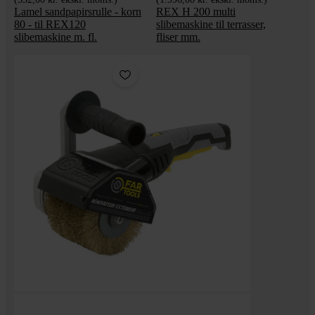
Lamel sandpapirsrulle - korn
REX H 200 multi
80 - til REX120
slibemaskine til terrasser,
slibemaskine m. fl.
fliser mm.