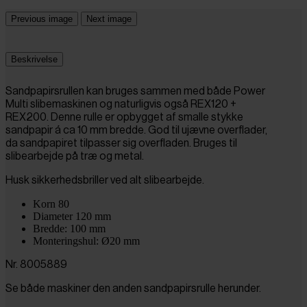
Previous image
Next image
Beskrivelse
Sandpapirsrullen kan bruges sammen med både Power
Multi slibemaskinen og naturligvis også REX120 +
REX200. Denne rulle er opbygget af smalle stykke
sandpapir á ca 10 mm bredde. God til ujævne overflader,
da sandpapiret tilpasser sig overfladen. Bruges til
slibearbejde på træ og metal.
Husk sikkerhedsbriller ved alt slibearbejde.
Korn 80
Diameter 120 mm
Bredde: 100 mm
Monteringshul: Ø20 mm
Nr. 8005889
Se både maskiner den anden sandpapirsrulle herunder.