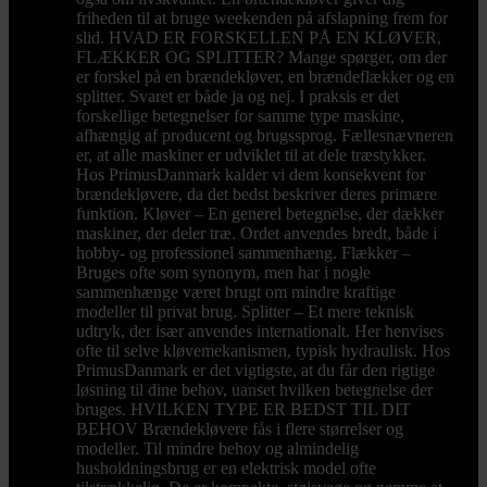
friheden til at bruge weekenden på afslapning frem for
slid. HVAD ER FORSKELLEN PÅ EN KLØVER,
FLÆKKER OG SPLITTER? Mange spørger, om der
er forskel på en brændekløver, en brændeflækker og en
splitter. Svaret er både ja og nej. I praksis er det
forskellige betegnelser for samme type maskine,
afhængig af producent og brugssprog. Fællesnævneren
er, at alle maskiner er udviklet til at dele træstykker.
Hos PrimusDanmark kalder vi dem konsekvent for
brændekløvere, da det bedst beskriver deres primære
funktion. Kløver – En generel betegnelse, der dækker
maskiner, der deler træ. Ordet anvendes bredt, både i
hobby- og professionel sammenhæng. Flækker –
Bruges ofte som synonym, men har i nogle
sammenhænge været brugt om mindre kraftige
modeller til privat brug. Splitter – Et mere teknisk
udtryk, der især anvendes internationalt. Her henvises
ofte til selve kløvemekanismen, typisk hydraulisk. Hos
PrimusDanmark er det vigtigste, at du får den rigtige
løsning til dine behov, uanset hvilken betegnelse der
bruges. HVILKEN TYPE ER BEDST TIL DIT
BEHOV Brændekløvere fås i flere størrelser og
modeller. Til mindre behov og almindelig
husholdningsbrug er en elektrisk model ofte