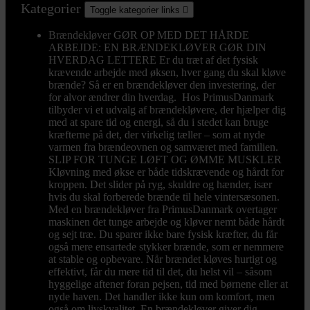
Kategorier
Toggle kategorier links

Brændekløver
GØR OP MED DET HÅRDE
ARBEJDE: EN BRÆNDEKLØVER GØR DIN
HVERDAG LETTERE Er du træt af det fysisk
krævende arbejde med øksen, hver gang du skal kløve
brænde? Så er en brændekløver den investering, der
for alvor ændrer din hverdag. Hos PrimusDanmark
tilbyder vi et udvalg af brændekløvere, der hjælper dig
med at spare tid og energi, så du i stedet kan bruge
kræfterne på det, der virkelig tæller – som at nyde
varmen fra brændeovnen og samværet med familien.
SLIP FOR TUNGE LØFT OG ØMME MUSKLER
Kløvning med økse er både tidskrævende og hårdt for
kroppen. Det slider på ryg, skuldre og hænder, især
hvis du skal forberede brænde til hele vintersæsonen.
Med en brændekløver fra PrimusDanmark overtager
maskinen det tunge arbejde og kløver nemt både hårdt
og sejt træ. Du sparer ikke bare fysisk kræfter, du får
også mere ensartede stykker brænde, som er nemmere
at stable og opbevare. Når brændet kløves hurtigt og
effektivt, får du mere tid til det, du helst vil – såsom
hyggelige aftener foran pejsen, tid med børnene eller at
nyde haven. Det handler ikke kun om komfort, men
også om livskvalitet. En brændekløver giver dig