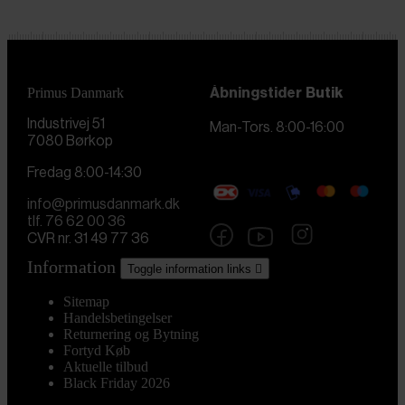
Primus Danmark
Åbningstider
Butik
Industrivej 51
Man-Tors. 8:00-16:00
7080 Børkop
Fredag 8:00-14:30
info@primusdanmark.dk
tlf. 76 62 00 36
CVR nr. 31 49 77 36
Information
Toggle information links

Sitemap
Handelsbetingelser
Returnering og Bytning
Fortyd Køb
Aktuelle tilbud
Black Friday 2026