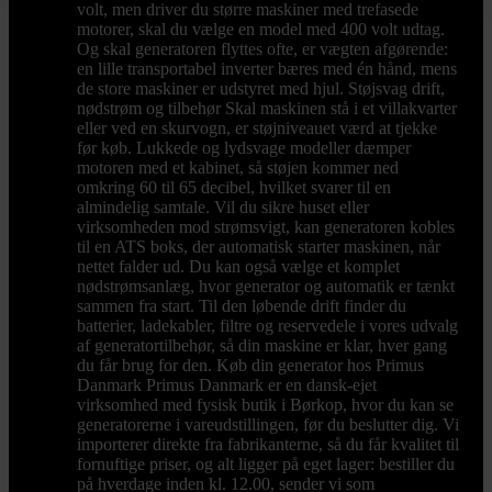
volt, men driver du større maskiner med trefasede
motorer, skal du vælge en model med 400 volt udtag.
Og skal generatoren flyttes ofte, er vægten afgørende:
en lille transportabel inverter bæres med én hånd, mens
de store maskiner er udstyret med hjul. Støjsvag drift,
nødstrøm og tilbehør Skal maskinen stå i et villakvarter
eller ved en skurvogn, er støjniveauet værd at tjekke
før køb. Lukkede og lydsvage modeller dæmper
motoren med et kabinet, så støjen kommer ned
omkring 60 til 65 decibel, hvilket svarer til en
almindelig samtale. Vil du sikre huset eller
virksomheden mod strømsvigt, kan generatoren kobles
til en ATS boks, der automatisk starter maskinen, når
nettet falder ud. Du kan også vælge et komplet
nødstrømsanlæg, hvor generator og automatik er tænkt
sammen fra start. Til den løbende drift finder du
batterier, ladekabler, filtre og reservedele i vores udvalg
af generatortilbehør, så din maskine er klar, hver gang
du får brug for den. Køb din generator hos Primus
Danmark Primus Danmark er en dansk-ejet
virksomhed med fysisk butik i Børkop, hvor du kan se
generatorerne i vareudstillingen, før du beslutter dig. Vi
importerer direkte fra fabrikanterne, så du får kvalitet til
fornuftige priser, og alt ligger på eget lager: bestiller du
på hverdage inden kl. 12.00, sender vi som