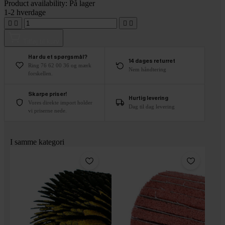
Product availability:
På lager
1-2 hverdage




Tilføj til kurv
Har du et spørgsmål?
14 dages returret
Ring 76 62 00 36 og mærk
Nem håndtering
forskellen.
Skarpe priser!
Hurtig levering
Vores direkte import holder
Dag til dag levering
vi priserne nede.
I samme kategori