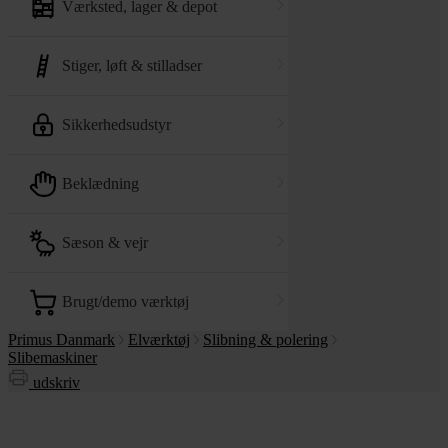
værksted, lager & depot
stiger, løft & stilladser
sikkerhedsudstyr
beklædning
sæson & vejr
brugt/demo værktøj
Primus Danmark
Elværktøj
Slibning & polering
Slibemaskiner
udskriv