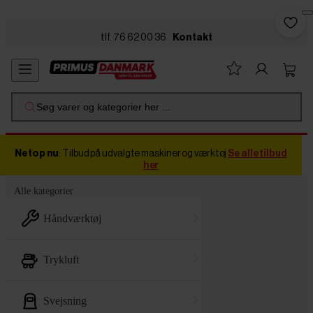
Skip to main content
tlf. 76 62 00 36
Kontakt
Søg varer og kategorier her ...
Netop nu
: Tilbud på udvalgte maskiner og værktøj
Se alle tilbud
her
Alle kategorier
håndværktøj
trykluft
svejsning