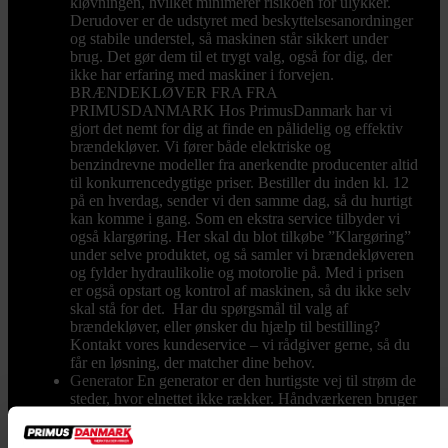
kløvningen, hvilket minimerer risikoen for ulykker.
Derudover er de udstyret med beskyttelsesanordninger
og stabile understel, så maskinen står sikkert under
brug. Det gør dem til et trygt valg, også for dig, der
ikke har erfaring med maskiner i forvejen.
BRÆNDEKLØVER FRA FRA
PRIMUSDANMARK Hos PrimusDanmark har vi
gjort det nemt for dig at finde en pålidelig og effektiv
brændekløver. Vi fører både elektriske og
benzindrevne modeller fra anerkendte producenter altid
til konkurrencedygtige priser. Bestiller du inden kl. 12
på en hverdag, sender vi den samme dag, så du hurtigt
kan komme i gang. Som en ekstra service tilbyder vi
også klargøring. Her skal du blot tilkøbe ”Klargøring”
under selve produktet, og så samler vi brændekløveren
og fylder hydraulikolie og motorolie på. Med i prisen
er også opstart og kontrol af maskinen, så du ikke selv
skal stå for det. Har du spørgsmål til valg af
brændekløver, eller ønsker du hjælp til bestilling?
Kontakt vores kundeservice – vi rådgiver gerne, så du
får en løsning, der matcher dine behov.
Generator
En generator er den hurtigste vej til strøm de
steder, hvor elnettet ikke rækker. Håndværkeren bruger
den til vinkelsliberen på pladsen uden byggestrøm,
landmanden til hegnet og værkstedet i marken, og