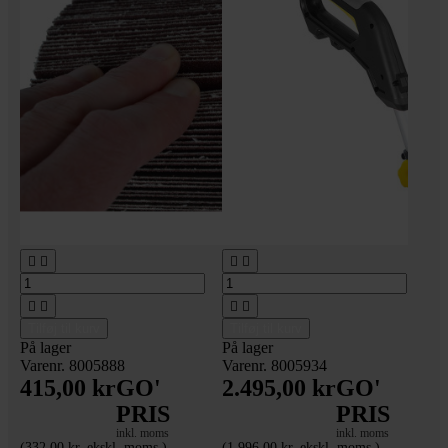








Tilføj til kurv
Tilføj til kurv
På lager
På lager
Varenr. 8005888
Varenr. 8005934
415,00 kr
GO'
2.495,00 kr
GO'
PRIS
PRIS
inkl. moms
inkl. moms
(332,00 kr. ekskl. moms.)
(1.996,00 kr. ekskl. moms.)