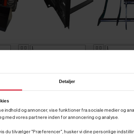








Tilføj til kurv
Tilføj til kurv
Ikke på lager
Ikke på lager
Varenr. 8009415
Varenr. 8009416
PRIS
4.495,00 kr
GO' PRIS
5.995,00 kr
G
Detaljer
inkl. moms
inkl
(3.596,00 kr. ekskl. moms.)
(4.796,00 kr. ekskl. mo
Gafler til Tiny-Ox Minilæsser
Skovklo til Tiny-Ox 
kies
sse indhold og annoncer, vise funktioner fra sociale medier og anal
øg med vores partnere inden for annoncering og analyse.
is du tilvælger "Præferencer", husker vi dine personlige indstilli