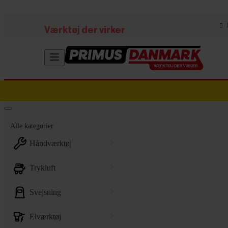
Skip to main content
Værktøj der virker
Alle kategorier
håndværktøj
trykluft
svejsning
elværktøj