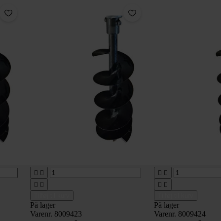








Tilføj til kurv
Tilføj til kurv
På lager
På lager
Varenr. 8009423
Varenr. 8009424