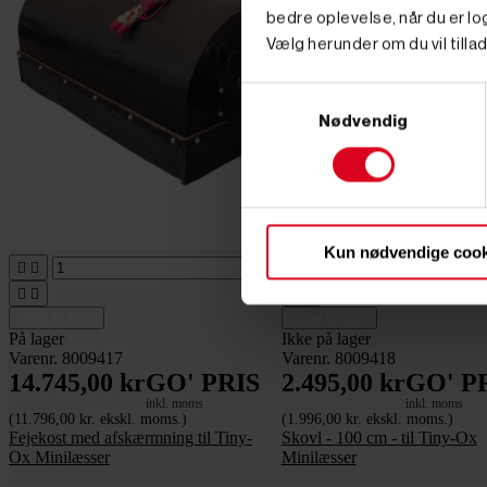
bedre oplevelse, når du er log
Vælg herunder om du vil tillad
Samtykkevalg
Nødvendig
Kun nødvendige cook








Tilføj til kurv
Tilføj til kurv
På lager
Ikke på lager
Varenr. 8009417
Varenr. 8009418
14.745,00 kr
GO' PRIS
2.495,00 kr
GO' P
inkl. moms
inkl. moms
(11.796,00 kr. ekskl. moms.)
(1.996,00 kr. ekskl. moms.)
Fejekost med afskærmning til Tiny-
Skovl - 100 cm - til Tiny-Ox
Ox Minilæsser
Minilæsser