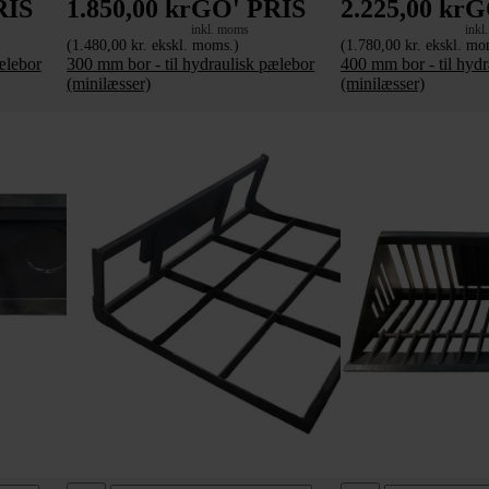
RIS
1.850,00 kr
GO' PRIS
2.225,00 kr
G
inkl. moms
inkl
(1.480,00 kr. ekskl. moms.)
(1.780,00 kr. ekskl. mo
ælebor
300 mm bor - til hydraulisk pælebor
400 mm bor - til hyd
(minilæsser)
(minilæsser)