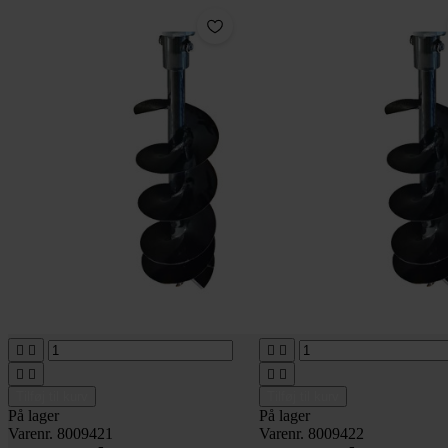








Tilføj til kurv
Tilføj til kurv
På lager
På lager
Varenr. 8009421
Varenr. 8009422