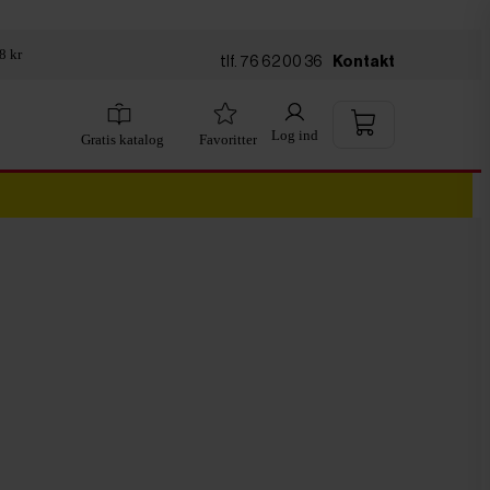
8 kr
tlf. 76 62 00 36
Kontakt
Log ind
Gratis katalog
Favoritter