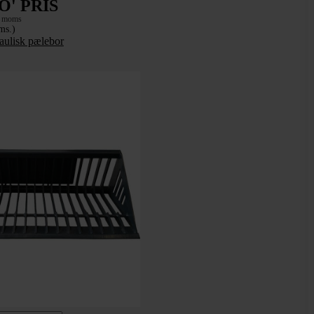
O' PRIS
. moms
ms.)
raulisk pælebor