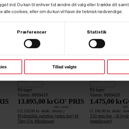
get ind. Du kan til enhver tid ændre dit valg eller trække dit sam
e alle cookies, eller om du kun vil have de teknisk nødvendige.
Præferencer
Statistik
ies
Tillad valgte








Tilføj til kurv
Tilføj til kurv
På lager
På lager
Varenr. 8009419
Varenr. 8009420
RIS
13.895,00 kr
GO' PRIS
1.475,00 kr
G
inkl. moms
inkl
(11.116,00 kr. ekskl. moms.)
(1.180,00 kr. ekskl. mo
Hydraulisk pælebor (uden bor) til
150 mm bor - til hyd
Tiny-Ox Minilæsser
(minilæsser)