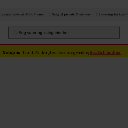
Lagerførende på 4000+ varer
Salg til private & erhverv
Levering fra kun 4
Søg varer og kategorier her ...
Netop nu
: Tilbud på udvalgte maskiner og værktøj
Se alle tilbud her