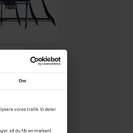
O' PRIS
Om
. moms
ms.)
Minilæsser
ysere vores trafik. Vi deler
nger, så du får en markant