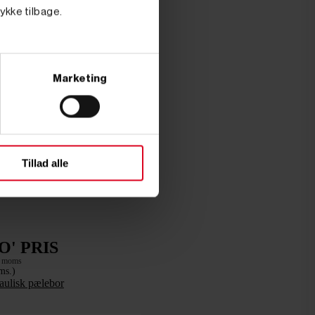
tykke tilbage.
Marketing
Tillad alle
O' PRIS
. moms
ms.)
raulisk pælebor