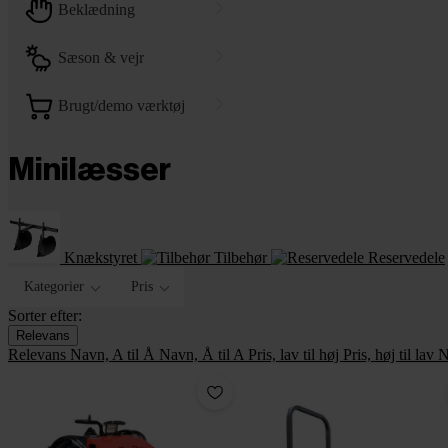
beklædning
sæson & vejr
brugt/demo værktøj
Minilæsser
Knækstyret
Tilbehør
Reservedele
Kategorier
Pris
Sorter efter:
Relevans
Relevans
Navn, A til Å
Navn, Å til A
Pris, lav til høj
Pris, høj til lav
N