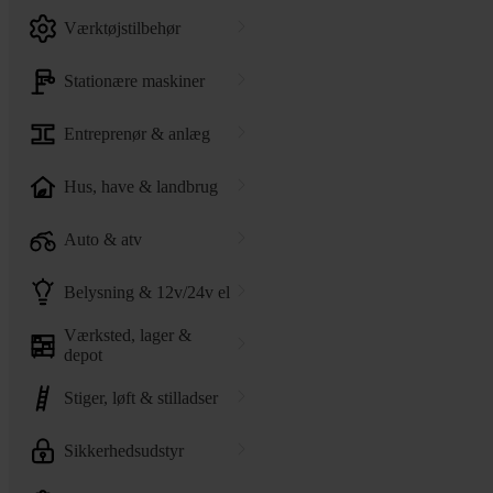
værktøjstilbehør
stationære maskiner
entreprenør & anlæg
hus, have & landbrug
auto & atv
belysning & 12v/24v el
værksted, lager &
depot
stiger, løft & stilladser
sikkerhedsudstyr