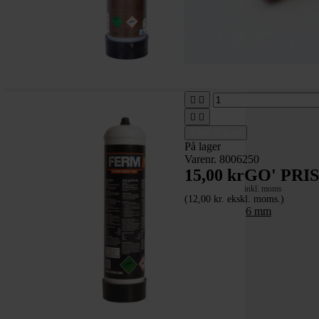




Tilføj til kurv
På lager
Varenr. 8006250
15,00 kr
GO' PRIS
inkl. moms
(12,00 kr. ekskl. moms.)
Svejsedyse 0,6 mm