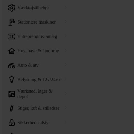
værktøjstilbehør
stationære maskiner
entreprenør & anlæg
hus, have & landbrug
auto & atv
belysning & 12v/24v el
værksted, lager &
depot
stiger, løft & stilladser
sikkerhedsudstyr