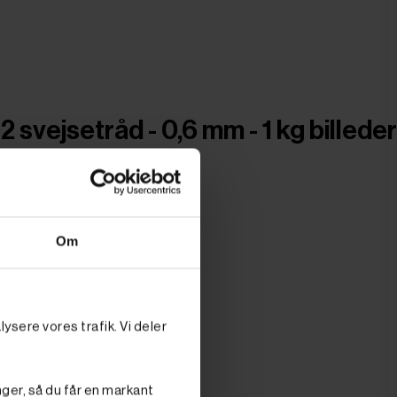
svejsetråd - 0,6 mm - 1 kg billeder
Om
ysere vores trafik. Vi deler
nger, så du får en markant