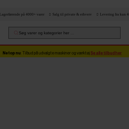
Lagerførende på 4000+ varer
Salg til private & erhverv
Levering fra kun 4
Søg varer og kategorier her ...
Netop nu
: Tilbud på udvalgte maskiner og værktøj
Se alle tilbud her