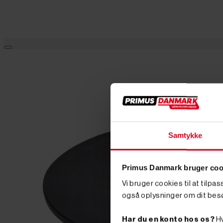
Samtykke
Primus Danmark bruger coo
Vi bruger cookies til at tilpa
også oplysninger om dit bes
Har du en konto hos os?
Hv