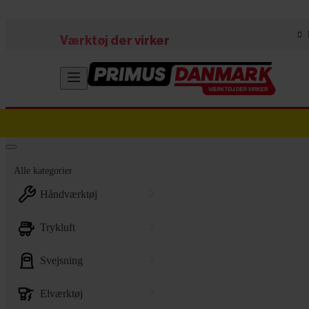
Skip to main content
Værktøj der virker
Alle kategorier
håndværktøj
trykluft
svejsning
elværktøj