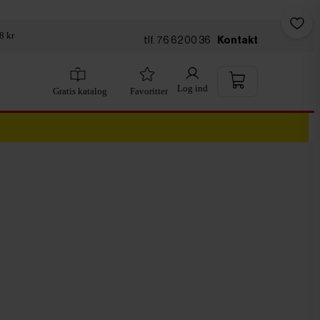
8 kr
tlf. 76 62 00 36
Kontakt
Log ind
Gratis katalog
Favoritter