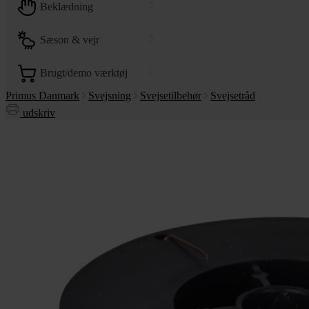
beklædning
sæson & vejr
brugt/demo værktøj
Primus Danmark
Svejsning
Svejsetilbehør
Svejsetråd
udskriv