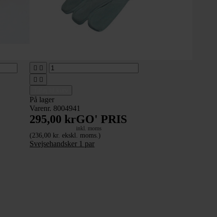




Tilføj til kurv
På lager
Varenr. 8004941
295,00 kr
GO' PRIS
inkl. moms
(236,00 kr. ekskl. moms.)
Svejsehandsker 1 par