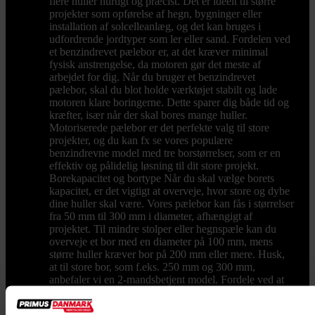
flere huller hurtigt og præcist. Det er ideelt til større
projekter som opførelse af hegn, bygninger eller
installation af solcelleanlæg, og det kan bruges i
udfordrende jordtyper som ler eller sand. Fordelen ved
et benzindrevet pælebor er, at det kræver minimal
fysisk anstrengelse, da motoren gør det meste af
arbejdet for dig. Når du bruger et benzindrevet
pælebor, skal du blot holde værktøjet stabilt og lade
motoren klare boringerne. Dette sparer dig både tid og
kræfter, især når der skal bores mange huller.
Motoriserede pælebor er det perfekte valg til store
projekter, og du kan fx se vores populære
benzindrevne model med tre borstørrelser, som er en
effektiv og pålidelig løsning til dit store projekt.
Borekapacitet og bortype Når du skal vælge borets
kapacitet, er det vigtigt at overveje, hvor store og dybe
dine huller skal være. Vores pælebor kan fås i størrelser
fra 50 mm til 300 mm i diameter, afhængigt af
projektet. Til mindre stolper eller hegnspæle kan du
overveje et bor med en diameter på 100 mm, mens
større huller kræver bor på 200 mm eller mere. Husk,
at til store bor, som f.eks. 250 mm og 300 mm,
anbefaler vi en 2-mandsbetjent model. Fordele ved at
bruge et pælebor Der er mange fordele ved at investere
i et pælebor, hvis du skal i gang med et projekt, der