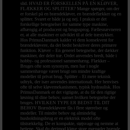
slid. HVAD ER FORSKELLEN PÅ EN KLØVER,
FLÆKKER OG SPLITTER? Mange spørger, om der
er forskel på en brændekløver, en brændeflækker og en
splitter. Svaret er både ja og nej. I praksis er det
forskellige betegnelser for samme type maskine,
afhængig af producent og brugssprog. Fællesnævneren
er, at alle maskiner er udviklet til at dele træstykker.
Hos PrimusDanmark kalder vi dem konsekvent for
brændekløvere, da det bedst beskriver deres primære
funktion. Kløver – En generel betegnelse, der dækker
maskiner, der deler træ. Ordet anvendes bredt, både i
hobby- og professionel sammenhæng. Flækker –
Bruges ofte som synonym, men har i nogle
sammenhænge været brugt om mindre kraftige
modeller til privat brug. Splitter – Et mere teknisk
udtryk, der især anvendes internationalt. Her henvises
ofte til selve kløvemekanismen, typisk hydraulisk. Hos
PrimusDanmark er det vigtigste, at du får den rigtige
løsning til dine behov, uanset hvilken betegnelse der
bruges. HVILKEN TYPE ER BEDST TIL DIT
BEHOV Brændekløvere fås i flere størrelser og
modeller. Til mindre behov og almindelig
husholdningsbrug er en elektrisk model ofte
tilstrækkelig. De er kompakte, støjsvage og nemme at
betjene. Skal du derimod kløve store mængder brænde