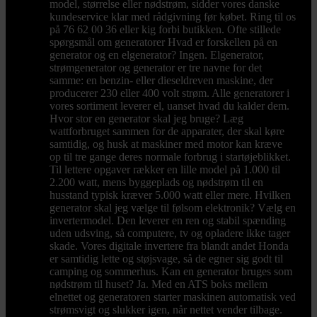
model, størrelse eller nødstrøm, sidder vores danske
kundeservice klar med rådgivning før købet. Ring til os
på 76 62 00 36 eller kig forbi butikken. Ofte stillede
spørgsmål om generatorer Hvad er forskellen på en
generator og en elgenerator? Ingen. Elgenerator,
strømgenerator og generator er tre navne for det
samme: en benzin- eller dieseldreven maskine, der
producerer 230 eller 400 volt strøm. Alle generatorer i
vores sortiment leverer el, uanset hvad du kalder dem.
Hvor stor en generator skal jeg bruge? Læg
wattforbruget sammen for de apparater, der skal køre
samtidig, og husk at maskiner med motor kan kræve
op til tre gange deres normale forbrug i startøjeblikket.
Til lettere opgaver rækker en lille model på 1.000 til
2.200 watt, mens byggeplads og nødstrøm til en
husstand typisk kræver 5.000 watt eller mere. Hvilken
generator skal jeg vælge til følsom elektronik? Vælg en
invertermodel. Den leverer en ren og stabil spænding
uden udsving, så computere, tv og opladere ikke tager
skade. Vores digitale invertere fra blandt andet Honda
er samtidig lette og støjsvage, så de egner sig godt til
camping og sommerhus. Kan en generator bruges som
nødstrøm til huset? Ja. Med en ATS boks mellem
elnettet og generatoren starter maskinen automatisk ved
strømsvigt og slukker igen, når nettet vender tilbage.