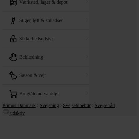
værksted, lager & depot
stiger, løft & stilladser
sikkerhedsudstyr
beklædning
sæson & vejr
brugt/demo værktøj
Primus Danmark
Svejsning
Svejsetilbehør
Svejsetråd
udskriv