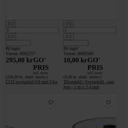








Tilføj til kurv
Tilføj til kurv
På lager
På lager
Varenr. 8002357
Varenr. 8008500
295,00 kr
GO'
10,00 kr
GO'
PRIS
PRIS
inkl. moms
inkl. moms
(236,00 kr. ekskl. moms.)
(8,00 kr. ekskl. moms.)
CO2 svejsetråd 0,8 mm 5 kg
Tilsatstråd / Svejsetråd - sort
jern - 1 m x 2,4 mm