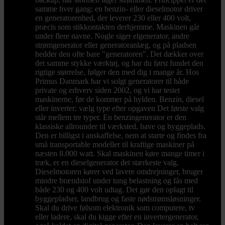
samme hver gang: en benzin- eller dieselmotor driver
en generatorenhed, der leverer 230 eller 400 volt,
præcis som stikkontakten derhjemme. Maskinen går
under flere navne. Nogle siger elgenerator, andre
strømgenerator eller generatoranlæg, og på pladsen
hedder den ofte bare "generatoren". Det dækker over
det samme stykke værktøj, og har du først fundet den
rigtige størrelse, følger den med dig i mange år. Hos
Primus Danmark har vi solgt generatorer til både
private og erhverv siden 2002, og vi har testet
maskinerne, før de kommer på hylden. Benzin, diesel
eller inverter: vælg type efter opgaven Det første valg
står mellem tre typer. En benzingenerator er den
klassiske allrounder til værksted, have og byggeplads.
Den er billigst i anskaffelse, nem at starte og findes fra
små transportable modeller til kraftige maskiner på
næsten 8.000 watt. Skal maskinen køre mange timer i
træk, er en dieselgenerator det stærkeste valg.
Dieselmotoren kører ved lavere omdrejninger, bruger
mindre brændstof under tung belastning og fås med
både 230 og 400 volt udtag. Det gør den oplagt til
byggepladser, landbrug og faste nødstrømsløsninger.
Skal du drive følsom elektronik som computere, tv
eller ladere, skal du kigge efter en invertergenerator,