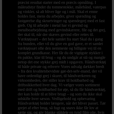
præcist resultat starter med en præcis opmåling. I
måleudstyr finder du tommestokke, målebånd, vaterpas
og vinkler, så alt bliver lige og i mål. Skal et emne
holdes fast, mens du arbejder, giver spænding og
fastgørelse dig skruetvinger og spændegrej med et fast
greb. Og til arbejde i metal har vi gevind og
metalbearbejdning med gevindskærere, file og det grej,
der skal til, når der skæres gevind eller rettes til.
Værktøjssæt – det hele samlet fra start Skal du i gang
fra bunden, eller vil du give en god gave, er et samlet
værktøjssæt ofte den nemmeste og billigste vej til en
komplet grundkasse. Her får du de vigtigste stykker i
én pakke, klar til brug – og du undgår at stå og mangle
netop det ene stykke grej midt i opgaven. Håndværktøj
til både private og erhverv Vores udvalg dækker bredt
– fra den kvalitetsbevidste gør-det-selv-mand, der vil
have ordentligt grej i skuret, til håndværkeren og
virksomheden, der stiller krav til holdbarhed og
driftssikkerhed hver dag. Vi vælger vores sortiment
med drift og holdbarhed for øje, så du får håndværktøj,
der kan holde til at blive brugt – og som du ikke skal
udskifte hver sæson. Vedligehold og opbevaring
Håndværktøj holder længere, når det bliver passet. Tør
grejet af efter brug, så fugt og snavs ikke får lov at
sætte sig, og giv blanke ståldele en tynd film olie, hvis