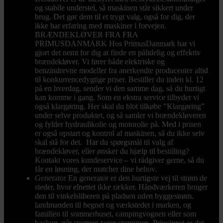
og stabile understel, så maskinen står sikkert under
brug. Det gør dem til et trygt valg, også for dig, der
ikke har erfaring med maskiner i forvejen.
BRÆNDEKLØVER FRA FRA
PRIMUSDANMARK Hos PrimusDanmark har vi
gjort det nemt for dig at finde en pålidelig og effektiv
brændekløver. Vi fører både elektriske og
benzindrevne modeller fra anerkendte producenter altid
til konkurrencedygtige priser. Bestiller du inden kl. 12
på en hverdag, sender vi den samme dag, så du hurtigt
kan komme i gang. Som en ekstra service tilbyder vi
også klargøring. Her skal du blot tilkøbe ”Klargøring”
under selve produktet, og så samler vi brændekløveren
og fylder hydraulikolie og motorolie på. Med i prisen
er også opstart og kontrol af maskinen, så du ikke selv
skal stå for det. Har du spørgsmål til valg af
brændekløver, eller ønsker du hjælp til bestilling?
Kontakt vores kundeservice – vi rådgiver gerne, så du
får en løsning, der matcher dine behov.
Generator
En generator er den hurtigste vej til strøm de
steder, hvor elnettet ikke rækker. Håndværkeren bruger
den til vinkelsliberen på pladsen uden byggestrøm,
landmanden til hegnet og værkstedet i marken, og
familien til sommerhuset, campingvognen eller som
backup, når stormen tager strømmen. Princippet er det