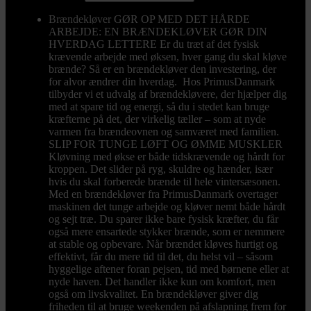
Brændekløver
GØR OP MED DET HÅRDE
ARBEJDE: EN BRÆNDEKLØVER GØR DIN
HVERDAG LETTERE Er du træt af det fysisk
krævende arbejde med øksen, hver gang du skal kløve
brænde? Så er en brændekløver den investering, der
for alvor ændrer din hverdag. Hos PrimusDanmark
tilbyder vi et udvalg af brændekløvere, der hjælper dig
med at spare tid og energi, så du i stedet kan bruge
kræfterne på det, der virkelig tæller – som at nyde
varmen fra brændeovnen og samværet med familien.
SLIP FOR TUNGE LØFT OG ØMME MUSKLER
Kløvning med økse er både tidskrævende og hårdt for
kroppen. Det slider på ryg, skuldre og hænder, især
hvis du skal forberede brænde til hele vintersæsonen.
Med en brændekløver fra PrimusDanmark overtager
maskinen det tunge arbejde og kløver nemt både hårdt
og sejt træ. Du sparer ikke bare fysisk kræfter, du får
også mere ensartede stykker brænde, som er nemmere
at stable og opbevare. Når brændet kløves hurtigt og
effektivt, får du mere tid til det, du helst vil – såsom
hyggelige aftener foran pejsen, tid med børnene eller at
nyde haven. Det handler ikke kun om komfort, men
også om livskvalitet. En brændekløver giver dig
friheden til at bruge weekenden på afslapning frem for