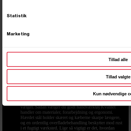
service Hos PrimusDanmark tilbyder vi værktøj af høj
kvalitet til både professionelle håndværkere og private.
Hos os kan du altid regne med konkurrencedygtige
Statistik
priser, hurtig levering fra dag til dag og
imødekommende kundeservice. Har du spørgsmål om
vores produkter eller brug for rådgivning, er du altid
velkommen til at kontakte os på tlf. +45 76 62 00 36
Marketing
eller via e-mail på info@primusdanmark.dk.
Håndværktøj
Håndværktøj til hjem, værksted og
byggeplads Godt håndværktøj er det, der bliver
liggende fremme, fordi det bare virker. Håndværktøj er
Tillad alle
en central del af vores samlede udvalg af værktøj, og
hos Primus Danmark har vi leveret grej til både private
og erhverv siden 2002, og vi har samlet et bredt udvalg
af håndværktøj i en kvalitet, der kan holde til at blive
Tillad valgte
brugt – uden at prisen render fra dig. Uanset om du
skal fylde den første værktøjskasse op eller mangler ét
bestemt stykke grej til dagens opgave, finder du det
Kun nødvendige c
her. Nedenfor får du overblik over de vigtigste typer
håndværktøj, og hvad du skal kigge efter, når du
vælger. Sådan vælger du godt håndværktøj Kvalitet
handler om materialer, forarbejdning og ergonomi.
Hærdet stål holder skæret og kæberne skarpe længere,
og en ordentlig overfladebehandling beskytter mod rust
i et fugtigt værksted. Lige så vigtigt er det, hvordan