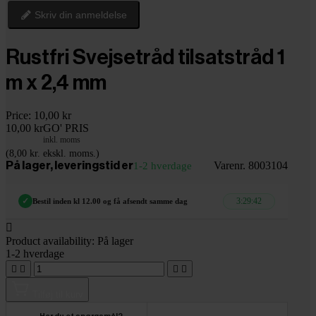
Skriv din anmeldelse
Rustfri Svejsetråd tilsatstråd 1
m x 2,4 mm
Price:
10,00 kr
10,00 kr
GO' PRIS
inkl. moms
(8,00 kr. ekskl. moms.)
Varenr. 8003104
På lager, leveringstid er
1-2 hverdage
3:29:41
✓
Bestil inden kl 12.00 og få afsendt samme dag

Product availability:
På lager
1-2 hverdage




Tilføj til kurv