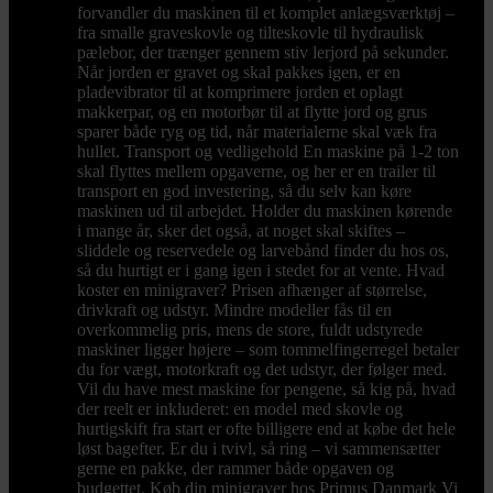
forvandler du maskinen til et komplet anlægsværktøj –
fra smalle graveskovle og tilteskovle til hydraulisk
pælebor, der trænger gennem stiv lerjord på sekunder.
Når jorden er gravet og skal pakkes igen, er en
pladevibrator til at komprimere jorden et oplagt
makkerpar, og en motorbør til at flytte jord og grus
sparer både ryg og tid, når materialerne skal væk fra
hullet. Transport og vedligehold En maskine på 1-2 ton
skal flyttes mellem opgaverne, og her er en trailer til
transport en god investering, så du selv kan køre
maskinen ud til arbejdet. Holder du maskinen kørende
i mange år, sker det også, at noget skal skiftes –
sliddele og reservedele og larvebånd finder du hos os,
så du hurtigt er i gang igen i stedet for at vente. Hvad
koster en minigraver? Prisen afhænger af størrelse,
drivkraft og udstyr. Mindre modeller fås til en
overkommelig pris, mens de store, fuldt udstyrede
maskiner ligger højere – som tommelfingerregel betaler
du for vægt, motorkraft og det udstyr, der følger med.
Vil du have mest maskine for pengene, så kig på, hvad
der reelt er inkluderet: en model med skovle og
hurtigskift fra start er ofte billigere end at købe det hele
løst bagefter. Er du i tvivl, så ring – vi sammensætter
gerne en pakke, der rammer både opgaven og
budgettet. Køb din minigraver hos Primus Danmark Vi