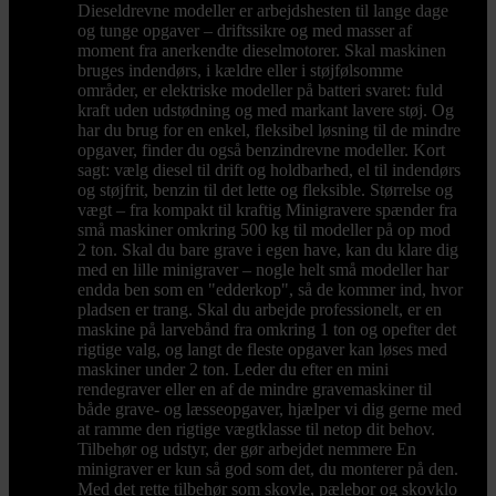
Dieseldrevne modeller er arbejdshesten til lange dage
og tunge opgaver – driftssikre og med masser af
moment fra anerkendte dieselmotorer. Skal maskinen
bruges indendørs, i kældre eller i støjfølsomme
områder, er elektriske modeller på batteri svaret: fuld
kraft uden udstødning og med markant lavere støj. Og
har du brug for en enkel, fleksibel løsning til de mindre
opgaver, finder du også benzindrevne modeller. Kort
sagt: vælg diesel til drift og holdbarhed, el til indendørs
og støjfrit, benzin til det lette og fleksible. Størrelse og
vægt – fra kompakt til kraftig Minigravere spænder fra
små maskiner omkring 500 kg til modeller på op mod
2 ton. Skal du bare grave i egen have, kan du klare dig
med en lille minigraver – nogle helt små modeller har
endda ben som en "edderkop", så de kommer ind, hvor
pladsen er trang. Skal du arbejde professionelt, er en
maskine på larvebånd fra omkring 1 ton og opefter det
rigtige valg, og langt de fleste opgaver kan løses med
maskiner under 2 ton. Leder du efter en mini
rendegraver eller en af de mindre gravemaskiner til
både grave- og læsseopgaver, hjælper vi dig gerne med
at ramme den rigtige vægtklasse til netop dit behov.
Tilbehør og udstyr, der gør arbejdet nemmere En
minigraver er kun så god som det, du monterer på den.
Med det rette tilbehør som skovle, pælebor og skovklo