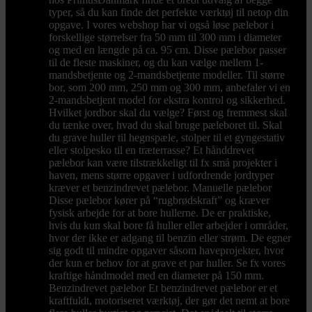
typer, så du kan finde det perfekte værktøj til netop din
opgave. I vores webshop har vi også løse pælebor i
forskellige størrelser fra 50 mm til 300 mm i diameter
og med en længde på ca. 95 cm. Disse pælebor passer
til de fleste maskiner, og du kan vælge mellem 1-
mandsbetjente og 2-mandsbetjente modeller. Til større
bor, som 200 mm, 250 mm og 300 mm, anbefaler vi en
2-mandsbetjent model for ekstra kontrol og sikkerhed.
Hvilket jordbor skal du vælge? Først og fremmest skal
du tænke over, hvad du skal bruge pæleboret til. Skal
du grave huller til hegnspæle, stolper til et gyngestativ
eller stolpesko til en træterrasse? Et hånddrevet
pælebor kan være tilstrækkeligt til fx små projekter i
haven, mens større opgaver i udfordrende jordtyper
kræver et benzindrevet pælebor. Manuelle pælebor
Disse pælebor kører på “rugbrødskraft” og kræver
fysisk arbejde for at bore hullerne. De er praktiske,
hvis du kun skal bore få huller eller arbejder i områder,
hvor der ikke er adgang til benzin eller strøm. De egner
sig godt til mindre opgaver såsom haveprojekter, hvor
der kun er behov for at grave et par huller. Se fx vores
kraftige håndmodel med en diameter på 150 mm.
Benzindrevet pælebor Et benzindrevet pælebor er et
kraftfuldt, motoriseret værktøj, der gør det nemt at bore