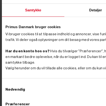
kræver at få gravet præcise huller ud. Her er nogle af
de største fordele: Spar tid og kræfter: Et pælebor er
ideelt til at bore præcise og dybe huller hurtigt og
Samtykke
Detaljer
effektivt. Det sparer både tid og kræfter i forhold til en
spade, hvilket gør det perfekt til projekter som
opsætning af hegn, stolper, træer eller skilte. Pælebor
skaber smalle, lige huller, der giver bedre stabilitet for
Primus Danmark bruger cookies
pælene, hvilket øger holdbarheden af konstruktionen.
Vi bruger cookies til at tilpasse indhold og annoncer, vise fu
Pas på din krop: Pælebor kan bruges i forskellige
jordtyper og fås i både hånddrevne og motoriserede
trafik. Vi deler også oplysninger om dit besøg med vores par
versioner, hvilket gør dem velegnede til både små og
store opgaver. Motoriserede pælebor, som
Har du en konto hos os?
Hvis du tilvælger "Præferencer", hu
benzindrevne modeller, reducerer fysisk belastning og
gør det nemmere at bore i hård jord. Præcise resultater:
en markant bedre oplevelse, når du er logget ind. Du kan til en
Ved at bruge et pælebor forstyrrer du også mindre af
samtykke tilbage.
jorden omkring hullet, hvilket sikrer et ryddeligt
Vælg herunder om du vil tillade alle cookies, eller om du kun 
arbejdsområde. Det er et alsidigt værktøj, der hurtigt
kan tjene sig selv hjem gennem høj effektivitet og
præcision. Pris og kvalitet Når du skal vælge et
pælebor, er det vigtigt at overveje både pris og kvalitet.
Samtykkevalg
Hos PrimusDanmark tilbyder vi kvalitetsprodukter til
Nødvendig
konkurrencedygtige priser. Vi har både til dig, der
søger en mere økonomisk løsning, og til dig der søger
premium produkter, så du kan finde det pælebor, der
passer til dit budget. Lynhurtig levering og venlig
Præferencer