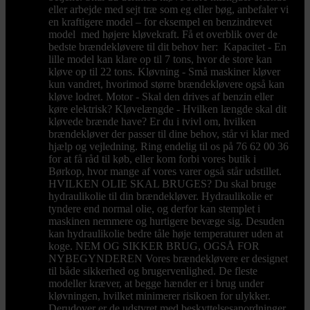
eller arbejde med sejt træ som eg eller bøg, anbefaler vi
en kraftigere model – for eksempel en benzindrevet
model med højere kløvekraft. Få et overblik over de
bedste brændekløvere til dit behov her: Kapacitet - En
lille model kan klare op til 7 tons, hvor de store kan
kløve op til 22 tons. Kløvning - Små maskiner kløver
kun vandret, hvorimod større brændekløvere også kan
kløve lodret. Motor - Skal den drives af benzin eller
køre elektrisk? Kløvelængde - Hvilken længde skal dit
kløvede brænde have? Er du i tvivl om, hvilken
brændekløver der passer til dine behov, står vi klar med
hjælp og vejledning. Ring endelig til os på 76 62 00 36
for at få råd til køb, eller kom forbi vores butik i
Børkop, hvor mange af vores varer også står udstillet.
HVILKEN OLIE SKAL BRUGES? Du skal bruge
hydraulikolie til din brændekløver. Hydraulikolie er
tyndere end normal olie, og derfor kan stemplet i
maskinen nemmere og hurtigere bevæge sig. Desuden
kan hydraulikolie bedre tåle høje temperaturer uden at
koge. NEM OG SIKKER BRUG, OGSÅ FOR
NYBEGYNDEREN Vores brændekløvere er designet
til både sikkerhed og brugervenlighed. De fleste
modeller kræver, at begge hænder er i brug under
kløvningen, hvilket minimerer risikoen for ulykker.
Derudover er de udstyret med beskyttelsesanordninger