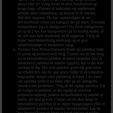
diesel eller el? Vælg diesel til drift, holdbarhed og
tunge dage, el/batteri til indendørs og støjfølsomt
arbejde uden udstødning, og benzin til de mindre,
fleksible opgaver. Du kan sammenligne de tre
drivkrafttyper i hver sin kategori her på siden. Hvordan
transporterer jeg en minigraver? De fleste minigravere
på op til 2 ton kan transporteres på en kraftig trailer, så
du selv kan køre maskinen ud til opgaven. Vælg en
trailer med tilstrækkelig totalvægt og en god
opkørselsrampe til maskinens vægt.
Pælebor
Hos PrimusDanmark finder du pælebor, både
til privat og professionelt brug. Uanset om du har brug
for et benzindrevet pælebor til større projekter eller et
hånddrevet pælebor til mindre opgaver, har vi det rette
værktøj til dig. Det rette pælebor giver dig præcision
og effektivitet, når du skal grave huller til eksempelvis
hegnspæle, stolper eller plantning af træer. Læs mere
om pælebor nederst på siden eller gå på opdagelse
blandt vores produkter. Valg af det rigtige pælebor Når
du vælger et pælebor, er det vigtigt at overveje
projektets omfang, jordens beskaffenhed og antallet af
huller, der skal graves. Uanset om du skal bruge et
benzindrevet pælebor til en større byggeopgave eller et
hånddrevet pælebor til mindre haveprojekter, kan du
hos PrimusDanmark finde et bredt udvalg af begge