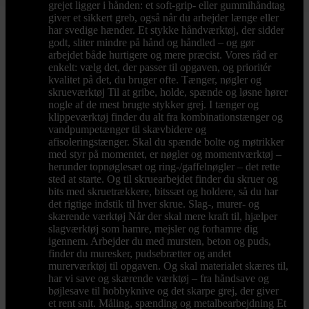
grejet ligger i hånden: et soft-grip- eller gummihåndtag
giver et sikkert greb, også når du arbejder længe eller
har svedige hænder. Et stykke håndværktøj, der sidder
godt, sliter mindre på hånd og håndled – og gør
arbejdet både hurtigere og mere præcist. Vores råd er
enkelt: vælg det, der passer til opgaven, og prioritér
kvalitet på det, du bruger ofte. Tænger, nøgler og
skrueværktøj Til at gribe, holde, spænde og løsne hører
nogle af de mest brugte stykker grej. I tænger og
klippeværktøj finder du alt fra kombinationstænger og
vandpumpetænger til skævbidere og
afisoleringstænger. Skal du spænde bolte og møtrikker
med styr på momentet, er nøgler og momentværktøj –
herunder topnøglesæt og ring-/gaffelnøgler – det rette
sted at starte. Og til skruearbejdet finder du skruer og
bits med skruetrækkere, bitssæt og holdere, så du har
det rigtige indstik til hver skrue. Slag-, murer- og
skærende værktøj Når der skal mere kraft til, hjælper
slagværktøj som hamre, mejsler og forhamre dig
igennem. Arbejder du med mursten, beton og puds,
finder du muresker, pudsebrætter og andet
murerværktøj til opgaven. Og skal materialet skæres til,
har vi save og skærende værktøj – fra håndsave og
bøjlesave til hobbyknive og det skarpe grej, der giver
et rent snit. Måling, spænding og metalbearbejdning Et