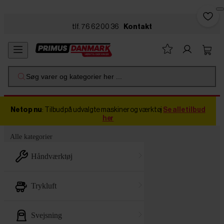
Skip to main content
tlf. 76 62 00 36
Kontakt
Søg varer og kategorier her ...
Netop nu
: Tilbud på udvalgte maskiner og værktøj
Se alle tilbud
her
Alle kategorier
håndværktøj
trykluft
svejsning