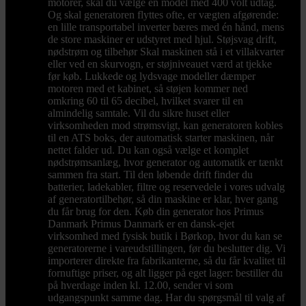
motorer, skal du vælge en model med 400 volt udtag.
Og skal generatoren flyttes ofte, er vægten afgørende:
en lille transportabel inverter bæres med én hånd, mens
de store maskiner er udstyret med hjul. Støjsvag drift,
nødstrøm og tilbehør Skal maskinen stå i et villakvarter
eller ved en skurvogn, er støjniveauet værd at tjekke
før køb. Lukkede og lydsvage modeller dæmper
motoren med et kabinet, så støjen kommer ned
omkring 60 til 65 decibel, hvilket svarer til en
almindelig samtale. Vil du sikre huset eller
virksomheden mod strømsvigt, kan generatoren kobles
til en ATS boks, der automatisk starter maskinen, når
nettet falder ud. Du kan også vælge et komplet
nødstrømsanlæg, hvor generator og automatik er tænkt
sammen fra start. Til den løbende drift finder du
batterier, ladekabler, filtre og reservedele i vores udvalg
af generatortilbehør, så din maskine er klar, hver gang
du får brug for den. Køb din generator hos Primus
Danmark Primus Danmark er en dansk-ejet
virksomhed med fysisk butik i Børkop, hvor du kan se
generatorerne i vareudstillingen, før du beslutter dig. Vi
importerer direkte fra fabrikanterne, så du får kvalitet til
fornuftige priser, og alt ligger på eget lager: bestiller du
på hverdage inden kl. 12.00, sender vi som
udgangspunkt samme dag. Har du spørgsmål til valg af