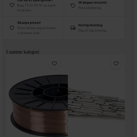
Har du et spørgsmål?
14 dages returret
Ring 76 62 00 36 og mærk
Nem håndtering
forskellen.
Skarpe priser!
Hurtig levering
Vores direkte import holder
Dag til dag levering
vi priserne nede.
I samme kategori