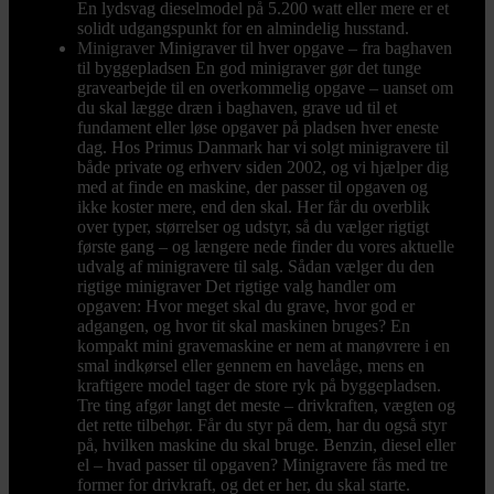
En lydsvag dieselmodel på 5.200 watt eller mere er et
solidt udgangspunkt for en almindelig husstand.
Minigraver
Minigraver til hver opgave – fra baghaven
til byggepladsen En god minigraver gør det tunge
gravearbejde til en overkommelig opgave – uanset om
du skal lægge dræn i baghaven, grave ud til et
fundament eller løse opgaver på pladsen hver eneste
dag. Hos Primus Danmark har vi solgt minigravere til
både private og erhverv siden 2002, og vi hjælper dig
med at finde en maskine, der passer til opgaven og
ikke koster mere, end den skal. Her får du overblik
over typer, størrelser og udstyr, så du vælger rigtigt
første gang – og længere nede finder du vores aktuelle
udvalg af minigravere til salg. Sådan vælger du den
rigtige minigraver Det rigtige valg handler om
opgaven: Hvor meget skal du grave, hvor god er
adgangen, og hvor tit skal maskinen bruges? En
kompakt mini gravemaskine er nem at manøvrere i en
smal indkørsel eller gennem en havelåge, mens en
kraftigere model tager de store ryk på byggepladsen.
Tre ting afgør langt det meste – drivkraften, vægten og
det rette tilbehør. Får du styr på dem, har du også styr
på, hvilken maskine du skal bruge. Benzin, diesel eller
el – hvad passer til opgaven? Minigravere fås med tre
former for drivkraft, og det er her, du skal starte.