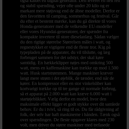
også kaldet en digital generator. Den leverer en helt ren
og stabil spænding, vejer ofte under 20 kilo og er
markant mere støjsvag end de åbne modeller. Derfor er
den favoritten til camping, sommerhus og festival. Går
du efter et bestemt mærke, kan du gå direkte til vores
Honda-generatorer med de velkendte EU-modeller
eller vores Hyundai-generatorer, der spænder fra
kompakte invertere til store dieselanlæg. Sådan vælger
du den rigtige størrelse Størrelsen måles i watt, og
regnestykket er vigtigere end de fleste tror. Kig på
typepladen på de apparater, du vil tilslutte, og læg
forbruget sammen for det udstyr, der skal køre
samtidig. En hækkeklipper nøjes med omkring 500
watt, mens en kaffemaskine kan trække op mod 1.500
watt. Husk startstrømmen. Mange maskiner kræver
langt mere strøm i det øjeblik, de tænder, end når de
kører. En kompressor eller en stor vinkelsliber kan
kortvarigt trække op til tre gange sit normale forbrug,
så et apparat på 2.000 watt kan kræve 6.000 watt i
startøjeblikket. Vælg derfor en model, hvor den
maksimale effekt ligger et godt stykke over dit samlede
behov. Er du i tvivl, så ring til os. Du får rådgivning af
folk, der selv har haft maskinerne i hånden. Tænk også
over spændingen. De fleste opgaver klares med 230
volt, men driver du større maskiner med trefasede