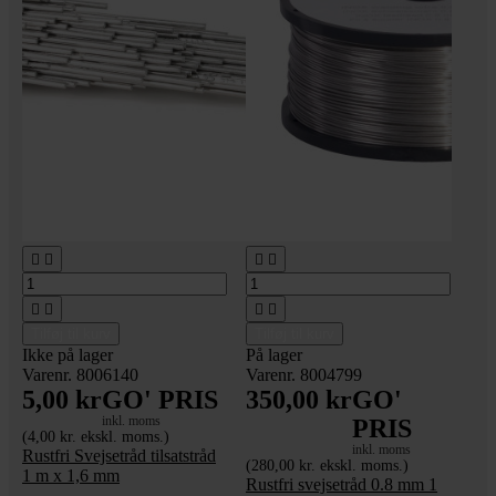








Tilføj til kurv
Tilføj til kurv
Ikke på lager
På lager
Varenr. 8006140
Varenr. 8004799
5,00 kr
GO' PRIS
350,00 kr
GO'
inkl. moms
PRIS
(4,00 kr. ekskl. moms.)
inkl. moms
Rustfri Svejsetråd tilsatstråd
(280,00 kr. ekskl. moms.)
1 m x 1,6 mm
Rustfri svejsetråd 0.8 mm 1