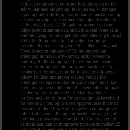
ved, at en minigraver er en stor beslutning, og derfor
står vi klar med rådgivning, før du køber. Vi har eget
lager og butik i Børkop, hvor du kan se maskinerne og
det store udvalg af udstyr med egne øjne. Bestiller du
på hverdage før kl. 12.00, pakker og sender vi som
udgangspunkt samme dag, så du ikke skal vente på at
komme i gang. Se udvalget herunder, eller ring til os på
76 62 00 36 og få hjælp til at vælge den rigtige
maskine til din næste opgave. Ofte stillede spørgsmål
Hvad koster en minigraver? En minigraver kan
afhængigt af model, drivkraft og udstyr købes fra
omkring 30.000 kr. og op til flere hundrede tusinde
kroner for de største, fuldt udstyrede maskiner. Du
betaler især for vægt, motorkraft og det medfølgende
udstyr. Hvilken minigraver skal jeg vælge? Det
afhænger af opgaven. Skal du grave i egen have, kan
du klare dig med en lille model – eventuelt en kompakt
"edderkop"-maskine med ben. Skal du arbejde
professionelt, får du brug for en maskine på larvebånd
fra omkring 1 ton, og de fleste opgaver løses fint med
maskiner under 2 ton. Hvor meget kan en minigraver
løfte? Løfteevnen afhænger af maskinens vægt og af,
hvor langt gravearmen er strakt ud. Når armen er tæt
på maskinen, kan en minigraver typisk løfte mellem 25
og 50 % af sin egen vægt. Skal jeg vælge benzin,