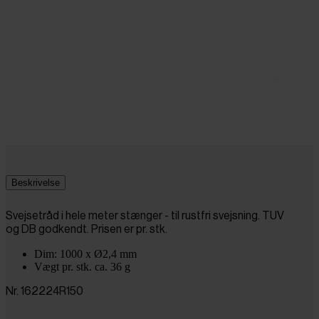
Beskrivelse
Svejsetråd i hele meter stænger - til rustfri svejsning. TUV
og DB godkendt. Prisen er pr. stk.
Dim: 1000 x Ø2,4 mm
Vægt pr. stk. ca. 36 g
Nr. 162224R150