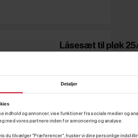
Låsesæt til pløk 25
Detaljer
kies
sse indhold og annoncer, vise funktioner fra sociale medier og anal
øg med vores partnere inden for annoncering og analyse.
is du tilvælger "Præferencer", husker vi dine personlige indstilli