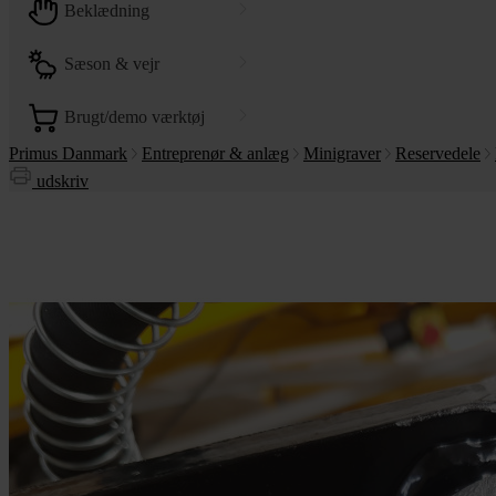
beklædning
sæson & vejr
brugt/demo værktøj
Primus Danmark
Entreprenør & anlæg
Minigraver
Reservedele
udskriv