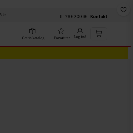
8 kr
tlf. 76 62 00 36
Kontakt
Log ind
Gratis katalog
Favoritter