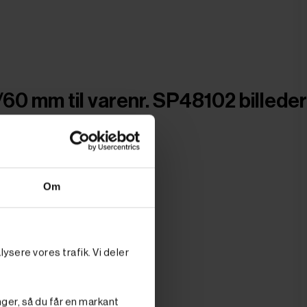
/60 mm til varenr. SP48102 billeder
Om
ysere vores trafik. Vi deler
nger, så du får en markant