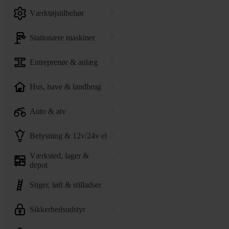
værktøjstilbehør
stationære maskiner
entreprenør & anlæg
hus, have & landbrug
auto & atv
belysning & 12v/24v el
værksted, lager &
depot
stiger, løft & stilladser
sikkerhedsudstyr