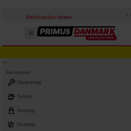
Skip to main content
Værktøj der virker
Alle kategorier
håndværktøj
trykluft
svejsning
elværktøj