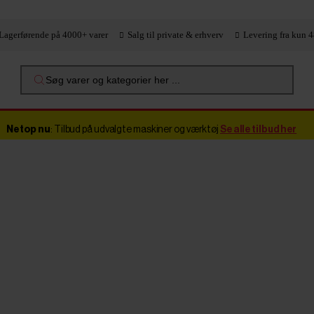
Lagerførende på 4000+ varer
Salg til private & erhverv
Levering fra kun 4
Søg varer og kategorier her ...
Netop nu
: Tilbud på udvalgte maskiner og værktøj
Se alle tilbud her