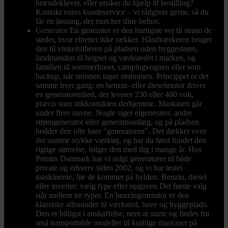
brændekløver, eller ønsker du hjælp til bestilling?
Kontakt vores kundeservice – vi rådgiver gerne, så du
får en løsning, der matcher dine behov.
Generator
En generator er den hurtigste vej til strøm de
steder, hvor elnettet ikke rækker. Håndværkeren bruger
den til vinkelsliberen på pladsen uden byggestrøm,
landmanden til hegnet og værkstedet i marken, og
familien til sommerhuset, campingvognen eller som
backup, når stormen tager strømmen. Princippet er det
samme hver gang: en benzin- eller dieselmotor driver
en generatorenhed, der leverer 230 eller 400 volt,
præcis som stikkontakten derhjemme. Maskinen går
under flere navne. Nogle siger elgenerator, andre
strømgenerator eller generatoranlæg, og på pladsen
hedder den ofte bare "generatoren". Det dækker over
det samme stykke værktøj, og har du først fundet den
rigtige størrelse, følger den med dig i mange år. Hos
Primus Danmark har vi solgt generatorer til både
private og erhverv siden 2002, og vi har testet
maskinerne, før de kommer på hylden. Benzin, diesel
eller inverter: vælg type efter opgaven Det første valg
står mellem tre typer. En benzingenerator er den
klassiske allrounder til værksted, have og byggeplads.
Den er billigst i anskaffelse, nem at starte og findes fra
små transportable modeller til kraftige maskiner på