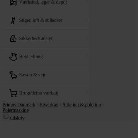
værksted, lager & depot
stiger, løft & stilladser
sikkerhedsudstyr
beklædning
sæson & vejr
brugt/demo værktøj
Primus Danmark
Elværktøj
Slibning & polering
Polermaskine
udskriv