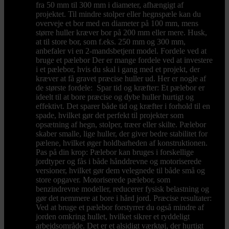
fra 50 mm til 300 mm i diameter, afhængigt af
projektet. Til mindre stolper eller hegnspæle kan du
overveje et bor med en diameter på 100 mm, mens
større huller kræver bor på 200 mm eller mere. Husk,
at til store bor, som f.eks. 250 mm og 300 mm,
anbefaler vi en 2-mandsbetjent model. Fordele ved at
bruge et pælebor Der er mange fordele ved at investere
i et pælebor, hvis du skal i gang med et projekt, der
kræver at få gravet præcise huller ud. Her er nogle af
de største fordele: Spar tid og kræfter: Et pælebor er
ideelt til at bore præcise og dybe huller hurtigt og
effektivt. Det sparer både tid og kræfter i forhold til en
spade, hvilket gør det perfekt til projekter som
opsætning af hegn, stolper, træer eller skilte. Pælebor
skaber smalle, lige huller, der giver bedre stabilitet for
pælene, hvilket øger holdbarheden af konstruktionen.
Pas på din krop: Pælebor kan bruges i forskellige
jordtyper og fås i både hånddrevne og motoriserede
versioner, hvilket gør dem velegnede til både små og
store opgaver. Motoriserede pælebor, som
benzindrevne modeller, reducerer fysisk belastning og
gør det nemmere at bore i hård jord. Præcise resultater:
Ved at bruge et pælebor forstyrrer du også mindre af
jorden omkring hullet, hvilket sikrer et ryddeligt
arbejdsområde. Det er et alsidigt værktøj, der hurtigt