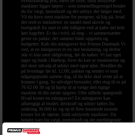
overkommelig pris, mens de store, fuldt udstyrede
maskiner ligger højere – som tommelfingerregel betaler
du for vægt, motorkraft og det udstyr, der følger med.
Vil du have mest maskine for pengene, så kig på, hvad
der reelt er inkluderet: en model med skovle og
hurtigskift fra start er ofte billigere end at købe det hele
løst bagefter. Er du i tvivl, så ring – vi sammensætter
gerne en pakke, der rammer både opgaven og
budgettet. Køb din minigraver hos Primus Danmark Vi
ved, at en minigraver er en stor beslutning, og derfor
står vi klar med rådgivning, før du køber. Vi har eget
lager og butik i Børkop, hvor du kan se maskinerne og
det store udvalg af udstyr med egne øjne. Bestiller du
på hverdage før kl. 12.00, pakker og sender vi som
udgangspunkt samme dag, så du ikke skal vente på at
komme i gang. Se udvalget herunder, eller ring til os på
76 62 00 36 og få hjælp til at vælge den rigtige
maskine til din næste opgave. Ofte stillede spørgsmål
Hvad koster en minigraver? En minigraver kan
afhængigt af model, drivkraft og udstyr købes fra
omkring 30.000 kr. og op til flere hundrede tusinde
kroner for de største, fuldt udstyrede maskiner. Du
betaler især for vægt, motorkraft og det medfølgende
udstyr. Hvilken minigraver skal jeg vælge? Det
afhænger af opgaven. Skal du grave i egen have, kan