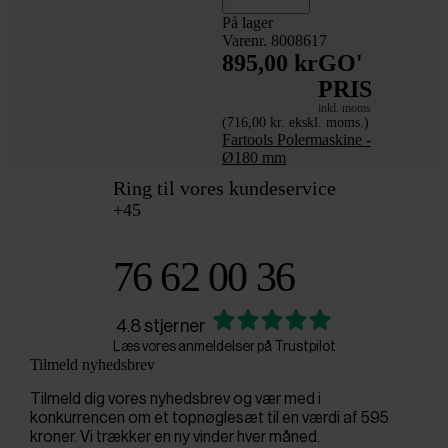
Tilføj til kurv
På lager
Varenr. 8008617
895,00 kr
GO'
PRIS
inkl. moms
(716,00 kr. ekskl. moms.)
Fartools Polermaskine -
Ø180 mm
Ring til vores kundeservice
+45
76 62 00 36
4.8 stjerner
Læs vores anmeldelser på Trustpilot
Tilmeld nyhedsbrev
Tilmeld dig vores nyhedsbrev og vær med i
konkurrencen om et topnøglesæt til en værdi af 595
kroner. Vi trækker en ny vinder hver måned.