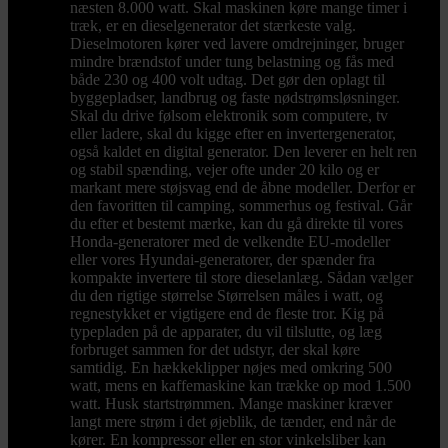
næsten 8.000 watt. Skal maskinen køre mange timer i
træk, er en dieselgenerator det stærkeste valg.
Dieselmotoren kører ved lavere omdrejninger, bruger
mindre brændstof under tung belastning og fås med
både 230 og 400 volt udtag. Det gør den oplagt til
byggepladser, landbrug og faste nødstrømsløsninger.
Skal du drive følsom elektronik som computere, tv
eller ladere, skal du kigge efter en invertergenerator,
også kaldet en digital generator. Den leverer en helt ren
og stabil spænding, vejer ofte under 20 kilo og er
markant mere støjsvag end de åbne modeller. Derfor er
den favoritten til camping, sommerhus og festival. Går
du efter et bestemt mærke, kan du gå direkte til vores
Honda-generatorer med de velkendte EU-modeller
eller vores Hyundai-generatorer, der spænder fra
kompakte invertere til store dieselanlæg. Sådan vælger
du den rigtige størrelse Størrelsen måles i watt, og
regnestykket er vigtigere end de fleste tror. Kig på
typepladen på de apparater, du vil tilslutte, og læg
forbruget sammen for det udstyr, der skal køre
samtidig. En hækkeklipper nøjes med omkring 500
watt, mens en kaffemaskine kan trække op mod 1.500
watt. Husk startstrømmen. Mange maskiner kræver
langt mere strøm i det øjeblik, de tænder, end når de
kører. En kompressor eller en stor vinkelsliber kan