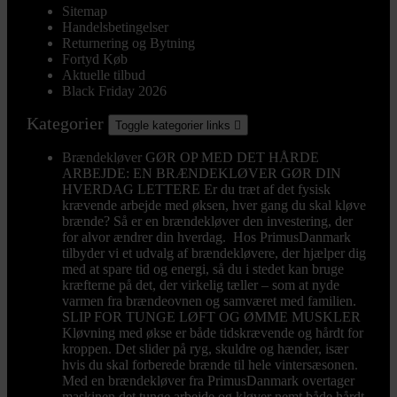
Sitemap
Handelsbetingelser
Returnering og Bytning
Fortyd Køb
Aktuelle tilbud
Black Friday 2026
Kategorier
Toggle kategorier links

Brændekløver
GØR OP MED DET HÅRDE
ARBEJDE: EN BRÆNDEKLØVER GØR DIN
HVERDAG LETTERE Er du træt af det fysisk
krævende arbejde med øksen, hver gang du skal kløve
brænde? Så er en brændekløver den investering, der
for alvor ændrer din hverdag. Hos PrimusDanmark
tilbyder vi et udvalg af brændekløvere, der hjælper dig
med at spare tid og energi, så du i stedet kan bruge
kræfterne på det, der virkelig tæller – som at nyde
varmen fra brændeovnen og samværet med familien.
SLIP FOR TUNGE LØFT OG ØMME MUSKLER
Kløvning med økse er både tidskrævende og hårdt for
kroppen. Det slider på ryg, skuldre og hænder, især
hvis du skal forberede brænde til hele vintersæsonen.
Med en brændekløver fra PrimusDanmark overtager
maskinen det tunge arbejde og kløver nemt både hårdt