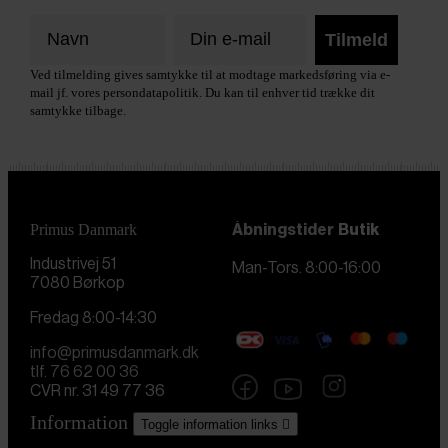
Tilmeld
Ved tilmelding gives samtykke til at modtage markedsføring via e-
mail jf. vores persondatapolitik. Du kan til enhver tid trække dit
samtykke tilbage.
Primus Danmark
Åbningstider
Butik
Industrivej 51
Man-Tors. 8:00-16:00
7080 Børkop
Fredag 8:00-14:30
info@primusdanmark.dk
tlf. 76 62 00 36
CVR nr. 31 49 77 36
Information
Toggle information links
