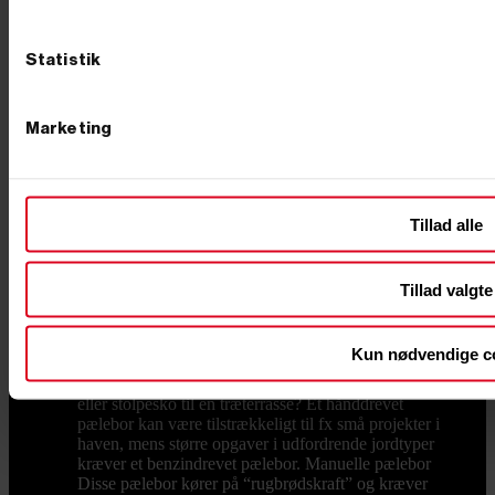
hegnspæle, stolper eller plantning af træer. Læs mere
om pælebor nederst på siden eller gå på opdagelse
blandt vores produkter. Valg af det rigtige pælebor Når
Statistik
du vælger et pælebor, er det vigtigt at overveje
projektets omfang, jordens beskaffenhed og antallet af
huller, der skal graves. Uanset om du skal bruge et
benzindrevet pælebor til en større byggeopgave eller et
Marketing
hånddrevet pælebor til mindre haveprojekter, kan du
hos PrimusDanmark finde et bredt udvalg af begge
typer, så du kan finde det perfekte værktøj til netop din
opgave. I vores webshop har vi også løse pælebor i
Tillad alle
forskellige størrelser fra 50 mm til 300 mm i diameter
og med en længde på ca. 95 cm. Disse pælebor passer
til de fleste maskiner, og du kan vælge mellem 1-
mandsbetjente og 2-mandsbetjente modeller. Til større
Tillad valgte
bor, som 200 mm, 250 mm og 300 mm, anbefaler vi en
2-mandsbetjent model for ekstra kontrol og sikkerhed.
Hvilket jordbor skal du vælge? Først og fremmest skal
Kun nødvendige c
du tænke over, hvad du skal bruge pæleboret til. Skal
du grave huller til hegnspæle, stolper til et gyngestativ
eller stolpesko til en træterrasse? Et hånddrevet
pælebor kan være tilstrækkeligt til fx små projekter i
haven, mens større opgaver i udfordrende jordtyper
kræver et benzindrevet pælebor. Manuelle pælebor
Disse pælebor kører på “rugbrødskraft” og kræver