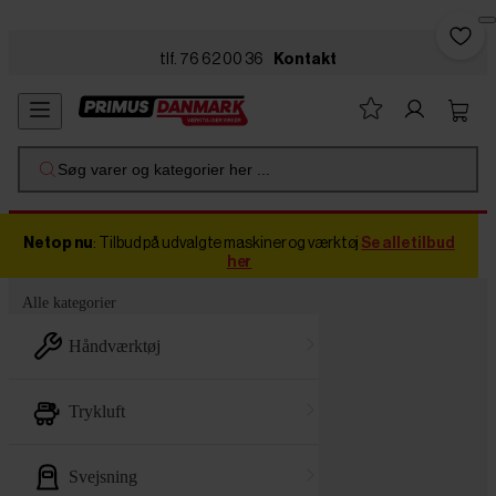
Skip to main content
tlf. 76 62 00 36
Kontakt
Søg varer og kategorier her ...
Netop nu
: Tilbud på udvalgte maskiner og værktøj
Se alle tilbud
her
Alle kategorier
håndværktøj
trykluft
svejsning