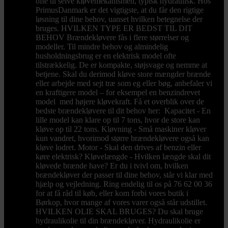
ofte til selve kløvemekanismen, typisk hydraulisk. Hos
PrimusDanmark er det vigtigste, at du får den rigtige
løsning til dine behov, uanset hvilken betegnelse der
bruges. HVILKEN TYPE ER BEDST TIL DIT
BEHOV Brændekløvere fås i flere størrelser og
modeller. Til mindre behov og almindelig
husholdningsbrug er en elektrisk model ofte
tilstrækkelig. De er kompakte, støjsvage og nemme at
betjene. Skal du derimod kløve store mængder brænde
eller arbejde med sejt træ som eg eller bøg, anbefaler vi
en kraftigere model – for eksempel en benzindrevet
model med højere kløvekraft. Få et overblik over de
bedste brændekløvere til dit behov her: Kapacitet - En
lille model kan klare op til 7 tons, hvor de store kan
kløve op til 22 tons. Kløvning - Små maskiner kløver
kun vandret, hvorimod større brændekløvere også kan
kløve lodret. Motor - Skal den drives af benzin eller
køre elektrisk? Kløvelængde - Hvilken længde skal dit
kløvede brænde have? Er du i tvivl om, hvilken
brændekløver der passer til dine behov, står vi klar med
hjælp og vejledning. Ring endelig til os på 76 62 00 36
for at få råd til køb, eller kom forbi vores butik i
Børkop, hvor mange af vores varer også står udstillet.
HVILKEN OLIE SKAL BRUGES? Du skal bruge
hydraulikolie til din brændekløver. Hydraulikolie er