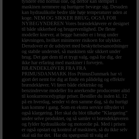
tyndere end normal olie, og derfor kan stemplet i
maskinen nemmere og hurtigere bevæge sig. Desuden
kan hydraulikolie bedre tåle høje temperaturer uden at
koge. NEM OG SIKKER BRUG, OGSÅ FOR
NYBEGYNDEREN Vores brændekløvere er designet
til både sikkerhed og brugervenlighed. De fleste
modeller kræver, at begge hænder er i brug under
kløvningen, hvilket minimerer risikoen for ulykker.
Derudover er de udstyret med beskyttelsesanordninger
og stabile understel, så maskinen står sikkert under
brug. Det gør dem til et trygt valg, også for dig, der
ikke har erfaring med maskiner i forvejen.
BRÆNDEKLØVER FRA FRA
PRIMUSDANMARK Hos PrimusDanmark har vi
gjort det nemt for dig at finde en pålidelig og effektiv
brændekløver. Vi fører både elektriske og
benzindrevne modeller fra anerkendte producenter altid
til konkurrencedygtige priser. Bestiller du inden kl. 12
på en hverdag, sender vi den samme dag, så du hurtigt
kan komme i gang. Som en ekstra service tilbyder vi
også klargøring. Her skal du blot tilkøbe ”Klargøring”
under selve produktet, og så samler vi brændekløveren
og fylder hydraulikolie og motorolie på. Med i prisen
er også opstart og kontrol af maskinen, så du ikke selv
skal stå for det. Har du spørgsmål til valg af