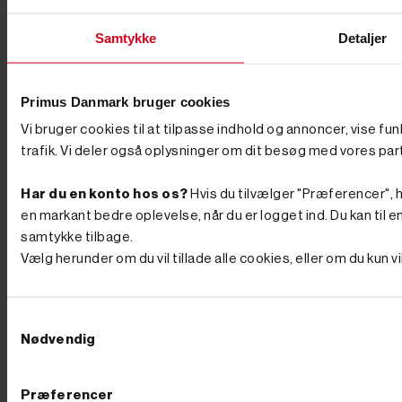
du klare dig med en lille model – eventuelt en kompakt
"edderkop"-maskine med ben. Skal du arbejde
professionelt, får du brug for en maskine på larvebånd
Samtykke
Detaljer
fra omkring 1 ton, og de fleste opgaver løses fint med
maskiner under 2 ton. Hvor meget kan en minigraver
løfte? Løfteevnen afhænger af maskinens vægt og af,
hvor langt gravearmen er strakt ud. Når armen er tæt
Primus Danmark bruger cookies
på maskinen, kan en minigraver typisk løfte mellem 25
Vi bruger cookies til at tilpasse indhold og annoncer, vise fu
og 50 % af sin egen vægt. Skal jeg vælge benzin,
diesel eller el? Vælg diesel til drift, holdbarhed og
trafik. Vi deler også oplysninger om dit besøg med vores par
tunge dage, el/batteri til indendørs og støjfølsomt
arbejde uden udstødning, og benzin til de mindre,
Har du en konto hos os?
Hvis du tilvælger "Præferencer", hu
fleksible opgaver. Du kan sammenligne de tre
drivkrafttyper i hver sin kategori her på siden. Hvordan
en markant bedre oplevelse, når du er logget ind. Du kan til en
transporterer jeg en minigraver? De fleste minigravere
samtykke tilbage.
på op til 2 ton kan transporteres på en kraftig trailer, så
Vælg herunder om du vil tillade alle cookies, eller om du kun 
du selv kan køre maskinen ud til opgaven. Vælg en
trailer med tilstrækkelig totalvægt og en god
opkørselsrampe til maskinens vægt.
Pælebor
Hos PrimusDanmark finder du pælebor, både
Samtykkevalg
til privat og professionelt brug. Uanset om du har brug
Nødvendig
for et benzindrevet pælebor til større projekter eller et
hånddrevet pælebor til mindre opgaver, har vi det rette
værktøj til dig. Det rette pælebor giver dig præcision
og effektivitet, når du skal grave huller til eksempelvis
Præferencer