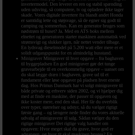
invertermodel. Den leverer en ren og stabil spænding
uden udsving, så computere, tv og opladere ikke tager
skade. Vores digitale invertere fra blandt andet Honda
er samtidig lette og støjsvage, så de egner sig godt til
camping og sommerhus. Kan en generator bruges som
nødstrøm til huset? Ja. Med en ATS boks mellem
elnettet og generatoren starter maskinen automatisk ved
strømsvigt og slukker igen, når nettet vender tilbage.
En lydsvag dieselmodel på 5.200 watt eller mere er et
solidt udgangspunkt for en almindelig husstand.
Minigraver
Minigraver til hver opgave – fra baghaven
til byggepladsen En god minigraver gør det tunge
gravearbejde til en overkommelig opgave – uanset om
du skal lægge dræn i baghaven, grave ud til et
fundament eller løse opgaver på pladsen hver eneste
dag. Hos Primus Danmark har vi solgt minigravere til
både private og erhverv siden 2002, og vi hjælper dig
med at finde en maskine, der passer til opgaven og
ikke koster mere, end den skal. Her får du overblik
over typer, størrelser og udstyr, så du vælger rigtigt
første gang – og længere nede finder du vores aktuelle
udvalg af minigravere til salg. Sådan vælger du den
rigtige minigraver Det rigtige valg handler om
opgaven: Hvor meget skal du grave, hvor god er
adgangen, og hvor tit skal maskinen bruges? En