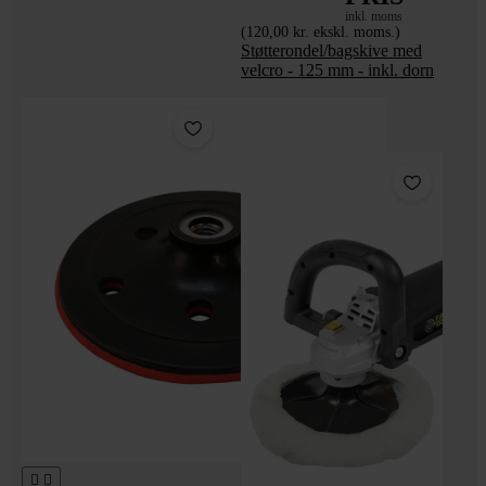
inkl. moms
(120,00 kr. ekskl. moms.)
Støtterondel/bagskive med
velcro - 125 mm - inkl. dorn
-155,00 kr

