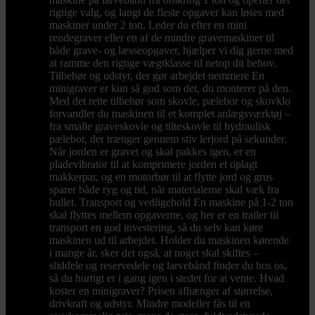
rigtige valg, og langt de fleste opgaver kan løses med
maskiner under 2 ton. Leder du efter en mini
rendegraver eller en af de mindre gravemaskiner til
både grave- og læsseopgaver, hjælper vi dig gerne med
at ramme den rigtige vægtklasse til netop dit behov.
Tilbehør og udstyr, der gør arbejdet nemmere En
minigraver er kun så god som det, du monterer på den.
Med det rette tilbehør som skovle, pælebor og skovklo
forvandler du maskinen til et komplet anlægsværktøj –
fra smalle graveskovle og tilteskovle til hydraulisk
pælebor, der trænger gennem stiv lerjord på sekunder.
Når jorden er gravet og skal pakkes igen, er en
pladevibrator til at komprimere jorden et oplagt
makkerpar, og en motorbør til at flytte jord og grus
sparer både ryg og tid, når materialerne skal væk fra
hullet. Transport og vedligehold En maskine på 1-2 ton
skal flyttes mellem opgaverne, og her er en trailer til
transport en god investering, så du selv kan køre
maskinen ud til arbejdet. Holder du maskinen kørende
i mange år, sker det også, at noget skal skiftes –
sliddele og reservedele og larvebånd finder du hos os,
så du hurtigt er i gang igen i stedet for at vente. Hvad
koster en minigraver? Prisen afhænger af størrelse,
drivkraft og udstyr. Mindre modeller fås til en