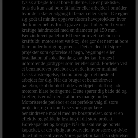
fysisk arbejde for at bore hullerne. De er praktiske,
hvis du kun skal bore få huller eller arbejder i områder,
hvor der ikke er adgang til benzin eller strøm. De egner
sig godt til mindre opgaver såsom haveprojekter, hvor
der kun er behov for at grave et par huller. Se fx vores
kraftige håndmodel med en diameter på 150 mm.
Benzindrevet pælebor Et benzindrevet pælebor er et
kraftfuldt, motoriseret værktøj, der gør det nemt at bore
flere huller hurtigt og præcist. Det er ideelt til større
projekter som opførelse af hegn, bygninger eller
installation af solcelleanlæg, og det kan bruges i
udfordrende jordtyper som ler eller sand. Fordelen ved
et benzindrevet pælebor er, at det kræver minimal
fysisk anstrengelse, da motoren gør det meste af
arbejdet for dig. Når du bruger et benzindrevet
pælebor, skal du blot holde værktøjet stabilt og lade
motoren klare boringerne. Dette sparer dig både tid og
kræfter, især når der skal bores mange huller.
Motoriserede pælebor er det perfekte valg til store
projekter, og du kan fx se vores populære
benzindrevne model med tre borstørrelser, som er en
effektiv og pålidelig løsning til dit store projekt.
Borekapacitet og bortype Når du skal vælge borets
kapacitet, er det vigtigt at overveje, hvor store og dybe
dine huller skal være. Vores pælebor kan fås i størrelser