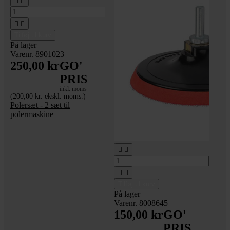




Tilføj til kurv
På lager
Varenr. 8901023
250,00 kr
GO'
PRIS
inkl. moms
(200,00 kr. ekskl. moms.)
Polersæt - 2 sæt til
polermaskine




Tilføj til kurv
På lager
Varenr. 8008645
150,00 kr
GO'
PRIS