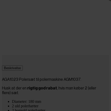
Beskrivelse
AGA1023 Polersæt til polermaskine AGM1037.
Husk at der en
rigtig god rabat
, hvis man køber 2 (eller
flere) sæt.
Diameter: 180 mm
2 uld polerhætter
2 bomuld polerhætter