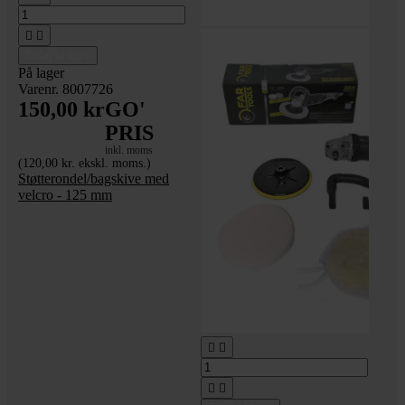


Tilføj til kurv
På lager
Varenr. 8007726
150,00 kr
GO'
PRIS
inkl. moms
(120,00 kr. ekskl. moms.)
Støtterondel/bagskive med
velcro - 125 mm



