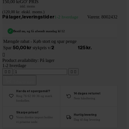
150,00 kr
GO' PRIS
inkl. moms
(120,00 kr. ekskl. moms.)
Varenr. 8002432
På lager, leveringstid er
1-2 hverdage
✓
Bestil nu, og få afsendt mandag kl 12
Mængde rabat - Køb stort og spar penge
Spar
stykpris v/
50,00 kr
2
125 kr.

Product availability:
På lager
1-2 hverdage




Tilføj til kurv
Har du et spørgsmål?
14 dages returret
Ring 76 62 00 36 og mærk
Nem håndtering
forskellen.
Skarpe priser!
Hurtig levering
Vores direkte import holder
Dag til dag levering
vi priserne nede.