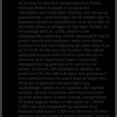
du får brug for den. Køb din generator hos Primus
Danmark Primus Danmark er en dansk-ejet
virksomhed med fysisk butik i Børkop, hvor du kan se
generatorerne i vareudstillingen, før du beslutter dig. Vi
importerer direkte fra fabrikanterne, så du får kvalitet til
fornuftige priser, og alt ligger på eget lager: bestiller du
på hverdage inden kl. 12.00, sender vi som
udgangspunkt samme dag. Har du spørgsmål til valg af
model, størrelse eller nødstrøm, sidder vores danske
kundeservice klar med rådgivning før købet. Ring til os
på 76 62 00 36 eller kig forbi butikken. Ofte stillede
spørgsmål om generatorer Hvad er forskellen på en
generator og en elgenerator? Ingen. Elgenerator,
strømgenerator og generator er tre navne for det
samme: en benzin- eller dieseldreven maskine, der
producerer 230 eller 400 volt strøm. Alle generatorer i
vores sortiment leverer el, uanset hvad du kalder dem.
Hvor stor en generator skal jeg bruge? Læg
wattforbruget sammen for de apparater, der skal køre
samtidig, og husk at maskiner med motor kan kræve
op til tre gange deres normale forbrug i startøjeblikket.
Til lettere opgaver rækker en lille model på 1.000 til
2.200 watt, mens byggeplads og nødstrøm til en
husstand typisk kræver 5.000 watt eller mere. Hvilken
generator skal jeg vælge til følsom elektronik? Vælg en