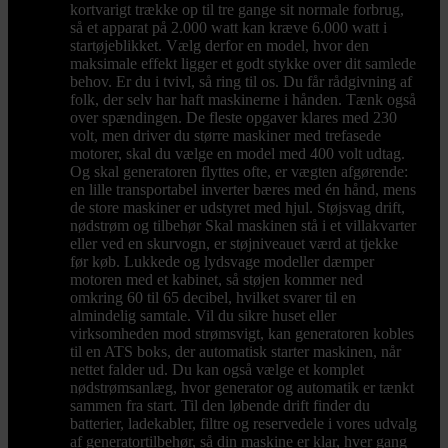
kortvarigt trække op til tre gange sit normale forbrug,
så et apparat på 2.000 watt kan kræve 6.000 watt i
startøjeblikket. Vælg derfor en model, hvor den
maksimale effekt ligger et godt stykke over dit samlede
behov. Er du i tvivl, så ring til os. Du får rådgivning af
folk, der selv har haft maskinerne i hånden. Tænk også
over spændingen. De fleste opgaver klares med 230
volt, men driver du større maskiner med trefasede
motorer, skal du vælge en model med 400 volt udtag.
Og skal generatoren flyttes ofte, er vægten afgørende:
en lille transportabel inverter bæres med én hånd, mens
de store maskiner er udstyret med hjul. Støjsvag drift,
nødstrøm og tilbehør Skal maskinen stå i et villakvarter
eller ved en skurvogn, er støjniveauet værd at tjekke
før køb. Lukkede og lydsvage modeller dæmper
motoren med et kabinet, så støjen kommer ned
omkring 60 til 65 decibel, hvilket svarer til en
almindelig samtale. Vil du sikre huset eller
virksomheden mod strømsvigt, kan generatoren kobles
til en ATS boks, der automatisk starter maskinen, når
nettet falder ud. Du kan også vælge et komplet
nødstrømsanlæg, hvor generator og automatik er tænkt
sammen fra start. Til den løbende drift finder du
batterier, ladekabler, filtre og reservedele i vores udvalg
af generatortilbehør, så din maskine er klar, hver gang