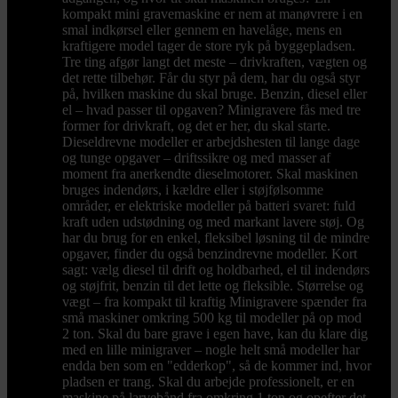
kompakt mini gravemaskine er nem at manøvrere i en
smal indkørsel eller gennem en havelåge, mens en
kraftigere model tager de store ryk på byggepladsen.
Tre ting afgør langt det meste – drivkraften, vægten og
det rette tilbehør. Får du styr på dem, har du også styr
på, hvilken maskine du skal bruge. Benzin, diesel eller
el – hvad passer til opgaven? Minigravere fås med tre
former for drivkraft, og det er her, du skal starte.
Dieseldrevne modeller er arbejdshesten til lange dage
og tunge opgaver – driftssikre og med masser af
moment fra anerkendte dieselmotorer. Skal maskinen
bruges indendørs, i kældre eller i støjfølsomme
områder, er elektriske modeller på batteri svaret: fuld
kraft uden udstødning og med markant lavere støj. Og
har du brug for en enkel, fleksibel løsning til de mindre
opgaver, finder du også benzindrevne modeller. Kort
sagt: vælg diesel til drift og holdbarhed, el til indendørs
og støjfrit, benzin til det lette og fleksible. Størrelse og
vægt – fra kompakt til kraftig Minigravere spænder fra
små maskiner omkring 500 kg til modeller på op mod
2 ton. Skal du bare grave i egen have, kan du klare dig
med en lille minigraver – nogle helt små modeller har
endda ben som en "edderkop", så de kommer ind, hvor
pladsen er trang. Skal du arbejde professionelt, er en
maskine på larvebånd fra omkring 1 ton og opefter det