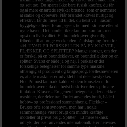
og sejt træ. Du sparer ikke bare fysisk kræfter, du får
også mere ensartede stykker brænde, som er nemmere
at stable og opbevare. Når brændet kløves hurtigt og
effektivt, får du mere tid til det, du helst vil – såsom
hyggelige aftener foran pejsen, tid med børnene eller at
nyde haven. Det handler ikke kun om komfort, men
også om livskvalitet. En brændekløver giver dig
friheden til at bruge weekenden på afslapning frem for
slid. HVAD ER FORSKELLEN PÅ EN KLØVER,
FLÆKKER OG SPLITTER? Mange spørger, om der
er forskel på en brændekløver, en brændeflækker og en
splitter. Svaret er både ja og nej. I praksis er det
forskellige betegnelser for samme type maskine,
afhængig af producent og brugssprog. Fællesnævneren
er, at alle maskiner er udviklet til at dele træstykker.
Hos PrimusDanmark kalder vi dem konsekvent for
brændekløvere, da det bedst beskriver deres primære
funktion. Kløver – En generel betegnelse, der dækker
maskiner, der deler træ. Ordet anvendes bredt, både i
hobby- og professionel sammenhæng. Flækker –
Bruges ofte som synonym, men har i nogle
sammenhænge været brugt om mindre kraftige
modeller til privat brug. Splitter – Et mere teknisk
udtryk, der især anvendes internationalt. Her henvises