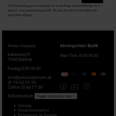
Ved tilmelding gives samtykke til at modtage markedsføring via e-
mail jf. vores persondatapolitik. Du kan til enhver tid trække dit
samtykke tilbage.
Primus Danmark
Åbningstider
Butik
Industrivej 51
Man-Tors. 8:00-16:00
7080 Børkop
Fredag 8:00-14:30
info@primusdanmark.dk
tlf. 76 62 00 36
CVR nr. 31 49 77 36
Information
Toggle information links

Sitemap
Handelsbetingelser
Returnering og Bytning