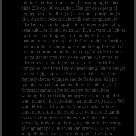
mindre brændstof under tung belastning og fås med
både 230 og 400 volt udtag. Det gør den oplagt til
byggepladser, landbrug og faste nødstrømsløsninger.
Skal du drive følsom elektronik som computere, tv
eller ladere, skal du kigge efter en invertergenerator,
også kaldet en digital generator. Den leverer en helt ren
og stabil spænding, vejer ofte under 20 kilo og er
markant mere støjsvag end de åbne modeller. Derfor er
den favoritten til camping, sommerhus og festival. Går
du efter et bestemt mærke, kan du gå direkte til vores
Honda-generatorer med de velkendte EU-modeller
eller vores Hyundai-generatorer, der spænder fra
kompakte invertere til store dieselanlæg. Sådan vælger
du den rigtige størrelse Størrelsen måles i watt, og
regnestykket er vigtigere end de fleste tror. Kig på
typepladen på de apparater, du vil tilslutte, og læg
forbruget sammen for det udstyr, der skal køre
samtidig. En hækkeklipper nøjes med omkring 500
watt, mens en kaffemaskine kan trække op mod 1.500
watt. Husk startstrømmen. Mange maskiner kræver
langt mere strøm i det øjeblik, de tænder, end når de
kører. En kompressor eller en stor vinkelsliber kan
kortvarigt trække op til tre gange sit normale forbrug,
så et apparat på 2.000 watt kan kræve 6.000 watt i
startøjeblikket. Vælg derfor en model, hvor den