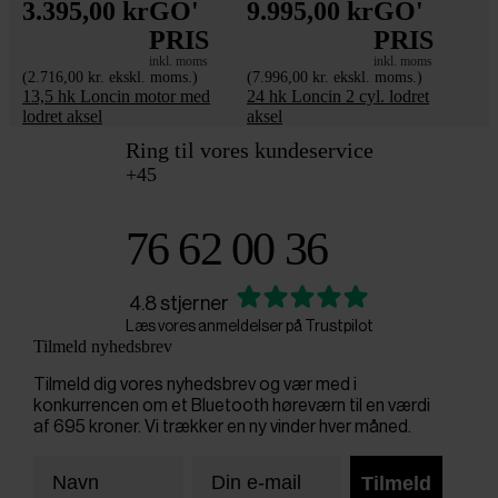
3.395,00 kr
GO'
9.995,00 kr
GO'
PRIS
PRIS
inkl. moms
inkl. moms
(2.716,00 kr. ekskl. moms.)
(7.996,00 kr. ekskl. moms.)
13,5 hk Loncin motor med
24 hk Loncin 2 cyl. lodret
lodret aksel
aksel
Ring til vores kundeservice
+45
76 62 00 36
4.8 stjerner
Læs vores anmeldelser på Trustpilot
Tilmeld nyhedsbrev
Tilmeld dig vores nyhedsbrev og vær med i
konkurrencen om et Bluetooth høreværn til en værdi
af 695 kroner. Vi trækker en ny vinder hver måned.
Tilmeld