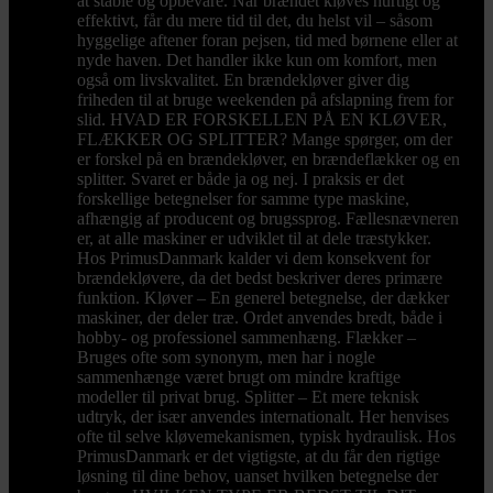
at stable og opbevare. Når brændet kløves hurtigt og
effektivt, får du mere tid til det, du helst vil – såsom
hyggelige aftener foran pejsen, tid med børnene eller at
nyde haven. Det handler ikke kun om komfort, men
også om livskvalitet. En brændekløver giver dig
friheden til at bruge weekenden på afslapning frem for
slid. HVAD ER FORSKELLEN PÅ EN KLØVER,
FLÆKKER OG SPLITTER? Mange spørger, om der
er forskel på en brændekløver, en brændeflækker og en
splitter. Svaret er både ja og nej. I praksis er det
forskellige betegnelser for samme type maskine,
afhængig af producent og brugssprog. Fællesnævneren
er, at alle maskiner er udviklet til at dele træstykker.
Hos PrimusDanmark kalder vi dem konsekvent for
brændekløvere, da det bedst beskriver deres primære
funktion. Kløver – En generel betegnelse, der dækker
maskiner, der deler træ. Ordet anvendes bredt, både i
hobby- og professionel sammenhæng. Flækker –
Bruges ofte som synonym, men har i nogle
sammenhænge været brugt om mindre kraftige
modeller til privat brug. Splitter – Et mere teknisk
udtryk, der især anvendes internationalt. Her henvises
ofte til selve kløvemekanismen, typisk hydraulisk. Hos
PrimusDanmark er det vigtigste, at du får den rigtige
løsning til dine behov, uanset hvilken betegnelse der