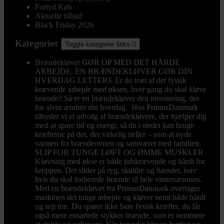
Fortyd Køb
Aktuelle tilbud
Black Friday 2026
Kategorier
Toggle kategorier links

Brændekløver
GØR OP MED DET HÅRDE
ARBEJDE: EN BRÆNDEKLØVER GØR DIN
HVERDAG LETTERE Er du træt af det fysisk
krævende arbejde med øksen, hver gang du skal kløve
brænde? Så er en brændekløver den investering, der
for alvor ændrer din hverdag. Hos PrimusDanmark
tilbyder vi et udvalg af brændekløvere, der hjælper dig
med at spare tid og energi, så du i stedet kan bruge
kræfterne på det, der virkelig tæller – som at nyde
varmen fra brændeovnen og samværet med familien.
SLIP FOR TUNGE LØFT OG ØMME MUSKLER
Kløvning med økse er både tidskrævende og hårdt for
kroppen. Det slider på ryg, skuldre og hænder, især
hvis du skal forberede brænde til hele vintersæsonen.
Med en brændekløver fra PrimusDanmark overtager
maskinen det tunge arbejde og kløver nemt både hårdt
og sejt træ. Du sparer ikke bare fysisk kræfter, du får
også mere ensartede stykker brænde, som er nemmere