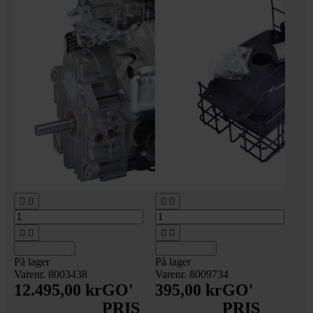








Tilføj til kurv
Tilføj til kurv
På lager
På lager
Varenr. 8003438
Varenr. 8009734
12.495,00 kr
GO'
395,00 kr
GO'
PRIS
PRIS