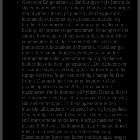
Generator
En generator er den hurtigste vej til strøm de
steder, hvor elnettet ikke rækker. Håndværkeren bruger
den til vinkelsliberen på pladsen uden byggestrøm,
landmanden til hegnet og værkstedet i marken, og
familien til sommerhuset, campingvognen eller som
backup, når stormen tager strømmen. Princippet er det
samme hver gang: en benzin- eller dieselmotor driver
en generatorenhed, der leverer 230 eller 400 volt,
præcis som stikkontakten derhjemme. Maskinen går
under flere navne. Nogle siger elgenerator, andre
strømgenerator eller generatoranlæg, og på pladsen
hedder den ofte bare "generatoren". Det dækker over
det samme stykke værktøj, og har du først fundet den
rigtige størrelse, følger den med dig i mange år. Hos
Primus Danmark har vi solgt generatorer til både
private og erhverv siden 2002, og vi har testet
maskinerne, før de kommer på hylden. Benzin, diesel
eller inverter: vælg type efter opgaven Det første valg
står mellem tre typer. En benzingenerator er den
klassiske allrounder til værksted, have og byggeplads.
Den er billigst i anskaffelse, nem at starte og findes fra
små transportable modeller til kraftige maskiner på
næsten 8.000 watt. Skal maskinen køre mange timer i
træk, er en dieselgenerator det stærkeste valg.
Dieselmotoren kører ved lavere omdrejninger, bruger