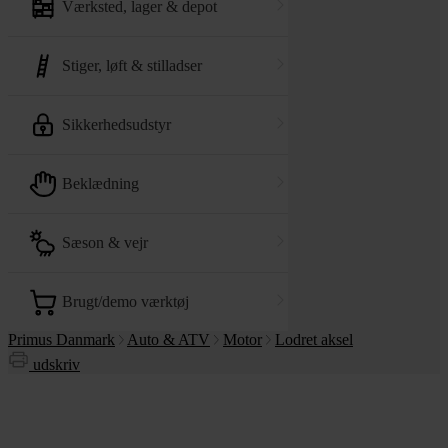
værksted, lager & depot
stiger, løft & stilladser
sikkerhedsudstyr
beklædning
sæson & vejr
brugt/demo værktøj
Primus Danmark
Auto & ATV
Motor
Lodret aksel
udskriv