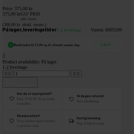
Price:
375,00 kr
375,00 kr
GO' PRIS
inkl. moms
(300,00 kr. ekskl. moms.)
Varenr. 8005109
På lager, leveringstid er
1-2 hverdage
2:48:20
✓
Bestil inden kl 12.00 og få afsendt samme dag

Product availability:
På lager
1-2 hverdage




Tilføj til kurv
Har du et spørgsmål?
14 dages returret
Ring 76 62 00 36 og mærk
Nem håndtering
forskellen.
Skarpe priser!
Hurtig levering
Vores direkte import holder
Dag til dag levering
vi priserne nede.