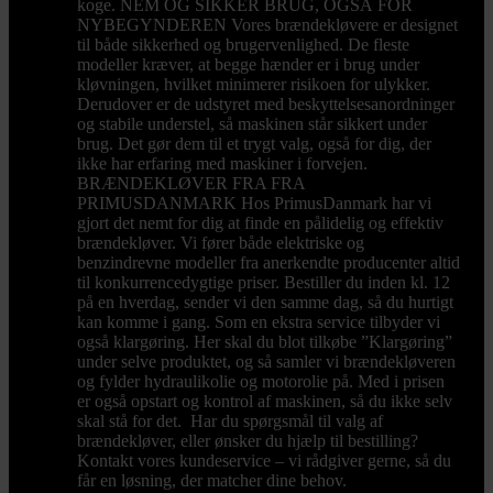
koge. NEM OG SIKKER BRUG, OGSÅ FOR
NYBEGYNDEREN Vores brændekløvere er designet
til både sikkerhed og brugervenlighed. De fleste
modeller kræver, at begge hænder er i brug under
kløvningen, hvilket minimerer risikoen for ulykker.
Derudover er de udstyret med beskyttelsesanordninger
og stabile understel, så maskinen står sikkert under
brug. Det gør dem til et trygt valg, også for dig, der
ikke har erfaring med maskiner i forvejen.
BRÆNDEKLØVER FRA FRA
PRIMUSDANMARK Hos PrimusDanmark har vi
gjort det nemt for dig at finde en pålidelig og effektiv
brændekløver. Vi fører både elektriske og
benzindrevne modeller fra anerkendte producenter altid
til konkurrencedygtige priser. Bestiller du inden kl. 12
på en hverdag, sender vi den samme dag, så du hurtigt
kan komme i gang. Som en ekstra service tilbyder vi
også klargøring. Her skal du blot tilkøbe ”Klargøring”
under selve produktet, og så samler vi brændekløveren
og fylder hydraulikolie og motorolie på. Med i prisen
er også opstart og kontrol af maskinen, så du ikke selv
skal stå for det. Har du spørgsmål til valg af
brændekløver, eller ønsker du hjælp til bestilling?
Kontakt vores kundeservice – vi rådgiver gerne, så du
får en løsning, der matcher dine behov.