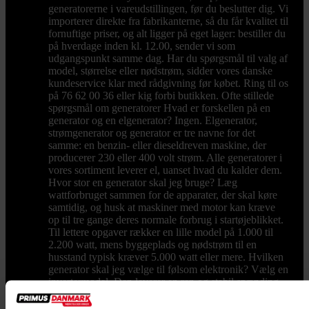
generatorerne i vareudstillingen, før du beslutter dig. Vi
importerer direkte fra fabrikanterne, så du får kvalitet til
fornuftige priser, og alt ligger på eget lager: bestiller du
på hverdage inden kl. 12.00, sender vi som
udgangspunkt samme dag. Har du spørgsmål til valg af
model, størrelse eller nødstrøm, sidder vores danske
kundeservice klar med rådgivning før købet. Ring til os
på 76 62 00 36 eller kig forbi butikken. Ofte stillede
spørgsmål om generatorer Hvad er forskellen på en
generator og en elgenerator? Ingen. Elgenerator,
strømgenerator og generator er tre navne for det
samme: en benzin- eller dieseldreven maskine, der
producerer 230 eller 400 volt strøm. Alle generatorer i
vores sortiment leverer el, uanset hvad du kalder dem.
Hvor stor en generator skal jeg bruge? Læg
wattforbruget sammen for de apparater, der skal køre
samtidig, og husk at maskiner med motor kan kræve
op til tre gange deres normale forbrug i startøjeblikket.
Til lettere opgaver rækker en lille model på 1.000 til
2.200 watt, mens byggeplads og nødstrøm til en
husstand typisk kræver 5.000 watt eller mere. Hvilken
generator skal jeg vælge til følsom elektronik? Vælg en
invertermodel. Den leverer en ren og stabil spænding
uden udsving, så computere, tv og opladere ikke tager
skade. Vores digitale invertere fra blandt andet Honda