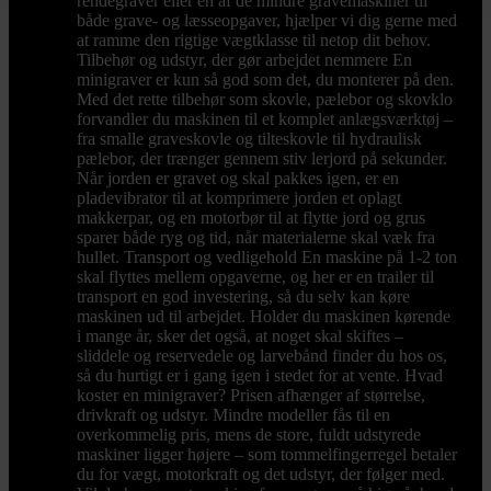
rendegraver eller en af de mindre gravemaskiner til
både grave- og læsseopgaver, hjælper vi dig gerne med
at ramme den rigtige vægtklasse til netop dit behov.
Tilbehør og udstyr, der gør arbejdet nemmere En
minigraver er kun så god som det, du monterer på den.
Med det rette tilbehør som skovle, pælebor og skovklo
forvandler du maskinen til et komplet anlægsværktøj –
fra smalle graveskovle og tilteskovle til hydraulisk
pælebor, der trænger gennem stiv lerjord på sekunder.
Når jorden er gravet og skal pakkes igen, er en
pladevibrator til at komprimere jorden et oplagt
makkerpar, og en motorbør til at flytte jord og grus
sparer både ryg og tid, når materialerne skal væk fra
hullet. Transport og vedligehold En maskine på 1-2 ton
skal flyttes mellem opgaverne, og her er en trailer til
transport en god investering, så du selv kan køre
maskinen ud til arbejdet. Holder du maskinen kørende
i mange år, sker det også, at noget skal skiftes –
sliddele og reservedele og larvebånd finder du hos os,
så du hurtigt er i gang igen i stedet for at vente. Hvad
koster en minigraver? Prisen afhænger af størrelse,
drivkraft og udstyr. Mindre modeller fås til en
overkommelig pris, mens de store, fuldt udstyrede
maskiner ligger højere – som tommelfingerregel betaler
du for vægt, motorkraft og det udstyr, der følger med.