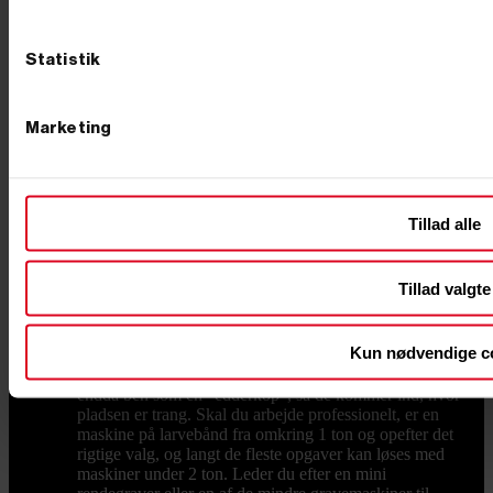
Tre ting afgør langt det meste – drivkraften, vægten og
det rette tilbehør. Får du styr på dem, har du også styr
på, hvilken maskine du skal bruge. Benzin, diesel eller
Statistik
el – hvad passer til opgaven? Minigravere fås med tre
former for drivkraft, og det er her, du skal starte.
Dieseldrevne modeller er arbejdshesten til lange dage
Marketing
og tunge opgaver – driftssikre og med masser af
moment fra anerkendte dieselmotorer. Skal maskinen
bruges indendørs, i kældre eller i støjfølsomme
områder, er elektriske modeller på batteri svaret: fuld
kraft uden udstødning og med markant lavere støj. Og
Tillad alle
har du brug for en enkel, fleksibel løsning til de mindre
opgaver, finder du også benzindrevne modeller. Kort
sagt: vælg diesel til drift og holdbarhed, el til indendørs
Tillad valgte
og støjfrit, benzin til det lette og fleksible. Størrelse og
vægt – fra kompakt til kraftig Minigravere spænder fra
små maskiner omkring 500 kg til modeller på op mod
Kun nødvendige c
2 ton. Skal du bare grave i egen have, kan du klare dig
med en lille minigraver – nogle helt små modeller har
endda ben som en "edderkop", så de kommer ind, hvor
pladsen er trang. Skal du arbejde professionelt, er en
maskine på larvebånd fra omkring 1 ton og opefter det
rigtige valg, og langt de fleste opgaver kan løses med
maskiner under 2 ton. Leder du efter en mini