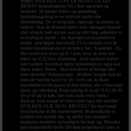
bruges. HVILKEN TYPE ER BEDST TIL DIT
BEHOV Brændekløvere fås i flere størrelser og
modeller. Til mindre behov og almindelig
husholdningsbrug er en elektrisk model ofte
tilstrækkelig. De er kompakte, støjsvage og nemme at
betjene. Skal du derimod kløve store mængder brænde
eller arbejde med sejt træ som eg eller bøg, anbefaler vi
en kraftigere model – for eksempel en benzindrevet
model med højere kløvekraft. Få et overblik over de
bedste brændekløvere til dit behov her: Kapacitet - En
lille model kan klare op til 7 tons, hvor de store kan
kløve op til 22 tons. Kløvning - Små maskiner kløver
kun vandret, hvorimod større brændekløvere også kan
kløve lodret. Motor - Skal den drives af benzin eller
køre elektrisk? Kløvelængde - Hvilken længde skal dit
kløvede brænde have? Er du i tvivl om, hvilken
brændekløver der passer til dine behov, står vi klar med
hjælp og vejledning. Ring endelig til os på 76 62 00 36
for at få råd til køb, eller kom forbi vores butik i
Børkop, hvor mange af vores varer også står udstillet.
HVILKEN OLIE SKAL BRUGES? Du skal bruge
hydraulikolie til din brændekløver. Hydraulikolie er
tyndere end normal olie, og derfor kan stemplet i
maskinen nemmere og hurtigere bevæge sig. Desuden
kan hydraulikolie bedre tåle høje temperaturer uden at