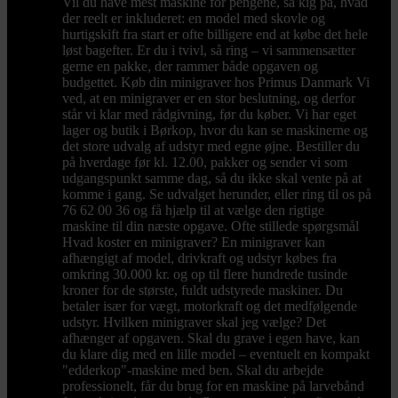
Vil du have mest maskine for pengene, så kig på, hvad
der reelt er inkluderet: en model med skovle og
hurtigskift fra start er ofte billigere end at købe det hele
løst bagefter. Er du i tvivl, så ring – vi sammensætter
gerne en pakke, der rammer både opgaven og
budgettet. Køb din minigraver hos Primus Danmark Vi
ved, at en minigraver er en stor beslutning, og derfor
står vi klar med rådgivning, før du køber. Vi har eget
lager og butik i Børkop, hvor du kan se maskinerne og
det store udvalg af udstyr med egne øjne. Bestiller du
på hverdage før kl. 12.00, pakker og sender vi som
udgangspunkt samme dag, så du ikke skal vente på at
komme i gang. Se udvalget herunder, eller ring til os på
76 62 00 36 og få hjælp til at vælge den rigtige
maskine til din næste opgave. Ofte stillede spørgsmål
Hvad koster en minigraver? En minigraver kan
afhængigt af model, drivkraft og udstyr købes fra
omkring 30.000 kr. og op til flere hundrede tusinde
kroner for de største, fuldt udstyrede maskiner. Du
betaler især for vægt, motorkraft og det medfølgende
udstyr. Hvilken minigraver skal jeg vælge? Det
afhænger af opgaven. Skal du grave i egen have, kan
du klare dig med en lille model – eventuelt en kompakt
"edderkop"-maskine med ben. Skal du arbejde
professionelt, får du brug for en maskine på larvebånd