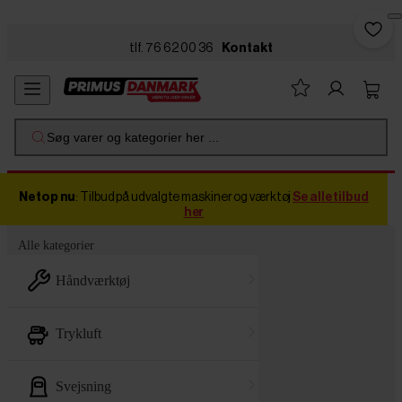
Skip to main content
tlf. 76 62 00 36
Kontakt
Søg varer og kategorier her ...
Netop nu
: Tilbud på udvalgte maskiner og værktøj
Se alle tilbud
her
Alle kategorier
håndværktøj
trykluft
svejsning