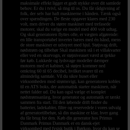
maksimale effekt ligger et godt stykke over dit samlede
behov. Er du i tvivl, så ring til os. Du får rådgivning af
folk, der selv har haft maskinerne i hånden. Tænk også
over spændingen. De fleste opgaver klares med 230
volt, men driver du større maskiner med trefasede
motorer, skal du vælge en model med 400 volt udtag.
Og skal generatoren flyttes ofte, er vægten afgørende:
en lille transportabel inverter bæres med én hånd, mens
de store maskiner er udstyret med hjul. Støjsvag drift,
nødstrøm og tilbehør Skal maskinen stå i et villakvarter
eller ved en skurvogn, er støjniveauet værd at tjekke
før køb. Lukkede og lydsvage modeller dæmper
motoren med et kabinet, så støjen kommer ned
omkring 60 til 65 decibel, hvilket svarer til en
almindelig samtale. Vil du sikre huset eller
virksomheden mod strømsvigt, kan generatoren kobles
til en ATS boks, der automatisk starter maskinen, når
nettet falder ud. Du kan også vælge et komplet
nødstrømsanlæg, hvor generator og automatik er tænkt
sammen fra start. Til den løbende drift finder du
batterier, ladekabler, filtre og reservedele i vores udvalg
af generatortilbehør, så din maskine er klar, hver gang
du får brug for den. Køb din generator hos Primus
Danmark Primus Danmark er en dansk-ejet
virksomhed med fysisk butik i Børkop, hvor du kan se