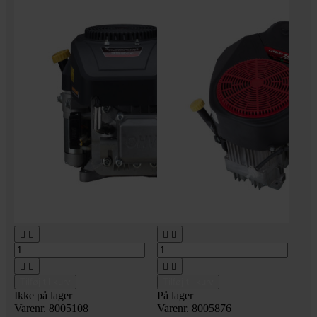








Tilføj til kurv
Tilføj til kurv
Ikke på lager
På lager
Varenr. 8005108
Varenr. 8005876