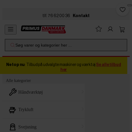
Skip to main content
tlf. 76 62 00 36
Kontakt
Søg varer og kategorier her ...
Netop nu
: Tilbud på udvalgte maskiner og værktøj
Se alle tilbud
her
Alle kategorier
håndværktøj
trykluft
svejsning