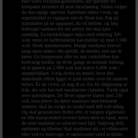
eller vores Hyundai-generatorer, der spænder fra
kompakte invertere til store dieselanlæg. Sådan vælger
du den rigtige størrelse Størrelsen måles i watt, og
regnestykket er vigtigere end de fleste tror. Kig på
typepladen på de apparater, du vil tilslutte, og læg
forbruget sammen for det udstyr, der skal køre
samtidig. En hækkeklipper nøjes med omkring 500
watt, mens en kaffemaskine kan trække op mod 1.500
watt. Husk startstrømmen. Mange maskiner kræver
langt mere strøm i det øjeblik, de tænder, end når de
kører. En kompressor eller en stor vinkelsliber kan
kortvarigt trække op til tre gange sit normale forbrug,
så et apparat på 2.000 watt kan kræve 6.000 watt i
startøjeblikket. Vælg derfor en model, hvor den
maksimale effekt ligger et godt stykke over dit samlede
behov. Er du i tvivl, så ring til os. Du får rådgivning af
folk, der selv har haft maskinerne i hånden. Tænk også
over spændingen. De fleste opgaver klares med 230
volt, men driver du større maskiner med trefasede
motorer, skal du vælge en model med 400 volt udtag.
Og skal generatoren flyttes ofte, er vægten afgørende:
en lille transportabel inverter bæres med én hånd, mens
de store maskiner er udstyret med hjul. Støjsvag drift,
nødstrøm og tilbehør Skal maskinen stå i et villakvarter
eller ved en skurvogn, er støjniveauet værd at tjekke