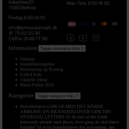
Industrivej 51
Man-Tors. 8:00-16:00
7080 Børkop
Fredag 8:00-14:30
info@primusdanmark.dk
tlf. 76 62 00 36
CVR nr. 31 49 77 36
Information
Toggle information links

Sitemap
Handelsbetingelser
Returnering og Bytning
Fortyd Køb
Aktuelle tilbud
Black Friday 2026
Kategorier
Toggle kategorier links

Brændekløver
GØR OP MED DET HÅRDE
ARBEJDE: EN BRÆNDEKLØVER GØR DIN
HVERDAG LETTERE Er du træt af det fysisk
krævende arbejde med øksen, hver gang du skal kløve
brænde? Så er en brændekløver den investering, der