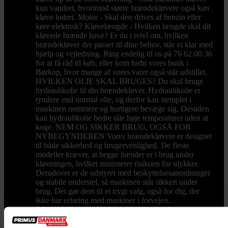
kun vandret, hvorimod større brændekløvere også kan
kløve lodret. Motor - Skal den drives af benzin eller
køre elektrisk? Kløvelængde - Hvilken længde skal dit
kløvede brænde have? Er du i tvivl om, hvilken
brændekløver der passer til dine behov, står vi klar med
hjælp og vejledning. Ring endelig til os på 76 62 00 36
for at få råd til køb, eller kom forbi vores butik i
Børkop, hvor mange af vores varer også står udstillet.
HVILKEN OLIE SKAL BRUGES? Du skal bruge
hydraulikolie til din brændekløver. Hydraulikolie er
tyndere end normal olie, og derfor kan stemplet i
maskinen nemmere og hurtigere bevæge sig. Desuden
kan hydraulikolie bedre tåle høje temperaturer uden at
koge. NEM OG SIKKER BRUG, OGSÅ FOR
NYBEGYNDEREN Vores brændekløvere er designet
til både sikkerhed og brugervenlighed. De fleste
modeller kræver, at begge hænder er i brug under
kløvningen, hvilket minimerer risikoen for ulykker.
Derudover er de udstyret med beskyttelsesanordninger
og stabile understel, så maskinen står sikkert under
brug. Det gør dem til et trygt valg, også for dig, der
ikke har erfaring med maskiner i forvejen.
BRÆNDEKLØVER FRA FRA
PRIMUSDANMARK Hos PrimusDanmark har vi
gjort det nemt for dig at finde en pålidelig og effektiv