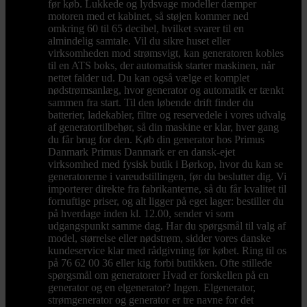
før køb. Lukkede og lydsvage modeller dæmper
motoren med et kabinet, så støjen kommer ned
omkring 60 til 65 decibel, hvilket svarer til en
almindelig samtale. Vil du sikre huset eller
virksomheden mod strømsvigt, kan generatoren kobles
til en ATS boks, der automatisk starter maskinen, når
nettet falder ud. Du kan også vælge et komplet
nødstrømsanlæg, hvor generator og automatik er tænkt
sammen fra start. Til den løbende drift finder du
batterier, ladekabler, filtre og reservedele i vores udvalg
af generatortilbehør, så din maskine er klar, hver gang
du får brug for den. Køb din generator hos Primus
Danmark Primus Danmark er en dansk-ejet
virksomhed med fysisk butik i Børkop, hvor du kan se
generatorerne i vareudstillingen, før du beslutter dig. Vi
importerer direkte fra fabrikanterne, så du får kvalitet til
fornuftige priser, og alt ligger på eget lager: bestiller du
på hverdage inden kl. 12.00, sender vi som
udgangspunkt samme dag. Har du spørgsmål til valg af
model, størrelse eller nødstrøm, sidder vores danske
kundeservice klar med rådgivning før købet. Ring til os
på 76 62 00 36 eller kig forbi butikken. Ofte stillede
spørgsmål om generatorer Hvad er forskellen på en
generator og en elgenerator? Ingen. Elgenerator,
strømgenerator og generator er tre navne for det