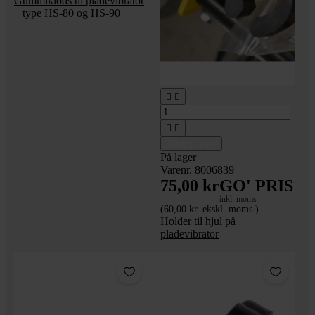
Gummiklods til pladevibrator
_ type HS-80 og HS-90




Tilføj til kurv
På lager
Varenr. 8006839
75,00 kr
GO' PRIS
inkl. moms
(60,00 kr. ekskl. moms.)
Holder til hjul på
pladevibrator