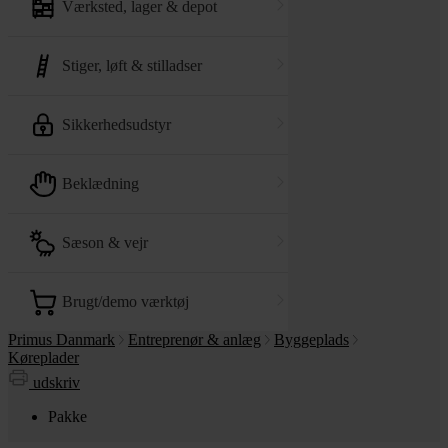
værksted, lager & depot
stiger, løft & stilladser
sikkerhedsudstyr
beklædning
sæson & vejr
brugt/demo værktøj
Primus Danmark
Entreprenør & anlæg
Byggeplads
Køreplader
udskriv
Pakke