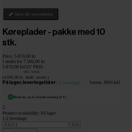
Skriv din anmeldelse
Køreplader - pakke med 10
stk.
Price:
5.870,00 kr
I stedet for 7.500,00 kr
5.870,00 kr
GO' PRIS
inkl. moms
(4.696,00 kr. ekskl. moms.)
Varenr. 8901443
På lager, leveringstid er
1-2 hverdage
✓
Bestil nu, og få afsendt mandag kl 12

Product availability:
På lager
1-2 hverdage



