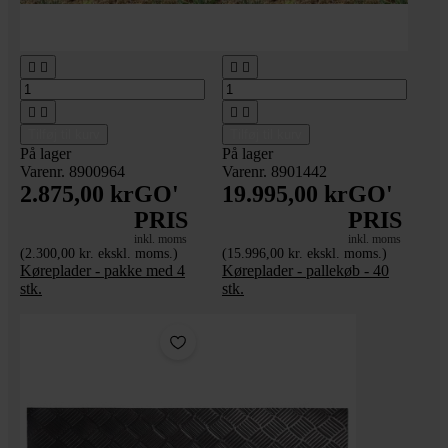








Tilføj til kurv
Tilføj til kurv
På lager
På lager
Varenr. 8900964
Varenr. 8901442
2.875,00 kr
GO'
19.995,00 kr
GO'
PRIS
PRIS
inkl. moms
inkl. moms
(2.300,00 kr. ekskl. moms.)
(15.996,00 kr. ekskl. moms.)
Køreplader - pakke med 4
Køreplader - pallekøb - 40
stk.
stk.