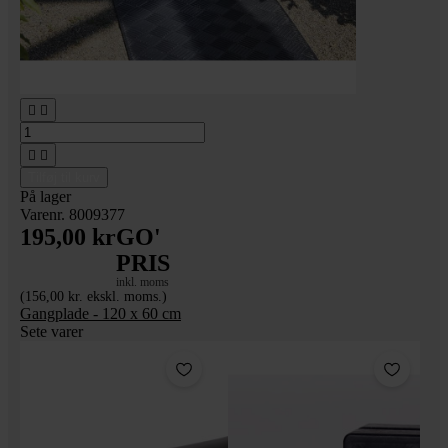




Tilføj til kurv
På lager
Varenr. 8009377
195,00 kr
GO'
PRIS
inkl. moms
(156,00 kr. ekskl. moms.)
Gangplade - 120 x 60 cm
Sete varer