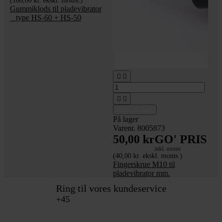
(100,00 kr. ekskl. moms.)
Gummiklods til pladevibrator
_ type HS-60 + HS-50




Tilføj til kurv
På lager
Varenr. 8005873
50,00 kr
GO' PRIS
inkl. moms
(40,00 kr. ekskl. moms.)
Fingerskrue M10 til
pladevibrator mm.
Ring til vores kundeservice
+45