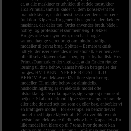
er, at alle maskiner er udviklet til at dele træstykker.
Hos PrimusDanmark kalder vi dem konsekvent for
brændekløvere, da det bedst beskriver deres primære
funktion. Kløver – En generel betegnelse, der dækker
maskiner, der deler træ. Ordet anvendes bredt, både i
hobby- og professionel sammenhæng. Flækker –
Bruges ofte som synonym, men har i nogle
sammenhænge været brugt om mindre kraftige
modeller til privat brug. Splitter – Et mere teknisk
udtryk, der især anvendes internationalt. Her henvises
ofte til selve kløvemekanismen, typisk hydraulisk. Hos
PrimusDanmark er det vigtigste, at du får den rigtige
løsning til dine behov, uanset hvilken betegnelse der
bruges. HVILKEN TYPE ER BEDST TIL DIT
BEHOV Brændekløvere fås i flere størrelser og
modeller. Til mindre behov og almindelig
husholdningsbrug er en elektrisk model ofte
tilstrækkelig. De er kompakte, støjsvage og nemme at
betjene. Skal du derimod kløve store mængder brænde
eller arbejde med sejt træ som eg eller bøg, anbefaler vi
en kraftigere model – for eksempel en benzindrevet
model med højere kløvekraft. Få et overblik over de
bedste brændekløvere til dit behov her: Kapacitet - En
lille model kan klare op til 7 tons, hvor de store kan
kløve op til 22 tons. Kløvning - Små maskiner kløver