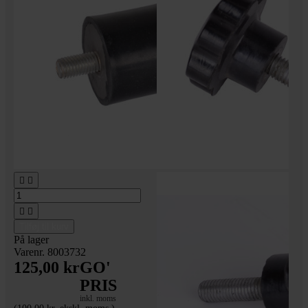




Tilføj til kurv
På lager
Varenr. 8003732
125,00 kr
GO'
PRIS
inkl. moms