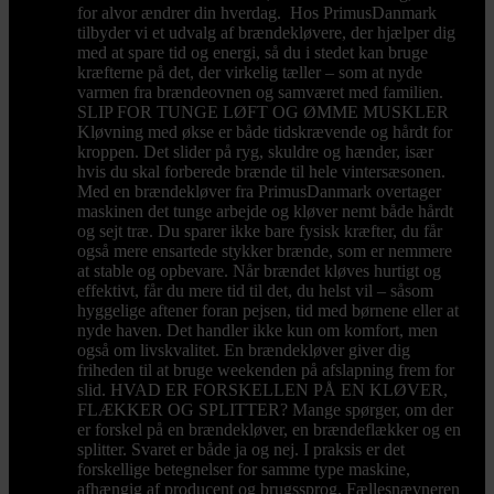
for alvor ændrer din hverdag. Hos PrimusDanmark
tilbyder vi et udvalg af brændekløvere, der hjælper dig
med at spare tid og energi, så du i stedet kan bruge
kræfterne på det, der virkelig tæller – som at nyde
varmen fra brændeovnen og samværet med familien.
SLIP FOR TUNGE LØFT OG ØMME MUSKLER
Kløvning med økse er både tidskrævende og hårdt for
kroppen. Det slider på ryg, skuldre og hænder, især
hvis du skal forberede brænde til hele vintersæsonen.
Med en brændekløver fra PrimusDanmark overtager
maskinen det tunge arbejde og kløver nemt både hårdt
og sejt træ. Du sparer ikke bare fysisk kræfter, du får
også mere ensartede stykker brænde, som er nemmere
at stable og opbevare. Når brændet kløves hurtigt og
effektivt, får du mere tid til det, du helst vil – såsom
hyggelige aftener foran pejsen, tid med børnene eller at
nyde haven. Det handler ikke kun om komfort, men
også om livskvalitet. En brændekløver giver dig
friheden til at bruge weekenden på afslapning frem for
slid. HVAD ER FORSKELLEN PÅ EN KLØVER,
FLÆKKER OG SPLITTER? Mange spørger, om der
er forskel på en brændekløver, en brændeflækker og en
splitter. Svaret er både ja og nej. I praksis er det
forskellige betegnelser for samme type maskine,
afhængig af producent og brugssprog. Fællesnævneren