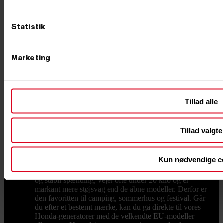
hedder den ofte bare "generatoren". Det dækker over
det samme stykke værktøj, og har du først fundet den
rigtige størrelse, følger den med dig i mange år. Hos
Statistik
Primus Danmark har vi solgt generatorer til både
private og erhverv siden 2002, og vi har testet
maskinerne, før de kommer på hylden. Benzin, diesel
eller inverter: vælg type efter opgaven Det første valg
Marketing
står mellem tre typer. En benzingenerator er den
klassiske allrounder til værksted, have og byggeplads.
Den er billigst i anskaffelse, nem at starte og findes fra
små transportable modeller til kraftige maskiner på
næsten 8.000 watt. Skal maskinen køre mange timer i
Tillad alle
træk, er en dieselgenerator det stærkeste valg.
Dieselmotoren kører ved lavere omdrejninger, bruger
mindre brændstof under tung belastning og fås med
Tillad valgte
både 230 og 400 volt udtag. Det gør den oplagt til
byggepladser, landbrug og faste nødstrømsløsninger.
Skal du drive følsom elektronik som computere, tv
Kun nødvendige c
eller ladere, skal du kigge efter en invertergenerator,
også kaldet en digital generator. Den leverer en helt ren
og stabil spænding, vejer ofte under 20 kilo og er
markant mere støjsvag end de åbne modeller. Derfor er
den favoritten til camping, sommerhus og festival. Går
du efter et bestemt mærke, kan du gå direkte til vores
Honda-generatorer med de velkendte EU-modeller