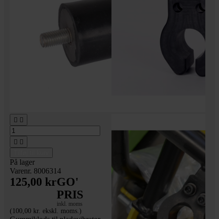




Tilføj til kurv
På lager
Varenr. 8006314
125,00 kr
GO'
PRIS
inkl. moms
(100,00 kr. ekskl. moms.)