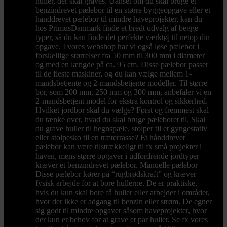
huller, der skal graves. Uanset om du skal bruge et
benzindrevet pælebor til en større byggeopgave eller et
hånddrevet pælebor til mindre haveprojekter, kan du
hos PrimusDanmark finde et bredt udvalg af begge
typer, så du kan finde det perfekte værktøj til netop din
opgave. I vores webshop har vi også løse pælebor i
forskellige størrelser fra 50 mm til 300 mm i diameter
og med en længde på ca. 95 cm. Disse pælebor passer
til de fleste maskiner, og du kan vælge mellem 1-
mandsbetjente og 2-mandsbetjente modeller. Til større
bor, som 200 mm, 250 mm og 300 mm, anbefaler vi en
2-mandsbetjent model for ekstra kontrol og sikkerhed.
Hvilket jordbor skal du vælge? Først og fremmest skal
du tænke over, hvad du skal bruge pæleboret til. Skal
du grave huller til hegnspæle, stolper til et gyngestativ
eller stolpesko til en træterrasse? Et hånddrevet
pælebor kan være tilstrækkeligt til fx små projekter i
haven, mens større opgaver i udfordrende jordtyper
kræver et benzindrevet pælebor. Manuelle pælebor
Disse pælebor kører på “rugbrødskraft” og kræver
fysisk arbejde for at bore hullerne. De er praktiske,
hvis du kun skal bore få huller eller arbejder i områder,
hvor der ikke er adgang til benzin eller strøm. De egner
sig godt til mindre opgaver såsom haveprojekter, hvor
der kun er behov for at grave et par huller. Se fx vores