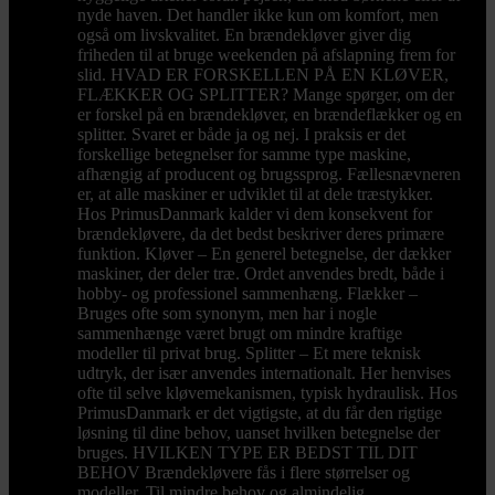
nyde haven. Det handler ikke kun om komfort, men
også om livskvalitet. En brændekløver giver dig
friheden til at bruge weekenden på afslapning frem for
slid. HVAD ER FORSKELLEN PÅ EN KLØVER,
FLÆKKER OG SPLITTER? Mange spørger, om der
er forskel på en brændekløver, en brændeflækker og en
splitter. Svaret er både ja og nej. I praksis er det
forskellige betegnelser for samme type maskine,
afhængig af producent og brugssprog. Fællesnævneren
er, at alle maskiner er udviklet til at dele træstykker.
Hos PrimusDanmark kalder vi dem konsekvent for
brændekløvere, da det bedst beskriver deres primære
funktion. Kløver – En generel betegnelse, der dækker
maskiner, der deler træ. Ordet anvendes bredt, både i
hobby- og professionel sammenhæng. Flækker –
Bruges ofte som synonym, men har i nogle
sammenhænge været brugt om mindre kraftige
modeller til privat brug. Splitter – Et mere teknisk
udtryk, der især anvendes internationalt. Her henvises
ofte til selve kløvemekanismen, typisk hydraulisk. Hos
PrimusDanmark er det vigtigste, at du får den rigtige
løsning til dine behov, uanset hvilken betegnelse der
bruges. HVILKEN TYPE ER BEDST TIL DIT
BEHOV Brændekløvere fås i flere størrelser og
modeller. Til mindre behov og almindelig