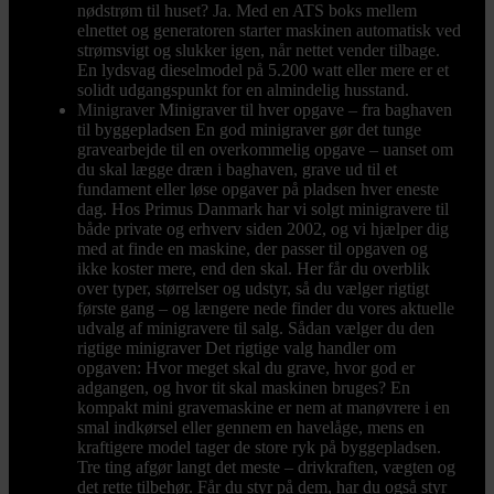
nødstrøm til huset? Ja. Med en ATS boks mellem
elnettet og generatoren starter maskinen automatisk ved
strømsvigt og slukker igen, når nettet vender tilbage.
En lydsvag dieselmodel på 5.200 watt eller mere er et
solidt udgangspunkt for en almindelig husstand.
Minigraver
Minigraver til hver opgave – fra baghaven
til byggepladsen En god minigraver gør det tunge
gravearbejde til en overkommelig opgave – uanset om
du skal lægge dræn i baghaven, grave ud til et
fundament eller løse opgaver på pladsen hver eneste
dag. Hos Primus Danmark har vi solgt minigravere til
både private og erhverv siden 2002, og vi hjælper dig
med at finde en maskine, der passer til opgaven og
ikke koster mere, end den skal. Her får du overblik
over typer, størrelser og udstyr, så du vælger rigtigt
første gang – og længere nede finder du vores aktuelle
udvalg af minigravere til salg. Sådan vælger du den
rigtige minigraver Det rigtige valg handler om
opgaven: Hvor meget skal du grave, hvor god er
adgangen, og hvor tit skal maskinen bruges? En
kompakt mini gravemaskine er nem at manøvrere i en
smal indkørsel eller gennem en havelåge, mens en
kraftigere model tager de store ryk på byggepladsen.
Tre ting afgør langt det meste – drivkraften, vægten og
det rette tilbehør. Får du styr på dem, har du også styr