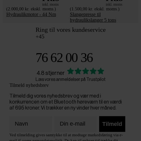
inkl. moms
inkl. moms
(2.000,00 kr. ekskl. moms.)
(1.500,00 kr. ekskl. moms.)
Hydraulikmotor - 44 Nm
Slangepresse til
hydraulikslanger 5 tons
Ring til vores kundeservice
+45
76 62 00 36
4.8 stjerner
Læs vores anmeldelser på Trustpilot
Tilmeld nyhedsbrev
Tilmeld dig vores nyhedsbrev og vær med i
konkurrencen om et Bluetooth høreværn til en værdi
af 695 kroner. Vi trækker en ny vinder hver måned.
Tilmeld
Ved tilmelding gives samtykke til at modtage markedsføring via e-
mail jf. vores persondatapolitik. Du kan til enhver tid trække dit