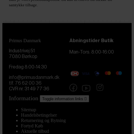
samtykke tilbage.
Primus Danmark
Åbningstider
Butik
Industrivej 51
Man-Tors. 8:00-16:00
7080 Børkop
Fredag 8:00-14:30
info@primusdanmark.dk
tlf. 76 62 00 36
CVR nr. 31 49 77 36
Information
Toggle information links

Sitemap
Handelsbetingelser
Returnering og Bytning
Fortyd Køb
Aktuelle tilbud