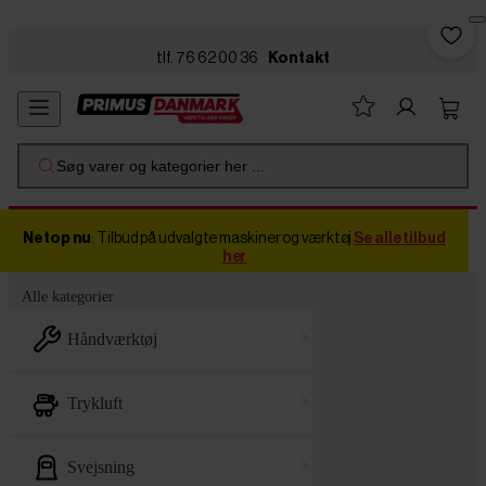
Skip to main content
tlf. 76 62 00 36
Kontakt
Søg varer og kategorier her ...
Netop nu
: Tilbud på udvalgte maskiner og værktøj
Se alle tilbud
her
Alle kategorier
håndværktøj
trykluft
svejsning