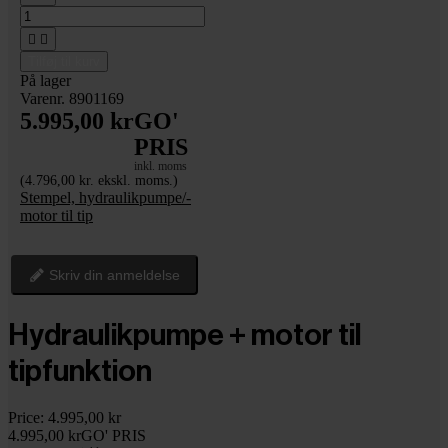


Tilføj til kurv
På lager
Varenr. 8901169
5.995,00 kr
GO'
PRIS
inkl. moms
(4.796,00 kr. ekskl. moms.)
Stempel, hydraulikpumpe/-
motor til tip
Skriv din anmeldelse
Hydraulikpumpe + motor til
tipfunktion
Price:
4.995,00 kr
4.995,00 kr
GO' PRIS