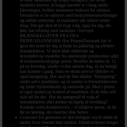
modeller kræver, at begge hænder er i brug under
kløvningen, hvilket minimerer risikoen for ulykker.
Derudover er de udstyret med beskyttelsesanordninger
og stabile understel, så maskinen står sikkert under
brug. Det gør dem til et trygt valg, også for dig, der
ikke har erfaring med maskiner i forvejen.
BRÆNDEKLØVER FRA FRA
PRIMUSDANMARK Hos PrimusDanmark har vi
gjort det nemt for dig at finde en pålidelig og effektiv
brændekløver. Vi fører både elektriske og
benzindrevne modeller fra anerkendte producenter altid
til konkurrencedygtige priser. Bestiller du inden kl. 12
på en hverdag, sender vi den samme dag, så du hurtigt
kan komme i gang. Som en ekstra service tilbyder vi
også klargøring. Her skal du blot tilkøbe ”Klargøring”
under selve produktet, og så samler vi brændekløveren
og fylder hydraulikolie og motorolie på. Med i prisen
er også opstart og kontrol af maskinen, så du ikke selv
skal stå for det. Har du spørgsmål til valg af
brændekløver, eller ønsker du hjælp til bestilling?
Kontakt vores kundeservice – vi rådgiver gerne, så du
får en løsning, der matcher dine behov.
Generator
En generator er den hurtigste vej til strøm de
steder, hvor elnettet ikke rækker. Håndværkeren bruger