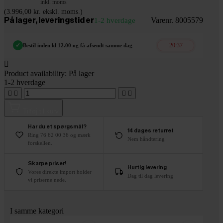
inkl. moms
(3.996,00 kr. ekskl. moms.)
Varenr. 8005579
På lager, leveringstid er
1-2 hverdage
20:36
✓
Bestil inden kl 12.00 og få afsendt samme dag

Product availability:
På lager
1-2 hverdage




Tilføj til kurv
Har du et spørgsmål?
14 dages returret
Ring 76 62 00 36 og mærk
Nem håndtering
forskellen.
Skarpe priser!
Hurtig levering
Vores direkte import holder
Dag til dag levering
vi priserne nede.
I samme kategori