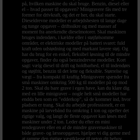
på, hvilken maskine du skal bruge. Benzin, diesel eller
el – hvad passer til opgaven? Minigravere fås med tre
former for drivkraft, og det er her, du skal starte.
Dieseldrevne modeller er arbejdshesten til lange dage
og tunge opgaver – driftssikre og med masser af
moment fra anerkendte dieselmotorer. Skal maskinen
bruges indendørs, i kældre eller i støjfølsomme
områder, er elektriske modeller på batteri svaret: fuld
kraft uden udstødning og med markant lavere støj. Og
har du brug for en enkel, fleksibel løsning til de mindre
opgaver, finder du også benzindrevne modeller. Kort
sagt: vælg diesel til drift og holdbarhed, el til indendørs
og støjfrit, benzin til det lette og fleksible. Størrelse og
vægt – fra kompakt til kraftig Minigravere spænder fra
små maskiner omkring 500 kg til modeller på op mod
2 ton. Skal du bare grave i egen have, kan du klare dig
med en lille minigraver – nogle helt små modeller har
endda ben som en "edderkop", så de kommer ind, hvor
pladsen er trang. Skal du arbejde professionelt, er en
maskine på larvebånd fra omkring 1 ton og opefter det
rigtige valg, og langt de fleste opgaver kan løses med
maskiner under 2 ton. Leder du efter en mini
rendegraver eller en af de mindre gravemaskiner til
både grave- og læsseopgaver, hjælper vi dig gerne med
at ramme den rigtige vægtklasse til netop dit behov.