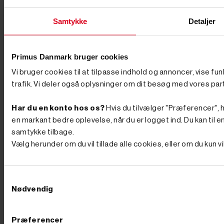
løst bagefter. Er du i tvivl, så ring – vi sammensætter
gerne en pakke, der rammer både opgaven og
Samtykke
Detaljer
budgettet. Køb din minigraver hos Primus Danmark Vi
ved, at en minigraver er en stor beslutning, og derfor
står vi klar med rådgivning, før du køber. Vi har eget
lager og butik i Børkop, hvor du kan se maskinerne og
Primus Danmark bruger cookies
det store udvalg af udstyr med egne øjne. Bestiller du
på hverdage før kl. 12.00, pakker og sender vi som
Vi bruger cookies til at tilpasse indhold og annoncer, vise fu
udgangspunkt samme dag, så du ikke skal vente på at
trafik. Vi deler også oplysninger om dit besøg med vores par
komme i gang. Se udvalget herunder, eller ring til os på
76 62 00 36 og få hjælp til at vælge den rigtige
maskine til din næste opgave. Ofte stillede spørgsmål
Har du en konto hos os?
Hvis du tilvælger "Præferencer", hu
Hvad koster en minigraver? En minigraver kan
en markant bedre oplevelse, når du er logget ind. Du kan til en
afhængigt af model, drivkraft og udstyr købes fra
samtykke tilbage.
omkring 30.000 kr. og op til flere hundrede tusinde
kroner for de største, fuldt udstyrede maskiner. Du
Vælg herunder om du vil tillade alle cookies, eller om du kun 
betaler især for vægt, motorkraft og det medfølgende
udstyr. Hvilken minigraver skal jeg vælge? Det
afhænger af opgaven. Skal du grave i egen have, kan
Samtykkevalg
du klare dig med en lille model – eventuelt en kompakt
"edderkop"-maskine med ben. Skal du arbejde
Nødvendig
professionelt, får du brug for en maskine på larvebånd
fra omkring 1 ton, og de fleste opgaver løses fint med
maskiner under 2 ton. Hvor meget kan en minigraver
Præferencer
løfte? Løfteevnen afhænger af maskinens vægt og af,