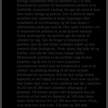
kraftige håndmodel med en diameter på 150 mm.
Benzindrevet pælebor Et benzindrevet pælebor er et
kraftfuldt, motoriseret værktøj, der gør det nemt at bore
flere huller hurtigt og præcist. Det er ideelt til større
projekter som opførelse af hegn, bygninger eller
installation af solcelleanlæg, og det kan bruges i
udfordrende jordtyper som ler eller sand. Fordelen ved
et benzindrevet pælebor er, at det kræver minimal
fysisk anstrengelse, da motoren gør det meste af
arbejdet for dig. Når du bruger et benzindrevet
pælebor, skal du blot holde værktøjet stabilt og lade
motoren klare boringerne. Dette sparer dig både tid og
kræfter, især når der skal bores mange huller.
Motoriserede pælebor er det perfekte valg til store
projekter, og du kan fx se vores populære
benzindrevne model med tre borstørrelser, som er en
effektiv og pålidelig løsning til dit store projekt.
Borekapacitet og bortype Når du skal vælge borets
kapacitet, er det vigtigt at overveje, hvor store og dybe
dine huller skal være. Vores pælebor kan fås i størrelser
fra 50 mm til 300 mm i diameter, afhængigt af
projektet. Til mindre stolper eller hegnspæle kan du
overveje et bor med en diameter på 100 mm, mens
større huller kræver bor på 200 mm eller mere. Husk,
at til store bor, som f.eks. 250 mm og 300 mm,