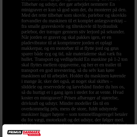
Tilbehør og udstyr, der gør arbejdet nemmere En
minigraver er kun så god som det, du monterer på den.
Med det rette tilbehør som skovle, pælebor og skovklo
forvandler du maskinen til et komplet anlægsværktøj –
fra smalle graveskovle og tilteskovle til hydraulisk
pælebor, der trænger gennem stiv lerjord på sekunder.
Når jorden er gravet og skal pakkes igen, er en
pladevibrator til at komprimere jorden et oplagt
makkerpar, og en motorbør til at flytte jord og grus
sparer både ryg og tid, når materialerne skal væk fra
hullet. Transport og vedligehold En maskine på 1-2 ton
skal flyttes mellem opgaverne, og her er en trailer til
transport en god investering, så du selv kan køre
maskinen ud til arbejdet. Holder du maskinen kørende
i mange år, sker det også, at noget skal skiftes –
sliddele og reservedele og larvebånd finder du hos os,
så du hurtigt er i gang igen i stedet for at vente. Hvad
koster en minigraver? Prisen afhænger af størrelse,
drivkraft og udstyr. Mindre modeller fås til en
overkommelig pris, mens de store, fuldt udstyrede
maskiner ligger højere – som tommelfingerregel betaler
du for vægt, motorkraft og det udstyr, der følger med.
Vil du have mest maskine for pengene, så kig på, hvad
der reelt er inkluderet: en model med skovle og
hurtigskift fra start er ofte billigere end at købe det hele