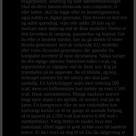
byggepladser, landbrug og faste nødstrømsløsninger.
Skal du drive følsom elektronik som computere, tv
eller ladere, skal du kigge efter en invertergenerator,
også kaldet en digital generator. Den leverer en helt ren
og stabil spænding, vejer ofte under 20 kilo og er
markant mere støjsvag end de åbne modeller. Derfor er
den favoritten til camping, sommerhus og festival. Går
du efter et bestemt mærke, kan du gå direkte til vores
Honda-generatorer med de velkendte EU-modeller
eller vores Hyundai-generatorer, der spænder fra
kompakte invertere til store dieselanlæg. Sådan vælger
du den rigtige størrelse Størrelsen måles i watt, og
regnestykket er vigtigere end de fleste tror. Kig på
typepladen på de apparater, du vil tilslutte, og læg
forbruget sammen for det udstyr, der skal køre
samtidig. En hækkeklipper nøjes med omkring 500
watt, mens en kaffemaskine kan trække op mod 1.500
watt. Husk startstrømmen. Mange maskiner kræver
langt mere strøm i det øjeblik, de tænder, end når de
kører. En kompressor eller en stor vinkelsliber kan
kortvarigt trække op til tre gange sit normale forbrug,
så et apparat på 2.000 watt kan kræve 6.000 watt i
startøjeblikket. Vælg derfor en model, hvor den
maksimale effekt ligger et godt stykke over dit samlede
behov. Er du i tvivl, så ring til os. Du får rådgivning af