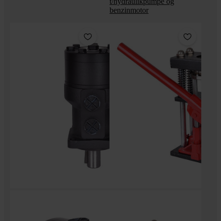
t/hydraulikpumpe og
benzinmotor