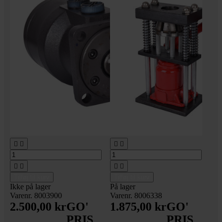








Tilføj til kurv
Tilføj til kurv
Ikke på lager
På lager
Varenr. 8003900
Varenr. 8006338
2.500,00 kr
GO'
1.875,00 kr
GO'
PRIS
PRIS