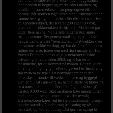
den til vinkelsliberen på pladsen uden byggestrøm,
landmanden til hegnet og værkstedet i marken, og
familien til sommerhuset, campingvognen eller som
backup, når stormen tager strømmen. Princippet er det
samme hver gang: en benzin- eller dieselmotor driver
en generatorenhed, der leverer 230 eller 400 volt,
præcis som stikkontakten derhjemme. Maskinen går
under flere navne. Nogle siger elgenerator, andre
strømgenerator eller generatoranlæg, og på pladsen
hedder den ofte bare "generatoren". Det dækker over
det samme stykke værktøj, og har du først fundet den
rigtige størrelse, følger den med dig i mange år. Hos
Primus Danmark har vi solgt generatorer til både
private og erhverv siden 2002, og vi har testet
maskinerne, før de kommer på hylden. Benzin, diesel
eller inverter: vælg type efter opgaven Det første valg
står mellem tre typer. En benzingenerator er den
klassiske allrounder til værksted, have og byggeplads.
Den er billigst i anskaffelse, nem at starte og findes fra
små transportable modeller til kraftige maskiner på
næsten 8.000 watt. Skal maskinen køre mange timer i
træk, er en dieselgenerator det stærkeste valg.
Dieselmotoren kører ved lavere omdrejninger, bruger
mindre brændstof under tung belastning og fås med
både 230 og 400 volt udtag. Det gør den oplagt til