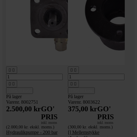








Tilføj til kurv
Tilføj til kurv
På lager
På lager
Varenr. 8002751
Varenr. 8003622
2.500,00 kr
GO'
375,00 kr
GO'
PRIS
PRIS
inkl. moms
inkl. moms
(2.000,00 kr. ekskl. moms.)
(300,00 kr. ekskl. moms.)
Hydraulikpumpe - 200 bar
[] Mellemstykke