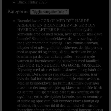
Black Friday 2026
Kategorier
Toggle kategorier links

Brændekløver
GØR OP MED DET HÅRDE
ARBEJDE: EN BRÆNDEKLØVER GØR DIN
HVERDAG LETTERE Er du træt af det fysisk
krævende arbejde med øksen, hver gang du skal kløve
brænde? Så er en brændekløver den investering, der
for alvor ændrer din hverdag. Hos PrimusDanmark
tilbyder vi et udvalg af brændekløvere, der hjælper dig
med at spare tid og energi, så du i stedet kan bruge
kræfterne på det, der virkelig tæller – som at nyde
varmen fra brændeovnen og samværet med familien.
SLIP FOR TUNGE LØFT OG ØMME MUSKLER
Kløvning med økse er både tidskrævende og hårdt for
kroppen. Det slider på ryg, skuldre og hænder, især
hvis du skal forberede brænde til hele vintersæsonen.
Med en brændekløver fra PrimusDanmark overtager
maskinen det tunge arbejde og kløver nemt både hårdt
og sejt træ. Du sparer ikke bare fysisk kræfter, du får
også mere ensartede stykker brænde, som er nemmere
at stable og opbevare. Når brændet kløves hurtigt og
effektivt, får du mere tid til det, du helst vil – såsom
hyggelige aftener foran pejsen, tid med børnene eller at