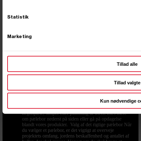
hvor langt gravearmen er strakt ud. Når armen er tæt
på maskinen, kan en minigraver typisk løfte mellem 25
og 50 % af sin egen vægt. Skal jeg vælge benzin,
Statistik
diesel eller el? Vælg diesel til drift, holdbarhed og
tunge dage, el/batteri til indendørs og støjfølsomt
arbejde uden udstødning, og benzin til de mindre,
Marketing
fleksible opgaver. Du kan sammenligne de tre
drivkrafttyper i hver sin kategori her på siden. Hvordan
transporterer jeg en minigraver? De fleste minigravere
på op til 2 ton kan transporteres på en kraftig trailer, så
du selv kan køre maskinen ud til opgaven. Vælg en
Tillad alle
trailer med tilstrækkelig totalvægt og en god
opkørselsrampe til maskinens vægt.
Pælebor
Hos PrimusDanmark finder du pælebor, både
Tillad valgte
til privat og professionelt brug. Uanset om du har brug
for et benzindrevet pælebor til større projekter eller et
hånddrevet pælebor til mindre opgaver, har vi det rette
Kun nødvendige c
værktøj til dig. Det rette pælebor giver dig præcision
og effektivitet, når du skal grave huller til eksempelvis
hegnspæle, stolper eller plantning af træer. Læs mere
om pælebor nederst på siden eller gå på opdagelse
blandt vores produkter. Valg af det rigtige pælebor Når
du vælger et pælebor, er det vigtigt at overveje
projektets omfang, jordens beskaffenhed og antallet af