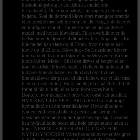
husholdningsbrug er en elektrisk model ofte
tilstrækkelig. De er kompakte, støjsvage og nemme at
betjene. Skal du derimod kløve store mængder brænde
eller arbejde med sejt træ som eg eller bøg, anbefaler vi
en kraftigere model – for eksempel en benzindrevet
model med højere kløvekraft. Få et overblik over de
bedste brændekløvere til dit behov her: Kapacitet - En
lille model kan klare op til 7 tons, hvor de store kan
kløve op til 22 tons. Kløvning - Små maskiner kløver
kun vandret, hvorimod større brændekløvere også kan
kløve lodret. Motor - Skal den drives af benzin eller
køre elektrisk? Kløvelængde - Hvilken længde skal dit
kløvede brænde have? Er du i tvivl om, hvilken
brændekløver der passer til dine behov, står vi klar med
hjælp og vejledning. Ring endelig til os på 76 62 00 36
for at få råd til køb, eller kom forbi vores butik i
Børkop, hvor mange af vores varer også står udstillet.
HVILKEN OLIE SKAL BRUGES? Du skal bruge
hydraulikolie til din brændekløver. Hydraulikolie er
tyndere end normal olie, og derfor kan stemplet i
maskinen nemmere og hurtigere bevæge sig. Desuden
kan hydraulikolie bedre tåle høje temperaturer uden at
koge. NEM OG SIKKER BRUG, OGSÅ FOR
NYBEGYNDEREN Vores brændekløvere er designet
til både sikkerhed og brugervenlighed. De fleste