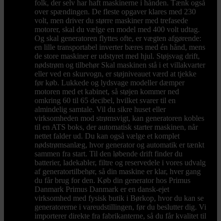
folk, der selv har haft maskinerne i hånden. Tænk også
over spændingen. De fleste opgaver klares med 230
volt, men driver du større maskiner med trefasede
motorer, skal du vælge en model med 400 volt udtag.
Og skal generatoren flyttes ofte, er vægten afgørende:
en lille transportabel inverter bæres med én hånd, mens
de store maskiner er udstyret med hjul. Støjsvag drift,
nødstrøm og tilbehør Skal maskinen stå i et villakvarter
eller ved en skurvogn, er støjniveauet værd at tjekke
før køb. Lukkede og lydsvage modeller dæmper
motoren med et kabinet, så støjen kommer ned
omkring 60 til 65 decibel, hvilket svarer til en
almindelig samtale. Vil du sikre huset eller
virksomheden mod strømsvigt, kan generatoren kobles
til en ATS boks, der automatisk starter maskinen, når
nettet falder ud. Du kan også vælge et komplet
nødstrømsanlæg, hvor generator og automatik er tænkt
sammen fra start. Til den løbende drift finder du
batterier, ladekabler, filtre og reservedele i vores udvalg
af generatortilbehør, så din maskine er klar, hver gang
du får brug for den. Køb din generator hos Primus
Danmark Primus Danmark er en dansk-ejet
virksomhed med fysisk butik i Børkop, hvor du kan se
generatorerne i vareudstillingen, før du beslutter dig. Vi
importerer direkte fra fabrikanterne, så du får kvalitet til