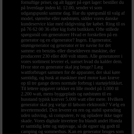
fornuftige priser, og alt ligger på eget lager: bestiller du
på hverdage inden kl. 12.00, sender vi som
udgangspunkt samme dag. Har du spørgsmål til valg af
model, størrelse eller nødstrøm, sidder vores danske
kundeservice klar med rådgivning før købet. Ring til os
på 76 62 00 36 eller kig forbi butikken. Ofte stillede
spørgsmål om generatorer Hvad er forskellen på en
generator og en elgenerator? Ingen. Elgenerator,
strømgenerator og generator er tre navne for det
samme: en benzin- eller dieseldreven maskine, der
producerer 230 eller 400 volt strøm. Alle generatorer i
vores sortiment leverer el, uanset hvad du kalder dem.
Hvor stor en generator skal jeg bruge? Læg
wattforbruget sammen for de apparater, der skal køre
samtidig, og husk at maskiner med motor kan kræve
op til tre gange deres normale forbrug i startøjeblikket.
Til lettere opgaver rækker en lille model på 1.000 til
2.200 watt, mens byggeplads og nødstrøm til en
husstand typisk kræver 5.000 watt eller mere. Hvilken
generator skal jeg vælge til følsom elektronik? Vælg en
invertermodel. Den leverer en ren og stabil spænding
uden udsving, så computere, tv og opladere ikke tager
skade. Vores digitale invertere fra blandt andet Honda
er samtidig lette og støjsvage, så de egner sig godt til
camping og sommerhus. Kan en generator bruges som