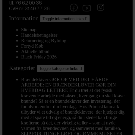
tlf. 76 62 00 36
CVR nr. 31 49 77 36
Information
Toggle information links

Sitemap
Handelsbetingelser
Returnering og Bytning
Fortyd Køb
Aktuelle tilbud
Black Friday 2026
Kategorier
Toggle kategorier links

Brændekløver
GØR OP MED DET HÅRDE
ARBEJDE: EN BRÆNDEKLØVER GØR DIN
HVERDAG LETTERE Er du træt af det fysisk
krævende arbejde med øksen, hver gang du skal kløve
brænde? Så er en brændekløver den investering, der
for alvor ændrer din hverdag. Hos PrimusDanmark
tilbyder vi et udvalg af brændekløvere, der hjælper dig
med at spare tid og energi, så du i stedet kan bruge
kræfterne på det, der virkelig tæller – som at nyde
varmen fra brændeovnen og samværet med familien.
SLIP FOR TUNGE LØFT OG ØMME MUSKLER