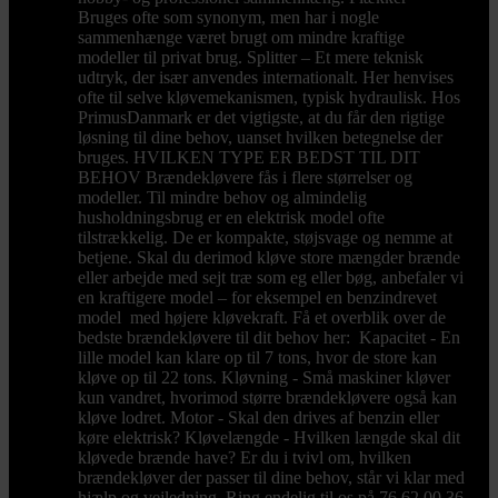
Bruges ofte som synonym, men har i nogle
sammenhænge været brugt om mindre kraftige
modeller til privat brug. Splitter – Et mere teknisk
udtryk, der især anvendes internationalt. Her henvises
ofte til selve kløvemekanismen, typisk hydraulisk. Hos
PrimusDanmark er det vigtigste, at du får den rigtige
løsning til dine behov, uanset hvilken betegnelse der
bruges. HVILKEN TYPE ER BEDST TIL DIT
BEHOV Brændekløvere fås i flere størrelser og
modeller. Til mindre behov og almindelig
husholdningsbrug er en elektrisk model ofte
tilstrækkelig. De er kompakte, støjsvage og nemme at
betjene. Skal du derimod kløve store mængder brænde
eller arbejde med sejt træ som eg eller bøg, anbefaler vi
en kraftigere model – for eksempel en benzindrevet
model med højere kløvekraft. Få et overblik over de
bedste brændekløvere til dit behov her: Kapacitet - En
lille model kan klare op til 7 tons, hvor de store kan
kløve op til 22 tons. Kløvning - Små maskiner kløver
kun vandret, hvorimod større brændekløvere også kan
kløve lodret. Motor - Skal den drives af benzin eller
køre elektrisk? Kløvelængde - Hvilken længde skal dit
kløvede brænde have? Er du i tvivl om, hvilken
brændekløver der passer til dine behov, står vi klar med
hjælp og vejledning. Ring endelig til os på 76 62 00 36