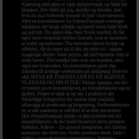
Kløvning med økse er både tidskrævende og hårdt for
kroppen. Det slider på ryg, skuldre og hænder, især
hvis du skal forberede brænde til hele vintersæsonen.
Med en brændekløver fra PrimusDanmark overtager
maskinen det tunge arbejde og kløver nemt både hårdt
og sejt træ. Du sparer ikke bare fysisk kræfter, du får
også mere ensartede stykker brænde, som er nemmere
at stable og opbevare. Når brændet kløves hurtigt og
effektivt, får du mere tid til det, du helst vil – såsom
hyggelige aftener foran pejsen, tid med børnene eller at
nyde haven. Det handler ikke kun om komfort, men
også om livskvalitet. En brændekløver giver dig
friheden til at bruge weekenden på afslapning frem for
slid. HVAD ER FORSKELLEN PÅ EN KLØVER,
FLÆKKER OG SPLITTER? Mange spørger, om der
er forskel på en brændekløver, en brændeflækker og en
splitter. Svaret er både ja og nej. I praksis er det
forskellige betegnelser for samme type maskine,
afhængig af producent og brugssprog. Fællesnævneren
er, at alle maskiner er udviklet til at dele træstykker.
Hos PrimusDanmark kalder vi dem konsekvent for
brændekløvere, da det bedst beskriver deres primære
funktion. Kløver – En generel betegnelse, der dækker
maskiner, der deler træ. Ordet anvendes bredt, både i
hobby- og professionel sammenhæng. Flækker –