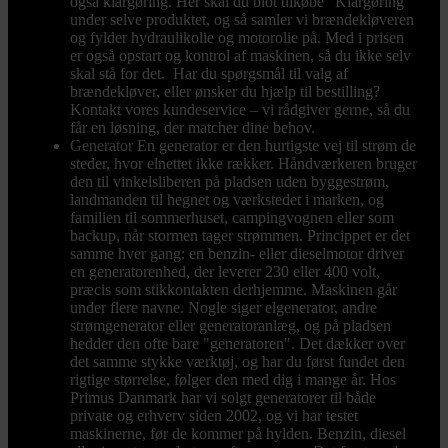
også klargøring. Her skal du blot tilkøbe ”Klargøring”
under selve produktet, og så samler vi brændekløveren
og fylder hydraulikolie og motorolie på. Med i prisen
er også opstart og kontrol af maskinen, så du ikke selv
skal stå for det. Har du spørgsmål til valg af
brændekløver, eller ønsker du hjælp til bestilling?
Kontakt vores kundeservice – vi rådgiver gerne, så du
får en løsning, der matcher dine behov.
Generator
En generator er den hurtigste vej til strøm de
steder, hvor elnettet ikke rækker. Håndværkeren bruger
den til vinkelsliberen på pladsen uden byggestrøm,
landmanden til hegnet og værkstedet i marken, og
familien til sommerhuset, campingvognen eller som
backup, når stormen tager strømmen. Princippet er det
samme hver gang: en benzin- eller dieselmotor driver
en generatorenhed, der leverer 230 eller 400 volt,
præcis som stikkontakten derhjemme. Maskinen går
under flere navne. Nogle siger elgenerator, andre
strømgenerator eller generatoranlæg, og på pladsen
hedder den ofte bare "generatoren". Det dækker over
det samme stykke værktøj, og har du først fundet den
rigtige størrelse, følger den med dig i mange år. Hos
Primus Danmark har vi solgt generatorer til både
private og erhverv siden 2002, og vi har testet
maskinerne, før de kommer på hylden. Benzin, diesel