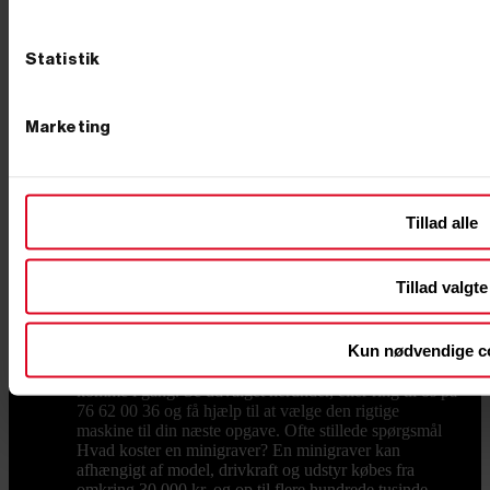
sliddele og reservedele og larvebånd finder du hos os,
så du hurtigt er i gang igen i stedet for at vente. Hvad
koster en minigraver? Prisen afhænger af størrelse,
Statistik
drivkraft og udstyr. Mindre modeller fås til en
overkommelig pris, mens de store, fuldt udstyrede
maskiner ligger højere – som tommelfingerregel betaler
Marketing
du for vægt, motorkraft og det udstyr, der følger med.
Vil du have mest maskine for pengene, så kig på, hvad
der reelt er inkluderet: en model med skovle og
hurtigskift fra start er ofte billigere end at købe det hele
løst bagefter. Er du i tvivl, så ring – vi sammensætter
Tillad alle
gerne en pakke, der rammer både opgaven og
budgettet. Køb din minigraver hos Primus Danmark Vi
ved, at en minigraver er en stor beslutning, og derfor
Tillad valgte
står vi klar med rådgivning, før du køber. Vi har eget
lager og butik i Børkop, hvor du kan se maskinerne og
det store udvalg af udstyr med egne øjne. Bestiller du
Kun nødvendige c
på hverdage før kl. 12.00, pakker og sender vi som
udgangspunkt samme dag, så du ikke skal vente på at
komme i gang. Se udvalget herunder, eller ring til os på
76 62 00 36 og få hjælp til at vælge den rigtige
maskine til din næste opgave. Ofte stillede spørgsmål
Hvad koster en minigraver? En minigraver kan
afhængigt af model, drivkraft og udstyr købes fra
omkring 30.000 kr. og op til flere hundrede tusinde