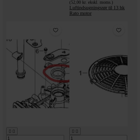
(52,00 kr. ekskl. moms.)
Luftindsugningsrør til 13 hk
Rato motor



