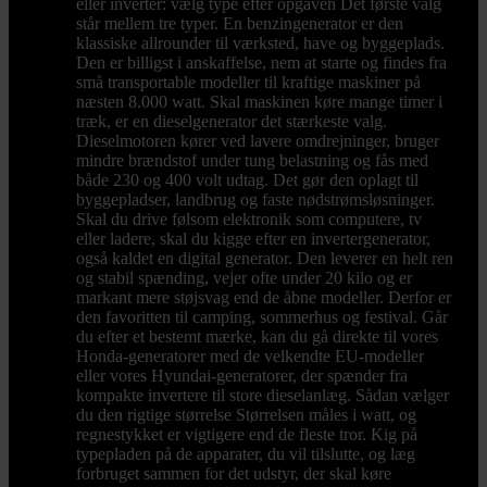
eller inverter: vælg type efter opgaven Det første valg
står mellem tre typer. En benzingenerator er den
klassiske allrounder til værksted, have og byggeplads.
Den er billigst i anskaffelse, nem at starte og findes fra
små transportable modeller til kraftige maskiner på
næsten 8.000 watt. Skal maskinen køre mange timer i
træk, er en dieselgenerator det stærkeste valg.
Dieselmotoren kører ved lavere omdrejninger, bruger
mindre brændstof under tung belastning og fås med
både 230 og 400 volt udtag. Det gør den oplagt til
byggepladser, landbrug og faste nødstrømsløsninger.
Skal du drive følsom elektronik som computere, tv
eller ladere, skal du kigge efter en invertergenerator,
også kaldet en digital generator. Den leverer en helt ren
og stabil spænding, vejer ofte under 20 kilo og er
markant mere støjsvag end de åbne modeller. Derfor er
den favoritten til camping, sommerhus og festival. Går
du efter et bestemt mærke, kan du gå direkte til vores
Honda-generatorer med de velkendte EU-modeller
eller vores Hyundai-generatorer, der spænder fra
kompakte invertere til store dieselanlæg. Sådan vælger
du den rigtige størrelse Størrelsen måles i watt, og
regnestykket er vigtigere end de fleste tror. Kig på
typepladen på de apparater, du vil tilslutte, og læg
forbruget sammen for det udstyr, der skal køre