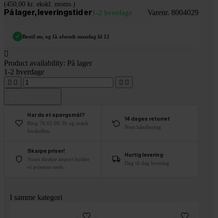
(450,00 kr. ekskl. moms.)
Varenr. 8004029
På lager, leveringstid er
1-2 hverdage
✓
Bestil nu, og få afsendt mandag kl 12

Product availability:
På lager
1-2 hverdage




Tilføj til kurv
Har du et spørgsmål?
14 dages returret
Ring 76 62 00 36 og mærk
Nem håndtering
forskellen.
Skarpe priser!
Hurtig levering
Vores direkte import holder
Dag til dag levering
vi priserne nede.
I samme kategori