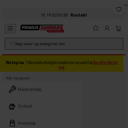
Skip to main content
tlf. 76 62 00 36
Kontakt
Søg varer og kategorier her ...
Netop nu
: Tilbud på udvalgte maskiner og værktøj
Se alle tilbud
her
Alle kategorier
håndværktøj
trykluft
svejsning