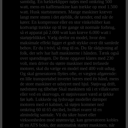
samtidig. En hækkeklipper nøjes med omkring 500
watt, mens en kaffemaskine kan trække op mod 1.500
watt. Husk startstrømmen. Mange maskiner kræver
langt mere strøm i det øjeblik, de tænder, end når de
kører. En kompressor eller en stor vinkelsliber kan
kortvarigt trække op til tre gange sit normale forbrug,
så et apparat på 2.000 watt kan kræve 6.000 watt i
startøjeblikket. Vælg derfor en model, hvor den
maksimale effekt ligger et godt stykke over dit samlede
behov. Er du i tvivl, så ring til os. Du får rådgivning af
folk, der selv har haft maskinerne i hånden. Tænk også
over spændingen. De fleste opgaver klares med 230
volt, men driver du større maskiner med trefasede
motorer, skal du vælge en model med 400 volt udtag.
Og skal generatoren flyttes ofte, er vægten afgørende:
en lille transportabel inverter bæres med én hånd, mens
de store maskiner er udstyret med hjul. Støjsvag drift,
nødstrøm og tilbehør Skal maskinen stå i et villakvarter
eller ved en skurvogn, er støjniveauet værd at tjekke
før køb. Lukkede og lydsvage modeller dæmper
motoren med et kabinet, så støjen kommer ned
omkring 60 til 65 decibel, hvilket svarer til en
almindelig samtale. Vil du sikre huset eller
virksomheden mod strømsvigt, kan generatoren kobles
til en ATS boks, der automatisk starter maskinen, når