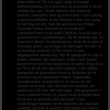
nettet falder ud. Du kan også vælge et komplet
nødstrømsanlæg, hvor generator og automatik er tænkt
sammen fra start. Til den løbende drift finder du
batterier, ladekabler, filtre og reservedele i vores udvalg
af generatortilbehør, så din maskine er klar, hver gang
du får brug for den. Køb din generator hos Primus
Danmark Primus Danmark er en dansk-ejet
virksomhed med fysisk butik i Børkop, hvor du kan se
generatorerne i vareudstillingen, før du beslutter dig. Vi
importerer direkte fra fabrikanterne, så du får kvalitet til
fornuftige priser, og alt ligger på eget lager: bestiller du
på hverdage inden kl. 12.00, sender vi som
udgangspunkt samme dag. Har du spørgsmål til valg af
model, størrelse eller nødstrøm, sidder vores danske
kundeservice klar med rådgivning før købet. Ring til os
på 76 62 00 36 eller kig forbi butikken. Ofte stillede
spørgsmål om generatorer Hvad er forskellen på en
generator og en elgenerator? Ingen. Elgenerator,
strømgenerator og generator er tre navne for det
samme: en benzin- eller dieseldreven maskine, der
producerer 230 eller 400 volt strøm. Alle generatorer i
vores sortiment leverer el, uanset hvad du kalder dem.
Hvor stor en generator skal jeg bruge? Læg
wattforbruget sammen for de apparater, der skal køre
samtidig, og husk at maskiner med motor kan kræve