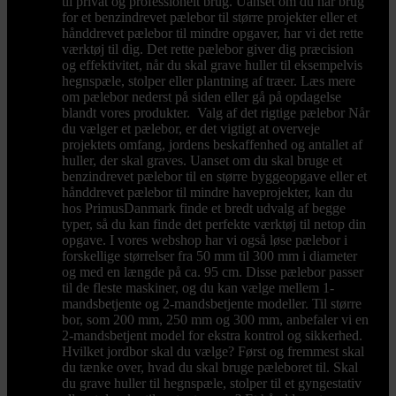
til privat og professionelt brug. Uanset om du har brug
for et benzindrevet pælebor til større projekter eller et
hånddrevet pælebor til mindre opgaver, har vi det rette
værktøj til dig. Det rette pælebor giver dig præcision
og effektivitet, når du skal grave huller til eksempelvis
hegnspæle, stolper eller plantning af træer. Læs mere
om pælebor nederst på siden eller gå på opdagelse
blandt vores produkter. Valg af det rigtige pælebor Når
du vælger et pælebor, er det vigtigt at overveje
projektets omfang, jordens beskaffenhed og antallet af
huller, der skal graves. Uanset om du skal bruge et
benzindrevet pælebor til en større byggeopgave eller et
hånddrevet pælebor til mindre haveprojekter, kan du
hos PrimusDanmark finde et bredt udvalg af begge
typer, så du kan finde det perfekte værktøj til netop din
opgave. I vores webshop har vi også løse pælebor i
forskellige størrelser fra 50 mm til 300 mm i diameter
og med en længde på ca. 95 cm. Disse pælebor passer
til de fleste maskiner, og du kan vælge mellem 1-
mandsbetjente og 2-mandsbetjente modeller. Til større
bor, som 200 mm, 250 mm og 300 mm, anbefaler vi en
2-mandsbetjent model for ekstra kontrol og sikkerhed.
Hvilket jordbor skal du vælge? Først og fremmest skal
du tænke over, hvad du skal bruge pæleboret til. Skal
du grave huller til hegnspæle, stolper til et gyngestativ