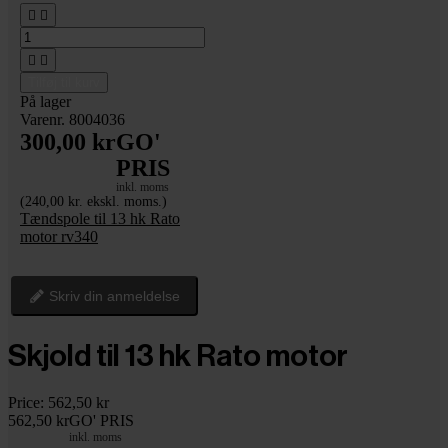




Tilføj til kurv
På lager
Varenr. 8004036
300,00 kr
GO'
PRIS
inkl. moms
(240,00 kr. ekskl. moms.)
Tændspole til 13 hk Rato
motor rv340
Skriv din anmeldelse
Skjold til 13 hk Rato motor
Price:
562,50 kr
562,50 kr
GO' PRIS
inkl. moms