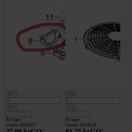








Tilføj til kurv
Tilføj til kurv
På lager
På lager
Varenr. 8004037
Varenr. 8004028
35,00 kr
GO'
81,25 kr
GO'