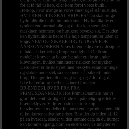
for at få råd til køb, eller kom forbi vores butik i
Børkop, hvor mange af vores varer også står udstillet.
HVILKEN OLIE SKAL BRUGES? Du skal bruge
hydraulikolie til din brændekløver. Hydraulikolie er
tyndere end normal olie, og derfor kan stemplet i
maskinen nemmere og hurtigere bevæge sig. Desuden
kan hydraulikolie bedre tåle høje temperaturer uden at
koge. NEM OG SIKKER BRUG, OGSÅ FOR
NYBEGYNDEREN Vores brændekløvere er designet
til både sikkerhed og brugervenlighed. De fleste
modeller kræver, at begge hænder er i brug under
kløvningen, hvilket minimerer risikoen for ulykker.
Derudover er de udstyret med beskyttelsesanordninger
og stabile understel, så maskinen står sikkert under
brug. Det gør dem til et trygt valg, også for dig, der
ikke har erfaring med maskiner i forvejen.
BRÆNDEKLØVER FRA FRA
PRIMUSDANMARK Hos PrimusDanmark har vi
gjort det nemt for dig at finde en pålidelig og effektiv
brændekløver. Vi fører både elektriske og
benzindrevne modeller fra anerkendte producenter altid
til konkurrencedygtige priser. Bestiller du inden kl. 12
på en hverdag, sender vi den samme dag, så du hurtigt
kan komme i gang. Som en ekstra service tilbyder vi