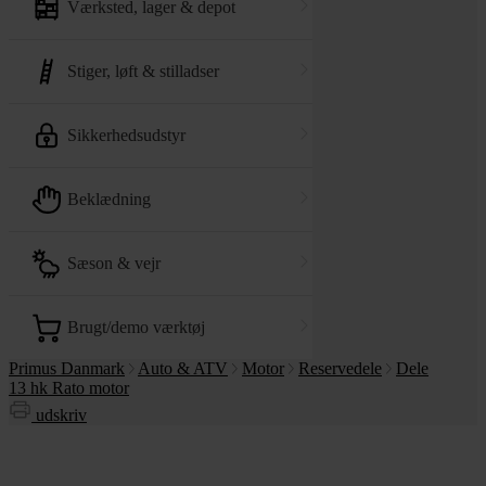
værksted, lager & depot
stiger, løft & stilladser
sikkerhedsudstyr
beklædning
sæson & vejr
brugt/demo værktøj
Primus Danmark
Auto & ATV
Motor
Reservedele
Dele
13 hk Rato motor
udskriv