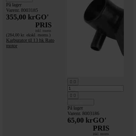
På lager
Varenr. 8003185
355,00 kr
GO'
PRIS
inkl. moms
(284,00 kr. ekskl. moms.)
Karburator til 13 hk Rato
motor




Tilføj til kurv
På lager
Varenr. 8003186
65,00 kr
GO'
PRIS
inkl. moms