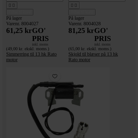




Tilføj til kurv
Tilføj til kurv
På lager
På lager
Varenr. 8004027
Varenr. 8004028
61,25 kr
GO'
81,25 kr
GO'
PRIS
PRIS
inkl. moms
inkl. moms
(49,00 kr. ekskl. moms.)
(65,00 kr. ekskl. moms.)
Simmerring til 13 hk Rato
Skjold til blæser på 13 hk
motor
Rato motor