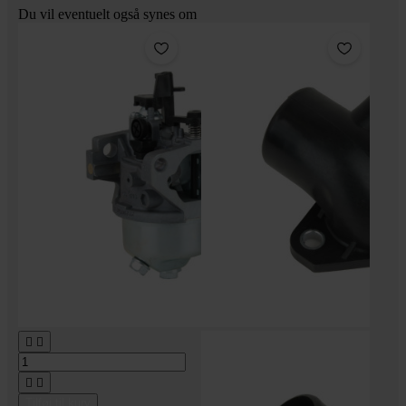
Du vil eventuelt også synes om




Tilføj til kurv