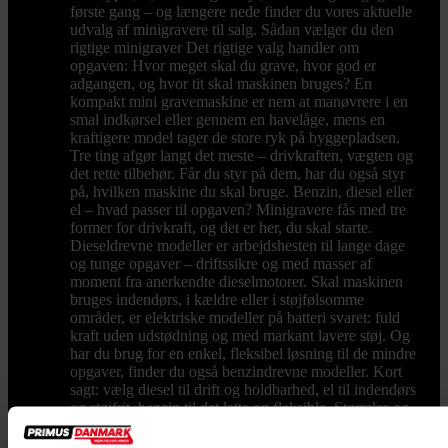
første gang – og længere nede finder du vores aktuelle
udvalg af minigravere til salg. Sådan vælger du den
rigtige minigraver Det rigtige valg handler om
opgaven: Hvor meget skal du grave, hvor god er
adgangen, og hvor tit skal maskinen bruges? En
kompakt mini gravemaskine er nem at manøvrere i en
smal indkørsel eller gennem en havelåge, mens en
kraftigere model tager de store ryk på byggepladsen.
Tre ting afgør langt det meste – drivkraften, vægten og
det rette tilbehør. Får du styr på dem, har du også styr
på, hvilken maskine du skal bruge. Benzin, diesel eller
el – hvad passer til opgaven? Minigravere fås med tre
former for drivkraft, og det er her, du skal starte.
Dieseldrevne modeller er arbejdshesten til lange dage
og tunge opgaver – driftssikre og med masser af
moment fra anerkendte dieselmotorer. Skal maskinen
bruges indendørs, i kældre eller i støjfølsomme
områder, er elektriske modeller på batteri svaret: fuld
kraft uden udstødning og med markant lavere støj. Og
har du brug for en enkel, fleksibel løsning til de mindre
opgaver, finder du også benzindrevne modeller. Kort
sagt: vælg diesel til drift og holdbarhed, el til indendørs
og støjfrit, benzin til det lette og fleksible. Størrelse og
vægt – fra kompakt til kraftig Minigravere spænder fra
små maskiner omkring 500 kg til modeller på op mod