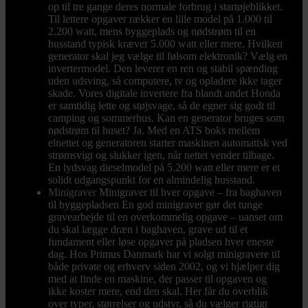
op til tre gange deres normale forbrug i startøjeblikket.
Til lettere opgaver rækker en lille model på 1.000 til
2.200 watt, mens byggeplads og nødstrøm til en
husstand typisk kræver 5.000 watt eller mere. Hvilken
generator skal jeg vælge til følsom elektronik? Vælg en
invertermodel. Den leverer en ren og stabil spænding
uden udsving, så computere, tv og opladere ikke tager
skade. Vores digitale invertere fra blandt andet Honda
er samtidig lette og støjsvage, så de egner sig godt til
camping og sommerhus. Kan en generator bruges som
nødstrøm til huset? Ja. Med en ATS boks mellem
elnettet og generatoren starter maskinen automatisk ved
strømsvigt og slukker igen, når nettet vender tilbage.
En lydsvag dieselmodel på 5.200 watt eller mere er et
solidt udgangspunkt for en almindelig husstand.
Minigraver
Minigraver til hver opgave – fra baghaven
til byggepladsen En god minigraver gør det tunge
gravearbejde til en overkommelig opgave – uanset om
du skal lægge dræn i baghaven, grave ud til et
fundament eller løse opgaver på pladsen hver eneste
dag. Hos Primus Danmark har vi solgt minigravere til
både private og erhverv siden 2002, og vi hjælper dig
med at finde en maskine, der passer til opgaven og
ikke koster mere, end den skal. Her får du overblik
over typer, størrelser og udstyr, så du vælger rigtigt