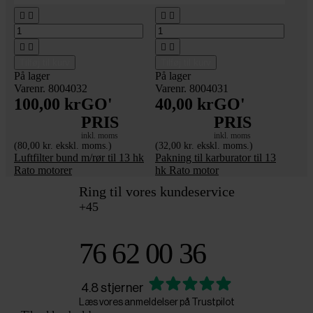








Tilføj til kurv
Tilføj til kurv
På lager
På lager
Varenr. 8004032
Varenr. 8004031
100,00 kr
GO'
40,00 kr
GO'
PRIS
PRIS
inkl. moms
inkl. moms
(80,00 kr. ekskl. moms.)
(32,00 kr. ekskl. moms.)
Luftfilter bund m/rør til 13 hk
Pakning til karburator til 13
Rato motorer
hk Rato motor
Ring til vores kundeservice
+45
76 62 00 36
4.8 stjerner
Læs vores anmeldelser på Trustpilot