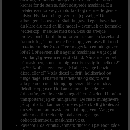
kroner for de største, fuldt udstyrede maskiner. Du
betaler især for vægt, motorkraft og det medfølgende
udstyr. Hvilken minigraver skal jeg vælge? Det
afhænger af opgaven. Skal du grave i egen have, kan
du klare dig med en lille model – eventuelt en kompakt
"edderkop"-maskine med ben. Skal du arbejde
professionelt, får du brug for en maskine på larvebånd
fra omkring 1 ton, og de fleste opgaver løses fint med
maskiner under 2 ton. Hvor meget kan en minigraver
løfte? Løfteevnen afhænger af maskinens vægt og af,
hvor langt gravearmen er strakt ud. Når armen er tæt
på maskinen, kan en minigraver typisk løfte mellem 25
og 50 % af sin egen vægt. Skal jeg vælge benzin,
diesel eller el? Vælg diesel til drift, holdbarhed og
tunge dage, el/batteri til indendørs og støjfølsomt
arbejde uden udstødning, og benzin til de mindre,
fleksible opgaver. Du kan sammenligne de tre
drivkrafttyper i hver sin kategori her på siden. Hvordan
transporterer jeg en minigraver? De fleste minigravere
på op til 2 ton kan transporteres på en kraftig trailer, så
du selv kan køre maskinen ud til opgaven. Vælg en
trailer med tilstrækkelig totalvægt og en god
opkørselsrampe til maskinens vægt.
Pælebor
Hos PrimusDanmark finder du pælebor, både