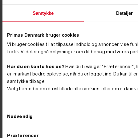
18 mm og 1" (25,4 mm) aksel
Samtykke
Detaljer
Price:
1.000,00 kr
1.000,00 kr
GO' PRIS
inkl. moms
Primus Danmark bruger cookies
(1.000,00 kr. ekskl. moms.)
Varenr. 8005732
På lager, leveringstid er
1-2 hverdage
Vi bruger cookies til at tilpasse indhold og annoncer, vise fu
trafik. Vi deler også oplysninger om dit besøg med vores par
✓
Bestil nu, og få afsendt mandag kl 12
Har du en konto hos os?
Hvis du tilvælger "Præferencer", hu

en markant bedre oplevelse, når du er logget ind. Du kan til en
Product availability:
På lager
1-2 hverdage
samtykke tilbage.




Vælg herunder om du vil tillade alle cookies, eller om du kun 
Tilføj til kurv
Har du et spørgsmål?
Samtykkevalg
14 dages returret
Ring 76 62 00 36 og mærk
Nem håndtering
Nødvendig
forskellen.
Skarpe priser!
Hurtig levering
Præferencer
Vores direkte import holder