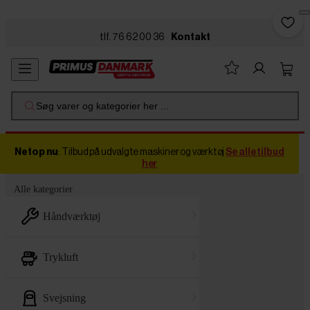
Skip to main content
tlf. 76 62 00 36
Kontakt
Søg varer og kategorier her ...
Netop nu
: Tilbud på udvalgte maskiner og værktøj
Se alle tilbud
her
Alle kategorier
håndværktøj
trykluft
svejsning