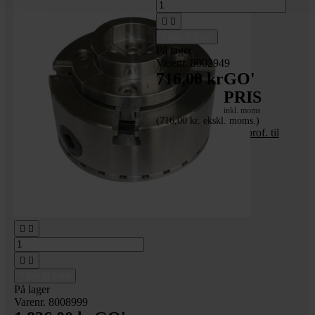


Tilføj til kurv
På lager
Varenr. 8002949
716,00 kr
GO'
PRIS
inkl. moms
(716,00 kr. ekskl. moms.)
Centrerpatron firklo prof. til
18 mm aksel




Tilføj til kurv
På lager
Varenr. 8008999