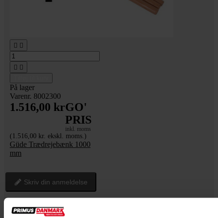




Tilføj til kurv
På lager
Varenr. 8002300
1.516,00 kr
GO'
PRIS
inkl. moms
(1.516,00 kr. ekskl. moms.)
Güde Trædrejebænk 1000
mm
Skriv din anmeldelse
Centrerpatron firklo sæt - til