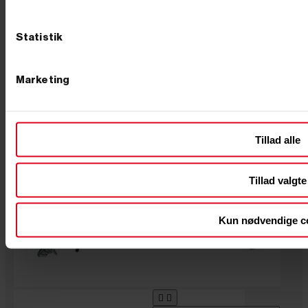
Dag til dag levering
vi priserne nede.
Statistik
I samme kategori
Marketing
Tillad alle
Tillad valgte
Kun nødvendige c

