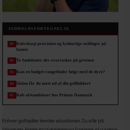
INDHOLDSFORTEGNELSE
Knivskarp præcision og lynhurtige målinger på
banen
To funktioner der overrasker på greenen
Kan en budget-rangefinder følge med de dyre?
Sådan får du mest ud af din golfkikkert
Køb afstandslaser hos Primus Danmark
Enhver golfspiller kender situationen. Du står på
fairwayen, kigger mod greenen og forsøger at vurdere