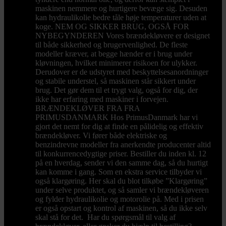
maskinen nemmere og hurtigere bevæge sig. Desuden
kan hydraulikolie bedre tåle høje temperaturer uden at
koge. NEM OG SIKKER BRUG, OGSÅ FOR
NYBEGYNDEREN Vores brændekløvere er designet
til både sikkerhed og brugervenlighed. De fleste
modeller kræver, at begge hænder er i brug under
kløvningen, hvilket minimerer risikoen for ulykker.
Derudover er de udstyret med beskyttelsesanordninger
og stabile understel, så maskinen står sikkert under
brug. Det gør dem til et trygt valg, også for dig, der
ikke har erfaring med maskiner i forvejen.
BRÆNDEKLØVER FRA FRA
PRIMUSDANMARK Hos PrimusDanmark har vi
gjort det nemt for dig at finde en pålidelig og effektiv
brændekløver. Vi fører både elektriske og
benzindrevne modeller fra anerkendte producenter altid
til konkurrencedygtige priser. Bestiller du inden kl. 12
på en hverdag, sender vi den samme dag, så du hurtigt
kan komme i gang. Som en ekstra service tilbyder vi
også klargøring. Her skal du blot tilkøbe ”Klargøring”
under selve produktet, og så samler vi brændekløveren
og fylder hydraulikolie og motorolie på. Med i prisen
er også opstart og kontrol af maskinen, så du ikke selv
skal stå for det. Har du spørgsmål til valg af