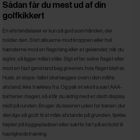
Sådan får du mest ud af din
golfkikkert
En afstandslaser er kun så god som hånden, der
holder den. Støt albuerne mod kroppen eller hvil
hænderne mod en flagstang eller et gelænder, når du
sigter, så ligger målet stille. Sigt efter selve flaget eller
mod en fast genstand bag greenen, hvis flaget blafrer.
Husk, at slope-tallet skal lægges oven i den målte
afstand, ikke trækkes fra. Og pak et ekstra sæt AAA-
batterier i bagen, så står du aldrig med et dødt display
midt på runden. Bruger du laseren uden for banen, dur
den lige så godt til at måle afstande på grunden, tjekke
højder på byggepladsen eller sætte fart på en bold til
hastighedstræning.