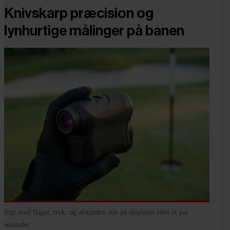
Knivskarp præcision og
lynhurtige målinger på banen
Sigt mod flaget, tryk, og afstanden står på displayet efter et par
sekunder