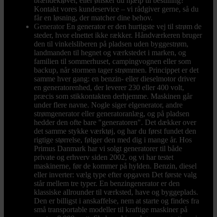
brændekløver, eller ønsker du hjælp til bestilling?
Kontakt vores kundeservice – vi rådgiver gerne, så du
får en løsning, der matcher dine behov.
Generator
En generator er den hurtigste vej til strøm de
steder, hvor elnettet ikke rækker. Håndværkeren bruger
den til vinkelsliberen på pladsen uden byggestrøm,
landmanden til hegnet og værkstedet i marken, og
familien til sommerhuset, campingvognen eller som
backup, når stormen tager strømmen. Princippet er det
samme hver gang: en benzin- eller dieselmotor driver
en generatorenhed, der leverer 230 eller 400 volt,
præcis som stikkontakten derhjemme. Maskinen går
under flere navne. Nogle siger elgenerator, andre
strømgenerator eller generatoranlæg, og på pladsen
hedder den ofte bare "generatoren". Det dækker over
det samme stykke værktøj, og har du først fundet den
rigtige størrelse, følger den med dig i mange år. Hos
Primus Danmark har vi solgt generatorer til både
private og erhverv siden 2002, og vi har testet
maskinerne, før de kommer på hylden. Benzin, diesel
eller inverter: vælg type efter opgaven Det første valg
står mellem tre typer. En benzingenerator er den
klassiske allrounder til værksted, have og byggeplads.
Den er billigst i anskaffelse, nem at starte og findes fra
små transportable modeller til kraftige maskiner på