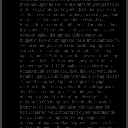
maskiner ligger højere – som tommelfingerregel betaler
du for vægt, motorkraft og det udstyr, der følger med.
Vil du have mest maskine for pengene, så kig på, hvad
der reelt er inkluderet: en model med skovle og
hurtigskift fra start er ofte billigere end at købe det hele
løst bagefter. Er du i tvivl, så ring – vi sammensætter
gerne en pakke, der rammer både opgaven og
budgettet. Køb din minigraver hos Primus Danmark Vi
ved, at en minigraver er en stor beslutning, og derfor
står vi klar med rådgivning, før du køber. Vi har eget
lager og butik i Børkop, hvor du kan se maskinerne og
det store udvalg af udstyr med egne øjne. Bestiller du
på hverdage før kl. 12.00, pakker og sender vi som
udgangspunkt samme dag, så du ikke skal vente på at
komme i gang. Se udvalget herunder, eller ring til os på
76 62 00 36 og få hjælp til at vælge den rigtige
maskine til din næste opgave. Ofte stillede spørgsmål
Hvad koster en minigraver? En minigraver kan
afhængigt af model, drivkraft og udstyr købes fra
omkring 30.000 kr. og op til flere hundrede tusinde
kroner for de største, fuldt udstyrede maskiner. Du
betaler især for vægt, motorkraft og det medfølgende
udstyr. Hvilken minigraver skal jeg vælge? Det
afhænger af opgaven. Skal du grave i egen have, kan
du klare dig med en lille model – eventuelt en kompakt