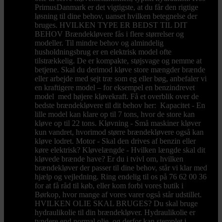
PrimusDanmark er det vigtigste, at du får den rigtige
løsning til dine behov, uanset hvilken betegnelse der
bruges. HVILKEN TYPE ER BEDST TIL DIT
BEHOV Brændekløvere fås i flere størrelser og
modeller. Til mindre behov og almindelig
husholdningsbrug er en elektrisk model ofte
tilstrækkelig. De er kompakte, støjsvage og nemme at
betjene. Skal du derimod kløve store mængder brænde
eller arbejde med sejt træ som eg eller bøg, anbefaler vi
en kraftigere model – for eksempel en benzindrevet
model med højere kløvekraft. Få et overblik over de
bedste brændekløvere til dit behov her: Kapacitet - En
lille model kan klare op til 7 tons, hvor de store kan
kløve op til 22 tons. Kløvning - Små maskiner kløver
kun vandret, hvorimod større brændekløvere også kan
kløve lodret. Motor - Skal den drives af benzin eller
køre elektrisk? Kløvelængde - Hvilken længde skal dit
kløvede brænde have? Er du i tvivl om, hvilken
brændekløver der passer til dine behov, står vi klar med
hjælp og vejledning. Ring endelig til os på 76 62 00 36
for at få råd til køb, eller kom forbi vores butik i
Børkop, hvor mange af vores varer også står udstillet.
HVILKEN OLIE SKAL BRUGES? Du skal bruge
hydraulikolie til din brændekløver. Hydraulikolie er
tyndere end normal olie, og derfor kan stemplet i