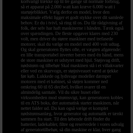
kortvarigt trække op til tre gange sit normale forbrug,
så et apparat på 2.000 watt kan kræve 6.000 watt i
startøjeblikket. Vælg derfor en model, hvor den
maksimale effekt ligger et godt stykke over dit samlede
behov. Er du i tvivl, så ring til os. Du får rådgivning af
folk, der selv har haft maskinerne i hånden. Tænk også
over spændingen. De fleste opgaver klares med 230
volt, men driver du større maskiner med trefasede
motorer, skal du vælge en model med 400 volt udtag.
Og skal generatoren flyttes ofte, er vægten afgørende:
en lille transportabel inverter bæres med én hånd, mens
de store maskiner er udstyret med hjul. Støjsvag drift,
nødstrøm og tilbehør Skal maskinen stå i et villakvarter
eller ved en skurvogn, er støjniveauet værd at tjekke
før køb. Lukkede og lydsvage modeller dæmper
motoren med et kabinet, så støjen kommer ned
omkring 60 til 65 decibel, hvilket svarer til en
almindelig samtale. Vil du sikre huset eller
virksomheden mod strømsvigt, kan generatoren kobles
til en ATS boks, der automatisk starter maskinen, når
nettet falder ud. Du kan også vælge et komplet
nødstrømsanlæg, hvor generator og automatik er tænkt
sammen fra start. Til den løbende drift finder du
batterier, ladekabler, filtre og reservedele i vores udvalg
af generatortilbehør, så din maskine er klar, hver gang