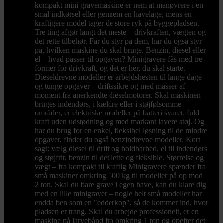
kompakt mini gravemaskine er nem at manøvrere i en
smal indkørsel eller gennem en havelåge, mens en
kraftigere model tager de store ryk på byggepladsen.
Tre ting afgør langt det meste – drivkraften, vægten og
det rette tilbehør. Får du styr på dem, har du også styr
på, hvilken maskine du skal bruge. Benzin, diesel eller
el – hvad passer til opgaven? Minigravere fås med tre
former for drivkraft, og det er her, du skal starte.
Dieseldrevne modeller er arbejdshesten til lange dage
og tunge opgaver – driftssikre og med masser af
moment fra anerkendte dieselmotorer. Skal maskinen
bruges indendørs, i kældre eller i støjfølsomme
områder, er elektriske modeller på batteri svaret: fuld
kraft uden udstødning og med markant lavere støj. Og
har du brug for en enkel, fleksibel løsning til de mindre
opgaver, finder du også benzindrevne modeller. Kort
sagt: vælg diesel til drift og holdbarhed, el til indendørs
og støjfrit, benzin til det lette og fleksible. Størrelse og
vægt – fra kompakt til kraftig Minigravere spænder fra
små maskiner omkring 500 kg til modeller på op mod
2 ton. Skal du bare grave i egen have, kan du klare dig
med en lille minigraver – nogle helt små modeller har
endda ben som en "edderkop", så de kommer ind, hvor
pladsen er trang. Skal du arbejde professionelt, er en
maskine på larvebånd fra omkring 1 ton og opefter det