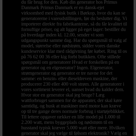
du får brug for den. Køb din generator hos Primus
Danmark Primus Danmark er en dansk-ejet
virksomhed med fysisk butik i Børkop, hvor du kan se
generatorerne i vareudstillingen, før du beslutter dig. Vi
importerer direkte fra fabrikanterne, så du får kvalitet til
fornuftige priser, og alt ligger på eget lager: bestiller du
på hverdage inden kl. 12.00, sender vi som
udgangspunkt samme dag. Har du spørgsmål til valg af
model, størrelse eller nødstrøm, sidder vores danske
kundeservice klar med rådgivning før købet. Ring til os
på 76 62 00 36 eller kig forbi butikken. Ofte stillede
spørgsmål om generatorer Hvad er forskellen på en
generator og en elgenerator? Ingen. Elgenerator,
strømgenerator og generator er tre navne for det
samme: en benzin- eller dieseldreven maskine, der
producerer 230 eller 400 volt strøm. Alle generatorer i
vores sortiment leverer el, uanset hvad du kalder dem.
Hvor stor en generator skal jeg bruge? Læg
wattforbruget sammen for de apparater, der skal køre
samtidig, og husk at maskiner med motor kan kræve
op til tre gange deres normale forbrug i startøjeblikket.
Til lettere opgaver rækker en lille model på 1.000 til
2.200 watt, mens byggeplads og nødstrøm til en
husstand typisk kræver 5.000 watt eller mere. Hvilken
generator skal jeg vælge til følsom elektronik? Vælg en