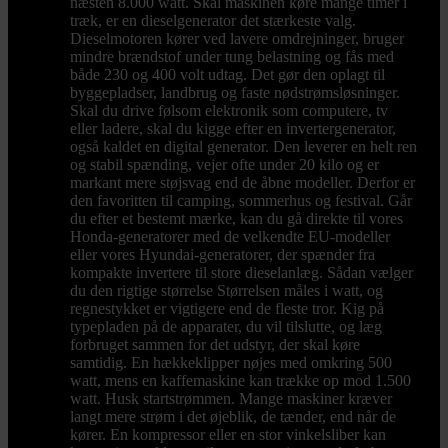
næsten 8.000 watt. Skal maskinen køre mange timer i
træk, er en dieselgenerator det stærkeste valg.
Dieselmotoren kører ved lavere omdrejninger, bruger
mindre brændstof under tung belastning og fås med
både 230 og 400 volt udtag. Det gør den oplagt til
byggepladser, landbrug og faste nødstrømsløsninger.
Skal du drive følsom elektronik som computere, tv
eller ladere, skal du kigge efter en invertergenerator,
også kaldet en digital generator. Den leverer en helt ren
og stabil spænding, vejer ofte under 20 kilo og er
markant mere støjsvag end de åbne modeller. Derfor er
den favoritten til camping, sommerhus og festival. Går
du efter et bestemt mærke, kan du gå direkte til vores
Honda-generatorer med de velkendte EU-modeller
eller vores Hyundai-generatorer, der spænder fra
kompakte invertere til store dieselanlæg. Sådan vælger
du den rigtige størrelse Størrelsen måles i watt, og
regnestykket er vigtigere end de fleste tror. Kig på
typepladen på de apparater, du vil tilslutte, og læg
forbruget sammen for det udstyr, der skal køre
samtidig. En hækkeklipper nøjes med omkring 500
watt, mens en kaffemaskine kan trække op mod 1.500
watt. Husk startstrømmen. Mange maskiner kræver
langt mere strøm i det øjeblik, de tænder, end når de
kører. En kompressor eller en stor vinkelsliber kan