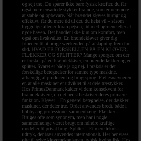
og sejt træ. Du sparer ikke bare fysisk kræfter, du får
også mere ensartede stykker brænde, som er nemmere
at stable og opbevare. Når brændet kløves hurtigt og
effektivt, får du mere tid til det, du helst vil – såsom
hyggelige aftener foran pejsen, tid med børnene eller at
nyde haven. Det handler ikke kun om komfort, men
også om livskvalitet. En brændekløver giver dig
friheden til at bruge weekenden på afslapning frem for
slid. HVAD ER FORSKELLEN PÅ EN KLØVER,
FLÆKKER OG SPLITTER? Mange spørger, om der
er forskel på en brændekløver, en brændeflækker og en
splitter. Svaret er både ja og nej. I praksis er det
forskellige betegnelser for samme type maskine,
afhængig af producent og brugssprog. Fællesnævneren
er, at alle maskiner er udviklet til at dele træstykker.
Hos PrimusDanmark kalder vi dem konsekvent for
brændekløvere, da det bedst beskriver deres primære
funktion. Kløver – En generel betegnelse, der dækker
maskiner, der deler træ. Ordet anvendes bredt, både i
hobby- og professionel sammenhæng. Flækker –
Bruges ofte som synonym, men har i nogle
sammenhænge været brugt om mindre kraftige
modeller til privat brug. Splitter – Et mere teknisk
udtryk, der især anvendes internationalt. Her henvises
ofte til selve kløvemekanismen, typisk hydraulisk. Hos