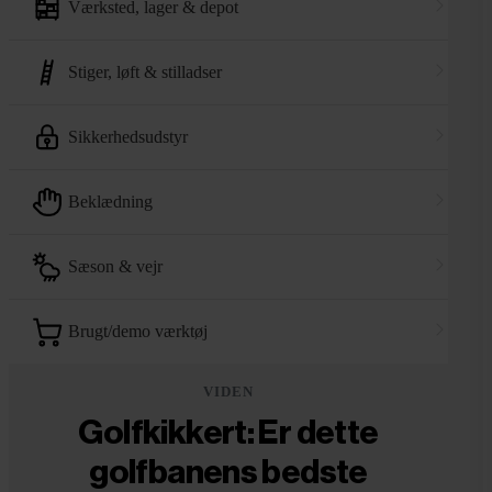
værksted, lager & depot
stiger, løft & stilladser
sikkerhedsudstyr
beklædning
sæson & vejr
brugt/demo værktøj
VIDEN
Golfkikkert: Er dette
golfbanens bedste