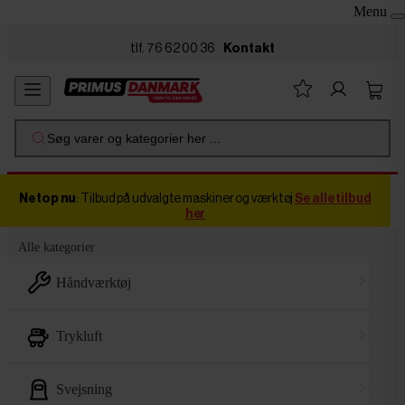
Menu
Skip to main content
tlf. 76 62 00 36
Kontakt
Søg varer og kategorier her ...
Netop nu
: Tilbud på udvalgte maskiner og værktøj
Se alle tilbud
her
Alle kategorier
håndværktøj
trykluft
svejsning