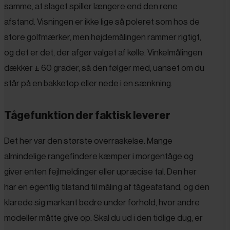
samme, at slaget spiller længere end den rene
afstand. Visningen er ikke lige så poleret som hos de
store golfmærker, men højdemålingen rammer rigtigt,
og det er det, der afgør valget af kølle. Vinkelmålingen
dækker ± 60 grader, så den følger med, uanset om du
står på en bakketop eller nede i en sænkning.
Tågefunktion der faktisk leverer
Det her var den største overraskelse. Mange
almindelige rangefindere kæmper i morgentåge og
giver enten fejlmeldinger eller upræcise tal. Den her
har en egentlig tilstand til måling af tågeafstand, og den
klarede sig markant bedre under forhold, hvor andre
modeller måtte give op. Skal du ud i den tidlige dug, er