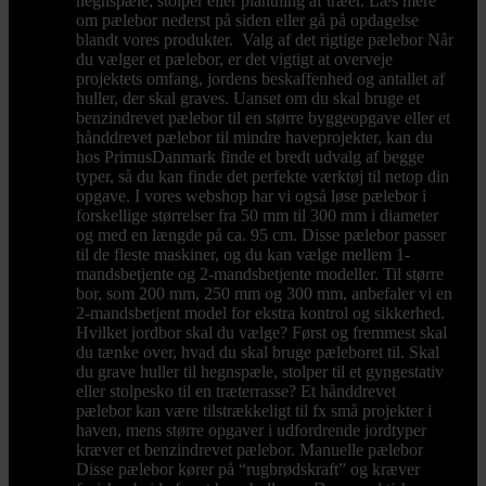
hegnspæle, stolper eller plantning af træer. Læs mere
om pælebor nederst på siden eller gå på opdagelse
blandt vores produkter. Valg af det rigtige pælebor Når
du vælger et pælebor, er det vigtigt at overveje
projektets omfang, jordens beskaffenhed og antallet af
huller, der skal graves. Uanset om du skal bruge et
benzindrevet pælebor til en større byggeopgave eller et
hånddrevet pælebor til mindre haveprojekter, kan du
hos PrimusDanmark finde et bredt udvalg af begge
typer, så du kan finde det perfekte værktøj til netop din
opgave. I vores webshop har vi også løse pælebor i
forskellige størrelser fra 50 mm til 300 mm i diameter
og med en længde på ca. 95 cm. Disse pælebor passer
til de fleste maskiner, og du kan vælge mellem 1-
mandsbetjente og 2-mandsbetjente modeller. Til større
bor, som 200 mm, 250 mm og 300 mm, anbefaler vi en
2-mandsbetjent model for ekstra kontrol og sikkerhed.
Hvilket jordbor skal du vælge? Først og fremmest skal
du tænke over, hvad du skal bruge pæleboret til. Skal
du grave huller til hegnspæle, stolper til et gyngestativ
eller stolpesko til en træterrasse? Et hånddrevet
pælebor kan være tilstrækkeligt til fx små projekter i
haven, mens større opgaver i udfordrende jordtyper
kræver et benzindrevet pælebor. Manuelle pælebor
Disse pælebor kører på “rugbrødskraft” og kræver