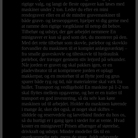
rigtige valg, og langt de fleste opgaver kan løses med
maskiner under 2 ton. Leder du efter en mini
rendegraver eller en af de mindre gravemaskiner til
både grave- og læsseopgaver, hjælper vi dig gerne med
at ramme den rigtige vægtklasse til netop dit behov.
Tilbehør og udstyr, der gør arbejdet nemmere En
minigraver er kun så god som det, du monterer på den.
Med det rette tilbehør som skovle, pælebor og skovklo
forvandler du maskinen til et komplet anlægsværktøj –
fra smalle graveskovle og tilteskovle til hydraulisk
pælebor, der trænger gennem stiv lerjord på sekunder.
Når jorden er gravet og skal pakkes igen, er en
pladevibrator til at komprimere jorden et oplagt
makkerpar, og en motorbør til at flytte jord og grus
sparer både ryg og tid, når materialerne skal væk fra
hullet. Transport og vedligehold En maskine på 1-2 ton
skal flyttes mellem opgaverne, og her er en trailer til
transport en god investering, så du selv kan køre
maskinen ud til arbejdet. Holder du maskinen kørende
i mange år, sker det også, at noget skal skiftes –
sliddele og reservedele og larvebånd finder du hos os,
så du hurtigt er i gang igen i stedet for at vente. Hvad
koster en minigraver? Prisen afhænger af størrelse,
drivkraft og udstyr. Mindre modeller fås til en
overkommelig pris, mens de store, fuldt udstyrede