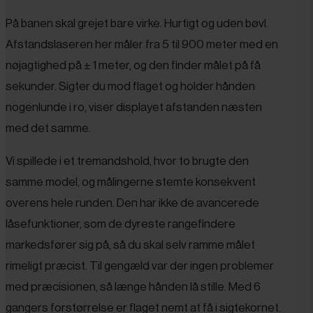
På banen skal grejet bare virke. Hurtigt og uden bøvl.
Afstandslaseren her måler fra 5 til 900 meter med en
nøjagtighed på ± 1 meter, og den finder målet på få
sekunder. Sigter du mod flaget og holder hånden
nogenlunde i ro, viser displayet afstanden næsten
med det samme.
Vi spillede i et tremandshold, hvor to brugte den
samme model, og målingerne stemte konsekvent
overens hele runden. Den har ikke de avancerede
låsefunktioner, som de dyreste rangefindere
markedsfører sig på, så du skal selv ramme målet
rimeligt præcist. Til gengæld var der ingen problemer
med præcisionen, så længe hånden lå stille. Med 6
gangers forstørrelse er flaget nemt at få i sigtekornet.