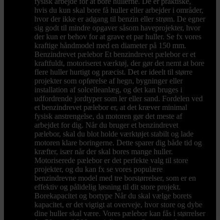
fysisk arbejde for at bore hullerne. De er praktiske,
hvis du kun skal bore få huller eller arbejder i områder,
hvor der ikke er adgang til benzin eller strøm. De egner
sig godt til mindre opgaver såsom haveprojekter, hvor
der kun er behov for at grave et par huller. Se fx vores
kraftige håndmodel med en diameter på 150 mm.
Benzindrevet pælebor Et benzindrevet pælebor er et
kraftfuldt, motoriseret værktøj, der gør det nemt at bore
flere huller hurtigt og præcist. Det er ideelt til større
projekter som opførelse af hegn, bygninger eller
installation af solcelleanlæg, og det kan bruges i
udfordrende jordtyper som ler eller sand. Fordelen ved
et benzindrevet pælebor er, at det kræver minimal
fysisk anstrengelse, da motoren gør det meste af
arbejdet for dig. Når du bruger et benzindrevet
pælebor, skal du blot holde værktøjet stabilt og lade
motoren klare boringerne. Dette sparer dig både tid og
kræfter, især når der skal bores mange huller.
Motoriserede pælebor er det perfekte valg til store
projekter, og du kan fx se vores populære
benzindrevne model med tre borstørrelser, som er en
effektiv og pålidelig løsning til dit store projekt.
Borekapacitet og bortype Når du skal vælge borets
kapacitet, er det vigtigt at overveje, hvor store og dybe
dine huller skal være. Vores pælebor kan fås i størrelser