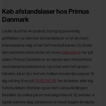
Køb afstandslaser hos Primus
Danmark
Leder du efter en præcis, hurtig og prisvenlig
golfkikkert, er den her afstandslaser et af de mest
interessante valg, vi har haft med på banen. Du finder
den sammen med resten af vores
måleudstyr
her på
siden. Primus Danmark er en dansk-ejet virksomhed
med dansk kundeservice, og vi har selv haft grejet i
hånden, så er du i tvivl om, hvilken model der passer til
dig, så ring til os på
76 62 00 36
, før du køber, eller kig
forbi butikken i Børkop og se den i vareudstillingen.
Bestiller du online på en hverdag inden kl. 12, sender vi
typisk samme dag, så laseren er med i bagen til næste