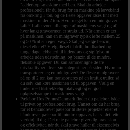
"edderkop"-maskine med ben. Skal du arbejde
professionelt, får du brug for en maskine på larvebånd
fra omkring 1 ton, og de fleste opgaver løses fint med
maskiner under 2 ton. Hvor meget kan en minigraver
løfte? Løfteevnen afhænger af maskinens vægt og af,
hvor langt gravearmen er strakt ud. Når armen er tæt
på maskinen, kan en minigraver typisk løfte mellem 25
og 50 % af sin egen vægt. Skal jeg vælge benzin,
diesel eller el? Vælg diesel til drift, holdbarhed og
tunge dage, el/batteri til indendørs og støjfølsomt
arbejde uden udstødning, og benzin til de mindre,
fleksible opgaver. Du kan sammenligne de tre
drivkrafttyper i hver sin kategori her på siden. Hvordan
transporterer jeg en minigraver? De fleste minigravere
på op til 2 ton kan transporteres på en kraftig trailer, så
du selv kan køre maskinen ud til opgaven. Vælg en
trailer med tilstrækkelig totalvægt og en god
opkørselsrampe til maskinens vægt.
Pælebor
Hos PrimusDanmark finder du pælebor, både
til privat og professionelt brug. Uanset om du har brug
for et benzindrevet pælebor til større projekter eller et
hånddrevet pælebor til mindre opgaver, har vi det rette
værktøj til dig. Det rette pælebor giver dig præcision
og effektivitet, når du skal grave huller til eksempelvis