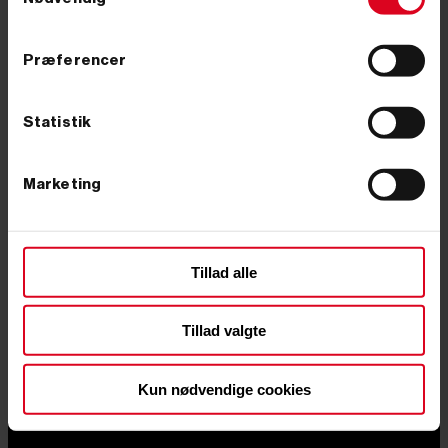
kun vil have de teknisk nødvendige.
Tilmeld
Præferencer
Ved tilmelding gives samtykke til at modtage markedsføring via e-
mail jf. vores persondatapolitik. Du kan til enhver tid trække dit
samtykke tilbage.
Statistik
Marketing
Primus Danmark
Åbningstider
Butik
Industrivej 51
Man-Tors. 8:00-16:00
Tillad alle
7080 Børkop
Fredag 8:00-14:30
Tillad valgte
info@primusdanmark.dk
tlf. 76 62 00 36
CVR nr. 31 49 77 36
Kun nødvendige cookies
Information
Toggle information links
