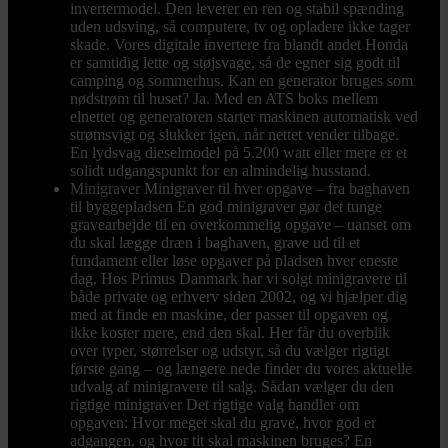
invertermodel. Den leverer en ren og stabil spænding
uden udsving, så computere, tv og opladere ikke tager
skade. Vores digitale invertere fra blandt andet Honda
er samtidig lette og støjsvage, så de egner sig godt til
camping og sommerhus. Kan en generator bruges som
nødstrøm til huset? Ja. Med en ATS boks mellem
elnettet og generatoren starter maskinen automatisk ved
strømsvigt og slukker igen, når nettet vender tilbage.
En lydsvag dieselmodel på 5.200 watt eller mere er et
solidt udgangspunkt for en almindelig husstand.
Minigraver
Minigraver til hver opgave – fra baghaven
til byggepladsen En god minigraver gør det tunge
gravearbejde til en overkommelig opgave – uanset om
du skal lægge dræn i baghaven, grave ud til et
fundament eller løse opgaver på pladsen hver eneste
dag. Hos Primus Danmark har vi solgt minigravere til
både private og erhverv siden 2002, og vi hjælper dig
med at finde en maskine, der passer til opgaven og
ikke koster mere, end den skal. Her får du overblik
over typer, størrelser og udstyr, så du vælger rigtigt
første gang – og længere nede finder du vores aktuelle
udvalg af minigravere til salg. Sådan vælger du den
rigtige minigraver Det rigtige valg handler om
opgaven: Hvor meget skal du grave, hvor god er
adgangen, og hvor tit skal maskinen bruges? En