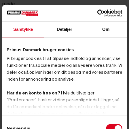
runde.
local_offer
golfkikkert
rangefinder
afstandslaser
golf
måleudstyr
Samtykke
Detaljer
Om
Primus Danmark bruger cookies
Ring til vores kundeservice
+45
Vi bruger cookies til at tilpasse indhold og annoncer, vise
funktioner fra sociale medier og analysere vores trafik. Vi
76 62 00 36
deler også oplysninger om dit besøg med vores partnere
inden for annoncering og analyse.
4.8 stjerner
Har du en konto hos os?
Hvis du tilvælger
Læs vores anmeldelser på Trustpilot
"Præferencer", husker vi dine personlige indstillinger, så
Tilmeld nyhedsbrev
du får en markant bedre oplevelse, når du er logget ind.
Tilmeld dig vores nyhedsbrev og vær med i
Du kan til enhver tid ændre dit valg eller trække dit
konkurrencen om et topnøglesæt til en værdi af 595
samtykke tilbage.
Samtykkevalg
kroner. Vi trækker en ny vinder hver måned.
Vælg herunder om du vil tillade alle cookies, eller om du
Nødvendig