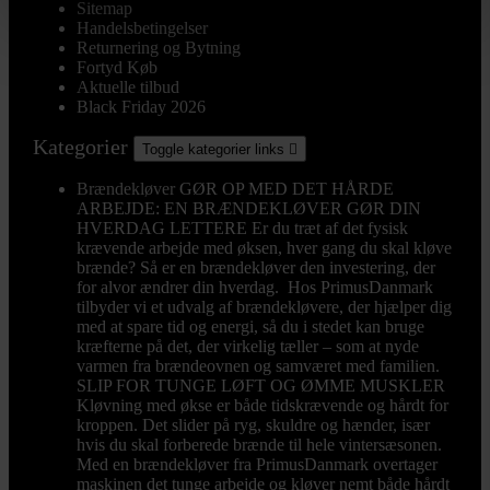
Sitemap
Handelsbetingelser
Returnering og Bytning
Fortyd Køb
Aktuelle tilbud
Black Friday 2026
Kategorier
Toggle kategorier links

Brændekløver
GØR OP MED DET HÅRDE
ARBEJDE: EN BRÆNDEKLØVER GØR DIN
HVERDAG LETTERE Er du træt af det fysisk
krævende arbejde med øksen, hver gang du skal kløve
brænde? Så er en brændekløver den investering, der
for alvor ændrer din hverdag. Hos PrimusDanmark
tilbyder vi et udvalg af brændekløvere, der hjælper dig
med at spare tid og energi, så du i stedet kan bruge
kræfterne på det, der virkelig tæller – som at nyde
varmen fra brændeovnen og samværet med familien.
SLIP FOR TUNGE LØFT OG ØMME MUSKLER
Kløvning med økse er både tidskrævende og hårdt for
kroppen. Det slider på ryg, skuldre og hænder, især
hvis du skal forberede brænde til hele vintersæsonen.
Med en brændekløver fra PrimusDanmark overtager
maskinen det tunge arbejde og kløver nemt både hårdt