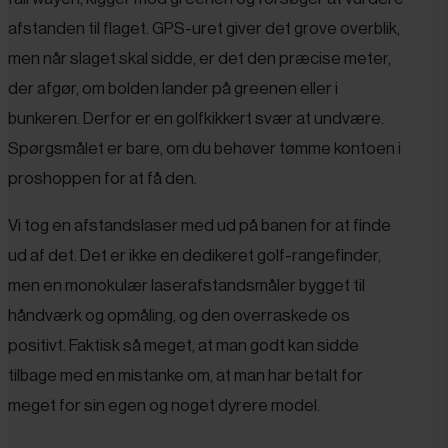
afstanden til flaget. GPS-uret giver det grove overblik,
men når slaget skal sidde, er det den præcise meter,
der afgør, om bolden lander på greenen eller i
bunkeren. Derfor er en golfkikkert svær at undvære.
Spørgsmålet er bare, om du behøver tømme kontoen i
proshoppen for at få den.
Vi tog en afstandslaser med ud på banen for at finde
ud af det. Det er ikke en dedikeret golf-rangefinder,
men en monokulær laserafstandsmåler bygget til
håndværk og opmåling, og den overraskede os
positivt. Faktisk så meget, at man godt kan sidde
tilbage med en mistanke om, at man har betalt for
meget for sin egen og noget dyrere model.