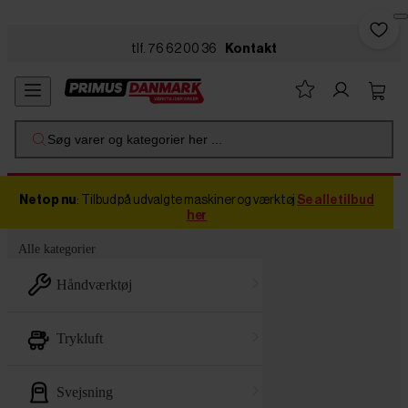
Skip to main content
tlf. 76 62 00 36
Kontakt
Søg varer og kategorier her ...
Netop nu
: Tilbud på udvalgte maskiner og værktøj
Se alle tilbud
her
Alle kategorier
håndværktøj
trykluft
svejsning