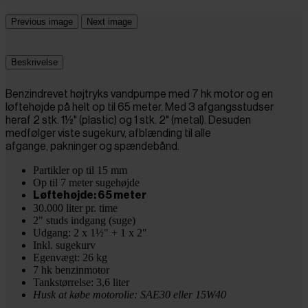
Previous image
Next image
Beskrivelse
Benzindrevet højtryks vandpumpe med 7 hk motor og en
løftehøjde på helt op til 65 meter. Med 3 afgangsstudser
heraf 2 stk. 1½" (plastic) og 1 stk. 2" (metal). Desuden
medfølger viste sugekurv, afblænding til alle
afgange, pakninger og spændebånd.
Partikler op til 15 mm
Op til 7 meter sugehøjde
Løftehøjde: 65 meter
30.000 liter pr. time
2" studs indgang (suge)
Udgang: 2 x 1½" + 1 x 2"
Inkl. sugekurv
Egenvægt: 26 kg
7 hk benzinmotor
Tankstørrelse: 3,6 liter
Husk at købe motorolie: SAE30 eller 15W40