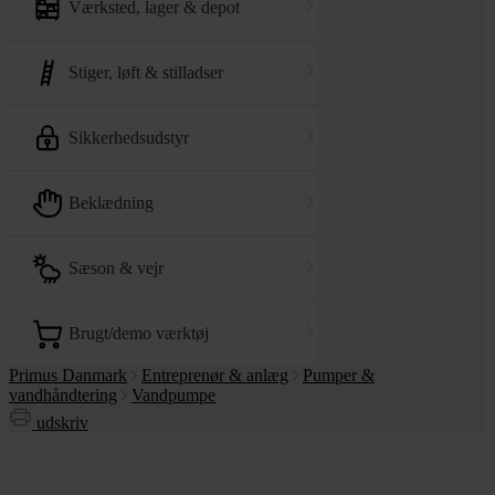
værksted, lager & depot
stiger, løft & stilladser
sikkerhedsudstyr
beklædning
sæson & vejr
brugt/demo værktøj
Primus Danmark
Entreprenør & anlæg
Pumper &
vandhåndtering
Vandpumpe
udskriv