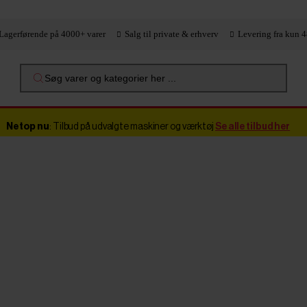
Lagerførende på 4000+ varer
Salg til private & erhverv
Levering fra kun 4
Søg varer og kategorier her ...
Netop nu
: Tilbud på udvalgte maskiner og værktøj
Se alle tilbud her