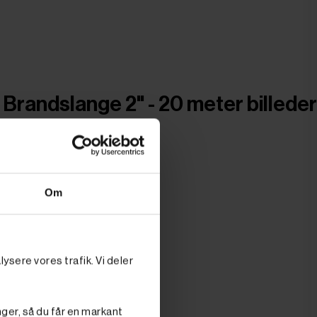
Brandslange 2" - 20 meter billeder
Om
ysere vores trafik. Vi deler
nger, så du får en markant