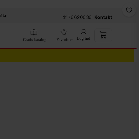
8 kr
tlf. 76 62 00 36
Kontakt
Log ind
Gratis katalog
Favoritter