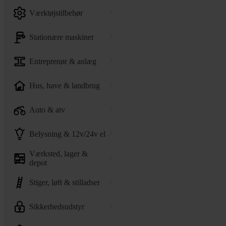
værktøjstilbehør
stationære maskiner
entreprenør & anlæg
hus, have & landbrug
auto & atv
belysning & 12v/24v el
værksted, lager &
depot
stiger, løft & stilladser
sikkerhedsudstyr