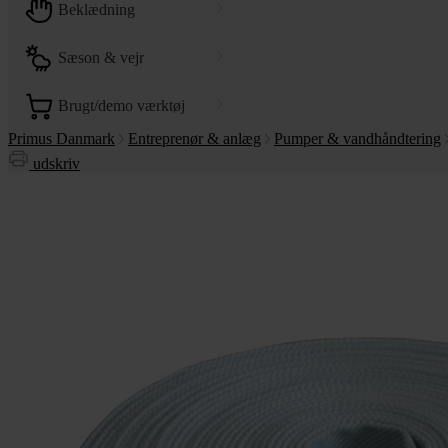
beklædning
sæson & vejr
brugt/demo værktøj
Primus Danmark
Entreprenør & anlæg
Pumper & vandhåndtering
udskriv