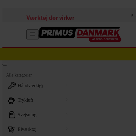
Skip to main content
Værktøj der virker
Alle kategorier
håndværktøj
trykluft
svejsning
elværktøj