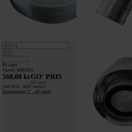




Tilføj til kurv
På lager
Varenr. 8002895
560,00 kr
GO' PRIS
inkl. moms
(448,00 kr. ekskl. moms.)
Brandslange 2" - 40 meter