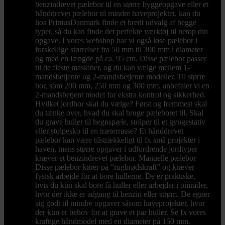
benzindrevet pælebor til en større byggeopgave eller et
hånddrevet pælebor til mindre haveprojekter, kan du
hos PrimusDanmark finde et bredt udvalg af begge
typer, så du kan finde det perfekte værktøj til netop din
opgave. I vores webshop har vi også løse pælebor i
forskellige størrelser fra 50 mm til 300 mm i diameter
og med en længde på ca. 95 cm. Disse pælebor passer
til de fleste maskiner, og du kan vælge mellem 1-
mandsbetjente og 2-mandsbetjente modeller. Til større
bor, som 200 mm, 250 mm og 300 mm, anbefaler vi en
2-mandsbetjent model for ekstra kontrol og sikkerhed.
Hvilket jordbor skal du vælge? Først og fremmest skal
du tænke over, hvad du skal bruge pæleboret til. Skal
du grave huller til hegnspæle, stolper til et gyngestativ
eller stolpesko til en træterrasse? Et hånddrevet
pælebor kan være tilstrækkeligt til fx små projekter i
haven, mens større opgaver i udfordrende jordtyper
kræver et benzindrevet pælebor. Manuelle pælebor
Disse pælebor kører på “rugbrødskraft” og kræver
fysisk arbejde for at bore hullerne. De er praktiske,
hvis du kun skal bore få huller eller arbejder i områder,
hvor der ikke er adgang til benzin eller strøm. De egner
sig godt til mindre opgaver såsom haveprojekter, hvor
der kun er behov for at grave et par huller. Se fx vores
kraftige håndmodel med en diameter på 150 mm.