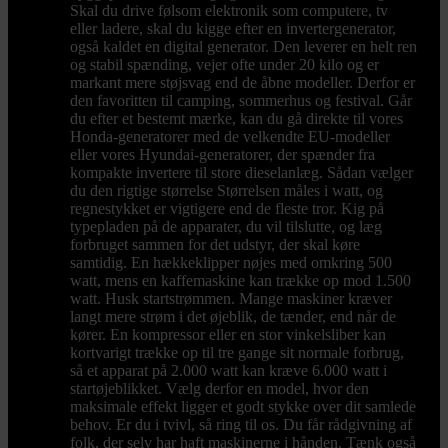
Skal du drive følsom elektronik som computere, tv
eller ladere, skal du kigge efter en invertergenerator,
også kaldet en digital generator. Den leverer en helt ren
og stabil spænding, vejer ofte under 20 kilo og er
markant mere støjsvag end de åbne modeller. Derfor er
den favoritten til camping, sommerhus og festival. Går
du efter et bestemt mærke, kan du gå direkte til vores
Honda-generatorer med de velkendte EU-modeller
eller vores Hyundai-generatorer, der spænder fra
kompakte invertere til store dieselanlæg. Sådan vælger
du den rigtige størrelse Størrelsen måles i watt, og
regnestykket er vigtigere end de fleste tror. Kig på
typepladen på de apparater, du vil tilslutte, og læg
forbruget sammen for det udstyr, der skal køre
samtidig. En hækkeklipper nøjes med omkring 500
watt, mens en kaffemaskine kan trække op mod 1.500
watt. Husk startstrømmen. Mange maskiner kræver
langt mere strøm i det øjeblik, de tænder, end når de
kører. En kompressor eller en stor vinkelsliber kan
kortvarigt trække op til tre gange sit normale forbrug,
så et apparat på 2.000 watt kan kræve 6.000 watt i
startøjeblikket. Vælg derfor en model, hvor den
maksimale effekt ligger et godt stykke over dit samlede
behov. Er du i tvivl, så ring til os. Du får rådgivning af
folk, der selv har haft maskinerne i hånden. Tænk også