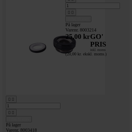


Tilføj til kurv
På lager
Varenr. 8003214
25,00 kr
GO'
PRIS
inkl. moms
(20,00 kr. ekskl. moms.)
_3" spændebånd




Tilføj til kurv
På lager
Varenr. 8003418