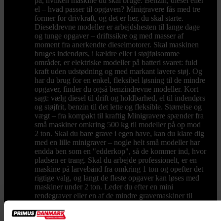
på, hvilken maskine du skal bruge. Benzin, diesel eller
el – hvad passer til opgaven? Minigravere fås med tre
former for drivkraft, og det er her, du skal starte.
Dieseldrevne modeller er arbejdshesten til lange dage
og tunge opgaver – driftssikre og med masser af
moment fra anerkendte dieselmotorer. Skal maskinen
bruges indendørs, i kældre eller i støjfølsomme
områder, er elektriske modeller på batteri svaret: fuld
kraft uden udstødning og med markant lavere støj. Og
har du brug for en enkel, fleksibel løsning til de mindre
opgaver, finder du også benzindrevne modeller. Kort
sagt: vælg diesel til drift og holdbarhed, el til indendørs
og støjfrit, benzin til det lette og fleksible. Størrelse og
vægt – fra kompakt til kraftig Minigravere spænder fra
små maskiner omkring 500 kg til modeller på op mod
2 ton. Skal du bare grave i egen have, kan du klare dig
med en lille minigraver – nogle helt små modeller har
endda ben som en "edderkop", så de kommer ind, hvor
pladsen er trang. Skal du arbejde professionelt, er en
maskine på larvebånd fra omkring 1 ton og opefter det
rigtige valg, og langt de fleste opgaver kan løses med
maskiner under 2 ton. Leder du efter en mini
rendegraver eller en af de mindre gravemaskiner til
både grave- og læsseopgaver, hjælper vi dig gerne med
at ramme den rigtige vægtklasse til netop dit behov.