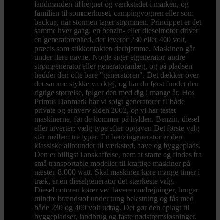
landmanden til hegnet og værkstedet i marken, og
familien til sommerhuset, campingvognen eller som
backup, når stormen tager strømmen. Princippet er det
samme hver gang: en benzin- eller dieselmotor driver
en generatorenhed, der leverer 230 eller 400 volt,
præcis som stikkontakten derhjemme. Maskinen går
under flere navne. Nogle siger elgenerator, andre
strømgenerator eller generatoranlæg, og på pladsen
hedder den ofte bare "generatoren". Det dækker over
det samme stykke værktøj, og har du først fundet den
rigtige størrelse, følger den med dig i mange år. Hos
Primus Danmark har vi solgt generatorer til både
private og erhverv siden 2002, og vi har testet
maskinerne, før de kommer på hylden. Benzin, diesel
eller inverter: vælg type efter opgaven Det første valg
står mellem tre typer. En benzingenerator er den
klassiske allrounder til værksted, have og byggeplads.
Den er billigst i anskaffelse, nem at starte og findes fra
små transportable modeller til kraftige maskiner på
næsten 8.000 watt. Skal maskinen køre mange timer i
træk, er en dieselgenerator det stærkeste valg.
Dieselmotoren kører ved lavere omdrejninger, bruger
mindre brændstof under tung belastning og fås med
både 230 og 400 volt udtag. Det gør den oplagt til
byggepladser, landbrug og faste nødstrømsløsninger.