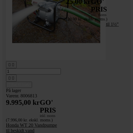
25,00 kr
GO'
PRIS
inkl. moms
(20,00 kr. ekskl. moms.)
_Løs gummipakning til 1½"
vandpumpestuds




Tilføj til kurv
På lager
Varenr. 8006813
9.995,00 kr
GO'
PRIS
inkl. moms
(7.996,00 kr. ekskl. moms.)
Honda WT 20 Vandpumpe
til beskidt vand