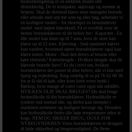
husholdningsbrug er en elektrisk model ofte
tilstrækkelig. De er kompakte, støjsvage og nemme at
betjene. Skal du derimod kløve store mængder brænde
eller arbejde med sejt træ som eg eller bøg, anbefaler vi
en kraftigere model – for eksempel en benzindrevet
model med højere kløvekraft. Få et overblik over de
bedste brændekløvere til dit behov her: Kapacitet - En
lille model kan klare op til 7 tons, hvor de store kan
kløve op til 22 tons. Kløvning - Små maskiner kløver
kun vandret, hvorimod større brændekløvere også kan
kløve lodret. Motor - Skal den drives af benzin eller
køre elektrisk? Kløvelængde - Hvilken længde skal dit
kløvede brænde have? Er du i tvivl om, hvilken
brændekløver der passer til dine behov, står vi klar med
hjælp og vejledning. Ring endelig til os på 76 62 00 36
for at få råd til køb, eller kom forbi vores butik i
Børkop, hvor mange af vores varer også står udstillet.
HVILKEN OLIE SKAL BRUGES? Du skal bruge
hydraulikolie til din brændekløver. Hydraulikolie er
tyndere end normal olie, og derfor kan stemplet i
maskinen nemmere og hurtigere bevæge sig. Desuden
kan hydraulikolie bedre tåle høje temperaturer uden at
koge. NEM OG SIKKER BRUG, OGSÅ FOR
NYBEGYNDEREN Vores brændekløvere er designet
til både sikkerhed og brugervenlighed. De fleste