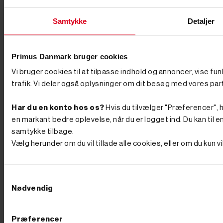
Tilbehør og udstyr, der gør arbejdet nemmere En
minigraver er kun så god som det, du monterer på den.
Med det rette tilbehør som skovle, pælebor og skovklo
Samtykke
Detaljer
forvandler du maskinen til et komplet anlægsværktøj –
fra smalle graveskovle og tilteskovle til hydraulisk
pælebor, der trænger gennem stiv lerjord på sekunder.
Når jorden er gravet og skal pakkes igen, er en
Primus Danmark bruger cookies
pladevibrator til at komprimere jorden et oplagt
Vi bruger cookies til at tilpasse indhold og annoncer, vise fu
makkerpar, og en motorbør til at flytte jord og grus
sparer både ryg og tid, når materialerne skal væk fra
trafik. Vi deler også oplysninger om dit besøg med vores par
hullet. Transport og vedligehold En maskine på 1-2 ton
skal flyttes mellem opgaverne, og her er en trailer til
Har du en konto hos os?
Hvis du tilvælger "Præferencer", hu
transport en god investering, så du selv kan køre
maskinen ud til arbejdet. Holder du maskinen kørende
en markant bedre oplevelse, når du er logget ind. Du kan til en
i mange år, sker det også, at noget skal skiftes –
samtykke tilbage.
sliddele og reservedele og larvebånd finder du hos os,
Vælg herunder om du vil tillade alle cookies, eller om du kun 
så du hurtigt er i gang igen i stedet for at vente. Hvad
koster en minigraver? Prisen afhænger af størrelse,
drivkraft og udstyr. Mindre modeller fås til en
overkommelig pris, mens de store, fuldt udstyrede
Samtykkevalg
maskiner ligger højere – som tommelfingerregel betaler
Nødvendig
du for vægt, motorkraft og det udstyr, der følger med.
Vil du have mest maskine for pengene, så kig på, hvad
der reelt er inkluderet: en model med skovle og
hurtigskift fra start er ofte billigere end at købe det hele
Præferencer