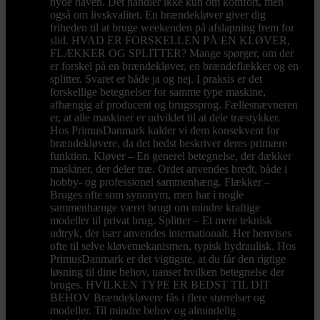
nyde haven. Det handler ikke kun om komfort, men
også om livskvalitet. En brændekløver giver dig
friheden til at bruge weekenden på afslapning frem for
slid. HVAD ER FORSKELLEN PÅ EN KLØVER,
FLÆKKER OG SPLITTER? Mange spørger, om der
er forskel på en brændekløver, en brændeflækker og en
splitter. Svaret er både ja og nej. I praksis er det
forskellige betegnelser for samme type maskine,
afhængig af producent og brugssprog. Fællesnævneren
er, at alle maskiner er udviklet til at dele træstykker.
Hos PrimusDanmark kalder vi dem konsekvent for
brændekløvere, da det bedst beskriver deres primære
funktion. Kløver – En generel betegnelse, der dækker
maskiner, der deler træ. Ordet anvendes bredt, både i
hobby- og professionel sammenhæng. Flækker –
Bruges ofte som synonym, men har i nogle
sammenhænge været brugt om mindre kraftige
modeller til privat brug. Splitter – Et mere teknisk
udtryk, der især anvendes internationalt. Her henvises
ofte til selve kløvemekanismen, typisk hydraulisk. Hos
PrimusDanmark er det vigtigste, at du får den rigtige
løsning til dine behov, uanset hvilken betegnelse der
bruges. HVILKEN TYPE ER BEDST TIL DIT
BEHOV Brændekløvere fås i flere størrelser og
modeller. Til mindre behov og almindelig