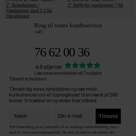
2" Brandpumpe /
2" Højtryks vandpumpe 7 hk
Vandpumpe med 5,2 hk
Dieselmotor
Ring til vores kundeservice
+45
76 62 00 36
4.8 stjerner
Læs vores anmeldelser på Trustpilot
Tilmeld nyhedsbrev
Tilmeld dig vores nyhedsbrev og vær med i
konkurrencen om et topnøglesæt til en værdi af 595
kroner. Vi trækker en ny vinder hver måned.
Tilmeld
Ved tilmelding gives samtykke til at modtage markedsføring via e-
mail jf. vores persondatapolitik. Du kan til enhver tid trække dit