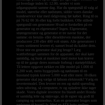
på hverdage inden kl. 12.00, sender vi som
udgangspunkt samme dag. Har du spørgsmål til valg af
model, størrelse eller nødstrøm, sidder vores danske
kundeservice klar med rådgivning før købet. Ring til os
på 76 62 00 36 eller kig forbi butikken. Ofte stillede
spørgsmål om generatorer Hvad er forskellen på en
generator og en elgenerator? Ingen. Elgenerator,
strømgenerator og generator er tre navne for det
samme: en benzin- eller dieseldreven maskine, der
producerer 230 eller 400 volt strøm. Alle generatorer i
vores sortiment leverer el, uanset hvad du kalder dem.
Hvor stor en generator skal jeg bruge? Læg
wattforbruget sammen for de apparater, der skal køre
samtidig, og husk at maskiner med motor kan kræve
op til tre gange deres normale forbrug i startøjeblikket.
Til lettere opgaver rækker en lille model på 1.000 til
2.200 watt, mens byggeplads og nødstrøm til en
husstand typisk kræver 5.000 watt eller mere. Hvilken
generator skal jeg vælge til følsom elektronik? Vælg en
invertermodel. Den leverer en ren og stabil spænding
uden udsving, så computere, tv og opladere ikke tager
skade. Vores digitale invertere fra blandt andet Honda
er samtidig lette og støjsvage, så de egner sig godt til
camping og sommerhus. Kan en generator bruges som
nødstrøm til huset? Ja. Med en ATS boks mellem