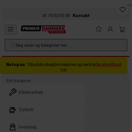
Skip to main content
tlf. 76 62 00 36
Kontakt
Søg varer og kategorier her ...
Netop nu
: Tilbud på udvalgte maskiner og værktøj
Se alle tilbud
her
Alle kategorier
håndværktøj
trykluft
svejsning