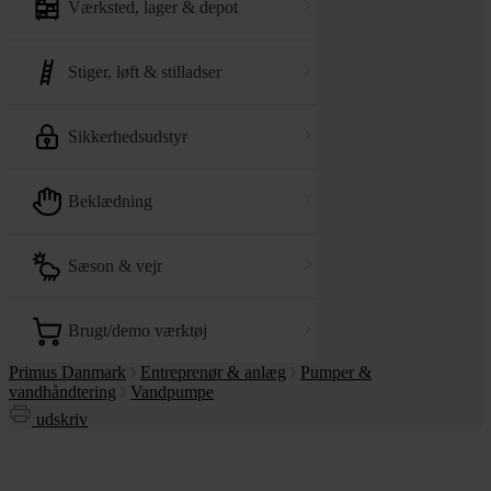
værksted, lager & depot
stiger, løft & stilladser
sikkerhedsudstyr
beklædning
sæson & vejr
brugt/demo værktøj
Primus Danmark
Entreprenør & anlæg
Pumper &
vandhåndtering
Vandpumpe
udskriv