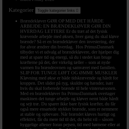
Kategorier
Toggle kategorier links

Brændekløver
GØR OP MED DET HÅRDE
ARBEJDE: EN BRÆNDEKLØVER GØR DIN
HVERDAG LETTERE Er du træt af det fysisk
krævende arbejde med øksen, hver gang du skal kløve
brænde? Så er en brændekløver den investering, der
for alvor ændrer din hverdag. Hos PrimusDanmark
tilbyder vi et udvalg af brændekløvere, der hjælper dig
med at spare tid og energi, så du i stedet kan bruge
kræfterne på det, der virkelig tæller – som at nyde
varmen fra brændeovnen og samværet med familien.
SLIP FOR TUNGE LØFT OG ØMME MUSKLER
Kløvning med økse er både tidskrævende og hårdt for
kroppen. Det slider på ryg, skuldre og hænder, især
hvis du skal forberede brænde til hele vintersæsonen.
Med en brændekløver fra PrimusDanmark overtager
maskinen det tunge arbejde og kløver nemt både hårdt
og sejt træ. Du sparer ikke bare fysisk kræfter, du får
også mere ensartede stykker brænde, som er nemmere
at stable og opbevare. Når brændet kløves hurtigt og
effektivt, får du mere tid til det, du helst vil – såsom
hyggelige aftener foran pejsen, tid med børnene eller at