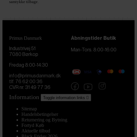
samtykke tilbage.
Primus Danmark
Åbningstider
Butik
Industrivej 51
Man-Tors. 8:00-16:00
7080 Børkop
Fredag 8:00-14:30
info@primusdanmark.dk
tlf. 76 62 00 36
CVR nr. 31 49 77 36
Information
Toggle information links

Sitemap
Handelsbetingelser
Returnering og Bytning
Fortyd Køb
Aktuelle tilbud
Black Friday 2026