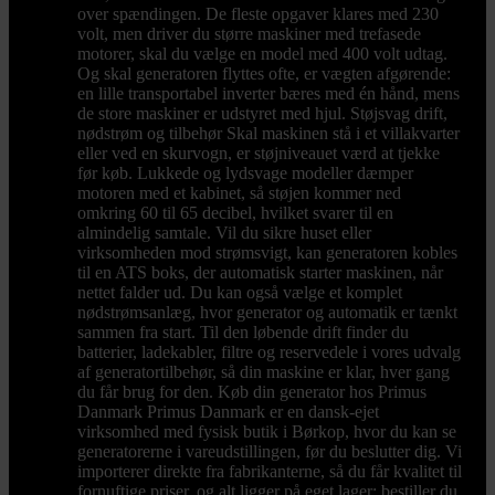
over spændingen. De fleste opgaver klares med 230
volt, men driver du større maskiner med trefasede
motorer, skal du vælge en model med 400 volt udtag.
Og skal generatoren flyttes ofte, er vægten afgørende:
en lille transportabel inverter bæres med én hånd, mens
de store maskiner er udstyret med hjul. Støjsvag drift,
nødstrøm og tilbehør Skal maskinen stå i et villakvarter
eller ved en skurvogn, er støjniveauet værd at tjekke
før køb. Lukkede og lydsvage modeller dæmper
motoren med et kabinet, så støjen kommer ned
omkring 60 til 65 decibel, hvilket svarer til en
almindelig samtale. Vil du sikre huset eller
virksomheden mod strømsvigt, kan generatoren kobles
til en ATS boks, der automatisk starter maskinen, når
nettet falder ud. Du kan også vælge et komplet
nødstrømsanlæg, hvor generator og automatik er tænkt
sammen fra start. Til den løbende drift finder du
batterier, ladekabler, filtre og reservedele i vores udvalg
af generatortilbehør, så din maskine er klar, hver gang
du får brug for den. Køb din generator hos Primus
Danmark Primus Danmark er en dansk-ejet
virksomhed med fysisk butik i Børkop, hvor du kan se
generatorerne i vareudstillingen, før du beslutter dig. Vi
importerer direkte fra fabrikanterne, så du får kvalitet til
fornuftige priser, og alt ligger på eget lager: bestiller du