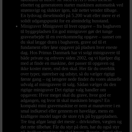
elnettet og generatoren starter maskinen automatisk ved
strømsvigt og slukker igen, når nettet vender tilbage.
En lydsvag dieselmodel på 5.200 watt eller mere er et
solidt udgangspunkt for en almindelig husstand.
Minigraver
Minigraver til hver opgave – fra baghaven
til byggepladsen En god minigraver gør det tunge
gravearbejde til en overkommelig opgave – uanset om
du skal lægge dræn i baghaven, grave ud til et
fundament eller løse opgaver på pladsen hver eneste
dag. Hos Primus Danmark har vi solgt minigravere til
både private og erhverv siden 2002, og vi hjælper dig
med at finde en maskine, der passer til opgaven og
ikke koster mere, end den skal. Her får du overblik
over typer, størrelser og udstyr, så du vælger rigtigt
første gang – og længere nede finder du vores aktuelle
udvalg af minigravere til salg. Sådan vælger du den
rigtige minigraver Det rigtige valg handler om
opgaven: Hvor meget skal du grave, hvor god er
adgangen, og hvor tit skal maskinen bruges? En
kompakt mini gravemaskine er nem at manøvrere i en
smal indkørsel eller gennem en havelåge, mens en
kraftigere model tager de store ryk på byggepladsen.
Tre ting afgør langt det meste – drivkraften, vægten og
det rette tilbehør. Får du styr på dem, har du også styr