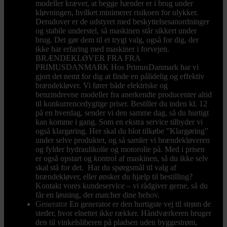
modeller kræver, at begge hænder er i brug under
kløvningen, hvilket minimerer risikoen for ulykker.
Derudover er de udstyret med beskyttelsesanordninger
og stabile understel, så maskinen står sikkert under
brug. Det gør dem til et trygt valg, også for dig, der
ikke har erfaring med maskiner i forvejen.
BRÆNDEKLØVER FRA FRA
PRIMUSDANMARK Hos PrimusDanmark har vi
gjort det nemt for dig at finde en pålidelig og effektiv
brændekløver. Vi fører både elektriske og
benzindrevne modeller fra anerkendte producenter altid
til konkurrencedygtige priser. Bestiller du inden kl. 12
på en hverdag, sender vi den samme dag, så du hurtigt
kan komme i gang. Som en ekstra service tilbyder vi
også klargøring. Her skal du blot tilkøbe ”Klargøring”
under selve produktet, og så samler vi brændekløveren
og fylder hydraulikolie og motorolie på. Med i prisen
er også opstart og kontrol af maskinen, så du ikke selv
skal stå for det. Har du spørgsmål til valg af
brændekløver, eller ønsker du hjælp til bestilling?
Kontakt vores kundeservice – vi rådgiver gerne, så du
får en løsning, der matcher dine behov.
Generator
En generator er den hurtigste vej til strøm de
steder, hvor elnettet ikke rækker. Håndværkeren bruger
den til vinkelsliberen på pladsen uden byggestrøm,