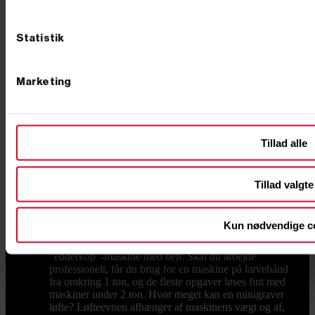
løst bagefter. Er du i tvivl, så ring – vi sammensætter
gerne en pakke, der rammer både opgaven og
budgettet. Køb din minigraver hos Primus Danmark Vi
Statistik
ved, at en minigraver er en stor beslutning, og derfor
står vi klar med rådgivning, før du køber. Vi har eget
lager og butik i Børkop, hvor du kan se maskinerne og
det store udvalg af udstyr med egne øjne. Bestiller du
Marketing
på hverdage før kl. 12.00, pakker og sender vi som
udgangspunkt samme dag, så du ikke skal vente på at
komme i gang. Se udvalget herunder, eller ring til os på
76 62 00 36 og få hjælp til at vælge den rigtige
maskine til din næste opgave. Ofte stillede spørgsmål
Tillad alle
Hvad koster en minigraver? En minigraver kan
afhængigt af model, drivkraft og udstyr købes fra
omkring 30.000 kr. og op til flere hundrede tusinde
Tillad valgte
kroner for de største, fuldt udstyrede maskiner. Du
betaler især for vægt, motorkraft og det medfølgende
udstyr. Hvilken minigraver skal jeg vælge? Det
Kun nødvendige c
afhænger af opgaven. Skal du grave i egen have, kan
du klare dig med en lille model – eventuelt en kompakt
"edderkop"-maskine med ben. Skal du arbejde
professionelt, får du brug for en maskine på larvebånd
fra omkring 1 ton, og de fleste opgaver løses fint med
maskiner under 2 ton. Hvor meget kan en minigraver
løfte? Løfteevnen afhænger af maskinens vægt og af,