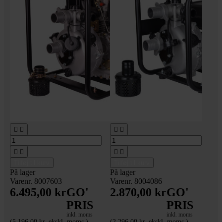








Tilføj til kurv
Tilføj til kurv
På lager
På lager
Varenr. 8007603
Varenr. 8004086
6.495,00 kr
GO'
2.870,00 kr
GO'
PRIS
PRIS
inkl. moms
inkl. moms
(5.196,00 kr. ekskl. moms.)
(2.296,00 kr. ekskl. moms.)