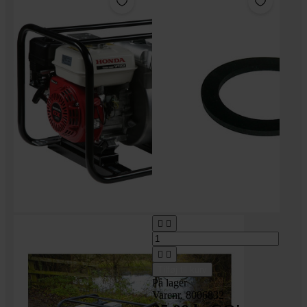




Tilføj til kurv
På lager
Varenr. 8006832