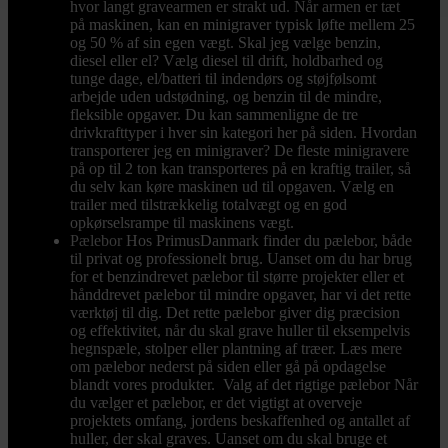
hvor langt gravearmen er strakt ud. Når armen er tæt
på maskinen, kan en minigraver typisk løfte mellem 25
og 50 % af sin egen vægt. Skal jeg vælge benzin,
diesel eller el? Vælg diesel til drift, holdbarhed og
tunge dage, el/batteri til indendørs og støjfølsomt
arbejde uden udstødning, og benzin til de mindre,
fleksible opgaver. Du kan sammenligne de tre
drivkrafttyper i hver sin kategori her på siden. Hvordan
transporterer jeg en minigraver? De fleste minigravere
på op til 2 ton kan transporteres på en kraftig trailer, så
du selv kan køre maskinen ud til opgaven. Vælg en
trailer med tilstrækkelig totalvægt og en god
opkørselsrampe til maskinens vægt.
Pælebor
Hos PrimusDanmark finder du pælebor, både
til privat og professionelt brug. Uanset om du har brug
for et benzindrevet pælebor til større projekter eller et
hånddrevet pælebor til mindre opgaver, har vi det rette
værktøj til dig. Det rette pælebor giver dig præcision
og effektivitet, når du skal grave huller til eksempelvis
hegnspæle, stolper eller plantning af træer. Læs mere
om pælebor nederst på siden eller gå på opdagelse
blandt vores produkter. Valg af det rigtige pælebor Når
du vælger et pælebor, er det vigtigt at overveje
projektets omfang, jordens beskaffenhed og antallet af
huller, der skal graves. Uanset om du skal bruge et