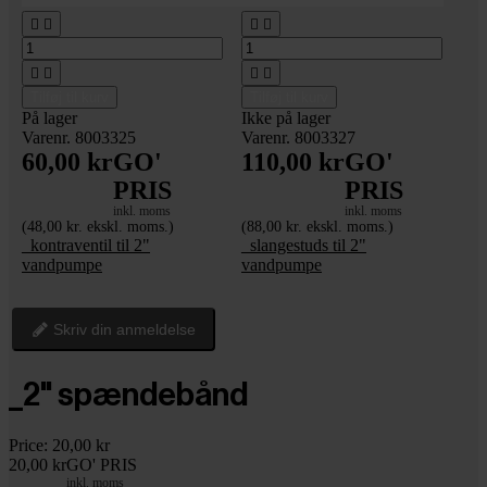








Tilføj til kurv
Tilføj til kurv
På lager
Ikke på lager
Varenr. 8003325
Varenr. 8003327
60,00 kr
GO'
110,00 kr
GO'
PRIS
PRIS
inkl. moms
inkl. moms
(48,00 kr. ekskl. moms.)
(88,00 kr. ekskl. moms.)
_kontraventil til 2"
_slangestuds til 2"
vandpumpe
vandpumpe
Skriv din anmeldelse
_2" spændebånd
Price:
20,00 kr
20,00 kr
GO' PRIS
inkl. moms