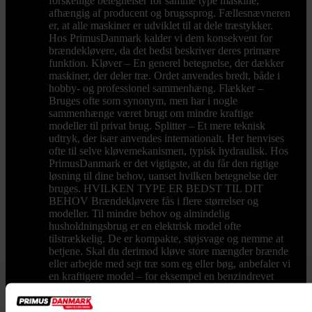
forskellige betegnelser for samme type maskine,
afhængig af producent og brugssprog. Fællesnævneren
er, at alle maskiner er udviklet til at dele træstykker.
Hos PrimusDanmark kalder vi dem konsekvent for
brændekløvere, da det bedst beskriver deres primære
funktion. Kløver – En generel betegnelse, der dækker
maskiner, der deler træ. Ordet anvendes bredt, både i
hobby- og professionel sammenhæng. Flækker –
Bruges ofte som synonym, men har i nogle
sammenhænge været brugt om mindre kraftige
modeller til privat brug. Splitter – Et mere teknisk
udtryk, der især anvendes internationalt. Her henvises
ofte til selve kløvemekanismen, typisk hydraulisk. Hos
PrimusDanmark er det vigtigste, at du får den rigtige
løsning til dine behov, uanset hvilken betegnelse der
bruges. HVILKEN TYPE ER BEDST TIL DIT
BEHOV Brændekløvere fås i flere størrelser og
modeller. Til mindre behov og almindelig
husholdningsbrug er en elektrisk model ofte
tilstrækkelig. De er kompakte, støjsvage og nemme at
betjene. Skal du derimod kløve store mængder brænde
eller arbejde med sejt træ som eg eller bøg, anbefaler vi
en kraftigere model – for eksempel en benzindrevet
model med højere kløvekraft. Få et overblik over de
bedste brændekløvere til dit behov her: Kapacitet - En