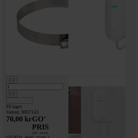




Tilføj til kurv
På lager
Varenr. 8007143
70,00 kr
GO'
PRIS
inkl. moms
(56,00 kr. ekskl. moms.)