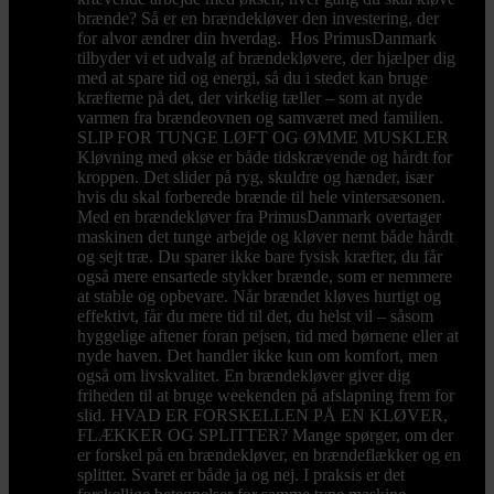
brænde? Så er en brændekløver den investering, der
for alvor ændrer din hverdag. Hos PrimusDanmark
tilbyder vi et udvalg af brændekløvere, der hjælper dig
med at spare tid og energi, så du i stedet kan bruge
kræfterne på det, der virkelig tæller – som at nyde
varmen fra brændeovnen og samværet med familien.
SLIP FOR TUNGE LØFT OG ØMME MUSKLER
Kløvning med økse er både tidskrævende og hårdt for
kroppen. Det slider på ryg, skuldre og hænder, især
hvis du skal forberede brænde til hele vintersæsonen.
Med en brændekløver fra PrimusDanmark overtager
maskinen det tunge arbejde og kløver nemt både hårdt
og sejt træ. Du sparer ikke bare fysisk kræfter, du får
også mere ensartede stykker brænde, som er nemmere
at stable og opbevare. Når brændet kløves hurtigt og
effektivt, får du mere tid til det, du helst vil – såsom
hyggelige aftener foran pejsen, tid med børnene eller at
nyde haven. Det handler ikke kun om komfort, men
også om livskvalitet. En brændekløver giver dig
friheden til at bruge weekenden på afslapning frem for
slid. HVAD ER FORSKELLEN PÅ EN KLØVER,
FLÆKKER OG SPLITTER? Mange spørger, om der
er forskel på en brændekløver, en brændeflækker og en
splitter. Svaret er både ja og nej. I praksis er det