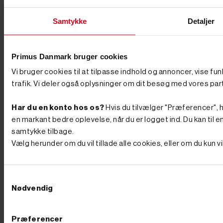
lille model kan klare op til 7 tons, hvor de store kan
kløve op til 22 tons. Kløvning - Små maskiner kløver
kun vandret, hvorimod større brændekløvere også kan
Samtykke
Detaljer
kløve lodret. Motor - Skal den drives af benzin eller
køre elektrisk? Kløvelængde - Hvilken længde skal dit
kløvede brænde have? Er du i tvivl om, hvilken
brændekløver der passer til dine behov, står vi klar med
Primus Danmark bruger cookies
hjælp og vejledning. Ring endelig til os på 76 62 00 36
Vi bruger cookies til at tilpasse indhold og annoncer, vise fu
for at få råd til køb, eller kom forbi vores butik i
Børkop, hvor mange af vores varer også står udstillet.
trafik. Vi deler også oplysninger om dit besøg med vores par
HVILKEN OLIE SKAL BRUGES? Du skal bruge
hydraulikolie til din brændekløver. Hydraulikolie er
Har du en konto hos os?
Hvis du tilvælger "Præferencer", hu
tyndere end normal olie, og derfor kan stemplet i
maskinen nemmere og hurtigere bevæge sig. Desuden
en markant bedre oplevelse, når du er logget ind. Du kan til en
kan hydraulikolie bedre tåle høje temperaturer uden at
samtykke tilbage.
koge. NEM OG SIKKER BRUG, OGSÅ FOR
Vælg herunder om du vil tillade alle cookies, eller om du kun 
NYBEGYNDEREN Vores brændekløvere er designet
til både sikkerhed og brugervenlighed. De fleste
modeller kræver, at begge hænder er i brug under
kløvningen, hvilket minimerer risikoen for ulykker.
Samtykkevalg
Derudover er de udstyret med beskyttelsesanordninger
Nødvendig
og stabile understel, så maskinen står sikkert under
brug. Det gør dem til et trygt valg, også for dig, der
ikke har erfaring med maskiner i forvejen.
BRÆNDEKLØVER FRA FRA
Præferencer