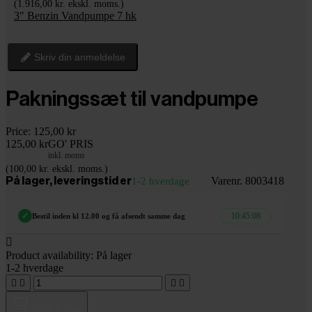
(1.916,00 kr. ekskl. moms.)
3" Benzin Vandpumpe 7 hk
Skriv din anmeldelse
Pakningssæt til vandpumpe
Price:
125,00 kr
125,00 kr
GO' PRIS
inkl. moms
(100,00 kr. ekskl. moms.)
Varenr. 8003418
På lager, leveringstid er
1-2 hverdage
10:45:07
✓
Bestil inden kl 12.00 og få afsendt samme dag

Product availability:
På lager
1-2 hverdage




Tilføj til kurv