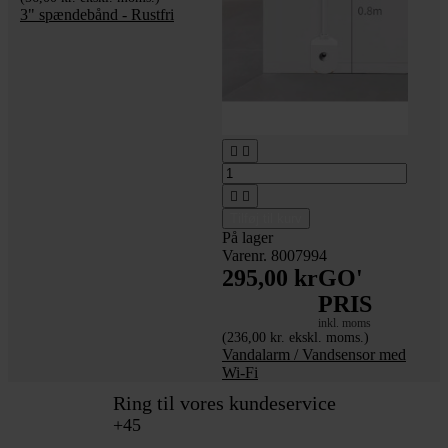
3" spændebånd - Rustfri




Tilføj til kurv
På lager
Varenr. 8007994
295,00 kr
GO'
PRIS
inkl. moms
(236,00 kr. ekskl. moms.)
Vandalarm / Vandsensor med
Wi-Fi
Ring til vores kundeservice
+45