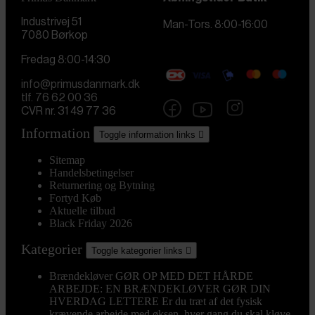
Industrivej 51
Man-Tors. 8:00-16:00
7080 Børkop
Fredag 8:00-14:30
info@primusdanmark.dk
tlf. 76 62 00 36
CVR nr. 31 49 77 36
Information
Toggle information links

Sitemap
Handelsbetingelser
Returnering og Bytning
Fortyd Køb
Aktuelle tilbud
Black Friday 2026
Kategorier
Toggle kategorier links

Brændekløver
GØR OP MED DET HÅRDE
ARBEJDE: EN BRÆNDEKLØVER GØR DIN
HVERDAG LETTERE Er du træt af det fysisk
krævende arbejde med øksen, hver gang du skal kløve