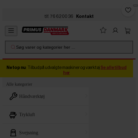
Skip to main content
tlf. 76 62 00 36
Kontakt
Søg varer og kategorier her ...
Netop nu
: Tilbud på udvalgte maskiner og værktøj
Se alle tilbud
her
Alle kategorier
håndværktøj
trykluft
svejsning