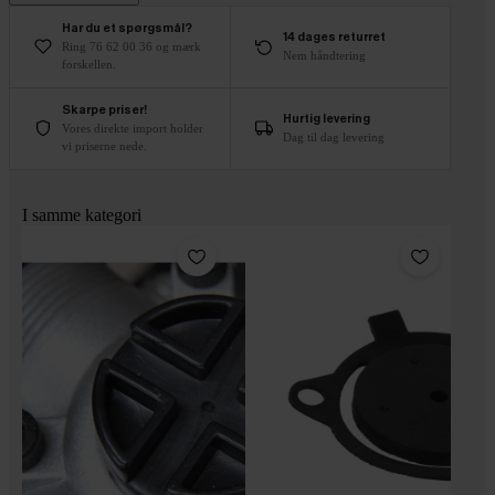
Har du et spørgsmål?
14 dages returret
Ring 76 62 00 36 og mærk
Nem håndtering
forskellen.
Skarpe priser!
Hurtig levering
Vores direkte import holder
Dag til dag levering
vi priserne nede.
I samme kategori