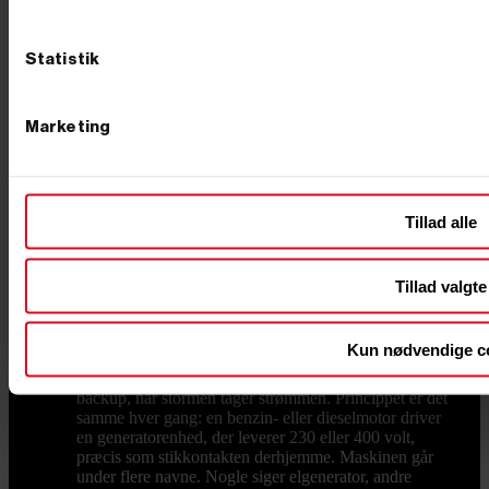
PRIMUSDANMARK Hos PrimusDanmark har vi
gjort det nemt for dig at finde en pålidelig og effektiv
brændekløver. Vi fører både elektriske og
Statistik
benzindrevne modeller fra anerkendte producenter altid
til konkurrencedygtige priser. Bestiller du inden kl. 12
på en hverdag, sender vi den samme dag, så du hurtigt
kan komme i gang. Som en ekstra service tilbyder vi
Marketing
også klargøring. Her skal du blot tilkøbe ”Klargøring”
under selve produktet, og så samler vi brændekløveren
og fylder hydraulikolie og motorolie på. Med i prisen
er også opstart og kontrol af maskinen, så du ikke selv
skal stå for det. Har du spørgsmål til valg af
Tillad alle
brændekløver, eller ønsker du hjælp til bestilling?
Kontakt vores kundeservice – vi rådgiver gerne, så du
får en løsning, der matcher dine behov.
Tillad valgte
Generator
En generator er den hurtigste vej til strøm de
steder, hvor elnettet ikke rækker. Håndværkeren bruger
den til vinkelsliberen på pladsen uden byggestrøm,
Kun nødvendige c
landmanden til hegnet og værkstedet i marken, og
familien til sommerhuset, campingvognen eller som
backup, når stormen tager strømmen. Princippet er det
samme hver gang: en benzin- eller dieselmotor driver
en generatorenhed, der leverer 230 eller 400 volt,
præcis som stikkontakten derhjemme. Maskinen går
under flere navne. Nogle siger elgenerator, andre