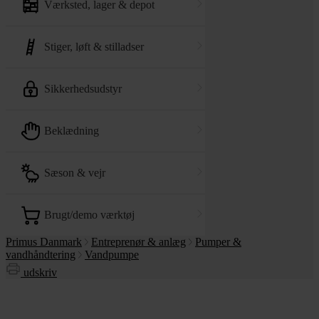
værksted, lager & depot
stiger, løft & stilladser
sikkerhedsudstyr
beklædning
sæson & vejr
brugt/demo værktøj
Primus Danmark
Entreprenør & anlæg
Pumper &
vandhåndtering
Vandpumpe
udskriv