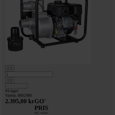




Tilføj til kurv
På lager
Varenr. 8002986
2.395,00 kr
GO'
PRIS
inkl. moms