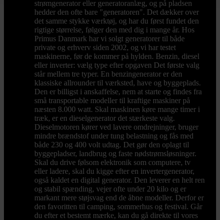
strømgenerator eller generatoranlæg, og på pladsen
hedder den ofte bare "generatoren". Det dækker over
det samme stykke værktøj, og har du først fundet den
rigtige størrelse, følger den med dig i mange år. Hos
Primus Danmark har vi solgt generatorer til både
private og erhverv siden 2002, og vi har testet
maskinerne, før de kommer på hylden. Benzin, diesel
eller inverter: vælg type efter opgaven Det første valg
står mellem tre typer. En benzingenerator er den
klassiske allrounder til værksted, have og byggeplads.
Den er billigst i anskaffelse, nem at starte og findes fra
små transportable modeller til kraftige maskiner på
næsten 8.000 watt. Skal maskinen køre mange timer i
træk, er en dieselgenerator det stærkeste valg.
Dieselmotoren kører ved lavere omdrejninger, bruger
mindre brændstof under tung belastning og fås med
både 230 og 400 volt udtag. Det gør den oplagt til
byggepladser, landbrug og faste nødstrømsløsninger.
Skal du drive følsom elektronik som computere, tv
eller ladere, skal du kigge efter en invertergenerator,
også kaldet en digital generator. Den leverer en helt ren
og stabil spænding, vejer ofte under 20 kilo og er
markant mere støjsvag end de åbne modeller. Derfor er
den favoritten til camping, sommerhus og festival. Går
du efter et bestemt mærke, kan du gå direkte til vores