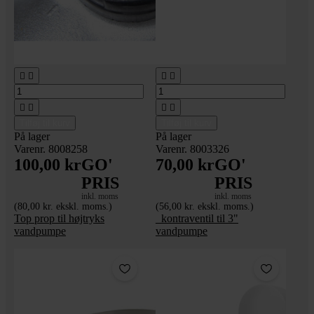








Tilføj til kurv
Tilføj til kurv
På lager
På lager
Varenr. 8008258
Varenr. 8003326
100,00 kr
GO'
70,00 kr
GO'
PRIS
PRIS
inkl. moms
inkl. moms
(80,00 kr. ekskl. moms.)
(56,00 kr. ekskl. moms.)
Top prop til højtryks
_kontraventil til 3"
vandpumpe
vandpumpe