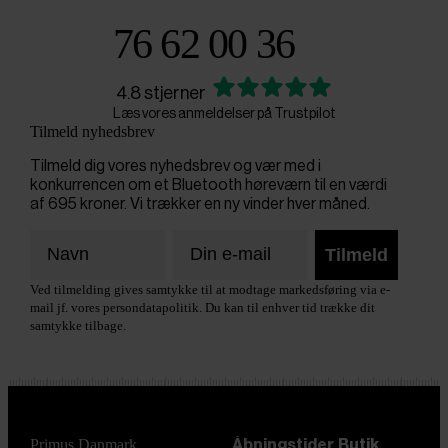
76 62 00 36
4.8 stjerner
Læs vores anmeldelser på Trustpilot
Tilmeld nyhedsbrev
Tilmeld dig vores nyhedsbrev og vær med i
konkurrencen om et Bluetooth høreværn til en værdi
af 695 kroner. Vi trækker en ny vinder hver måned.
Tilmeld
Ved tilmelding gives samtykke til at modtage markedsføring via e-
mail jf. vores persondatapolitik. Du kan til enhver tid trække dit
samtykke tilbage.
Primus Danmark
Åbningstider
Butik