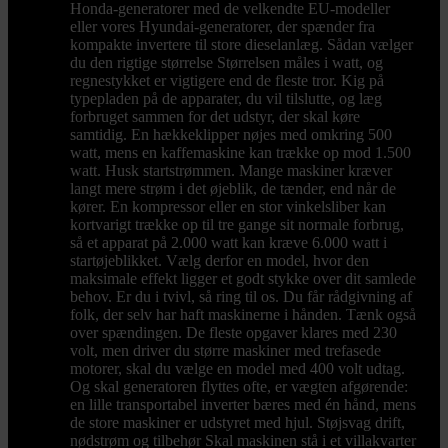
Honda-generatorer med de velkendte EU-modeller
eller vores Hyundai-generatorer, der spænder fra
kompakte invertere til store dieselanlæg. Sådan vælger
du den rigtige størrelse Størrelsen måles i watt, og
regnestykket er vigtigere end de fleste tror. Kig på
typepladen på de apparater, du vil tilslutte, og læg
forbruget sammen for det udstyr, der skal køre
samtidig. En hækkeklipper nøjes med omkring 500
watt, mens en kaffemaskine kan trække op mod 1.500
watt. Husk startstrømmen. Mange maskiner kræver
langt mere strøm i det øjeblik, de tænder, end når de
kører. En kompressor eller en stor vinkelsliber kan
kortvarigt trække op til tre gange sit normale forbrug,
så et apparat på 2.000 watt kan kræve 6.000 watt i
startøjeblikket. Vælg derfor en model, hvor den
maksimale effekt ligger et godt stykke over dit samlede
behov. Er du i tvivl, så ring til os. Du får rådgivning af
folk, der selv har haft maskinerne i hånden. Tænk også
over spændingen. De fleste opgaver klares med 230
volt, men driver du større maskiner med trefasede
motorer, skal du vælge en model med 400 volt udtag.
Og skal generatoren flyttes ofte, er vægten afgørende:
en lille transportabel inverter bæres med én hånd, mens
de store maskiner er udstyret med hjul. Støjsvag drift,
nødstrøm og tilbehør Skal maskinen stå i et villakvarter