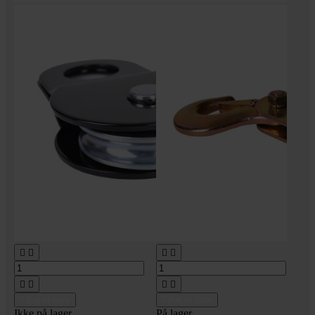








Tilføj til kurv
Tilføj til kurv
Ikke på lager
På lager