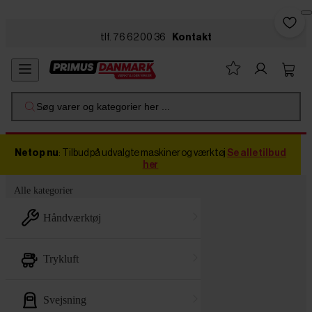
Skip to main content
tlf. 76 62 00 36
Kontakt
Søg varer og kategorier her ...
Netop nu
: Tilbud på udvalgte maskiner og værktøj
Se alle tilbud
her
Alle kategorier
håndværktøj
trykluft
svejsning