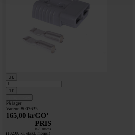




Tilføj til kurv
På lager
Varenr. 8003635
165,00 kr
GO'
PRIS
inkl. moms
(132,00 kr. ekskl. moms.)