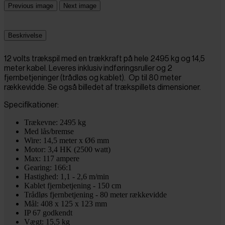
Previous image
Next image
Beskrivelse
12 volts trækspil med en trækkraft på hele 2495 kg og 14,5
meter kabel. Leveres inklusiv indføringsruller og 2
fjernbetjeninger (trådløs og kablet). Op til 80 meter
rækkevidde. Se også billedet af trækspillets dimensioner.
Specifikationer:
Trækevne: 2495 kg
Med lås/bremse
Wire:
14,5 meter x Ø6 mm
Motor: 3,4 HK (2500 watt)
Max: 117 ampere
Gearing: 166:1
Hastighed: 1,1 - 2,6 m/min
Kablet fjernbetjening - 150 cm
Trådløs fjernbetjening - 80 meter rækkevidde
Mål:
408 x 125 x 123 mm
IP 67 godkendt
Vægt: 15,5 kg