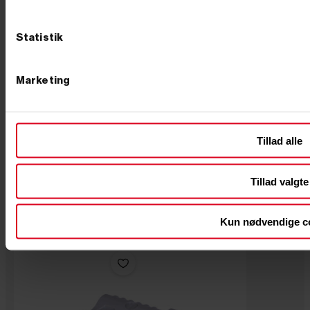
Statistik


Marketing


Tilføj til kurv
På lager
Tillad alle
Varenr. 8004052
100,00 kr
GO'
PRIS
Tillad valgte
inkl. moms
(80,00 kr. ekskl. moms.)
_Cover/dækken til elektriske
Kun nødvendige c
trækspil