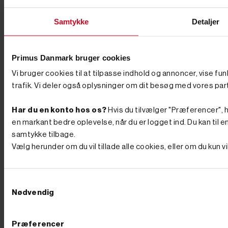
Samtykke
Detaljer
Primus Danmark bruger cookies
Vi bruger cookies til at tilpasse indhold og annoncer, vise fu
trafik. Vi deler også oplysninger om dit besøg med vores par


Har du en konto hos os?
Hvis du tilvælger "Præferencer", hu
en markant bedre oplevelse, når du er logget ind. Du kan til en


samtykke tilbage.
Tilføj til kurv
Vælg herunder om du vil tillade alle cookies, eller om du kun 
På lager
Varenr. 8003357
1.620,00 kr
GO'
Samtykkevalg
PRIS
Nødvendig
inkl. moms
(1.296,00 kr. ekskl. moms.)
Trækspil 12 volt 900 kg
trådløs fjernbetjening
Præferencer