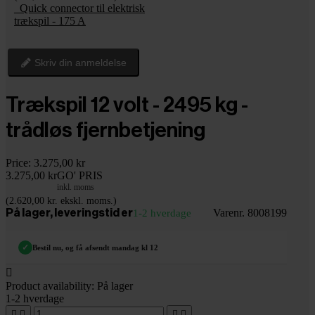
_Quick connector til elektrisk
trækspil - 175 A
Skriv din anmeldelse
Trækspil 12 volt - 2495 kg -
trådløs fjernbetjening
Price:
3.275,00 kr
3.275,00 kr
GO' PRIS
inkl. moms
(2.620,00 kr. ekskl. moms.)
Varenr. 8008199
På lager, leveringstid er
1-2 hverdage
✓
Bestil nu, og få afsendt mandag kl 12

Product availability:
På lager
1-2 hverdage



