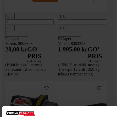








Tilføj til kurv
Tilføj til kurv
På lager
På lager
Varenr. 8003368
Varenr. 8003358
20,00 kr
GO'
1.995,00 kr
GO'
PRIS
PRIS
inkl. moms
inkl. moms
(16,00 kr. ekskl. moms.)
(1.596,00 kr. ekskl. moms.)
Panasonic 12 volt batteri -
Trækspil 12 volt 1350 kg
LRV08
trådløs fjernbetjening