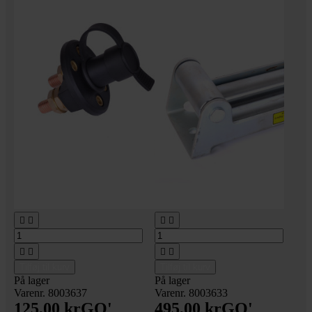








Tilføj til kurv
Tilføj til kurv
På lager
På lager
Varenr. 8003637
Varenr. 8003633
125,00 kr
GO'
495,00 kr
GO'