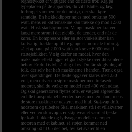
regnestykket er vigtigere end de fleste tror. Kig på
typepladen på de apparater, du vil tilslutte, og læg
forbruget sammen for det udstyr, der skal køre
samtidig. En hækkeklipper nøjes med omkring 500
watt, mens en kaffemaskine kan trække op mod 1.500
watt. Husk startstrømmen. Mange maskiner kræver
langt mere strøm i det øjeblik, de tænder, end når de
kører. En kompressor eller en stor vinkelsliber kan
kortvarigt trække op til tre gange sit normale forbrug,
så et apparat på 2.000 watt kan kræve 6.000 watt i
startøjeblikket. Vælg derfor en model, hvor den
maksimale effekt ligger et godt stykke over dit samlede
behov. Er du i tvivl, så ring til os. Du får rådgivning af
folk, der selv har haft maskinerne i hånden. Tænk også
over spændingen. De fleste opgaver klares med 230
volt, men driver du større maskiner med trefasede
motorer, skal du vælge en model med 400 volt udtag.
Og skal generatoren flyttes ofte, er vægten afgørende:
en lille transportabel inverter bæres med én hånd, mens
de store maskiner er udstyret med hjul. Støjsvag drift,
nødstrøm og tilbehør Skal maskinen stå i et villakvarter
eller ved en skurvogn, er støjniveauet værd at tjekke
før køb. Lukkede og lydsvage modeller dæmper
motoren med et kabinet, så støjen kommer ned
omkring 60 til 65 decibel, hvilket svarer til en