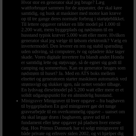
Hvor stor en generator skal jeg bruge? Læg
wattforbruget sammen for de apparater, der skal køre
samtidig, og husk at maskiner med motor kan kræve
op til tre gange deres normale forbrug i startøjeblikket.
Til lettere opgaver rækker en lille model på 1.000 til
2.200 watt, mens byggeplads og nødstrøm til en
husstand typisk kræver 5.000 watt eller mere. Hvilken
generator skal jeg vælge til følsom elektronik? Vælg en
invertermodel. Den leverer en ren og stabil spænding
uden udsving, så computere, tv og opladere ikke tager
skade. Vores digitale invertere fra blandt andet Honda
er samtidig lette og støjsvage, så de egner sig godt til
camping og sommerhus. Kan en generator bruges som
nødstrøm til huset? Ja. Med en ATS boks mellem
elnettet og generatoren starter maskinen automatisk ved
strømsvigt og slukker igen, når nettet vender tilbage.
En lydsvag dieselmodel på 5.200 watt eller mere er et
solidt udgangspunkt for en almindelig husstand.
Minigraver
Minigraver til hver opgave – fra baghaven
til byggepladsen En god minigraver gør det tunge
gravearbejde til en overkommelig opgave – uanset om
du skal lægge dræn i baghaven, grave ud til et
fundament eller løse opgaver på pladsen hver eneste
dag. Hos Primus Danmark har vi solgt minigravere til
både private og erhverv siden 2002, og vi hjælper dig