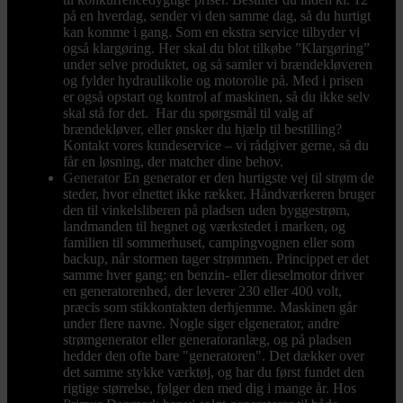
på en hverdag, sender vi den samme dag, så du hurtigt
kan komme i gang. Som en ekstra service tilbyder vi
også klargøring. Her skal du blot tilkøbe ”Klargøring”
under selve produktet, og så samler vi brændekløveren
og fylder hydraulikolie og motorolie på. Med i prisen
er også opstart og kontrol af maskinen, så du ikke selv
skal stå for det. Har du spørgsmål til valg af
brændekløver, eller ønsker du hjælp til bestilling?
Kontakt vores kundeservice – vi rådgiver gerne, så du
får en løsning, der matcher dine behov.
Generator
En generator er den hurtigste vej til strøm de
steder, hvor elnettet ikke rækker. Håndværkeren bruger
den til vinkelsliberen på pladsen uden byggestrøm,
landmanden til hegnet og værkstedet i marken, og
familien til sommerhuset, campingvognen eller som
backup, når stormen tager strømmen. Princippet er det
samme hver gang: en benzin- eller dieselmotor driver
en generatorenhed, der leverer 230 eller 400 volt,
præcis som stikkontakten derhjemme. Maskinen går
under flere navne. Nogle siger elgenerator, andre
strømgenerator eller generatoranlæg, og på pladsen
hedder den ofte bare "generatoren". Det dækker over
det samme stykke værktøj, og har du først fundet den
rigtige størrelse, følger den med dig i mange år. Hos