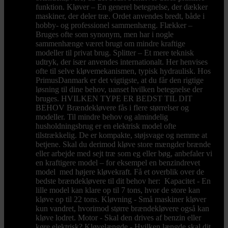
funktion. Kløver – En generel betegnelse, der dækker
maskiner, der deler træ. Ordet anvendes bredt, både i
hobby- og professionel sammenhæng. Flækker –
Bruges ofte som synonym, men har i nogle
sammenhænge været brugt om mindre kraftige
modeller til privat brug. Splitter – Et mere teknisk
udtryk, der især anvendes internationalt. Her henvises
ofte til selve kløvemekanismen, typisk hydraulisk. Hos
PrimusDanmark er det vigtigste, at du får den rigtige
løsning til dine behov, uanset hvilken betegnelse der
bruges. HVILKEN TYPE ER BEDST TIL DIT
BEHOV Brændekløvere fås i flere størrelser og
modeller. Til mindre behov og almindelig
husholdningsbrug er en elektrisk model ofte
tilstrækkelig. De er kompakte, støjsvage og nemme at
betjene. Skal du derimod kløve store mængder brænde
eller arbejde med sejt træ som eg eller bøg, anbefaler vi
en kraftigere model – for eksempel en benzindrevet
model med højere kløvekraft. Få et overblik over de
bedste brændekløvere til dit behov her: Kapacitet - En
lille model kan klare op til 7 tons, hvor de store kan
kløve op til 22 tons. Kløvning - Små maskiner kløver
kun vandret, hvorimod større brændekløvere også kan
kløve lodret. Motor - Skal den drives af benzin eller
køre elektrisk? Kløvelængde - Hvilken længde skal dit