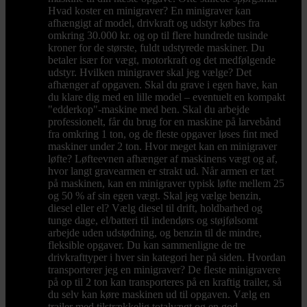
Hvad koster en minigraver? En minigraver kan
afhængigt af model, drivkraft og udstyr købes fra
omkring 30.000 kr. og op til flere hundrede tusinde
kroner for de største, fuldt udstyrede maskiner. Du
betaler især for vægt, motorkraft og det medfølgende
udstyr. Hvilken minigraver skal jeg vælge? Det
afhænger af opgaven. Skal du grave i egen have, kan
du klare dig med en lille model – eventuelt en kompakt
"edderkop"-maskine med ben. Skal du arbejde
professionelt, får du brug for en maskine på larvebånd
fra omkring 1 ton, og de fleste opgaver løses fint med
maskiner under 2 ton. Hvor meget kan en minigraver
løfte? Løfteevnen afhænger af maskinens vægt og af,
hvor langt gravearmen er strakt ud. Når armen er tæt
på maskinen, kan en minigraver typisk løfte mellem 25
og 50 % af sin egen vægt. Skal jeg vælge benzin,
diesel eller el? Vælg diesel til drift, holdbarhed og
tunge dage, el/batteri til indendørs og støjfølsomt
arbejde uden udstødning, og benzin til de mindre,
fleksible opgaver. Du kan sammenligne de tre
drivkrafttyper i hver sin kategori her på siden. Hvordan
transporterer jeg en minigraver? De fleste minigravere
på op til 2 ton kan transporteres på en kraftig trailer, så
du selv kan køre maskinen ud til opgaven. Vælg en
trailer med tilstrækkelig totalvægt og en god