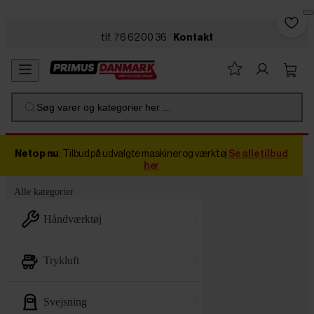
Skip to main content
tlf. 76 62 00 36
Kontakt
Søg varer og kategorier her ...
Netop nu
: Tilbud på udvalgte maskiner og værktøj
Se alle tilbud
her
Alle kategorier
håndværktøj
trykluft
svejsning