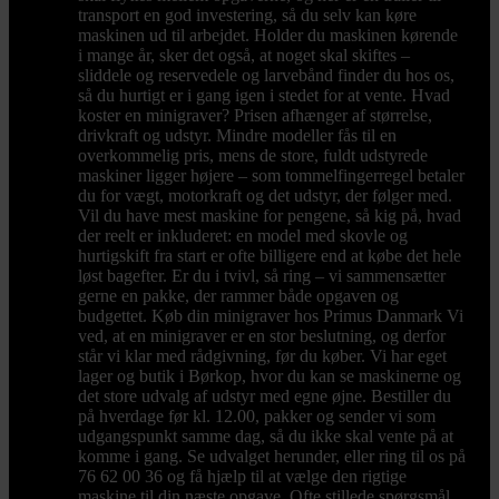
transport en god investering, så du selv kan køre
maskinen ud til arbejdet. Holder du maskinen kørende
i mange år, sker det også, at noget skal skiftes –
sliddele og reservedele og larvebånd finder du hos os,
så du hurtigt er i gang igen i stedet for at vente. Hvad
koster en minigraver? Prisen afhænger af størrelse,
drivkraft og udstyr. Mindre modeller fås til en
overkommelig pris, mens de store, fuldt udstyrede
maskiner ligger højere – som tommelfingerregel betaler
du for vægt, motorkraft og det udstyr, der følger med.
Vil du have mest maskine for pengene, så kig på, hvad
der reelt er inkluderet: en model med skovle og
hurtigskift fra start er ofte billigere end at købe det hele
løst bagefter. Er du i tvivl, så ring – vi sammensætter
gerne en pakke, der rammer både opgaven og
budgettet. Køb din minigraver hos Primus Danmark Vi
ved, at en minigraver er en stor beslutning, og derfor
står vi klar med rådgivning, før du køber. Vi har eget
lager og butik i Børkop, hvor du kan se maskinerne og
det store udvalg af udstyr med egne øjne. Bestiller du
på hverdage før kl. 12.00, pakker og sender vi som
udgangspunkt samme dag, så du ikke skal vente på at
komme i gang. Se udvalget herunder, eller ring til os på
76 62 00 36 og få hjælp til at vælge den rigtige
maskine til din næste opgave. Ofte stillede spørgsmål