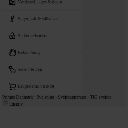
værksted, lager & depot
stiger, løft & stilladser
sikkerhedsudstyr
beklædning
sæson & vejr
brugt/demo værktøj
Primus Danmark
Svejsning
Svejseapparater
TIG svejser
udskriv