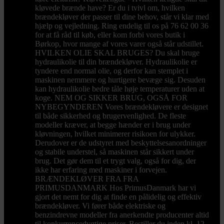
kløvede brænde have? Er du i tvivl om, hvilken
brændekløver der passer til dine behov, står vi klar med
hjælp og vejledning. Ring endelig til os på 76 62 00 36
for at få råd til køb, eller kom forbi vores butik i
Børkop, hvor mange af vores varer også står udstillet.
HVILKEN OLIE SKAL BRUGES? Du skal bruge
hydraulikolie til din brændekløver. Hydraulikolie er
tyndere end normal olie, og derfor kan stemplet i
maskinen nemmere og hurtigere bevæge sig. Desuden
kan hydraulikolie bedre tåle høje temperaturer uden at
koge. NEM OG SIKKER BRUG, OGSÅ FOR
NYBEGYNDEREN Vores brændekløvere er designet
til både sikkerhed og brugervenlighed. De fleste
modeller kræver, at begge hænder er i brug under
kløvningen, hvilket minimerer risikoen for ulykker.
Derudover er de udstyret med beskyttelsesanordninger
og stabile understel, så maskinen står sikkert under
brug. Det gør dem til et trygt valg, også for dig, der
ikke har erfaring med maskiner i forvejen.
BRÆNDEKLØVER FRA FRA
PRIMUSDANMARK Hos PrimusDanmark har vi
gjort det nemt for dig at finde en pålidelig og effektiv
brændekløver. Vi fører både elektriske og
benzindrevne modeller fra anerkendte producenter altid
til konkurrencedygtige priser. Bestiller du inden kl. 12