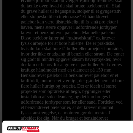
Hvilket jordbor skal du vælge? Først og fremmest skal
du tænke over, hvad du skal bruge pæleboret til. Skal
du grave huller til hegnspæle, stolper til et gyngestativ
eller stolpesko til en træterrasse? Et hånddrevet
pælebor kan være tilstrækkeligt til fx små projekter i
haven, mens større opgaver i udfordrende jordtyper
kræver et benzindrevet pælebor. Manuelle pælebor
Disse pælebor kører på “rugbrødskraft” og kræver
fysisk arbejde for at bore hullerne. De er praktiske,
hvis du kun skal bore få huller eller arbejder i områder,
hvor der ikke er adgang til benzin eller strøm. De egner
sig godt til mindre opgaver såsom haveprojekter, hvor
der kun er behov for at grave et par huller. Se fx vores
kraftige håndmodel med en diameter på 150 mm.
Benzindrevet pælebor Et benzindrevet pælebor er et
kraftfuldt, motoriseret værktøj, der gør det nemt at bore
flere huller hurtigt og præcist. Det er ideelt til større
projekter som opførelse af hegn, bygninger eller
installation af solcelleanlæg, og det kan bruges i
udfordrende jordtyper som ler eller sand. Fordelen ved
et benzindrevet pælebor er, at det kræver minimal
fysisk anstrengelse, da motoren gør det meste af
arbejdet for dig. Når du bruger et benzindrevet
pælebor, skal du blot holde værktøjet stabilt og lade
motoren klare boringerne. Dette sparer dig både tid og