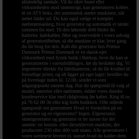
almindelig samtale. Vil du sikre huset eller
virksomheden mod strømsvigt, kan generatoren kobles
til en ATS boks, der automatisk starter maskinen, når
nettet falder ud. Du kan også vælge et komplet
nødstrømsanlæg, hvor generator og automatik er tænkt
sammen fra start. Til den løbende drift finder du
batterier, ladekabler, filtre og reservedele i vores udvalg
af generatortilbehør, så din maskine er klar, hver gang
du får brug for den. Køb din generator hos Primus
Danmark Primus Danmark er en dansk-ejet
virksomhed med fysisk butik i Børkop, hvor du kan se
generatorerne i vareudstillingen, før du beslutter dig. Vi
importerer direkte fra fabrikanterne, så du får kvalitet til
fornuftige priser, og alt ligger på eget lager: bestiller du
på hverdage inden kl. 12.00, sender vi som
udgangspunkt samme dag. Har du spørgsmål til valg af
model, størrelse eller nødstrøm, sidder vores danske
kundeservice klar med rådgivning før købet. Ring til os
på 76 62 00 36 eller kig forbi butikken. Ofte stillede
spørgsmål om generatorer Hvad er forskellen på en
generator og en elgenerator? Ingen. Elgenerator,
strømgenerator og generator er tre navne for det
samme: en benzin- eller dieseldreven maskine, der
producerer 230 eller 400 volt strøm. Alle generatorer i
vores sortiment leverer el, uanset hvad du kalder dem.