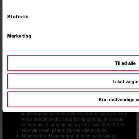
jordtyper og fås i både hånddrevne og motoriserede
versioner, hvilket gør dem velegnede til både små og
store opgaver. Motoriserede pælebor, som
Statistik
benzindrevne modeller, reducerer fysisk belastning og
gør det nemmere at bore i hård jord. Præcise resultater:
Ved at bruge et pælebor forstyrrer du også mindre af
jorden omkring hullet, hvilket sikrer et ryddeligt
Marketing
arbejdsområde. Det er et alsidigt værktøj, der hurtigt
kan tjene sig selv hjem gennem høj effektivitet og
præcision. Pris og kvalitet Når du skal vælge et
pælebor, er det vigtigt at overveje både pris og kvalitet.
Tillad alle
Hos PrimusDanmark tilbyder vi kvalitetsprodukter til
konkurrencedygtige priser. Vi har både til dig, der
søger en mere økonomisk løsning, og til dig der søger
premium produkter, så du kan finde det pælebor, der
Tillad valgte
passer til dit budget. Lynhurtig levering og venlig
service Hos PrimusDanmark tilbyder vi værktøj af høj
kvalitet til både professionelle håndværkere og private.
Kun nødvendige c
Hos os kan du altid regne med konkurrencedygtige
priser, hurtig levering fra dag til dag og
imødekommende kundeservice. Har du spørgsmål om
vores produkter eller brug for rådgivning, er du altid
velkommen til at kontakte os på tlf. +45 76 62 00 36
eller via e-mail på info@primusdanmark.dk.
Håndværktøj
Håndværktøj til hjem, værksted og