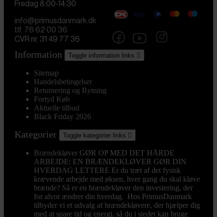
Fredag 8:00-14:30
info@primusdanmark.dk
tlf. 76 62 00 36
CVR nr. 31 49 77 36
Information
Toggle information links

Sitemap
Handelsbetingelser
Returnering og Bytning
Fortyd Køb
Aktuelle tilbud
Black Friday 2026
Kategorier
Toggle kategorier links

Brændekløver
GØR OP MED DET HÅRDE
ARBEJDE: EN BRÆNDEKLØVER GØR DIN
HVERDAG LETTERE Er du træt af det fysisk
krævende arbejde med øksen, hver gang du skal kløve
brænde? Så er en brændekløver den investering, der
for alvor ændrer din hverdag. Hos PrimusDanmark
tilbyder vi et udvalg af brændekløvere, der hjælper dig
med at spare tid og energi, så du i stedet kan bruge