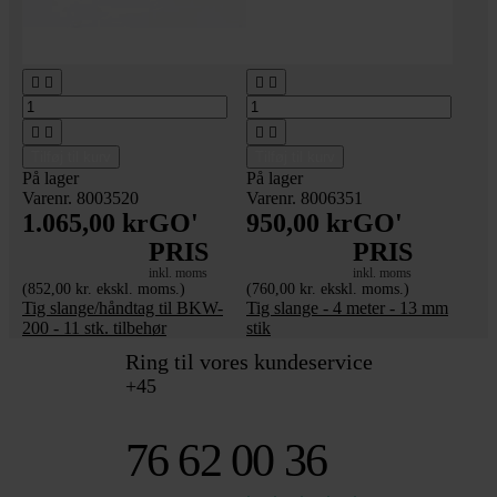








Tilføj til kurv
Tilføj til kurv
På lager
På lager
Varenr. 8003520
Varenr. 8006351
1.065,00 kr
GO'
950,00 kr
GO'
PRIS
PRIS
inkl. moms
inkl. moms
(852,00 kr. ekskl. moms.)
(760,00 kr. ekskl. moms.)
Tig slange/håndtag til BKW-
Tig slange - 4 meter - 13 mm
200 - 11 stk. tilbehør
stik
Ring til vores kundeservice
+45
76 62 00 36