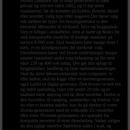
Primus Danmark har vi solgt generatorer til både
private og erhverv siden 2002, og vi har testet
maskinerne, før de kommer på hylden. Benzin, diesel
eller inverter: vælg type efter opgaven Det første valg
står mellem tre typer. En benzingenerator er den
klassiske allrounder til værksted, have og byggeplads.
Den er billigst i anskaffelse, nem at starte og findes fra
små transportable modeller til kraftige maskiner på
næsten 8.000 watt. Skal maskinen køre mange timer i
træk, er en dieselgenerator det stærkeste valg.
Dieselmotoren kører ved lavere omdrejninger, bruger
mindre brændstof under tung belastning og fås med
både 230 og 400 volt udtag. Det gør den oplagt til
byggepladser, landbrug og faste nødstrømsløsninger.
Skal du drive følsom elektronik som computere, tv
eller ladere, skal du kigge efter en invertergenerator,
også kaldet en digital generator. Den leverer en helt ren
og stabil spænding, vejer ofte under 20 kilo og er
markant mere støjsvag end de åbne modeller. Derfor er
den favoritten til camping, sommerhus og festival. Går
du efter et bestemt mærke, kan du gå direkte til vores
Honda-generatorer med de velkendte EU-modeller
eller vores Hyundai-generatorer, der spænder fra
kompakte invertere til store dieselanlæg. Sådan vælger
du den rigtige størrelse Størrelsen måles i watt, og