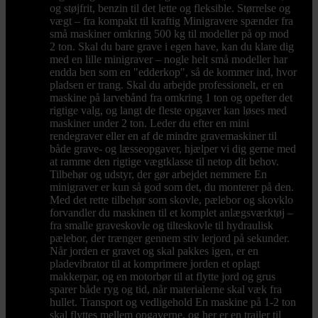
og støjfrit, benzin til det lette og fleksible. Størrelse og
vægt – fra kompakt til kraftig Minigravere spænder fra
små maskiner omkring 500 kg til modeller på op mod
2 ton. Skal du bare grave i egen have, kan du klare dig
med en lille minigraver – nogle helt små modeller har
endda ben som en "edderkop", så de kommer ind, hvor
pladsen er trang. Skal du arbejde professionelt, er en
maskine på larvebånd fra omkring 1 ton og opefter det
rigtige valg, og langt de fleste opgaver kan løses med
maskiner under 2 ton. Leder du efter en mini
rendegraver eller en af de mindre gravemaskiner til
både grave- og læsseopgaver, hjælper vi dig gerne med
at ramme den rigtige vægtklasse til netop dit behov.
Tilbehør og udstyr, der gør arbejdet nemmere En
minigraver er kun så god som det, du monterer på den.
Med det rette tilbehør som skovle, pælebor og skovklo
forvandler du maskinen til et komplet anlægsværktøj –
fra smalle graveskovle og tilteskovle til hydraulisk
pælebor, der trænger gennem stiv lerjord på sekunder.
Når jorden er gravet og skal pakkes igen, er en
pladevibrator til at komprimere jorden et oplagt
makkerpar, og en motorbør til at flytte jord og grus
sparer både ryg og tid, når materialerne skal væk fra
hullet. Transport og vedligehold En maskine på 1-2 ton
skal flyttes mellem opgaverne, og her er en trailer til