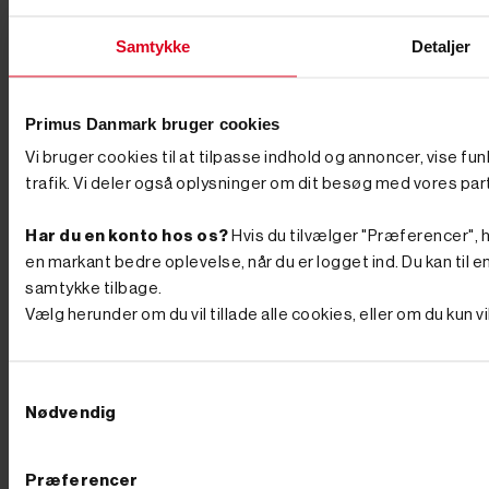
kræfter, især når der skal bores mange huller.
Motoriserede pælebor er det perfekte valg til store
projekter, og du kan fx se vores populære
Samtykke
Detaljer
benzindrevne model med tre borstørrelser, som er en
effektiv og pålidelig løsning til dit store projekt.
Borekapacitet og bortype Når du skal vælge borets
kapacitet, er det vigtigt at overveje, hvor store og dybe
Primus Danmark bruger cookies
dine huller skal være. Vores pælebor kan fås i størrelser
Vi bruger cookies til at tilpasse indhold og annoncer, vise fu
fra 50 mm til 300 mm i diameter, afhængigt af
projektet. Til mindre stolper eller hegnspæle kan du
trafik. Vi deler også oplysninger om dit besøg med vores par
overveje et bor med en diameter på 100 mm, mens
større huller kræver bor på 200 mm eller mere. Husk,
Har du en konto hos os?
Hvis du tilvælger "Præferencer", hu
at til store bor, som f.eks. 250 mm og 300 mm,
anbefaler vi en 2-mandsbetjent model. Fordele ved at
en markant bedre oplevelse, når du er logget ind. Du kan til en
bruge et pælebor Der er mange fordele ved at investere
samtykke tilbage.
i et pælebor, hvis du skal i gang med et projekt, der
Vælg herunder om du vil tillade alle cookies, eller om du kun 
kræver at få gravet præcise huller ud. Her er nogle af
de største fordele: Spar tid og kræfter: Et pælebor er
ideelt til at bore præcise og dybe huller hurtigt og
effektivt. Det sparer både tid og kræfter i forhold til en
Samtykkevalg
spade, hvilket gør det perfekt til projekter som
Nødvendig
opsætning af hegn, stolper, træer eller skilte. Pælebor
skaber smalle, lige huller, der giver bedre stabilitet for
pælene, hvilket øger holdbarheden af konstruktionen.
Pas på din krop: Pælebor kan bruges i forskellige
Præferencer