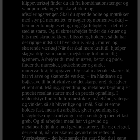
klippeværktøj finder du alt fra kombinationstænger og
vandpumpetænger til skævbidere og
afisoleringstænger. Skal du spænde bolte og møtrikker
med styr på momentet, er nøgler og momentværktøj –
herunder topnøglesæt og ring-/gaffelnøgler – det rette
sted at starte. Og til skruearbejdet finder du skruer og
bits med skruetrækkere, bitssæt og holdere, så du har
det rigtige indstik til hver skrue. Slag-, murer- og
skærende værktøj Når der skal mere kraft til, hjælper
slagværktøj som hamre, mejsler og forhamre dig
igennem. Arbejder du med mursten, beton og puds,
finder du muresker, pudsebrætter og andet
murerværktøj til opgaven. Og skal materialet skæres til,
har vi save og skærende værktøj – fra håndsave og
bøjlesave til hobbyknive og det skarpe grej, der giver
et rent snit. Måling, spænding og metalbearbejdning Et
præcist resultat starter med en præcis opmåling. I
måleudstyr finder du tommestokke, målebånd, vaterpas
og vinkler, så alt bliver lige og i mål. Skal et emne
holdes fast, mens du arbejder, giver spænding og
fastgørelse dig skruetvinger og spændegrej med et fast
greb. Og til arbejde i metal har vi gevind og
metalbearbejdning med gevindskærere, file og det grej,
der skal til, når der skæres gevind eller rettes til.
Værktøjssæt – det hele samlet fra start Skal du i gang