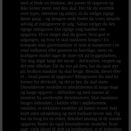
med at finde en maskine, der passer til opgaven og
ikke koster mere, end den skal. Her får du overblik
over typer, størrelser og udstyr, så du vælger rigtigt
første gang – og længere nede finder du vores aktuelle
udvalg af minigravere til salg. Sådan vælger du den
rigtige minigraver Det rigtige valg handler om
opgaven: Hvor meget skal du grave, hvor god er
adgangen, og hvor tit skal maskinen bruges? En
kompakt mini gravemaskine er nem at manøvrere i en
smal indkørsel eller gennem en havelåge, mens en
kraftigere model tager de store ryk på byggepladsen.
Tre ting afgør langt det meste – drivkraften, vægten og
det rette tilbehør. Får du styr på dem, har du også styr
på, hvilken maskine du skal bruge. Benzin, diesel eller
el – hvad passer til opgaven? Minigravere fås med tre
former for drivkraft, og det er her, du skal starte.
Dieseldrevne modeller er arbejdshesten til lange dage
og tunge opgaver – driftssikre og med masser af
moment fra anerkendte dieselmotorer. Skal maskinen
bruges indendørs, i kældre eller i støjfølsomme
områder, er elektriske modeller på batteri svaret: fuld
kraft uden udstødning og med markant lavere støj. Og
har du brug for en enkel, fleksibel løsning til de mindre
opgaver, finder du også benzindrevne modeller. Kort
sagt: vælg diesel til drift og holdbarhed, el til indendørs