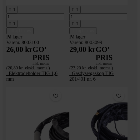








Tilføj til kurv
Tilføj til kurv
På lager
På lager
Varenr. 8003100
Varenr. 8003099
26,00 kr
GO'
29,00 kr
GO'
PRIS
PRIS
inkl. moms
inkl. moms
(20,80 kr. ekskl. moms.)
(23,20 kr. ekskl. moms.)
_Elektrodeholder TIG 1,6
_Gasdyse/gaskop TIG
mm
201/401 nr. 6