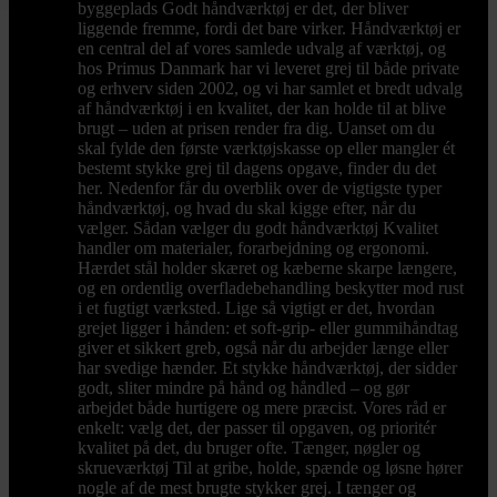
byggeplads Godt håndværktøj er det, der bliver
liggende fremme, fordi det bare virker. Håndværktøj er
en central del af vores samlede udvalg af værktøj, og
hos Primus Danmark har vi leveret grej til både private
og erhverv siden 2002, og vi har samlet et bredt udvalg
af håndværktøj i en kvalitet, der kan holde til at blive
brugt – uden at prisen render fra dig. Uanset om du
skal fylde den første værktøjskasse op eller mangler ét
bestemt stykke grej til dagens opgave, finder du det
her. Nedenfor får du overblik over de vigtigste typer
håndværktøj, og hvad du skal kigge efter, når du
vælger. Sådan vælger du godt håndværktøj Kvalitet
handler om materialer, forarbejdning og ergonomi.
Hærdet stål holder skæret og kæberne skarpe længere,
og en ordentlig overfladebehandling beskytter mod rust
i et fugtigt værksted. Lige så vigtigt er det, hvordan
grejet ligger i hånden: et soft-grip- eller gummihåndtag
giver et sikkert greb, også når du arbejder længe eller
har svedige hænder. Et stykke håndværktøj, der sidder
godt, sliter mindre på hånd og håndled – og gør
arbejdet både hurtigere og mere præcist. Vores råd er
enkelt: vælg det, der passer til opgaven, og prioritér
kvalitet på det, du bruger ofte. Tænger, nøgler og
skrueværktøj Til at gribe, holde, spænde og løsne hører
nogle af de mest brugte stykker grej. I tænger og