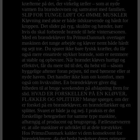
kræfterne på det, der virkelig tæller – som at nyde
varmen fra brændeovnen og samværet med familien.
SLIP FOR TUNGE LØFT OG ØMME MUSKLER
Kløvning med økse er både tidskrævende og hårdt for
kroppen. Det slider på ryg, skuldre og hænder, især
hvis du skal forberede brænde til hele vintersæsonen.
Med en brændekløver fra PrimusDanmark overtager
maskinen det tunge arbejde og kløver nemt både hårdt
og sejt træ. Du sparer ikke bare fysisk kræfter, du får
også mere ensartede stykker brænde, som er nemmere
at stable og opbevare. Når brændet kløves hurtigt og
effektivt, får du mere tid til det, du helst vil – såsom
hyggelige aftener foran pejsen, tid med børnene eller at
nyde haven. Det handler ikke kun om komfort, men
også om livskvalitet. En brændekløver giver dig
friheden til at bruge weekenden på afslapning frem for
slid. HVAD ER FORSKELLEN PÅ EN KLØVER,
FLÆKKER OG SPLITTER? Mange spørger, om der
er forskel på en brændekløver, en brændeflækker og en
splitter. Svaret er både ja og nej. I praksis er det
forskellige betegnelser for samme type maskine,
afhængig af producent og brugssprog. Fællesnævneren
er, at alle maskiner er udviklet til at dele træstykker.
Hos PrimusDanmark kalder vi dem konsekvent for
brændekløvere, da det bedst beskriver deres primære