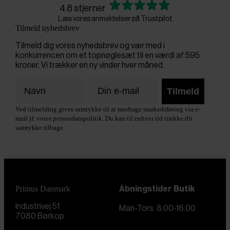
4.8 stjerner
Læs vores anmeldelser på Trustpilot
Tilmeld nyhedsbrev
Tilmeld dig vores nyhedsbrev og vær med i
konkurrencen om et topnøglesæt til en værdi af 595
kroner. Vi trækker en ny vinder hver måned.
Tilmeld
Ved tilmelding gives samtykke til at modtage markedsføring via e-
mail jf. vores persondatapolitik. Du kan til enhver tid trække dit
samtykke tilbage.
Primus Danmark
Åbningstider
Butik
Industrivej 51
Man-Tors. 8:00-16:00
7080 Børkop