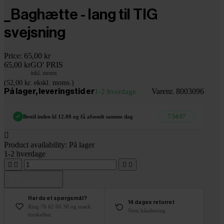
_Baghætte - lang til TIG
svejsning
Price:
65,00 kr
65,00 kr
GO' PRIS
inkl. moms
(52,00 kr. ekskl. moms.)
Varenr. 8003096
På lager, leveringstid er
1-2 hverdage
7:54:06
✓
Bestil inden kl 12.00 og få afsendt samme dag

Product availability:
På lager
1-2 hverdage




Tilføj til kurv
Har du et spørgsmål?
14 dages returret
Ring 76 62 00 36 og mærk
Nem håndtering
forskellen.