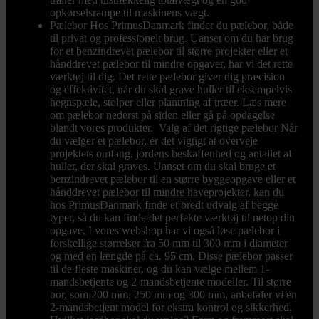
opkørselsrampe til maskinens vægt.
Pælebor
Hos PrimusDanmark finder du pælebor, både
til privat og professionelt brug. Uanset om du har brug
for et benzindrevet pælebor til større projekter eller et
hånddrevet pælebor til mindre opgaver, har vi det rette
værktøj til dig. Det rette pælebor giver dig præcision
og effektivitet, når du skal grave huller til eksempelvis
hegnspæle, stolper eller plantning af træer. Læs mere
om pælebor nederst på siden eller gå på opdagelse
blandt vores produkter. Valg af det rigtige pælebor Når
du vælger et pælebor, er det vigtigt at overveje
projektets omfang, jordens beskaffenhed og antallet af
huller, der skal graves. Uanset om du skal bruge et
benzindrevet pælebor til en større byggeopgave eller et
hånddrevet pælebor til mindre haveprojekter, kan du
hos PrimusDanmark finde et bredt udvalg af begge
typer, så du kan finde det perfekte værktøj til netop din
opgave. I vores webshop har vi også løse pælebor i
forskellige størrelser fra 50 mm til 300 mm i diameter
og med en længde på ca. 95 cm. Disse pælebor passer
til de fleste maskiner, og du kan vælge mellem 1-
mandsbetjente og 2-mandsbetjente modeller. Til større
bor, som 200 mm, 250 mm og 300 mm, anbefaler vi en
2-mandsbetjent model for ekstra kontrol og sikkerhed.