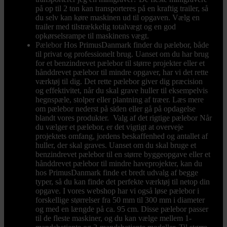
på op til 2 ton kan transporteres på en kraftig trailer, så
du selv kan køre maskinen ud til opgaven. Vælg en
trailer med tilstrækkelig totalvægt og en god
opkørselsrampe til maskinens vægt.
Pælebor
Hos PrimusDanmark finder du pælebor, både
til privat og professionelt brug. Uanset om du har brug
for et benzindrevet pælebor til større projekter eller et
hånddrevet pælebor til mindre opgaver, har vi det rette
værktøj til dig. Det rette pælebor giver dig præcision
og effektivitet, når du skal grave huller til eksempelvis
hegnspæle, stolper eller plantning af træer. Læs mere
om pælebor nederst på siden eller gå på opdagelse
blandt vores produkter. Valg af det rigtige pælebor Når
du vælger et pælebor, er det vigtigt at overveje
projektets omfang, jordens beskaffenhed og antallet af
huller, der skal graves. Uanset om du skal bruge et
benzindrevet pælebor til en større byggeopgave eller et
hånddrevet pælebor til mindre haveprojekter, kan du
hos PrimusDanmark finde et bredt udvalg af begge
typer, så du kan finde det perfekte værktøj til netop din
opgave. I vores webshop har vi også løse pælebor i
forskellige størrelser fra 50 mm til 300 mm i diameter
og med en længde på ca. 95 cm. Disse pælebor passer
til de fleste maskiner, og du kan vælge mellem 1-