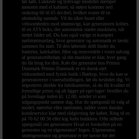
før køb. Lukkede og lydsvage modeller dæmper
motoren med et kabinet, så støjen kommer ned
omkring 60 til 65 decibel, hvilket svarer til en
almindelig samtale. Vil du sikre huset eller
virksomheden mod strømsvigt, kan generatoren kobles
til en ATS boks, der automatisk starter maskinen, når
nettet falder ud. Du kan også vælge et komplet
nødstrømsanlæg, hvor generator og automatik er tænkt
sammen fra start. Til den løbende drift finder du
batterier, ladekabler, filtre og reservedele i vores udvalg
af generatortilbehør, så din maskine er klar, hver gang
du får brug for den. Køb din generator hos Primus
Danmark Primus Danmark er en dansk-ejet
virksomhed med fysisk butik i Børkop, hvor du kan se
generatorerne i vareudstillingen, før du beslutter dig. Vi
importerer direkte fra fabrikanterne, så du får kvalitet til
fornuftige priser, og alt ligger på eget lager: bestiller du
på hverdage inden kl. 12.00, sender vi som
udgangspunkt samme dag. Har du spørgsmål til valg af
model, størrelse eller nødstrøm, sidder vores danske
kundeservice klar med rådgivning før købet. Ring til os
på 76 62 00 36 eller kig forbi butikken. Ofte stillede
spørgsmål om generatorer Hvad er forskellen på en
generator og en elgenerator? Ingen. Elgenerator,
strømgenerator og generator er tre navne for det