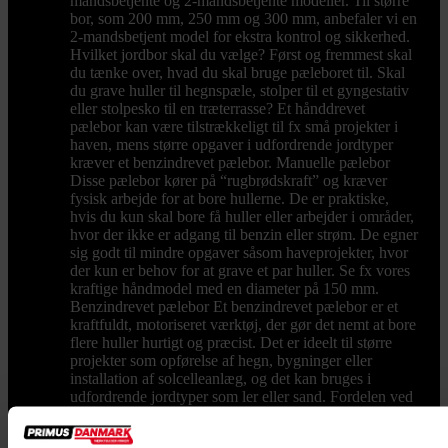
mandsbetjente og 2-mandsbetjente modeller. Til større
bor, som 200 mm, 250 mm og 300 mm, anbefaler vi en
2-mandsbetjent model for ekstra kontrol og sikkerhed.
Hvilket jordbor skal du vælge? Først og fremmest skal
du tænke over, hvad du skal bruge pæleboret til. Skal
du grave huller til hegnspæle, stolper til et gyngestativ
eller stolpesko til en træterrasse? Et hånddrevet
pælebor kan være tilstrækkeligt til fx små projekter i
haven, mens større opgaver i udfordrende jordtyper
kræver et benzindrevet pælebor. Manuelle pælebor
Disse pælebor kører på “rugbrødskraft” og kræver
fysisk arbejde for at bore hullerne. De er praktiske,
hvis du kun skal bore få huller eller arbejder i områder,
hvor der ikke er adgang til benzin eller strøm. De egner
sig godt til mindre opgaver såsom haveprojekter, hvor
der kun er behov for at grave et par huller. Se fx vores
kraftige håndmodel med en diameter på 150 mm.
Benzindrevet pælebor Et benzindrevet pælebor er et
kraftfuldt, motoriseret værktøj, der gør det nemt at bore
flere huller hurtigt og præcist. Det er ideelt til større
projekter som opførelse af hegn, bygninger eller
installation af solcelleanlæg, og det kan bruges i
udfordrende jordtyper som ler eller sand. Fordelen ved
et benzindrevet pælebor er, at det kræver minimal
fysisk anstrengelse, da motoren gør det meste af