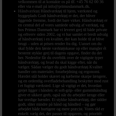
velkommen til at kontakte os på tlf. +45 76 62 00 36
eller via e-mail på info@primusdanmark.dk.
Håndværktøj
Håndværktøj til hjem, værksted og
byggeplads Godt håndværktøj er det, der bliver
liggende fremme, fordi det bare virker. Håndværktøj er
en central del af vores samlede udvalg af værktøj, og
hos Primus Danmark har vi leveret grej til både private
og erhverv siden 2002, og vi har samlet et bredt udvalg
af håndværktøj i en kvalitet, der kan holde til at blive
brugt – uden at prisen render fra dig. Uanset om du
skal fylde den første værktøjskasse op eller mangler ét
bestemt stykke grej til dagens opgave, finder du det
her. Nedenfor får du overblik over de vigtigste typer
håndværktøj, og hvad du skal kigge efter, når du
vælger. Sådan vælger du godt håndværktøj Kvalitet
handler om materialer, forarbejdning og ergonomi.
Hærdet stål holder skæret og kæberne skarpe længere,
og en ordentlig overfladebehandling beskytter mod rust
i et fugtigt værksted. Lige så vigtigt er det, hvordan
grejet ligger i hånden: et soft-grip- eller gummihåndtag
giver et sikkert greb, også når du arbejder længe eller
har svedige hænder. Et stykke håndværktøj, der sidder
godt, sliter mindre på hånd og håndled – og gør
arbejdet både hurtigere og mere præcist. Vores råd er
enkelt: vælg det, der passer til opgaven, og prioritér