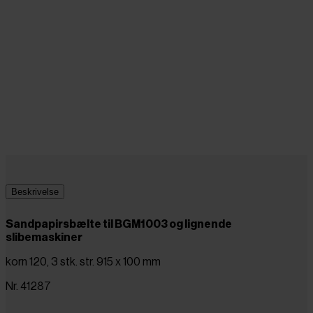
Beskrivelse
Sandpapirsbælte til BGM1003 og lignende
slibemaskiner
korn 120, 3 stk. str. 915 x 100 mm
Nr. 41287