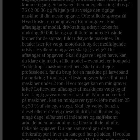
komme i gang. Se udvalget herunder, eller ring til os på
76 62 00 36 og få hjælp til at vælge den rigtige
maskine til din næste opgave. Ofte stillede spørgsmål
Hvad koster en minigraver? En minigraver kan
afhængigt af model, drivkraft og udstyr købes fra
omkring 30.000 kr. og op til flere hundrede tusinde
kroner for de største, fuldt udstyrede maskiner. Du
betaler især for vægt, motorkraft og det medfølgende
udstyr. Hvilken minigraver skal jeg vælge? Det
afhænger af opgaven. Skal du grave i egen have, kan
du klare dig med en lille model – eventuelt en kompakt
"edderkop"-maskine med ben. Skal du arbejde
professionelt, får du brug for en maskine på larvebånd
fra omkring 1 ton, og de fleste opgaver løses fint med
maskiner under 2 ton. Hvor meget kan en minigraver
løfte? Løfteevnen afhænger af maskinens vægt og af,
hvor langt gravearmen er strakt ud. Når armen er tæt
på maskinen, kan en minigraver typisk løfte mellem 25
og 50 % af sin egen vægt. Skal jeg vælge benzin,
diesel eller el? Vælg diesel til drift, holdbarhed og
tunge dage, el/batteri til indendørs og støjfølsomt
arbejde uden udstødning, og benzin til de mindre,
fleksible opgaver. Du kan sammenligne de tre
drivkrafttyper i hver sin kategori her på siden. Hvordan
transporterer jeg en minigraver? De fleste minigravere