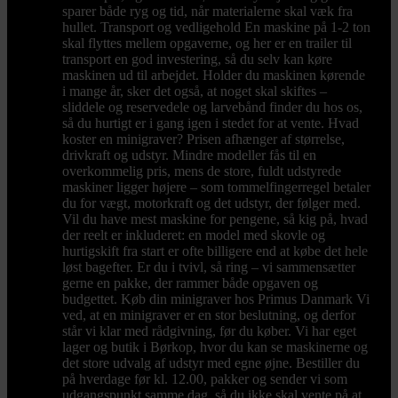
sparer både ryg og tid, når materialerne skal væk fra
hullet. Transport og vedligehold En maskine på 1-2 ton
skal flyttes mellem opgaverne, og her er en trailer til
transport en god investering, så du selv kan køre
maskinen ud til arbejdet. Holder du maskinen kørende
i mange år, sker det også, at noget skal skiftes –
sliddele og reservedele og larvebånd finder du hos os,
så du hurtigt er i gang igen i stedet for at vente. Hvad
koster en minigraver? Prisen afhænger af størrelse,
drivkraft og udstyr. Mindre modeller fås til en
overkommelig pris, mens de store, fuldt udstyrede
maskiner ligger højere – som tommelfingerregel betaler
du for vægt, motorkraft og det udstyr, der følger med.
Vil du have mest maskine for pengene, så kig på, hvad
der reelt er inkluderet: en model med skovle og
hurtigskift fra start er ofte billigere end at købe det hele
løst bagefter. Er du i tvivl, så ring – vi sammensætter
gerne en pakke, der rammer både opgaven og
budgettet. Køb din minigraver hos Primus Danmark Vi
ved, at en minigraver er en stor beslutning, og derfor
står vi klar med rådgivning, før du køber. Vi har eget
lager og butik i Børkop, hvor du kan se maskinerne og
det store udvalg af udstyr med egne øjne. Bestiller du
på hverdage før kl. 12.00, pakker og sender vi som
udgangspunkt samme dag, så du ikke skal vente på at