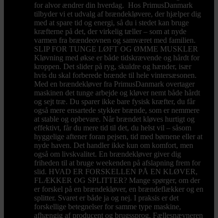
for alvor ændrer din hverdag. Hos PrimusDanmark
tilbyder vi et udvalg af brændekløvere, der hjælper dig
med at spare tid og energi, så du i stedet kan bruge
kræfterne på det, der virkelig tæller – som at nyde
varmen fra brændeovnen og samværet med familien.
SLIP FOR TUNGE LØFT OG ØMME MUSKLER
Kløvning med økse er både tidskrævende og hårdt for
kroppen. Det slider på ryg, skuldre og hænder, især
hvis du skal forberede brænde til hele vintersæsonen.
Med en brændekløver fra PrimusDanmark overtager
maskinen det tunge arbejde og kløver nemt både hårdt
og sejt træ. Du sparer ikke bare fysisk kræfter, du får
også mere ensartede stykker brænde, som er nemmere
at stable og opbevare. Når brændet kløves hurtigt og
effektivt, får du mere tid til det, du helst vil – såsom
hyggelige aftener foran pejsen, tid med børnene eller at
nyde haven. Det handler ikke kun om komfort, men
også om livskvalitet. En brændekløver giver dig
friheden til at bruge weekenden på afslapning frem for
slid. HVAD ER FORSKELLEN PÅ EN KLØVER,
FLÆKKER OG SPLITTER? Mange spørger, om der
er forskel på en brændekløver, en brændeflækker og en
splitter. Svaret er både ja og nej. I praksis er det
forskellige betegnelser for samme type maskine,
afhængig af producent og brugssprog. Fællesnævneren