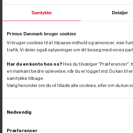
arbejdet for dig. Når du bruger et benzindrevet
pælebor, skal du blot holde værktøjet stabilt og lade
motoren klare boringerne. Dette sparer dig både tid og
Samtykke
Detaljer
kræfter, især når der skal bores mange huller.
Motoriserede pælebor er det perfekte valg til store
projekter, og du kan fx se vores populære
benzindrevne model med tre borstørrelser, som er en
Primus Danmark bruger cookies
effektiv og pålidelig løsning til dit store projekt.
Vi bruger cookies til at tilpasse indhold og annoncer, vise fu
Borekapacitet og bortype Når du skal vælge borets
kapacitet, er det vigtigt at overveje, hvor store og dybe
trafik. Vi deler også oplysninger om dit besøg med vores par
dine huller skal være. Vores pælebor kan fås i størrelser
fra 50 mm til 300 mm i diameter, afhængigt af
Har du en konto hos os?
Hvis du tilvælger "Præferencer", hu
projektet. Til mindre stolper eller hegnspæle kan du
overveje et bor med en diameter på 100 mm, mens
en markant bedre oplevelse, når du er logget ind. Du kan til en
større huller kræver bor på 200 mm eller mere. Husk,
samtykke tilbage.
at til store bor, som f.eks. 250 mm og 300 mm,
Vælg herunder om du vil tillade alle cookies, eller om du kun 
anbefaler vi en 2-mandsbetjent model. Fordele ved at
bruge et pælebor Der er mange fordele ved at investere
i et pælebor, hvis du skal i gang med et projekt, der
kræver at få gravet præcise huller ud. Her er nogle af
Samtykkevalg
de største fordele: Spar tid og kræfter: Et pælebor er
Nødvendig
ideelt til at bore præcise og dybe huller hurtigt og
effektivt. Det sparer både tid og kræfter i forhold til en
spade, hvilket gør det perfekt til projekter som
opsætning af hegn, stolper, træer eller skilte. Pælebor
Præferencer