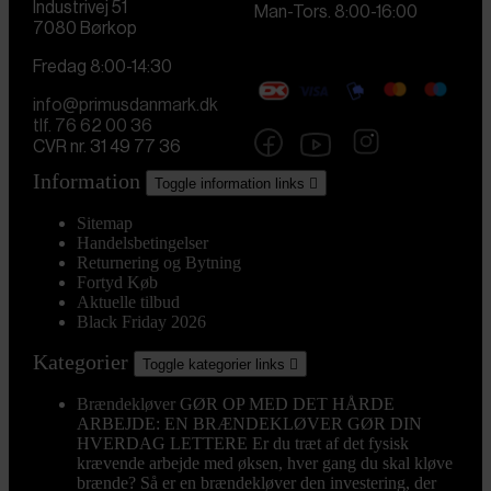
Industrivej 51
Man-Tors. 8:00-16:00
7080 Børkop
Fredag 8:00-14:30
info@primusdanmark.dk
tlf. 76 62 00 36
CVR nr. 31 49 77 36
Information
Toggle information links

Sitemap
Handelsbetingelser
Returnering og Bytning
Fortyd Køb
Aktuelle tilbud
Black Friday 2026
Kategorier
Toggle kategorier links

Brændekløver
GØR OP MED DET HÅRDE
ARBEJDE: EN BRÆNDEKLØVER GØR DIN
HVERDAG LETTERE Er du træt af det fysisk
krævende arbejde med øksen, hver gang du skal kløve
brænde? Så er en brændekløver den investering, der