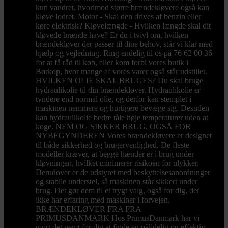
kun vandret, hvorimod større brændekløvere også kan
kløve lodret. Motor - Skal den drives af benzin eller
køre elektrisk? Kløvelængde - Hvilken længde skal dit
kløvede brænde have? Er du i tvivl om, hvilken
brændekløver der passer til dine behov, står vi klar med
hjælp og vejledning. Ring endelig til os på 76 62 00 36
for at få råd til køb, eller kom forbi vores butik i
Børkop, hvor mange af vores varer også står udstillet.
HVILKEN OLIE SKAL BRUGES? Du skal bruge
hydraulikolie til din brændekløver. Hydraulikolie er
tyndere end normal olie, og derfor kan stemplet i
maskinen nemmere og hurtigere bevæge sig. Desuden
kan hydraulikolie bedre tåle høje temperaturer uden at
koge. NEM OG SIKKER BRUG, OGSÅ FOR
NYBEGYNDEREN Vores brændekløvere er designet
til både sikkerhed og brugervenlighed. De fleste
modeller kræver, at begge hænder er i brug under
kløvningen, hvilket minimerer risikoen for ulykker.
Derudover er de udstyret med beskyttelsesanordninger
og stabile understel, så maskinen står sikkert under
brug. Det gør dem til et trygt valg, også for dig, der
ikke har erfaring med maskiner i forvejen.
BRÆNDEKLØVER FRA FRA
PRIMUSDANMARK Hos PrimusDanmark har vi
gjort det nemt for dig at finde en pålidelig og effektiv