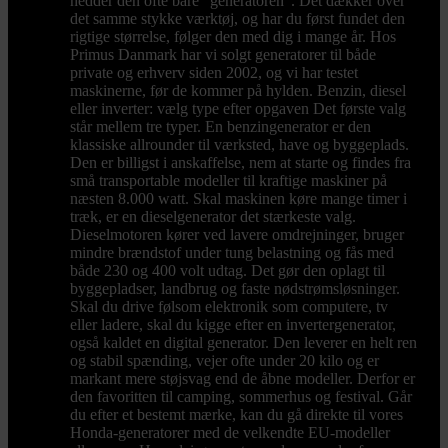
hedder den ofte bare "generatoren". Det dækker over
det samme stykke værktøj, og har du først fundet den
rigtige størrelse, følger den med dig i mange år. Hos
Primus Danmark har vi solgt generatorer til både
private og erhverv siden 2002, og vi har testet
maskinerne, før de kommer på hylden. Benzin, diesel
eller inverter: vælg type efter opgaven Det første valg
står mellem tre typer. En benzingenerator er den
klassiske allrounder til værksted, have og byggeplads.
Den er billigst i anskaffelse, nem at starte og findes fra
små transportable modeller til kraftige maskiner på
næsten 8.000 watt. Skal maskinen køre mange timer i
træk, er en dieselgenerator det stærkeste valg.
Dieselmotoren kører ved lavere omdrejninger, bruger
mindre brændstof under tung belastning og fås med
både 230 og 400 volt udtag. Det gør den oplagt til
byggepladser, landbrug og faste nødstrømsløsninger.
Skal du drive følsom elektronik som computere, tv
eller ladere, skal du kigge efter en invertergenerator,
også kaldet en digital generator. Den leverer en helt ren
og stabil spænding, vejer ofte under 20 kilo og er
markant mere støjsvag end de åbne modeller. Derfor er
den favoritten til camping, sommerhus og festival. Går
du efter et bestemt mærke, kan du gå direkte til vores
Honda-generatorer med de velkendte EU-modeller