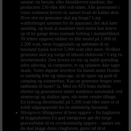
samme: en benzin- eller dieseldreven maskine, der
producerer 230 eller 400 volt strøm. Alle generatorer i
vores sortiment leverer el, uanset hvad du kalder dem.
Hvor stor en generator skal jeg bruge? Læg
wattforbruget sammen for de apparater, der skal køre
samtidig, og husk at maskiner med motor kan kræve
op til tre gange deres normale forbrug i startøjeblikket.
Til lettere opgaver rækker en lille model på 1.000 til
2.200 watt, mens byggeplads og nødstrøm til en
husstand typisk kræver 5.000 watt eller mere. Hvilken
generator skal jeg vælge til følsom elektronik? Vælg en
invertermodel. Den leverer en ren og stabil spænding
uden udsving, så computere, tv og opladere ikke tager
skade. Vores digitale invertere fra blandt andet Honda
er samtidig lette og støjsvage, så de egner sig godt til
camping og sommerhus. Kan en generator bruges som
nødstrøm til huset? Ja. Med en ATS boks mellem
elnettet og generatoren starter maskinen automatisk ved
strømsvigt og slukker igen, når nettet vender tilbage.
En lydsvag dieselmodel på 5.200 watt eller mere er et
solidt udgangspunkt for en almindelig husstand.
Minigraver
Minigraver til hver opgave – fra baghaven
til byggepladsen En god minigraver gør det tunge
gravearbejde til en overkommelig opgave – uanset om
du skal lægge dræn i baghaven, grave ud til et