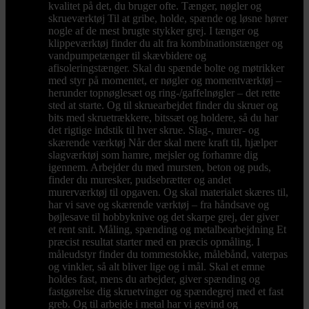
kvalitet på det, du bruger ofte. Tænger, nøgler og
skrueværktøj Til at gribe, holde, spænde og løsne hører
nogle af de mest brugte stykker grej. I tænger og
klippeværktøj finder du alt fra kombinationstænger og
vandpumpetænger til skævbidere og
afisoleringstænger. Skal du spænde bolte og møtrikker
med styr på momentet, er nøgler og momentværktøj –
herunder topnøglesæt og ring-/gaffelnøgler – det rette
sted at starte. Og til skruearbejdet finder du skruer og
bits med skruetrækkere, bitssæt og holdere, så du har
det rigtige indstik til hver skrue. Slag-, murer- og
skærende værktøj Når der skal mere kraft til, hjælper
slagværktøj som hamre, mejsler og forhamre dig
igennem. Arbejder du med mursten, beton og puds,
finder du muresker, pudsebrætter og andet
murerværktøj til opgaven. Og skal materialet skæres til,
har vi save og skærende værktøj – fra håndsave og
bøjlesave til hobbyknive og det skarpe grej, der giver
et rent snit. Måling, spænding og metalbearbejdning Et
præcist resultat starter med en præcis opmåling. I
måleudstyr finder du tommestokke, målebånd, vaterpas
og vinkler, så alt bliver lige og i mål. Skal et emne
holdes fast, mens du arbejder, giver spænding og
fastgørelse dig skruetvinger og spændegrej med et fast
greb. Og til arbejde i metal har vi gevind og