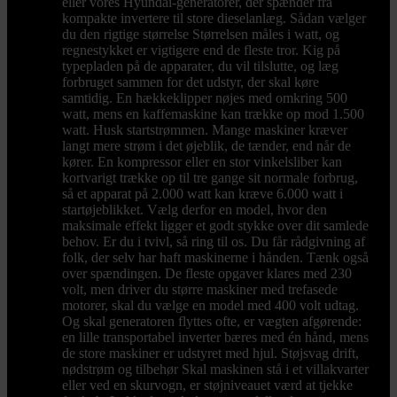
eller vores Hyundai-generatorer, der spænder fra
kompakte invertere til store dieselanlæg. Sådan vælger
du den rigtige størrelse Størrelsen måles i watt, og
regnestykket er vigtigere end de fleste tror. Kig på
typepladen på de apparater, du vil tilslutte, og læg
forbruget sammen for det udstyr, der skal køre
samtidig. En hækkeklipper nøjes med omkring 500
watt, mens en kaffemaskine kan trække op mod 1.500
watt. Husk startstrømmen. Mange maskiner kræver
langt mere strøm i det øjeblik, de tænder, end når de
kører. En kompressor eller en stor vinkelsliber kan
kortvarigt trække op til tre gange sit normale forbrug,
så et apparat på 2.000 watt kan kræve 6.000 watt i
startøjeblikket. Vælg derfor en model, hvor den
maksimale effekt ligger et godt stykke over dit samlede
behov. Er du i tvivl, så ring til os. Du får rådgivning af
folk, der selv har haft maskinerne i hånden. Tænk også
over spændingen. De fleste opgaver klares med 230
volt, men driver du større maskiner med trefasede
motorer, skal du vælge en model med 400 volt udtag.
Og skal generatoren flyttes ofte, er vægten afgørende:
en lille transportabel inverter bæres med én hånd, mens
de store maskiner er udstyret med hjul. Støjsvag drift,
nødstrøm og tilbehør Skal maskinen stå i et villakvarter
eller ved en skurvogn, er støjniveauet værd at tjekke