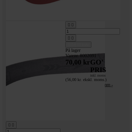




Tilføj til kurv
På lager
Varenr. 8002691
70,00 kr
GO'
PRIS
inkl. moms
(56,00 kr. ekskl. moms.)
Slibebånd - 686x50 mm -
korn 80 - 10 stk.

