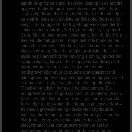
har du brug for en enkel, fleksibel løsning til de mindre
opgaver, finder du også benzindrevne modeller. Kort
sagt: vælg diesel til drift og holdbarhed, el til indendørs
og støjfrit, benzin til det lette og fleksible. Størrelse og
vægt – fra kompakt til kraftig Minigravere spænder fra
små maskiner omkring 500 kg til modeller på op mod
2 ton. Skal du bare grave i egen have, kan du klare dig
med en lille minigraver – nogle helt små modeller har
endda ben som en "edderkop", så de kommer ind, hvor
pladsen er trang. Skal du arbejde professionelt, er en
maskine på larvebånd fra omkring 1 ton og opefter det
rigtige valg, og langt de fleste opgaver kan løses med
maskiner under 2 ton. Leder du efter en mini
rendegraver eller en af de mindre gravemaskiner til
både grave- og læsseopgaver, hjælper vi dig gerne med
at ramme den rigtige vægtklasse til netop dit behov.
Tilbehør og udstyr, der gør arbejdet nemmere En
minigraver er kun så god som det, du monterer på den.
Med det rette tilbehør som skovle, pælebor og skovklo
forvandler du maskinen til et komplet anlægsværktøj –
fra smalle graveskovle og tilteskovle til hydraulisk
pælebor, der trænger gennem stiv lerjord på sekunder.
Når jorden er gravet og skal pakkes igen, er en
pladevibrator til at komprimere jorden et oplagt
makkerpar, og en motorbør til at flytte jord og grus