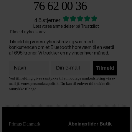
76 62 00 36
4.8 stjerner
Læs vores anmeldelser på Trustpilot
Tilmeld nyhedsbrev
Tilmeld dig vores nyhedsbrev og vær med i
konkurrencen om et Bluetooth høreværn til en værdi
af 695 kroner. Vi trækker en ny vinder hver måned.
Tilmeld
Ved tilmelding gives samtykke til at modtage markedsføring via e-
mail jf. vores persondatapolitik. Du kan til enhver tid trække dit
samtykke tilbage.
Primus Danmark
Åbningstider
Butik