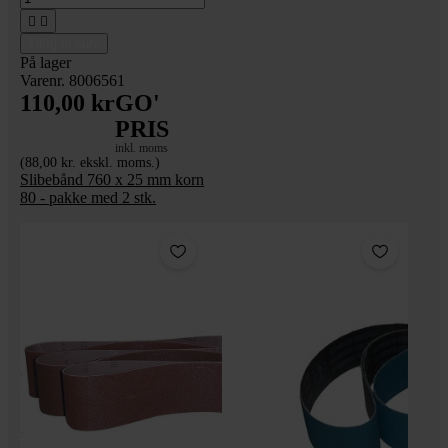


Tilføj til kurv
På lager
Varenr. 8006561
110,00 kr
GO'
PRIS
inkl. moms
(88,00 kr. ekskl. moms.)
Slibebånd 760 x 25 mm korn
80 - pakke med 2 stk.