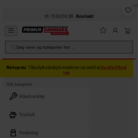
Skip to main content
tlf. 76 62 00 36
Kontakt
Søg varer og kategorier her ...
Netop nu
: Tilbud på udvalgte maskiner og værktøj
Se alle tilbud
her
Alle kategorier
håndværktøj
trykluft
svejsning