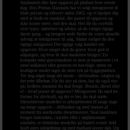
fundament eller løse opgaver på pladsen hver eneste
dag. Hos Primus Danmark har vi solgt minigravere til
både private og erhverv siden 2002, og vi hjælper dig
med at finde en maskine, der passer til opgaven og
ikke koster mere, end den skal. Her får du overblik
over typer, størrelser og udstyr, så du vælger rigtigt
første gang – og længere nede finder du vores aktuelle
udvalg af minigravere til salg. Sådan vælger du den
rigtige minigraver Det rigtige valg handler om
opgaven: Hvor meget skal du grave, hvor god er
adgangen, og hvor tit skal maskinen bruges? En
kompakt mini gravemaskine er nem at manøvrere i en
smal indkørsel eller gennem en havelåge, mens en
kraftigere model tager de store ryk på byggepladsen.
Tre ting afgør langt det meste – drivkraften, vægten og
det rette tilbehør. Får du styr på dem, har du også styr
på, hvilken maskine du skal bruge. Benzin, diesel eller
el – hvad passer til opgaven? Minigravere fås med tre
former for drivkraft, og det er her, du skal starte.
Dieseldrevne modeller er arbejdshesten til lange dage
og tunge opgaver – driftssikre og med masser af
moment fra anerkendte dieselmotorer. Skal maskinen
bruges indendørs, i kældre eller i støjfølsomme
områder, er elektriske modeller på batteri svaret: fuld
kraft uden udstødning og med markant lavere støj. Og