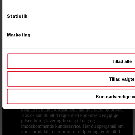
skaber smalle, lige huller, der giver bedre stabilitet for
pælene, hvilket øger holdbarheden af konstruktionen.
Pas på din krop: Pælebor kan bruges i forskellige
Statistik
jordtyper og fås i både hånddrevne og motoriserede
versioner, hvilket gør dem velegnede til både små og
store opgaver. Motoriserede pælebor, som
benzindrevne modeller, reducerer fysisk belastning og
Marketing
gør det nemmere at bore i hård jord. Præcise resultater:
Ved at bruge et pælebor forstyrrer du også mindre af
jorden omkring hullet, hvilket sikrer et ryddeligt
arbejdsområde. Det er et alsidigt værktøj, der hurtigt
kan tjene sig selv hjem gennem høj effektivitet og
Tillad alle
præcision. Pris og kvalitet Når du skal vælge et
pælebor, er det vigtigt at overveje både pris og kvalitet.
Hos PrimusDanmark tilbyder vi kvalitetsprodukter til
Tillad valgte
konkurrencedygtige priser. Vi har både til dig, der
søger en mere økonomisk løsning, og til dig der søger
premium produkter, så du kan finde det pælebor, der
Kun nødvendige c
passer til dit budget. Lynhurtig levering og venlig
service Hos PrimusDanmark tilbyder vi værktøj af høj
kvalitet til både professionelle håndværkere og private.
Hos os kan du altid regne med konkurrencedygtige
priser, hurtig levering fra dag til dag og
imødekommende kundeservice. Har du spørgsmål om
vores produkter eller brug for rådgivning, er du altid