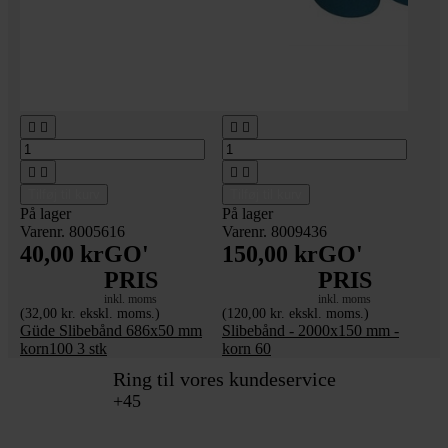








Tilføj til kurv
Tilføj til kurv
På lager
På lager
Varenr. 8005616
Varenr. 8009436
40,00 kr
GO'
150,00 kr
GO'
PRIS
PRIS
inkl. moms
inkl. moms
(32,00 kr. ekskl. moms.)
(120,00 kr. ekskl. moms.)
Güde Slibebånd 686x50 mm
Slibebånd - 2000x150 mm -
korn100 3 stk
korn 60
Ring til vores kundeservice
+45