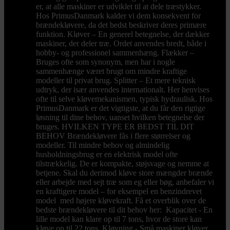
er, at alle maskiner er udviklet til at dele træstykker.
Hos PrimusDanmark kalder vi dem konsekvent for
brændekløvere, da det bedst beskriver deres primære
funktion. Kløver – En generel betegnelse, der dækker
maskiner, der deler træ. Ordet anvendes bredt, både i
hobby- og professionel sammenhæng. Flækker –
Bruges ofte som synonym, men har i nogle
sammenhænge været brugt om mindre kraftige
modeller til privat brug. Splitter – Et mere teknisk
udtryk, der især anvendes internationalt. Her henvises
ofte til selve kløvemekanismen, typisk hydraulisk. Hos
PrimusDanmark er det vigtigste, at du får den rigtige
løsning til dine behov, uanset hvilken betegnelse der
bruges. HVILKEN TYPE ER BEDST TIL DIT
BEHOV Brændekløvere fås i flere størrelser og
modeller. Til mindre behov og almindelig
husholdningsbrug er en elektrisk model ofte
tilstrækkelig. De er kompakte, støjsvage og nemme at
betjene. Skal du derimod kløve store mængder brænde
eller arbejde med sejt træ som eg eller bøg, anbefaler vi
en kraftigere model – for eksempel en benzindrevet
model med højere kløvekraft. Få et overblik over de
bedste brændekløvere til dit behov her: Kapacitet - En
lille model kan klare op til 7 tons, hvor de store kan
kløve op til 22 tons. Kløvning - Små maskiner kløver