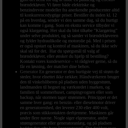
brændekløver. Vi fører både elektriske og
benzindrevne modeller fra anerkendte producenter altid
til konkurrencedygtige priser. Bestiller du inden kl. 12
på en hverdag, sender vi den samme dag, så du hurtigt
kan komme i gang. Som en ekstra service tilbyder vi
også klargøring. Her skal du blot tilkøbe ”Klargøring”
under selve produktet, og så samler vi brændekløveren
og fylder hydraulikolie og motorolie på. Med i prisen
er også opstart og kontrol af maskinen, så du ikke selv
skal stå for det. Har du spørgsmål til valg af
brændekløver, eller ønsker du hjælp til bestilling?
Kontakt vores kundeservice – vi rådgiver gerne, så du
får en løsning, der matcher dine behov.
Generator
En generator er den hurtigste vej til strøm de
steder, hvor elnettet ikke rækker. Håndværkeren bruger
den til vinkelsliberen på pladsen uden byggestrøm,
landmanden til hegnet og værkstedet i marken, og
familien til sommerhuset, campingvognen eller som
backup, når stormen tager strømmen. Princippet er det
samme hver gang: en benzin- eller dieselmotor driver
en generatorenhed, der leverer 230 eller 400 volt,
præcis som stikkontakten derhjemme. Maskinen går
under flere navne. Nogle siger elgenerator, andre
strømgenerator eller generatoranlæg, og på pladsen