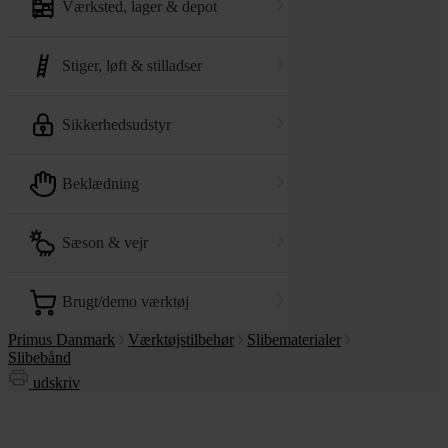
værksted, lager & depot
stiger, løft & stilladser
sikkerhedsudstyr
beklædning
sæson & vejr
brugt/demo værktøj
Primus Danmark
Værktøjstilbehør
Slibematerialer
Slibebånd
udskriv