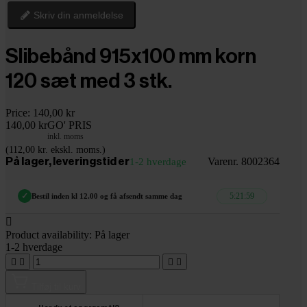
Skriv din anmeldelse
Slibebånd 915x100 mm korn
120 sæt med 3 stk.
Price:
140,00 kr
140,00 kr
GO' PRIS
inkl. moms
(112,00 kr. ekskl. moms.)
Varenr. 8002364
På lager, leveringstid er
1-2 hverdage
5:21:58
✓
Bestil inden kl 12.00 og få afsendt samme dag

Product availability:
På lager
1-2 hverdage




Tilføj til kurv