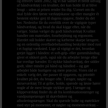
og erhverv siden 2002, og vi har samlet et bredt udvalg
af håndværktøj i en kvalitet, der kan holde til at blive
brugt – uden at prisen render fra dig. Uanset om du
skal fylde den første værktøjskasse op eller mangler ét
bestemt stykke grej til dagens opgave, finder du det
her. Nedenfor får du overblik over de vigtigste typer
håndværktøj, og hvad du skal kigge efter, når du
vælger. Sådan vælger du godt håndværktøj Kvalitet
handler om materialer, forarbejdning og ergonomi.
Hærdet stål holder skæret og kæberne skarpe længere,
og en ordentlig overfladebehandling beskytter mod rust
i et fugtigt værksted. Lige så vigtigt er det, hvordan
grejet ligger i hånden: et soft-grip- eller gummihåndtag
giver et sikkert greb, også når du arbejder længe eller
har svedige hænder. Et stykke håndværktøj, der sidder
godt, sliter mindre på hånd og håndled – og gør
arbejdet både hurtigere og mere præcist. Vores råd er
enkelt: vælg det, der passer til opgaven, og prioritér
kvalitet på det, du bruger ofte. Tænger, nøgler og
skrueværktøj Til at gribe, holde, spænde og løsne hører
nogle af de mest brugte stykker grej. I tænger og
klippeværktøj finder du alt fra kombinationstænger og
vandpumpetænger til skævbidere og
afisoleringstænger. Skal du spænde bolte og møtrikker
med styr på momentet, er nøgler og momentværktøj –