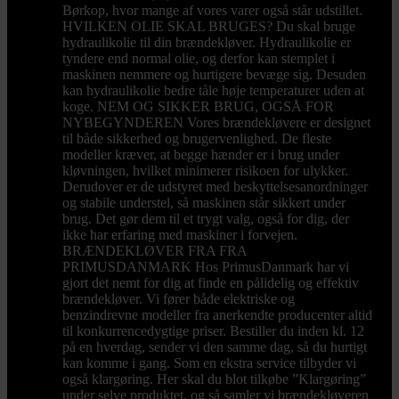
Børkop, hvor mange af vores varer også står udstillet.
HVILKEN OLIE SKAL BRUGES? Du skal bruge
hydraulikolie til din brændekløver. Hydraulikolie er
tyndere end normal olie, og derfor kan stemplet i
maskinen nemmere og hurtigere bevæge sig. Desuden
kan hydraulikolie bedre tåle høje temperaturer uden at
koge. NEM OG SIKKER BRUG, OGSÅ FOR
NYBEGYNDEREN Vores brændekløvere er designet
til både sikkerhed og brugervenlighed. De fleste
modeller kræver, at begge hænder er i brug under
kløvningen, hvilket minimerer risikoen for ulykker.
Derudover er de udstyret med beskyttelsesanordninger
og stabile understel, så maskinen står sikkert under
brug. Det gør dem til et trygt valg, også for dig, der
ikke har erfaring med maskiner i forvejen.
BRÆNDEKLØVER FRA FRA
PRIMUSDANMARK Hos PrimusDanmark har vi
gjort det nemt for dig at finde en pålidelig og effektiv
brændekløver. Vi fører både elektriske og
benzindrevne modeller fra anerkendte producenter altid
til konkurrencedygtige priser. Bestiller du inden kl. 12
på en hverdag, sender vi den samme dag, så du hurtigt
kan komme i gang. Som en ekstra service tilbyder vi
også klargøring. Her skal du blot tilkøbe ”Klargøring”
under selve produktet, og så samler vi brændekløveren