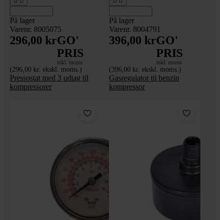




Tilføj til kurv
Tilføj til kurv
På lager
På lager
Varenr. 8005075
Varenr. 8004791
296,00 kr
GO'
396,00 kr
GO'
PRIS
PRIS
inkl. moms
inkl. moms
(296,00 kr. ekskl. moms.)
(396,00 kr. ekskl. moms.)
Pressostat med 3 udtag til
Gasregulator til benzin
kompressorer
kompressor