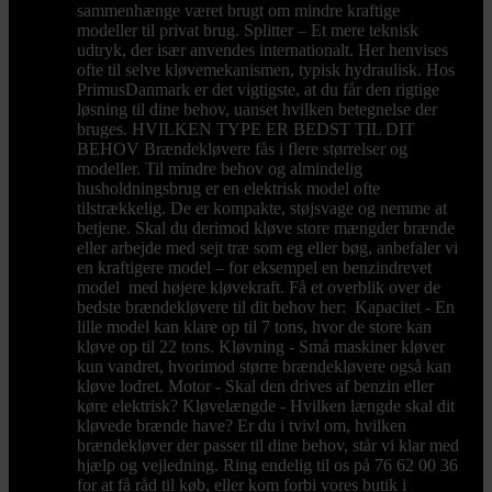
sammenhænge været brugt om mindre kraftige
modeller til privat brug. Splitter – Et mere teknisk
udtryk, der især anvendes internationalt. Her henvises
ofte til selve kløvemekanismen, typisk hydraulisk. Hos
PrimusDanmark er det vigtigste, at du får den rigtige
løsning til dine behov, uanset hvilken betegnelse der
bruges. HVILKEN TYPE ER BEDST TIL DIT
BEHOV Brændekløvere fås i flere størrelser og
modeller. Til mindre behov og almindelig
husholdningsbrug er en elektrisk model ofte
tilstrækkelig. De er kompakte, støjsvage og nemme at
betjene. Skal du derimod kløve store mængder brænde
eller arbejde med sejt træ som eg eller bøg, anbefaler vi
en kraftigere model – for eksempel en benzindrevet
model med højere kløvekraft. Få et overblik over de
bedste brændekløvere til dit behov her: Kapacitet - En
lille model kan klare op til 7 tons, hvor de store kan
kløve op til 22 tons. Kløvning - Små maskiner kløver
kun vandret, hvorimod større brændekløvere også kan
kløve lodret. Motor - Skal den drives af benzin eller
køre elektrisk? Kløvelængde - Hvilken længde skal dit
kløvede brænde have? Er du i tvivl om, hvilken
brændekløver der passer til dine behov, står vi klar med
hjælp og vejledning. Ring endelig til os på 76 62 00 36
for at få råd til køb, eller kom forbi vores butik i