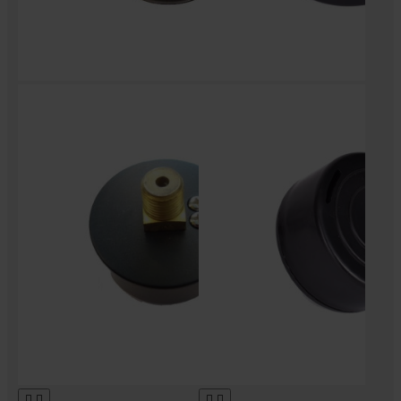



