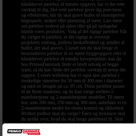
hånddrevet pælebor til mindre opgaver, har vi det rette
værktøj til dig. Det rette pælebor giver dig præcision
og effektivitet, når du skal grave huller til eksempelvis
hegnspæle, stolper eller plantning af træer. Læs mere
om pælebor nederst på siden eller gå på opdagelse
blandt vores produkter. Valg af det rigtige pælebor Når
du vælger et pælebor, er det vigtigt at overveje
projektets omfang, jordens beskaffenhed og antallet af
huller, der skal graves. Uanset om du skal bruge et
benzindrevet pælebor til en større byggeopgave eller et
hånddrevet pælebor til mindre haveprojekter, kan du
hos PrimusDanmark finde et bredt udvalg af begge
typer, så du kan finde det perfekte værktøj til netop din
opgave. I vores webshop har vi også løse pælebor i
forskellige størrelser fra 50 mm til 300 mm i diameter
og med en længde på ca. 95 cm. Disse pælebor passer
til de fleste maskiner, og du kan vælge mellem 1-
mandsbetjente og 2-mandsbetjente modeller. Til større
bor, som 200 mm, 250 mm og 300 mm, anbefaler vi en
2-mandsbetjent model for ekstra kontrol og sikkerhed.
Hvilket jordbor skal du vælge? Først og fremmest skal
du tænke over, hvad du skal bruge pæleboret til. Skal
du grave huller til hegnspæle, stolper til et gyngestativ
eller stolpesko til en træterrasse? Et hånddrevet
pælebor kan være tilstrækkeligt til fx små projekter i