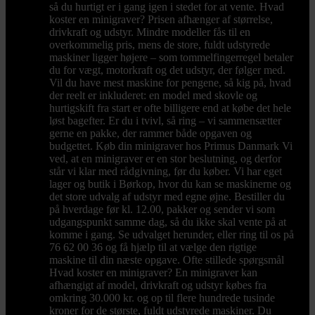
så du hurtigt er i gang igen i stedet for at vente. Hvad
koster en minigraver? Prisen afhænger af størrelse,
drivkraft og udstyr. Mindre modeller fås til en
overkommelig pris, mens de store, fuldt udstyrede
maskiner ligger højere – som tommelfingerregel betaler
du for vægt, motorkraft og det udstyr, der følger med.
Vil du have mest maskine for pengene, så kig på, hvad
der reelt er inkluderet: en model med skovle og
hurtigskift fra start er ofte billigere end at købe det hele
løst bagefter. Er du i tvivl, så ring – vi sammensætter
gerne en pakke, der rammer både opgaven og
budgettet. Køb din minigraver hos Primus Danmark Vi
ved, at en minigraver er en stor beslutning, og derfor
står vi klar med rådgivning, før du køber. Vi har eget
lager og butik i Børkop, hvor du kan se maskinerne og
det store udvalg af udstyr med egne øjne. Bestiller du
på hverdage før kl. 12.00, pakker og sender vi som
udgangspunkt samme dag, så du ikke skal vente på at
komme i gang. Se udvalget herunder, eller ring til os på
76 62 00 36 og få hjælp til at vælge den rigtige
maskine til din næste opgave. Ofte stillede spørgsmål
Hvad koster en minigraver? En minigraver kan
afhængigt af model, drivkraft og udstyr købes fra
omkring 30.000 kr. og op til flere hundrede tusinde
kroner for de største, fuldt udstyrede maskiner. Du