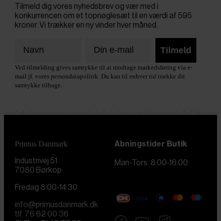
Tilmeld dig vores nyhedsbrev og vær med i
konkurrencen om et topnøglesæt til en værdi af 595
kroner. Vi trækker en ny vinder hver måned.
Tilmeld
Ved tilmelding gives samtykke til at modtage markedsføring via e-
mail jf. vores persondatapolitik. Du kan til enhver tid trække dit
samtykke tilbage.
Primus Danmark
Åbningstider
Butik
Industrivej 51
Man-Tors. 8:00-16:00
7080 Børkop
Fredag 8:00-14:30
info@primusdanmark.dk
tlf. 76 62 00 36