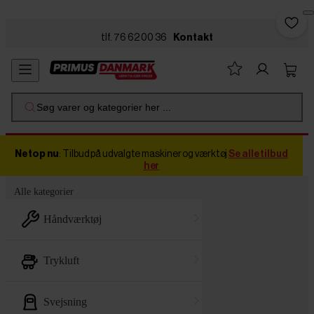
Skip to main content
tlf. 76 62 00 36
Kontakt
Søg varer og kategorier her ...
Netop nu
: Tilbud på udvalgte maskiner og værktøj
Se alle tilbud
her
Alle kategorier
håndværktøj
trykluft
svejsning