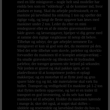
med en lille minigraver – nogle helt små modeller har
endda ben som en "edderkop", så de kommer ind, hvor
pladsen er trang. Skal du arbejde professionelt, er en
maskine på larvebånd fra omkring 1 ton og opefter det
rigtige valg, og langt de fleste opgaver kan løses med
maskiner under 2 ton. Leder du efter en mini
rendegraver eller en af de mindre gravemaskiner til
både grave- og læsseopgaver, hjælper vi dig gerne med
at ramme den rigtige vægtklasse til netop dit behov.
Tilbehør og udstyr, der gør arbejdet nemmere En
minigraver er kun så god som det, du monterer på den.
Med det rette tilbehør som skovle, pælebor og skovklo
forvandler du maskinen til et komplet anlægsværktøj –
fra smalle graveskovle og tilteskovle til hydraulisk
pælebor, der trænger gennem stiv lerjord på sekunder.
Når jorden er gravet og skal pakkes igen, er en
pladevibrator til at komprimere jorden et oplagt
makkerpar, og en motorbør til at flytte jord og grus
sparer både ryg og tid, når materialerne skal væk fra
hullet. Transport og vedligehold En maskine på 1-2 ton
skal flyttes mellem opgaverne, og her er en trailer til
transport en god investering, så du selv kan køre
maskinen ud til arbejdet. Holder du maskinen kørende
i mange år, sker det også, at noget skal skiftes –
sliddele og reservedele og larvebånd finder du hos os,