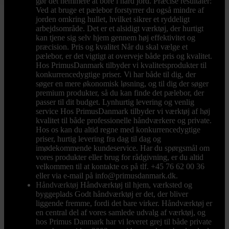
gør det nemmere at bore i hård jord. Præcise resultater:
Ved at bruge et pælebor forstyrrer du også mindre af
jorden omkring hullet, hvilket sikrer et ryddeligt
arbejdsområde. Det er et alsidigt værktøj, der hurtigt
kan tjene sig selv hjem gennem høj effektivitet og
præcision. Pris og kvalitet Når du skal vælge et
pælebor, er det vigtigt at overveje både pris og kvalitet.
Hos PrimusDanmark tilbyder vi kvalitetsprodukter til
konkurrencedygtige priser. Vi har både til dig, der
søger en mere økonomisk løsning, og til dig der søger
premium produkter, så du kan finde det pælebor, der
passer til dit budget. Lynhurtig levering og venlig
service Hos PrimusDanmark tilbyder vi værktøj af høj
kvalitet til både professionelle håndværkere og private.
Hos os kan du altid regne med konkurrencedygtige
priser, hurtig levering fra dag til dag og
imødekommende kundeservice. Har du spørgsmål om
vores produkter eller brug for rådgivning, er du altid
velkommen til at kontakte os på tlf. +45 76 62 00 36
eller via e-mail på info@primusdanmark.dk.
Håndværktøj
Håndværktøj til hjem, værksted og
byggeplads Godt håndværktøj er det, der bliver
liggende fremme, fordi det bare virker. Håndværktøj er
en central del af vores samlede udvalg af værktøj, og
hos Primus Danmark har vi leveret grej til både private