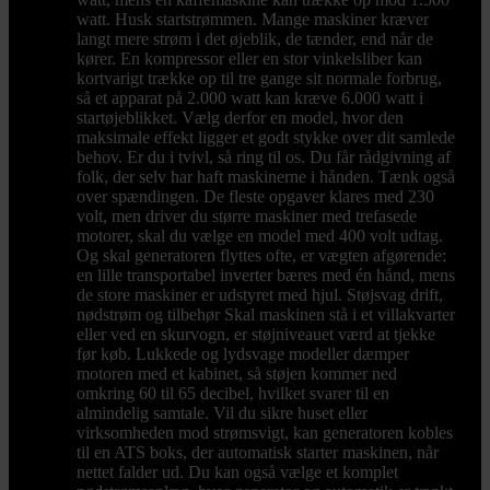
watt. Husk startstrømmen. Mange maskiner kræver
langt mere strøm i det øjeblik, de tænder, end når de
kører. En kompressor eller en stor vinkelsliber kan
kortvarigt trække op til tre gange sit normale forbrug,
så et apparat på 2.000 watt kan kræve 6.000 watt i
startøjeblikket. Vælg derfor en model, hvor den
maksimale effekt ligger et godt stykke over dit samlede
behov. Er du i tvivl, så ring til os. Du får rådgivning af
folk, der selv har haft maskinerne i hånden. Tænk også
over spændingen. De fleste opgaver klares med 230
volt, men driver du større maskiner med trefasede
motorer, skal du vælge en model med 400 volt udtag.
Og skal generatoren flyttes ofte, er vægten afgørende:
en lille transportabel inverter bæres med én hånd, mens
de store maskiner er udstyret med hjul. Støjsvag drift,
nødstrøm og tilbehør Skal maskinen stå i et villakvarter
eller ved en skurvogn, er støjniveauet værd at tjekke
før køb. Lukkede og lydsvage modeller dæmper
motoren med et kabinet, så støjen kommer ned
omkring 60 til 65 decibel, hvilket svarer til en
almindelig samtale. Vil du sikre huset eller
virksomheden mod strømsvigt, kan generatoren kobles
til en ATS boks, der automatisk starter maskinen, når
nettet falder ud. Du kan også vælge et komplet