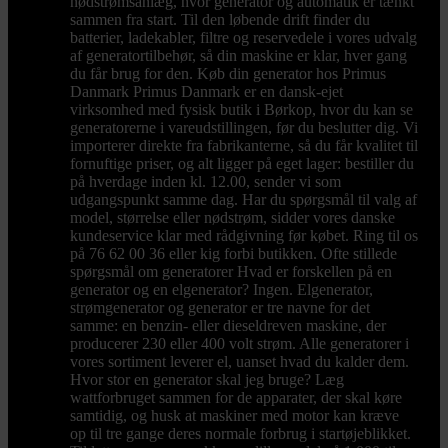
nødstrømsanlæg, hvor generator og automatik er tænkt
sammen fra start. Til den løbende drift finder du
batterier, ladekabler, filtre og reservedele i vores udvalg
af generatortilbehør, så din maskine er klar, hver gang
du får brug for den. Køb din generator hos Primus
Danmark Primus Danmark er en dansk-ejet
virksomhed med fysisk butik i Børkop, hvor du kan se
generatorerne i vareudstillingen, før du beslutter dig. Vi
importerer direkte fra fabrikanterne, så du får kvalitet til
fornuftige priser, og alt ligger på eget lager: bestiller du
på hverdage inden kl. 12.00, sender vi som
udgangspunkt samme dag. Har du spørgsmål til valg af
model, størrelse eller nødstrøm, sidder vores danske
kundeservice klar med rådgivning før købet. Ring til os
på 76 62 00 36 eller kig forbi butikken. Ofte stillede
spørgsmål om generatorer Hvad er forskellen på en
generator og en elgenerator? Ingen. Elgenerator,
strømgenerator og generator er tre navne for det
samme: en benzin- eller dieseldreven maskine, der
producerer 230 eller 400 volt strøm. Alle generatorer i
vores sortiment leverer el, uanset hvad du kalder dem.
Hvor stor en generator skal jeg bruge? Læg
wattforbruget sammen for de apparater, der skal køre
samtidig, og husk at maskiner med motor kan kræve
op til tre gange deres normale forbrug i startøjeblikket.