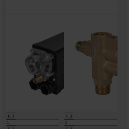



