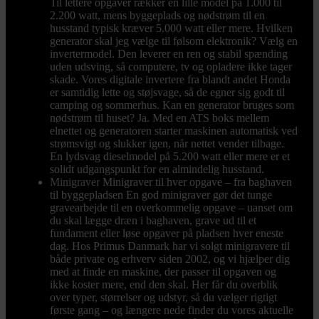
Til lettere opgaver rækker en lille model på 1.000 til
2.200 watt, mens byggeplads og nødstrøm til en
husstand typisk kræver 5.000 watt eller mere. Hvilken
generator skal jeg vælge til følsom elektronik? Vælg en
invertermodel. Den leverer en ren og stabil spænding
uden udsving, så computere, tv og opladere ikke tager
skade. Vores digitale invertere fra blandt andet Honda
er samtidig lette og støjsvage, så de egner sig godt til
camping og sommerhus. Kan en generator bruges som
nødstrøm til huset? Ja. Med en ATS boks mellem
elnettet og generatoren starter maskinen automatisk ved
strømsvigt og slukker igen, når nettet vender tilbage.
En lydsvag dieselmodel på 5.200 watt eller mere er et
solidt udgangspunkt for en almindelig husstand.
Minigraver
Minigraver til hver opgave – fra baghaven
til byggepladsen En god minigraver gør det tunge
gravearbejde til en overkommelig opgave – uanset om
du skal lægge dræn i baghaven, grave ud til et
fundament eller løse opgaver på pladsen hver eneste
dag. Hos Primus Danmark har vi solgt minigravere til
både private og erhverv siden 2002, og vi hjælper dig
med at finde en maskine, der passer til opgaven og
ikke koster mere, end den skal. Her får du overblik
over typer, størrelser og udstyr, så du vælger rigtigt
første gang – og længere nede finder du vores aktuelle