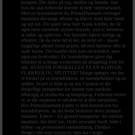
kroppen. Det slider på ryg, skuldre og hænder, især
hvis du skal forberede brænde til hele vintersæsonen.
Med en brændekløver fra PrimusDanmark overtager
maskinen det tunge arbejde og kløver nemt både hårdt
og sejt træ. Du sparer ikke bare fysisk kræfter, du får
også mere ensartede stykker brænde, som er nemmere
at stable og opbevare. Når brændet kløves hurtigt og
effektivt, får du mere tid til det, du helst vil – såsom
hyggelige aftener foran pejsen, tid med børnene eller at
nyde haven. Det handler ikke kun om komfort, men
også om livskvalitet. En brændekløver giver dig
friheden til at bruge weekenden på afslapning frem for
slid. HVAD ER FORSKELLEN PÅ EN KLØVER,
FLÆKKER OG SPLITTER? Mange spørger, om der
er forskel på en brændekløver, en brændeflækker og en
splitter. Svaret er både ja og nej. I praksis er det
forskellige betegnelser for samme type maskine,
afhængig af producent og brugssprog. Fællesnævneren
er, at alle maskiner er udviklet til at dele træstykker.
Hos PrimusDanmark kalder vi dem konsekvent for
brændekløvere, da det bedst beskriver deres primære
funktion. Kløver – En generel betegnelse, der dækker
maskiner, der deler træ. Ordet anvendes bredt, både i
hobby- og professionel sammenhæng. Flækker –
Bruges ofte som synonym, men har i nogle