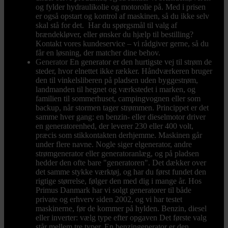
og fylder hydraulikolie og motorolie på. Med i prisen
er også opstart og kontrol af maskinen, så du ikke selv
skal stå for det. Har du spørgsmål til valg af
brændekløver, eller ønsker du hjælp til bestilling?
Kontakt vores kundeservice – vi rådgiver gerne, så du
får en løsning, der matcher dine behov.
Generator
En generator er den hurtigste vej til strøm de
steder, hvor elnettet ikke rækker. Håndværkeren bruger
den til vinkelsliberen på pladsen uden byggestrøm,
landmanden til hegnet og værkstedet i marken, og
familien til sommerhuset, campingvognen eller som
backup, når stormen tager strømmen. Princippet er det
samme hver gang: en benzin- eller dieselmotor driver
en generatorenhed, der leverer 230 eller 400 volt,
præcis som stikkontakten derhjemme. Maskinen går
under flere navne. Nogle siger elgenerator, andre
strømgenerator eller generatoranlæg, og på pladsen
hedder den ofte bare "generatoren". Det dækker over
det samme stykke værktøj, og har du først fundet den
rigtige størrelse, følger den med dig i mange år. Hos
Primus Danmark har vi solgt generatorer til både
private og erhverv siden 2002, og vi har testet
maskinerne, før de kommer på hylden. Benzin, diesel
eller inverter: vælg type efter opgaven Det første valg
står mellem tre typer. En benzingenerator er den