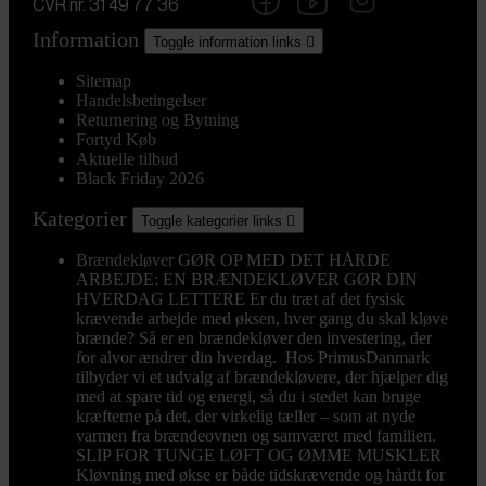
CVR nr. 31 49 77 36
Information
Toggle information links

Sitemap
Handelsbetingelser
Returnering og Bytning
Fortyd Køb
Aktuelle tilbud
Black Friday 2026
Kategorier
Toggle kategorier links

Brændekløver
GØR OP MED DET HÅRDE
ARBEJDE: EN BRÆNDEKLØVER GØR DIN
HVERDAG LETTERE Er du træt af det fysisk
krævende arbejde med øksen, hver gang du skal kløve
brænde? Så er en brændekløver den investering, der
for alvor ændrer din hverdag. Hos PrimusDanmark
tilbyder vi et udvalg af brændekløvere, der hjælper dig
med at spare tid og energi, så du i stedet kan bruge
kræfterne på det, der virkelig tæller – som at nyde
varmen fra brændeovnen og samværet med familien.
SLIP FOR TUNGE LØFT OG ØMME MUSKLER
Kløvning med økse er både tidskrævende og hårdt for