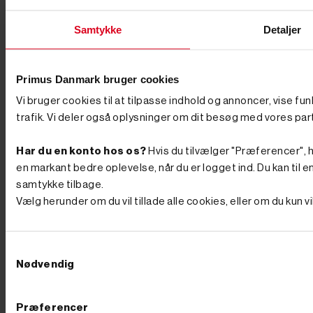
haven, mens større opgaver i udfordrende jordtyper
kræver et benzindrevet pælebor. Manuelle pælebor
Samtykke
Detaljer
Disse pælebor kører på “rugbrødskraft” og kræver
fysisk arbejde for at bore hullerne. De er praktiske,
hvis du kun skal bore få huller eller arbejder i områder,
hvor der ikke er adgang til benzin eller strøm. De egner
Primus Danmark bruger cookies
sig godt til mindre opgaver såsom haveprojekter, hvor
der kun er behov for at grave et par huller. Se fx vores
Vi bruger cookies til at tilpasse indhold og annoncer, vise fu
kraftige håndmodel med en diameter på 150 mm.
trafik. Vi deler også oplysninger om dit besøg med vores par
Benzindrevet pælebor Et benzindrevet pælebor er et
kraftfuldt, motoriseret værktøj, der gør det nemt at bore
flere huller hurtigt og præcist. Det er ideelt til større
Har du en konto hos os?
Hvis du tilvælger "Præferencer", hu
projekter som opførelse af hegn, bygninger eller
en markant bedre oplevelse, når du er logget ind. Du kan til en
installation af solcelleanlæg, og det kan bruges i
samtykke tilbage.
udfordrende jordtyper som ler eller sand. Fordelen ved
et benzindrevet pælebor er, at det kræver minimal
Vælg herunder om du vil tillade alle cookies, eller om du kun 
fysisk anstrengelse, da motoren gør det meste af
arbejdet for dig. Når du bruger et benzindrevet
pælebor, skal du blot holde værktøjet stabilt og lade
Samtykkevalg
motoren klare boringerne. Dette sparer dig både tid og
kræfter, især når der skal bores mange huller.
Nødvendig
Motoriserede pælebor er det perfekte valg til store
projekter, og du kan fx se vores populære
benzindrevne model med tre borstørrelser, som er en
Præferencer
effektiv og pålidelig løsning til dit store projekt.