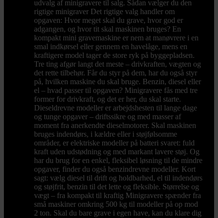
udvalg af minigravere til salg. Sådan vælger du den
rigtige minigraver Det rigtige valg handler om
opgaven: Hvor meget skal du grave, hvor god er
adgangen, og hvor tit skal maskinen bruges? En
kompakt mini gravemaskine er nem at manøvrere i en
smal indkørsel eller gennem en havelåge, mens en
kraftigere model tager de store ryk på byggepladsen.
Tre ting afgør langt det meste – drivkraften, vægten og
det rette tilbehør. Får du styr på dem, har du også styr
på, hvilken maskine du skal bruge. Benzin, diesel eller
el – hvad passer til opgaven? Minigravere fås med tre
former for drivkraft, og det er her, du skal starte.
Dieseldrevne modeller er arbejdshesten til lange dage
og tunge opgaver – driftssikre og med masser af
moment fra anerkendte dieselmotorer. Skal maskinen
bruges indendørs, i kældre eller i støjfølsomme
områder, er elektriske modeller på batteri svaret: fuld
kraft uden udstødning og med markant lavere støj. Og
har du brug for en enkel, fleksibel løsning til de mindre
opgaver, finder du også benzindrevne modeller. Kort
sagt: vælg diesel til drift og holdbarhed, el til indendørs
og støjfrit, benzin til det lette og fleksible. Størrelse og
vægt – fra kompakt til kraftig Minigravere spænder fra
små maskiner omkring 500 kg til modeller på op mod
2 ton. Skal du bare grave i egen have, kan du klare dig