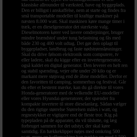
klassiske allrounder til værksted, have og byggeplads.
Den er billigst i anskaffelse, nem at starte og findes fra
små transportable modeller til kraftige maskiner på
næsten 8.000 watt. Skal maskinen køre mange timer i
træk, er en dieselgenerator det stærkeste valg.
Dieselmotoren kører ved lavere omdrejninger, bruger
mindre brændstof under tung belastning og fås med
både 230 og 400 volt udtag. Det gør den oplagt til
byggepladser, landbrug og faste nødstrømsløsninger.
Skal du drive følsom elektronik som computere, tv
eller ladere, skal du kigge efter en invertergenerator,
også kaldet en digital generator. Den leverer en helt ren
og stabil spænding, vejer ofte under 20 kilo og er
markant mere støjsvag end de åbne modeller. Derfor er
den favoritten til camping, sommerhus og festival. Går
du efter et bestemt mærke, kan du gå direkte til vores
Honda-generatorer med de velkendte EU-modeller
eller vores Hyundai-generatorer, der spænder fra
kompakte invertere til store dieselanlæg. Sådan vælger
du den rigtige størrelse Størrelsen måles i watt, og
regnestykket er vigtigere end de fleste tror. Kig på
typepladen på de apparater, du vil tilslutte, og læg
forbruget sammen for det udstyr, der skal køre
samtidig. En hækkeklipper nøjes med omkring 500
watt, mens en kaffemaskine kan trække op mod 1.500