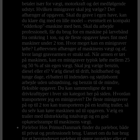
betaler især for vægt, motorkraft og det medfølgende
udstyr. Hvilken minigraver skal jeg vælge? Det
afhænger af opgaven. Skal du grave i egen have, kan
du klare dig med en lille model – eventuelt en kompakt
"edderkop"-maskine med ben. Skal du arbejde
professionelt, får du brug for en maskine på larvebånd
fra omkring 1 ton, og de fleste opgaver løses fint med
maskiner under 2 ton. Hvor meget kan en minigraver
løfte? Løfteevnen afhænger af maskinens vægt og af,
hvor langt gravearmen er strakt ud. Når armen er tæt
på maskinen, kan en minigraver typisk løfte mellem 25
og 50 % af sin egen vægt. Skal jeg vælge benzin,
diesel eller el? Vælg diesel til drift, holdbarhed og
tunge dage, el/batteri til indendørs og støjfølsomt
arbejde uden udstødning, og benzin til de mindre,
fleksible opgaver. Du kan sammenligne de tre
drivkrafttyper i hver sin kategori her på siden. Hvordan
transporterer jeg en minigraver? De fleste minigravere
på op til 2 ton kan transporteres på en kraftig trailer, så
du selv kan køre maskinen ud til opgaven. Vælg en
trailer med tilstrækkelig totalvægt og en god
opkørselsrampe til maskinens vægt.
Pælebor
Hos PrimusDanmark finder du pælebor, både
til privat og professionelt brug. Uanset om du har brug
for et benzindrevet pælebor til større projekter eller et