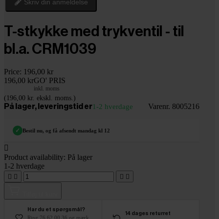
Skriv din anmeldelse
T-stkykke med trykventil - til
bl.a. CRM1039
Price:
196,00 kr
196,00 kr
GO' PRIS
inkl. moms
(196,00 kr. ekskl. moms.)
Varenr. 8005216
På lager, leveringstid er
1-2 hverdage
✓
Bestil nu, og få afsendt mandag kl 12

Product availability:
På lager
1-2 hverdage




Tilføj til kurv
Har du et spørgsmål?
14 dages returret
Ring 76 62 00 36 og mærk