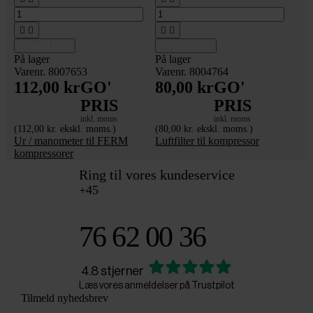




Tilføj til kurv
Tilføj til kurv
På lager
På lager
Varenr. 8007653
Varenr. 8004764
112,00 kr
GO'
80,00 kr
GO'
PRIS
PRIS
inkl. moms
inkl. moms
(112,00 kr. ekskl. moms.)
(80,00 kr. ekskl. moms.)
Ur / manometer til FERM
Luftfilter til kompressor
kompressorer
Ring til vores kundeservice
+45
76 62 00 36
4.8 stjerner
Læs vores anmeldelser på Trustpilot
Tilmeld nyhedsbrev