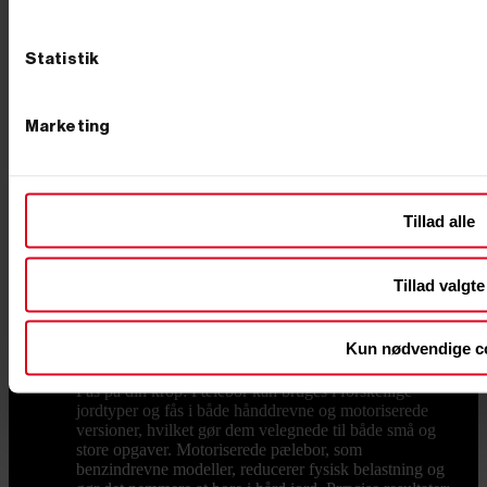
Borekapacitet og bortype Når du skal vælge borets
kapacitet, er det vigtigt at overveje, hvor store og dybe
dine huller skal være. Vores pælebor kan fås i størrelser
Statistik
fra 50 mm til 300 mm i diameter, afhængigt af
projektet. Til mindre stolper eller hegnspæle kan du
overveje et bor med en diameter på 100 mm, mens
Marketing
større huller kræver bor på 200 mm eller mere. Husk,
at til store bor, som f.eks. 250 mm og 300 mm,
anbefaler vi en 2-mandsbetjent model. Fordele ved at
bruge et pælebor Der er mange fordele ved at investere
i et pælebor, hvis du skal i gang med et projekt, der
Tillad alle
kræver at få gravet præcise huller ud. Her er nogle af
de største fordele: Spar tid og kræfter: Et pælebor er
ideelt til at bore præcise og dybe huller hurtigt og
Tillad valgte
effektivt. Det sparer både tid og kræfter i forhold til en
spade, hvilket gør det perfekt til projekter som
opsætning af hegn, stolper, træer eller skilte. Pælebor
Kun nødvendige c
skaber smalle, lige huller, der giver bedre stabilitet for
pælene, hvilket øger holdbarheden af konstruktionen.
Pas på din krop: Pælebor kan bruges i forskellige
jordtyper og fås i både hånddrevne og motoriserede
versioner, hvilket gør dem velegnede til både små og
store opgaver. Motoriserede pælebor, som
benzindrevne modeller, reducerer fysisk belastning og