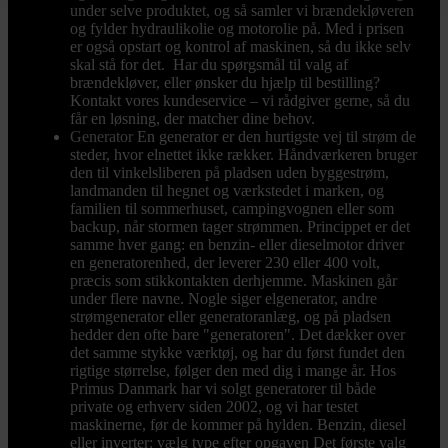
under selve produktet, og så samler vi brændekløveren
og fylder hydraulikolie og motorolie på. Med i prisen
er også opstart og kontrol af maskinen, så du ikke selv
skal stå for det. Har du spørgsmål til valg af
brændekløver, eller ønsker du hjælp til bestilling?
Kontakt vores kundeservice – vi rådgiver gerne, så du
får en løsning, der matcher dine behov.
Generator
En generator er den hurtigste vej til strøm de
steder, hvor elnettet ikke rækker. Håndværkeren bruger
den til vinkelsliberen på pladsen uden byggestrøm,
landmanden til hegnet og værkstedet i marken, og
familien til sommerhuset, campingvognen eller som
backup, når stormen tager strømmen. Princippet er det
samme hver gang: en benzin- eller dieselmotor driver
en generatorenhed, der leverer 230 eller 400 volt,
præcis som stikkontakten derhjemme. Maskinen går
under flere navne. Nogle siger elgenerator, andre
strømgenerator eller generatoranlæg, og på pladsen
hedder den ofte bare "generatoren". Det dækker over
det samme stykke værktøj, og har du først fundet den
rigtige størrelse, følger den med dig i mange år. Hos
Primus Danmark har vi solgt generatorer til både
private og erhverv siden 2002, og vi har testet
maskinerne, før de kommer på hylden. Benzin, diesel
eller inverter: vælg type efter opgaven Det første valg