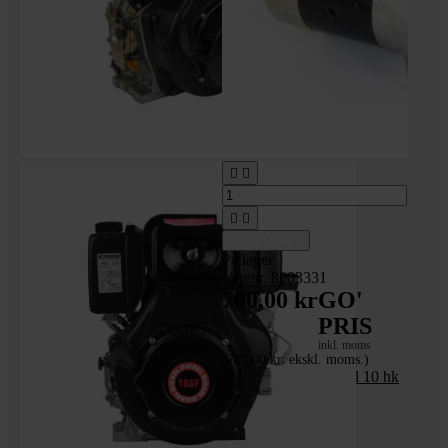




Tilføj til kurv
På lager
Varenr. 8003331
700,00 kr
GO'
PRIS
inkl. moms
(700,00 kr. ekskl. moms.)
Elstarter - 1,2 kW - til 10 hk
Lutian dieselmotor