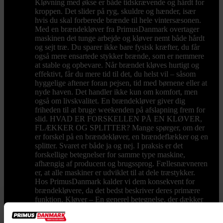
Kløvning med økse er både tidskrævende og hårdt for
kroppen. Det slider på ryg, skuldre og hænder, især
hvis du skal forberede brænde til hele vintersæsonen.
Med en brændekløver fra PrimusDanmark overtager
maskinen det tunge arbejde og kløver nemt både hårdt
og sejt træ. Du sparer ikke bare fysisk kræfter, du får
også mere ensartede stykker brænde, som er nemmere
at stable og opbevare. Når brændet kløves hurtigt og
effektivt, får du mere tid til det, du helst vil – såsom
hyggelige aftener foran pejsen, tid med børnene eller at
nyde haven. Det handler ikke kun om komfort, men
også om livskvalitet. En brændekløver giver dig
friheden til at bruge weekenden på afslapning frem for
slid. HVAD ER FORSKELLEN PÅ EN KLØVER,
FLÆKKER OG SPLITTER? Mange spørger, om der
er forskel på en brændekløver, en brændeflækker og en
splitter. Svaret er både ja og nej. I praksis er det
forskellige betegnelser for samme type maskine,
afhængig af producent og brugssprog. Fællesnævneren
er, at alle maskiner er udviklet til at dele træstykker.
Hos PrimusDanmark kalder vi dem konsekvent for
brændekløvere, da det bedst beskriver deres primære
funktion. Kløver – En generel betegnelse, der dækker
maskiner, der deler træ. Ordet anvendes bredt, både i
hobby- og professionel sammenhæng. Flækker –