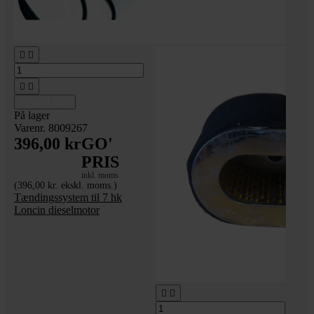




Tilføj til kurv
På lager
Varenr. 8009267
396,00 kr
GO'
PRIS
inkl. moms
(396,00 kr. ekskl. moms.)
Tændingssystem til 7 hk
Loncin dieselmotor

