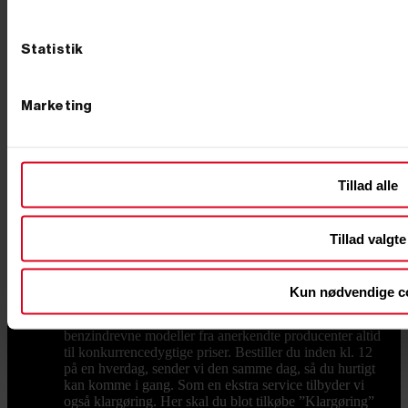
for at få råd til køb, eller kom forbi vores butik i
Børkop, hvor mange af vores varer også står udstillet.
HVILKEN OLIE SKAL BRUGES? Du skal bruge
Statistik
hydraulikolie til din brændekløver. Hydraulikolie er
tyndere end normal olie, og derfor kan stemplet i
maskinen nemmere og hurtigere bevæge sig. Desuden
Marketing
kan hydraulikolie bedre tåle høje temperaturer uden at
koge. NEM OG SIKKER BRUG, OGSÅ FOR
NYBEGYNDEREN Vores brændekløvere er designet
til både sikkerhed og brugervenlighed. De fleste
modeller kræver, at begge hænder er i brug under
Tillad alle
kløvningen, hvilket minimerer risikoen for ulykker.
Derudover er de udstyret med beskyttelsesanordninger
og stabile understel, så maskinen står sikkert under
brug. Det gør dem til et trygt valg, også for dig, der
Tillad valgte
ikke har erfaring med maskiner i forvejen.
BRÆNDEKLØVER FRA FRA
PRIMUSDANMARK Hos PrimusDanmark har vi
Kun nødvendige c
gjort det nemt for dig at finde en pålidelig og effektiv
brændekløver. Vi fører både elektriske og
benzindrevne modeller fra anerkendte producenter altid
til konkurrencedygtige priser. Bestiller du inden kl. 12
på en hverdag, sender vi den samme dag, så du hurtigt
kan komme i gang. Som en ekstra service tilbyder vi
også klargøring. Her skal du blot tilkøbe ”Klargøring”