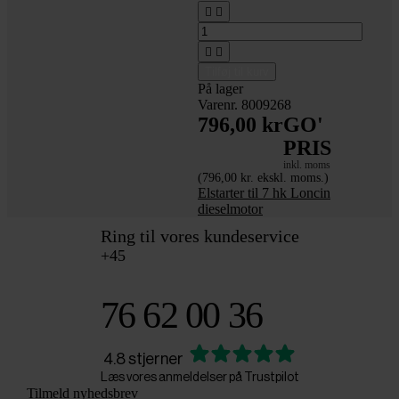




Tilføj til kurv
På lager
Varenr. 8009268
796,00 kr
GO'
PRIS
inkl. moms
(796,00 kr. ekskl. moms.)
Elstarter til 7 hk Loncin
dieselmotor
Ring til vores kundeservice
+45
76 62 00 36
4.8 stjerner
Læs vores anmeldelser på Trustpilot
Tilmeld nyhedsbrev