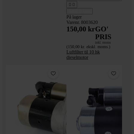


Tilføj til kurv
På lager
Varenr. 8003620
150,00 kr
GO'
PRIS
inkl. moms
(150,00 kr. ekskl. moms.)
Luftfilter til 10 hk
dieselmotor