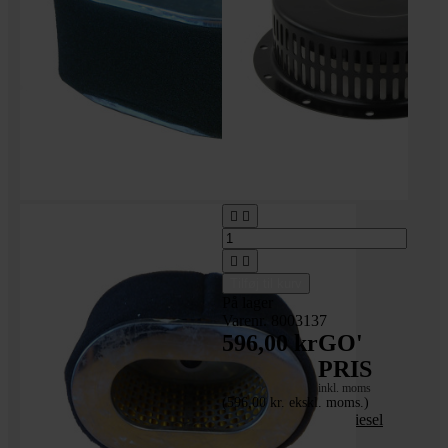




Tilføj til kurv
På lager
Varenr. 8003137
596,00 kr
GO'
PRIS
inkl. moms
(596,00 kr. ekskl. moms.)
Rekylstart til Lutiandiesel
motor 10 hk