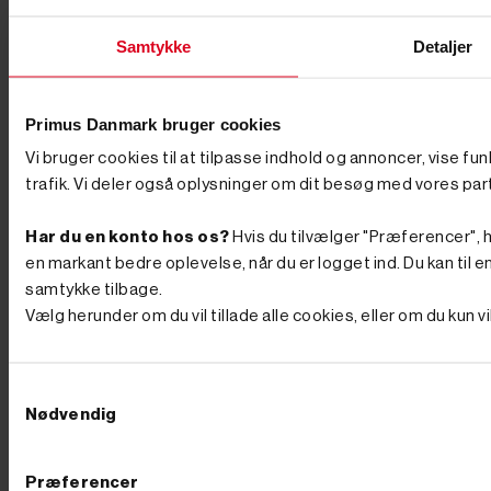
Bruges ofte som synonym, men har i nogle
sammenhænge været brugt om mindre kraftige
Samtykke
Detaljer
modeller til privat brug. Splitter – Et mere teknisk
udtryk, der især anvendes internationalt. Her henvises
ofte til selve kløvemekanismen, typisk hydraulisk. Hos
PrimusDanmark er det vigtigste, at du får den rigtige
Primus Danmark bruger cookies
løsning til dine behov, uanset hvilken betegnelse der
bruges. HVILKEN TYPE ER BEDST TIL DIT
Vi bruger cookies til at tilpasse indhold og annoncer, vise fu
BEHOV Brændekløvere fås i flere størrelser og
modeller. Til mindre behov og almindelig
trafik. Vi deler også oplysninger om dit besøg med vores par
husholdningsbrug er en elektrisk model ofte
tilstrækkelig. De er kompakte, støjsvage og nemme at
Har du en konto hos os?
Hvis du tilvælger "Præferencer", hu
betjene. Skal du derimod kløve store mængder brænde
eller arbejde med sejt træ som eg eller bøg, anbefaler vi
en markant bedre oplevelse, når du er logget ind. Du kan til en
en kraftigere model – for eksempel en benzindrevet
samtykke tilbage.
model med højere kløvekraft. Få et overblik over de
Vælg herunder om du vil tillade alle cookies, eller om du kun 
bedste brændekløvere til dit behov her: Kapacitet - En
lille model kan klare op til 7 tons, hvor de store kan
kløve op til 22 tons. Kløvning - Små maskiner kløver
kun vandret, hvorimod større brændekløvere også kan
Samtykkevalg
kløve lodret. Motor - Skal den drives af benzin eller
Nødvendig
køre elektrisk? Kløvelængde - Hvilken længde skal dit
kløvede brænde have? Er du i tvivl om, hvilken
brændekløver der passer til dine behov, står vi klar med
hjælp og vejledning. Ring endelig til os på 76 62 00 36
Præferencer