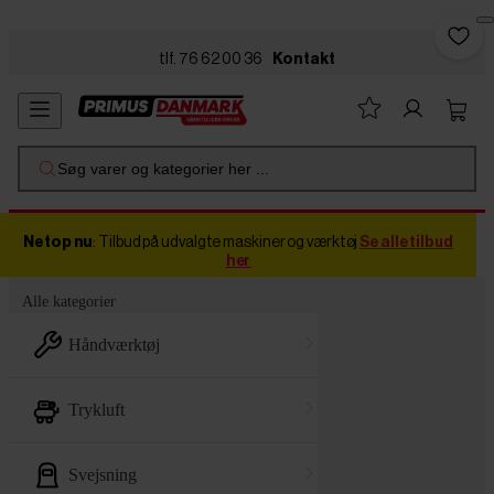
Skip to main content
tlf. 76 62 00 36
Kontakt
Søg varer og kategorier her ...
Netop nu
: Tilbud på udvalgte maskiner og værktøj
Se alle tilbud
her
Alle kategorier
håndværktøj
trykluft
svejsning