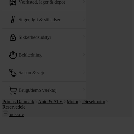
værksted, lager & depot
stiger, løft & stilladser
sikkerhedsudstyr
beklædning
sæson & vejr
brugt/demo værktøj
Primus Danmark
Auto & ATV
Motor
Dieselmotor
Reservedele
udskriv