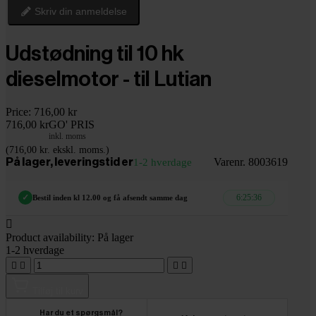
Skriv din anmeldelse
Udstødning til 10 hk
dieselmotor - til Lutian
Price:
716,00 kr
716,00 kr
GO' PRIS
inkl. moms
(716,00 kr. ekskl. moms.)
Varenr. 8003619
På lager, leveringstid er
1-2 hverdage
6:25:35
✓
Bestil inden kl 12.00 og få afsendt samme dag

Product availability:
På lager
1-2 hverdage




Tilføj til kurv
Har du et spørgsmål?