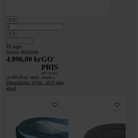




Tilføj til kurv
På lager
Varenr. 8002660
4.996,00 kr
GO'
PRIS
inkl. moms
(4.996,00 kr. ekskl. moms.)
Dieselmotor 10 hk - Ø25 mm
aksel