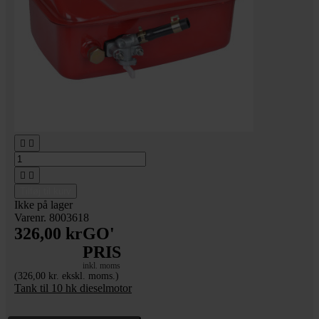




Tilføj til kurv
Ikke på lager
Varenr. 8003618
326,00 kr
GO'
PRIS
inkl. moms
(326,00 kr. ekskl. moms.)
Tank til 10 hk dieselmotor