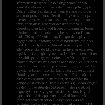
står mellem tre typer. En benzingenerator er den
klassiske allrounder til værksted, have og byggeplads.
Den er billigst i anskaffelse, nem at starte og findes fra
små transportable modeller til kraftige maskiner på
næsten 8.000 watt. Skal maskinen køre mange timer i
træk, er en dieselgenerator det stærkeste valg.
Dieselmotoren kører ved lavere omdrejninger, bruger
mindre brændstof under tung belastning og fås med
både 230 og 400 volt udtag. Det gør den oplagt til
byggepladser, landbrug og faste nødstrømsløsninger.
Skal du drive følsom elektronik som computere, tv
eller ladere, skal du kigge efter en invertergenerator,
også kaldet en digital generator. Den leverer en helt ren
og stabil spænding, vejer ofte under 20 kilo og er
markant mere støjsvag end de åbne modeller. Derfor er
den favoritten til camping, sommerhus og festival. Går
du efter et bestemt mærke, kan du gå direkte til vores
Honda-generatorer med de velkendte EU-modeller
eller vores Hyundai-generatorer, der spænder fra
kompakte invertere til store dieselanlæg. Sådan vælger
du den rigtige størrelse Størrelsen måles i watt, og
regnestykket er vigtigere end de fleste tror. Kig på
typepladen på de apparater, du vil tilslutte, og læg
forbruget sammen for det udstyr, der skal køre
samtidig. En hækkeklipper nøjes med omkring 500