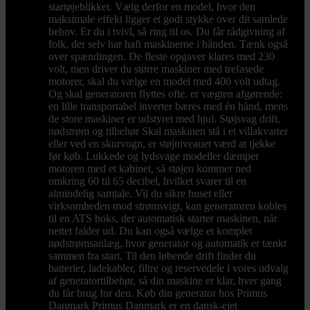
startøjeblikket. Vælg derfor en model, hvor den
maksimale effekt ligger et godt stykke over dit samlede
behov. Er du i tvivl, så ring til os. Du får rådgivning af
folk, der selv har haft maskinerne i hånden. Tænk også
over spændingen. De fleste opgaver klares med 230
volt, men driver du større maskiner med trefasede
motorer, skal du vælge en model med 400 volt udtag.
Og skal generatoren flyttes ofte, er vægten afgørende:
en lille transportabel inverter bæres med én hånd, mens
de store maskiner er udstyret med hjul. Støjsvag drift,
nødstrøm og tilbehør Skal maskinen stå i et villakvarter
eller ved en skurvogn, er støjniveauet værd at tjekke
før køb. Lukkede og lydsvage modeller dæmper
motoren med et kabinet, så støjen kommer ned
omkring 60 til 65 decibel, hvilket svarer til en
almindelig samtale. Vil du sikre huset eller
virksomheden mod strømsvigt, kan generatoren kobles
til en ATS boks, der automatisk starter maskinen, når
nettet falder ud. Du kan også vælge et komplet
nødstrømsanlæg, hvor generator og automatik er tænkt
sammen fra start. Til den løbende drift finder du
batterier, ladekabler, filtre og reservedele i vores udvalg
af generatortilbehør, så din maskine er klar, hver gang
du får brug for den. Køb din generator hos Primus
Danmark Primus Danmark er en dansk-ejet