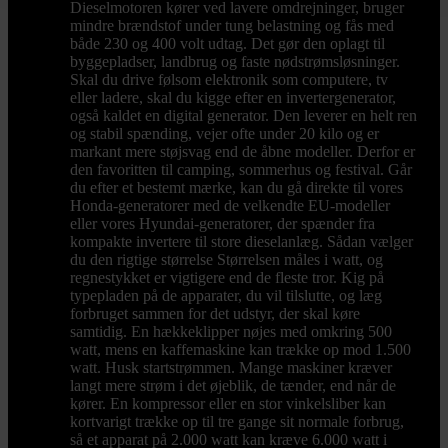
Dieselmotoren kører ved lavere omdrejninger, bruger
mindre brændstof under tung belastning og fås med
både 230 og 400 volt udtag. Det gør den oplagt til
byggepladser, landbrug og faste nødstrømsløsninger.
Skal du drive følsom elektronik som computere, tv
eller ladere, skal du kigge efter en invertergenerator,
også kaldet en digital generator. Den leverer en helt ren
og stabil spænding, vejer ofte under 20 kilo og er
markant mere støjsvag end de åbne modeller. Derfor er
den favoritten til camping, sommerhus og festival. Går
du efter et bestemt mærke, kan du gå direkte til vores
Honda-generatorer med de velkendte EU-modeller
eller vores Hyundai-generatorer, der spænder fra
kompakte invertere til store dieselanlæg. Sådan vælger
du den rigtige størrelse Størrelsen måles i watt, og
regnestykket er vigtigere end de fleste tror. Kig på
typepladen på de apparater, du vil tilslutte, og læg
forbruget sammen for det udstyr, der skal køre
samtidig. En hækkeklipper nøjes med omkring 500
watt, mens en kaffemaskine kan trække op mod 1.500
watt. Husk startstrømmen. Mange maskiner kræver
langt mere strøm i det øjeblik, de tænder, end når de
kører. En kompressor eller en stor vinkelsliber kan
kortvarigt trække op til tre gange sit normale forbrug,
så et apparat på 2.000 watt kan kræve 6.000 watt i