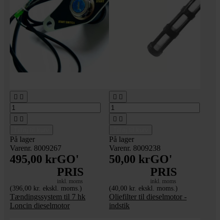








Tilføj til kurv
Tilføj til kurv
På lager
På lager
Varenr. 8009267
Varenr. 8009238
495,00 kr
GO'
50,00 kr
GO'
PRIS
PRIS
inkl. moms
inkl. moms
(396,00 kr. ekskl. moms.)
(40,00 kr. ekskl. moms.)
Tændingssystem til 7 hk
Oliefilter til dieselmotor -
Loncin dieselmotor
indstik