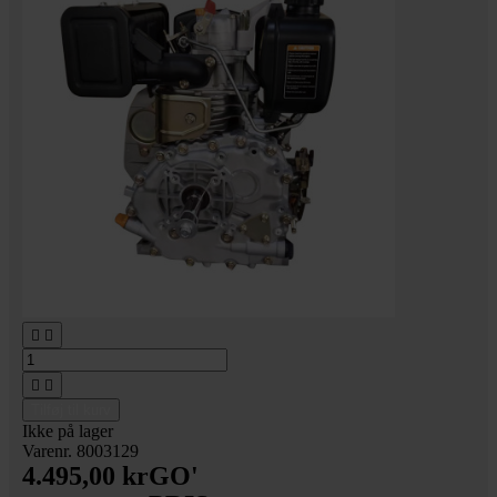




Tilføj til kurv
Ikke på lager
Varenr. 8003129
4.495,00 kr
GO'