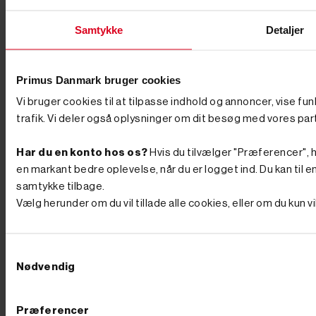
kan hydraulikolie bedre tåle høje temperaturer uden at
koge. NEM OG SIKKER BRUG, OGSÅ FOR
NYBEGYNDEREN Vores brændekløvere er designet
Samtykke
Detaljer
til både sikkerhed og brugervenlighed. De fleste
modeller kræver, at begge hænder er i brug under
kløvningen, hvilket minimerer risikoen for ulykker.
Derudover er de udstyret med beskyttelsesanordninger
Primus Danmark bruger cookies
og stabile understel, så maskinen står sikkert under
Vi bruger cookies til at tilpasse indhold og annoncer, vise fu
brug. Det gør dem til et trygt valg, også for dig, der
ikke har erfaring med maskiner i forvejen.
trafik. Vi deler også oplysninger om dit besøg med vores par
BRÆNDEKLØVER FRA FRA
PRIMUSDANMARK Hos PrimusDanmark har vi
Har du en konto hos os?
Hvis du tilvælger "Præferencer", hu
gjort det nemt for dig at finde en pålidelig og effektiv
brændekløver. Vi fører både elektriske og
en markant bedre oplevelse, når du er logget ind. Du kan til en
benzindrevne modeller fra anerkendte producenter altid
samtykke tilbage.
til konkurrencedygtige priser. Bestiller du inden kl. 12
Vælg herunder om du vil tillade alle cookies, eller om du kun 
på en hverdag, sender vi den samme dag, så du hurtigt
kan komme i gang. Som en ekstra service tilbyder vi
også klargøring. Her skal du blot tilkøbe ”Klargøring”
under selve produktet, og så samler vi brændekløveren
Samtykkevalg
og fylder hydraulikolie og motorolie på. Med i prisen
Nødvendig
er også opstart og kontrol af maskinen, så du ikke selv
skal stå for det. Har du spørgsmål til valg af
brændekløver, eller ønsker du hjælp til bestilling?
Kontakt vores kundeservice – vi rådgiver gerne, så du
Præferencer