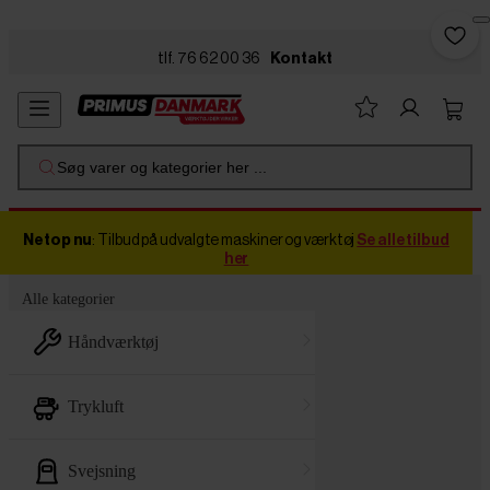
Skip to main content
tlf. 76 62 00 36
Kontakt
Søg varer og kategorier her ...
Netop nu
: Tilbud på udvalgte maskiner og værktøj
Se alle tilbud
her
Alle kategorier
håndværktøj
trykluft
svejsning