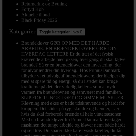
Returnering og Bytning
Fortyd Køb
Aktuelle tilbud
Black Friday 2026
Kategorier
Toggle kategorier links

Brændekløver
GØR OP MED DET HÅRDE
ARBEJDE: EN BRÆNDEKLØVER GØR DIN
HVERDAG LETTERE Er du træt af det fysisk
krævende arbejde med øksen, hver gang du skal kløve
brænde? Så er en brændekløver den investering, der
for alvor ændrer din hverdag. Hos PrimusDanmark
tilbyder vi et udvalg af brændekløvere, der hjælper dig
med at spare tid og energi, så du i stedet kan bruge
kræfterne på det, der virkelig tæller – som at nyde
varmen fra brændeovnen og samværet med familien.
SLIP FOR TUNGE LØFT OG ØMME MUSKLER
Kløvning med økse er både tidskrævende og hårdt for
kroppen. Det slider på ryg, skuldre og hænder, især
hvis du skal forberede brænde til hele vintersæsonen.
Med en brændekløver fra PrimusDanmark overtager
maskinen det tunge arbejde og kløver nemt både hårdt
og sejt træ. Du sparer ikke bare fysisk kræfter, du får
også mere ensartede stykker brænde, som er nemmere