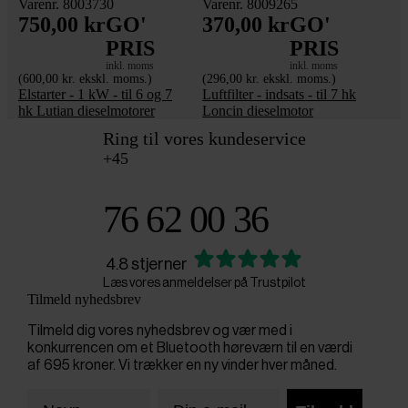
Varenr. 8003730
Varenr. 8009265
750,00 kr
GO'
370,00 kr
GO'
PRIS
PRIS
inkl. moms
inkl. moms
(600,00 kr. ekskl. moms.)
(296,00 kr. ekskl. moms.)
Elstarter - 1 kW - til 6 og 7
Luftfilter - indsats - til 7 hk
hk Lutian dieselmotorer
Loncin dieselmotor
Ring til vores kundeservice
+45
76 62 00 36
4.8 stjerner
Læs vores anmeldelser på Trustpilot
Tilmeld nyhedsbrev
Tilmeld dig vores nyhedsbrev og vær med i
konkurrencen om et Bluetooth høreværn til en værdi
af 695 kroner. Vi trækker en ny vinder hver måned.