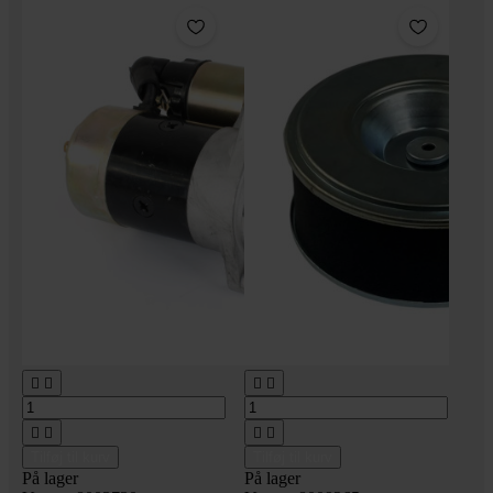








Tilføj til kurv
Tilføj til kurv
På lager
På lager