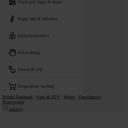
værksted, lager & depot
stiger, løft & stilladser
sikkerhedsudstyr
beklædning
sæson & vejr
brugt/demo værktøj
Primus Danmark
Auto & ATV
Motor
Dieselmotor
Reservedele
udskriv