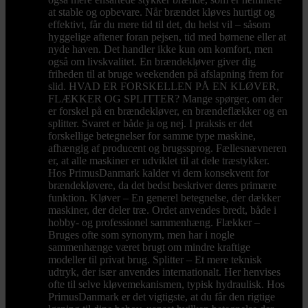
at stable og opbevare. Når brændet kløves hurtigt og
effektivt, får du mere tid til det, du helst vil – såsom
hyggelige aftener foran pejsen, tid med børnene eller at
nyde haven. Det handler ikke kun om komfort, men
også om livskvalitet. En brændekløver giver dig
friheden til at bruge weekenden på afslapning frem for
slid. HVAD ER FORSKELLEN PÅ EN KLØVER,
FLÆKKER OG SPLITTER? Mange spørger, om der
er forskel på en brændekløver, en brændeflækker og en
splitter. Svaret er både ja og nej. I praksis er det
forskellige betegnelser for samme type maskine,
afhængig af producent og brugssprog. Fællesnævneren
er, at alle maskiner er udviklet til at dele træstykker.
Hos PrimusDanmark kalder vi dem konsekvent for
brændekløvere, da det bedst beskriver deres primære
funktion. Kløver – En generel betegnelse, der dækker
maskiner, der deler træ. Ordet anvendes bredt, både i
hobby- og professionel sammenhæng. Flækker –
Bruges ofte som synonym, men har i nogle
sammenhænge været brugt om mindre kraftige
modeller til privat brug. Splitter – Et mere teknisk
udtryk, der især anvendes internationalt. Her henvises
ofte til selve kløvemekanismen, typisk hydraulisk. Hos
PrimusDanmark er det vigtigste, at du får den rigtige