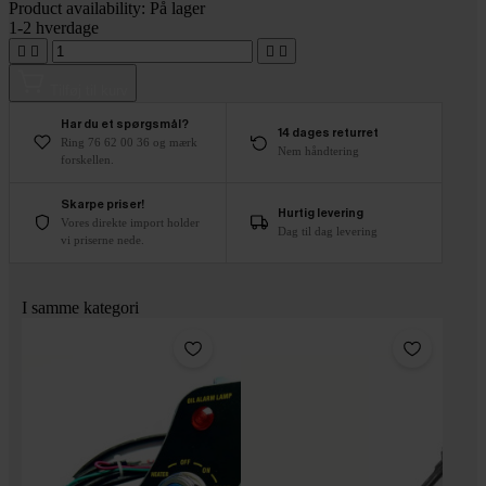
Product availability:
På lager
1-2 hverdage




Tilføj til kurv
Har du et spørgsmål?
14 dages returret
Ring 76 62 00 36 og mærk
Nem håndtering
forskellen.
Skarpe priser!
Hurtig levering
Vores direkte import holder
Dag til dag levering
vi priserne nede.
I samme kategori