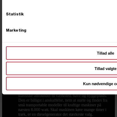
får en løsning, der matcher dine behov.
Generator
En generator er den hurtigste vej til strøm de
steder, hvor elnettet ikke rækker. Håndværkeren bruger
Statistik
den til vinkelsliberen på pladsen uden byggestrøm,
landmanden til hegnet og værkstedet i marken, og
familien til sommerhuset, campingvognen eller som
backup, når stormen tager strømmen. Princippet er det
Marketing
samme hver gang: en benzin- eller dieselmotor driver
en generatorenhed, der leverer 230 eller 400 volt,
præcis som stikkontakten derhjemme. Maskinen går
under flere navne. Nogle siger elgenerator, andre
Tillad alle
strømgenerator eller generatoranlæg, og på pladsen
hedder den ofte bare "generatoren". Det dækker over
det samme stykke værktøj, og har du først fundet den
rigtige størrelse, følger den med dig i mange år. Hos
Tillad valgte
Primus Danmark har vi solgt generatorer til både
private og erhverv siden 2002, og vi har testet
maskinerne, før de kommer på hylden. Benzin, diesel
Kun nødvendige c
eller inverter: vælg type efter opgaven Det første valg
står mellem tre typer. En benzingenerator er den
klassiske allrounder til værksted, have og byggeplads.
Den er billigst i anskaffelse, nem at starte og findes fra
små transportable modeller til kraftige maskiner på
næsten 8.000 watt. Skal maskinen køre mange timer i
træk, er en dieselgenerator det stærkeste valg.