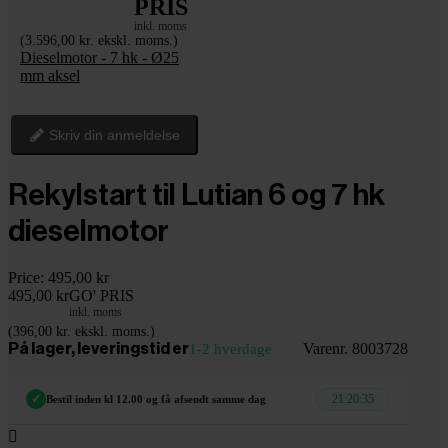
PRIS
inkl. moms
(3.596,00 kr. ekskl. moms.)
Dieselmotor - 7 hk - Ø25
mm aksel
Skriv din anmeldelse
Rekylstart til Lutian 6 og 7 hk
dieselmotor
Price:
495,00 kr
495,00 kr
GO' PRIS
inkl. moms
(396,00 kr. ekskl. moms.)
Varenr. 8003728
På lager, leveringstid er
1-2 hverdage
21:20:34
✓
Bestil inden kl 12.00 og få afsendt samme dag
