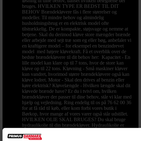
løsning til dine behov, uanset hvilken betegnelse der
bruges. HVILKEN TYPE ER BEDST TIL DIT
BEHOV Brændekløvere fås i flere størrelser og
modeller. Til mindre behov og almindelig
husholdningsbrug er en elektrisk model ofte
tilstrækkelig. De er kompakte, støjsvage og nemme at
betjene. Skal du derimod kløve store mængder brænde
eller arbejde med sejt træ som eg eller bøg, anbefaler vi
en kraftigere model – for eksempel en benzindrevet
model med højere kløvekraft. Få et overblik over de
bedste brændekløvere til dit behov her: Kapacitet - En
lille model kan klare op til 7 tons, hvor de store kan
kløve op til 22 tons. Kløvning - Små maskiner kløver
kun vandret, hvorimod større brændekløvere også kan
kløve lodret. Motor - Skal den drives af benzin eller
køre elektrisk? Kløvelængde - Hvilken længde skal dit
kløvede brænde have? Er du i tvivl om, hvilken
brændekløver der passer til dine behov, står vi klar med
hjælp og vejledning. Ring endelig til os på 76 62 00 36
for at få råd til køb, eller kom forbi vores butik i
Børkop, hvor mange af vores varer også står udstillet.
HVILKEN OLIE SKAL BRUGES? Du skal bruge
hydraulikolie til din brændekløver. Hydraulikolie er
tyndere end normal olie, og derfor kan stemplet i
maskinen nemmere og hurtigere bevæge sig. Desuden