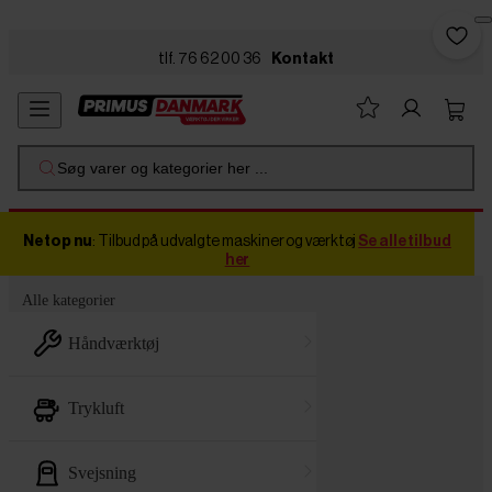
Skip to main content
tlf. 76 62 00 36
Kontakt
Søg varer og kategorier her ...
Netop nu
: Tilbud på udvalgte maskiner og værktøj
Se alle tilbud
her
Alle kategorier
håndværktøj
trykluft
svejsning