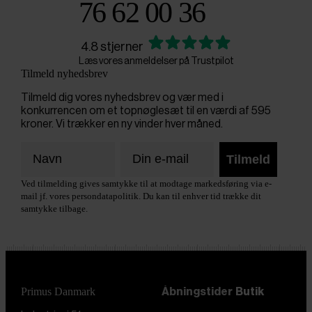
76 62 00 36
4.8 stjerner
Læs vores anmeldelser på Trustpilot
Tilmeld nyhedsbrev
Tilmeld dig vores nyhedsbrev og vær med i
konkurrencen om et topnøglesæt til en værdi af 595
kroner. Vi trækker en ny vinder hver måned.
Tilmeld
Ved tilmelding gives samtykke til at modtage markedsføring via e-
mail jf. vores persondatapolitik. Du kan til enhver tid trække dit
samtykke tilbage.
Primus Danmark
Åbningstider
Butik