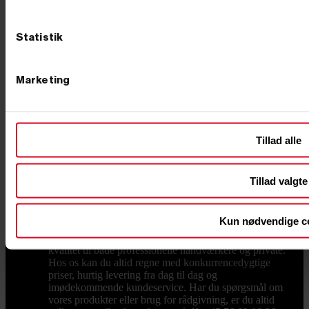
skaber smalle, lige huller, der giver bedre stabilitet for
pælene, hvilket øger holdbarheden af konstruktionen.
Pas på din krop: Pælebor kan bruges i forskellige
Statistik
jordtyper og fås i både hånddrevne og motoriserede
versioner, hvilket gør dem velegnede til både små og
store opgaver. Motoriserede pælebor, som
benzindrevne modeller, reducerer fysisk belastning og
Marketing
gør det nemmere at bore i hård jord. Præcise resultater:
Ved at bruge et pælebor forstyrrer du også mindre af
jorden omkring hullet, hvilket sikrer et ryddeligt
arbejdsområde. Det er et alsidigt værktøj, der hurtigt
kan tjene sig selv hjem gennem høj effektivitet og
Tillad alle
præcision. Pris og kvalitet Når du skal vælge et
pælebor, er det vigtigt at overveje både pris og kvalitet.
Hos PrimusDanmark tilbyder vi kvalitetsprodukter til
Tillad valgte
konkurrencedygtige priser. Vi har både til dig, der
søger en mere økonomisk løsning, og til dig der søger
premium produkter, så du kan finde det pælebor, der
Kun nødvendige c
passer til dit budget. Lynhurtig levering og venlig
service Hos PrimusDanmark tilbyder vi værktøj af høj
kvalitet til både professionelle håndværkere og private.
Hos os kan du altid regne med konkurrencedygtige
priser, hurtig levering fra dag til dag og
imødekommende kundeservice. Har du spørgsmål om
vores produkter eller brug for rådgivning, er du altid