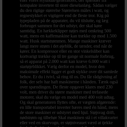
eller vores Hyundai-generatorer, der spænder fra
kompakte invertere til store dieselanlæg. Sådan vælger
du den rigtige størrelse Størrelsen måles i watt, og
regnestykket er vigtigere end de fleste tror. Kig på
typepladen på de apparater, du vil tilslutte, og læg
forbruget sammen for det udstyr, der skal køre
samtidig. En hækkeklipper nøjes med omkring 500
watt, mens en kaffemaskine kan trække op mod 1.500
watt. Husk startstrømmen. Mange maskiner kræver
langt mere strøm i det øjeblik, de tænder, end når de
kører. En kompressor eller en stor vinkelsliber kan
kortvarigt trække op til tre gange sit normale forbrug,
så et apparat på 2.000 watt kan kræve 6.000 watt i
startøjeblikket. Vælg derfor en model, hvor den
maksimale effekt ligger et godt stykke over dit samlede
behov. Er du i tvivl, så ring til os. Du får rådgivning af
folk, der selv har haft maskinerne i hånden. Tænk også
over spændingen. De fleste opgaver klares med 230
volt, men driver du større maskiner med trefasede
motorer, skal du vælge en model med 400 volt udtag.
Og skal generatoren flyttes ofte, er vægten afgørende:
en lille transportabel inverter bæres med én hånd, mens
de store maskiner er udstyret med hjul. Støjsvag drift,
nødstrøm og tilbehør Skal maskinen stå i et villakvarter
eller ved en skurvogn, er støjniveauet værd at tjekke