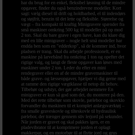
har du brug for en enkel, fleksibel løsning til de mindre
opgaver, finder du også benzindrevne modeller. Kort
sagt: vælg diesel til drift og holdbarhed, el til indendørs
og støjfrit, benzin til det lette og fleksible. Størrelse og
vægt – fra kompakt til kraftig Minigravere spænder fra
små maskiner omkring 500 kg til modeller på op mod
2 ton. Skal du bare grave i egen have, kan du klare dig
med en lille minigraver – nogle helt små modeller har
endda ben som en "edderkop", så de kommer ind, hvor
pladsen er trang. Skal du arbejde professionelt, er en
maskine på larvebånd fra omkring 1 ton og opefter det
rigtige valg, og langt de fleste opgaver kan løses med
maskiner under 2 ton. Leder du efter en mini
rendegraver eller en af de mindre gravemaskiner til
både grave- og læsseopgaver, hjælper vi dig gerne med
at ramme den rigtige vægtklasse til netop dit behov.
Tilbehør og udstyr, der gør arbejdet nemmere En
minigraver er kun så god som det, du monterer på den.
Med det rette tilbehør som skovle, pælebor og skovklo
forvandler du maskinen til et komplet anlægsværktøj –
fra smalle graveskovle og tilteskovle til hydraulisk
pælebor, der trænger gennem stiv lerjord på sekunder.
Når jorden er gravet og skal pakkes igen, er en
pladevibrator til at komprimere jorden et oplagt
makkerpar, og en motorbør til at flytte jord og grus