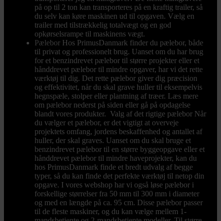
på op til 2 ton kan transporteres på en kraftig trailer, så
du selv kan køre maskinen ud til opgaven. Vælg en
trailer med tilstrækkelig totalvægt og en god
opkørselsrampe til maskinens vægt.
Pælebor
Hos PrimusDanmark finder du pælebor, både
til privat og professionelt brug. Uanset om du har brug
for et benzindrevet pælebor til større projekter eller et
hånddrevet pælebor til mindre opgaver, har vi det rette
værktøj til dig. Det rette pælebor giver dig præcision
og effektivitet, når du skal grave huller til eksempelvis
hegnspæle, stolper eller plantning af træer. Læs mere
om pælebor nederst på siden eller gå på opdagelse
blandt vores produkter. Valg af det rigtige pælebor Når
du vælger et pælebor, er det vigtigt at overveje
projektets omfang, jordens beskaffenhed og antallet af
huller, der skal graves. Uanset om du skal bruge et
benzindrevet pælebor til en større byggeopgave eller et
hånddrevet pælebor til mindre haveprojekter, kan du
hos PrimusDanmark finde et bredt udvalg af begge
typer, så du kan finde det perfekte værktøj til netop din
opgave. I vores webshop har vi også løse pælebor i
forskellige størrelser fra 50 mm til 300 mm i diameter
og med en længde på ca. 95 cm. Disse pælebor passer
til de fleste maskiner, og du kan vælge mellem 1-
mandsbetjente og 2-mandsbetjente modeller. Til større