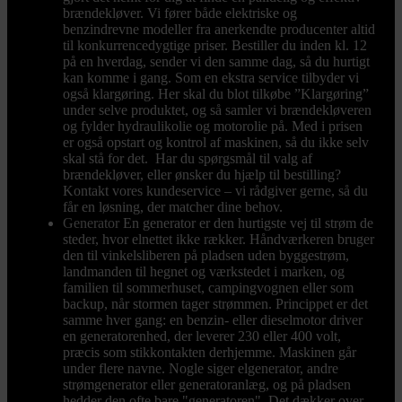
brændekløver. Vi fører både elektriske og
benzindrevne modeller fra anerkendte producenter altid
til konkurrencedygtige priser. Bestiller du inden kl. 12
på en hverdag, sender vi den samme dag, så du hurtigt
kan komme i gang. Som en ekstra service tilbyder vi
også klargøring. Her skal du blot tilkøbe ”Klargøring”
under selve produktet, og så samler vi brændekløveren
og fylder hydraulikolie og motorolie på. Med i prisen
er også opstart og kontrol af maskinen, så du ikke selv
skal stå for det. Har du spørgsmål til valg af
brændekløver, eller ønsker du hjælp til bestilling?
Kontakt vores kundeservice – vi rådgiver gerne, så du
får en løsning, der matcher dine behov.
Generator
En generator er den hurtigste vej til strøm de
steder, hvor elnettet ikke rækker. Håndværkeren bruger
den til vinkelsliberen på pladsen uden byggestrøm,
landmanden til hegnet og værkstedet i marken, og
familien til sommerhuset, campingvognen eller som
backup, når stormen tager strømmen. Princippet er det
samme hver gang: en benzin- eller dieselmotor driver
en generatorenhed, der leverer 230 eller 400 volt,
præcis som stikkontakten derhjemme. Maskinen går
under flere navne. Nogle siger elgenerator, andre
strømgenerator eller generatoranlæg, og på pladsen
hedder den ofte bare "generatoren". Det dækker over