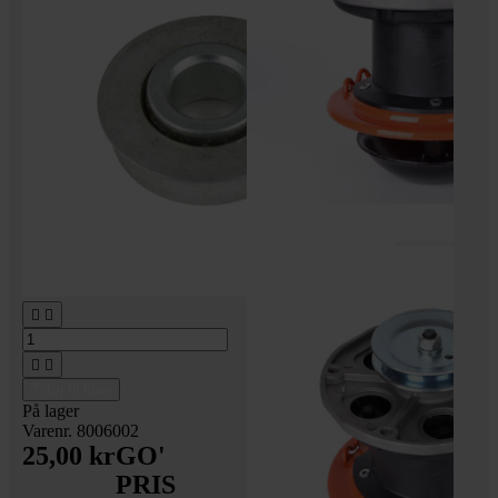




Tilføj til kurv
På lager
Varenr. 8006002
25,00 kr
GO'
PRIS