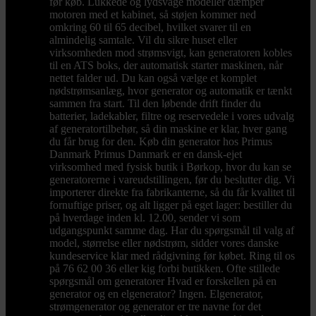
før køb. Lukkede og lydsvage modeller dæmper
motoren med et kabinet, så støjen kommer ned
omkring 60 til 65 decibel, hvilket svarer til en
almindelig samtale. Vil du sikre huset eller
virksomheden mod strømsvigt, kan generatoren kobles
til en ATS boks, der automatisk starter maskinen, når
nettet falder ud. Du kan også vælge et komplet
nødstrømsanlæg, hvor generator og automatik er tænkt
sammen fra start. Til den løbende drift finder du
batterier, ladekabler, filtre og reservedele i vores udvalg
af generatortilbehør, så din maskine er klar, hver gang
du får brug for den. Køb din generator hos Primus
Danmark Primus Danmark er en dansk-ejet
virksomhed med fysisk butik i Børkop, hvor du kan se
generatorerne i vareudstillingen, før du beslutter dig. Vi
importerer direkte fra fabrikanterne, så du får kvalitet til
fornuftige priser, og alt ligger på eget lager: bestiller du
på hverdage inden kl. 12.00, sender vi som
udgangspunkt samme dag. Har du spørgsmål til valg af
model, størrelse eller nødstrøm, sidder vores danske
kundeservice klar med rådgivning før købet. Ring til os
på 76 62 00 36 eller kig forbi butikken. Ofte stillede
spørgsmål om generatorer Hvad er forskellen på en
generator og en elgenerator? Ingen. Elgenerator,
strømgenerator og generator er tre navne for det