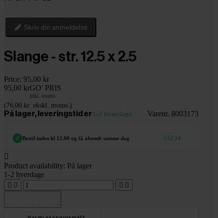
Skriv din anmeldelse
Slange - str. 12.5 x 2.5
Price:
95,00 kr
95,00 kr
GO' PRIS
inkl. moms
(76,00 kr. ekskl. moms.)
Varenr. 8003173
På lager, leveringstid er
1-2 hverdage
5:52:13
✓
Bestil inden kl 12.00 og få afsendt samme dag

Product availability:
På lager
1-2 hverdage




Tilføj til kurv
Har du et spørgsmål?