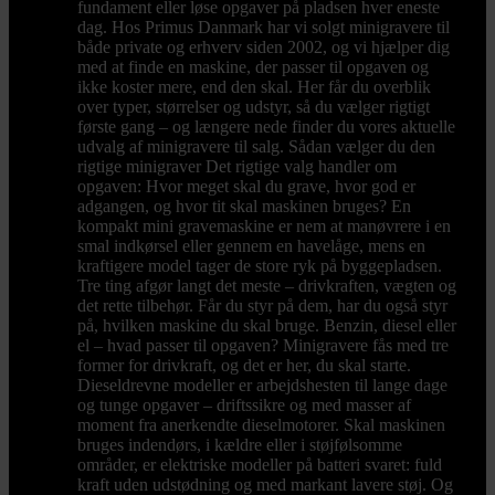
fundament eller løse opgaver på pladsen hver eneste
dag. Hos Primus Danmark har vi solgt minigravere til
både private og erhverv siden 2002, og vi hjælper dig
med at finde en maskine, der passer til opgaven og
ikke koster mere, end den skal. Her får du overblik
over typer, størrelser og udstyr, så du vælger rigtigt
første gang – og længere nede finder du vores aktuelle
udvalg af minigravere til salg. Sådan vælger du den
rigtige minigraver Det rigtige valg handler om
opgaven: Hvor meget skal du grave, hvor god er
adgangen, og hvor tit skal maskinen bruges? En
kompakt mini gravemaskine er nem at manøvrere i en
smal indkørsel eller gennem en havelåge, mens en
kraftigere model tager de store ryk på byggepladsen.
Tre ting afgør langt det meste – drivkraften, vægten og
det rette tilbehør. Får du styr på dem, har du også styr
på, hvilken maskine du skal bruge. Benzin, diesel eller
el – hvad passer til opgaven? Minigravere fås med tre
former for drivkraft, og det er her, du skal starte.
Dieseldrevne modeller er arbejdshesten til lange dage
og tunge opgaver – driftssikre og med masser af
moment fra anerkendte dieselmotorer. Skal maskinen
bruges indendørs, i kældre eller i støjfølsomme
områder, er elektriske modeller på batteri svaret: fuld
kraft uden udstødning og med markant lavere støj. Og