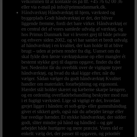
velkommen til at kontakte os på tlf. +45 76 62 00 36
eller via e-mail på info@primusdanmark.dk.
Håndværktøj
Håndværktøj til hjem, værksted og
byggeplads Godt håndværktøj er det, der bliver
liggende fremme, fordi det bare virker. Håndværktøj er
en central del af vores samlede udvalg af værktøj, og
hos Primus Danmark har vi leveret grej til både private
og erhverv siden 2002, og vi har samlet et bredt udvalg
af håndværktøj i en kvalitet, der kan holde til at blive
brugt – uden at prisen render fra dig. Uanset om du
skal fylde den første værktøjskasse op eller mangler ét
bestemt stykke grej til dagens opgave, finder du det
her. Nedenfor får du overblik over de vigtigste typer
håndværktøj, og hvad du skal kigge efter, når du
vælger. Sådan vælger du godt håndværktøj Kvalitet
handler om materialer, forarbejdning og ergonomi.
Hærdet stål holder skæret og kæberne skarpe længere,
og en ordentlig overfladebehandling beskytter mod rust
i et fugtigt værksted. Lige så vigtigt er det, hvordan
grejet ligger i hånden: et soft-grip- eller gummihåndtag
giver et sikkert greb, også når du arbejder længe eller
har svedige hænder. Et stykke håndværktøj, der sidder
godt, sliter mindre på hånd og håndled – og gør
arbejdet både hurtigere og mere præcist. Vores råd er
enkelt: vælg det, der passer til opgaven, og prioritér