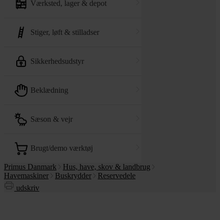
værksted, lager & depot
stiger, løft & stilladser
sikkerhedsudstyr
beklædning
sæson & vejr
brugt/demo værktøj
Primus Danmark
Hus, have, skov & landbrug
Havemaskiner
Buskrydder
Reservedele
udskriv