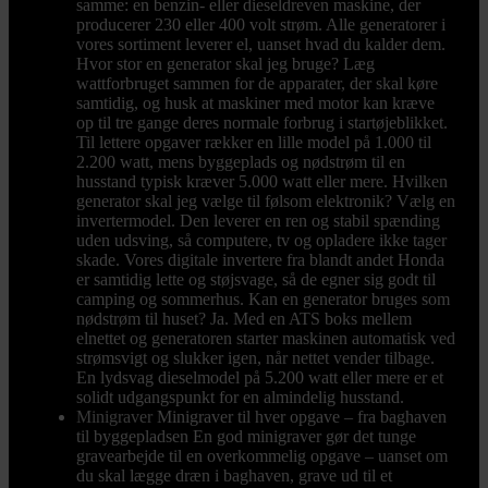
samme: en benzin- eller dieseldreven maskine, der
producerer 230 eller 400 volt strøm. Alle generatorer i
vores sortiment leverer el, uanset hvad du kalder dem.
Hvor stor en generator skal jeg bruge? Læg
wattforbruget sammen for de apparater, der skal køre
samtidig, og husk at maskiner med motor kan kræve
op til tre gange deres normale forbrug i startøjeblikket.
Til lettere opgaver rækker en lille model på 1.000 til
2.200 watt, mens byggeplads og nødstrøm til en
husstand typisk kræver 5.000 watt eller mere. Hvilken
generator skal jeg vælge til følsom elektronik? Vælg en
invertermodel. Den leverer en ren og stabil spænding
uden udsving, så computere, tv og opladere ikke tager
skade. Vores digitale invertere fra blandt andet Honda
er samtidig lette og støjsvage, så de egner sig godt til
camping og sommerhus. Kan en generator bruges som
nødstrøm til huset? Ja. Med en ATS boks mellem
elnettet og generatoren starter maskinen automatisk ved
strømsvigt og slukker igen, når nettet vender tilbage.
En lydsvag dieselmodel på 5.200 watt eller mere er et
solidt udgangspunkt for en almindelig husstand.
Minigraver
Minigraver til hver opgave – fra baghaven
til byggepladsen En god minigraver gør det tunge
gravearbejde til en overkommelig opgave – uanset om
du skal lægge dræn i baghaven, grave ud til et