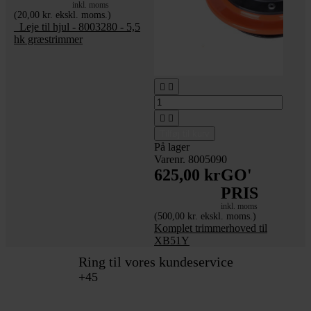
inkl. moms
(20,00 kr. ekskl. moms.)
_Leje til hjul - 8003280 - 5,5
hk græstrimmer




Tilføj til kurv
På lager
Varenr. 8005090
625,00 kr
GO'
PRIS
inkl. moms
(500,00 kr. ekskl. moms.)
Komplet trimmerhoved til
XB51Y
Ring til vores kundeservice
+45