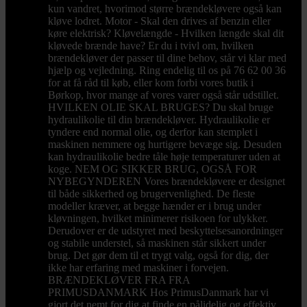
kun vandret, hvorimod større brændekløvere også kan
kløve lodret. Motor - Skal den drives af benzin eller
køre elektrisk? Kløvelængde - Hvilken længde skal dit
kløvede brænde have? Er du i tvivl om, hvilken
brændekløver der passer til dine behov, står vi klar med
hjælp og vejledning. Ring endelig til os på 76 62 00 36
for at få råd til køb, eller kom forbi vores butik i
Børkop, hvor mange af vores varer også står udstillet.
HVILKEN OLIE SKAL BRUGES? Du skal bruge
hydraulikolie til din brændekløver. Hydraulikolie er
tyndere end normal olie, og derfor kan stemplet i
maskinen nemmere og hurtigere bevæge sig. Desuden
kan hydraulikolie bedre tåle høje temperaturer uden at
koge. NEM OG SIKKER BRUG, OGSÅ FOR
NYBEGYNDEREN Vores brændekløvere er designet
til både sikkerhed og brugervenlighed. De fleste
modeller kræver, at begge hænder er i brug under
kløvningen, hvilket minimerer risikoen for ulykker.
Derudover er de udstyret med beskyttelsesanordninger
og stabile understel, så maskinen står sikkert under
brug. Det gør dem til et trygt valg, også for dig, der
ikke har erfaring med maskiner i forvejen.
BRÆNDEKLØVER FRA FRA
PRIMUSDANMARK Hos PrimusDanmark har vi
gjort det nemt for dig at finde en pålidelig og effektiv