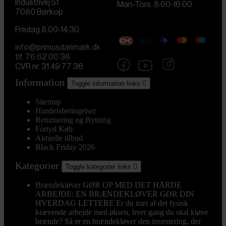
Industrivej 51
Man-Tors. 8:00-16:00
7080 Børkop
Fredag 8:00-14:30
info@primusdanmark.dk
tlf. 76 62 00 36
CVR nr. 31 49 77 36
Information
Toggle information links

Sitemap
Handelsbetingelser
Returnering og Bytning
Fortyd Køb
Aktuelle tilbud
Black Friday 2026
Kategorier
Toggle kategorier links

Brændekløver
GØR OP MED DET HÅRDE
ARBEJDE: EN BRÆNDEKLØVER GØR DIN
HVERDAG LETTERE Er du træt af det fysisk
krævende arbejde med øksen, hver gang du skal kløve
brænde? Så er en brændekløver den investering, der