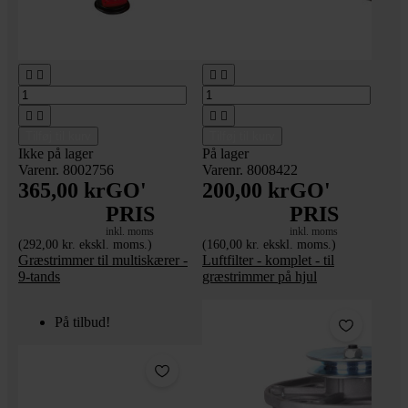








Tilføj til kurv
Tilføj til kurv
Ikke på lager
På lager
Varenr. 8002756
Varenr. 8008422
365,00 kr
GO'
200,00 kr
GO'
PRIS
PRIS
inkl. moms
inkl. moms
(292,00 kr. ekskl. moms.)
(160,00 kr. ekskl. moms.)
Græstrimmer til multiskærer -
Luftfilter - komplet - til
9-tands
græstrimmer på hjul
På tilbud!