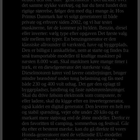
det samme stykke værktøj, og har du først fundet den
rigtige størrelse, følger den med dig i mange år. Hos
Primus Danmark har vi solgt generatorer til både
private og erhverv siden 2002, og vi har testet
maskinerne, før de kommer på hylden. Benzin, diesel
eller inverter: vælg type efter opgaven Det første valg
står mellem tre typer. En benzingenerator er den
klassiske allrounder til værksted, have og byggeplads.
Den er billigst i anskaffelse, nem at starte og findes fra
små transportable modeller til kraftige maskiner på
næsten 8.000 watt. Skal maskinen køre mange timer i
træk, er en dieselgenerator det stærkeste valg.
Dieselmotoren kører ved lavere omdrejninger, bruger
mindre brændstof under tung belastning og fås med
både 230 og 400 volt udtag. Det gør den oplagt til
byggepladser, landbrug og faste nødstrømsløsninger.
Skal du drive følsom elektronik som computere, tv
eller ladere, skal du kigge efter en invertergenerator,
også kaldet en digital generator. Den leverer en helt ren
og stabil spænding, vejer ofte under 20 kilo og er
markant mere støjsvag end de åbne modeller. Derfor er
den favoritten til camping, sommerhus og festival. Går
du efter et bestemt mærke, kan du gå direkte til vores
Honda-generatorer med de velkendte EU-modeller