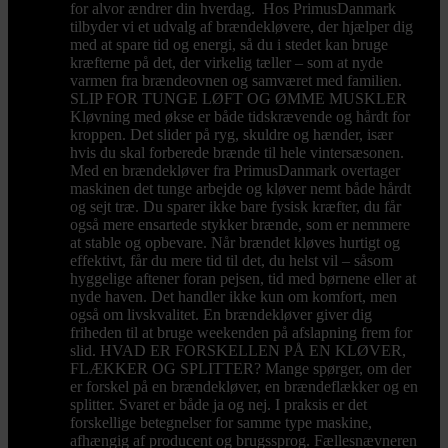
for alvor ændrer din hverdag. Hos PrimusDanmark
tilbyder vi et udvalg af brændekløvere, der hjælper dig
med at spare tid og energi, så du i stedet kan bruge
kræfterne på det, der virkelig tæller – som at nyde
varmen fra brændeovnen og samværet med familien.
SLIP FOR TUNGE LØFT OG ØMME MUSKLER
Kløvning med økse er både tidskrævende og hårdt for
kroppen. Det slider på ryg, skuldre og hænder, især
hvis du skal forberede brænde til hele vintersæsonen.
Med en brændekløver fra PrimusDanmark overtager
maskinen det tunge arbejde og kløver nemt både hårdt
og sejt træ. Du sparer ikke bare fysisk kræfter, du får
også mere ensartede stykker brænde, som er nemmere
at stable og opbevare. Når brændet kløves hurtigt og
effektivt, får du mere tid til det, du helst vil – såsom
hyggelige aftener foran pejsen, tid med børnene eller at
nyde haven. Det handler ikke kun om komfort, men
også om livskvalitet. En brændekløver giver dig
friheden til at bruge weekenden på afslapning frem for
slid. HVAD ER FORSKELLEN PÅ EN KLØVER,
FLÆKKER OG SPLITTER? Mange spørger, om der
er forskel på en brændekløver, en brændeflækker og en
splitter. Svaret er både ja og nej. I praksis er det
forskellige betegnelser for samme type maskine,
afhængig af producent og brugssprog. Fællesnævneren