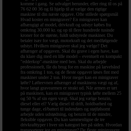
komme i gang. Se udvalget herunder, eller ring til os på
76 62 00 36 og få hjælp til at vælge den rigtige
maskine til din næste opgave. Ofte stillede spørgsmål
Hvad koster en minigraver? En minigraver kan
afhængigt af model, drivkraft og udstyr købes fra
omkring 30.000 kr. og op til flere hundrede tusinde
kroner for de største, fuldt udstyrede maskiner. Du
betaler især for vægt, motorkraft og det medfølgende
udstyr. Hvilken minigraver skal jeg vælge? Det
afhænger af opgaven. Skal du grave i egen have, kan
du klare dig med en lille model – eventuelt en kompakt
"edderkop"-maskine med ben. Skal du arbejde
professionelt, får du brug for en maskine på larvebånd
fra omkring 1 ton, og de fleste opgaver løses fint med
maskiner under 2 ton. Hvor meget kan en minigraver
løfte? Løfteevnen afhænger af maskinens vægt og af,
hvor langt gravearmen er strakt ud. Når armen er tæt
på maskinen, kan en minigraver typisk løfte mellem 25
og 50 % af sin egen vægt. Skal jeg vælge benzin,
diesel eller el? Vælg diesel til drift, holdbarhed og
tunge dage, el/batteri til indendørs og støjfølsomt
arbejde uden udstødning, og benzin til de mindre,
fleksible opgaver. Du kan sammenligne de tre
drivkrafttyper i hver sin kategori her på siden. Hvordan
transporterer jeg en minigraver? De fleste minigravere