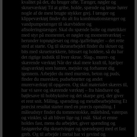
kvalitet på det, du bruger ofte. Tænger, nøgler og
skrueværktøj Til at gribe, holde, spænde og løsne hører
nogle af de mest brugte stykker grej. I tænger og
klippeværktøj finder du alt fra kombinationstænger og
vandpumpetænger til skævbidere og
afisoleringstænger. Skal du spænde bolte og møtrikker
med styr på momentet, er nøgler og momentværktøj –
herunder topnøglesæt og ring-/gaffelnøgler – det rette
sted at starte. Og til skruearbejdet finder du skruer og
bits med skruetrækkere, bitssæt og holdere, så du har
det rigtige indstik til hver skrue. Slag-, murer- og
skærende værktøj Når der skal mere kraft til, hjælper
slagværktøj som hamre, mejsler og forhamre dig
igennem. Arbejder du med mursten, beton og puds,
finder du muresker, pudsebrætter og andet
murerværktøj til opgaven. Og skal materialet skæres til,
har vi save og skærende værktøj – fra håndsave og
bøjlesave til hobbyknive og det skarpe grej, der giver
et rent snit. Måling, spænding og metalbearbejdning Et
præcist resultat starter med en præcis opmåling. I
måleudstyr finder du tommestokke, målebånd, vaterpas
og vinkler, så alt bliver lige og i mål. Skal et emne
holdes fast, mens du arbejder, giver spænding og
fastgørelse dig skruetvinger og spændegrej med et fast
greb. Og til arbejde i metal har vi gevind og