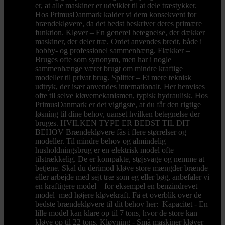
er, at alle maskiner er udviklet til at dele træstykker.
Hos PrimusDanmark kalder vi dem konsekvent for
brændekløvere, da det bedst beskriver deres primære
funktion. Kløver – En generel betegnelse, der dækker
maskiner, der deler træ. Ordet anvendes bredt, både i
hobby- og professionel sammenhæng. Flækker –
Bruges ofte som synonym, men har i nogle
sammenhænge været brugt om mindre kraftige
modeller til privat brug. Splitter – Et mere teknisk
udtryk, der især anvendes internationalt. Her henvises
ofte til selve kløvemekanismen, typisk hydraulisk. Hos
PrimusDanmark er det vigtigste, at du får den rigtige
løsning til dine behov, uanset hvilken betegnelse der
bruges. HVILKEN TYPE ER BEDST TIL DIT
BEHOV Brændekløvere fås i flere størrelser og
modeller. Til mindre behov og almindelig
husholdningsbrug er en elektrisk model ofte
tilstrækkelig. De er kompakte, støjsvage og nemme at
betjene. Skal du derimod kløve store mængder brænde
eller arbejde med sejt træ som eg eller bøg, anbefaler vi
en kraftigere model – for eksempel en benzindrevet
model med højere kløvekraft. Få et overblik over de
bedste brændekløvere til dit behov her: Kapacitet - En
lille model kan klare op til 7 tons, hvor de store kan
kløve op til 22 tons. Kløvning - Små maskiner kløver