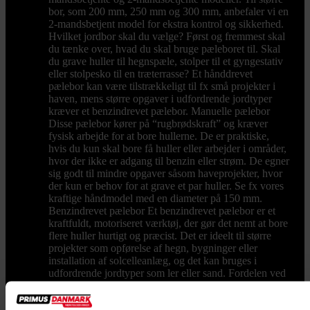
bor, som 200 mm, 250 mm og 300 mm, anbefaler vi en
2-mandsbetjent model for ekstra kontrol og sikkerhed.
Hvilket jordbor skal du vælge? Først og fremmest skal
du tænke over, hvad du skal bruge pæleboret til. Skal
du grave huller til hegnspæle, stolper til et gyngestativ
eller stolpesko til en træterrasse? Et hånddrevet
pælebor kan være tilstrækkeligt til fx små projekter i
haven, mens større opgaver i udfordrende jordtyper
kræver et benzindrevet pælebor. Manuelle pælebor
Disse pælebor kører på “rugbrødskraft” og kræver
fysisk arbejde for at bore hullerne. De er praktiske,
hvis du kun skal bore få huller eller arbejder i områder,
hvor der ikke er adgang til benzin eller strøm. De egner
sig godt til mindre opgaver såsom haveprojekter, hvor
der kun er behov for at grave et par huller. Se fx vores
kraftige håndmodel med en diameter på 150 mm.
Benzindrevet pælebor Et benzindrevet pælebor er et
kraftfuldt, motoriseret værktøj, der gør det nemt at bore
flere huller hurtigt og præcist. Det er ideelt til større
projekter som opførelse af hegn, bygninger eller
installation af solcelleanlæg, og det kan bruges i
udfordrende jordtyper som ler eller sand. Fordelen ved
et benzindrevet pælebor er, at det kræver minimal
fysisk anstrengelse, da motoren gør det meste af