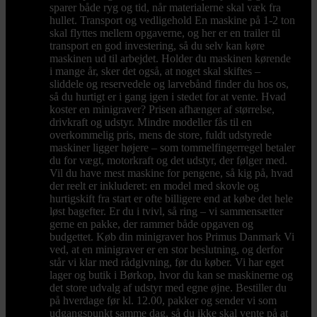
sparer både ryg og tid, når materialerne skal væk fra
hullet. Transport og vedligehold En maskine på 1-2 ton
skal flyttes mellem opgaverne, og her er en trailer til
transport en god investering, så du selv kan køre
maskinen ud til arbejdet. Holder du maskinen kørende
i mange år, sker det også, at noget skal skiftes –
sliddele og reservedele og larvebånd finder du hos os,
så du hurtigt er i gang igen i stedet for at vente. Hvad
koster en minigraver? Prisen afhænger af størrelse,
drivkraft og udstyr. Mindre modeller fås til en
overkommelig pris, mens de store, fuldt udstyrede
maskiner ligger højere – som tommelfingerregel betaler
du for vægt, motorkraft og det udstyr, der følger med.
Vil du have mest maskine for pengene, så kig på, hvad
der reelt er inkluderet: en model med skovle og
hurtigskift fra start er ofte billigere end at købe det hele
løst bagefter. Er du i tvivl, så ring – vi sammensætter
gerne en pakke, der rammer både opgaven og
budgettet. Køb din minigraver hos Primus Danmark Vi
ved, at en minigraver er en stor beslutning, og derfor
står vi klar med rådgivning, før du køber. Vi har eget
lager og butik i Børkop, hvor du kan se maskinerne og
det store udvalg af udstyr med egne øjne. Bestiller du
på hverdage før kl. 12.00, pakker og sender vi som
udgangspunkt samme dag, så du ikke skal vente på at