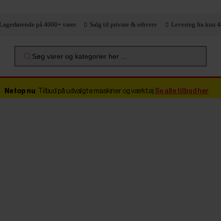
Lagerførende på 4000+ varer
Salg til private & erhverv
Levering fra kun 4
Søg varer og kategorier her ...
Netop nu
: Tilbud på udvalgte maskiner og værktøj
Se alle tilbud her