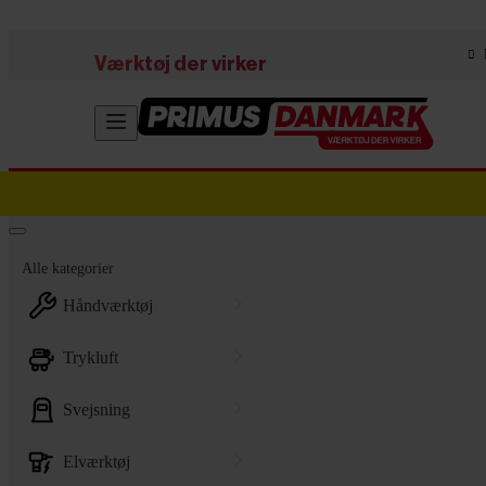
Skip to main content
Værktøj der virker
Alle kategorier
håndværktøj
trykluft
svejsning
elværktøj