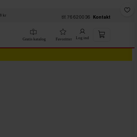
8 kr
tlf. 76 62 00 36
Kontakt
Log ind
Gratis katalog
Favoritter