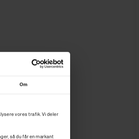
Om
ysere vores trafik. Vi deler
nger, så du får en markant