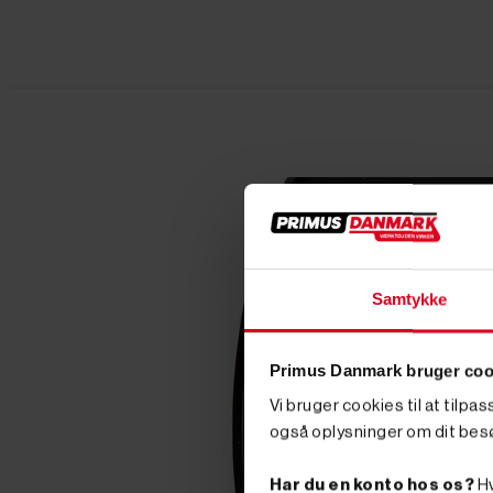
Samtykke
Primus Danmark bruger coo
Vi bruger cookies til at tilpa
også oplysninger om dit bes
Har du en konto hos os?
Hv