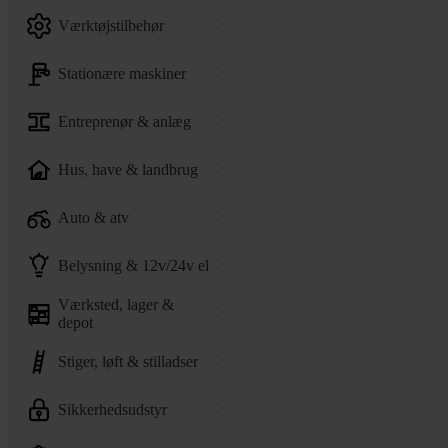
værktøjstilbehør
stationære maskiner
entreprenør & anlæg
hus, have & landbrug
auto & atv
belysning & 12v/24v el
værksted, lager &
depot
stiger, løft & stilladser
sikkerhedsudstyr