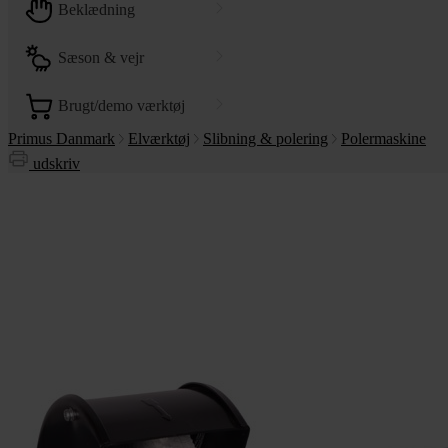
beklædning
sæson & vejr
brugt/demo værktøj
Primus Danmark
Elværktøj
Slibning & polering
Polermaskine
udskriv