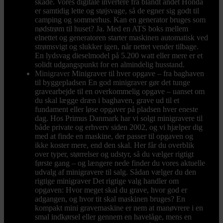
skade. Vores digitale invertere fra blandt andet Honda
er samtidig lette og støjsvage, så de egner sig godt til
camping og sommerhus. Kan en generator bruges som
nødstrøm til huset? Ja. Med en ATS boks mellem
elnettet og generatoren starter maskinen automatisk ved
strømsvigt og slukker igen, når nettet vender tilbage.
En lydsvag dieselmodel på 5.200 watt eller mere er et
solidt udgangspunkt for en almindelig husstand.
Minigraver
Minigraver til hver opgave – fra baghaven
til byggepladsen En god minigraver gør det tunge
gravearbejde til en overkommelig opgave – uanset om
du skal lægge dræn i baghaven, grave ud til et
fundament eller løse opgaver på pladsen hver eneste
dag. Hos Primus Danmark har vi solgt minigravere til
både private og erhverv siden 2002, og vi hjælper dig
med at finde en maskine, der passer til opgaven og
ikke koster mere, end den skal. Her får du overblik
over typer, størrelser og udstyr, så du vælger rigtigt
første gang – og længere nede finder du vores aktuelle
udvalg af minigravere til salg. Sådan vælger du den
rigtige minigraver Det rigtige valg handler om
opgaven: Hvor meget skal du grave, hvor god er
adgangen, og hvor tit skal maskinen bruges? En
kompakt mini gravemaskine er nem at manøvrere i en
smal indkørsel eller gennem en havelåge, mens en