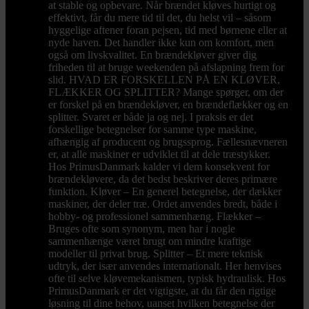
at stable og opbevare. Når brændet kløves hurtigt og
effektivt, får du mere tid til det, du helst vil – såsom
hyggelige aftener foran pejsen, tid med børnene eller at
nyde haven. Det handler ikke kun om komfort, men
også om livskvalitet. En brændekløver giver dig
friheden til at bruge weekenden på afslapning frem for
slid. HVAD ER FORSKELLEN PÅ EN KLØVER,
FLÆKKER OG SPLITTER? Mange spørger, om der
er forskel på en brændekløver, en brændeflækker og en
splitter. Svaret er både ja og nej. I praksis er det
forskellige betegnelser for samme type maskine,
afhængig af producent og brugssprog. Fællesnævneren
er, at alle maskiner er udviklet til at dele træstykker.
Hos PrimusDanmark kalder vi dem konsekvent for
brændekløvere, da det bedst beskriver deres primære
funktion. Kløver – En generel betegnelse, der dækker
maskiner, der deler træ. Ordet anvendes bredt, både i
hobby- og professionel sammenhæng. Flækker –
Bruges ofte som synonym, men har i nogle
sammenhænge været brugt om mindre kraftige
modeller til privat brug. Splitter – Et mere teknisk
udtryk, der især anvendes internationalt. Her henvises
ofte til selve kløvemekanismen, typisk hydraulisk. Hos
PrimusDanmark er det vigtigste, at du får den rigtige
løsning til dine behov, uanset hvilken betegnelse der