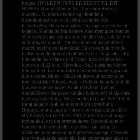
bruges. HVILKEN TYPE ER BEDST TIL DIT
BEHOV Brændekløvere fås i flere størrelser og
modeller. Til mindre behov og almindelig
husholdningsbrug er en elektrisk model ofte
tilstrækkelig. De er kompakte, støjsvage og nemme at
betjene. Skal du derimod kløve store mængder brænde
eller arbejde med sejt træ som eg eller bøg, anbefaler vi
en kraftigere model – for eksempel en benzindrevet
model med højere kløvekraft. Få et overblik over de
bedste brændekløvere til dit behov her: Kapacitet - En
lille model kan klare op til 7 tons, hvor de store kan
kløve op til 22 tons. Kløvning - Små maskiner kløver
kun vandret, hvorimod større brændekløvere også kan
kløve lodret. Motor - Skal den drives af benzin eller
køre elektrisk? Kløvelængde - Hvilken længde skal dit
kløvede brænde have? Er du i tvivl om, hvilken
brændekløver der passer til dine behov, står vi klar med
hjælp og vejledning. Ring endelig til os på 76 62 00 36
for at få råd til køb, eller kom forbi vores butik i
Børkop, hvor mange af vores varer også står udstillet.
HVILKEN OLIE SKAL BRUGES? Du skal bruge
hydraulikolie til din brændekløver. Hydraulikolie er
tyndere end normal olie, og derfor kan stemplet i
maskinen nemmere og hurtigere bevæge sig. Desuden
kan hydraulikolie bedre tåle høje temperaturer uden at