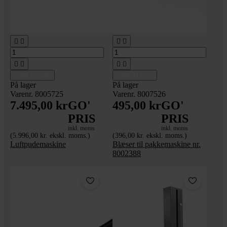








Tilføj til kurv
Tilføj til kurv
På lager
På lager
Varenr. 8005725
Varenr. 8007526
7.495,00 kr
GO'
495,00 kr
GO'
PRIS
PRIS
inkl. moms
inkl. moms
(5.996,00 kr. ekskl. moms.)
(396,00 kr. ekskl. moms.)
Luftpudemaskine
Blæser til pakkemaskine nr.
8002388