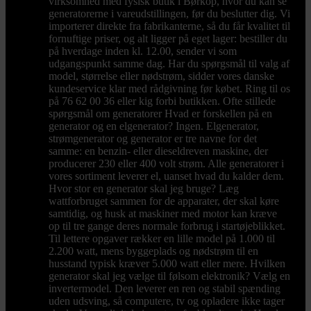
virksomhed med fysisk butik i Børkop, hvor du kan se
generatorerne i vareudstillingen, før du beslutter dig. Vi
importerer direkte fra fabrikanterne, så du får kvalitet til
fornuftige priser, og alt ligger på eget lager: bestiller du
på hverdage inden kl. 12.00, sender vi som
udgangspunkt samme dag. Har du spørgsmål til valg af
model, størrelse eller nødstrøm, sidder vores danske
kundeservice klar med rådgivning før købet. Ring til os
på 76 62 00 36 eller kig forbi butikken. Ofte stillede
spørgsmål om generatorer Hvad er forskellen på en
generator og en elgenerator? Ingen. Elgenerator,
strømgenerator og generator er tre navne for det
samme: en benzin- eller dieseldreven maskine, der
producerer 230 eller 400 volt strøm. Alle generatorer i
vores sortiment leverer el, uanset hvad du kalder dem.
Hvor stor en generator skal jeg bruge? Læg
wattforbruget sammen for de apparater, der skal køre
samtidig, og husk at maskiner med motor kan kræve
op til tre gange deres normale forbrug i startøjeblikket.
Til lettere opgaver rækker en lille model på 1.000 til
2.200 watt, mens byggeplads og nødstrøm til en
husstand typisk kræver 5.000 watt eller mere. Hvilken
generator skal jeg vælge til følsom elektronik? Vælg en
invertermodel. Den leverer en ren og stabil spænding
uden udsving, så computere, tv og opladere ikke tager