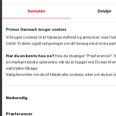
Vil du have mest maskine for pengene, så kig på, hvad
der reelt er inkluderet: en model med skovle og
Samtykke
Detaljer
hurtigskift fra start er ofte billigere end at købe det hele
løst bagefter. Er du i tvivl, så ring – vi sammensætter
gerne en pakke, der rammer både opgaven og
budgettet. Køb din minigraver hos Primus Danmark Vi
Primus Danmark bruger cookies
ved, at en minigraver er en stor beslutning, og derfor
står vi klar med rådgivning, før du køber. Vi har eget
Vi bruger cookies til at tilpasse indhold og annoncer, vise fu
lager og butik i Børkop, hvor du kan se maskinerne og
trafik. Vi deler også oplysninger om dit besøg med vores par
det store udvalg af udstyr med egne øjne. Bestiller du
på hverdage før kl. 12.00, pakker og sender vi som
udgangspunkt samme dag, så du ikke skal vente på at
Har du en konto hos os?
Hvis du tilvælger "Præferencer", hu
komme i gang. Se udvalget herunder, eller ring til os på
en markant bedre oplevelse, når du er logget ind. Du kan til en
76 62 00 36 og få hjælp til at vælge den rigtige
maskine til din næste opgave. Ofte stillede spørgsmål
samtykke tilbage.
Hvad koster en minigraver? En minigraver kan
Vælg herunder om du vil tillade alle cookies, eller om du kun 
afhængigt af model, drivkraft og udstyr købes fra
omkring 30.000 kr. og op til flere hundrede tusinde
kroner for de største, fuldt udstyrede maskiner. Du
betaler især for vægt, motorkraft og det medfølgende
Samtykkevalg
udstyr. Hvilken minigraver skal jeg vælge? Det
Nødvendig
afhænger af opgaven. Skal du grave i egen have, kan
du klare dig med en lille model – eventuelt en kompakt
"edderkop"-maskine med ben. Skal du arbejde
Præferencer
professionelt, får du brug for en maskine på larvebånd