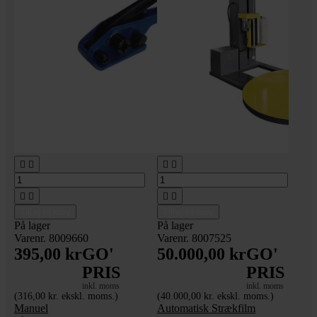








Tilføj til kurv
Tilføj til kurv
På lager
På lager
Varenr. 8009660
Varenr. 8007525
395,00 kr
GO'
50.000,00 kr
GO'
PRIS
PRIS
inkl. moms
inkl. moms
(316,00 kr. ekskl. moms.)
(40.000,00 kr. ekskl. moms.)
Manuel
Automatisk Strækfilm