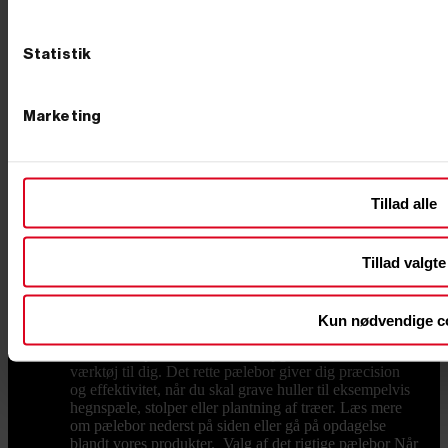
fra omkring 1 ton, og de fleste opgaver løses fint med
maskiner under 2 ton. Hvor meget kan en minigraver
løfte? Løfteevnen afhænger af maskinens vægt og af,
Statistik
hvor langt gravearmen er strakt ud. Når armen er tæt
på maskinen, kan en minigraver typisk løfte mellem 25
og 50 % af sin egen vægt. Skal jeg vælge benzin,
Marketing
diesel eller el? Vælg diesel til drift, holdbarhed og
tunge dage, el/batteri til indendørs og støjfølsomt
arbejde uden udstødning, og benzin til de mindre,
fleksible opgaver. Du kan sammenligne de tre
drivkrafttyper i hver sin kategori her på siden. Hvordan
Tillad alle
transporterer jeg en minigraver? De fleste minigravere
på op til 2 ton kan transporteres på en kraftig trailer, så
du selv kan køre maskinen ud til opgaven. Vælg en
Tillad valgte
trailer med tilstrækkelig totalvægt og en god
opkørselsrampe til maskinens vægt.
Pælebor
Hos PrimusDanmark finder du pælebor, både
til privat og professionelt brug. Uanset om du har brug
Kun nødvendige c
for et benzindrevet pælebor til større projekter eller et
hånddrevet pælebor til mindre opgaver, har vi det rette
værktøj til dig. Det rette pælebor giver dig præcision
og effektivitet, når du skal grave huller til eksempelvis
hegnspæle, stolper eller plantning af træer. Læs mere
om pælebor nederst på siden eller gå på opdagelse
blandt vores produkter. Valg af det rigtige pælebor Når