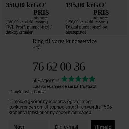
350,00 kr
GO'
195,00 kr
GO'
PRIS
PRIS
inkl. moms
inkl. moms
(280,00 kr. ekskl. moms.)
(156,00 kr. ekskl. moms.)
JWL Proff. pumpepistol /
Digital pumpepistol og
dæktryksmåler
blæsepistol
Ring til vores kundeservice
+45
76 62 00 36
4.8 stjerner
Læs vores anmeldelser på Trustpilot
Tilmeld nyhedsbrev
Tilmeld dig vores nyhedsbrev og vær med i
konkurrencen om et topnøglesæt til en værdi af 595
kroner. Vi trækker en ny vinder hver måned.
Tilmeld