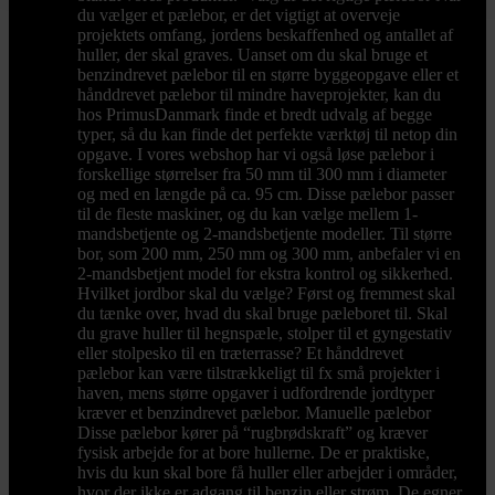
du vælger et pælebor, er det vigtigt at overveje
projektets omfang, jordens beskaffenhed og antallet af
huller, der skal graves. Uanset om du skal bruge et
benzindrevet pælebor til en større byggeopgave eller et
hånddrevet pælebor til mindre haveprojekter, kan du
hos PrimusDanmark finde et bredt udvalg af begge
typer, så du kan finde det perfekte værktøj til netop din
opgave. I vores webshop har vi også løse pælebor i
forskellige størrelser fra 50 mm til 300 mm i diameter
og med en længde på ca. 95 cm. Disse pælebor passer
til de fleste maskiner, og du kan vælge mellem 1-
mandsbetjente og 2-mandsbetjente modeller. Til større
bor, som 200 mm, 250 mm og 300 mm, anbefaler vi en
2-mandsbetjent model for ekstra kontrol og sikkerhed.
Hvilket jordbor skal du vælge? Først og fremmest skal
du tænke over, hvad du skal bruge pæleboret til. Skal
du grave huller til hegnspæle, stolper til et gyngestativ
eller stolpesko til en træterrasse? Et hånddrevet
pælebor kan være tilstrækkeligt til fx små projekter i
haven, mens større opgaver i udfordrende jordtyper
kræver et benzindrevet pælebor. Manuelle pælebor
Disse pælebor kører på “rugbrødskraft” og kræver
fysisk arbejde for at bore hullerne. De er praktiske,
hvis du kun skal bore få huller eller arbejder i områder,
hvor der ikke er adgang til benzin eller strøm. De egner