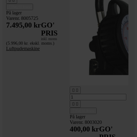


Tilføj til kurv
På lager
Varenr. 8005725
7.495,00 kr
GO'
PRIS
inkl. moms
(5.996,00 kr. ekskl. moms.)
Luftpudemaskine




Tilføj til kurv
På lager
Varenr. 8003020
400,00 kr
GO'
PRIS