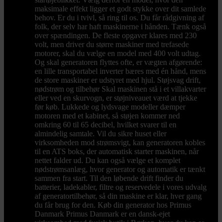
maksimale effekt ligger et godt stykke over dit samlede
behov. Er du i tvivl, så ring til os. Du får rådgivning af
folk, der selv har haft maskinerne i hånden. Tænk også
over spændingen. De fleste opgaver klares med 230
volt, men driver du større maskiner med trefasede
motorer, skal du vælge en model med 400 volt udtag.
Og skal generatoren flyttes ofte, er vægten afgørende:
en lille transportabel inverter bæres med én hånd, mens
de store maskiner er udstyret med hjul. Støjsvag drift,
nødstrøm og tilbehør Skal maskinen stå i et villakvarter
eller ved en skurvogn, er støjniveauet værd at tjekke
før køb. Lukkede og lydsvage modeller dæmper
motoren med et kabinet, så støjen kommer ned
omkring 60 til 65 decibel, hvilket svarer til en
almindelig samtale. Vil du sikre huset eller
virksomheden mod strømsvigt, kan generatoren kobles
til en ATS boks, der automatisk starter maskinen, når
nettet falder ud. Du kan også vælge et komplet
nødstrømsanlæg, hvor generator og automatik er tænkt
sammen fra start. Til den løbende drift finder du
batterier, ladekabler, filtre og reservedele i vores udvalg
af generatortilbehør, så din maskine er klar, hver gang
du får brug for den. Køb din generator hos Primus
Danmark Primus Danmark er en dansk-ejet