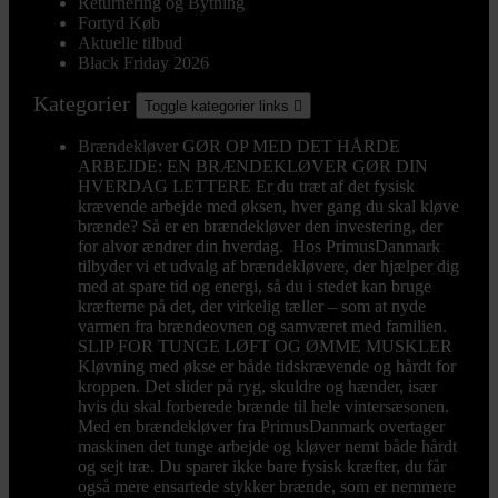
Returnering og Bytning
Fortyd Køb
Aktuelle tilbud
Black Friday 2026
Kategorier
Toggle kategorier links

Brændekløver
GØR OP MED DET HÅRDE
ARBEJDE: EN BRÆNDEKLØVER GØR DIN
HVERDAG LETTERE Er du træt af det fysisk
krævende arbejde med øksen, hver gang du skal kløve
brænde? Så er en brændekløver den investering, der
for alvor ændrer din hverdag. Hos PrimusDanmark
tilbyder vi et udvalg af brændekløvere, der hjælper dig
med at spare tid og energi, så du i stedet kan bruge
kræfterne på det, der virkelig tæller – som at nyde
varmen fra brændeovnen og samværet med familien.
SLIP FOR TUNGE LØFT OG ØMME MUSKLER
Kløvning med økse er både tidskrævende og hårdt for
kroppen. Det slider på ryg, skuldre og hænder, især
hvis du skal forberede brænde til hele vintersæsonen.
Med en brændekløver fra PrimusDanmark overtager
maskinen det tunge arbejde og kløver nemt både hårdt
og sejt træ. Du sparer ikke bare fysisk kræfter, du får
også mere ensartede stykker brænde, som er nemmere