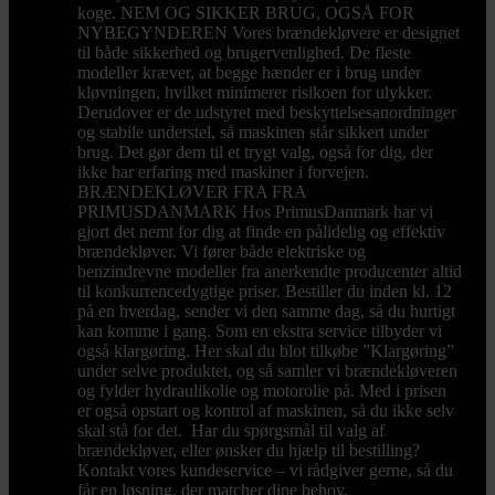
koge. NEM OG SIKKER BRUG, OGSÅ FOR
NYBEGYNDEREN Vores brændekløvere er designet
til både sikkerhed og brugervenlighed. De fleste
modeller kræver, at begge hænder er i brug under
kløvningen, hvilket minimerer risikoen for ulykker.
Derudover er de udstyret med beskyttelsesanordninger
og stabile understel, så maskinen står sikkert under
brug. Det gør dem til et trygt valg, også for dig, der
ikke har erfaring med maskiner i forvejen.
BRÆNDEKLØVER FRA FRA
PRIMUSDANMARK Hos PrimusDanmark har vi
gjort det nemt for dig at finde en pålidelig og effektiv
brændekløver. Vi fører både elektriske og
benzindrevne modeller fra anerkendte producenter altid
til konkurrencedygtige priser. Bestiller du inden kl. 12
på en hverdag, sender vi den samme dag, så du hurtigt
kan komme i gang. Som en ekstra service tilbyder vi
også klargøring. Her skal du blot tilkøbe ”Klargøring”
under selve produktet, og så samler vi brændekløveren
og fylder hydraulikolie og motorolie på. Med i prisen
er også opstart og kontrol af maskinen, så du ikke selv
skal stå for det. Har du spørgsmål til valg af
brændekløver, eller ønsker du hjælp til bestilling?
Kontakt vores kundeservice – vi rådgiver gerne, så du
får en løsning, der matcher dine behov.