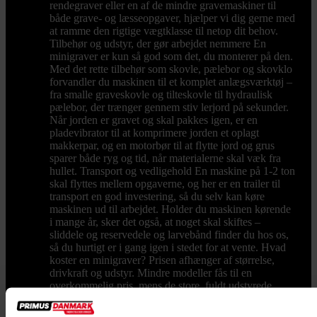
rendegraver eller en af de mindre gravemaskiner til
både grave- og læsseopgaver, hjælper vi dig gerne med
at ramme den rigtige vægtklasse til netop dit behov.
Tilbehør og udstyr, der gør arbejdet nemmere En
minigraver er kun så god som det, du monterer på den.
Med det rette tilbehør som skovle, pælebor og skovklo
forvandler du maskinen til et komplet anlægsværktøj –
fra smalle graveskovle og tilteskovle til hydraulisk
pælebor, der trænger gennem stiv lerjord på sekunder.
Når jorden er gravet og skal pakkes igen, er en
pladevibrator til at komprimere jorden et oplagt
makkerpar, og en motorbør til at flytte jord og grus
sparer både ryg og tid, når materialerne skal væk fra
hullet. Transport og vedligehold En maskine på 1-2 ton
skal flyttes mellem opgaverne, og her er en trailer til
transport en god investering, så du selv kan køre
maskinen ud til arbejdet. Holder du maskinen kørende
i mange år, sker det også, at noget skal skiftes –
sliddele og reservedele og larvebånd finder du hos os,
så du hurtigt er i gang igen i stedet for at vente. Hvad
koster en minigraver? Prisen afhænger af størrelse,
drivkraft og udstyr. Mindre modeller fås til en
overkommelig pris, mens de store, fuldt udstyrede
maskiner ligger højere – som tommelfingerregel betaler
du for vægt, motorkraft og det udstyr, der følger med.