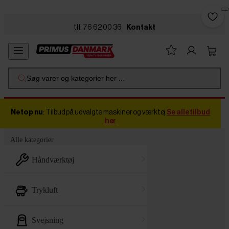
Skip to main content
tlf. 76 62 00 36
Kontakt
Søg varer og kategorier her ...
Netop nu
: Tilbud på udvalgte maskiner og værktøj
Se alle tilbud
her
Alle kategorier
håndværktøj
trykluft
svejsning