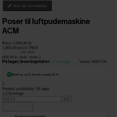
Skriv din anmeldelse
Poser til luftpudemaskine
ACM
Price:
1.000,00 kr
1.000,00 kr
GO' PRIS
inkl. moms
(800,00 kr. ekskl. moms.)
Varenr. 8005726
På lager, leveringstid er
1-2 hverdage
✓
Bestil nu, og få afsendt mandag kl 12

Product availability:
På lager
1-2 hverdage




Tilføj til kurv
Har du et spørgsmål?