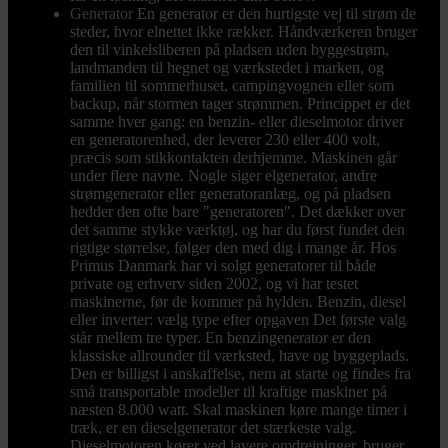
Generator
En generator er den hurtigste vej til strøm de
steder, hvor elnettet ikke rækker. Håndværkeren bruger
den til vinkelsliberen på pladsen uden byggestrøm,
landmanden til hegnet og værkstedet i marken, og
familien til sommerhuset, campingvognen eller som
backup, når stormen tager strømmen. Princippet er det
samme hver gang: en benzin- eller dieselmotor driver
en generatorenhed, der leverer 230 eller 400 volt,
præcis som stikkontakten derhjemme. Maskinen går
under flere navne. Nogle siger elgenerator, andre
strømgenerator eller generatoranlæg, og på pladsen
hedder den ofte bare "generatoren". Det dækker over
det samme stykke værktøj, og har du først fundet den
rigtige størrelse, følger den med dig i mange år. Hos
Primus Danmark har vi solgt generatorer til både
private og erhverv siden 2002, og vi har testet
maskinerne, før de kommer på hylden. Benzin, diesel
eller inverter: vælg type efter opgaven Det første valg
står mellem tre typer. En benzingenerator er den
klassiske allrounder til værksted, have og byggeplads.
Den er billigst i anskaffelse, nem at starte og findes fra
små transportable modeller til kraftige maskiner på
næsten 8.000 watt. Skal maskinen køre mange timer i
træk, er en dieselgenerator det stærkeste valg.
Dieselmotoren kører ved lavere omdrejninger, bruger