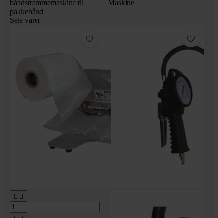
båndstrammemaskine til
Maskine
pakkebånd
Sete varer

