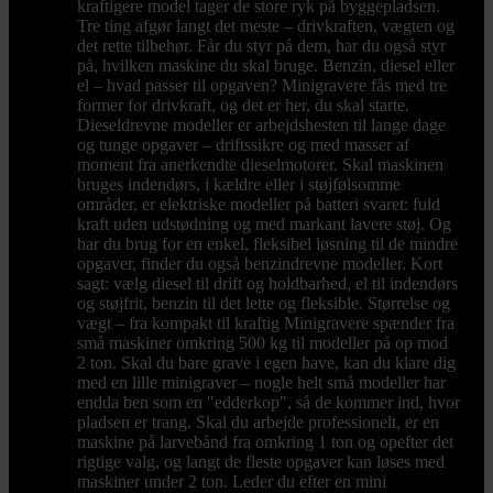
kraftigere model tager de store ryk på byggepladsen.
Tre ting afgør langt det meste – drivkraften, vægten og
det rette tilbehør. Får du styr på dem, har du også styr
på, hvilken maskine du skal bruge. Benzin, diesel eller
el – hvad passer til opgaven? Minigravere fås med tre
former for drivkraft, og det er her, du skal starte.
Dieseldrevne modeller er arbejdshesten til lange dage
og tunge opgaver – driftssikre og med masser af
moment fra anerkendte dieselmotorer. Skal maskinen
bruges indendørs, i kældre eller i støjfølsomme
områder, er elektriske modeller på batteri svaret: fuld
kraft uden udstødning og med markant lavere støj. Og
har du brug for en enkel, fleksibel løsning til de mindre
opgaver, finder du også benzindrevne modeller. Kort
sagt: vælg diesel til drift og holdbarhed, el til indendørs
og støjfrit, benzin til det lette og fleksible. Størrelse og
vægt – fra kompakt til kraftig Minigravere spænder fra
små maskiner omkring 500 kg til modeller på op mod
2 ton. Skal du bare grave i egen have, kan du klare dig
med en lille minigraver – nogle helt små modeller har
endda ben som en "edderkop", så de kommer ind, hvor
pladsen er trang. Skal du arbejde professionelt, er en
maskine på larvebånd fra omkring 1 ton og opefter det
rigtige valg, og langt de fleste opgaver kan løses med
maskiner under 2 ton. Leder du efter en mini