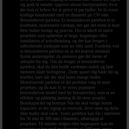
sig godt til mindre opgaver såsom haveprojekter, hvor
der kun er behov for at grave et par huller. Se fx vores
kraftige håndmodel med en diameter på 150 mm.
Benzindrevet pælebor Et benzindrevet pælebor er et
kraftfuldt, motoriseret værktøj, der gør det nemt at bore
flere huller hurtigt og præcist. Det er ideelt til større
projekter som opførelse af hegn, bygninger eller
installation af solcelleanlæg, og det kan bruges i
udfordrende jordtyper som ler eller sand. Fordelen ved
et benzindrevet pælebor er, at det kræver minimal
fysisk anstrengelse, da motoren gør det meste af
arbejdet for dig. Når du bruger et benzindrevet
pælebor, skal du blot holde værktøjet stabilt og lade
motoren klare boringerne. Dette sparer dig både tid og
kræfter, især når der skal bores mange huller.
Motoriserede pælebor er det perfekte valg til store
projekter, og du kan fx se vores populære
benzindrevne model med tre borstørrelser, som er en
effektiv og pålidelig løsning til dit store projekt.
Borekapacitet og bortype Når du skal vælge borets
kapacitet, er det vigtigt at overveje, hvor store og dybe
dine huller skal være. Vores pælebor kan fås i størrelser
fra 50 mm til 300 mm i diameter, afhængigt af
projektet. Til mindre stolper eller hegnspæle kan du
overveje et bor med en diameter på 100 mm, mens