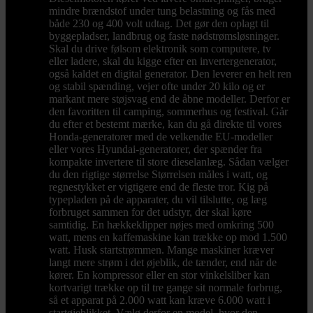
mindre brændstof under tung belastning og fås med
både 230 og 400 volt udtag. Det gør den oplagt til
byggepladser, landbrug og faste nødstrømsløsninger.
Skal du drive følsom elektronik som computere, tv
eller ladere, skal du kigge efter en invertergenerator,
også kaldet en digital generator. Den leverer en helt ren
og stabil spænding, vejer ofte under 20 kilo og er
markant mere støjsvag end de åbne modeller. Derfor er
den favoritten til camping, sommerhus og festival. Går
du efter et bestemt mærke, kan du gå direkte til vores
Honda-generatorer med de velkendte EU-modeller
eller vores Hyundai-generatorer, der spænder fra
kompakte invertere til store dieselanlæg. Sådan vælger
du den rigtige størrelse Størrelsen måles i watt, og
regnestykket er vigtigere end de fleste tror. Kig på
typepladen på de apparater, du vil tilslutte, og læg
forbruget sammen for det udstyr, der skal køre
samtidig. En hækkeklipper nøjes med omkring 500
watt, mens en kaffemaskine kan trække op mod 1.500
watt. Husk startstrømmen. Mange maskiner kræver
langt mere strøm i det øjeblik, de tænder, end når de
kører. En kompressor eller en stor vinkelsliber kan
kortvarigt trække op til tre gange sit normale forbrug,
så et apparat på 2.000 watt kan kræve 6.000 watt i
startøjeblikket. Vælg derfor en model, hvor den