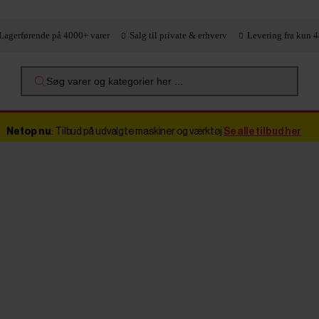
Lagerførende på 4000+ varer
Salg til private & erhverv
Levering fra kun 4
Søg varer og kategorier her ...
Netop nu
: Tilbud på udvalgte maskiner og værktøj
Se alle tilbud her