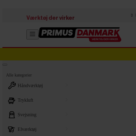
Skip to main content
Værktøj der virker
Alle kategorier
håndværktøj
trykluft
svejsning
elværktøj