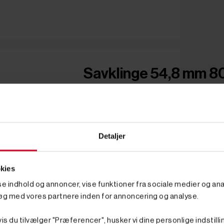
Savklinge 54,8 mm 80-
Detaljer
kies
sse indhold og annoncer, vise funktioner fra sociale medier og anal
øg med vores partnere inden for annoncering og analyse.
is du tilvælger "Præferencer", husker vi dine personlige indstilli