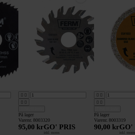








Tilføj til kurv
Tilføj til kurv
På lager
På lager
Varenr. 8003320
Varenr. 8003319
95,00 kr
GO' PRIS
90,00 kr
GO'
inkl. moms
inkl. mom