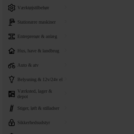
værktøjstilbehør
stationære maskiner
entreprenør & anlæg
hus, have & landbrug
auto & atv
belysning & 12v/24v el
værksted, lager &
depot
stiger, løft & stilladser
sikkerhedsudstyr