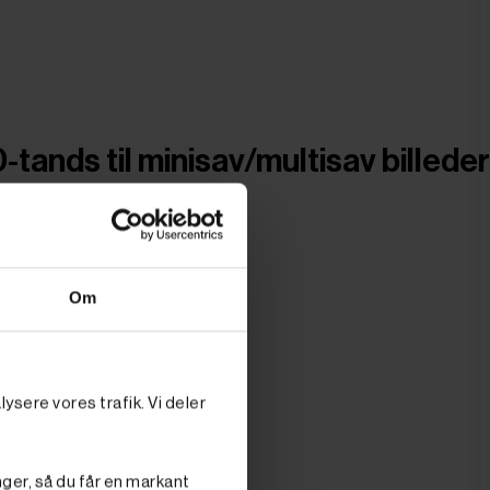
tands til minisav/multisav billeder
Om
ysere vores trafik. Vi deler
nger, så du får en markant