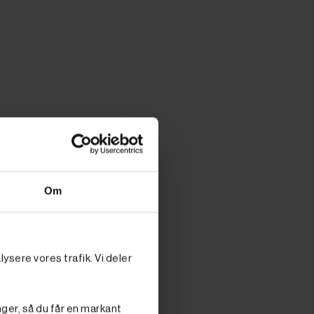
Om
ysere vores trafik. Vi deler
nger, så du får en markant