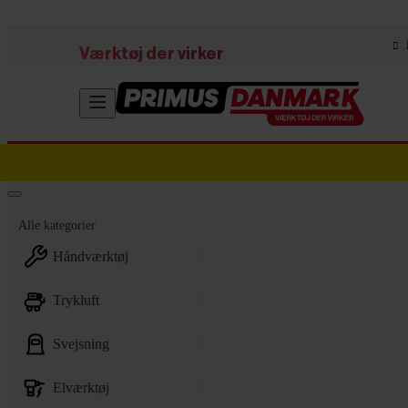
Skip to main content
Værktøj der virker
Alle kategorier
håndværktøj
trykluft
svejsning
elværktøj