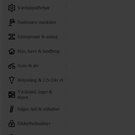
værktøjstilbehør
stationære maskiner
entreprenør & anlæg
hus, have & landbrug
auto & atv
belysning & 12v/24v el
værksted, lager &
depot
stiger, løft & stilladser
sikkerhedsudstyr