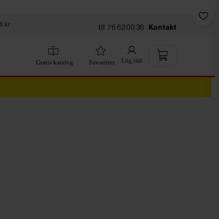
8 kr
tlf. 76 62 00 36
Kontakt
Log ind
Gratis katalog
Favoritter