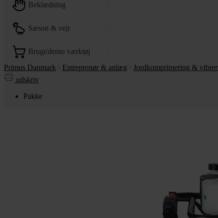
beklædning
sæson & vejr
brugt/demo værktøj
Primus Danmark
Entreprenør & anlæg
Jordkomprimering & vibrer
udskriv
Pakke