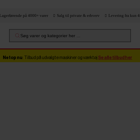
Lagerførende på 4000+ varer
Salg til private & erhverv
Levering fra kun 4
Søg varer og kategorier her ...
Netop nu
: Tilbud på udvalgte maskiner og værktøj
Se alle tilbud her