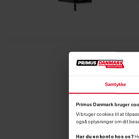
Samtykke
Primus Danmark bruger coo
Vi bruger cookies til at tilpa
også oplysninger om dit bes
Har du en konto hos os?
Hv