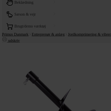
beklædning
sæson & vejr
brugt/demo værktøj
Primus Danmark
Entreprenør & anlæg
Jordkomprimering & vibrer
udskriv