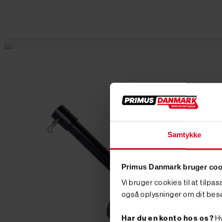
Samtykke
Primus Danmark bruger coo
Vi bruger cookies til at tilpa
også oplysninger om dit bes
Har du en konto hos os?
Hv