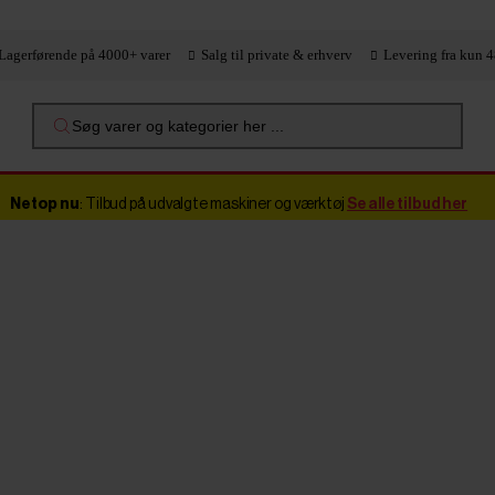
Lagerførende på 4000+ varer
Salg til private & erhverv
Levering fra kun 4
Søg varer og kategorier her ...
Netop nu
: Tilbud på udvalgte maskiner og værktøj
Se alle tilbud her