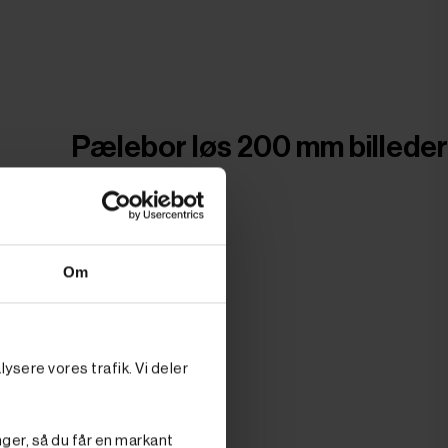
Pælebor løs 200 mm billeder
Om
ysere vores trafik. Vi deler
nger, så du får en markant