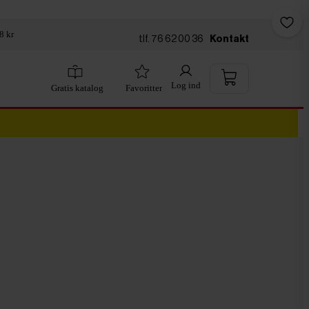
8 kr
tlf. 76 62 00 36
Kontakt
Log ind
Gratis katalog
Favoritter