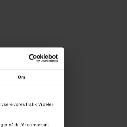
Om
ysere vores trafik. Vi deler
nger, så du får en markant