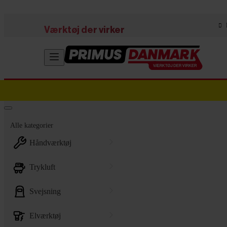
Skip to main content
Værktøj der virker
Alle kategorier
håndværktøj
trykluft
svejsning
elværktøj