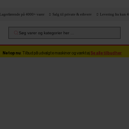
Lagerførende på 4000+ varer
Salg til private & erhverv
Levering fra kun 4
Søg varer og kategorier her ...
Netop nu
: Tilbud på udvalgte maskiner og værktøj
Se alle tilbud her