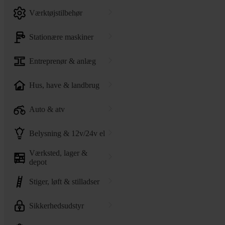
værktøjstilbehør
stationære maskiner
entreprenør & anlæg
hus, have & landbrug
auto & atv
belysning & 12v/24v el
værksted, lager &
depot
stiger, løft & stilladser
sikkerhedsudstyr