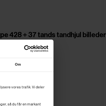
pe 428 + 37 tands tandhjul billeder
Om
ysere vores trafik. Vi deler
nger, så du får en markant