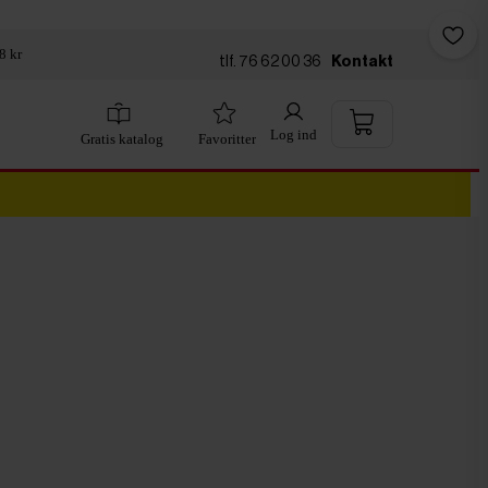
8 kr
tlf. 76 62 00 36
Kontakt
Log ind
Gratis katalog
Favoritter