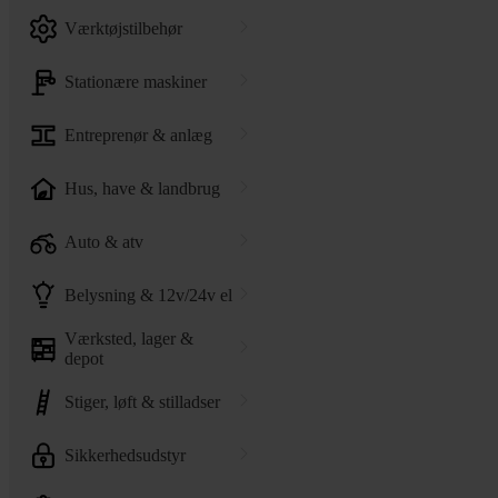
værktøjstilbehør
stationære maskiner
entreprenør & anlæg
hus, have & landbrug
auto & atv
belysning & 12v/24v el
værksted, lager &
depot
stiger, løft & stilladser
sikkerhedsudstyr