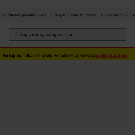
Lagerførende på 4000+ varer
Salg til private & erhverv
Levering fra kun 4
Søg varer og kategorier her ...
Netop nu
: Tilbud på udvalgte maskiner og værktøj
Se alle tilbud her