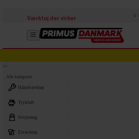
Skip to main content
Værktøj der virker
Alle kategorier
håndværktøj
trykluft
svejsning
elværktøj