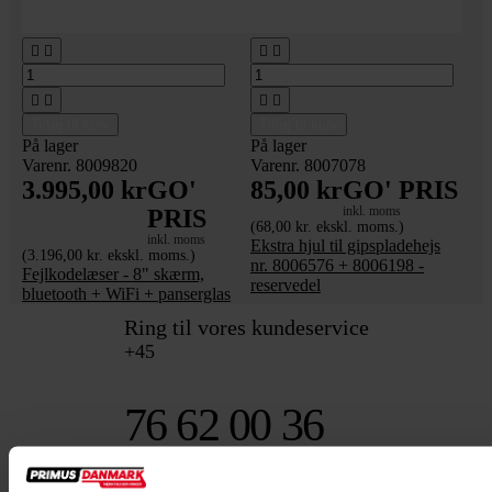








Tilføj til kurv
Tilføj til kurv
På lager
På lager
Varenr. 8009820
Varenr. 8007078
3.995,00 kr
GO'
85,00 kr
GO' PRIS
inkl. moms
PRIS
(68,00 kr. ekskl. moms.)
inkl. moms
Ekstra hjul til gipspladehejs
(3.196,00 kr. ekskl. moms.)
nr. 8006576 + 8006198 -
Fejlkodelæser - 8" skærm,
reservedel
bluetooth + WiFi + panserglas
Ring til vores kundeservice
+45
76 62 00 36
4.8 stjerner