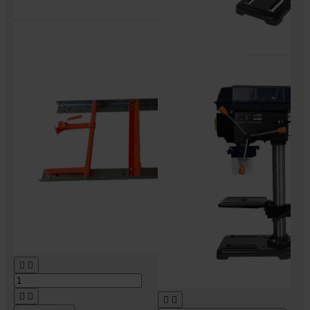





