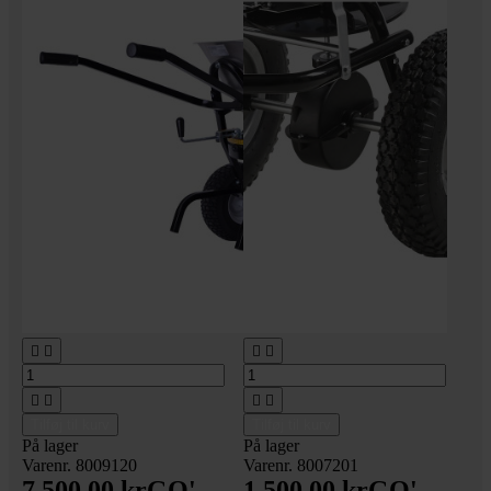








Tilføj til kurv
Tilføj til kurv
På lager
På lager
Varenr. 8009120
Varenr. 8007201
7.500,00 kr
GO'
1.500,00 kr
GO'