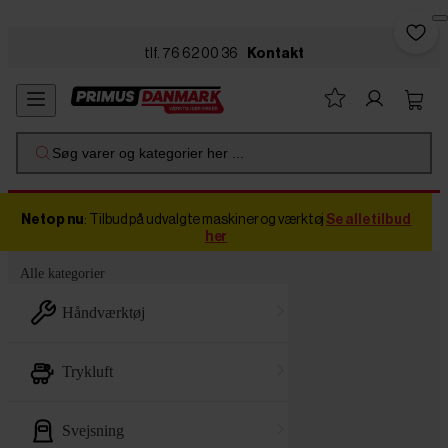
Skip to main content
tlf. 76 62 00 36
Kontakt
Søg varer og kategorier her ...
Netop nu
: Tilbud på udvalgte maskiner og værktøj
Se alle tilbud
her
Alle kategorier
håndværktøj
trykluft
svejsning