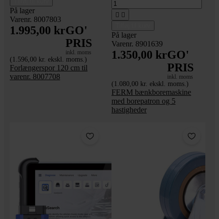
Tilføj til kurv
På lager


Varenr. 8007803
Tilføj til kurv
1.995,00 kr
GO'
På lager
PRIS
Varenr. 8901639
1.350,00 kr
GO'
inkl. moms
(1.596,00 kr. ekskl. moms.)
PRIS
Forlængerspor 120 cm til
varenr. 8007708
inkl. moms
(1.080,00 kr. ekskl. moms.)
FERM bænkboremaskine
med borepatron og 5
hastigheder