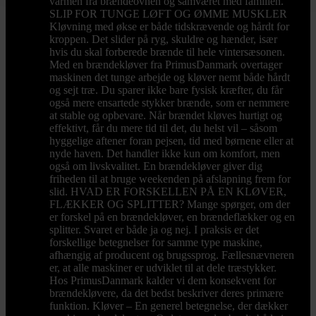
varmen fra brændeovnen og samværet med familien.
SLIP FOR TUNGE LØFT OG ØMME MUSKLER
Kløvning med økse er både tidskrævende og hårdt for
kroppen. Det slider på ryg, skuldre og hænder, især
hvis du skal forberede brænde til hele vintersæsonen.
Med en brændekløver fra PrimusDanmark overtager
maskinen det tunge arbejde og kløver nemt både hårdt
og sejt træ. Du sparer ikke bare fysisk kræfter, du får
også mere ensartede stykker brænde, som er nemmere
at stable og opbevare. Når brændet kløves hurtigt og
effektivt, får du mere tid til det, du helst vil – såsom
hyggelige aftener foran pejsen, tid med børnene eller at
nyde haven. Det handler ikke kun om komfort, men
også om livskvalitet. En brændekløver giver dig
friheden til at bruge weekenden på afslapning frem for
slid. HVAD ER FORSKELLEN PÅ EN KLØVER,
FLÆKKER OG SPLITTER? Mange spørger, om der
er forskel på en brændekløver, en brændeflækker og en
splitter. Svaret er både ja og nej. I praksis er det
forskellige betegnelser for samme type maskine,
afhængig af producent og brugssprog. Fællesnævneren
er, at alle maskiner er udviklet til at dele træstykker.
Hos PrimusDanmark kalder vi dem konsekvent for
brændekløvere, da det bedst beskriver deres primære
funktion. Kløver – En generel betegnelse, der dækker