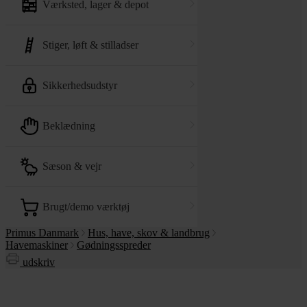
værksted, lager & depot
stiger, løft & stilladser
sikkerhedsudstyr
beklædning
sæson & vejr
brugt/demo værktøj
Primus Danmark
Hus, have, skov & landbrug
Havemaskiner
Gødningsspreder
udskriv