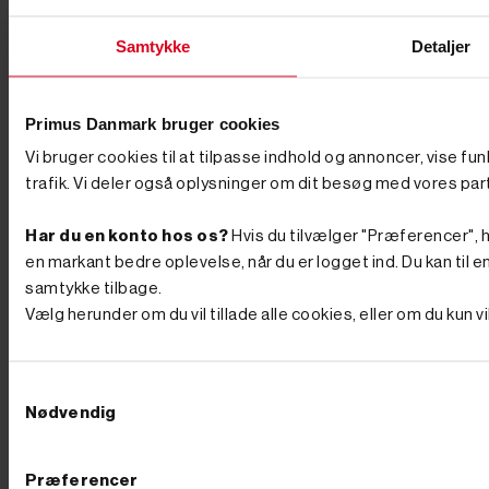
Læs vores anmeldelser på Trustpilot
Tilmeld nyhedsbrev
Samtykke
Detaljer
Tilmeld dig vores nyhedsbrev og vær med i
konkurrencen om et topnøglesæt til en værdi af 595
kroner. Vi trækker en ny vinder hver måned.
Primus Danmark bruger cookies
Vi bruger cookies til at tilpasse indhold og annoncer, vise fu
Tilmeld
trafik. Vi deler også oplysninger om dit besøg med vores par
Ved tilmelding gives samtykke til at modtage markedsføring via e-
mail jf. vores persondatapolitik. Du kan til enhver tid trække dit
Har du en konto hos os?
Hvis du tilvælger "Præferencer", hu
samtykke tilbage.
en markant bedre oplevelse, når du er logget ind. Du kan til en
samtykke tilbage.
Vælg herunder om du vil tillade alle cookies, eller om du kun 
Primus Danmark
Åbningstider
Butik
Samtykkevalg
Industrivej 51
Man-Tors. 8:00-16:00
Nødvendig
7080 Børkop
Fredag 8:00-14:30
Præferencer