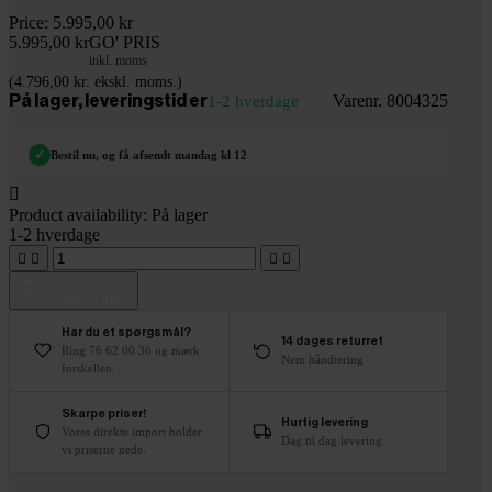
Price:
5.995,00 kr
5.995,00 kr
GO' PRIS
inkl. moms
(4.796,00 kr. ekskl. moms.)
Varenr. 8004325
På lager, leveringstid er
1-2 hverdage
✓
Bestil nu, og få afsendt mandag kl 12

Product availability:
På lager
1-2 hverdage




Tilføj til kurv
Har du et spørgsmål?
14 dages returret
Ring 76 62 00 36 og mærk
Nem håndtering
forskellen.
Skarpe priser!
Hurtig levering
Vores direkte import holder
Dag til dag levering
vi priserne nede.