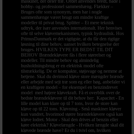
maskiner, der deler træ. Ordet anvendes bredt, både i
hobby- og professionel sammenhæng. Flækker –
Bruges ofte som synonym, men har i nogle
sammenhænge været brugt om mindre kraftige
modeller til privat brug. Splitter – Et mere teknisk
udtryk, der især anvendes internationalt. Her henvises
ofte til selve kløvemekanismen, typisk hydraulisk. Hos
PrimusDanmark er det vigtigste, at du får den rigtige
løsning til dine behov, uanset hvilken betegnelse der
bruges. HVILKEN TYPE ER BEDST TIL DIT
BEHOV Brændekløvere fås i flere størrelser og
modeller. Til mindre behov og almindelig
husholdningsbrug er en elektrisk model ofte
tilstrækkelig. De er kompakte, støjsvage og nemme at
betjene. Skal du derimod kløve store mængder brænde
eller arbejde med sejt træ som eg eller bøg, anbefaler vi
en kraftigere model – for eksempel en benzindrevet
model med højere kløvekraft. Få et overblik over de
bedste brændekløvere til dit behov her: Kapacitet - En
lille model kan klare op til 7 tons, hvor de store kan
kløve op til 22 tons. Kløvning - Små maskiner kløver
kun vandret, hvorimod større brændekløvere også kan
kløve lodret. Motor - Skal den drives af benzin eller
køre elektrisk? Kløvelængde - Hvilken længde skal dit
kløvede brænde have? Er du i tvivl om, hvilken