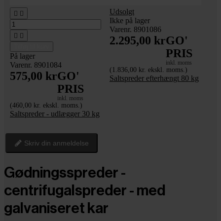
Udsolgt


Ikke på lager
Varenr. 8901086


2.295,00 kr
GO'
Tilføj til kurv
PRIS
På lager
inkl. moms
Varenr. 8901084
(1.836,00 kr. ekskl. moms.)
575,00 kr
GO'
Saltspreder efterhængt 80 kg
PRIS
inkl. moms
(460,00 kr. ekskl. moms.)
Saltspreder - udlægger 30 kg
Skriv din anmeldelse
Gødningsspreder -
centrifugalspreder - med
galvaniseret kar