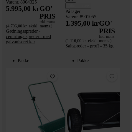
Varenr. 8004325
Tilføj til kurv
5.995,00 kr
GO'
På lager
PRIS
Varenr. 8901055
1.395,00 kr
GO'
inkl. moms
(4.796,00 kr. ekskl. moms.)
PRIS
Gødningsspreder -
centrifugalspreder - med
inkl. moms
(1.116,00 kr. ekskl. moms.)
galvaniseret kar
Saltspreder - proff - 35 kg
Pakke
Pakke