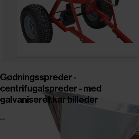
Gødningsspreder -
centrifugalspreder - med
galvaniseret kar billeder