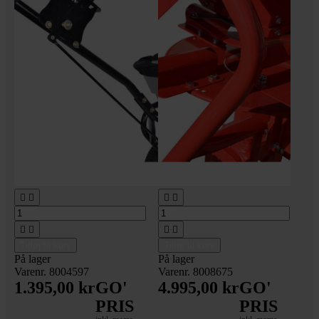








Tilføj til kurv
Tilføj til kurv
På lager
På lager
Varenr. 8004597
Varenr. 8008675
1.395,00 kr
GO'
4.995,00 kr
GO'
PRIS
PRIS