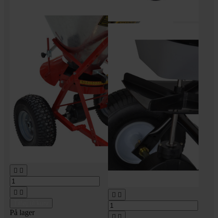






Tilføj til kurv
På lager

