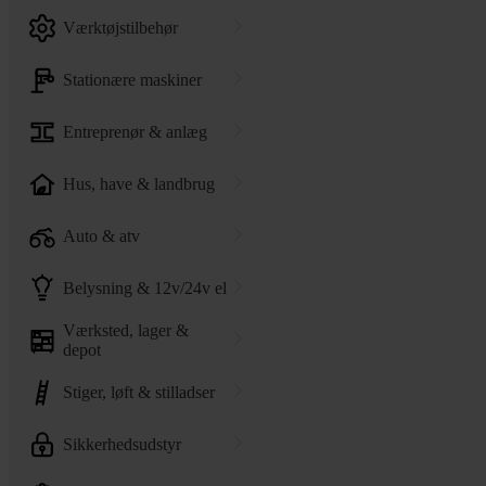
værktøjstilbehør
stationære maskiner
entreprenør & anlæg
hus, have & landbrug
auto & atv
belysning & 12v/24v el
værksted, lager &
depot
stiger, løft & stilladser
sikkerhedsudstyr