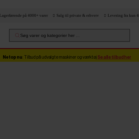
Lagerførende på 4000+ varer
Salg til private & erhverv
Levering fra kun 4
Søg varer og kategorier her ...
Netop nu
: Tilbud på udvalgte maskiner og værktøj
Se alle tilbud her