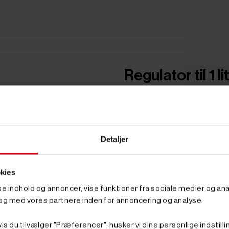
Regulator til 1 l
Detaljer
kies
sse indhold og annoncer, vise funktioner fra sociale medier og anal
øg med vores partnere inden for annoncering og analyse.
is du tilvælger "Præferencer", husker vi dine personlige indstilli