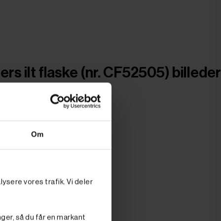
iters ilt flaske (nr. CF52505) billeder
Om
ysere vores trafik. Vi deler
nger, så du får en markant