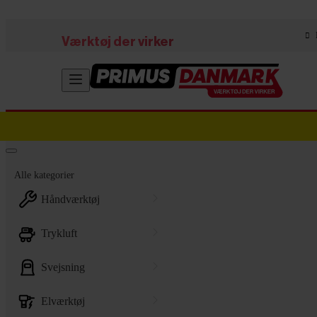
Skip to main content
Værktøj der virker
Alle kategorier
håndværktøj
trykluft
svejsning
elværktøj