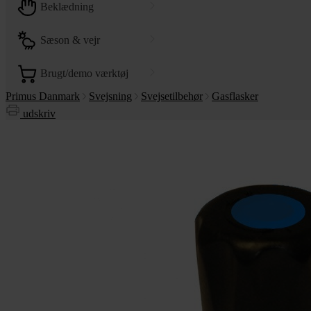
beklædning
sæson & vejr
brugt/demo værktøj
Primus Danmark
Svejsning
Svejsetilbehør
Gasflasker
udskriv