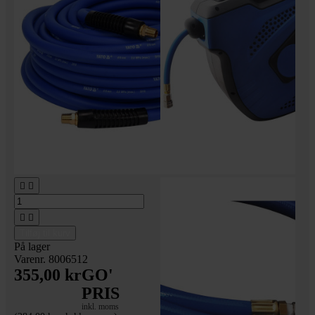




Tilføj til kurv
På lager
Varenr. 8006512
355,00 kr
GO'
PRIS
inkl. moms