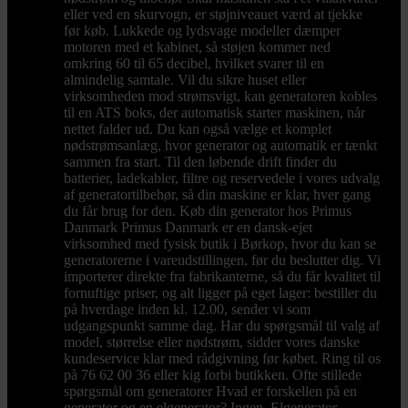
eller ved en skurvogn, er støjniveauet værd at tjekke
før køb. Lukkede og lydsvage modeller dæmper
motoren med et kabinet, så støjen kommer ned
omkring 60 til 65 decibel, hvilket svarer til en
almindelig samtale. Vil du sikre huset eller
virksomheden mod strømsvigt, kan generatoren kobles
til en ATS boks, der automatisk starter maskinen, når
nettet falder ud. Du kan også vælge et komplet
nødstrømsanlæg, hvor generator og automatik er tænkt
sammen fra start. Til den løbende drift finder du
batterier, ladekabler, filtre og reservedele i vores udvalg
af generatortilbehør, så din maskine er klar, hver gang
du får brug for den. Køb din generator hos Primus
Danmark Primus Danmark er en dansk-ejet
virksomhed med fysisk butik i Børkop, hvor du kan se
generatorerne i vareudstillingen, før du beslutter dig. Vi
importerer direkte fra fabrikanterne, så du får kvalitet til
fornuftige priser, og alt ligger på eget lager: bestiller du
på hverdage inden kl. 12.00, sender vi som
udgangspunkt samme dag. Har du spørgsmål til valg af
model, størrelse eller nødstrøm, sidder vores danske
kundeservice klar med rådgivning før købet. Ring til os
på 76 62 00 36 eller kig forbi butikken. Ofte stillede
spørgsmål om generatorer Hvad er forskellen på en
generator og en elgenerator? Ingen. Elgenerator,