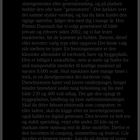
strømgenerator eller generatoranlæg, og på pladsen
hedder den ofte bare "generatoren". Det dækker over
det samme stykke værktøj, og har du først fundet den
rigtige størrelse, følger den med dig i mange år. Hos
Primus Danmark har vi solgt generatorer til både
private og erhverv siden 2002, og vi har testet
maskinerne, før de kommer på hylden. Benzin, diesel
eller inverter: vælg type efter opgaven Det første valg
står mellem tre typer. En benzingenerator er den
klassiske allrounder til værksted, have og byggeplads.
Den er billigst i anskaffelse, nem at starte og findes fra
små transportable modeller til kraftige maskiner på
næsten 8.000 watt. Skal maskinen køre mange timer i
træk, er en dieselgenerator det stærkeste valg.
Dieselmotoren kører ved lavere omdrejninger, bruger
mindre brændstof under tung belastning og fås med
både 230 og 400 volt udtag. Det gør den oplagt til
byggepladser, landbrug og faste nødstrømsløsninger.
Skal du drive følsom elektronik som computere, tv
eller ladere, skal du kigge efter en invertergenerator,
også kaldet en digital generator. Den leverer en helt ren
og stabil spænding, vejer ofte under 20 kilo og er
markant mere støjsvag end de åbne modeller. Derfor er
den favoritten til camping, sommerhus og festival. Går
du efter et bestemt mærke, kan du gå direkte til vores