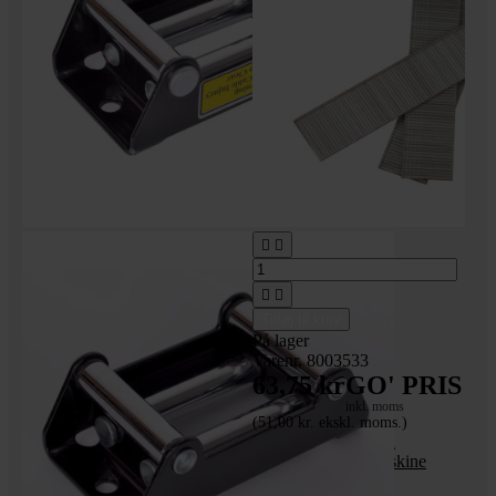




Tilføj til kurv
På lager
Varenr. 8003533
63,75 kr
GO' PRIS
inkl. moms
(51,00 kr. ekskl. moms.)
14 mm søm/stifter til
ETM1003 hæftemaskine