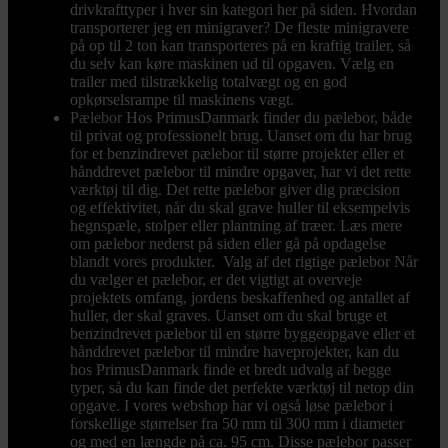
drivkrafttyper i hver sin kategori her på siden. Hvordan
transporterer jeg en minigraver? De fleste minigravere
på op til 2 ton kan transporteres på en kraftig trailer, så
du selv kan køre maskinen ud til opgaven. Vælg en
trailer med tilstrækkelig totalvægt og en god
opkørselsrampe til maskinens vægt.
Pælebor
Hos PrimusDanmark finder du pælebor, både
til privat og professionelt brug. Uanset om du har brug
for et benzindrevet pælebor til større projekter eller et
hånddrevet pælebor til mindre opgaver, har vi det rette
værktøj til dig. Det rette pælebor giver dig præcision
og effektivitet, når du skal grave huller til eksempelvis
hegnspæle, stolper eller plantning af træer. Læs mere
om pælebor nederst på siden eller gå på opdagelse
blandt vores produkter. Valg af det rigtige pælebor Når
du vælger et pælebor, er det vigtigt at overveje
projektets omfang, jordens beskaffenhed og antallet af
huller, der skal graves. Uanset om du skal bruge et
benzindrevet pælebor til en større byggeopgave eller et
hånddrevet pælebor til mindre haveprojekter, kan du
hos PrimusDanmark finde et bredt udvalg af begge
typer, så du kan finde det perfekte værktøj til netop din
opgave. I vores webshop har vi også løse pælebor i
forskellige størrelser fra 50 mm til 300 mm i diameter
og med en længde på ca. 95 cm. Disse pælebor passer