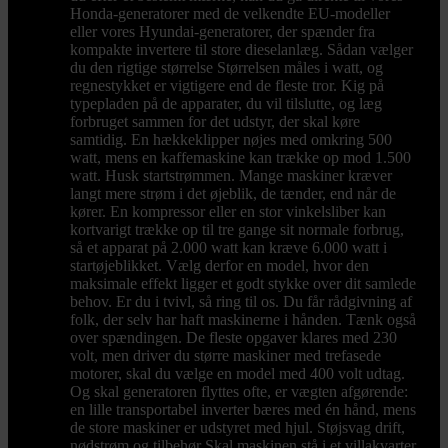
Honda-generatorer med de velkendte EU-modeller
eller vores Hyundai-generatorer, der spænder fra
kompakte invertere til store dieselanlæg. Sådan vælger
du den rigtige størrelse Størrelsen måles i watt, og
regnestykket er vigtigere end de fleste tror. Kig på
typepladen på de apparater, du vil tilslutte, og læg
forbruget sammen for det udstyr, der skal køre
samtidig. En hækkeklipper nøjes med omkring 500
watt, mens en kaffemaskine kan trække op mod 1.500
watt. Husk startstrømmen. Mange maskiner kræver
langt mere strøm i det øjeblik, de tænder, end når de
kører. En kompressor eller en stor vinkelsliber kan
kortvarigt trække op til tre gange sit normale forbrug,
så et apparat på 2.000 watt kan kræve 6.000 watt i
startøjeblikket. Vælg derfor en model, hvor den
maksimale effekt ligger et godt stykke over dit samlede
behov. Er du i tvivl, så ring til os. Du får rådgivning af
folk, der selv har haft maskinerne i hånden. Tænk også
over spændingen. De fleste opgaver klares med 230
volt, men driver du større maskiner med trefasede
motorer, skal du vælge en model med 400 volt udtag.
Og skal generatoren flyttes ofte, er vægten afgørende:
en lille transportabel inverter bæres med én hånd, mens
de store maskiner er udstyret med hjul. Støjsvag drift,
nødstrøm og tilbehør Skal maskinen stå i et villakvarter