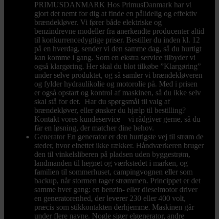
PRIMUSDANMARK Hos PrimusDanmark har vi
gjort det nemt for dig at finde en pålidelig og effektiv
brændekløver. Vi fører både elektriske og
benzindrevne modeller fra anerkendte producenter altid
til konkurrencedygtige priser. Bestiller du inden kl. 12
på en hverdag, sender vi den samme dag, så du hurtigt
kan komme i gang. Som en ekstra service tilbyder vi
også klargøring. Her skal du blot tilkøbe ”Klargøring”
under selve produktet, og så samler vi brændekløveren
og fylder hydraulikolie og motorolie på. Med i prisen
er også opstart og kontrol af maskinen, så du ikke selv
skal stå for det. Har du spørgsmål til valg af
brændekløver, eller ønsker du hjælp til bestilling?
Kontakt vores kundeservice – vi rådgiver gerne, så du
får en løsning, der matcher dine behov.
Generator
En generator er den hurtigste vej til strøm de
steder, hvor elnettet ikke rækker. Håndværkeren bruger
den til vinkelsliberen på pladsen uden byggestrøm,
landmanden til hegnet og værkstedet i marken, og
familien til sommerhuset, campingvognen eller som
backup, når stormen tager strømmen. Princippet er det
samme hver gang: en benzin- eller dieselmotor driver
en generatorenhed, der leverer 230 eller 400 volt,
præcis som stikkontakten derhjemme. Maskinen går
under flere navne. Nogle siger elgenerator, andre