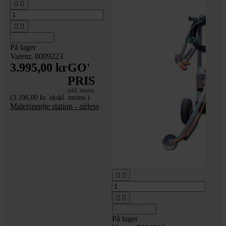




Tilføj til kurv
På lager
Varenr. 8009223
3.995,00 kr
GO'
PRIS
inkl. moms
(3.196,00 kr. ekskl. moms.)
Malersprøjte station - airless




Tilføj til kurv
På lager