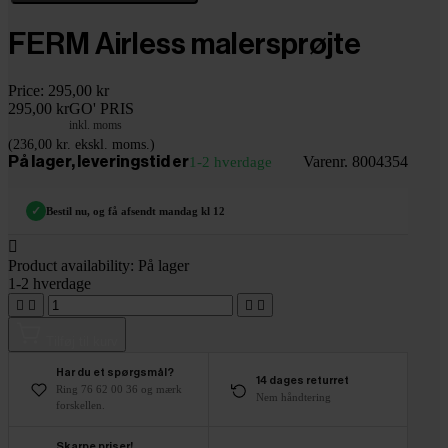
FERM Airless malersprøjte
Price:
295,00 kr
295,00 kr
GO' PRIS
inkl. moms
(236,00 kr. ekskl. moms.)
Varenr. 8004354
På lager, leveringstid er
1-2 hverdage
✓
Bestil nu, og få afsendt mandag kl 12

Product availability:
På lager
1-2 hverdage




Tilføj til kurv
Har du et spørgsmål?
14 dages returret
Ring 76 62 00 36 og mærk
Nem håndtering
forskellen.
Skarpe priser!