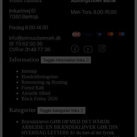
Primus Danmark
Åbningstider
Butik
Industrivej 51
Man-Tors. 8:00-16:00
7080 Børkop
Fredag 8:00-14:30
info@primusdanmark.dk
tlf. 76 62 00 36
CVR nr. 31 49 77 36
Information
Toggle information links

Sitemap
Handelsbetingelser
Returnering og Bytning
Fortyd Køb
Aktuelle tilbud
Black Friday 2026
Kategorier
Toggle kategorier links

Brændekløver
GØR OP MED DET HÅRDE
ARBEJDE: EN BRÆNDEKLØVER GØR DIN
HVERDAG LETTERE Er du træt af det fysisk