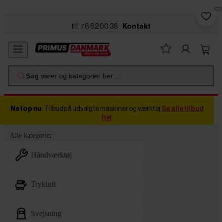
Skip to main content
tlf. 76 62 00 36
Kontakt
Søg varer og kategorier her ...
Netop nu
: Tilbud på udvalgte maskiner og værktøj
Se alle tilbud
her
Alle kategorier
håndværktøj
trykluft
svejsning