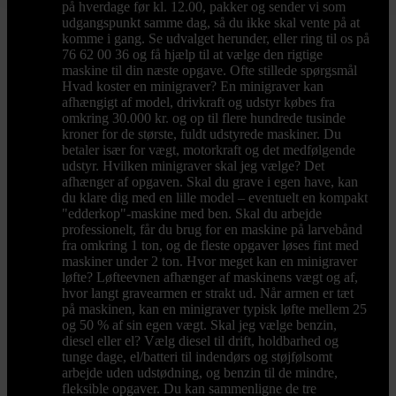
på hverdage før kl. 12.00, pakker og sender vi som
udgangspunkt samme dag, så du ikke skal vente på at
komme i gang. Se udvalget herunder, eller ring til os på
76 62 00 36 og få hjælp til at vælge den rigtige
maskine til din næste opgave. Ofte stillede spørgsmål
Hvad koster en minigraver? En minigraver kan
afhængigt af model, drivkraft og udstyr købes fra
omkring 30.000 kr. og op til flere hundrede tusinde
kroner for de største, fuldt udstyrede maskiner. Du
betaler især for vægt, motorkraft og det medfølgende
udstyr. Hvilken minigraver skal jeg vælge? Det
afhænger af opgaven. Skal du grave i egen have, kan
du klare dig med en lille model – eventuelt en kompakt
"edderkop"-maskine med ben. Skal du arbejde
professionelt, får du brug for en maskine på larvebånd
fra omkring 1 ton, og de fleste opgaver løses fint med
maskiner under 2 ton. Hvor meget kan en minigraver
løfte? Løfteevnen afhænger af maskinens vægt og af,
hvor langt gravearmen er strakt ud. Når armen er tæt
på maskinen, kan en minigraver typisk løfte mellem 25
og 50 % af sin egen vægt. Skal jeg vælge benzin,
diesel eller el? Vælg diesel til drift, holdbarhed og
tunge dage, el/batteri til indendørs og støjfølsomt
arbejde uden udstødning, og benzin til de mindre,
fleksible opgaver. Du kan sammenligne de tre