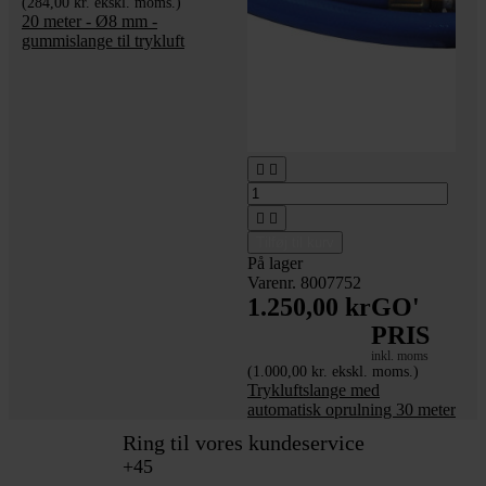
(284,00 kr. ekskl. moms.)
20 meter - Ø8 mm -
gummislange til trykluft




Tilføj til kurv
På lager
Varenr. 8007752
1.250,00 kr
GO'
PRIS
inkl. moms
(1.000,00 kr. ekskl. moms.)
Trykluftslange med
automatisk oprulning 30 meter
Ring til vores kundeservice
+45