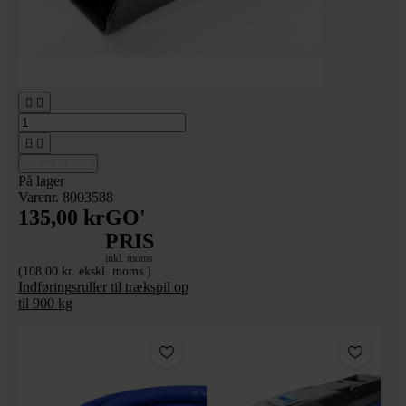




Tilføj til kurv
På lager
Varenr. 8003588
135,00 kr
GO'
PRIS
inkl. moms
(108,00 kr. ekskl. moms.)
Indføringsruller til trækspil op
til 900 kg