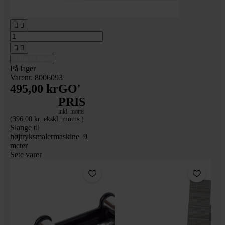




Tilføj til kurv
På lager
Varenr. 8006093
495,00 kr
GO'
PRIS
inkl. moms
(396,00 kr. ekskl. moms.)
Slange til
højtryksmalermaskine_9
meter
Sete varer