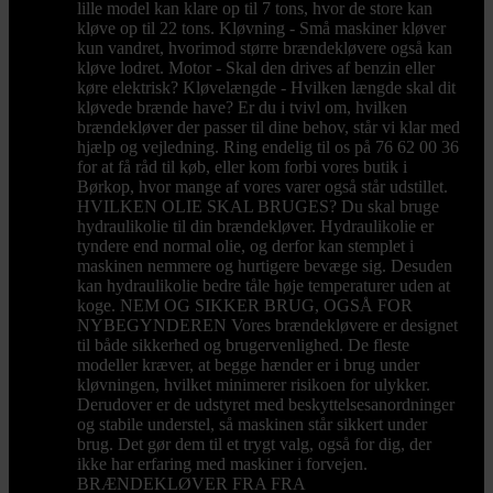
lille model kan klare op til 7 tons, hvor de store kan
kløve op til 22 tons. Kløvning - Små maskiner kløver
kun vandret, hvorimod større brændekløvere også kan
kløve lodret. Motor - Skal den drives af benzin eller
køre elektrisk? Kløvelængde - Hvilken længde skal dit
kløvede brænde have? Er du i tvivl om, hvilken
brændekløver der passer til dine behov, står vi klar med
hjælp og vejledning. Ring endelig til os på 76 62 00 36
for at få råd til køb, eller kom forbi vores butik i
Børkop, hvor mange af vores varer også står udstillet.
HVILKEN OLIE SKAL BRUGES? Du skal bruge
hydraulikolie til din brændekløver. Hydraulikolie er
tyndere end normal olie, og derfor kan stemplet i
maskinen nemmere og hurtigere bevæge sig. Desuden
kan hydraulikolie bedre tåle høje temperaturer uden at
koge. NEM OG SIKKER BRUG, OGSÅ FOR
NYBEGYNDEREN Vores brændekløvere er designet
til både sikkerhed og brugervenlighed. De fleste
modeller kræver, at begge hænder er i brug under
kløvningen, hvilket minimerer risikoen for ulykker.
Derudover er de udstyret med beskyttelsesanordninger
og stabile understel, så maskinen står sikkert under
brug. Det gør dem til et trygt valg, også for dig, der
ikke har erfaring med maskiner i forvejen.
BRÆNDEKLØVER FRA FRA