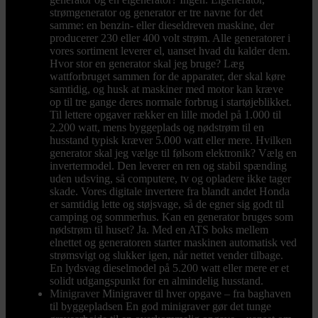
strømgenerator og generator er tre navne for det
samme: en benzin- eller dieseldreven maskine, der
producerer 230 eller 400 volt strøm. Alle generatorer i
vores sortiment leverer el, uanset hvad du kalder dem.
Hvor stor en generator skal jeg bruge? Læg
wattforbruget sammen for de apparater, der skal køre
samtidig, og husk at maskiner med motor kan kræve
op til tre gange deres normale forbrug i startøjeblikket.
Til lettere opgaver rækker en lille model på 1.000 til
2.200 watt, mens byggeplads og nødstrøm til en
husstand typisk kræver 5.000 watt eller mere. Hvilken
generator skal jeg vælge til følsom elektronik? Vælg en
invertermodel. Den leverer en ren og stabil spænding
uden udsving, så computere, tv og opladere ikke tager
skade. Vores digitale invertere fra blandt andet Honda
er samtidig lette og støjsvage, så de egner sig godt til
camping og sommerhus. Kan en generator bruges som
nødstrøm til huset? Ja. Med en ATS boks mellem
elnettet og generatoren starter maskinen automatisk ved
strømsvigt og slukker igen, når nettet vender tilbage.
En lydsvag dieselmodel på 5.200 watt eller mere er et
solidt udgangspunkt for en almindelig husstand.
Minigraver
Minigraver til hver opgave – fra baghaven
til byggepladsen En god minigraver gør det tunge