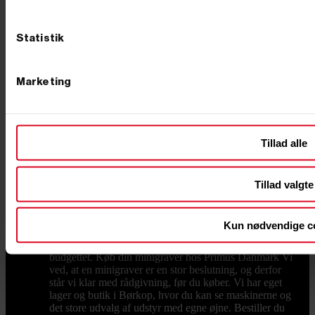
pladevibrator til at komprimere jorden et oplagt
makkerpar, og en motorbør til at flytte jord og grus
sparer både ryg og tid, når materialerne skal væk fra
Statistik
hullet. Transport og vedligehold En maskine på 1-2 ton
skal flyttes mellem opgaverne, og her er en trailer til
transport en god investering, så du selv kan køre
maskinen ud til arbejdet. Holder du maskinen kørende
Marketing
i mange år, sker det også, at noget skal skiftes –
sliddele og reservedele og larvebånd finder du hos os,
så du hurtigt er i gang igen i stedet for at vente. Hvad
koster en minigraver? Prisen afhænger af størrelse,
Tillad alle
drivkraft og udstyr. Mindre modeller fås til en
overkommelig pris, mens de store, fuldt udstyrede
maskiner ligger højere – som tommelfingerregel betaler
du for vægt, motorkraft og det udstyr, der følger med.
Tillad valgte
Vil du have mest maskine for pengene, så kig på, hvad
der reelt er inkluderet: en model med skovle og
hurtigskift fra start er ofte billigere end at købe det hele
Kun nødvendige c
løst bagefter. Er du i tvivl, så ring – vi sammensætter
gerne en pakke, der rammer både opgaven og
budgettet. Køb din minigraver hos Primus Danmark Vi
ved, at en minigraver er en stor beslutning, og derfor
står vi klar med rådgivning, før du køber. Vi har eget
lager og butik i Børkop, hvor du kan se maskinerne og
det store udvalg af udstyr med egne øjne. Bestiller du