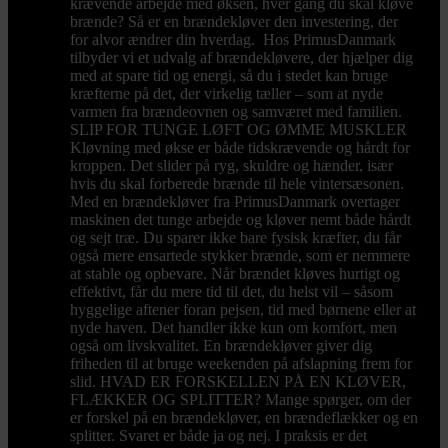
krævende arbejde med øksen, hver gang du skal kløve
brænde? Så er en brændekløver den investering, der
for alvor ændrer din hverdag. Hos PrimusDanmark
tilbyder vi et udvalg af brændekløvere, der hjælper dig
med at spare tid og energi, så du i stedet kan bruge
kræfterne på det, der virkelig tæller – som at nyde
varmen fra brændeovnen og samværet med familien.
SLIP FOR TUNGE LØFT OG ØMME MUSKLER
Kløvning med økse er både tidskrævende og hårdt for
kroppen. Det slider på ryg, skuldre og hænder, især
hvis du skal forberede brænde til hele vintersæsonen.
Med en brændekløver fra PrimusDanmark overtager
maskinen det tunge arbejde og kløver nemt både hårdt
og sejt træ. Du sparer ikke bare fysisk kræfter, du får
også mere ensartede stykker brænde, som er nemmere
at stable og opbevare. Når brændet kløves hurtigt og
effektivt, får du mere tid til det, du helst vil – såsom
hyggelige aftener foran pejsen, tid med børnene eller at
nyde haven. Det handler ikke kun om komfort, men
også om livskvalitet. En brændekløver giver dig
friheden til at bruge weekenden på afslapning frem for
slid. HVAD ER FORSKELLEN PÅ EN KLØVER,
FLÆKKER OG SPLITTER? Mange spørger, om der
er forskel på en brændekløver, en brændeflækker og en
splitter. Svaret er både ja og nej. I praksis er det