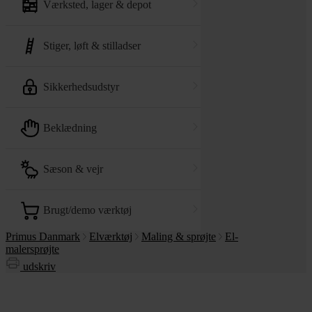
værksted, lager & depot
stiger, løft & stilladser
sikkerhedsudstyr
beklædning
sæson & vejr
brugt/demo værktøj
Primus Danmark
Elværktøj
Maling & sprøjte
El-
malersprøjte
udskriv