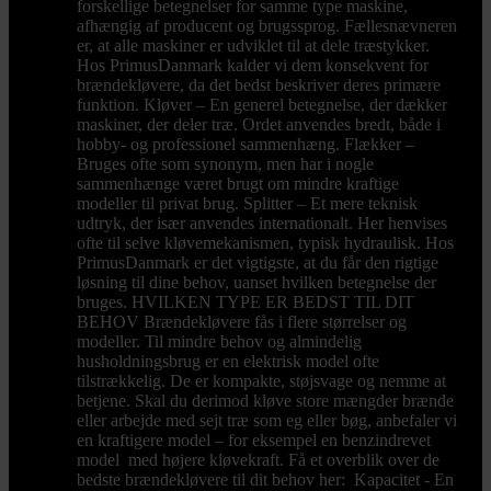
forskellige betegnelser for samme type maskine,
afhængig af producent og brugssprog. Fællesnævneren
er, at alle maskiner er udviklet til at dele træstykker.
Hos PrimusDanmark kalder vi dem konsekvent for
brændekløvere, da det bedst beskriver deres primære
funktion. Kløver – En generel betegnelse, der dækker
maskiner, der deler træ. Ordet anvendes bredt, både i
hobby- og professionel sammenhæng. Flækker –
Bruges ofte som synonym, men har i nogle
sammenhænge været brugt om mindre kraftige
modeller til privat brug. Splitter – Et mere teknisk
udtryk, der især anvendes internationalt. Her henvises
ofte til selve kløvemekanismen, typisk hydraulisk. Hos
PrimusDanmark er det vigtigste, at du får den rigtige
løsning til dine behov, uanset hvilken betegnelse der
bruges. HVILKEN TYPE ER BEDST TIL DIT
BEHOV Brændekløvere fås i flere størrelser og
modeller. Til mindre behov og almindelig
husholdningsbrug er en elektrisk model ofte
tilstrækkelig. De er kompakte, støjsvage og nemme at
betjene. Skal du derimod kløve store mængder brænde
eller arbejde med sejt træ som eg eller bøg, anbefaler vi
en kraftigere model – for eksempel en benzindrevet
model med højere kløvekraft. Få et overblik over de
bedste brændekløvere til dit behov her: Kapacitet - En