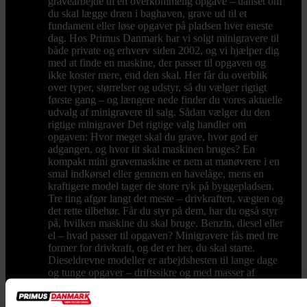
gravearbejde til en overkommelig opgave – uanset om
du skal lægge dræn i baghaven, grave ud til et
fundament eller løse opgaver på pladsen hver eneste
dag. Hos Primus Danmark har vi solgt minigravere til
både private og erhverv siden 2002, og vi hjælper dig
med at finde en maskine, der passer til opgaven og
ikke koster mere, end den skal. Her får du overblik
over typer, størrelser og udstyr, så du vælger rigtigt
første gang – og længere nede finder du vores aktuelle
udvalg af minigravere til salg. Sådan vælger du den
rigtige minigraver Det rigtige valg handler om
opgaven: Hvor meget skal du grave, hvor god er
adgangen, og hvor tit skal maskinen bruges? En
kompakt mini gravemaskine er nem at manøvrere i en
smal indkørsel eller gennem en havelåge, mens en
kraftigere model tager de store ryk på byggepladsen.
Tre ting afgør langt det meste – drivkraften, vægten og
det rette tilbehør. Får du styr på dem, har du også styr
på, hvilken maskine du skal bruge. Benzin, diesel eller
el – hvad passer til opgaven? Minigravere fås med tre
former for drivkraft, og det er her, du skal starte.
Dieseldrevne modeller er arbejdshesten til lange dage
og tunge opgaver – driftssikre og med masser af
moment fra anerkendte dieselmotorer. Skal maskinen
bruges indendørs, i kældre eller i støjfølsomme